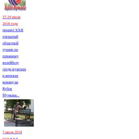
27-29 июля
2018 года
прошёл XXII
открытый
областной
турнир по
пляжному
волейболу
среди мужских
и женских
команд на
Кубок
Мучкапа...
7 июля 2018
года
в р.п.