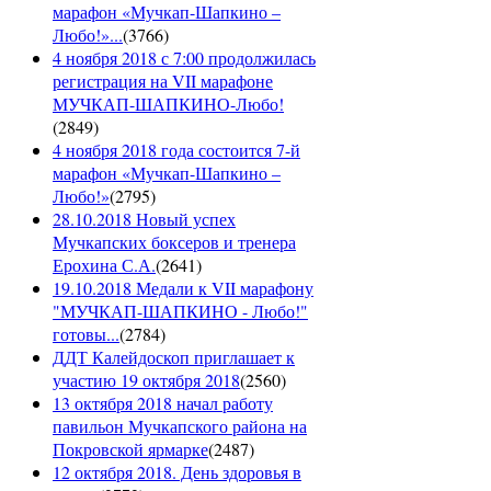
марафон «Мучкап-Шапкино –
Любо!»...
(
3766
)
4 ноября 2018 с 7:00 продолжилась
регистрация на VII марафоне
МУЧКАП-ШАПКИНО-Любо!
(
2849
)
4 ноября 2018 года состоится 7-й
марафон «Мучкап-Шапкино –
Любо!»
(
2795
)
28.10.2018 Новый успех
Мучкапских боксеров и тренера
Ерохина С.А.
(
2641
)
19.10.2018 Медали к VII марафону
"МУЧКАП-ШАПКИНО - Любо!"
готовы...
(
2784
)
ДДТ Калейдоскоп приглашает к
участию 19 октября 2018
(
2560
)
13 октября 2018 начал работу
павильон Мучкапского района на
Покровской ярмарке
(
2487
)
12 октября 2018. День здоровья в