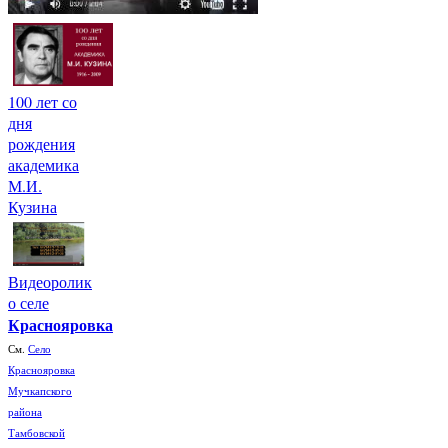
100 лет со
дня
рождения
академика
М.И.
Кузина
Видеоролик
о селе
Краснояровка
См.
Село
Краснояровка
Мучкапского
района
Тамбовской