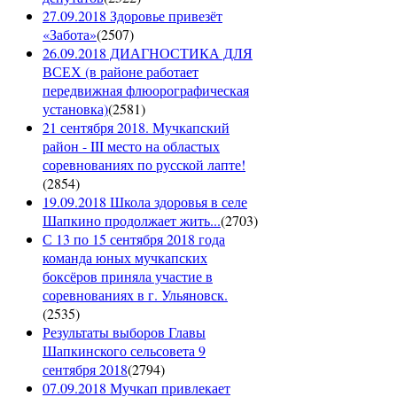
27.09.2018 Здоровье привезёт
«Забота»
(
2507
)
26.09.2018 ДИАГНОСТИКА ДЛЯ
ВСЕХ (в районе работает
передвижная флюорографическая
установка)
(
2581
)
21 сентября 2018. Мучкапский
район - III место на областых
соревнованиях по русской лапте!
(
2854
)
19.09.2018 Школа здоровья в селе
Шапкино продолжает жить...
(
2703
)
С 13 по 15 сентября 2018 года
команда юных мучкапских
боксёров приняла участие в
соревнованиях в г. Ульяновск.
(
2535
)
Результаты выборов Главы
Шапкинского сельсовета 9
сентября 2018
(
2794
)
07.09.2018 Мучкап привлекает