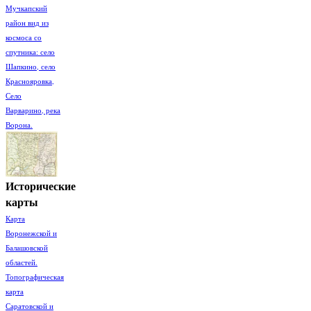
Мучкапский
район вид из
космоса со
спутника: село
Шапкино, село
Краснояровка,
Село
Варварино, река
Ворона.
Исторические
карты
Карта
Воронежской и
Балашовской
областей.
Топографическая
карта
Саратовской и