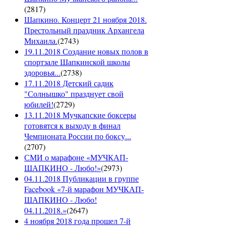
(
2817
)
Шапкино. Концерт 21 ноября 2018.
Престольный праздник Архангела
Михаила.
(
2743
)
19.11.2018 Создание новых полов в
спортзале Шапкинской школы
здоровья...
(
2738
)
17.11.2018 Детский садик
"Солнышко" празднует свой
юбилей!
(
2729
)
13.11.2018 Мучкапские боксеры
готовятся к выходу в финал
Чемпионата России по боксу...
(
2707
)
СМИ о марафоне «МУЧКАП-
ШАПКИНО - Любо!»
(
2973
)
04.11.2018 Публикации в группе
Facebook «7-й марафон МУЧКАП-
ШАПКИНО - Любо!
04.11.2018.»
(
2647
)
4 ноября 2018 года прошел 7-й