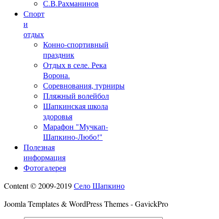
С.В.Рахманинов
Спорт
и
отдых
Конно-спортивный
праздник
Отдых в селе. Река
Ворона.
Соревнования, турниры
Пляжный волейбол
Шапкинская школа
здоровья
Марафон "Мучкап-
Шапкино-Любо!"
Полезная
информация
Фотогалерея
Content © 2009-2019
Село Шапкино
Joomla Templates & WordPress Themes - GavickPro