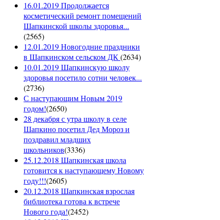
16.01.2019 Продолжается
косметический ремонт помещений
Шапкинской школы здоровья...
(
2565
)
12.01.2019 Новогодние праздники
в Шапкинском сельском ДК
(
2634
)
10.01.2019 Шапкинскую школу
здоровья посетило сотни человек...
(
2736
)
С наступающим Новым 2019
годом!
(
2650
)
28 декабря с утра школу в селе
Шапкино посетил Дед Мороз и
поздравил младших
школьников
(
3336
)
25.12.2018 Шапкинская школа
готовится к наступающему Новому
году!!!
(
2605
)
20.12.2018 Шапкинская взрослая
библиотека готова к встрече
Нового года!
(
2452
)