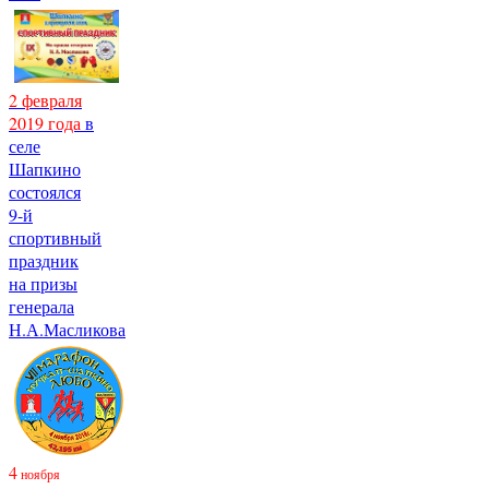
2 февраля
2019 года
в
селе
Шапкино
состоялся
9-й
спортивный
праздник
на призы
генерала
Н.А.Масликова
4
ноября