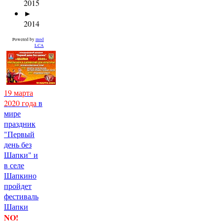
2015
►
2014
Powered by
mod
LCA
19 марта
2020 года
в
мире
праздник
"Первый
день без
Шапки" и
в селе
Шапкино
пройдет
фестиваль
Шапки
NO!