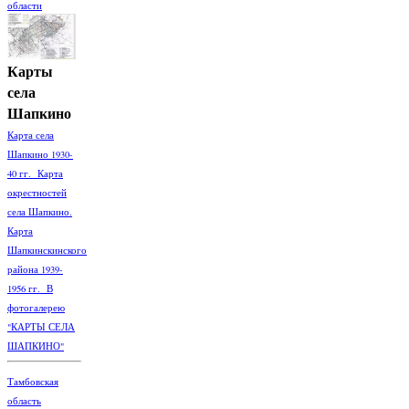
области
Карты
села
Шапкино
Карта села
Шапкино 1930-
40 гг. Карта
окрестностей
села Шапкино.
Карта
Шапкинскинского
района 1939-
1956 гг. В
фотогалерею
"КАРТЫ СЕЛА
ШАПКИНО"
Тамбовская
область