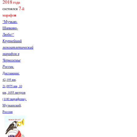
2018
года
7
состоялся
-й
марафо
н
"Мучкап-
Шапкино-
Любо!"
Крупнейший
легкоатлетический
марафон в
Черноземье
России.
Дистанции:
42,195 км,
21,0975 км, 10
км, 1055 метров
(1/40 марафона).
Мучкапский,
Россия