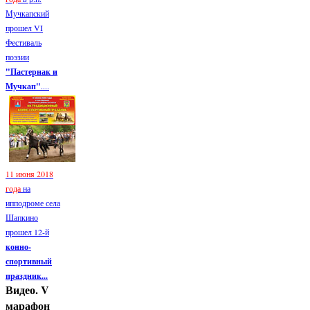
Мучкапский
прошел VI
Фестиваль
поэзии
"Пастернак и
Мучкап"
....
11 июня 2018
года
на
ипподроме села
Шапкино
прошел 12-й
конно-
спортивный
праздник...
Видео. V
марафон