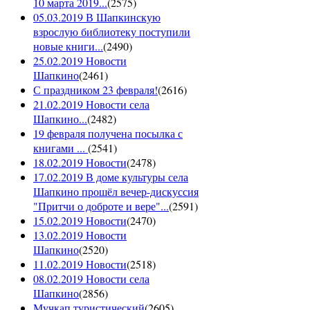
10 марта 2019...
(
2575
)
05.03.2019 В Шапкинскую
взрослую библиотеку поступили
новые книги...
(
2490
)
25.02.2019 Новости
Шапкино
(
2461
)
С праздником 23 февраля!
(
2616
)
21.02.2019 Новости села
Шапкино...
(
2482
)
19 февраля получена посылка с
книгами ...
(
2541
)
18.02.2019 Новости
(
2478
)
17.02.2019 В доме культуры села
Шапкино прошёл вечер-дискуссия
"Притчи о доброте и вере"...
(
2591
)
15.02.2019 Новости
(
2470
)
13.02.2019 Новости
Шапкино
(
2520
)
11.02.2019 Новости
(
2518
)
08.02.2019 Новости села
Шапкино
(
2856
)
Мучкап туристический
(
2605
)