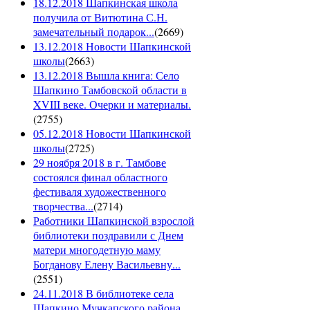
18.12.2018 Шапкинская школа
получила от Витютина С.Н.
замечательный подарок...
(
2669
)
13.12.2018 Новости Шапкинской
школы
(
2663
)
13.12.2018 Вышла книга: Село
Шапкино Тамбовской области в
XVIII веке. Очерки и материалы.
(
2755
)
05.12.2018 Новости Шапкинской
школы
(
2725
)
29 ноября 2018 в г. Тамбове
состоялся финал областного
фестиваля художественного
творчества...
(
2714
)
Работники Шапкинской взрослой
библиотеки поздравили с Днем
матери многодетную маму
Богданову Елену Васильевну...
(
2551
)
24.11.2018 В библиотеке села
Шапкино Мучкапского района...