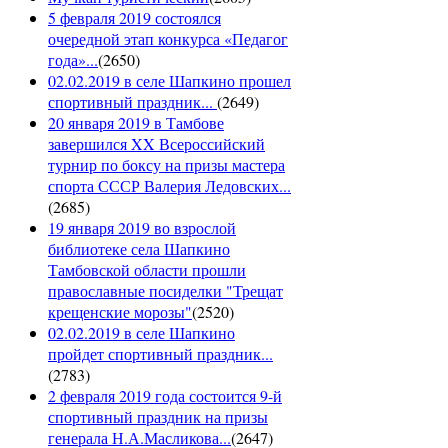
5 февраля 2019 состоялся
очередной этап конкурса «Педагог
года»...
(
2650
)
02.02.2019 в селе Шапкино прошел
спортивный праздник...
(
2649
)
20 января 2019 в Тамбове
завершился XX Всероссийский
турнир по боксу на призы мастера
спорта СССР Валерия Ледовских...
(
2685
)
19 января 2019 во взрослой
библиотеке села Шапкино
Тамбовской области прошли
православные посиделки "Трещат
крещенские морозы"
(
2520
)
02.02.2019 в селе Шапкино
пройдет спортивный праздник...
(
2783
)
2 февраля 2019 года состоится 9-й
спортивный праздник на призы
генерала Н.А.Масликова...
(
2647
)