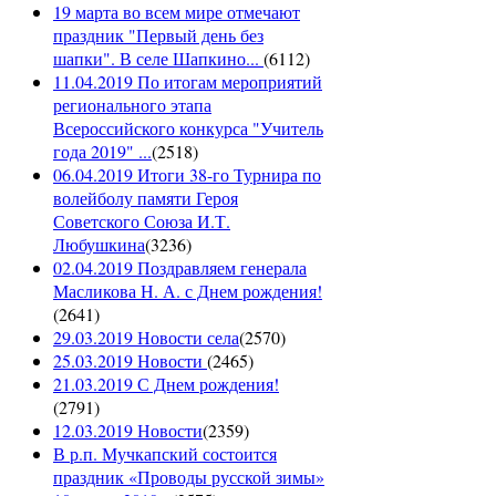
19 марта во всем мире отмечают
праздник "Первый день без
шапки". В селе Шапкино...
(
6112
)
11.04.2019 По итогам мероприятий
регионального этапа
Всероссийского конкурса "Учитель
года 2019" ...
(
2518
)
06.04.2019 Итоги 38-го Турнира по
волейболу памяти Героя
Советского Союза И.Т.
Любушкина
(
3236
)
02.04.2019 Поздравляем генерала
Масликова Н. А. с Днем рождения!
(
2641
)
29.03.2019 Новости села
(
2570
)
25.03.2019 Новости
(
2465
)
21.03.2019 С Днем рождения!
(
2791
)
12.03.2019 Новости
(
2359
)
В р.п. Мучкапский состоится
праздник «Проводы русской зимы»