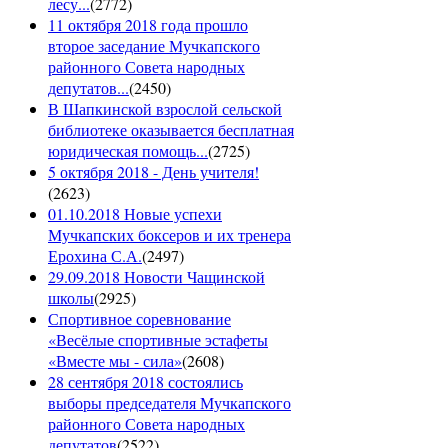
лесу...
(
2772
)
11 октября 2018 года прошло
второе заседание Мучкапского
районного Совета народных
депутатов...
(
2450
)
В Шапкинской взрослой сельской
библиотеке оказывается бесплатная
юридическая помощь...
(
2725
)
5 октября 2018 - День учителя!
(
2623
)
01.10.2018 Новые успехи
Мучкапских боксеров и их тренера
Ерохина С.А.
(
2497
)
29.09.2018 Новости Чащинской
школы
(
2925
)
Спортивное соревнование
«Весёлые спортивные эстафеты
«Вместе мы - сила»
(
2608
)
28 сентября 2018 состоялись
выборы председателя Мучкапского
районного Совета народных
депутатов
(
2522
)