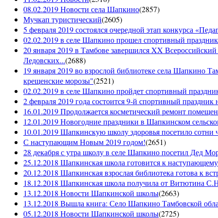
08.02.2019 Новости села Шапкино
(
2857
)
Мучкап туристический
(
2605
)
5 февраля 2019 состоялся очередной этап конкурса «Педаго
02.02.2019 в селе Шапкино прошел спортивный праздник
20 января 2019 в Тамбове завершился XX Всероссийский
Ледовских...
(
2688
)
19 января 2019 во взрослой библиотеке села Шапкино Т
крещенские морозы"
(
2521
)
02.02.2019 в селе Шапкино пройдет спортивный праздник
2 февраля 2019 года состоится 9-й спортивный праздник 
16.01.2019 Продолжается косметический ремонт помещен
12.01.2019 Новогодние праздники в Шапкинском сельск
10.01.2019 Шапкинскую школу здоровья посетило сотни ч
С наступающим Новым 2019 годом!
(
2651
)
28 декабря с утра школу в селе Шапкино посетил Дед М
25.12.2018 Шапкинская школа готовится к наступающему
20.12.2018 Шапкинская взрослая библиотека готова к вст
18.12.2018 Шапкинская школа получила от Витютина С.Н.
13.12.2018 Новости Шапкинской школы
(
2663
)
13.12.2018 Вышла книга: Село Шапкино Тамбовской облас
05.12.2018 Новости Шапкинской школы
(
2725
)