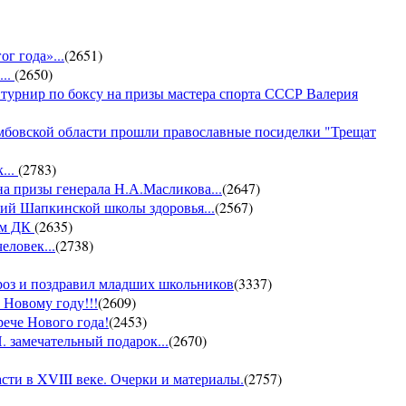
г года»...
(
2651
)
...
(
2650
)
 турнир по боксу на призы мастера спорта СССР Валерия
амбовской области прошли православные посиделки "Трещат
...
(
2783
)
на призы генерала Н.А.Масликова...
(
2647
)
ий Шапкинской школы здоровья...
(
2567
)
ом ДК
(
2635
)
еловек...
(
2738
)
ороз и поздравил младших школьников
(
3337
)
 Новому году!!!
(
2609
)
рече Нового года!
(
2453
)
 замечательный подарок...
(
2670
)
ти в XVIII веке. Очерки и материалы.
(
2757
)