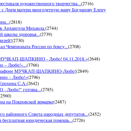
фестиваля художественного творчества...
(
2716
)
 с Днем матери многодетную маму Богданову Елену
на...
(
2818
)
ик Архангела Михаила.
(
2744
)
й школы здоровья...
(
2739
)
билей!
(
2730
)
ал Чемпионата России по боксу...
(
2708
)
он МУЧКАП-ШАПКИНО - Любо! 04.11.2018.»
(
2648
)
о – Любо!»...
(
3766
)
VII марафоне МУЧКАП-ШАПКИНО-Любо!
(
2849
)
кино – Любо!»
(
2796
)
 Ерохина С.А.
(
2642
)
- Любо!" готовы...
(
2785
)
(
2560
)
она на Покровской ярмарке
(
2487
)
го районного Совета народных депутатов...
(
2452
)
 бесплатная юридическая помощь...
(
2726
)