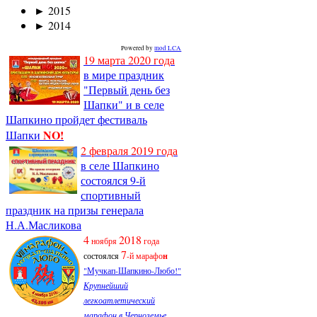
►
2015
►
2014
Powered by
mod LCA
19 марта 2020 года
в мире праздник
"Первый день без
Шапки" и в селе
Шапкино пройдет фестиваль
NO!
Шапки
2 февраля 2019 года
в селе Шапкино
состоялся 9-й
спортивный
праздник на призы генерала
Н.А.Масликова
4
2018
ноября
года
7
состоялся
-й марафо
н
"Мучкап-Шапкино-Любо!"
Крупнейший
легкоатлетический
марафон в Черноземье