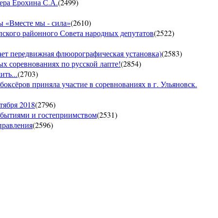
ера Ерохина С.А.
(
2499
)
 «Вместе мы - сила»
(
2610
)
пского районного Совета народных депутатов
(
2522
)
т передвижная флюорографическая установка)
(
2583
)
тых соревнованиях по русской лапте!
(
2854
)
ть...
(
2703
)
боксёров приняла участие в соревнованиях в г. Ульяновск.
тября 2018
(
2796
)
обытиями и гостеприимством
(
2531
)
управления
(
2596
)