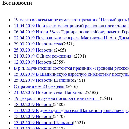
Все новости
19 марта во всем мире отмечают праздник "Первый день 
11.04.2019 По итогам мероприятий регионального этапа В
06.04.2019 Итоги 38-го Турнира по волейболу памяти Ге
02.04.2019 Поздравляем генерала Масликова Н. А. с Дне
29.03.2019 Новости села
(
2571
)
25.03.2019 Новости
(
2465
)
21.03.2019 С Днем рождения!
(
2791
)
12.03.2019 Новости
(
2359
)
В р.п. Мучкапский состоится праздник «Проводы русской 
05.03.2019 В Шапкинскую взрослую библиотеку поступил
25.02.2019 Новости Шапкино
(
2461
)
С праздником 23 февраля!
(
2616
)
21.02.2019 Новости села Шапкино...
(
2482
)
19 февраля получена посылка с книгами ...
(
2541
)
18.02.2019 Новости
(
2480
)
17.02.2019 В доме культуры села Шапкино прошёл вечер-д
15.02.2019 Новости
(
2470
)
13.02.2019 Новости Шапкино
(
2521
)
11.02.2019 Новости
(
2518
)