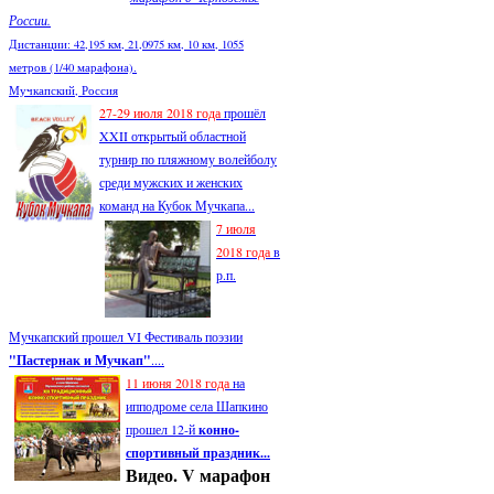
России.
Дистанции: 42,195 км, 21,0975 км, 10 км, 1055
метров (1/40 марафона).
Мучкапский, Россия
27-29 июля 2018 года
прошёл
XXII открытый областной
турнир по пляжному волейболу
среди мужских и женских
команд на Кубок Мучкапа...
7 июля
2018 года
в
р.п.
Мучкапский прошел VI Фестиваль поэзии
"Пастернак и Мучкап"
....
11 июня 2018 года
на
ипподроме села Шапкино
прошел 12-й
конно-
спортивный праздник...
Видео. V марафон