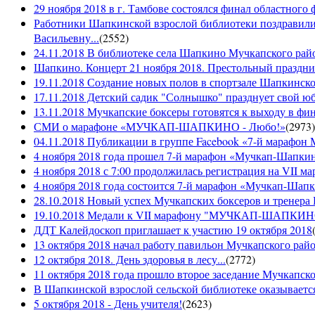
29 ноября 2018 в г. Тамбове состоялся финал областного 
Работники Шапкинской взрослой библиотеки поздравили
Васильевну...
(
2552
)
24.11.2018 В библиотеке села Шапкино Мучкапского райо
Шапкино. Концерт 21 ноября 2018. Престольный праздн
19.11.2018 Создание новых полов в спортзале Шапкинско
17.11.2018 Детский садик "Солнышко" празднует свой ю
13.11.2018 Мучкапские боксеры готовятся к выходу в фин
СМИ о марафоне «МУЧКАП-ШАПКИНО - Любо!»
(
2973
)
04.11.2018 Публикации в группе Facebook «7-й мараф
4 ноября 2018 года прошел 7-й марафон «Мучкап-Шапкин
4 ноября 2018 с 7:00 продолжилась регистрация на 
4 ноября 2018 года состоится 7-й марафон «Мучкап-Шап
28.10.2018 Новый успех Мучкапских боксеров и тренера
19.10.2018 Медали к VII марафону "МУЧКАП-ШАПКИНО 
ДДТ Калейдоскоп приглашает к участию 19 октября 2018
13 октября 2018 начал работу павильон Мучкапского рай
12 октября 2018. День здоровья в лесу...
(
2772
)
11 октября 2018 года прошло второе заседание Мучкапско
В Шапкинской взрослой сельской библиотеке оказывается
5 октября 2018 - День учителя!
(
2623
)