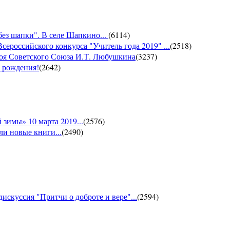
без шапки". В селе Шапкино...
(
6114
)
сероссийского конкурса "Учитель года 2019" ...
(
2518
)
роя Советского Союза И.Т. Любушкина
(
3237
)
м рождения!
(
2642
)
зимы» 10 марта 2019...
(
2576
)
и новые книги...
(
2490
)
искуссия "Притчи о доброте и вере"...
(
2594
)