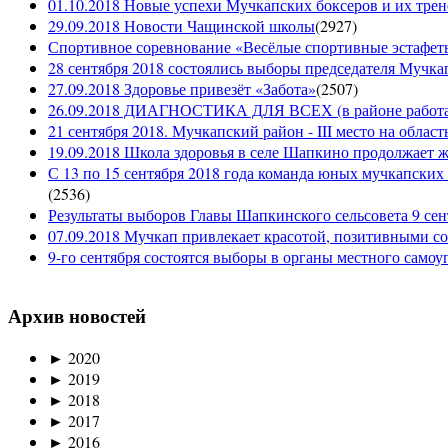
01.10.2018 Новые успехи Мучкапских боксеров и их трен
29.09.2018 Новости Чащинской школы
(
2927
)
Спортивное соревнование «Весёлые спортивные эстафеты
28 сентября 2018 состоялись выборы председателя Мучка
27.09.2018 Здоровье привезёт «Забота»
(
2507
)
26.09.2018 ДИАГНОСТИКА ДЛЯ ВСЕХ (в районе работае
21 сентября 2018. Мучкапский район - III место на облас
19.09.2018 Школа здоровья в селе Шапкино продолжает жи
С 13 по 15 сентября 2018 года команда юных мучкапских 
(
2536
)
Результаты выборов Главы Шапкинского сельсовета 9 сен
07.09.2018 Мучкап привлекает красотой, позитивными с
9-го сентября состоятся выборы в органы местного само
Архив новостей
►
2020
►
2019
►
2018
►
2017
►
2016