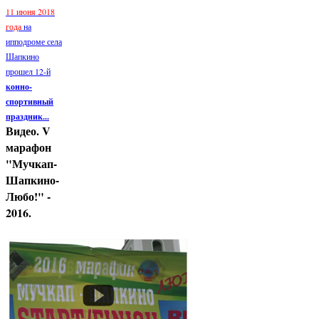
11 июня 2018
года
на
ипподроме села
Шапкино
прошел 12-й
конно-
спортивный
праздник...
Видео. V
марафон
"Мучкап-
Шапкино-
Любо!" -
2016.