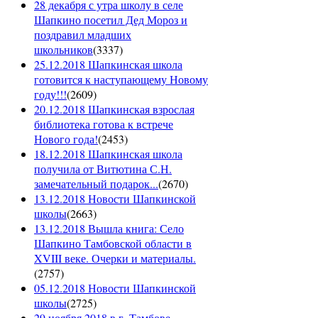
28 декабря с утра школу в селе
Шапкино посетил Дед Мороз и
поздравил младших
школьников
(
3337
)
25.12.2018 Шапкинская школа
готовится к наступающему Новому
году!!!
(
2609
)
20.12.2018 Шапкинская взрослая
библиотека готова к встрече
Нового года!
(
2453
)
18.12.2018 Шапкинская школа
получила от Витютина С.Н.
замечательный подарок...
(
2670
)
13.12.2018 Новости Шапкинской
школы
(
2663
)
13.12.2018 Вышла книга: Село
Шапкино Тамбовской области в
XVIII веке. Очерки и материалы.
(
2757
)
05.12.2018 Новости Шапкинской
школы
(
2725
)
29 ноября 2018 в г. Тамбове