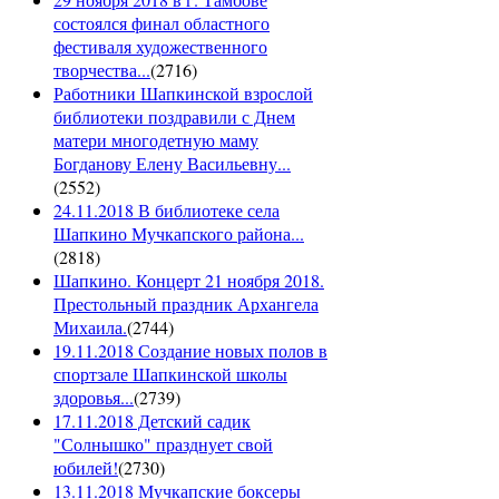
состоялся финал областного
фестиваля художественного
творчества...
(
2716
)
Работники Шапкинской взрослой
библиотеки поздравили с Днем
матери многодетную маму
Богданову Елену Васильевну...
(
2552
)
24.11.2018 В библиотеке села
Шапкино Мучкапского района...
(
2818
)
Шапкино. Концерт 21 ноября 2018.
Престольный праздник Архангела
Михаила.
(
2744
)
19.11.2018 Создание новых полов в
спортзале Шапкинской школы
здоровья...
(
2739
)
17.11.2018 Детский садик
"Солнышко" празднует свой
юбилей!
(
2730
)
13.11.2018 Мучкапские боксеры