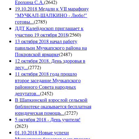
Ерохина С.А.
(
2642
)
19.10.2018 Медали к VII марафону
"МУЧКАП-ШАПКИНО - Любо!"
готовы...
(
2785
)
ДДТ Калейдоскоп приглашает к
участию 19 октября 2018
(
2560
)
13 октября 2018 начал работу
павильон Мучкапского района на
Покровской ярмарке
(
2487
)
12 октября 2018. День здоровья в
лесу...
(
2772
)
11 октября 2018 года прошло
второе заседание Мучкапского
районного Совета народных
депутатов...
(
2452
)
В Шапкинской взрослой сельской
библиотеке оказывается бесплатная
юридическая помощь...
(
2727
)
5 октября 2018 - День учителя!
(
2623
)
01.10.2018 Новые успехи
Мучкапских боксеров и их тренера