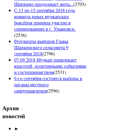
Шапкино продолжает жить...
(
2703
)
С 13 по 15 сентября 2018 года
команда юных мучкапских
боксёров приняла участие в
соревнованиях в г. Ульяновск.
(
2536
)
Результаты выборов Главы
Шапкинского сельсовета 9
сентября 2018
(
2796
)
07.09.2018 Мучкап привлекает
красотой, позитивными событиями
и гостеприимством
(
2531
)
9-го сентября состоятся выборы в
органы местного
самоуправления
(
2596
)
Архив
новостей
►