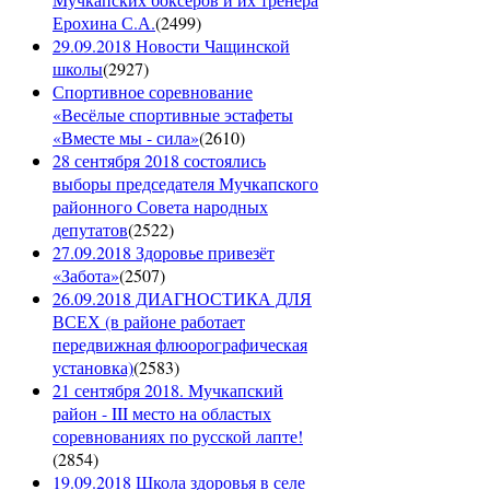
Ерохина С.А.
(
2499
)
29.09.2018 Новости Чащинской
школы
(
2927
)
Спортивное соревнование
«Весёлые спортивные эстафеты
«Вместе мы - сила»
(
2610
)
28 сентября 2018 состоялись
выборы председателя Мучкапского
районного Совета народных
депутатов
(
2522
)
27.09.2018 Здоровье привезёт
«Забота»
(
2507
)
26.09.2018 ДИАГНОСТИКА ДЛЯ
ВСЕХ (в районе работает
передвижная флюорографическая
установка)
(
2583
)
21 сентября 2018. Мучкапский
район - III место на областых
соревнованиях по русской лапте!
(
2854
)
19.09.2018 Школа здоровья в селе