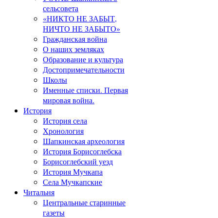
сельсовета
«НИКТО НЕ ЗАБЫТ,
НИЧТО НЕ ЗАБЫТО»
Гражданская война
О наших земляках
Образование и культура
Достопримечательности
Школы
Именные списки. Первая
мировая война.
История
История села
Хронология
Шапкинская археология
История Борисоглебска
Борисоглебский уезд
История Мучкапа
Села Мучкапские
Читальня
Центральные старинные
газеты