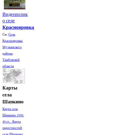
Видеоролик
о селе
Краснояровка
См.
Село
Краснояровка
Мучкапского
района
Тамбовской
области
Карты
села
Шапкино
Карта села
Шапкино 1930-
40 гг. Карта
окрестностей
села Шапкино.