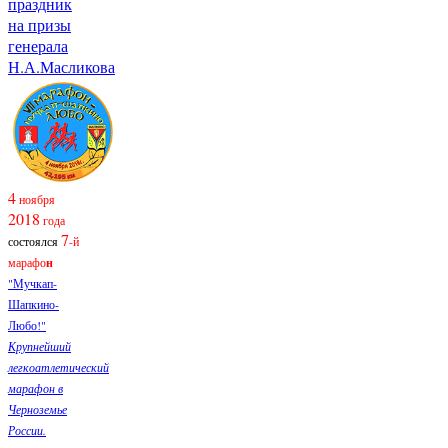
праздник
на призы
генерала
Н.А.Масликова
4
ноября
2018
года
7
состоялся
-й
марафо
н
"Мучкап-
Шапкино-
Любо!"
Крупнейший
легкоатлетический
марафон в
Черноземье
России.