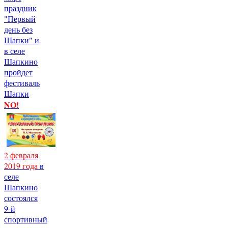
праздник
"Первый
день без
Шапки" и
в селе
Шапкино
пройдет
фестиваль
Шапки
NO!
2 февраля
2019 года
в
селе
Шапкино
состоялся
9-й
спортивный