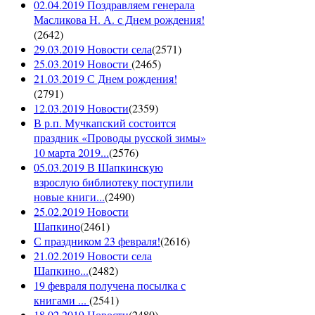
02.04.2019 Поздравляем генерала
Масликова Н. А. с Днем рождения!
(
2642
)
29.03.2019 Новости села
(
2571
)
25.03.2019 Новости
(
2465
)
21.03.2019 С Днем рождения!
(
2791
)
12.03.2019 Новости
(
2359
)
В р.п. Мучкапский состоится
праздник «Проводы русской зимы»
10 марта 2019...
(
2576
)
05.03.2019 В Шапкинскую
взрослую библиотеку поступили
новые книги...
(
2490
)
25.02.2019 Новости
Шапкино
(
2461
)
С праздником 23 февраля!
(
2616
)
21.02.2019 Новости села
Шапкино...
(
2482
)
19 февраля получена посылка с
книгами ...
(
2541
)
18.02.2019 Новости
(
2480
)