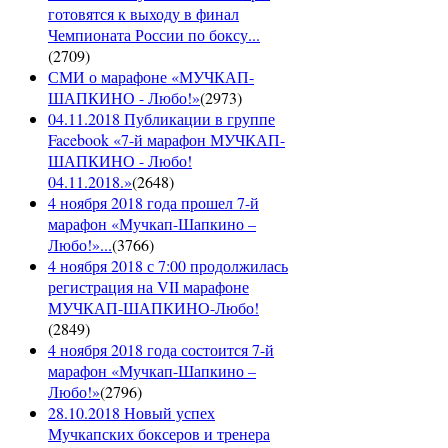
готовятся к выходу в финал
Чемпионата России по боксу...
(
2709
)
СМИ о марафоне «МУЧКАП-
ШАПКИНО - Любо!»
(
2973
)
04.11.2018 Публикации в группе
Facebook «7-й марафон МУЧКАП-
ШАПКИНО - Любо!
04.11.2018.»
(
2648
)
4 ноября 2018 года прошел 7-й
марафон «Мучкап-Шапкино –
Любо!»...
(
3766
)
4 ноября 2018 с 7:00 продолжилась
регистрация на VII марафоне
МУЧКАП-ШАПКИНО-Любо!
(
2849
)
4 ноября 2018 года состоится 7-й
марафон «Мучкап-Шапкино –
Любо!»
(
2796
)
28.10.2018 Новый успех
Мучкапских боксеров и тренера