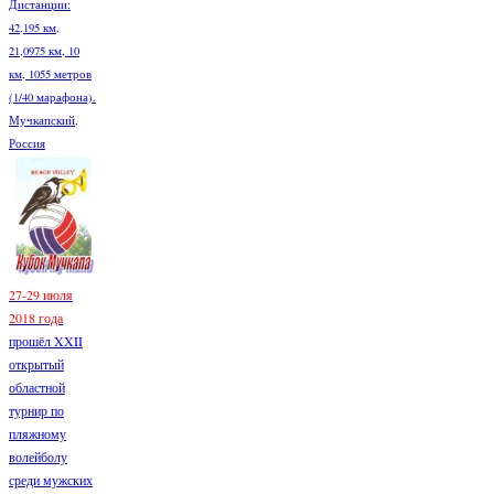
Дистанции:
42,195 км,
21,0975 км, 10
км, 1055 метров
(1/40 марафона).
Мучкапский,
Россия
27-29 июля
2018 года
прошёл XXII
открытый
областной
турнир по
пляжному
волейболу
среди мужских