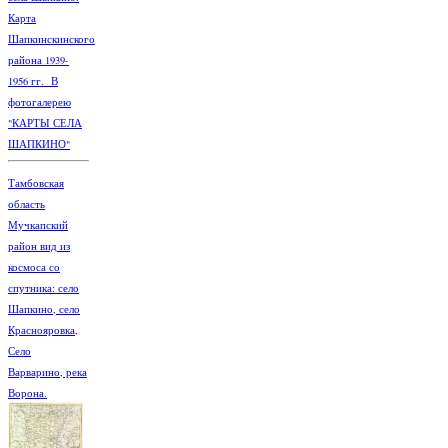
Карта
Шапкинскинского
района 1939-
1956 гг. В
фотогалерею
"КАРТЫ СЕЛА
ШАПКИНО"
Тамбовская
область
Мучкапский
район вид из
космоса со
спутника: село
Шапкино, село
Краснояровка,
Село
Варварино, река
Ворона.