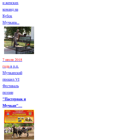
и женских
команд на
Кубок
Мучкапа...
7 июля 2018
года
в р.п.
Мучкапский
прошел VI
Фестиваль
поэзии
"Пастернак и
Мучкап"
....