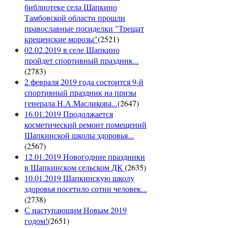
библиотеке села Шапкино
Тамбовской области прошли
православные посиделки "Трещат
крещенские морозы"
(
2521
)
02.02.2019 в селе Шапкино
пройдет спортивный праздник...
(
2783
)
2 февраля 2019 года состоится 9-й
спортивный праздник на призы
генерала Н.А.Масликова...
(
2647
)
16.01.2019 Продолжается
косметический ремонт помещений
Шапкинской школы здоровья...
(
2567
)
12.01.2019 Новогодние праздники
в Шапкинском сельском ДК
(
2635
)
10.01.2019 Шапкинскую школу
здоровья посетило сотни человек...
(
2738
)
С наступающим Новым 2019
годом!
(
2651
)