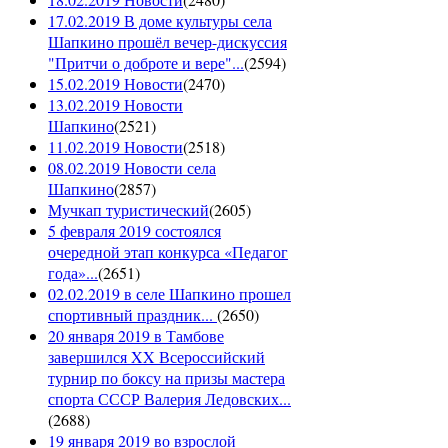
17.02.2019 В доме культуры села
Шапкино прошёл вечер-дискуссия
"Притчи о доброте и вере"...
(
2594
)
15.02.2019 Новости
(
2470
)
13.02.2019 Новости
Шапкино
(
2521
)
11.02.2019 Новости
(
2518
)
08.02.2019 Новости села
Шапкино
(
2857
)
Мучкап туристический
(
2605
)
5 февраля 2019 состоялся
очередной этап конкурса «Педагог
года»...
(
2651
)
02.02.2019 в селе Шапкино прошел
спортивный праздник...
(
2650
)
20 января 2019 в Тамбове
завершился XX Всероссийский
турнир по боксу на призы мастера
спорта СССР Валерия Ледовских...
(
2688
)
19 января 2019 во взрослой