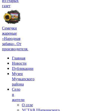
из старых
газет
Семечки
жареные
«Народная
забава». От
производителя.
Главная
Новости
Публикации
Музеи
Мучкапского
района
Село
и
жители
О селе
УСТАВ Шапкинского