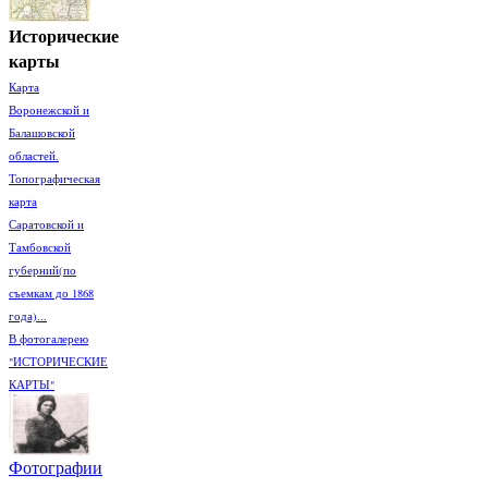
Исторические
карты
Карта
Воронежской и
Балашовской
областей.
Топографическая
карта
Саратовской и
Тамбовской
губерний(по
съемкам до 1868
года)...
В фотогалерею
"ИСТОРИЧЕСКИЕ
КАРТЫ"
Фотографии