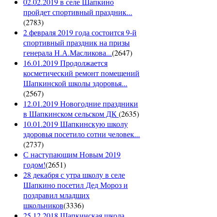
02.02.2019 в селе Шапкино
пройдет спортивный праздник...
(
2783
)
2 февраля 2019 года состоится 9-й
спортивный праздник на призы
генерала Н.А.Масликова...
(
2647
)
16.01.2019 Продолжается
косметический ремонт помещений
Шапкинской школы здоровья...
(
2567
)
12.01.2019 Новогодние праздники
в Шапкинском сельском ДК
(
2635
)
10.01.2019 Шапкинскую школу
здоровья посетило сотни человек...
(
2737
)
С наступающим Новым 2019
годом!
(
2651
)
28 декабря с утра школу в селе
Шапкино посетил Дед Мороз и
поздравил младших
школьников
(
3336
)
25.12.2018 Шапкинская школа