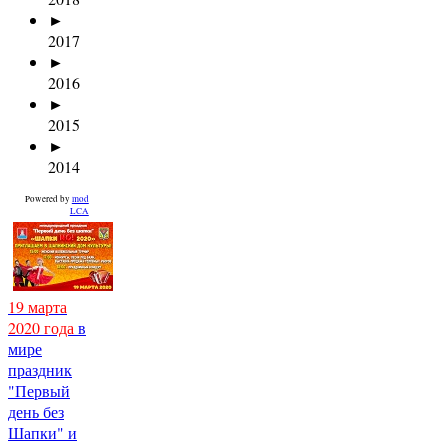
►
2017
►
2016
►
2015
►
2014
Powered by
mod
LCA
19 марта
2020 года
в
мире
праздник
"Первый
день без
Шапки" и