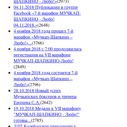
ШАПКИНО - Любо!»
(
2973
)
04.11.2018 Публикации в группе
Facebook «7-й марафон МУЧКАП-
ШАПКИНО - Любо!
04.11.2018.»
(
2648
)
4 ноября 2018 года прошел 7-й
марафон «Мучкап-Шапкино –
Любо!»...
(
3766
)
4 ноября 2018 с 7:00 продолжилась
регистрация на VII марафоне
МУЧКАП-ШАПКИНО-Любо!
(
2849
)
4 ноября 2018 года состоится 7-й
марафон «Мучкап-Шапкино –
Любо!»
(
2796
)
28.10.2018 Новый успех
Мучкапских боксеров и тренера
Ерохина С.А.
(
2642
)
19.10.2018 Медали к VII марафону
"МУЧКАП-ШАПКИНО - Любо!"
готовы...
(
2785
)
ДДТ Калейдоскоп приглашает к