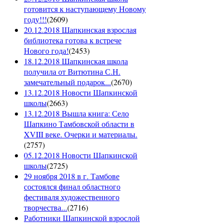
готовится к наступающему Новому
году!!!
(
2609
)
20.12.2018 Шапкинская взрослая
библиотека готова к встрече
Нового года!
(
2453
)
18.12.2018 Шапкинская школа
получила от Витютина С.Н.
замечательный подарок...
(
2670
)
13.12.2018 Новости Шапкинской
школы
(
2663
)
13.12.2018 Вышла книга: Село
Шапкино Тамбовской области в
XVIII веке. Очерки и материалы.
(
2757
)
05.12.2018 Новости Шапкинской
школы
(
2725
)
29 ноября 2018 в г. Тамбове
состоялся финал областного
фестиваля художественного
творчества...
(
2716
)
Работники Шапкинской взрослой