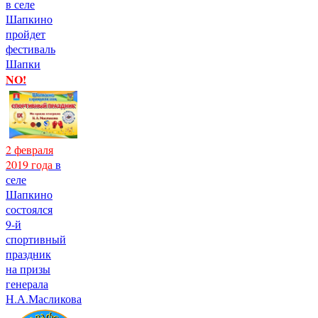
в селе
Шапкино
пройдет
фестиваль
Шапки
NO!
2 февраля
2019 года
в
селе
Шапкино
состоялся
9-й
спортивный
праздник
на призы
генерала
Н.А.Масликова