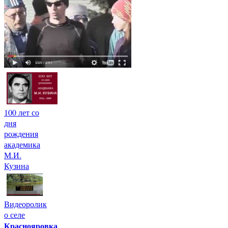
100 лет со
дня
рождения
академика
М.И.
Кузина
Видеоролик
о селе
Краснояровка