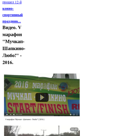
прошел 12-й
конно-
спортивный
праздник...
Видео. V
марафон
"Мучкап-
Шапкино-
Любо!" -
2016.