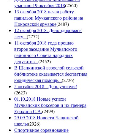
участию 19 октября 2018
(
2560
)
13 октября 2018 начал работу
павильон Мучкапского района на
Покровской ярмарке
(
2487
)
12 октября 2018. День здоровья в
лесу...
(
2772
)
11 октября 2018 года прошло
второе заседание Мучкапского
районного Совета народных
депутатов...
(
2452
)
В Шапкинской взрослой сельской
библиотеке оказывается бесплатная
юридическая помощь...
(
2726
)
5 октября 2018 - День учителя!
(
2623
)
01.10.2018 Новые успехи
Мучкапских боксеров и их тренера
Ерохина С.А.
(
2499
)
29.09.2018 Новости Чащинской
школы
(
2926
)
Спортивное соревнование