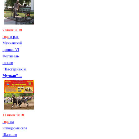
7 июля 2018
года
в р.п.
Мучкапский
прошел VI
Фестиваль
поэзии
"Пастернак и
Мучкап"
....
11 июня 2018
года
на
ипподроме села
Шапкино