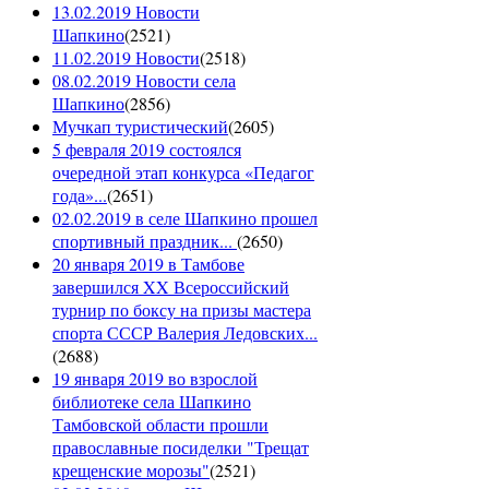
13.02.2019 Новости
Шапкино
(
2521
)
11.02.2019 Новости
(
2518
)
08.02.2019 Новости села
Шапкино
(
2856
)
Мучкап туристический
(
2605
)
5 февраля 2019 состоялся
очередной этап конкурса «Педагог
года»...
(
2651
)
02.02.2019 в селе Шапкино прошел
спортивный праздник...
(
2650
)
20 января 2019 в Тамбове
завершился XX Всероссийский
турнир по боксу на призы мастера
спорта СССР Валерия Ледовских...
(
2688
)
19 января 2019 во взрослой
библиотеке села Шапкино
Тамбовской области прошли
православные посиделки "Трещат
крещенские морозы"
(
2521
)