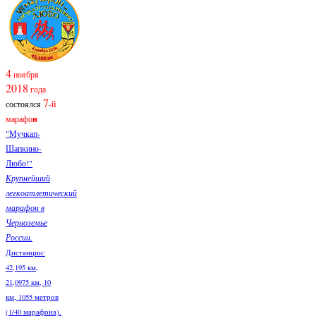
4
ноября
2018
года
7
состоялся
-й
марафо
н
"Мучкап-
Шапкино-
Любо!"
Крупнейший
легкоатлетический
марафон в
Черноземье
России.
Дистанции:
42,195 км,
21,0975 км, 10
км, 1055 метров
(1/40 марафона).