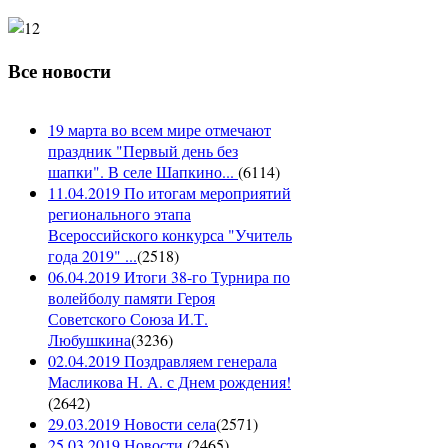
Все новости
19 марта во всем мире отмечают
праздник "Первый день без
шапки". В селе Шапкино...
(
6114
)
11.04.2019 По итогам мероприятий
регионального этапа
Всероссийского конкурса "Учитель
года 2019" ...
(
2518
)
06.04.2019 Итоги 38-го Турнира по
волейболу памяти Героя
Советского Союза И.Т.
Любушкина
(
3236
)
02.04.2019 Поздравляем генерала
Масликова Н. А. с Днем рождения!
(
2642
)
29.03.2019 Новости села
(
2571
)
25.03.2019 Новости
(
2465
)