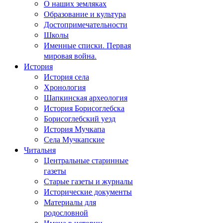
О наших земляках
Образование и культура
Достопримечательности
Школы
Именные списки. Первая
мировая война.
История
История села
Хронология
Шапкинская археология
История Борисоглебска
Борисоглебский уезд
История Мучкапа
Села Мучкапские
Читальня
Центральные старинные
газеты
Старые газеты и журналы
Исторические документы
Материалы для
родословной
Имена в истории