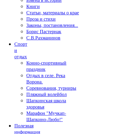
Книги
Статьи, материалы о крае
Проза и стихи
Законы, постановления...
Борис Пастернак
С.В.Рахманинов
Спорт
и
отдых
Конно-спортивный
праздник
Отдых в селе. Река
Ворона.
Соревнования, турниры
Пляжный волейбол
Шапкинская школа
здоровья
Марафон "Мучкап-
Шапкино-Любо!"
Полезная
информация