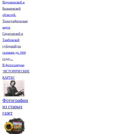
Воронежской и
Балашовской
областей.
Топографическая
карта
Саратовской и
Тамбовской
губерний(по
съемкам до 1868
года)...
В фотогалерею
"ИСТОРИЧЕСКИЕ
КАРТЫ"
Фотографии
из старых
газет