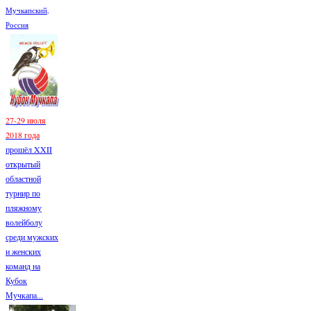
Мучкапский,
Россия
27-29 июля
2018 года
прошёл XXII
открытый
областной
турнир по
пляжному
волейболу
среди мужских
и женских
команд на
Кубок
Мучкапа...