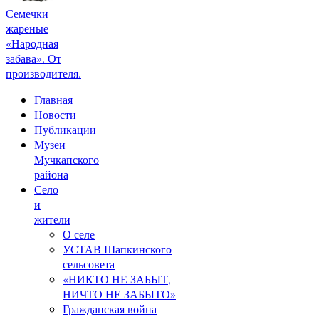
Семечки
жареные
«Народная
забава». От
производителя.
Главная
Новости
Публикации
Музеи
Мучкапского
района
Село
и
жители
О селе
УСТАВ Шапкинского
сельсовета
«НИКТО НЕ ЗАБЫТ,
НИЧТО НЕ ЗАБЫТО»
Гражданская война