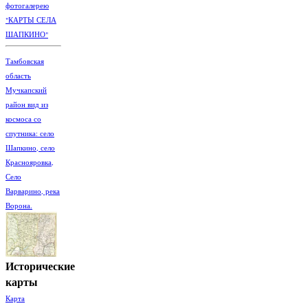
фотогалерею
"КАРТЫ СЕЛА
ШАПКИНО"
Тамбовская
область
Мучкапский
район вид из
космоса со
спутника: село
Шапкино, село
Краснояровка,
Село
Варварино, река
Ворона.
Исторические
карты
Карта