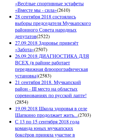
«Весёлые спортивные эстафеты
«Вместе мы - сила»
(
2610
)
28 сентября 2018 состоялись
выборы председателя Мучкапского
районного Совета народных
депутатов
(
2522
)
27.09.2018 Здоровье привезёт
«Забота»
(
2507
)
26.09.2018 ДИАГНОСТИКА ДЛЯ
ВСЕХ (в районе работает
передвижная флюорографическая
установка)
(
2583
)
21 сентября 2018. Мучкапский
район - III место на областых
соревнованиях по русской лапте!
(
2854
)
19.09.2018 Школа здоровья в селе
Шапкино продолжает жить...
(
2703
)
С 13 по 15 сентября 2018 года
команда юных мучкапских
боксёров приняла участие в