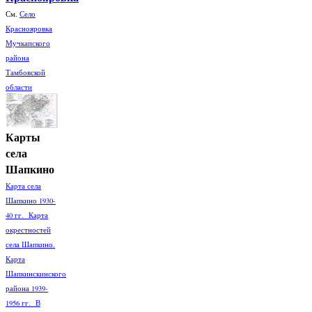
См.
Село
Краснояровка
Мучкапского
района
Тамбовской
области
Карты
села
Шапкино
Карта села
Шапкино 1930-
40 гг. Карта
окрестностей
села Шапкино.
Карта
Шапкинскинского
района 1939-
1956 гг. В