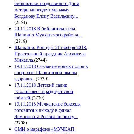
библиотеки поздравили с Днем
матери многодетную маму
Богданову Елену Васильевну...
(
2551
)
24.11.2018 В библиотеке села
Шапкино Мучкапского района...
(
2818
)
Шапкино. Концерт 21 ноября 2018.
Престольный праздник Архангела
Михаила.
(
2744
)
19.11.2018 Создание новых полов в
спортзале Шапкинской школы
здоровья...
(
2739
)
17.11.2018 Детский садик
"Солнышко" празднует свой
юбилей!
(
2730
)
13.11.2018 Мучкапские боксеры
готовятся к выходу в финал
Чемпионата России по боксу...
(
2708
)
СМИ о марафоне «МУЧКАП-