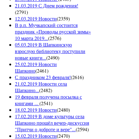
21.03.2019 С Днем рождения!
(
2791
)
12.03.2019 Новости
(
2359
)
В р.п. Мучкапский состоится
праздник «Проводы русской зимы»
10 марта 2019...
(
2576
)
05.03.2019 В Шапкинскую
взрослую библиотеку поступили
новые книги...
(
2490
)
25.02.2019 Новости
Шапкино
(
2461
)
С праздником 23 февраля!
(
2616
)
21.02.2019 Новости села
Шапкино...
(
2482
)
19 февраля получена посылка с
книгами ...
(
2541
)
18.02.2019 Новости
(
2480
)
17.02.2019 В доме культуры села
Шапкино прошёл вечер-дискуссия
"Притчи о доброте и вере"...
(
2594
)
15.02.2019 Новости
(
2470
)