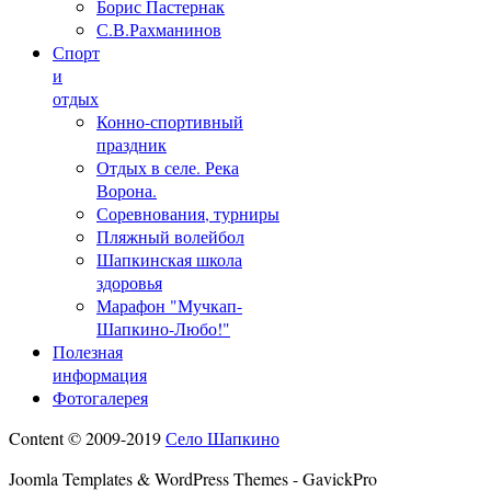
Борис Пастернак
С.В.Рахманинов
Спорт
и
отдых
Конно-спортивный
праздник
Отдых в селе. Река
Ворона.
Соревнования, турниры
Пляжный волейбол
Шапкинская школа
здоровья
Марафон "Мучкап-
Шапкино-Любо!"
Полезная
информация
Фотогалерея
Content © 2009-2019
Село Шапкино
Joomla Templates & WordPress Themes - GavickPro