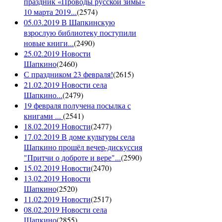
праздник «Проводы русской зимы»
10 марта 2019...
(
2574
)
05.03.2019 В Шапкинскую
взрослую библиотеку поступили
новые книги...
(
2490
)
25.02.2019 Новости
Шапкино
(
2460
)
С праздником 23 февраля!
(
2615
)
21.02.2019 Новости села
Шапкино...
(
2479
)
19 февраля получена посылка с
книгами ...
(
2541
)
18.02.2019 Новости
(
2477
)
17.02.2019 В доме культуры села
Шапкино прошёл вечер-дискуссия
"Притчи о доброте и вере"...
(
2590
)
15.02.2019 Новости
(
2470
)
13.02.2019 Новости
Шапкино
(
2520
)
11.02.2019 Новости
(
2517
)
08.02.2019 Новости села
Шапкино
(
2855
)