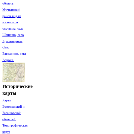
область
Мучкапский
район вид из
космоса со
спутника: село
Шапкино, село
Краснояровка,
Село
Варварино, река
Ворона.
Исторические
карты
Карта
Воронежской и
Балашовской
областей.
Топографическая
карта