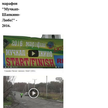
марафон
"Мучкап-
Шапкино-
Любо!" -
2016.