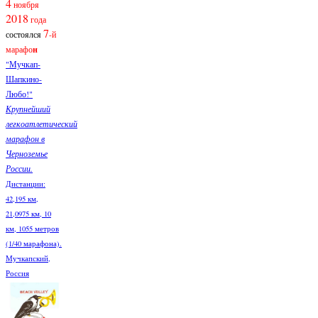
4
ноября
2018
года
7
состоялся
-й
марафо
н
"Мучкап-
Шапкино-
Любо!"
Крупнейший
легкоатлетический
марафон в
Черноземье
России.
Дистанции:
42,195 км,
21,0975 км, 10
км, 1055 метров
(1/40 марафона).
Мучкапский,
Россия