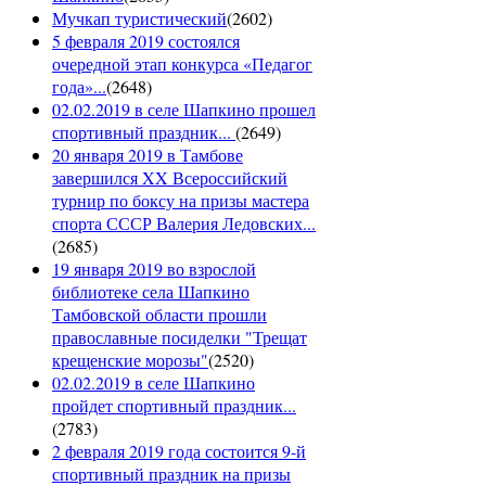
Мучкап туристический
(
2602
)
5 февраля 2019 состоялся
очередной этап конкурса «Педагог
года»...
(
2648
)
02.02.2019 в селе Шапкино прошел
спортивный праздник...
(
2649
)
20 января 2019 в Тамбове
завершился XX Всероссийский
турнир по боксу на призы мастера
спорта СССР Валерия Ледовских...
(
2685
)
19 января 2019 во взрослой
библиотеке села Шапкино
Тамбовской области прошли
православные посиделки "Трещат
крещенские морозы"
(
2520
)
02.02.2019 в селе Шапкино
пройдет спортивный праздник...
(
2783
)
2 февраля 2019 года состоится 9-й
спортивный праздник на призы