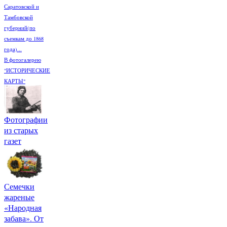
Саратовской и
Тамбовской
губерний(по
съемкам до 1868
года)...
В фотогалерею
"ИСТОРИЧЕСКИЕ
КАРТЫ"
Фотографии
из старых
газет
Семечки
жареные
«Народная
забава». От