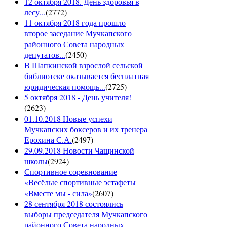
12 октября 2018. День здоровья в
лесу...
(
2772
)
11 октября 2018 года прошло
второе заседание Мучкапского
районного Совета народных
депутатов...
(
2450
)
В Шапкинской взрослой сельской
библиотеке оказывается бесплатная
юридическая помощь...
(
2725
)
5 октября 2018 - День учителя!
(
2623
)
01.10.2018 Новые успехи
Мучкапских боксеров и их тренера
Ерохина С.А.
(
2497
)
29.09.2018 Новости Чащинской
школы
(
2924
)
Спортивное соревнование
«Весёлые спортивные эстафеты
«Вместе мы - сила»
(
2607
)
28 сентября 2018 состоялись
выборы председателя Мучкапского
районного Совета народных