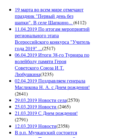
19 марта во всем мире отмечают
праздник "Первый день без
шапки". В селе Шапкино...
(
6112
)
11.04.2019 По итогам мероприятий
регионального этапа
Всероссийского конкурса "Учитель
года 2019" ...
(
2517
)
06.04.2019 Итоги 38-го Турнира по
волейболу памяти Героя
Советского Союза И.Т.
Любушкина
(
3235
)
02.04.2019 Поздравляем генерала
Масликова Н. А. с Днем рождения!
(
2641
)
29.03.2019 Новости села
(
2570
)
25.03.2019 Новости
(
2465
)
21.03.2019 С Днем рождения!
(
2791
)
12.03.2019 Новости
(
2358
)
В р.п. Мучкапский состоится