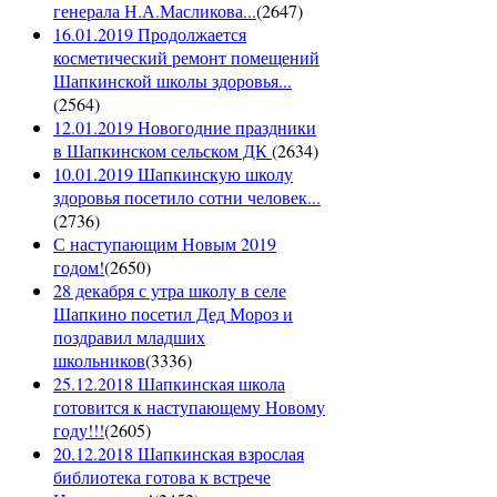
генерала Н.А.Масликова...
(
2647
)
16.01.2019 Продолжается
косметический ремонт помещений
Шапкинской школы здоровья...
(
2564
)
12.01.2019 Новогодние праздники
в Шапкинском сельском ДК
(
2634
)
10.01.2019 Шапкинскую школу
здоровья посетило сотни человек...
(
2736
)
С наступающим Новым 2019
годом!
(
2650
)
28 декабря с утра школу в селе
Шапкино посетил Дед Мороз и
поздравил младших
школьников
(
3336
)
25.12.2018 Шапкинская школа
готовится к наступающему Новому
году!!!
(
2605
)
20.12.2018 Шапкинская взрослая
библиотека готова к встрече