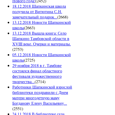
Нового года!
(
2452
)
18.12.2018 Шапкинская школа
получила от Витютина С.Н.
замечательный подарок...
(
2668
)
13.12.2018 Новости Шапкинской
школы
(
2663
)
13.12.2018 Вышла книга: Село
Шапкино Тамбовской области в
XVIII веке. Очерки и материалы.
(
2753
)
05.12.2018 Новости Шапкинской
школы
(
2725
)
29 ноября 2018 в г. Тамбове
состоялся финал областного
фестиваля художественного
творчества...
(
2714
)
Работники Шапкинской взрослой
библиотеки поздравили с Днем
матери многодетную маму
Богданову Елену Васильевну...
(
2551
)
24.11.2018 В библиотеке села