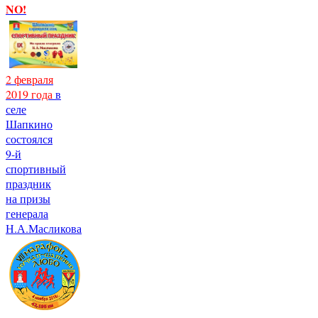
NO!
2 февраля
2019 года
в
селе
Шапкино
состоялся
9-й
спортивный
праздник
на призы
генерала
Н.А.Масликова