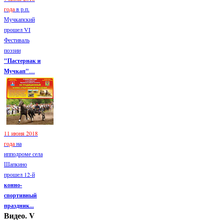
года
в р.п.
Мучкапский
прошел VI
Фестиваль
поэзии
"Пастернак и
Мучкап"
....
11 июня 2018
года
на
ипподроме села
Шапкино
прошел 12-й
конно-
спортивный
праздник...
Видео. V