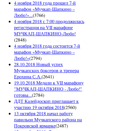
4 ноября 2018 года прошел 7-й
марафон «Мучкап-Шапкино –
Любо!»...
(
3766
)
4 ноября 2018 с 7:00 продолжилась
регистрация на VII марафоне
МУЧКАП-ШАПКИНО-Любо!
(
2848
)
4 ноября 2018 года состоится 7-й
марафон «Мучкап-Шапкино –
Любо!»
(
2794
)
28.10.2018 Новый успех
Мучкапских боксеров и тренера
Ерохина С.А.
(
2641
)
19.10.2018 Медали к VII марафону
"МУЧКАП-ШАПКИНО - Любо!"
готовы...
(
2784
)
ДДТ Калейдоскоп приглашает к
участию 19 октября 2018
(
2560
)
13 октября 2018 начал работу
павильон Мучкапского района на
Покровской ярмарке
(
2487
)