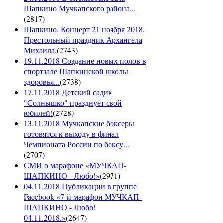
Шапкино Мучкапского района...
(
2817
)
Шапкино. Концерт 21 ноября 2018.
Престольный праздник Архангела
Михаила.
(
2743
)
19.11.2018 Создание новых полов в
спортзале Шапкинской школы
здоровья...
(
2738
)
17.11.2018 Детский садик
"Солнышко" празднует свой
юбилей!
(
2728
)
13.11.2018 Мучкапские боксеры
готовятся к выходу в финал
Чемпионата России по боксу...
(
2707
)
СМИ о марафоне «МУЧКАП-
ШАПКИНО - Любо!»
(
2971
)
04.11.2018 Публикации в группе
Facebook «7-й марафон МУЧКАП-
ШАПКИНО - Любо!
04.11.2018.»
(
2647
)