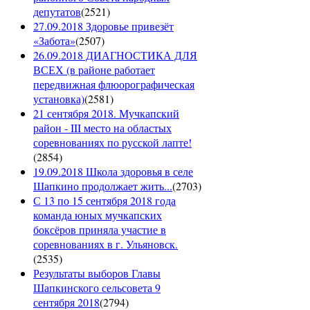
депутатов
(
2521
)
27.09.2018 Здоровье привезёт
«Забота»
(
2507
)
26.09.2018 ДИАГНОСТИКА ДЛЯ
ВСЕХ (в районе работает
передвижная флюорографическая
установка)
(
2581
)
21 сентября 2018. Мучкапский
район - III место на областых
соревнованиях по русской лапте!
(
2854
)
19.09.2018 Школа здоровья в селе
Шапкино продолжает жить...
(
2703
)
С 13 по 15 сентября 2018 года
команда юных мучкапских
боксёров приняла участие в
соревнованиях в г. Ульяновск.
(
2535
)
Результаты выборов Главы
Шапкинского сельсовета 9
сентября 2018
(
2794
)