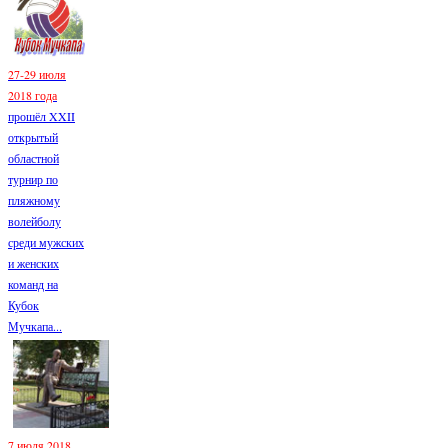
27-29 июля
2018 года
прошёл XXII
открытый
областной
турнир по
пляжному
волейболу
среди мужских
и женских
команд на
Кубок
Мучкапа...
7 июля 2018