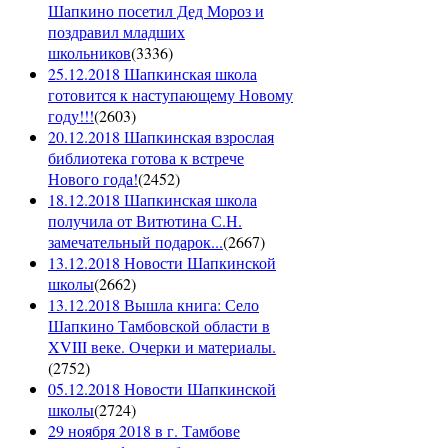
Шапкино посетил Дед Мороз и
поздравил младших
школьников
(
3336
)
25.12.2018 Шапкинская школа
готовится к наступающему Новому
году!!!
(
2603
)
20.12.2018 Шапкинская взрослая
библиотека готова к встрече
Нового года!
(
2452
)
18.12.2018 Шапкинская школа
получила от Витютина С.Н.
замечательный подарок...
(
2667
)
13.12.2018 Новости Шапкинской
школы
(
2662
)
13.12.2018 Вышла книга: Село
Шапкино Тамбовской области в
XVIII веке. Очерки и материалы.
(
2752
)
05.12.2018 Новости Шапкинской
школы
(
2724
)
29 ноября 2018 в г. Тамбове