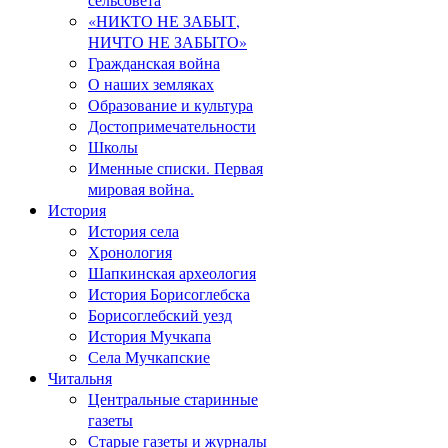
«НИКТО НЕ ЗАБЫТ,
НИЧТО НЕ ЗАБЫТО»
Гражданская война
О наших земляках
Образование и культура
Достопримечательности
Школы
Именные списки. Первая
мировая война.
История
История села
Хронология
Шапкинская археология
История Борисоглебска
Борисоглебский уезд
История Мучкапа
Села Мучкапские
Читальня
Центральные старинные
газеты
Старые газеты и журналы