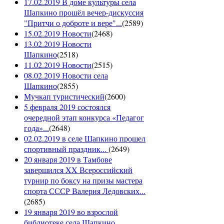
17.02.2019 В доме культуры села
Шапкино прошёл вечер-дискуссия
"Притчи о доброте и вере"...
(
2589
)
15.02.2019 Новости
(
2468
)
13.02.2019 Новости
Шапкино
(
2518
)
11.02.2019 Новости
(
2515
)
08.02.2019 Новости села
Шапкино
(
2855
)
Мучкап туристический
(
2600
)
5 февраля 2019 состоялся
очередной этап конкурса «Педагог
года»...
(
2648
)
02.02.2019 в селе Шапкино прошел
спортивный праздник...
(
2649
)
20 января 2019 в Тамбове
завершился XX Всероссийский
турнир по боксу на призы мастера
спорта СССР Валерия Ледовских...
(
2685
)
19 января 2019 во взрослой
библиотеке села Шапкино