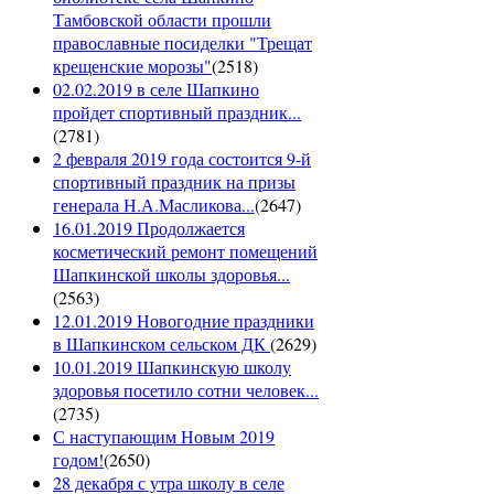
Тамбовской области прошли
православные посиделки "Трещат
крещенские морозы"
(
2518
)
02.02.2019 в селе Шапкино
пройдет спортивный праздник...
(
2781
)
2 февраля 2019 года состоится 9-й
спортивный праздник на призы
генерала Н.А.Масликова...
(
2647
)
16.01.2019 Продолжается
косметический ремонт помещений
Шапкинской школы здоровья...
(
2563
)
12.01.2019 Новогодние праздники
в Шапкинском сельском ДК
(
2629
)
10.01.2019 Шапкинскую школу
здоровья посетило сотни человек...
(
2735
)
С наступающим Новым 2019
годом!
(
2650
)
28 декабря с утра школу в селе