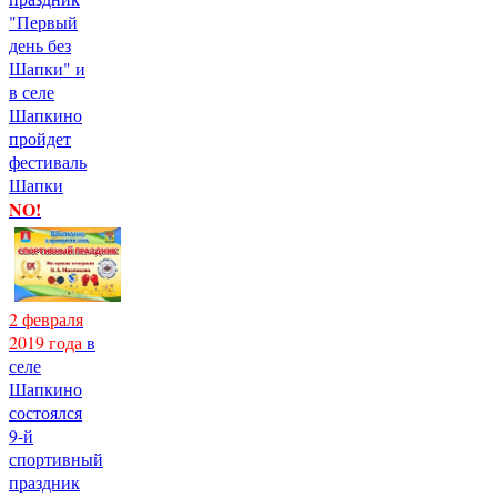
"Первый
день без
Шапки" и
в селе
Шапкино
пройдет
фестиваль
Шапки
NO!
2 февраля
2019 года
в
селе
Шапкино
состоялся
9-й
спортивный
праздник