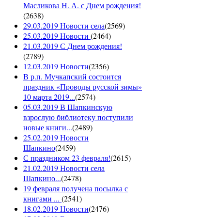
Масликова Н. А. с Днем рождения!
(
2638
)
29.03.2019 Новости села
(
2569
)
25.03.2019 Новости
(
2464
)
21.03.2019 С Днем рождения!
(
2789
)
12.03.2019 Новости
(
2356
)
В р.п. Мучкапский состоится
праздник «Проводы русской зимы»
10 марта 2019...
(
2574
)
05.03.2019 В Шапкинскую
взрослую библиотеку поступили
новые книги...
(
2489
)
25.02.2019 Новости
Шапкино
(
2459
)
С праздником 23 февраля!
(
2615
)
21.02.2019 Новости села
Шапкино...
(
2478
)
19 февраля получена посылка с
книгами ...
(
2541
)
18.02.2019 Новости
(
2476
)