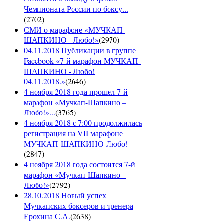
Чемпионата России по боксу...
(
2702
)
СМИ о марафоне «МУЧКАП-
ШАПКИНО - Любо!»
(
2970
)
04.11.2018 Публикации в группе
Facebook «7-й марафон МУЧКАП-
ШАПКИНО - Любо!
04.11.2018.»
(
2646
)
4 ноября 2018 года прошел 7-й
марафон «Мучкап-Шапкино –
Любо!»...
(
3765
)
4 ноября 2018 с 7:00 продолжилась
регистрация на VII марафоне
МУЧКАП-ШАПКИНО-Любо!
(
2847
)
4 ноября 2018 года состоится 7-й
марафон «Мучкап-Шапкино –
Любо!»
(
2792
)
28.10.2018 Новый успех
Мучкапских боксеров и тренера
Ерохина С.А.
(
2638
)