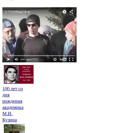
100 лет со
дня
рождения
академика
М.И.
Кузина