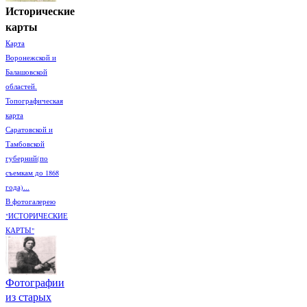
Исторические
карты
Карта
Воронежской и
Балашовской
областей.
Топографическая
карта
Саратовской и
Тамбовской
губерний(по
съемкам до 1868
года)...
В фотогалерею
"ИСТОРИЧЕСКИЕ
КАРТЫ"
Фотографии
из старых