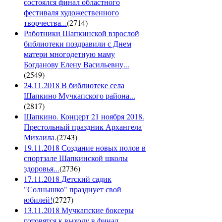
состоялся финал областного
фестиваля художественного
творчества...
(
2714
)
Работники Шапкинской взрослой
библиотеки поздравили с Днем
матери многодетную маму
Богданову Елену Васильевну...
(
2549
)
24.11.2018 В библиотеке села
Шапкино Мучкапского района...
(
2817
)
Шапкино. Концерт 21 ноября 2018.
Престольный праздник Архангела
Михаила.
(
2743
)
19.11.2018 Создание новых полов в
спортзале Шапкинской школы
здоровья...
(
2736
)
17.11.2018 Детский садик
"Солнышко" празднует свой
юбилей!
(
2727
)
13.11.2018 Мучкапские боксеры
готовятся к выходу в финал