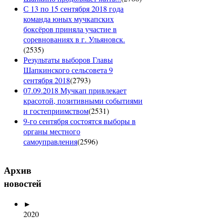
С 13 по 15 сентября 2018 года
команда юных мучкапских
боксёров приняла участие в
соревнованиях в г. Ульяновск.
(
2535
)
Результаты выборов Главы
Шапкинского сельсовета 9
сентября 2018
(
2793
)
07.09.2018 Мучкап привлекает
красотой, позитивными событиями
и гостеприимством
(
2531
)
9-го сентября состоятся выборы в
органы местного
самоуправления
(
2596
)
Архив
новостей
►
2020