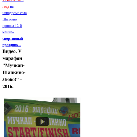
года
на
ипподроме села
Шапкино
прошел 12-й
конно-
спортивный
праздник...
Видео. V
марафон
"Мучкап-
Шапкино-
Любо!" -
2016.