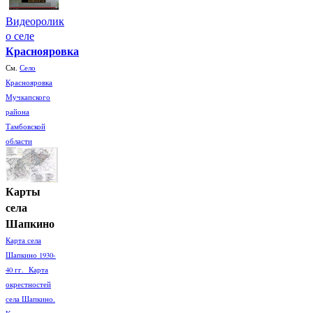
Видеоролик
о селе
Краснояровка
См.
Село
Краснояровка
Мучкапского
района
Тамбовской
области
Карты
села
Шапкино
Карта села
Шапкино 1930-
40 гг. Карта
окрестностей
села Шапкино.