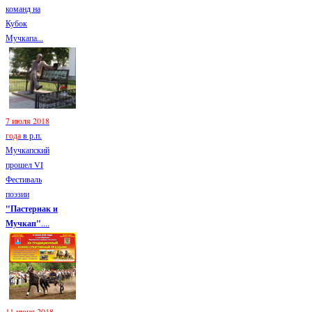
команд на
Кубок
Мучкапа...
7 июля 2018
года
в р.п.
Мучкапский
прошел VI
Фестиваль
поэзии
"Пастернак и
Мучкап"
....
11 июня 2018