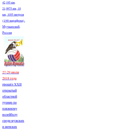
42,195 км,
21,0975 км, 10
км, 1055 метров
(1/40 марафона).
Мучкапский,
Россия
27-29 июля
2018 года
прошёл XXII
открытый
областной
турнир по
пляжному
волейболу
среди мужских
и женских