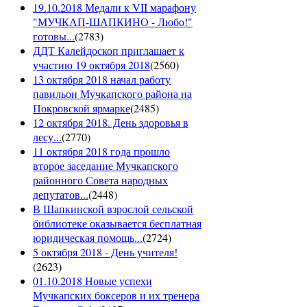
19.10.2018 Медали к VII марафону
"МУЧКАП-ШАПКИНО - Любо!"
готовы...
(
2783
)
ДДТ Калейдоскоп приглашает к
участию 19 октября 2018
(
2560
)
13 октября 2018 начал работу
павильон Мучкапского района на
Покровской ярмарке
(
2485
)
12 октября 2018. День здоровья в
лесу...
(
2770
)
11 октября 2018 года прошло
второе заседание Мучкапского
районного Совета народных
депутатов...
(
2448
)
В Шапкинской взрослой сельской
библиотеке оказывается бесплатная
юридическая помощь...
(
2724
)
5 октября 2018 - День учителя!
(
2623
)
01.10.2018 Новые успехи
Мучкапских боксеров и их тренера