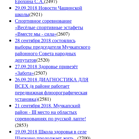
Ерохина С.А.
(
2497
)
29.09.2018 Новости Чащинской
школы
(
2921
)
Спортивное соревнование
«Весёлые спортивные эстафеты
«Вместе мы - сила»
(
2607
)
28 сентября 2018 состоялись
выборы председателя Мучкапского
районного Совета народных
депутатов
(
2520
)
27.09.2018 Здоровье привезёт
«Забота»
(
2507
)
26.09.2018 ДИАГНОСТИКА ДЛЯ
ВСЕХ (в районе работает
передвижная флюорографическая
установка)
(
2581
)
21 сентября 2018. Мучкапский
район - III место на областых
соревнованиях по русской лапте!
(
2853
)
19.09.2018 Школа здоровья в селе
Шапкино продолжает жить...
(
2700
)