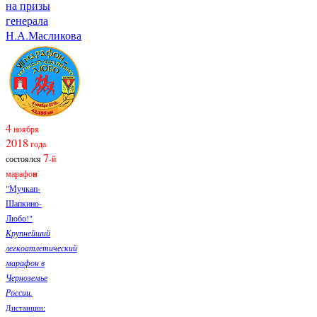
на призы
генерала
Н.А.Масликова
4
ноября
2018
года
7
состоялся
-й
марафо
н
"Мучкап-
Шапкино-
Любо!"
Крупнейший
легкоатлетический
марафон в
Черноземье
России.
Дистанции: