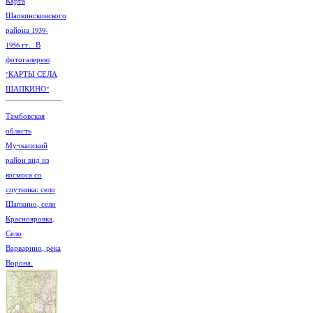
Карта
Шапкинскинского
района 1939-
1956 гг. В
фотогалерею
"КАРТЫ СЕЛА
ШАПКИНО"
Тамбовская
область
Мучкапский
район вид из
космоса со
спутника: село
Шапкино, село
Краснояровка,
Село
Варварино, река
Ворона.