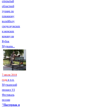
открытый
областной
турнир по
пляжному
волейболу
среди мужских
и женских
команд на
Кубок
Мучкапа...
7 июля 2018
года
в р.п.
Мучкапский
прошел VI
Фестиваль
поэзии
"Пастернак и