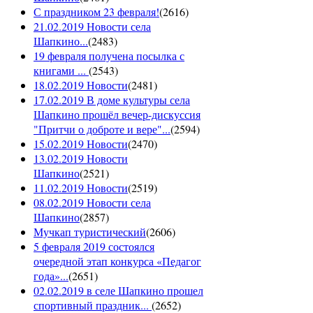
С праздником 23 февраля!
(
2616
)
21.02.2019 Новости села
Шапкино...
(
2483
)
19 февраля получена посылка с
книгами ...
(
2543
)
18.02.2019 Новости
(
2481
)
17.02.2019 В доме культуры села
Шапкино прошёл вечер-дискуссия
"Притчи о доброте и вере"...
(
2594
)
15.02.2019 Новости
(
2470
)
13.02.2019 Новости
Шапкино
(
2521
)
11.02.2019 Новости
(
2519
)
08.02.2019 Новости села
Шапкино
(
2857
)
Мучкап туристический
(
2606
)
5 февраля 2019 состоялся
очередной этап конкурса «Педагог
года»...
(
2651
)
02.02.2019 в селе Шапкино прошел
спортивный праздник...
(
2652
)