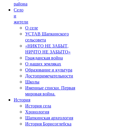
района
Село
и
жители
О селе
УСТАВ Шапкинского
сельсовета
«НИКТО НЕ ЗАБЫТ,
НИЧТО НЕ ЗАБЫТО»
Гражданская война
О наших земляках
Образование и культура
Достопримечательности
Школы
Именные списки. Первая
мировая война.
История
История села
Хронология
Шапкинская археология
История Борисоглебска