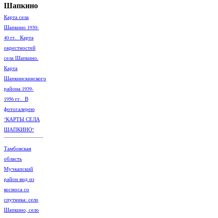
Шапкино
Карта села
Шапкино 1930-
40 гг. Карта
окрестностей
села Шапкино.
Карта
Шапкинскинского
района 1939-
1956 гг. В
фотогалерею
"КАРТЫ СЕЛА
ШАПКИНО"
Тамбовская
область
Мучкапский
район вид из
космоса со
спутника: село
Шапкино, село