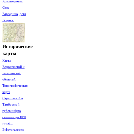
Краснояровка,
Село
Варварино, река
Ворона.
Исторические
карты
Карта
Воронежской и
Балашовской
областей.
Топографическая
карта
Саратовской и
Тамбовской
губерний(по
съемкам до 1868
года)...
В фотогалерею