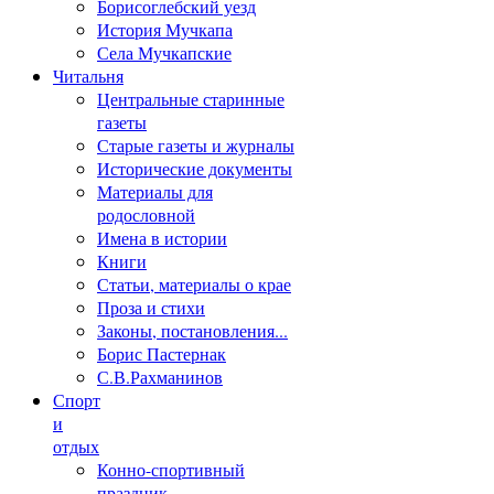
Борисоглебский уезд
История Мучкапа
Села Мучкапские
Читальня
Центральные старинные
газеты
Старые газеты и журналы
Исторические документы
Материалы для
родословной
Имена в истории
Книги
Статьи, материалы о крае
Проза и стихи
Законы, постановления...
Борис Пастернак
С.В.Рахманинов
Спорт
и
отдых
Конно-спортивный
праздник