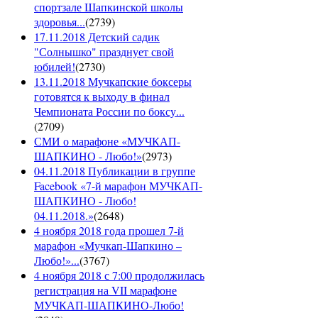
спортзале Шапкинской школы
здоровья...
(
2739
)
17.11.2018 Детский садик
"Солнышко" празднует свой
юбилей!
(
2730
)
13.11.2018 Мучкапские боксеры
готовятся к выходу в финал
Чемпионата России по боксу...
(
2709
)
СМИ о марафоне «МУЧКАП-
ШАПКИНО - Любо!»
(
2973
)
04.11.2018 Публикации в группе
Facebook «7-й марафон МУЧКАП-
ШАПКИНО - Любо!
04.11.2018.»
(
2648
)
4 ноября 2018 года прошел 7-й
марафон «Мучкап-Шапкино –
Любо!»...
(
3767
)
4 ноября 2018 с 7:00 продолжилась
регистрация на VII марафоне
МУЧКАП-ШАПКИНО-Любо!