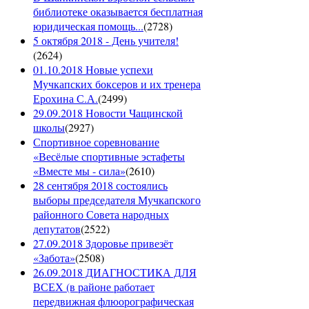
библиотеке оказывается бесплатная
юридическая помощь...
(
2728
)
5 октября 2018 - День учителя!
(
2624
)
01.10.2018 Новые успехи
Мучкапских боксеров и их тренера
Ерохина С.А.
(
2499
)
29.09.2018 Новости Чащинской
школы
(
2927
)
Спортивное соревнование
«Весёлые спортивные эстафеты
«Вместе мы - сила»
(
2610
)
28 сентября 2018 состоялись
выборы председателя Мучкапского
районного Совета народных
депутатов
(
2522
)
27.09.2018 Здоровье привезёт
«Забота»
(
2508
)
26.09.2018 ДИАГНОСТИКА ДЛЯ
ВСЕХ (в районе работает
передвижная флюорографическая