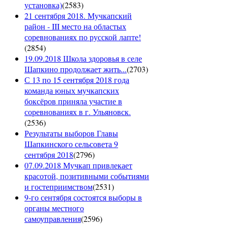
установка)
(
2583
)
21 сентября 2018. Мучкапский
район - III место на областых
соревнованиях по русской лапте!
(
2854
)
19.09.2018 Школа здоровья в селе
Шапкино продолжает жить...
(
2703
)
С 13 по 15 сентября 2018 года
команда юных мучкапских
боксёров приняла участие в
соревнованиях в г. Ульяновск.
(
2536
)
Результаты выборов Главы
Шапкинского сельсовета 9
сентября 2018
(
2796
)
07.09.2018 Мучкап привлекает
красотой, позитивными событиями
и гостеприимством
(
2531
)
9-го сентября состоятся выборы в
органы местного
самоуправления
(
2596
)