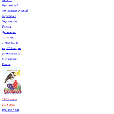
Крупнейший
легкоатлетический
марафон в
Черноземье
России.
Дистанции:
42,195 км,
21,0975 км, 10
км, 1055 метров
(1/40 марафона).
Мучкапский,
Россия
27-29 июля
2018 года
прошёл XXII