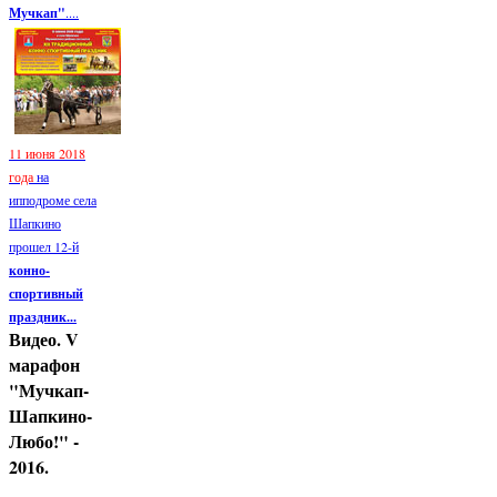
Мучкап"
....
11 июня 2018
года
на
ипподроме села
Шапкино
прошел 12-й
конно-
спортивный
праздник...
Видео. V
марафон
"Мучкап-
Шапкино-
Любо!" -
2016.