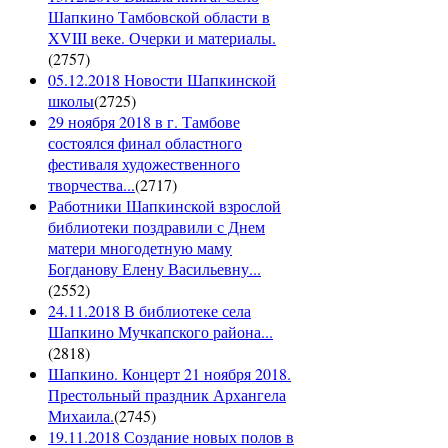
Шапкино Тамбовской области в
XVIII веке. Очерки и материалы.
(
2757
)
05.12.2018 Новости Шапкинской
школы
(
2725
)
29 ноября 2018 в г. Тамбове
состоялся финал областного
фестиваля художественного
творчества...
(
2717
)
Работники Шапкинской взрослой
библиотеки поздравили с Днем
матери многодетную маму
Богданову Елену Васильевну...
(
2552
)
24.11.2018 В библиотеке села
Шапкино Мучкапского района...
(
2818
)
Шапкино. Концерт 21 ноября 2018.
Престольный праздник Архангела
Михаила.
(
2745
)
19.11.2018 Создание новых полов в