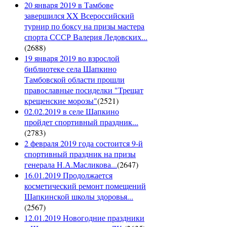
20 января 2019 в Тамбове
завершился XX Всероссийский
турнир по боксу на призы мастера
спорта СССР Валерия Ледовских...
(
2688
)
19 января 2019 во взрослой
библиотеке села Шапкино
Тамбовской области прошли
православные посиделки "Трещат
крещенские морозы"
(
2521
)
02.02.2019 в селе Шапкино
пройдет спортивный праздник...
(
2783
)
2 февраля 2019 года состоится 9-й
спортивный праздник на призы
генерала Н.А.Масликова...
(
2647
)
16.01.2019 Продолжается
косметический ремонт помещений
Шапкинской школы здоровья...
(
2567
)
12.01.2019 Новогодние праздники