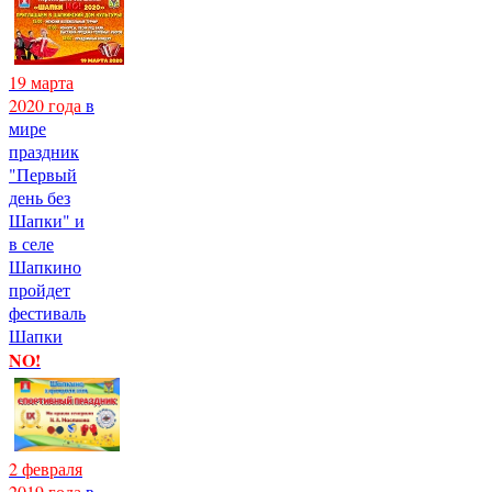
19 марта
2020 года
в
мире
праздник
"Первый
день без
Шапки" и
в селе
Шапкино
пройдет
фестиваль
Шапки
NO!
2 февраля
2019 года
в