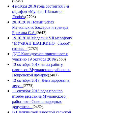
(
2849
)
4 ноября 2018 года состоится 7-й
марафон «Мучкап-Шапкино –
Любо!»
(
2796
)
28.10.2018 Новый успех
Мучкапских боксеров и тренера
Ерохина С.А.
(
2642
)
19.10.2018 Медали к VII марафону
"МУЧКАП-ШАПКИНО - Любо!"
готовы...
(
2785
)
ДДТ Калейдоскоп приглашает к
участию 19 октября 2018
(
2560
)
13 октября 2018 начал работу
павильон Мучкапского района на
Покровской ярмарке
(
2487
)
12 октября 2018. День здоровья в
лесу...
(
2775
)
11 октября 2018 года прошло
второе заседание Мучкапского
районного Совета народных
депутатов...
(
2452
)
В Шапкинской взрослой сельской