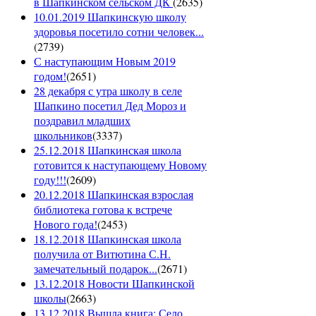
в Шапкинском сельском ДК
(
2635
)
10.01.2019 Шапкинскую школу
здоровья посетило сотни человек...
(
2739
)
С наступающим Новым 2019
годом!
(
2651
)
28 декабря с утра школу в селе
Шапкино посетил Дед Мороз и
поздравил младших
школьников
(
3337
)
25.12.2018 Шапкинская школа
готовится к наступающему Новому
году!!!
(
2609
)
20.12.2018 Шапкинская взрослая
библиотека готова к встрече
Нового года!
(
2453
)
18.12.2018 Шапкинская школа
получила от Витютина С.Н.
замечательный подарок...
(
2671
)
13.12.2018 Новости Шапкинской
школы
(
2663
)
13.12.2018 Вышла книга: Село