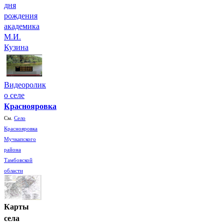
дня
рождения
академика
М.И.
Кузина
Видеоролик
о селе
Краснояровка
См.
Село
Краснояровка
Мучкапского
района
Тамбовской
области
Карты
села