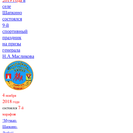
селе
Шапкино
состоялся
9-й
спортивный
праздник
на призы
генерала
Н.А.Масликова
4
ноября
2018
года
7
состоялся
-й
марафо
н
"Мучкап-
Шапкино-
Любо!"