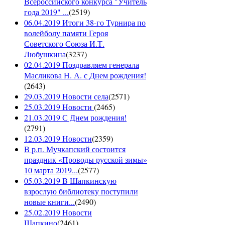
Всероссийского конкурса "Учитель
года 2019" ...
(
2519
)
06.04.2019 Итоги 38-го Турнира по
волейболу памяти Героя
Советского Союза И.Т.
Любушкина
(
3237
)
02.04.2019 Поздравляем генерала
Масликова Н. А. с Днем рождения!
(
2643
)
29.03.2019 Новости села
(
2571
)
25.03.2019 Новости
(
2465
)
21.03.2019 С Днем рождения!
(
2791
)
12.03.2019 Новости
(
2359
)
В р.п. Мучкапский состоится
праздник «Проводы русской зимы»
10 марта 2019...
(
2577
)
05.03.2019 В Шапкинскую
взрослую библиотеку поступили
новые книги...
(
2490
)
25.02.2019 Новости
Шапкино
(
2461
)