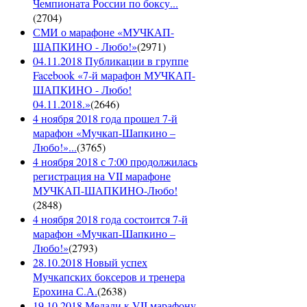
Чемпионата России по боксу...
(
2704
)
СМИ о марафоне «МУЧКАП-
ШАПКИНО - Любо!»
(
2971
)
04.11.2018 Публикации в группе
Facebook «7-й марафон МУЧКАП-
ШАПКИНО - Любо!
04.11.2018.»
(
2646
)
4 ноября 2018 года прошел 7-й
марафон «Мучкап-Шапкино –
Любо!»...
(
3765
)
4 ноября 2018 с 7:00 продолжилась
регистрация на VII марафоне
МУЧКАП-ШАПКИНО-Любо!
(
2848
)
4 ноября 2018 года состоится 7-й
марафон «Мучкап-Шапкино –
Любо!»
(
2793
)
28.10.2018 Новый успех
Мучкапских боксеров и тренера
Ерохина С.А.
(
2638
)
19.10.2018 Медали к VII марафону