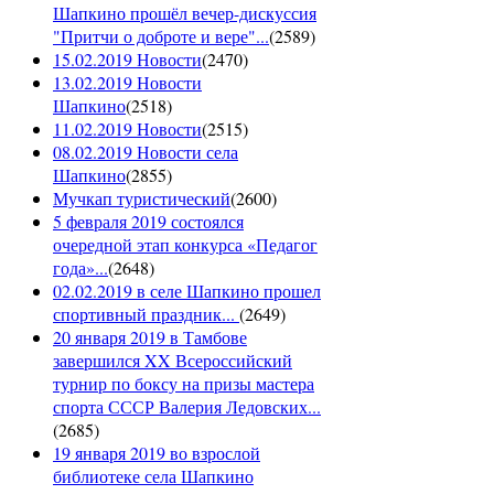
Шапкино прошёл вечер-дискуссия
"Притчи о доброте и вере"...
(
2589
)
15.02.2019 Новости
(
2470
)
13.02.2019 Новости
Шапкино
(
2518
)
11.02.2019 Новости
(
2515
)
08.02.2019 Новости села
Шапкино
(
2855
)
Мучкап туристический
(
2600
)
5 февраля 2019 состоялся
очередной этап конкурса «Педагог
года»...
(
2648
)
02.02.2019 в селе Шапкино прошел
спортивный праздник...
(
2649
)
20 января 2019 в Тамбове
завершился XX Всероссийский
турнир по боксу на призы мастера
спорта СССР Валерия Ледовских...
(
2685
)
19 января 2019 во взрослой
библиотеке села Шапкино