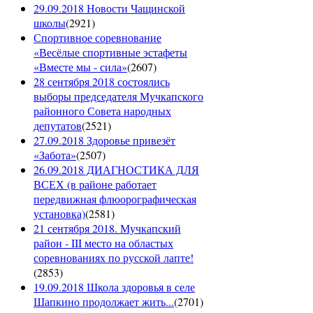
29.09.2018 Новости Чащинской
школы
(
2921
)
Спортивное соревнование
«Весёлые спортивные эстафеты
«Вместе мы - сила»
(
2607
)
28 сентября 2018 состоялись
выборы председателя Мучкапского
районного Совета народных
депутатов
(
2521
)
27.09.2018 Здоровье привезёт
«Забота»
(
2507
)
26.09.2018 ДИАГНОСТИКА ДЛЯ
ВСЕХ (в районе работает
передвижная флюорографическая
установка)
(
2581
)
21 сентября 2018. Мучкапский
район - III место на областых
соревнованиях по русской лапте!
(
2853
)
19.09.2018 Школа здоровья в селе
Шапкино продолжает жить...
(
2701
)