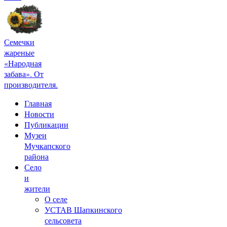
Семечки
жареные
«Народная
забава». От
производителя.
Главная
Новости
Публикации
Музеи
Мучкапского
района
Село
и
жители
О селе
УСТАВ Шапкинского
сельсовета