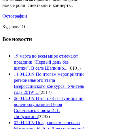
новые роли, спектакли и концерты.
Фотографии
Кудерова О.
Все новости
19 марта во всем мире отмечают
праздник "Первый день без
шапки". В селе Шапкино...
(
6101
)
11.04.2019 По итогам мероприятий
регионального этапа
Всероссийского конкурса "Учитель
года 2019" ...
(
2517
)
06.04.2019 Итоги 38-го Турнира по
волейболу памяти Героя
Советского Союза И.Т.
Любушкина
(
3235
)
02.04.2019 Поздравляем генерала
Масликова Н. А. с Днем рождения!