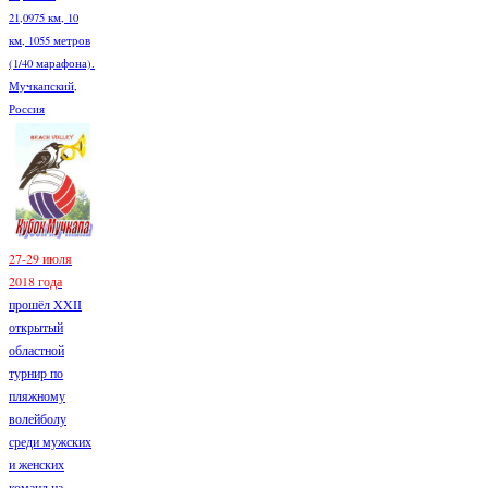
21,0975 км, 10
км, 1055 метров
(1/40 марафона).
Мучкапский,
Россия
27-29 июля
2018 года
прошёл XXII
открытый
областной
турнир по
пляжному
волейболу
среди мужских
и женских
команд на