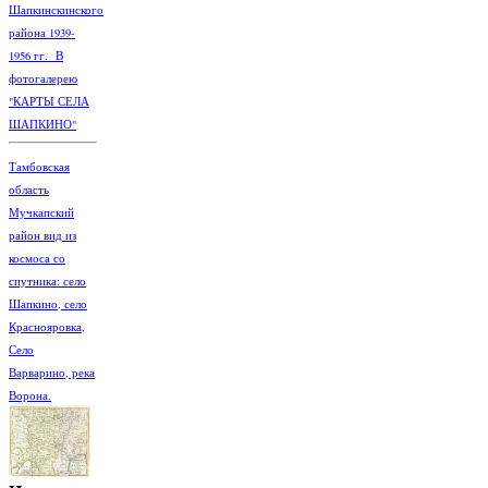
Шапкинскинского
района 1939-
1956 гг. В
фотогалерею
"КАРТЫ СЕЛА
ШАПКИНО"
Тамбовская
область
Мучкапский
район вид из
космоса со
спутника: село
Шапкино, село
Краснояровка,
Село
Варварино, река
Ворона.