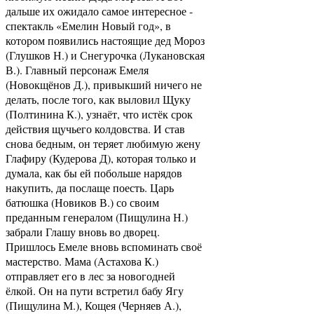
дальше их ожидало самое интересное -
спектакль «Емелин Новый год», в
котором появились настоящие дед Мороз
(Глушков Н.) и Снегурочка (Лукановская
В.). Главный персонаж Емеля
(Новокщёнов Д.), привыкший ничего не
делать, после того, как выловил Щуку
(Полтинина К.), узнаёт, что истёк срок
действия щучьего колдовства. И став
снова бедным, он теряет любимую жену
Глафиру (Кудерова Д), которая только и
думала, как бы ей побольше нарядов
накупить, да послаще поесть. Царь
батюшка (Новиков В.) со своим
преданным генералом (Пищулина Н.)
забрали Глашу вновь во дворец.
Пришлось Емеле вновь вспоминать своё
мастерство. Мама (Астахова К.)
отправляет его в лес за новогодней
ёлкой. Он на пути встретил бабу Ягу
(Пищулина М.), Кощея (Черняев А.),