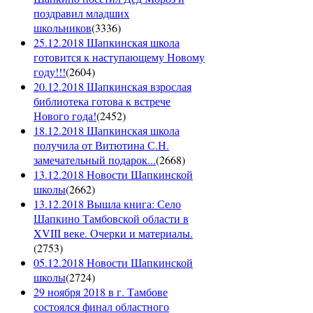
поздравил младших
школьников
(
3336
)
25.12.2018 Шапкинская школа
готовится к наступающему Новому
году!!!
(
2604
)
20.12.2018 Шапкинская взрослая
библиотека готова к встрече
Нового года!
(
2452
)
18.12.2018 Шапкинская школа
получила от Витютина С.Н.
замечательный подарок...
(
2668
)
13.12.2018 Новости Шапкинской
школы
(
2662
)
13.12.2018 Вышла книга: Село
Шапкино Тамбовской области в
XVIII веке. Очерки и материалы.
(
2753
)
05.12.2018 Новости Шапкинской
школы
(
2724
)
29 ноября 2018 в г. Тамбове
состоялся финал областного