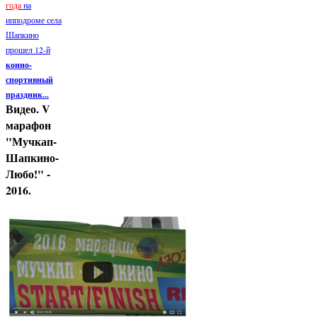
года
на
ипподроме села
Шапкино
прошел 12-й
конно-
спортивный
праздник...
Видео. V
марафон
"Мучкап-
Шапкино-
Любо!" -
2016.