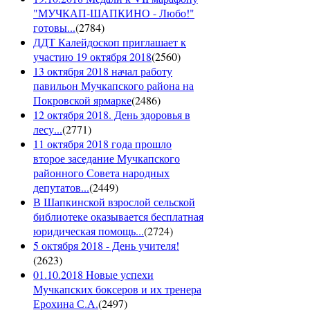
"МУЧКАП-ШАПКИНО - Любо!"
готовы...
(
2784
)
ДДТ Калейдоскоп приглашает к
участию 19 октября 2018
(
2560
)
13 октября 2018 начал работу
павильон Мучкапского района на
Покровской ярмарке
(
2486
)
12 октября 2018. День здоровья в
лесу...
(
2771
)
11 октября 2018 года прошло
второе заседание Мучкапского
районного Совета народных
депутатов...
(
2449
)
В Шапкинской взрослой сельской
библиотеке оказывается бесплатная
юридическая помощь...
(
2724
)
5 октября 2018 - День учителя!
(
2623
)
01.10.2018 Новые успехи
Мучкапских боксеров и их тренера
Ерохина С.А.
(
2497
)