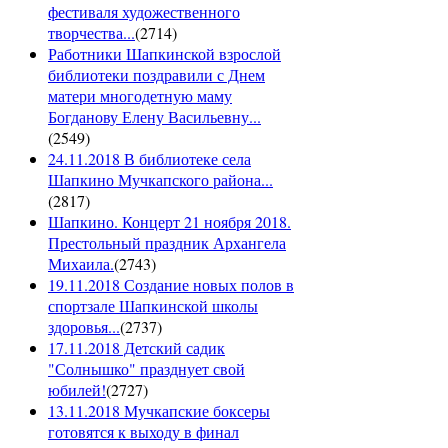
фестиваля художественного
творчества...
(
2714
)
Работники Шапкинской взрослой
библиотеки поздравили с Днем
матери многодетную маму
Богданову Елену Васильевну...
(
2549
)
24.11.2018 В библиотеке села
Шапкино Мучкапского района...
(
2817
)
Шапкино. Концерт 21 ноября 2018.
Престольный праздник Архангела
Михаила.
(
2743
)
19.11.2018 Создание новых полов в
спортзале Шапкинской школы
здоровья...
(
2737
)
17.11.2018 Детский садик
"Солнышко" празднует свой
юбилей!
(
2727
)
13.11.2018 Мучкапские боксеры
готовятся к выходу в финал