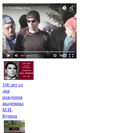
100 лет со
дня
рождения
академика
М.И.
Кузина