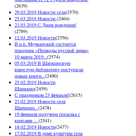
(
2639
)
29.03.2019 Новости села
(
2570
)
25.03.2019 Новости
(
2464
)
21.03.2019 С Днем рождения!
(
2789
)
12.03.2019 Новости
(
2356
)
В р.п. Мучкапский состоится
праздник «Проводы русской зимы»
10 марта 2019...
(
2574
)
05.03.2019 В Шапкинскую
взрослую библиотеку поступили
новые книги...
(
2490
)
25.02.2019 Новости
Шапкино
(
2459
)
С праздником 23 февраля!
(
2615
)
21.02.2019 Новости села
Шапкино...
(
2478
)
19 февраля получена посылка с
книгами ...
(
2541
)
18.02.2019 Новости
(
2477
)
17.02.2019 В доме культуры села