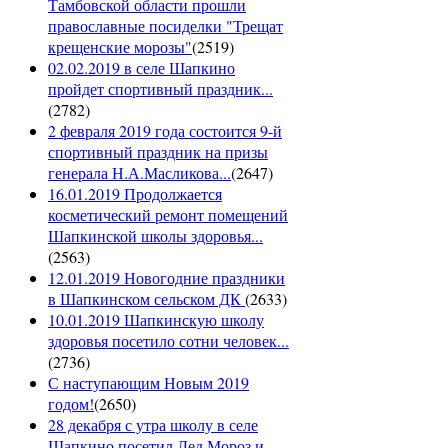
Тамбовской области прошли
православные посиделки "Трещат
крещенские морозы"
(
2519
)
02.02.2019 в селе Шапкино
пройдет спортивный праздник...
(
2782
)
2 февраля 2019 года состоится 9-й
спортивный праздник на призы
генерала Н.А.Масликова...
(
2647
)
16.01.2019 Продолжается
косметический ремонт помещений
Шапкинской школы здоровья...
(
2563
)
12.01.2019 Новогодние праздники
в Шапкинском сельском ДК
(
2633
)
10.01.2019 Шапкинскую школу
здоровья посетило сотни человек...
(
2736
)
С наступающим Новым 2019
годом!
(
2650
)
28 декабря с утра школу в селе
Шапкино посетил Дед Мороз и