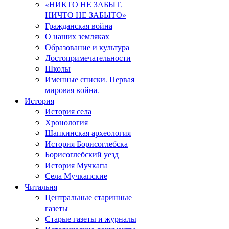
«НИКТО НЕ ЗАБЫТ,
НИЧТО НЕ ЗАБЫТО»
Гражданская война
О наших земляках
Образование и культура
Достопримечательности
Школы
Именные списки. Первая
мировая война.
История
История села
Хронология
Шапкинская археология
История Борисоглебска
Борисоглебский уезд
История Мучкапа
Села Мучкапские
Читальня
Центральные старинные
газеты
Старые газеты и журналы