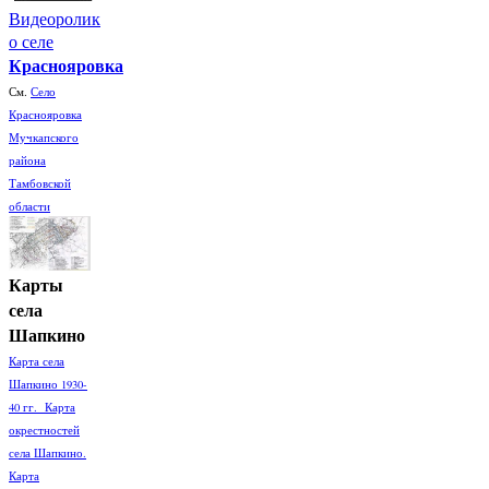
Видеоролик
о селе
Краснояровка
См.
Село
Краснояровка
Мучкапского
района
Тамбовской
области
Карты
села
Шапкино
Карта села
Шапкино 1930-
40 гг. Карта
окрестностей
села Шапкино.
Карта