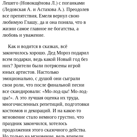
Лешего (Новокщёнова Л.) с поганками
(Ледовская А. и Астахова А.). Преодолев
все препятствия, Емеля вернул свою
любимую Глашу, да и она поняла, что в
жизни самое главное не богатства, а
любовь и уважение.
Как и водится в сказках, всё
закончилось хорошо. Дед Мороз подарил
всем подарки, ведь какой Новый год без
них? Зрители были потрясены игрой
юных артистов. Настолько
эмоционально, с душой они сыграли
свои роли, что после финальной песни
все скандировали: «Мо-лод-цы! Мо-лод-
цы!». А это лучшая оценка их труда,
многочисленных репетиций, подготовки
костюмов и декораций. И на какое-то
мгновение стало немного грустно, что
праздник закончился, хотелось
продолжения этого сказочного действа.
Но только на мгновение, ведь впереди