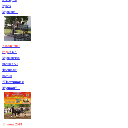
Кубок
Мучкапа...
7 июля 2018
года
в р.п.
Мучкапский
прошел VI
Фестиваль
поэзии
"Пастернак и
Мучкап"
....
11 июня 2018