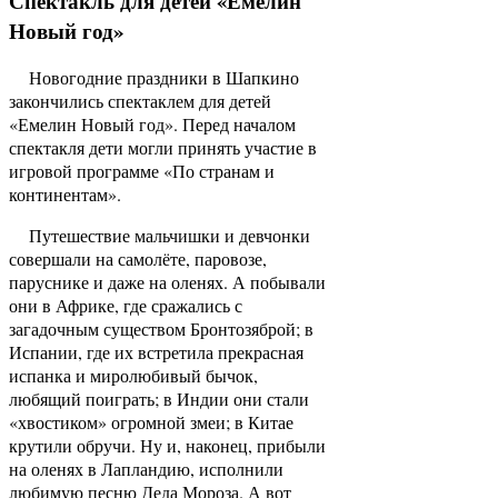
Спектакль для детей «Емелин
Новый год»
Новогодние праздники в Шапкино
закончились спектаклем для детей
«Емелин Новый год». Перед началом
спектакля дети могли принять участие в
игровой программе «По странам и
континентам».
Путешествие мальчишки и девчонки
совершали на самолёте, паровозе,
паруснике и даже на оленях. А побывали
они в Африке, где сражались с
загадочным существом Бронтозяброй; в
Испании, где их встретила прекрасная
испанка и миролюбивый бычок,
любящий поиграть; в Индии они стали
«хвостиком» огромной змеи; в Китае
крутили обручи. Ну и, наконец, прибыли
на оленях в Лапландию, исполнили
любимую песню Деда Мороза. А вот