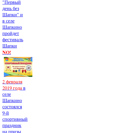
"Первый
день без
Шапки" и
в селе
Шапкино
пройдет
фестиваль
Шапки
NO!
2 февраля
2019 года
в
селе
Шапкино
состоялся
9-й
спортивный
праздник
на призы