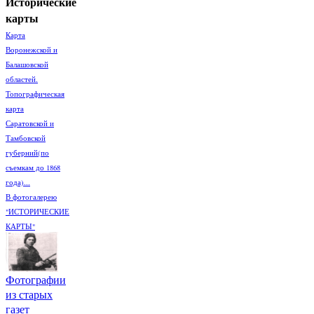
Исторические
карты
Карта
Воронежской и
Балашовской
областей.
Топографическая
карта
Саратовской и
Тамбовской
губерний(по
съемкам до 1868
года)...
В фотогалерею
"ИСТОРИЧЕСКИЕ
КАРТЫ"
Фотографии
из старых
газет