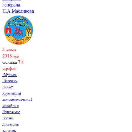
генерала
Н.А.Масликова
4
ноября
2018
года
7
состоялся
-й
марафо
н
"Мучкап-
Шапкино-
Любо!"
Крупнейший
легкоатлетический
марафон в
Черноземье
России.
Дистанции:
42,195 км,