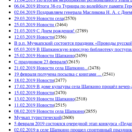
06.04.2019 Итоги 38-го Турнира по волейболу памяти Ге
02.04.2019 Поздравляем генерала Масликова Н. А. с Дне
29.03.2019 Новости села
(
2570
)
25.03.2019 Новости
(
2464
)
21.03.2019 С Днем рождения!
(
2789
)
12.03.2019 Новости
(
2356
)
В р.п. Мучкапский состоится праздник «Проводы русской 
05.03.2019 В Шапкинскую взрослую библиотеку поступил
25.02.2019 Новости Шапкино
(
2459
)
С праздником 23 февраля!
(
2615
)
21.02.2019 Новости села Шапкино...
(
2478
)
19 февраля получена посылка с книгами ...
(
2541
)
18.02.2019 Новости
(
2477
)
17.02.2019 В доме культуры села Шапкино прошёл вечер-д
15.02.2019 Новости
(
2470
)
13.02.2019 Новости Шапкино
(
2518
)
11.02.2019 Новости
(
2515
)
08.02.2019 Новости села Шапкино
(
2855
)
Мучкап туристический
(
2600
)
5 февраля 2019 состоялся очередной этап конкурса «Педаго
02.02.2019 в селе Шапкино прошел спортивный праздник