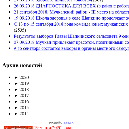
26.09.2018 ДИАГНОСТИКА ДЛЯ ВСЕХ (в районе работае
21 сентября 2018. Мучкапский район - III место на облас
19.09.2018 Школа здоровья в селе Шапкино продолжает жи
С 13 по 15 сентября 2018 года команда юных мучкапских 
(
2535
)
Результаты выборов Главы Шапкинского сельсовета 9 сен
07.09.2018 Мучкап привлекает красотой, позитивными с
9-го сентября состоятся выборы в органы местного само
Архив новостей
►
2020
►
2019
►
2018
►
2017
►
2016
►
2015
►
2014
Powered by
mod LCA
19 марта 2020 года