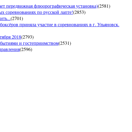
т передвижная флюорографическая установка)
(
2581
)
тых соревнованиях по русской лапте!
(
2853
)
ть...
(
2701
)
боксёров приняла участие в соревнованиях в г. Ульяновск.
тября 2018
(
2793
)
обытиями и гостеприимством
(
2531
)
управления
(
2596
)