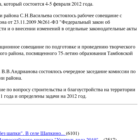
 который состоится 4-5 февраля 2012 года.
и района С.Н.Васильева состоялось рабочее совещание с
на от 23.11.2009 №261-ФЗ "Федеральный закон об
ти и о внесении изменений в отдельные законодательные акты
ационное совещание по подготовке и проведению творческого
кого района, посвященного 75-летию образования Тамбовской
 В.В.Андрианова состоялось очередное заседание комиссии по
ии района.
е по вопросу строительства и благоустройства на территории
 года и определены задачи на 2012 год.
без шапки". В селе Шапкино...
(
6101
)
сероссийского конкурса "Учитель года 2019" ...
(
2517
)