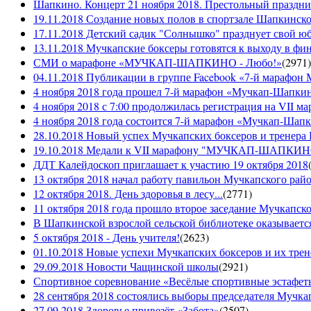
Шапкино. Концерт 21 ноября 2018. Престольный праздн
19.11.2018 Создание новых полов в спортзале Шапкинско
17.11.2018 Детский садик "Солнышко" празднует свой ю
13.11.2018 Мучкапские боксеры готовятся к выходу в фин
СМИ о марафоне «МУЧКАП-ШАПКИНО - Любо!»
(
2971
)
04.11.2018 Публикации в группе Facebook «7-й мараф
4 ноября 2018 года прошел 7-й марафон «Мучкап-Шапкин
4 ноября 2018 с 7:00 продолжилась регистрация на 
4 ноября 2018 года состоится 7-й марафон «Мучкап-Шап
28.10.2018 Новый успех Мучкапских боксеров и тренера
19.10.2018 Медали к VII марафону "МУЧКАП-ШАПКИНО 
ДДТ Калейдоскоп приглашает к участию 19 октября 2018
13 октября 2018 начал работу павильон Мучкапского рай
12 октября 2018. День здоровья в лесу...
(
2771
)
11 октября 2018 года прошло второе заседание Мучкапско
В Шапкинской взрослой сельской библиотеке оказывается
5 октября 2018 - День учителя!
(
2623
)
01.10.2018 Новые успехи Мучкапских боксеров и их трен
29.09.2018 Новости Чащинской школы
(
2921
)
Спортивное соревнование «Весёлые спортивные эстафеты
28 сентября 2018 состоялись выборы председателя Мучка
27.09.2018 Здоровье привезёт «Забота»
(
2507
)