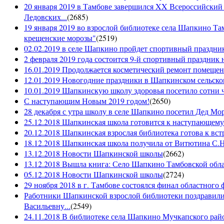
20 января 2019 в Тамбове завершился XX Всероссийский
Ледовских...
(
2685
)
19 января 2019 во взрослой библиотеке села Шапкино Т
крещенские морозы"
(
2519
)
02.02.2019 в селе Шапкино пройдет спортивный праздник
2 февраля 2019 года состоится 9-й спортивный праздник 
16.01.2019 Продолжается косметический ремонт помещен
12.01.2019 Новогодние праздники в Шапкинском сельск
10.01.2019 Шапкинскую школу здоровья посетило сотни ч
С наступающим Новым 2019 годом!
(
2650
)
28 декабря с утра школу в селе Шапкино посетил Дед М
25.12.2018 Шапкинская школа готовится к наступающему
20.12.2018 Шапкинская взрослая библиотека готова к вст
18.12.2018 Шапкинская школа получила от Витютина С.Н.
13.12.2018 Новости Шапкинской школы
(
2662
)
13.12.2018 Вышла книга: Село Шапкино Тамбовской облас
05.12.2018 Новости Шапкинской школы
(
2724
)
29 ноября 2018 в г. Тамбове состоялся финал областного 
Работники Шапкинской взрослой библиотеки поздравили
Васильевну...
(
2549
)
24.11.2018 В библиотеке села Шапкино Мучкапского райо