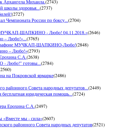
ик Архангела Михаила.
(
2743
)
й школы здоровья...
(
2737
)
билей!
(
2727
)
ал Чемпионата России по боксу...
(
2704
)
он МУЧКАП-ШАПКИНО - Любо! 04.11.2018.»
(
2646
)
о – Любо!»...
(
3765
)
VII марафоне МУЧКАП-ШАПКИНО-Любо!
(
2848
)
кино – Любо!»
(
2793
)
 Ерохина С.А.
(
2638
)
- Любо!" готовы...
(
2784
)
(
2560
)
она на Покровской ярмарке
(
2486
)
го районного Совета народных депутатов...
(
2449
)
 бесплатная юридическая помощь...
(
2724
)
ера Ерохина С.А.
(
2497
)
 «Вместе мы - сила»
(
2607
)
пского районного Совета народных депутатов
(
2521
)