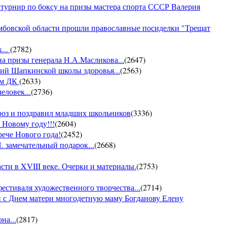
 турнир по боксу на призы мастера спорта СССР Валерия
амбовской области прошли православные посиделки "Трещат
...
(
2782
)
на призы генерала Н.А.Масликова...
(
2647
)
ий Шапкинской школы здоровья...
(
2563
)
ом ДК
(
2633
)
еловек...
(
2736
)
ороз и поздравил младших школьников
(
3336
)
 Новому году!!!
(
2604
)
рече Нового года!
(
2452
)
 замечательный подарок...
(
2668
)
ти в XVIII веке. Очерки и материалы.
(
2753
)
фестиваля художественного творчества...
(
2714
)
 с Днем матери многодетную маму Богданову Елену
на...
(
2817
)