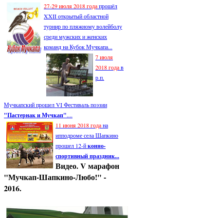
27-29 июля 2018 года
прошёл
XXII открытый областной
турнир по пляжному волейболу
среди мужских и женских
команд на Кубок Мучкапа...
7 июля
2018 года
в
р.п.
Мучкапский прошел VI Фестиваль поэзии
"Пастернак и Мучкап"
....
11 июня 2018 года
на
ипподроме села Шапкино
прошел 12-й
конно-
спортивный праздник...
Видео. V марафон
"Мучкап-Шапкино-Любо!" -
2016.