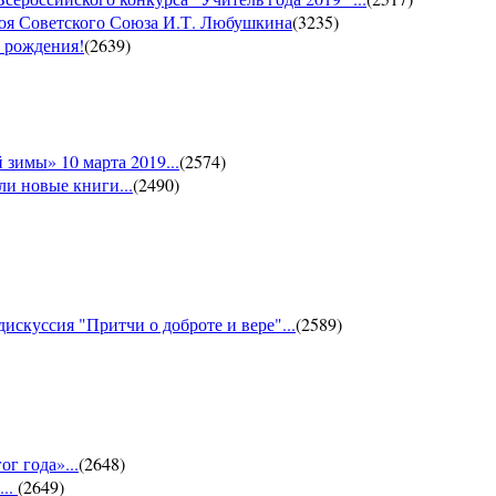
роя Советского Союза И.Т. Любушкина
(
3235
)
м рождения!
(
2639
)
зимы» 10 марта 2019...
(
2574
)
и новые книги...
(
2490
)
искуссия "Притчи о доброте и вере"...
(
2589
)
г года»...
(
2648
)
...
(
2649
)