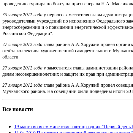
проведению турнира по боксу на приз генерала Н.А. Масликова,
30 января 2012 года
у первого заместителя главы администраци
руководителями учреждений по исполнению Федерального зако
энергосбережении и о повышении энергетической эффективнос
Российской Федерации".
27 января 2012 года
глава района А.А.Хоружий провёл организ
отчёта коллектива художественной самодеятельности Мучкапс
области.
27 января 2012 года
у заместителя главы администрации района
делам несовершеннолетних и защите их прав при администрац
27 января 2012 года
глава района А.А.Хоружий провёл совещани
Мучкапского района. На совещании были подведены итоги 2011
Все новости
19 марта во всем мире отмечают праздник "Первый день 
11.04.2019 По итогам мероприятий регионального этапа В