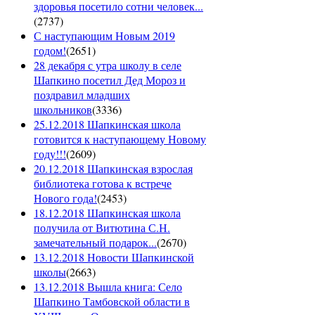
здоровья посетило сотни человек...
(
2737
)
С наступающим Новым 2019
годом!
(
2651
)
28 декабря с утра школу в селе
Шапкино посетил Дед Мороз и
поздравил младших
школьников
(
3336
)
25.12.2018 Шапкинская школа
готовится к наступающему Новому
году!!!
(
2609
)
20.12.2018 Шапкинская взрослая
библиотека готова к встрече
Нового года!
(
2453
)
18.12.2018 Шапкинская школа
получила от Витютина С.Н.
замечательный подарок...
(
2670
)
13.12.2018 Новости Шапкинской
школы
(
2663
)
13.12.2018 Вышла книга: Село
Шапкино Тамбовской области в