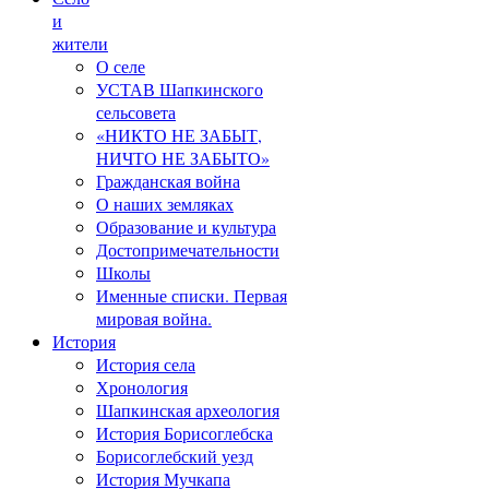
и
жители
О селе
УСТАВ Шапкинского
сельсовета
«НИКТО НЕ ЗАБЫТ,
НИЧТО НЕ ЗАБЫТО»
Гражданская война
О наших земляках
Образование и культура
Достопримечательности
Школы
Именные списки. Первая
мировая война.
История
История села
Хронология
Шапкинская археология
История Борисоглебска
Борисоглебский уезд
История Мучкапа