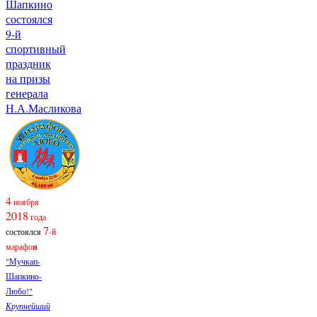
Шапкино
состоялся
9-й
спортивный
праздник
на призы
генерала
Н.А.Масликова
4
ноября
2018
года
7
состоялся
-й
марафо
н
"Мучкап-
Шапкино-
Любо!"
Крупнейший