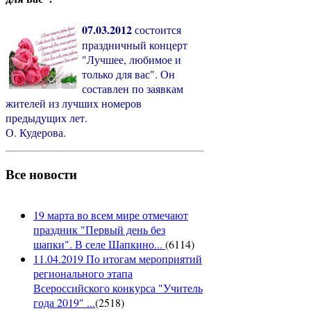
07.03.2012
состоится
праздничный концерт
"Лучшее, любимое и
только для вас". Он
составлен по заявкам
жителей из лучших номеров
предыдущих лет.
О. Кудерова.
Все новости
19 марта во всем мире отмечают
праздник "Первый день без
шапки". В селе Шапкино...
(
6114
)
11.04.2019 По итогам мероприятий
регионального этапа
Всероссийского конкурса "Учитель
года 2019" ...
(
2518
)