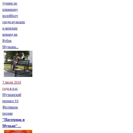
турнир по
пляжному
волейболу
среди мужских
и женских
команд на
Кубок
Мучкапа...
7 июля 2018
года
в р.п.
Мучкапский
прошел VI
Фестиваль
поэзии
"Пастернак и
Мучкап"
....