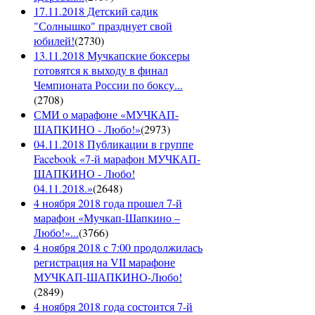
17.11.2018 Детский садик
"Солнышко" празднует свой
юбилей!
(
2730
)
13.11.2018 Мучкапские боксеры
готовятся к выходу в финал
Чемпионата России по боксу...
(
2708
)
СМИ о марафоне «МУЧКАП-
ШАПКИНО - Любо!»
(
2973
)
04.11.2018 Публикации в группе
Facebook «7-й марафон МУЧКАП-
ШАПКИНО - Любо!
04.11.2018.»
(
2648
)
4 ноября 2018 года прошел 7-й
марафон «Мучкап-Шапкино –
Любо!»...
(
3766
)
4 ноября 2018 с 7:00 продолжилась
регистрация на VII марафоне
МУЧКАП-ШАПКИНО-Любо!
(
2849
)
4 ноября 2018 года состоится 7-й