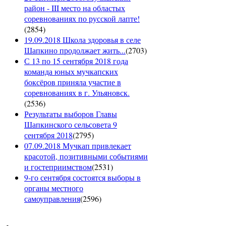
район - III место на областых
соревнованиях по русской лапте!
(
2854
)
19.09.2018 Школа здоровья в селе
Шапкино продолжает жить...
(
2703
)
С 13 по 15 сентября 2018 года
команда юных мучкапских
боксёров приняла участие в
соревнованиях в г. Ульяновск.
(
2536
)
Результаты выборов Главы
Шапкинского сельсовета 9
сентября 2018
(
2795
)
07.09.2018 Мучкап привлекает
красотой, позитивными событиями
и гостеприимством
(
2531
)
9-го сентября состоятся выборы в
органы местного
самоуправления
(
2596
)