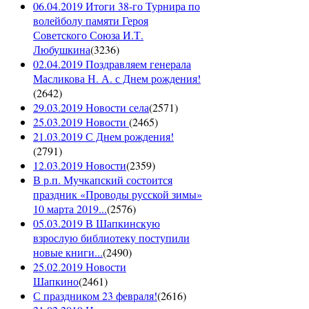
06.04.2019 Итоги 38-го Турнира по
волейболу памяти Героя
Советского Союза И.Т.
Любушкина
(
3236
)
02.04.2019 Поздравляем генерала
Масликова Н. А. с Днем рождения!
(
2642
)
29.03.2019 Новости села
(
2571
)
25.03.2019 Новости
(
2465
)
21.03.2019 С Днем рождения!
(
2791
)
12.03.2019 Новости
(
2359
)
В р.п. Мучкапский состоится
праздник «Проводы русской зимы»
10 марта 2019...
(
2576
)
05.03.2019 В Шапкинскую
взрослую библиотеку поступили
новые книги...
(
2490
)
25.02.2019 Новости
Шапкино
(
2461
)
С праздником 23 февраля!
(
2616
)