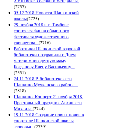
XVIII веке. Очерки и материалы.
(
2757
)
05.12.2018 Новости Шапкинской
школы
(
2725
)
29 ноября 2018 в г. Тамбове
состоялся финал областного
фестиваля художественного
творчества...
(
2716
)
Работники Шапкинской взрослой
библиотеки поздравили с Днем
матери многодетную маму
Богданову Елену Васильевну...
(
2551
)
24.11.2018 В библиотеке села
Шапкино Мучкапского района...
(
2818
)
Шапкино. Концерт 21 ноября 2018.
Престольный праздник Архангела
Михаила.
(
2744
)
19.11.2018 Создание новых полов в
спортзале Шапкинской школы
здоровья...
(
2739
)