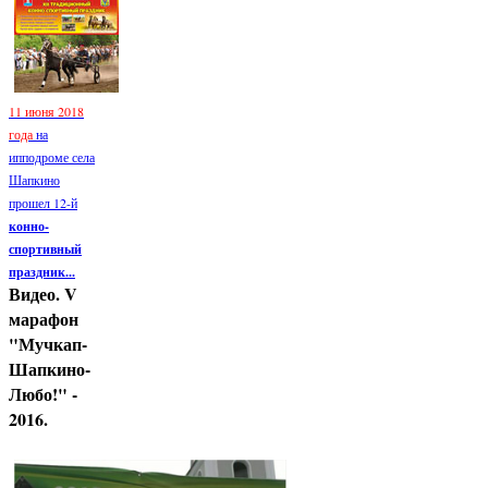
11 июня 2018
года
на
ипподроме села
Шапкино
прошел 12-й
конно-
спортивный
праздник...
Видео. V
марафон
"Мучкап-
Шапкино-
Любо!" -
2016.