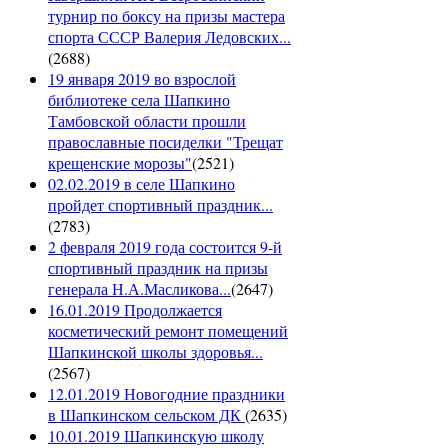
турнир по боксу на призы мастера
спорта СССР Валерия Ледовских...
(
2688
)
19 января 2019 во взрослой
библиотеке села Шапкино
Тамбовской области прошли
православные посиделки "Трещат
крещенские морозы"
(
2521
)
02.02.2019 в селе Шапкино
пройдет спортивный праздник...
(
2783
)
2 февраля 2019 года состоится 9-й
спортивный праздник на призы
генерала Н.А.Масликова...
(
2647
)
16.01.2019 Продолжается
косметический ремонт помещений
Шапкинской школы здоровья...
(
2567
)
12.01.2019 Новогодние праздники
в Шапкинском сельском ДК
(
2635
)
10.01.2019 Шапкинскую школу