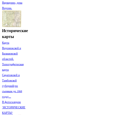
Варварино, река
Ворона.
Исторические
карты
Карта
Воронежской и
Балашовской
областей.
Топографическая
карта
Саратовской и
Тамбовской
губерний(по
съемкам до 1868
года)...
В фотогалерею
"ИСТОРИЧЕСКИЕ
КАРТЫ"