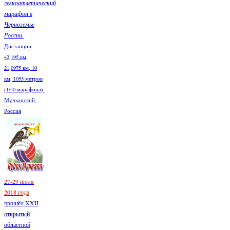
легкоатлетический
марафон в
Черноземье
России.
Дистанции:
42,195 км,
21,0975 км, 10
км, 1055 метров
(1/40 марафона).
Мучкапский,
Россия
27-29 июля
2018 года
прошёл XXII
открытый
областной