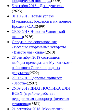
юридическая помощь...
(
2726
)
5 октября 2018 - День учителя!
(
2623
)
01.10.2018 Новые успехи
Мучкапских боксеров и их тренера
Ерохина С.А.
(
2499
)
29.09.2018 Новости Чащинской
школы
(
2926
)
Спортивное соревнование
«Весёлые спортивные эстафеты
«Вместе мы - сила»
(
2610
)
28 сентября 2018 состоялись
выборы председателя Мучкапского
районного Совета народных
депутатов
(
2522
)
27.09.2018 Здоровье привезёт
«Забота»
(
2507
)
26.09.2018 ДИАГНОСТИКА ДЛЯ
ВСЕХ (в районе работает
передвижная флюорографическая
установка)
(
2583
)
21 сентября 2018. Мучкапский