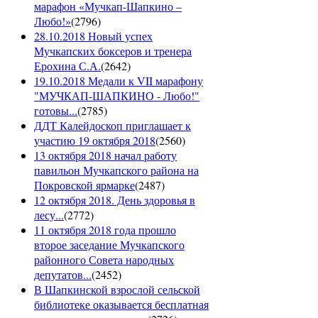
марафон «Мучкап-Шапкино –
Любо!»
(
2796
)
28.10.2018 Новый успех
Мучкапских боксеров и тренера
Ерохина С.А.
(
2642
)
19.10.2018 Медали к VII марафону
"МУЧКАП-ШАПКИНО - Любо!"
готовы...
(
2785
)
ДДТ Калейдоскоп приглашает к
участию 19 октября 2018
(
2560
)
13 октября 2018 начал работу
павильон Мучкапского района на
Покровской ярмарке
(
2487
)
12 октября 2018. День здоровья в
лесу...
(
2772
)
11 октября 2018 года прошло
второе заседание Мучкапского
районного Совета народных
депутатов...
(
2452
)
В Шапкинской взрослой сельской
библиотеке оказывается бесплатная