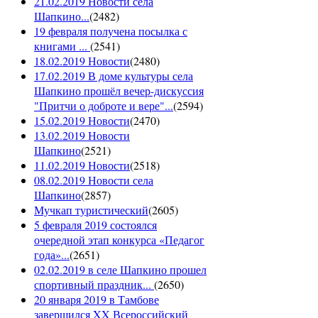
21.02.2019 Новости села
Шапкино...
(
2482
)
19 февраля получена посылка с
книгами ...
(
2541
)
18.02.2019 Новости
(
2480
)
17.02.2019 В доме культуры села
Шапкино прошёл вечер-дискуссия
"Притчи о доброте и вере"...
(
2594
)
15.02.2019 Новости
(
2470
)
13.02.2019 Новости
Шапкино
(
2521
)
11.02.2019 Новости
(
2518
)
08.02.2019 Новости села
Шапкино
(
2857
)
Мучкап туристический
(
2605
)
5 февраля 2019 состоялся
очередной этап конкурса «Педагог
года»...
(
2651
)
02.02.2019 в селе Шапкино прошел
спортивный праздник...
(
2650
)
20 января 2019 в Тамбове
завершился XX Всероссийский