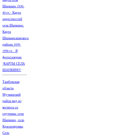
Шапкино 1930-
40 гг. Карта
окрестностей
села Шапкино.
Карта
Шапкинскинского
района 1939-
1956 гг. В
фотогалерею
"КАРТЫ СЕЛА
ШАПКИНО"
Тамбовская
область
Мучкапский
район вид из
космоса со
спутника: село
Шапкино, село
Краснояровка,
Село