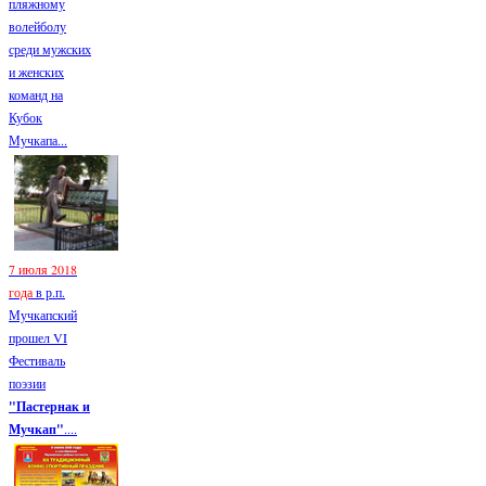
пляжному
волейболу
среди мужских
и женских
команд на
Кубок
Мучкапа...
7 июля 2018
года
в р.п.
Мучкапский
прошел VI
Фестиваль
поэзии
"Пастернак и
Мучкап"
....