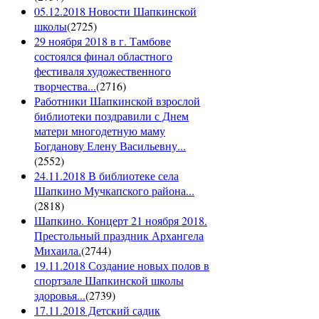
05.12.2018 Новости Шапкинской
школы
(
2725
)
29 ноября 2018 в г. Тамбове
состоялся финал областного
фестиваля художественного
творчества...
(
2716
)
Работники Шапкинской взрослой
библиотеки поздравили с Днем
матери многодетную маму
Богданову Елену Васильевну...
(
2552
)
24.11.2018 В библиотеке села
Шапкино Мучкапского района...
(
2818
)
Шапкино. Концерт 21 ноября 2018.
Престольный праздник Архангела
Михаила.
(
2744
)
19.11.2018 Создание новых полов в
спортзале Шапкинской школы
здоровья...
(
2739
)
17.11.2018 Детский садик