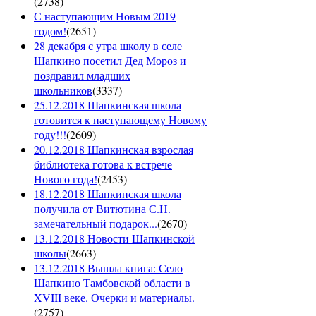
(
2738
)
С наступающим Новым 2019
годом!
(
2651
)
28 декабря с утра школу в селе
Шапкино посетил Дед Мороз и
поздравил младших
школьников
(
3337
)
25.12.2018 Шапкинская школа
готовится к наступающему Новому
году!!!
(
2609
)
20.12.2018 Шапкинская взрослая
библиотека готова к встрече
Нового года!
(
2453
)
18.12.2018 Шапкинская школа
получила от Витютина С.Н.
замечательный подарок...
(
2670
)
13.12.2018 Новости Шапкинской
школы
(
2663
)
13.12.2018 Вышла книга: Село
Шапкино Тамбовской области в
XVIII веке. Очерки и материалы.
(
2757
)