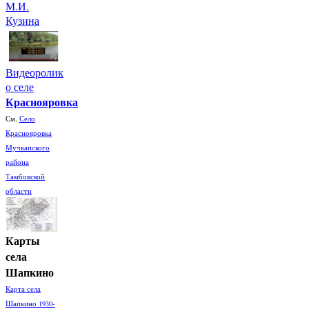
М.И.
Кузина
Видеоролик
о селе
Краснояровка
См.
Село
Краснояровка
Мучкапского
района
Тамбовской
области
Карты
села
Шапкино
Карта села
Шапкино 1930-