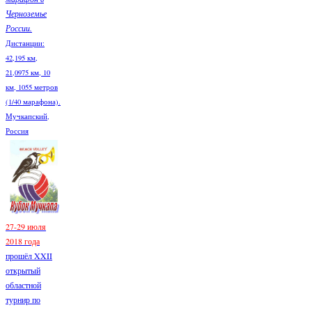
Черноземье
России.
Дистанции:
42,195 км,
21,0975 км, 10
км, 1055 метров
(1/40 марафона).
Мучкапский,
Россия
27-29 июля
2018 года
прошёл XXII
открытый
областной
турнир по