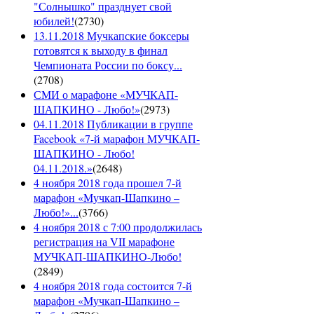
"Солнышко" празднует свой
юбилей!
(
2730
)
13.11.2018 Мучкапские боксеры
готовятся к выходу в финал
Чемпионата России по боксу...
(
2708
)
СМИ о марафоне «МУЧКАП-
ШАПКИНО - Любо!»
(
2973
)
04.11.2018 Публикации в группе
Facebook «7-й марафон МУЧКАП-
ШАПКИНО - Любо!
04.11.2018.»
(
2648
)
4 ноября 2018 года прошел 7-й
марафон «Мучкап-Шапкино –
Любо!»...
(
3766
)
4 ноября 2018 с 7:00 продолжилась
регистрация на VII марафоне
МУЧКАП-ШАПКИНО-Любо!
(
2849
)
4 ноября 2018 года состоится 7-й
марафон «Мучкап-Шапкино –