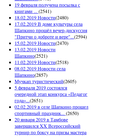
19 февраля получена посылка с
книгами ...
(
2541
)
18.02.2019 Новости
(
2480
)
17.02.2019 В доме культуры села
Шапкино прошёл вечер-дискуссия
"Притчи о доброте и вере"...
(
2594
)
15.02.2019 Новости
(
2470
)
13.02.2019 Новости
Шапкино
(
2521
)
11.02.2019 Новости
(
2518
)
08.02.2019 Новости села
Шапкино
(
2857
)
Мучкап туристический
(
2605
)
5 февраля 2019 состоялся
очередной этап конкурса «Педагог
года»...
(
2651
)
02.02.2019 в селе Шапкино прошел
спортивный праздник...
(
2650
)
20 января 2019 в Тамбове
завершился XX Всероссийский
турнир по боксу на призы мастера