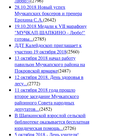
Любо!»
(
2796
)
28.10.2018 Новый успех
Мучкапских боксеров и тренера
Ерохина С.А.
(
2642
)
19.10.2018 Медали к VII марафону
"МУЧКАП-ШАПКИНО - Любо!"
готовы...
(
2785
)
ДДТ Калейдоскоп приглашает к
участию 19 октября 2018
(
2560
)
13 октября 2018 начал работу
павильон Мучкапского района на
Покровской ярмарке
(
2487
)
12 октября 2018. День здоровья в
лесу...
(
2772
)
11 октября 2018 года прошло
второе заседание Мучкапского
районного Совета народных
депутатов...
(
2452
)
В Шапкинской взрослой сельской
библиотеке оказывается бесплатная
юридическая помощь...
(
2726
)
5 октября 2018 - День учителя!