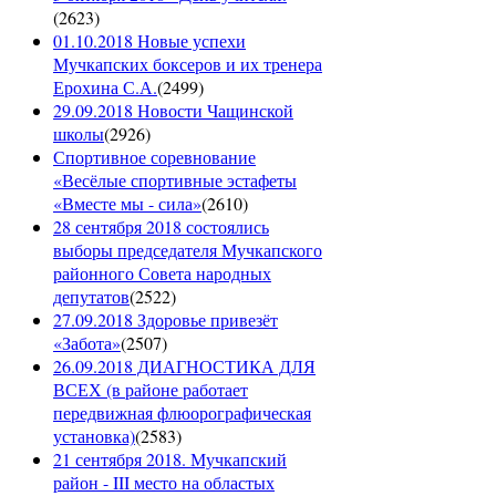
(
2623
)
01.10.2018 Новые успехи
Мучкапских боксеров и их тренера
Ерохина С.А.
(
2499
)
29.09.2018 Новости Чащинской
школы
(
2926
)
Спортивное соревнование
«Весёлые спортивные эстафеты
«Вместе мы - сила»
(
2610
)
28 сентября 2018 состоялись
выборы председателя Мучкапского
районного Совета народных
депутатов
(
2522
)
27.09.2018 Здоровье привезёт
«Забота»
(
2507
)
26.09.2018 ДИАГНОСТИКА ДЛЯ
ВСЕХ (в районе работает
передвижная флюорографическая
установка)
(
2583
)
21 сентября 2018. Мучкапский
район - III место на областых