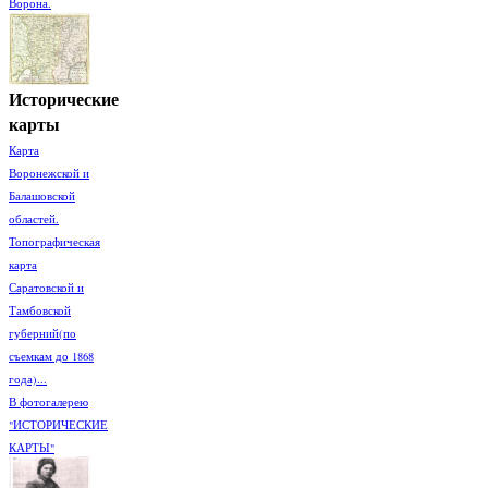
Ворона.
Исторические
карты
Карта
Воронежской и
Балашовской
областей.
Топографическая
карта
Саратовской и
Тамбовской
губерний(по
съемкам до 1868
года)...
В фотогалерею
"ИСТОРИЧЕСКИЕ
КАРТЫ"