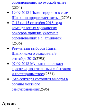
соревнованиях по русской лапте!
(
2854
)
19.09.2018 Школа здоровья в селе
Шапкино продолжает жить...
(
2703
)
С 13 по 15 сентября 2018 года
команда юных мучкапских
боксёров приняла участие в
соревнованиях в г. Ульяновск.
(
2536
)
Результаты выборов Главы
Шапкинского сельсовета 9
сентября 2018
(
2795
)
07.09.2018 Мучкап привлекает
красотой, позитивными событиями
и гостеприимством
(
2531
)
9-го сентября состоятся выборы в
органы местного
самоуправления
(
2596
)
Архив