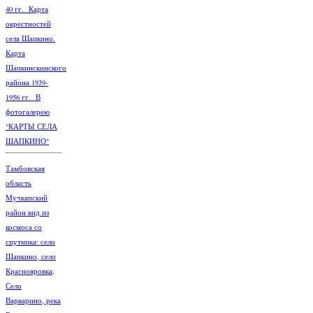
40 гг. Карта
окрестностей
села Шапкино.
Карта
Шапкинскинского
района 1939-
1956 гг. В
фотогалерею
"КАРТЫ СЕЛА
ШАПКИНО"
Тамбовская
область
Мучкапский
район вид из
космоса со
спутника: село
Шапкино, село
Краснояровка,
Село
Варварино, река