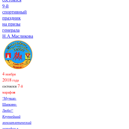
9-й
спортивный
праздник
на призы
генерала
Н.А.Масликова
4
ноября
2018
года
7
состоялся
-й
марафо
н
"Мучкап-
Шапкино-
Любо!"
Крупнейший
легкоатлетический
марафон в