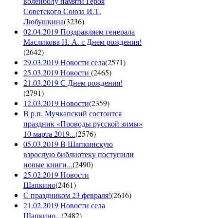
волейболу памяти Героя
Советского Союза И.Т.
Любушкина
(
3236
)
02.04.2019 Поздравляем генерала
Масликова Н. А. с Днем рождения!
(
2642
)
29.03.2019 Новости села
(
2571
)
25.03.2019 Новости
(
2465
)
21.03.2019 С Днем рождения!
(
2791
)
12.03.2019 Новости
(
2359
)
В р.п. Мучкапский состоится
праздник «Проводы русской зимы»
10 марта 2019...
(
2576
)
05.03.2019 В Шапкинскую
взрослую библиотеку поступили
новые книги...
(
2490
)
25.02.2019 Новости
Шапкино
(
2461
)
С праздником 23 февраля!
(
2616
)
21.02.2019 Новости села
Шапкино...
(
2482
)