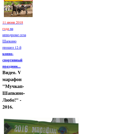
11 июня 2018
года
на
ипподроме села
Шапкино
прошел 12-й
конно-
спортивный
праздник...
Видео. V
марафон
"Мучкап-
Шапкино-
Любо!" -
2016.