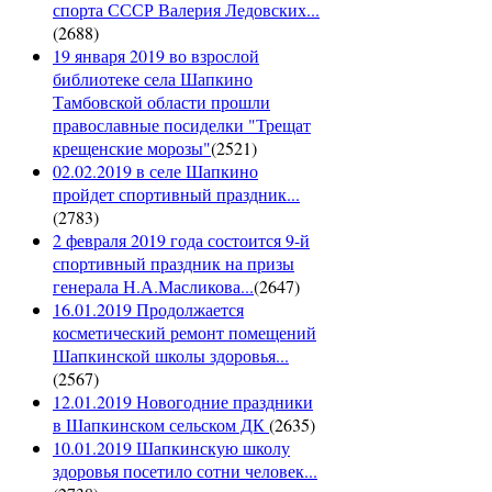
спорта СССР Валерия Ледовских...
(
2688
)
19 января 2019 во взрослой
библиотеке села Шапкино
Тамбовской области прошли
православные посиделки "Трещат
крещенские морозы"
(
2521
)
02.02.2019 в селе Шапкино
пройдет спортивный праздник...
(
2783
)
2 февраля 2019 года состоится 9-й
спортивный праздник на призы
генерала Н.А.Масликова...
(
2647
)
16.01.2019 Продолжается
косметический ремонт помещений
Шапкинской школы здоровья...
(
2567
)
12.01.2019 Новогодние праздники
в Шапкинском сельском ДК
(
2635
)
10.01.2019 Шапкинскую школу
здоровья посетило сотни человек...