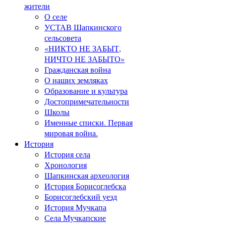
жители
О селе
УСТАВ Шапкинского
сельсовета
«НИКТО НЕ ЗАБЫТ,
НИЧТО НЕ ЗАБЫТО»
Гражданская война
О наших земляках
Образование и культура
Достопримечательности
Школы
Именные списки. Первая
мировая война.
История
История села
Хронология
Шапкинская археология
История Борисоглебска
Борисоглебский уезд
История Мучкапа
Села Мучкапские