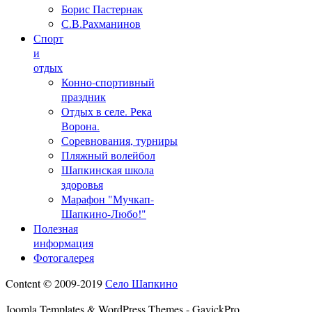
Борис Пастернак
С.В.Рахманинов
Спорт
и
отдых
Конно-спортивный
праздник
Отдых в селе. Река
Ворона.
Соревнования, турниры
Пляжный волейбол
Шапкинская школа
здоровья
Марафон "Мучкап-
Шапкино-Любо!"
Полезная
информация
Фотогалерея
Content © 2009-2019
Село Шапкино
Joomla Templates & WordPress Themes - GavickPro