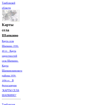
Тамбовской
области
Карты
села
Шапкино
Карта села
Шапкино 1930-
40 гг. Карта
окрестностей
села Шапкино.
Карта
Шапкинскинского
района 1939-
1956 гг. В
фотогалерею
"КАРТЫ СЕЛА
ШАПКИНО"
Тамбовская