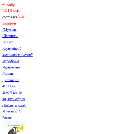
4
ноября
2018
года
7
состоялся
-й
марафо
н
"Мучкап-
Шапкино-
Любо!"
Крупнейший
легкоатлетический
марафон в
Черноземье
России.
Дистанции:
42,195 км,
21,0975 км, 10
км, 1055 метров
(1/40 марафона).
Мучкапский,
Россия