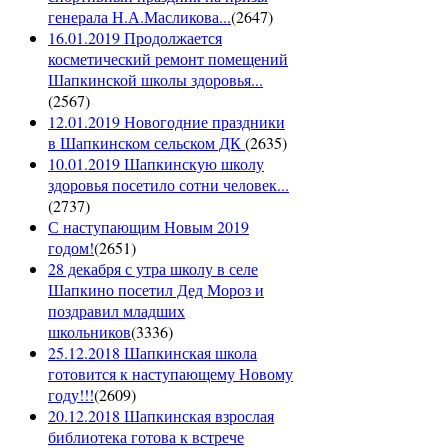
генерала Н.А.Масликова...
(
2647
)
16.01.2019 Продолжается
косметический ремонт помещений
Шапкинской школы здоровья...
(
2567
)
12.01.2019 Новогодние праздники
в Шапкинском сельском ДК
(
2635
)
10.01.2019 Шапкинскую школу
здоровья посетило сотни человек...
(
2737
)
С наступающим Новым 2019
годом!
(
2651
)
28 декабря с утра школу в селе
Шапкино посетил Дед Мороз и
поздравил младших
школьников
(
3336
)
25.12.2018 Шапкинская школа
готовится к наступающему Новому
году!!!
(
2609
)
20.12.2018 Шапкинская взрослая
библиотека готова к встрече