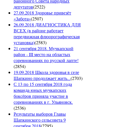
районного Совета народных
депутатов
(
2522
)
27.09.2018 Здоровье привезёт
«Забота»
(
2507
)
26.09.2018 ДИАГНОСТИКА ДЛЯ
ВСЕХ (в районе работает
передвижная флюорографическая
установка)
(
2583
)
21 сентября 2018. Мучкапский
район - III место на областых
соревнованиях по русской лапте!
(
2854
)
19.09.2018 Школа здоровья в селе
Шапкино продолжает жить...
(
2703
)
С 13 по 15 сентября 2018 года
команда юных мучкапских
боксёров приняла участие в
соревнованиях в г. Ульяновск.
(
2536
)
Результаты выборов Главы
Шапкинского сельсовета 9
сентября 2018
(
2795
)