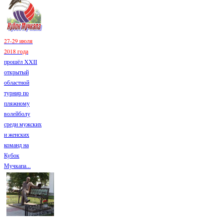
27-29 июля
2018 года
прошёл XXII
открытый
областной
турнир по
пляжному
волейболу
среди мужских
и женских
команд на
Кубок
Мучкапа...