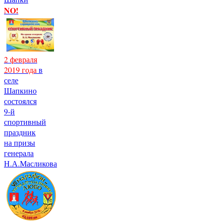
NO!
2 февраля
2019 года
в
селе
Шапкино
состоялся
9-й
спортивный
праздник
на призы
генерала
Н.А.Масликова