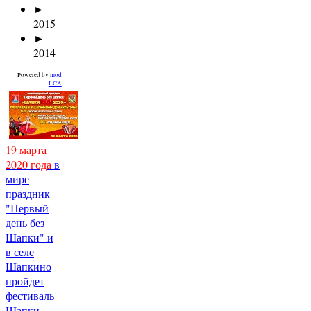
►
2015
►
2014
Powered by
mod
LCA
19 марта
2020 года
в
мире
праздник
"Первый
день без
Шапки" и
в селе
Шапкино
пройдет
фестиваль
Шапки