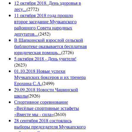
12 октября 2018. День здоровья в
лесу...
(
2772
)
11 октября 2018 года прошло
второе заседание Мучкапского
районного Совета народных
депутатов...
(
2452
)
В Шапкинской взрослой сельской
библиотеке оказывается бесплатная
юридическая помощь...
(
2726
)
5 октября 2018 - День учителя!
(
2623
)
01.10.2018 Новые успехи
Мучкапских боксеров и их тренера
Ерохина С.А.
(
2499
)
29.09.2018 Новости Чащинской
школы
(
2926
)
Спортивное соревнование
«Весёлые спортивные эстафеты
«Вместе мы - сила»
(
2610
)
28 сентября 2018 состоялись
выборы председателя Мучкапского