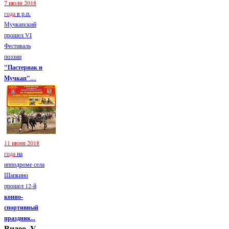
7 июля 2018
года
в р.п.
Мучкапский
прошел VI
Фестиваль
поэзии
"Пастернак и
Мучкап"
....
11 июня 2018
года
на
ипподроме села
Шапкино
прошел 12-й
конно-
спортивный
праздник...
Видео. V