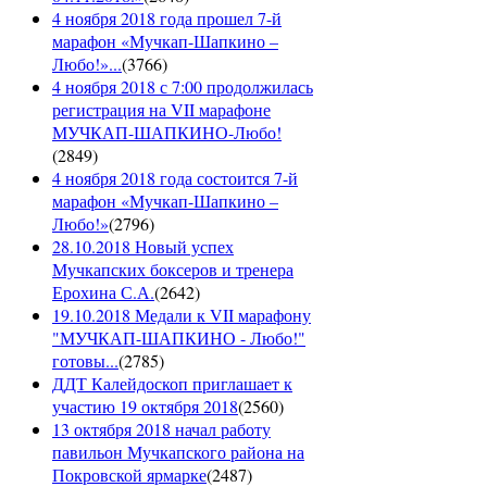
4 ноября 2018 года прошел 7-й
марафон «Мучкап-Шапкино –
Любо!»...
(
3766
)
4 ноября 2018 с 7:00 продолжилась
регистрация на VII марафоне
МУЧКАП-ШАПКИНО-Любо!
(
2849
)
4 ноября 2018 года состоится 7-й
марафон «Мучкап-Шапкино –
Любо!»
(
2796
)
28.10.2018 Новый успех
Мучкапских боксеров и тренера
Ерохина С.А.
(
2642
)
19.10.2018 Медали к VII марафону
"МУЧКАП-ШАПКИНО - Любо!"
готовы...
(
2785
)
ДДТ Калейдоскоп приглашает к
участию 19 октября 2018
(
2560
)
13 октября 2018 начал работу
павильон Мучкапского района на
Покровской ярмарке
(
2487
)