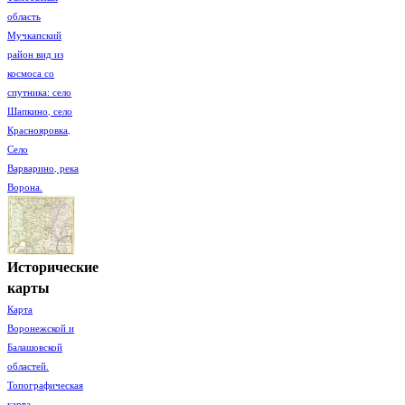
область
Мучкапский
район вид из
космоса со
спутника: село
Шапкино, село
Краснояровка,
Село
Варварино, река
Ворона.
Исторические
карты
Карта
Воронежской и
Балашовской
областей.
Топографическая
карта