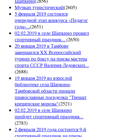
Шапкино
(
2856
)
Мучкап туристический
(
2605
)
5 февраля 2019 состоялся
очередной этап конкурса «Педагог
года»...
(
2651
)
02.02.2019 в селе Шапкино прошел
спортивный праздник...
(
2650
)
20 января 2019 в Тамбове
завершился XX Всероссийский
турнир по боксу на призы мастера
спорта СССР Валерия Ледовских...
(
2688
)
19 января 2019 во взрослой
библиотеке села Шапкино
Тамбовской области прошли
православные посиделки "Трещат
крещенские морозы"
(
2521
)
02.02.2019 в селе Шапкино
пройдет спортивный праздник...
(
2783
)
2 февраля 2019 года состоится 9-й
спортивный праздник на призы