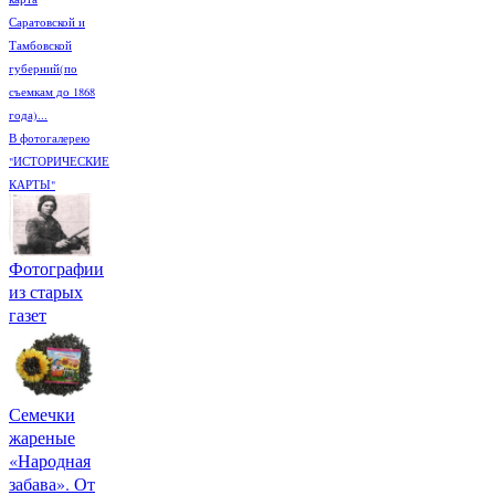
Саратовской и
Тамбовской
губерний(по
съемкам до 1868
года)...
В фотогалерею
"ИСТОРИЧЕСКИЕ
КАРТЫ"
Фотографии
из старых
газет
Семечки
жареные
«Народная
забава». От