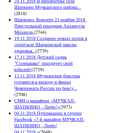
24.11.2018 В библиотеке села
Шапкино Мучкапского района...
(
2818
)
Шапкино. Концерт 21 ноября 2018.
Престольный праздник Архангела
Михаила.
(
2744
)
19.11.2018 Создание новых полов в
спортзале Шапкинской школы
здоровья...
(
2739
)
17.11.2018 Детский садик
"Солнышко" празднует свой
юбилей!
(
2729
)
13.11.2018 Мучкапские боксеры
готовятся к выходу в финал
Чемпионата России по боксу...
(
2708
)
СМИ о марафоне «МУЧКАП-
ШАПКИНО - Любо!»
(
2973
)
04.11.2018 Публикации в группе
Facebook «7-й марафон МУЧКАП-
ШАПКИНО - Любо!
04.11.2018.»
(
2648
)