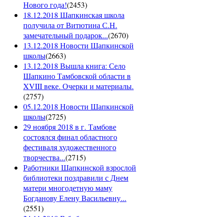
Нового года!
(
2453
)
18.12.2018 Шапкинская школа
получила от Витютина С.Н.
замечательный подарок...
(
2670
)
13.12.2018 Новости Шапкинской
школы
(
2663
)
13.12.2018 Вышла книга: Село
Шапкино Тамбовской области в
XVIII веке. Очерки и материалы.
(
2757
)
05.12.2018 Новости Шапкинской
школы
(
2725
)
29 ноября 2018 в г. Тамбове
состоялся финал областного
фестиваля художественного
творчества...
(
2715
)
Работники Шапкинской взрослой
библиотеки поздравили с Днем
матери многодетную маму
Богданову Елену Васильевну...
(
2551
)