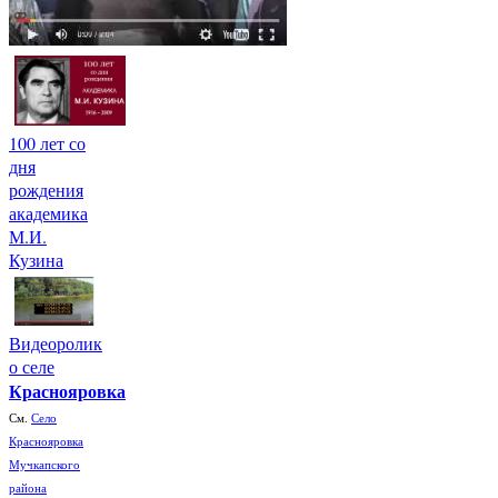
100 лет со
дня
рождения
академика
М.И.
Кузина
Видеоролик
о селе
Краснояровка
См.
Село
Краснояровка
Мучкапского
района