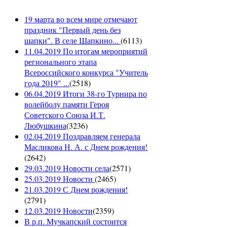
19 марта во всем мире отмечают
праздник "Первый день без
шапки". В селе Шапкино...
(
6113
)
11.04.2019 По итогам мероприятий
регионального этапа
Всероссийского конкурса "Учитель
года 2019" ...
(
2518
)
06.04.2019 Итоги 38-го Турнира по
волейболу памяти Героя
Советского Союза И.Т.
Любушкина
(
3236
)
02.04.2019 Поздравляем генерала
Масликова Н. А. с Днем рождения!
(
2642
)
29.03.2019 Новости села
(
2571
)
25.03.2019 Новости
(
2465
)
21.03.2019 С Днем рождения!
(
2791
)
12.03.2019 Новости
(
2359
)
В р.п. Мучкапский состоится