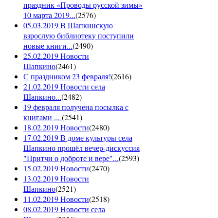
праздник «Проводы русской зимы»
10 марта 2019...
(
2576
)
05.03.2019 В Шапкинскую
взрослую библиотеку поступили
новые книги...
(
2490
)
25.02.2019 Новости
Шапкино
(
2461
)
С праздником 23 февраля!
(
2616
)
21.02.2019 Новости села
Шапкино...
(
2482
)
19 февраля получена посылка с
книгами ...
(
2541
)
18.02.2019 Новости
(
2480
)
17.02.2019 В доме культуры села
Шапкино прошёл вечер-дискуссия
"Притчи о доброте и вере"...
(
2593
)
15.02.2019 Новости
(
2470
)
13.02.2019 Новости
Шапкино
(
2521
)
11.02.2019 Новости
(
2518
)
08.02.2019 Новости села