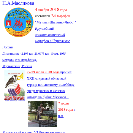
Н.А.Масликова
4
2018
ноября
года
7
состоялся
-й марафо
н
"Мучкап-Шапкино-Любо!"
Крупнейший
легкоатлетический
марафон в Черноземье
России.
Дистанции: 42,195 км, 21,0975 км, 10 км, 1055
метров (1/40 марафона).
Мучкапский, Россия
27-29 июля 2018 года
прошёл
XXII открытый областной
турнир по пляжному волейболу
среди мужских и женских
команд на Кубок Мучкапа...
7 июля
2018 года
в
р.п.
Мучкапский прошел VI Фестиваль поэзии