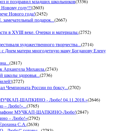
ороз и поздравил младших школьников
(
3336
)
 Новому году!!!
(
2603
)
рече Нового года!
(
2452
)
 замечательный подарок...
(
2667
)
ти в XVIII веке. Очерки и материалы.
(
2752
)
фестиваля художественного творчества...
(
2714
)
 с Днем матери многодетную маму Богданову Елену
на...
(
2817
)
ик Архангела Михаила.
(
2743
)
й школы здоровья...
(
2736
)
билей!
(
2727
)
ал Чемпионата России по боксу...
(
2702
)
он МУЧКАП-ШАПКИНО - Любо! 04.11.2018.»
(
2646
)
о – Любо!»...
(
3765
)
VII марафоне МУЧКАП-ШАПКИНО-Любо!
(
2847
)
кино – Любо!»
(
2792
)
 Ерохина С.А.
(
2638
)
- Любо!" готовы...
(
2783
)