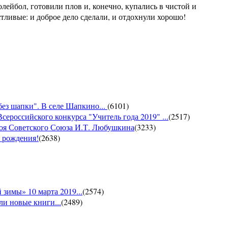
лейбол, готовили плов и, конечно, купались в чистой и
ливые: и доброе дело сделали, и отдохнули хорошо!
без шапки". В селе Шапкино...
(
6101
)
сероссийского конкурса "Учитель года 2019" ...
(
2517
)
роя Советского Союза И.Т. Любушкина
(
3233
)
м рождения!
(
2638
)
зимы» 10 марта 2019...
(
2574
)
и новые книги...
(
2489
)