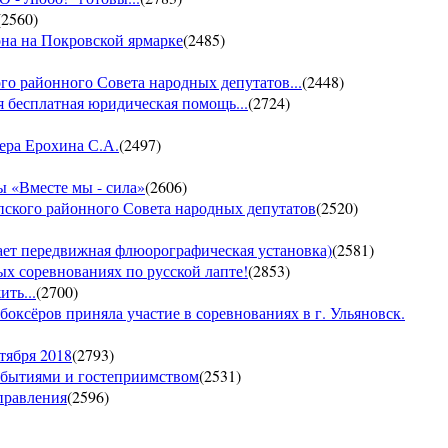
(
2560
)
она на Покровской ярмарке
(
2485
)
го районного Совета народных депутатов...
(
2448
)
 бесплатная юридическая помощь...
(
2724
)
ера Ерохина С.А.
(
2497
)
 «Вместе мы - сила»
(
2606
)
пского районного Совета народных депутатов
(
2520
)
т передвижная флюорографическая установка)
(
2581
)
тых соревнованиях по русской лапте!
(
2853
)
ть...
(
2700
)
боксёров приняла участие в соревнованиях в г. Ульяновск.
тября 2018
(
2793
)
обытиями и гостеприимством
(
2531
)
управления
(
2596
)