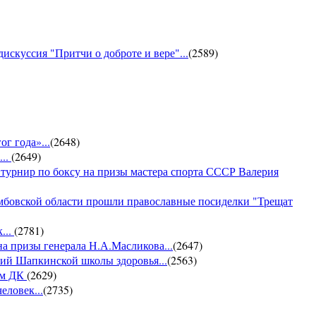
искуссия "Притчи о доброте и вере"...
(
2589
)
г года»...
(
2648
)
...
(
2649
)
 турнир по боксу на призы мастера спорта СССР Валерия
амбовской области прошли православные посиделки "Трещат
...
(
2781
)
на призы генерала Н.А.Масликова...
(
2647
)
ий Шапкинской школы здоровья...
(
2563
)
ом ДК
(
2629
)
еловек...
(
2735
)