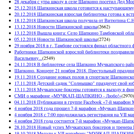
28 декабря с утра школу в селе Шапкино посетил Дед М
25.12.2018 Шапкинская школа готовится к наступающему
20.12.2018 Шапкинская взрослая библиотека готова к вст
18.12.2018 Шапкинская школа получила от Витютина С.Н.
13.12.2018 Новости Шапкинской школы
(
2662
)
13.12.2018 Вышла книга: Село Шапкино Тамбовской облас
05.12.2018 Новости Шапкинской школы
(
2724
)
29 ноября 2018 в г. Тамбове состоялся финал областного 
Работники Шапкинской взрослой библиотеки поздравили
Васильевну...
(
2549
)
24.11.2018 В библиотеке села Шапкино Мучкапского райо
Шапкино. Концерт 21 ноября 2018. Престольный праздн
19.11.2018 Создание новых полов в спортзале Шапкинско
17.11.2018 Детский садик "Солнышко" празднует свой ю
13.11.2018 Мучкапские боксеры готовятся к выходу в фин
СМИ о марафоне «МУЧКАП-ШАПКИНО - Любо!»
(
2970
)
04.11.2018 Публикации в группе Facebook «7-й мараф
4 ноября 2018 года прошел 7-й марафон «Мучкап-Шапкин
4 ноября 2018 с 7:00 продолжилась регистрация на 
4 ноября 2018 года состоится 7-й марафон «Мучкап-Шап
28.10.2018 Новый успех Мучкапских боксеров и тренера
19.10.2018 Медали к VII марафону "МУЧКАП-ШАПКИНО 