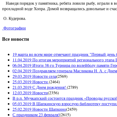
Наведя порядок у памятника, ребята ловили рыбу, играли в во
прохладной воде Хопра. Домой возвращались довольные и счаст
О. Кудерова.
Фотографии
Все новости
19 марта во всем мире отмечают праздник "Первый день 
11.04.2019 По итогам мероприятий регионального этапа В
06.04.2019 Итоги 38-го Турнира по волейболу памяти Ге
02.04.2019 Поздравляем генерала Масликова Н. А. с Дне
29.03.2019 Новости села
(
2569
)
25.03.2019 Новости
(
2464
)
21.03.2019 С Днем рождения!
(
2789
)
12.03.2019 Новости
(
2356
)
В р.п. Мучкапский состоится праздник «Проводы русской 
05.03.2019 В Шапкинскую взрослую библиотеку поступил
25.02.2019 Новости Шапкино
(
2459
)
С праздником 23 февраля!
(
2615
)