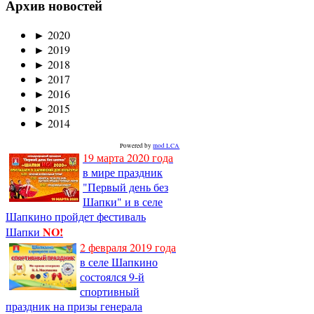
Архив новостей
►
2020
►
2019
►
2018
►
2017
►
2016
►
2015
►
2014
Powered by
mod LCA
19 марта 2020 года
в мире праздник
"Первый день без
Шапки" и в селе
Шапкино пройдет фестиваль
NO!
Шапки
2 февраля 2019 года
в селе Шапкино
состоялся 9-й
спортивный
праздник на призы генерала