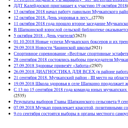
ДДТ Калейдоскоп приглашает к участию 19 октября 2018
13 октября 2018 начал работу павильон Мучкапского рай
12 октября 2018. День здоровья в лесу...
(
2770
)
11 октября 2018 года прошло второе заседание Мучкапско
В Шапкинской взрослой сельской библиотеке оказывается
5 октября 2018 - День учителя!
(
2623
)
01.10.2018 Новые успехи Мучкапских боксеров и их трен
29.09.2018 Новости Чащинской школы
(
2921
)
Спортивное соревнование «Весёлые спортивные эстафеты
28 сентября 2018 состоялись выборы председателя Мучка
27.09.2018 Здоровье привезёт «Забота»
(
2507
)
26.09.2018 ДИАГНОСТИКА ДЛЯ ВСЕХ (в районе работае
21 сентября 2018. Мучкапский район - III место на облас
19.09.2018 Школа здоровья в селе Шапкино продолжает жи
С 13 по 15 сентября 2018 года команда юных мучкапских 
(
2535
)
Результаты выборов Главы Шапкинского сельсовета 9 сен
07.09.2018 Мучкап привлекает красотой, позитивными с
9-го сентября состоятся выборы в органы местного само