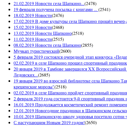
21.02.2019 Новости села Шапкино...
(
2478
)
19 февраля получена посылка с книгами ...
(
2541
)
18.02.2019 Новости
(
2476
)
17.02.2019 В доме культуры села Шапкино прошёл вечер-д
15.02.2019 Новости
(
2468
)
13.02.2019 Новости Шапкино
(
2518
)
11.02.2019 Новости
(
2515
)
08.02.2019 Новости села Шапкино
(
2855
)
Мучкап туристический
(
2600
)
5 февраля 2019 состоялся очередной этап конкурса «Педаго
02.02.2019 в селе Шапкино прошел спортивный праздник
20 января 2019 в Тамбове завершился XX Всероссийский
Ледовских...
(
2685
)
19 января 2019 во взрослой библиотеке села Шапкино Т
крещенские морозы"
(
2518
)
02.02.2019 в селе Шапкино пройдет спортивный праздник
2 февраля 2019 года состоится 9-й спортивный праздник 
16.01.2019 Продолжается косметический ремонт помещен
12.01.2019 Новогодние праздники в Шапкинском сельск
10.01.2019 Шапкинскую школу здоровья посетило сотни ч
С наступающим Новым 2019 годом!
(
2650
)