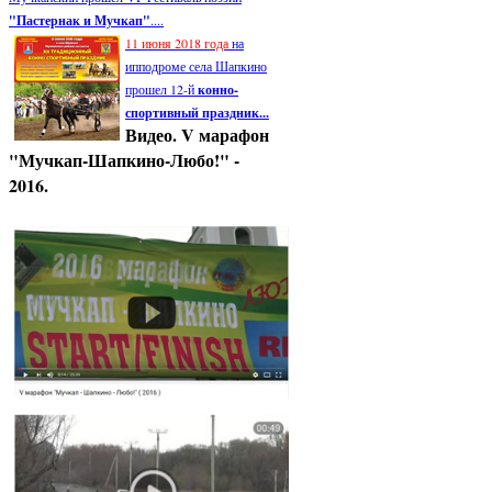
"Пастернак и Мучкап"
....
11 июня 2018 года
на
ипподроме села Шапкино
прошел 12-й
конно-
спортивный праздник...
Видео. V марафон
"Мучкап-Шапкино-Любо!" -
2016.