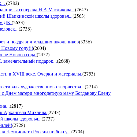
...
(
2782
)
на призы генерала Н.А.Масликова...
(
2647
)
ий Шапкинской школы здоровья...
(
2563
)
ом ДК
(
2633
)
еловек...
(
2736
)
ороз и поздравил младших школьников
(
3336
)
 Новому году!!!
(
2604
)
рече Нового года!
(
2452
)
 замечательный подарок...
(
2668
)
ти в XVIII веке. Очерки и материалы.
(
2753
)
фестиваля художественного творчества...
(
2714
)
 с Днем матери многодетную маму Богданову Елену
на...
(
2817
)
ик Архангела Михаила.
(
2743
)
й школы здоровья...
(
2737
)
билей!
(
2728
)
ал Чемпионата России по боксу...
(
2704
)