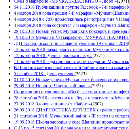
СМИ о марафоне «МУЧКАП-ШАПКИНО - Любо!»
(
2971
)
04.11.2018 Публикации в группе Facebook «7-й мараф
4 ноября 2018 года прошел 7-й марафон «Мучкап-Шапкин
4 ноября 2018 с 7:00 продолжилась регистрация на 
4 ноября 2018 года состоится 7-й марафон «Мучкап-Шап
28.10.2018 Новый успех Мучкапских боксеров и тренера
19.10.2018 Медали к VII марафону "МУЧКАП-ШАПКИНО 
ДДТ Калейдоскоп приглашает к участию 19 октября 2018
13 октября 2018 начал работу павильон Мучкапского рай
12 октября 2018. День здоровья в лесу...
(
2771
)
11 октября 2018 года прошло второе заседание Мучкапско
В Шапкинской взрослой сельской библиотеке оказывается
5 октября 2018 - День учителя!
(
2623
)
01.10.2018 Новые успехи Мучкапских боксеров и их трен
29.09.2018 Новости Чащинской школы
(
2921
)
Спортивное соревнование «Весёлые спортивные эстафеты
28 сентября 2018 состоялись выборы председателя Мучка
27.09.2018 Здоровье привезёт «Забота»
(
2507
)
26.09.2018 ДИАГНОСТИКА ДЛЯ ВСЕХ (в районе работае
21 сентября 2018. Мучкапский район - III место на облас
19.09.2018 Школа здоровья в селе Шапкино продолжает жи
С 13 по 15 сентября 2018 года команда юных мучкапских 