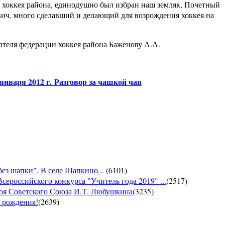
ккея района, единодушно был избран наш земляк, Почетный
ич, много сделавший и делающий для возрождения хоккея на
еля федерации хоккея района Баженову А.А.
 января 2012 г.
Разговор за чашкой чая
без шапки". В селе Шапкино...
(
6101
)
сероссийского конкурса "Учитель года 2019" ...
(
2517
)
роя Советского Союза И.Т. Любушкина
(
3235
)
м рождения!
(
2639
)