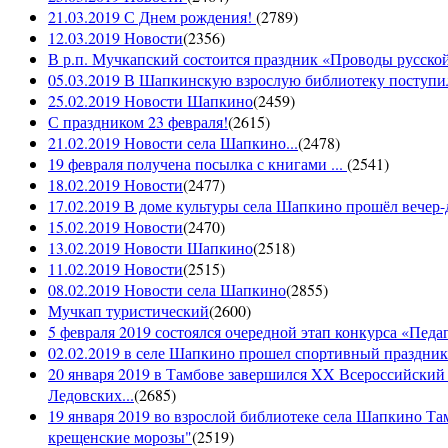
21.03.2019 С Днем рождения!
(
2789
)
12.03.2019 Новости
(
2356
)
В р.п. Мучкапский состоится праздник «Проводы русской 
05.03.2019 В Шапкинскую взрослую библиотеку поступил
25.02.2019 Новости Шапкино
(
2459
)
С праздником 23 февраля!
(
2615
)
21.02.2019 Новости села Шапкино...
(
2478
)
19 февраля получена посылка с книгами ...
(
2541
)
18.02.2019 Новости
(
2477
)
17.02.2019 В доме культуры села Шапкино прошёл вечер-д
15.02.2019 Новости
(
2470
)
13.02.2019 Новости Шапкино
(
2518
)
11.02.2019 Новости
(
2515
)
08.02.2019 Новости села Шапкино
(
2855
)
Мучкап туристический
(
2600
)
5 февраля 2019 состоялся очередной этап конкурса «Педаго
02.02.2019 в селе Шапкино прошел спортивный праздник
20 января 2019 в Тамбове завершился XX Всероссийский
Ледовских...
(
2685
)
19 января 2019 во взрослой библиотеке села Шапкино Т
крещенские морозы"
(
2519
)