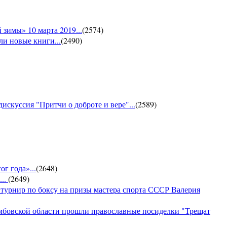
зимы» 10 марта 2019...
(
2574
)
и новые книги...
(
2490
)
искуссия "Притчи о доброте и вере"...
(
2589
)
г года»...
(
2648
)
...
(
2649
)
 турнир по боксу на призы мастера спорта СССР Валерия
амбовской области прошли православные посиделки "Трещат