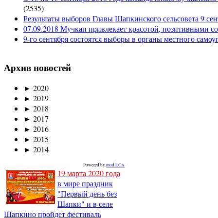
(
2535
)
Результаты выборов Главы Шапкинского сельсовета 9 сен
07.09.2018 Мучкап привлекает красотой, позитивными с
9-го сентября состоятся выборы в органы местного само
Архив новостей
►
2020
►
2019
►
2018
►
2017
►
2016
►
2015
►
2014
Powered by
mod LCA
19 марта 2020 года
в мире праздник
"Первый день без
Шапки" и в селе
Шапкино пройдет фестиваль