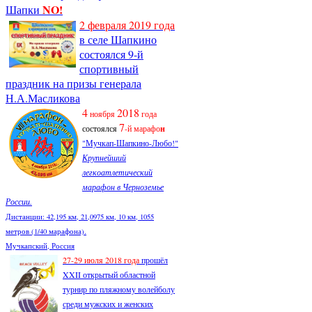
NO!
Шапки
2 февраля 2019 года
в селе Шапкино
состоялся 9-й
спортивный
праздник на призы генерала
Н.А.Масликова
4
2018
ноября
года
7
состоялся
-й марафо
н
"Мучкап-Шапкино-Любо!"
Крупнейший
легкоатлетический
марафон в Черноземье
России.
Дистанции: 42,195 км, 21,0975 км, 10 км, 1055
метров (1/40 марафона).
Мучкапский, Россия
27-29 июля 2018 года
прошёл
XXII открытый областной
турнир по пляжному волейболу
среди мужских и женских