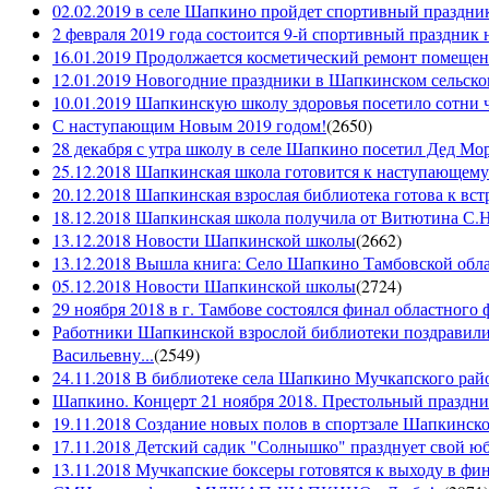
02.02.2019 в селе Шапкино пройдет спортивный праздник
2 февраля 2019 года состоится 9-й спортивный праздник 
16.01.2019 Продолжается косметический ремонт помещен
12.01.2019 Новогодние праздники в Шапкинском сельск
10.01.2019 Шапкинскую школу здоровья посетило сотни ч
С наступающим Новым 2019 годом!
(
2650
)
28 декабря с утра школу в селе Шапкино посетил Дед М
25.12.2018 Шапкинская школа готовится к наступающему
20.12.2018 Шапкинская взрослая библиотека готова к вст
18.12.2018 Шапкинская школа получила от Витютина С.Н.
13.12.2018 Новости Шапкинской школы
(
2662
)
13.12.2018 Вышла книга: Село Шапкино Тамбовской облас
05.12.2018 Новости Шапкинской школы
(
2724
)
29 ноября 2018 в г. Тамбове состоялся финал областного 
Работники Шапкинской взрослой библиотеки поздравили
Васильевну...
(
2549
)
24.11.2018 В библиотеке села Шапкино Мучкапского райо
Шапкино. Концерт 21 ноября 2018. Престольный праздн
19.11.2018 Создание новых полов в спортзале Шапкинско
17.11.2018 Детский садик "Солнышко" празднует свой ю
13.11.2018 Мучкапские боксеры готовятся к выходу в фин