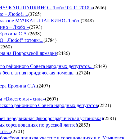
он МУЧКАП-ШАПКИНО - Любо! 04.11.2018.»
(
2646
)
о – Любо!»...
(
3765
)
VII марафоне МУЧКАП-ШАПКИНО-Любо!
(
2848
)
кино – Любо!»
(
2793
)
 Ерохина С.А.
(
2638
)
- Любо!" готовы...
(
2784
)
(
2560
)
она на Покровской ярмарке
(
2486
)
го районного Совета народных депутатов...
(
2449
)
 бесплатная юридическая помощь...
(
2724
)
ера Ерохина С.А.
(
2497
)
 «Вместе мы - сила»
(
2607
)
пского районного Совета народных депутатов
(
2521
)
т передвижная флюорографическая установка)
(
2581
)
тых соревнованиях по русской лапте!
(
2853
)
ть...
(
2701
)
боксёров приняла участие в соревнованиях в г. Ульяновск.