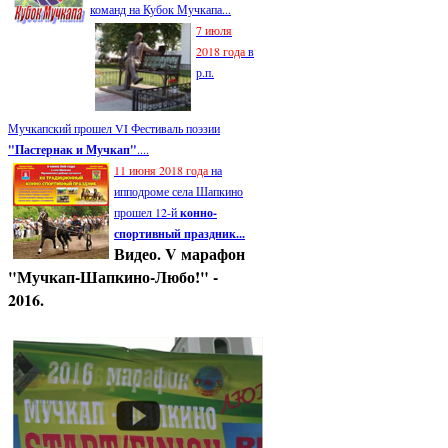
команд на Кубок Мучкапа...
7 июля
2018 года
в
р.п.
Мучкапский прошел VI Фестиваль поэзии
"Пастернак и Мучкап"
....
11 июня 2018 года
на
ипподроме села Шапкино
прошел 12-й
конно-
спортивный праздник...
Видео. V марафон
"Мучкап-Шапкино-Любо!" -
2016.