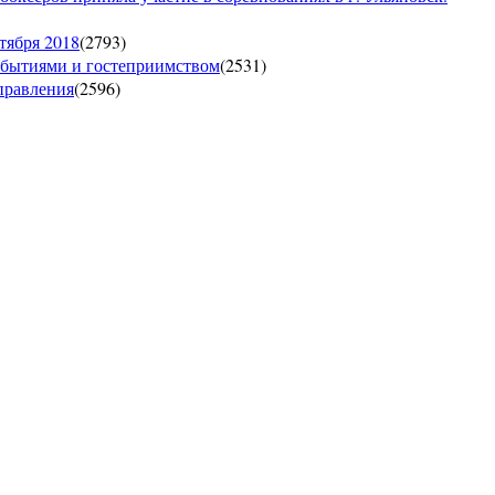
тября 2018
(
2793
)
обытиями и гостеприимством
(
2531
)
управления
(
2596
)