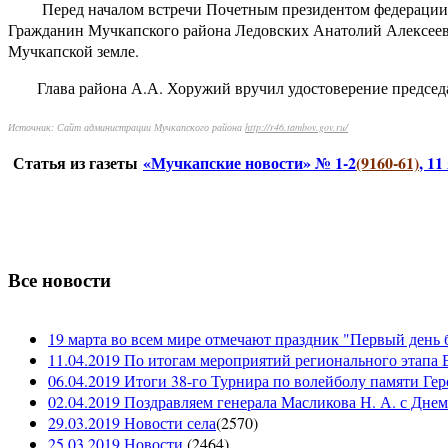
Перед началом встречи Почетным президентом федерации хо
Гражданин Мучкапского района Ледовских Анатолий Алексеев
Мучкапской земле.
Глава района А.А. Хоружий вручил удостоверение председат
Источник: Сайт администрации Мучкапского района
http://r46.tambov.gov.ru/
Статья из газеты
«Мучкапские новости» № 1-2
(9160-61)
, 11
Все новости
19 марта во всем мире отмечают праздник "Первый день 
11.04.2019 По итогам мероприятий регионального этапа В
06.04.2019 Итоги 38-го Турнира по волейболу памяти Ге
02.04.2019 Поздравляем генерала Масликова Н. А. с Дне
29.03.2019 Новости села
(
2570
)
25.03.2019 Новости
(
2464
)