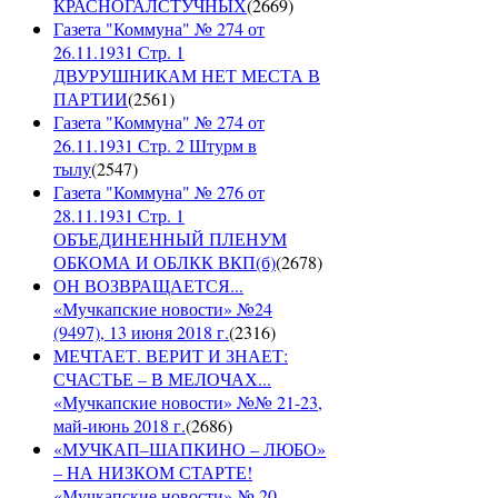
КРАСНОГАЛСТУЧНЫХ
(
2669
)
Газета "Коммуна" № 274 от
26.11.1931 Стр. 1
ДВУРУШНИКАМ НЕТ МЕСТА В
ПАРТИИ
(
2561
)
Газета "Коммуна" № 274 от
26.11.1931 Стр. 2 Штурм в
тылу
(
2547
)
Газета "Коммуна" № 276 от
28.11.1931 Стр. 1
ОБЪЕДИНЕННЫЙ ПЛЕНУМ
ОБКОМА И ОБЛКК ВКП(б)
(
2678
)
ОН ВОЗВРАЩАЕТСЯ...
«Мучкапские новости» №24
(9497), 13 июня 2018 г.
(
2316
)
МЕЧТАЕТ. ВЕРИТ И ЗНАЕТ:
СЧАСТЬЕ – В МЕЛОЧАХ...
«Мучкапские новости» №№ 21-23,
май-июнь 2018 г.
(
2686
)
«МУЧКАП–ШАПКИНО – ЛЮБО»
– НА НИЗКОМ СТАРТЕ!
«Мучкапские новости» № 20