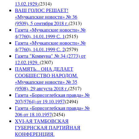
13.02.1929.
(
2314
)
ВАШ ГОЛОС РЕШАЕТ!
«Мучкапские новости» № 36
(9509), 5 сентября 2018 г.
(
2313
)
Газета «Мучкапские новости» №
4(7760), 14.01.1999 С. 1
(
2515
)
Газета «Мучкапские новости» №
4(7760), 14.01.1999 С. 2
(
2579
)
Газета "Коммуна" № 34 (2773) от
12.02.1929.
(
2307
)
ПАМЯТЬ... ОНА ДЕЛАЕТ
СООБЩЕСТВО НАРОДОМ.
«Мучкапские новости» № 35
(9508), 29 августа 2018 г.
(
2517
)
Газета «Борисоглебская правда» №
207(5764) от 19.10.1957
(
2494
)
Газета «Борисоглебская правда» №
206 от 18.10.1957
(
2454
)
XVI-АЯ ТАМБОВСКАЯ
ГУБЕРНСКАЯ ПАРТИЙНАЯ
КОНФЕРЕНЦИЯ.