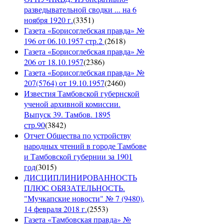
разведывательной сводки ... на 6
ноября 1920 г.
(
3351
)
Газета «Борисоглебская правда» №
196 от 06.10.1957 стр.2
(
2618
)
Газета «Борисоглебская правда» №
206 от 18.10.1957
(
2386
)
Газета «Борисоглебская правда» №
207(5764) от 19.10.1957
(
2460
)
Известия Тамбовской губернской
ученой архивной комиссии.
Выпуск 39. Тамбов. 1895
стр.90
(
3842
)
Отчет Общества по устройству
народных чтений в городе Тамбове
и Тамбовской губернии за 1901
год
(
3015
)
ДИСЦИПЛИНИРОВАННОСТЬ
ПЛЮС ОБЯЗАТЕЛЬНОСТЬ.
"Мучкапские новости" № 7 (9480),
14 февраля 2018 г.
(
2553
)
Газета «Тамбовская правда» №