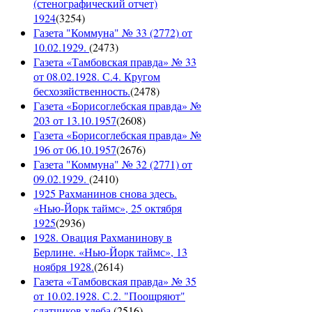
(стенографический отчет)
1924
(
3254
)
Газета "Коммуна" № 33 (2772) от
10.02.1929.
(
2473
)
Газета «Тамбовская правда» № 33
от 08.02.1928. С.4. Кругом
бесхозяйственность.
(
2478
)
Газета «Борисоглебская правда» №
203 от 13.10.1957
(
2608
)
Газета «Борисоглебская правда» №
196 от 06.10.1957
(
2676
)
Газета "Коммуна" № 32 (2771) от
09.02.1929.
(
2410
)
1925 Рахманинов снова здесь.
«Нью-Йорк таймс», 25 октября
1925
(
2936
)
1928. Овация Рахманинову в
Берлине. «Нью-Йорк таймс», 13
ноября 1928.
(
2614
)
Газета «Тамбовская правда» № 35
от 10.02.1928. С.2. "Поощряют"
сдатчиков хлеба.
(
2516
)