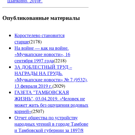
Шапкино. 2010г.
Опубликованные материалы
Коростелево становится
старше
(
2178
)
На войне — как на войне.
«Мучкапские новости», 16
сентября 1997 года
(
2218
)
ЗА ДОБЛЕСТНЫЙ ТРУД –
НАГРАДЫ НА ГРУДЬ.
«Мучкапские новости» № 7 (9532),
13 февраля 2019 г.
(
2029
)
ГАЗЕТА "ТАМБОВСКАЯ
ЖИЗНЬ", 03.04.2019. «Человек не
может жить без ощущения родовых
корней»
(
2507
)
Отчет общества по устройству
народных чтений в городе Тамбове
и Тамбовской губернии за 1897/8