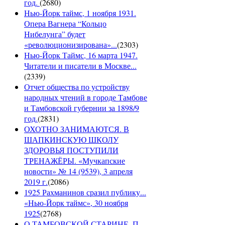
год.
(
2680
)
Нью-Йорк таймс, 1 ноября 1931.
Опера Вагнера “Кольцо
Нибелунга” будет
«революционизирована»...
(
2303
)
Нью-Йорк Таймс, 16 марта 1947.
Читатели и писатели в Москве...
(
2339
)
Отчет общества по устройству
народных чтений в городе Тамбове
и Тамбовской губернии за 1898/9
год.
(
2831
)
ОХОТНО ЗАНИМАЮТСЯ. В
ШАПКИНСКУЮ ШКОЛУ
ЗДОРОВЬЯ ПОСТУПИЛИ
ТРЕНАЖЁРЫ. «Мучкапские
новости» № 14 (9539), 3 апреля
2019 г.
(
2086
)
1925 Рахманинов сразил публику...
«Нью-Йорк таймс», 30 ноября
1925
(
2768
)
О ТАМБОВСКОЙ СТАРИНЕ. П.