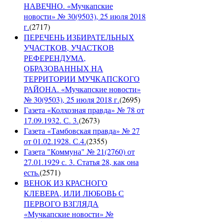
НАВЕЧНО. «Мучкапские
новости» № 30(9503), 25 июля 2018
г.
(
2717
)
ПЕРЕЧЕНЬ ИЗБИРАТЕЛЬНЫХ
УЧАСТКОВ, УЧАСТКОВ
РЕФЕРЕНДУМА,
ОБРАЗОВАННЫХ НА
ТЕРРИТОРИИ МУЧКАПСКОГО
РАЙОНА. «Мучкапские новости»
№ 30(9503), 25 июля 2018 г.
(
2695
)
Газета «Колхозная правда» № 78 от
17.09.1932. С. 3.
(
2673
)
Газета «Тамбовская правда» № 27
от 01.02.1928. С.4.
(
2355
)
Газета "Коммуна" № 21(2760) от
27.01.1929 с. 3. Статья 28, как она
есть.
(
2571
)
ВЕНОК ИЗ КРАСНОГО
КЛЕВЕРА, ИЛИ ЛЮБОВЬ С
ПЕРВОГО ВЗГЛЯДА
«Мучкапские новости» №