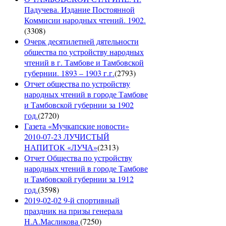
Падучева. Издание Постоянной
Коммисии народных чтений. 1902.
(
3308
)
Очерк десятилетней дятельности
общества по устройству народных
чтений в г. Тамбове и Тамбовской
губернии. 1893 – 1903 г.г.
(
2793
)
Отчет общества по устройству
народных чтений в городе Тамбове
и Тамбовской губернии за 1902
год.
(
2720
)
Газета «Мучкапские новости»
2010-07-23 ЛУЧИСТЫЙ
НАПИТОК «ЛУЧА»
(
2313
)
Отчет Общества по устройству
народных чтений в городе Тамбове
и Тамбовской губернии за 1912
год.
(
3598
)
2019-02-02 9-й спортивный
праздник на призы генерала
Н.А.Масликова
(
7250
)