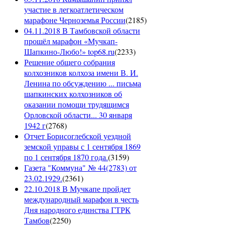
участие в легкоатлетическом
марафоне Черноземья России
(
2185
)
04.11.2018 В Тамбовской области
прошёл марафон «Мучкап-
Шапкино-Любо!» top68.ru
(
2233
)
Решение общего собрания
колхозников колхоза имени В. И.
Ленина по обсуждению ... письма
шапкинских колхозников об
оказании помощи трудящимся
Орловской области... 30 января
1942 г
(
2768
)
Отчет Борисоглебской уездной
земской управы с 1 сентября 1869
по 1 сентября 1870 года.
(
3159
)
Газета "Коммуна" № 44(2783) от
23.02.1929.
(
2361
)
22.10.2018 В Мучкапе пройдет
международный марафон в честь
Дня народного единства ГТРК
Тамбов
(
2250
)