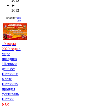
2013
►
2012
Powered by
mod
LCA
19 марта
2020 года
в
мире
праздник
"Первый
день без
Шапки" и
в селе
Шапкино
пройдет
фестиваль
Шапки
NO!