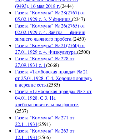
(9493), 16 мая 2018 г.
(
2444
)
Газета "Коммуна" № 28(2767) от
05.02.1929 с. 3. У финиша.
(
2347
)
Газета "Коммуна" № 26(2765) от
02.02.1929 с. 4. Завтра — финиш
зимнего лыжного пробега.
(
2450
)
Газета "Коммуна" № 21(2760) от
27.01.1929 с. 4. Физкультура.
(
2500
)
Газета "Коммуна" № 228 от
27.09.1931 с. 1
(
2668
)
Газета «Тамбовская правда» № 21
от 25.01.1928. С.4. Хорошая лошадь
в деревне есть.
(
2585
)
Газета «Тамбовская правда» № 3 от
04.01.1928. С.3. На
хлебозагоовительном фронте.
(
2537
)
Газета "Коммуна" № 271 от
22.11.1931
(
2591
)
Газета "Коммуна" № 263 от
12.11.1931
(
2566
)