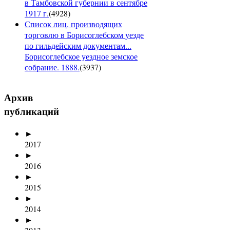
в Тамбовской губернии в сентябре
1917 г.
(
4928
)
Список лиц, производящих
торговлю в Борисоглебском уезде
по гильдейским документам...
Борисоглебское уездное земское
собрание. 1888.
(
3937
)
Архив
публикаций
►
2017
►
2016
►
2015
►
2014
►