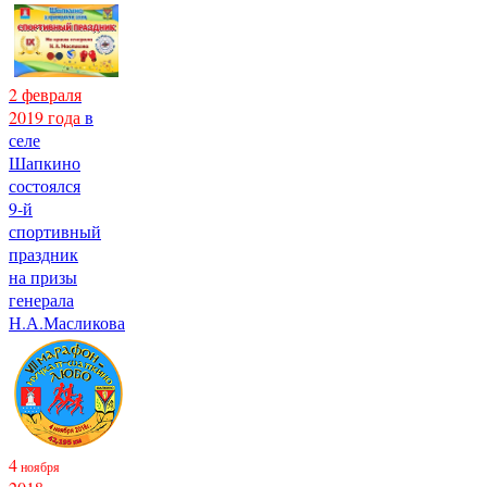
2 февраля
2019 года
в
селе
Шапкино
состоялся
9-й
спортивный
праздник
на призы
генерала
Н.А.Масликова
4
ноября