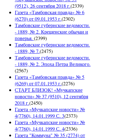
(9512), 26 сентября 2018 г.
(
2339
)
Газета «Тамбовская правда» № 6
(6270) от 09.01.1953 г.
(
2302
)
Тамбовские губернские ведомости.
- 1889, № 2. Крещенские обычаи и
поверья.
(
2399
)
Тамбовские губернские ведомости.
- 1889, № 7.
(
2475
)
Тамбовские губернские ведомости.
- 1889, № 2. Эпоха Петра Великого.
(
2567
)
Газета «Тамбовская правда» № 5
(6269) от 07.01.1953 г.
(
2276
)
СТАРТ БЛИЗОК! «Мучкапские
новости» № 37 (9510), 12 сентября
2018 г.
(
2450
)
Газета «Мучкапские новости» №
4(7760), 14.01.1999 С. 3
(
2373
)
Газета «Мучкапские новости» №
4(7760), 14.01.1999 С. 4
(
2336
)
Газета "Коммуна" № 35 (2774) от