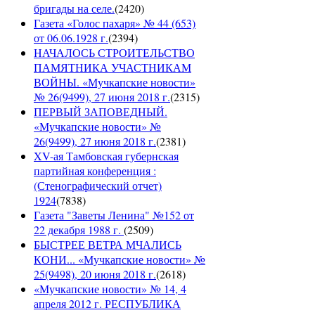
бригады на селе.
(
2420
)
Газета «Голос пахаря» № 44 (653)
от 06.06.1928 г.
(
2394
)
НАЧАЛОСЬ СТРОИТЕЛЬСТВО
ПАМЯТНИКА УЧАСТНИКАМ
ВОЙНЫ. «Мучкапские новости»
№ 26(9499), 27 июня 2018 г.
(
2315
)
ПЕРВЫЙ ЗАПОВЕДНЫЙ.
«Мучкапские новости» №
26(9499), 27 июня 2018 г.
(
2381
)
XV-ая Тамбовская губернская
партийная конференция :
(Стенографический отчет)
1924
(
7838
)
Газета "Заветы Ленина" №152 от
22 декабря 1988 г.
(
2509
)
БЫСТРЕЕ ВЕТРА МЧАЛИСЬ
КОНИ... «Мучкапские новости» №
25(9498), 20 июня 2018 г.
(
2618
)
«Мучкапские новости» № 14, 4
апреля 2012 г. РЕСПУБЛИКА