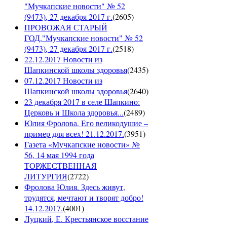
"Мучкапские новости" № 52
(9473), 27 декабря 2017 г.
(
2605
)
ПРОВОЖАЯ СТАРЫЙ
ГОД."Мучкапские новости" № 52
(9473), 27 декабря 2017 г.
(
2518
)
22.12.2017 Новости из
Шапкинской школы здоровья
(
2435
)
07.12.2017 Новости из
Шапкинской школы здоровья
(
2640
)
23 декабря 2017 в селе Шапкино:
Церковь и Школа здоровья...
(
2489
)
Юлия Фролова. Его великодушие –
пример для всех! 21.12.2017.
(
3951
)
Газета «Мучкапские новости» №
56, 14 мая 1994 года
ТОРЖЕСТВЕННАЯ
ЛИТУРГИЯ
(
2722
)
Фролова Юлия. Здесь живут,
трудятся, мечтают и творят добро!
14.12.2017.
(
4001
)
Луцкий, Е. Крестьянское восстание