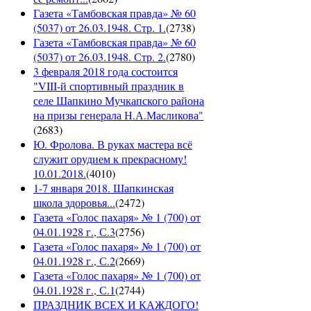
Газета «Тамбовская правда» № 60
(5037) от 26.03.1948. Стр. 1.
(
2738
)
Газета «Тамбовская правда» № 60
(5037) от 26.03.1948. Стр. 2.
(
2780
)
3 февраля 2018 года состоится
"VIII-й спортивный праздник в
селе Шапкино Мучкапского района
на призы генерала Н.А.Масликова"
(
2683
)
Ю. Фролова. В руках мастера всё
служит орудием к прекрасному!
10.01.2018.
(
4010
)
1-7 января 2018. Шапкинская
школа здоровья...
(
2472
)
Газета «Голос пахаря» № 1 (700) от
04.01.1928 г., С.3
(
2756
)
Газета «Голос пахаря» № 1 (700) от
04.01.1928 г., С.2
(
2669
)
Газета «Голос пахаря» № 1 (700) от
04.01.1928 г., С.1
(
2744
)
ПРАЗДНИК ВСЕХ И КАЖДОГО!