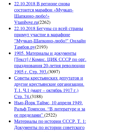
22.10.2018 В регионе снова
состоится марафон «Мучкап-
Шапкино-любо!»
Vtambove.ru
(
2262
)
22.10.2018 Бегуны со всей страны
примут участие в марафоне
"Мучкап-Шапкино-любо!" Онлайн
Тамбов.ру
(
2193
)
1905. Материалы и документы
[Текст] / Комис. ЦИК СССР по орг.
празднования 20-летия революции
1905 г. Стр. 393.
(
3097
)
Советы крестьянских депутатов и
другие крестьянские организации.
Т.1. Ч.1 (март – октябрь 1917 г.)
Стр. 74.
(
3188
)
Нью-Йорк Таймс, 10 апреля 1949.
Ральф Томпсон. “В литературе и за
ее пределами”
(
2522
)
Материалы по истории СССР. Т. 1:
Документы по истории советского