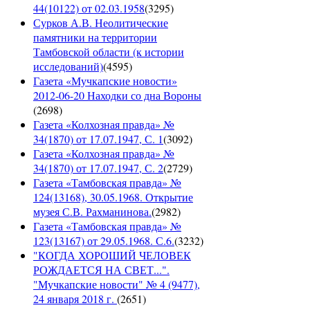
44(10122) от 02.03.1958
(
3295
)
Сурков А.В. Неолитические
памятники на территории
Тамбовской области (к истории
исследований)
(
4595
)
Газета «Мучкапские новости»
2012-06-20 Находки со дна Вороны
(
2698
)
Газета «Колхозная правда» №
34(1870) от 17.07.1947, С. 1
(
3092
)
Газета «Колхозная правда» №
34(1870) от 17.07.1947, С. 2
(
2729
)
Газета «Тамбовская правда» №
124(13168), 30.05.1968. Открытие
музея С.В. Рахманинова.
(
2982
)
Газета «Тамбовская правда» №
123(13167) от 29.05.1968. С.6.
(
3232
)
"КОГДА ХОРОШИЙ ЧЕЛОВЕК
РОЖДАЕТСЯ НА СВЕТ...".
"Мучкапские новости" № 4 (9477),
24 января 2018 г.
(
2651
)