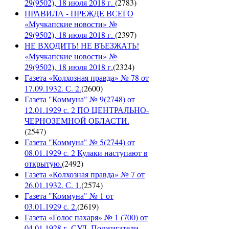
29(9502), 18 июля 2018 г.
(
2783
)
ПРАВИЛА - ПРЕЖДЕ ВСЕГО
«Мучкапские новости» №
29(9502), 18 июля 2018 г.
(
2397
)
НЕ ВХОДИТЬ! НЕ ВЪЕЗЖАТЬ!
«Мучкапские новости» №
29(9502), 18 июля 2018 г.
(
2324
)
Газета «Колхозная правда» № 78 от
17.09.1932. С. 2.
(
2600
)
Газета "Коммуна" № 9(2748) от
12.01.1929 с. 2 ПО ЦЕНТРАЛЬНО-
ЧЕРНОЗЕМНОЙ ОБЛАСТИ.
(
2547
)
Газета "Коммуна" № 5(2744) от
08.01.1929 с. 2 Кулаки наступают в
открытую.
(
2492
)
Газета «Колхозная правда» № 7 от
26.01.1932. С. 1.
(
2574
)
Газета "Коммуна" № 1 от
03.01.1929 с. 2.
(
2619
)
Газета «Голос пахаря» № 1 (700) от
04.01.1928 г. СУД. Поджигатели.