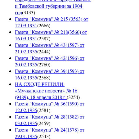
и Тамбовской губернии за 1904
год
(
3133
)
Газета "Коммуна" № 215 (3563) от
12.09.1931
(
2666
)
Газета "Коммуна" № 218(3566) от
16.09.1931
(
2587
)
Газета "Коммуна" № 43(1597) от
21.02.1935
(
2444
)
Газета "Коммуна" № 42(1596) от
20.02.1935
(
2760
)
Газета "Коммуна" № 39(1593) от
16.02.1935
(
2568
)
НА СХОДЕ РЕШИЛИ.
«Мучкапские новости» № 16
(9489), 18 апреля 2018 г.
(
3254
)
Газета "Коммуна" № 36(1590) от
12.02.1935
(
2581
)
Газета "Коммуна" № 28(1582) от
03.02.1935
(
2459
)
Газета "Коммуна" № 24(1578) от
29.01.1935
(
2543
)