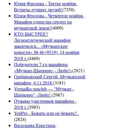
Юлия Фролова - Третье ноября.
Встреча лучших друзей!
(
7258
)
Юлия Фролова - Четвёртое ноября.
Марафон единства сердец на
мучкапской земле!
(
4009
)
КТО БЫСТРЕЕ?
Легкоатлетический марафон
закончился... «Мучкапские
новости» № 46 (9519), 14 ноября
2018 г.
(
4469
)
Победители 7-го марафона
«Мучкап-Шапкино – Любо!»
(
2821
)
Грибановский Сергей. Мучкапский
марафон, 4.11.2018.
(
3181
)
Vernadka runclub — "Мучкап -
Шапкино" -Любо!
(
2987
)
Отзывы участников марафона -
2018 г.
(
2983
)
YetiPro - Бежать или не бежать?..
(
2824
)
Васильева Кристина,