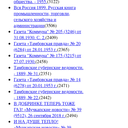
общества. - 1955.
(
3122
)
Вся Россия 1899. Русская книга
промышленности, торговли,
сельского хозяйства и
администрации
(
3506
)
Газета "Коммуна" № 205 (3246) от
31.08.1930. С. 2.
(
2409
)
Газета «Тамбовская правда» № 20
(6284) от 28.01.1953 г.
(
2365
)
Газета "Коммуна" № 175 (3215) от
27.07.1930.
(
2458
)
Тамбовские губернские ведомости.
- 1889, № 31.
(
2351
)
Газета «Тамбовская правда» № 14
(6278) от 20.01.1953 г.
(
2471
)
Тамбовские губернские ведомости.
- 1889, № 22.
(
2442
)
В ДОБРИНКЕ ТЕПЕРЬ ТОЖЕ
ГАЗ! «Мучкапские новости» № 39
(9512), 26 сентября 2018 г.
(
2494
)
И НА ДУШЕ ТЕПЛО!
«Мучкапские новости» № 39