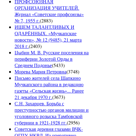
ПРОФСОЮЗНАЯ
ОРГАНИЗАЦИЯ УЧИТЕЛЕЙ.
Журнал «Советские профсоюзы»
№ 7, 1955 г.
(
2883
)
ИЩЕМ ТАЛАНТЛИВЫХ И
ОДАРЁННЫХ. «Мучкапские
новости», № 12 (9485), 21 марта
2018 г.
(
2403
)
Цыбин М. В. Русские поселения на
периферии Золотой Орды в
Среднем Подонье
(
5433
)
Морева Мария Петровна
(
3748
)
Письмо жителей села Шапкино
Мучкапского района в редакцию
газеты «Сельская жизнь»... Ранее
21 декабря 1970 г.
(
3673
)
С.Н. Захарцев. Борьба с
преступностью органов милиции и
уголовного розыска Тамбовской
губернии в 1921-1928 гг.
(
2956
)
Советская деревня глазами ВЧК-
ОГПУ-НКВД. Из оперативно-