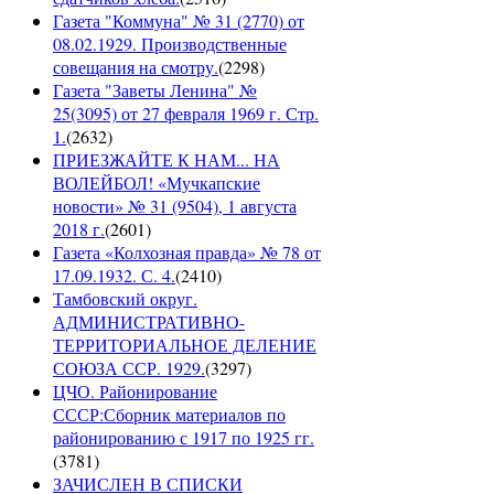
Газета "Коммуна" № 31 (2770) от
08.02.1929. Производственные
совещания на смотру.
(
2298
)
Газета "Заветы Ленина" №
25(3095) от 27 февраля 1969 г. Стр.
1.
(
2632
)
ПРИЕЗЖАЙТЕ К НАМ... НА
ВОЛЕЙБОЛ! «Мучкапские
новости» № 31 (9504), 1 августа
2018 г.
(
2601
)
Газета «Колхозная правда» № 78 от
17.09.1932. С. 4.
(
2410
)
Тамбовский округ.
АДМИНИСТРАТИВНО-
ТЕРРИТОРИАЛЬНОЕ ДЕЛЕНИЕ
СОЮЗА ССР. 1929.
(
3297
)
ЦЧО. Районирование
СССР:Сборник материалов по
районированию с 1917 по 1925 гг.
(
3781
)
ЗАЧИСЛЕН В СПИСКИ