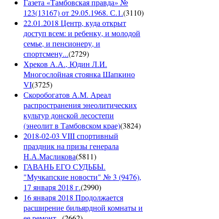
Газета «Тамбовская правда» №
123(13167) от 29.05.1968. С.1.
(
3110
)
22.01.2018 Центр, куда открыт
доступ всем: и ребенку, и молодой
семье, и пенсионеру, и
спортсмену...
(
2729
)
Хреков А.А., Юдин Л.И.
Многослойная стоянка Шапкино
VI
(
3725
)
Скоробогатов А.М. Ареал
распространения энеолитических
культур донской лесостепи
(энеолит в Тамбовском крае)
(
3824
)
2018-02-03 VIII спортивный
праздник на призы генерала
Н.А.Масликова
(
5811
)
ГАВАНЬ ЕГО СУДЬБЫ.
"Мучкапские новости" № 3 (9476),
17 января 2018 г.
(
2990
)
16 января 2018 Продолжается
расширение бильярдной комнаты и
ее ремонт...
(
2662
)