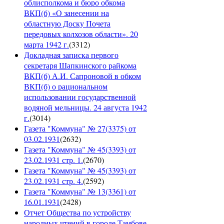
облисполкома и бюро обкома
ВКП(б) «О занесении на
областную Доску Почета
передовых колхозов области». 20
марта 1942 г.
(
3312
)
Докладная записка первого
секретаря Шапкинского райкома
ВКП(б) А.И. Сапроновой в обком
ВКП(б) о рациональном
использовании государственной
водяной мельницы. 24 августа 1942
г.
(
3014
)
Газета "Коммуна" № 27(3375) от
03.02.1931
(
2632
)
Газета "Коммуна" № 45(3393) от
23.02.1931 стр. 1.
(
2670
)
Газета "Коммуна" № 45(3393) от
23.02.1931 стр. 4.
(
2592
)
Газета "Коммуна" № 13(3361) от
16.01.1931
(
2428
)
Отчет Общества по устройству
народных чтений в городе Тамбове