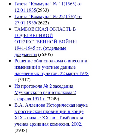
Газета "Коммуна" № 11(1565) от
12.01.1935
(
2933
)
Газета "Коммуна" № 22(1576) от
27.01.1935
(
2622
)
ТАМБОВСКАЯ ОБЛАСТЬ В
ГОДЫ ВЕЛИКОЙ
ОТЕЧЕСТВЕННОЙ ВОЙНЫ
1941-1945 гг. (отдельные
документы)
(
6305
)
Решение облисполкома о внесении
изменений в учетные данные
населенных пунктов. 22 марта 1978
г.
(
3917
)
Из протокола № 2 заседания
Мучкапского райисполкома 2
февраля 1971 г.
(
3249
)
В.А. Алленова Историческая наука
в российской провинции в конце
XIX - начале XX вв.: Тамбовская
ученая архивная комиссия. 2002.
(
2938
)