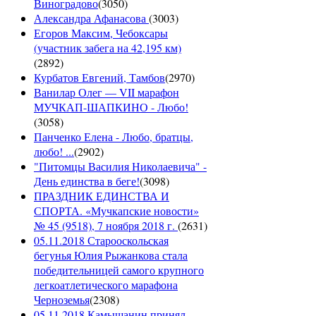
Виноградово
(
3050
)
Александра Афанасова
(
3003
)
Егоров Максим, Чебоксары
(участник забега на 42,195 км)
(
2892
)
Курбатов Евгений, Тамбов
(
2970
)
Ванилар Олег — VII марафон
МУЧКАП-ШАПКИНО - Любо!
(
3058
)
Панченко Елена - Любо, братцы,
любо! ...
(
2902
)
"Питомцы Василия Николаевича" -
День единства в беге!
(
3098
)
ПРАЗДНИК ЕДИНСТВА И
СПОРТА. «Мучкапские новости»
№ 45 (9518), 7 ноября 2018 г.
(
2631
)
05.11.2018 Старооскольская
бегунья Юлия Рыжанкова стала
победительницей самого крупного
легкоатлетического марафона
Черноземья
(
2308
)
05.11.2018 Камышанин принял