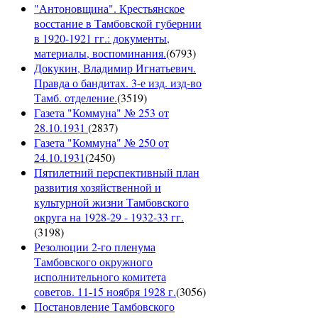
"Антоновщина". Крестьянское
восстание в Тамбовской губернии
в 1920-1921 гг.: документы,
материалы, воспоминания.
(
6793
)
Докукин, Владимир Игнатьевич.
Правда о бандитах. 3-е изд. изд-во
Тамб. отделение.
(
3519
)
Газета "Коммуна" № 253 от
28.10.1931
(
2837
)
Газета "Коммуна" № 250 от
24.10.1931
(
2450
)
Пятилетний перспективный план
развития хозяйственной и
культурной жизни Тамбовского
округа на 1928-29 - 1932-33 гг.
(
3198
)
Резолюции 2-го пленума
Тамбовского окружного
исполнительного комитета
советов. 11-15 ноября 1928 г.
(
3056
)
Постановление Тамбовского