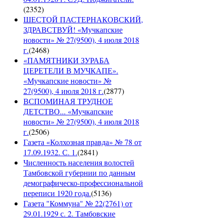
(
2352
)
ШЕСТОЙ ПАСТЕРНАКОВСКИЙ,
ЗДРАВСТВУЙ! «Мучкапские
новости» № 27(9500), 4 июля 2018
г.
(
2468
)
«ПАМЯТНИКИ ЗУРАБА
ЦЕРЕТЕЛИ В МУЧКАПЕ».
«Мучкапские новости» №
27(9500), 4 июля 2018 г.
(
2877
)
ВСПОМИНАЯ ТРУДНОЕ
ДЕТСТВО... «Мучкапские
новости» № 27(9500), 4 июля 2018
г.
(
2506
)
Газета «Колхозная правда» № 78 от
17.09.1932. С. 1.
(
2841
)
Численность населения волостей
Тамбовской губернии по данным
демографическо-профессиональной
переписи 1920 года.
(
5136
)
Газета "Коммуна" № 22(2761) от
29.01.1929 с. 2. Тамбовские