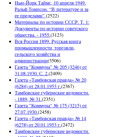
Нью-Йорк Таймс, 10 апреля 1949.
Ральф Томпсон. “В литературе и за
ее пределами”
(
2522
)
Материалы по истории СССР. Т. 1:
Документы по истории советского
общества. - 1955.
(
3123
)
Вся Россия 1899. Русская книга
промышленности, торговли,
сельского хозяйства и
администрации
(
3506
)
Газета "Коммуна" № 205 (3246) от
31.08.1930. С. 2.
(
2409
)
Газета «Тамбовская правда» № 20
(6284) от 28.01.1953 г.
(
2367
)
Тамбовские губернские ведомости.
- 1889, № 31.
(
2351
)
Газета "Коммуна" № 175 (3215) от
27.07.1930.
(
2458
)
Газета «Тамбовская правда» № 14
(6278) от 20.01.1953 г.
(
2472
)
Тамбовские губернские ведомости.