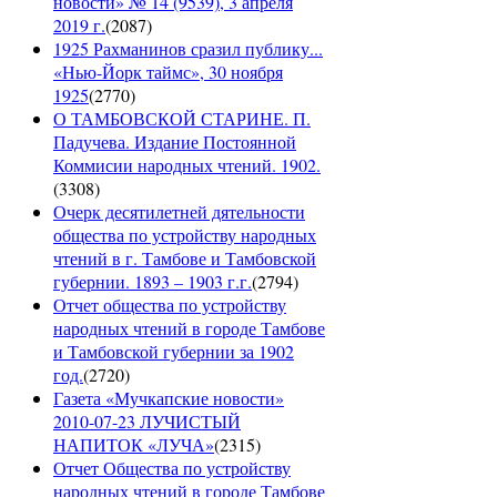
новости» № 14 (9539), 3 апреля
2019 г.
(
2087
)
1925 Рахманинов сразил публику...
«Нью-Йорк таймс», 30 ноября
1925
(
2770
)
О ТАМБОВСКОЙ СТАРИНЕ. П.
Падучева. Издание Постоянной
Коммисии народных чтений. 1902.
(
3308
)
Очерк десятилетней дятельности
общества по устройству народных
чтений в г. Тамбове и Тамбовской
губернии. 1893 – 1903 г.г.
(
2794
)
Отчет общества по устройству
народных чтений в городе Тамбове
и Тамбовской губернии за 1902
год.
(
2720
)
Газета «Мучкапские новости»
2010-07-23 ЛУЧИСТЫЙ
НАПИТОК «ЛУЧА»
(
2315
)
Отчет Общества по устройству
народных чтений в городе Тамбове