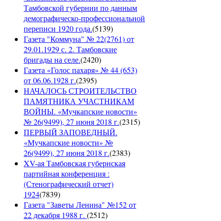
Тамбовской губернии по данным
демографическо-профессиональной
переписи 1920 года.
(
5139
)
Газета "Коммуна" № 22(2761) от
29.01.1929 с. 2. Тамбовские
бригады на селе.
(
2420
)
Газета «Голос пахаря» № 44 (653)
от 06.06.1928 г.
(
2395
)
НАЧАЛОСЬ СТРОИТЕЛЬСТВО
ПАМЯТНИКА УЧАСТНИКАМ
ВОЙНЫ. «Мучкапские новости»
№ 26(9499), 27 июня 2018 г.
(
2315
)
ПЕРВЫЙ ЗАПОВЕДНЫЙ.
«Мучкапские новости» №
26(9499), 27 июня 2018 г.
(
2383
)
XV-ая Тамбовская губернская
партийная конференция :
(Стенографический отчет)
1924
(
7839
)
Газета "Заветы Ленина" №152 от
22 декабря 1988 г.
(
2512
)