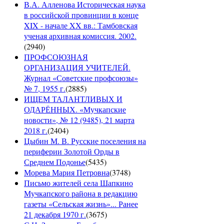
В.А. Алленова Историческая наука
в российской провинции в конце
XIX - начале XX вв.: Тамбовская
ученая архивная комиссия. 2002.
(
2940
)
ПРОФСОЮЗНАЯ
ОРГАНИЗАЦИЯ УЧИТЕЛЕЙ.
Журнал «Советские профсоюзы»
№ 7, 1955 г.
(
2885
)
ИЩЕМ ТАЛАНТЛИВЫХ И
ОДАРЁННЫХ. «Мучкапские
новости», № 12 (9485), 21 марта
2018 г.
(
2404
)
Цыбин М. В. Русские поселения на
периферии Золотой Орды в
Среднем Подонье
(
5435
)
Морева Мария Петровна
(
3748
)
Письмо жителей села Шапкино
Мучкапского района в редакцию
газеты «Сельская жизнь»... Ранее
21 декабря 1970 г.
(
3675
)