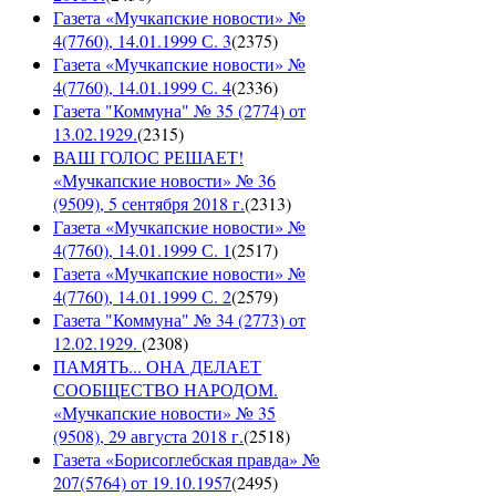
Газета «Мучкапские новости» №
4(7760), 14.01.1999 С. 3
(
2375
)
Газета «Мучкапские новости» №
4(7760), 14.01.1999 С. 4
(
2336
)
Газета "Коммуна" № 35 (2774) от
13.02.1929.
(
2315
)
ВАШ ГОЛОС РЕШАЕТ!
«Мучкапские новости» № 36
(9509), 5 сентября 2018 г.
(
2313
)
Газета «Мучкапские новости» №
4(7760), 14.01.1999 С. 1
(
2517
)
Газета «Мучкапские новости» №
4(7760), 14.01.1999 С. 2
(
2579
)
Газета "Коммуна" № 34 (2773) от
12.02.1929.
(
2308
)
ПАМЯТЬ... ОНА ДЕЛАЕТ
СООБЩЕСТВО НАРОДОМ.
«Мучкапские новости» № 35
(9508), 29 августа 2018 г.
(
2518
)
Газета «Борисоглебская правда» №
207(5764) от 19.10.1957
(
2495
)