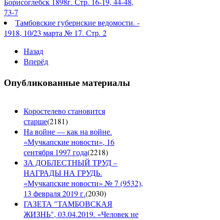
Борисоглебск 1898г. Стр. 16-19, 44-48,
73-7
Тамбовские губернские ведомости. -
1918, 10/23 марта № 17. Стр. 2
Назад
Вперёд
Опубликованные материалы
Коростелево становится
старше
(
2181
)
На войне — как на войне.
«Мучкапские новости», 16
сентября 1997 года
(
2218
)
ЗА ДОБЛЕСТНЫЙ ТРУД –
НАГРАДЫ НА ГРУДЬ.
«Мучкапские новости» № 7 (9532),
13 февраля 2019 г.
(
2030
)
ГАЗЕТА "ТАМБОВСКАЯ
ЖИЗНЬ", 03.04.2019. «Человек не