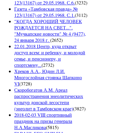
123(13167) от 29.05.1968. С.6.
(
3232
)
Газета «Тамбовская правда» №
123(13167) от 29.05.1968. С.1.
(
3112
)
"КОГДА ХОРОШИЙ ЧЕЛОВЕК
РОЖДАЕТСЯ НА СВЕТ...".
"Мучкапские новости" № 4 (9477),
24 января 2018 г.
(
2652
)
22.01.2018 Центр, куда открыт
доступ всем: и ребенку, и молодой
семье, и пенсионеру, и
спортсмену...
(
2732
)
Хреков А.А., Юдин Л.И.
Многослойная стоянка Шапкино
VI
(
3728
)
Скоробогатов А.М. Ареал
распространения энеолитических
культур донской лесостепи
(энеолит в Тамбовском крае)
(
3827
)
2018-02-03 VIII спортивный
праздник на призы генерала
Н.А.Масликова
(
5815
)