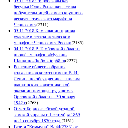
05.11.2018 Старооскольская
бегунья Юлия Рыжанкова стала
победительницей самого крупного
легкоатлетического марафона
Черноземья
(
2311
)
05.11.2018 Камышанин принял
участие в легкоатлетическом
марафоне Черноземья России
(
2185
)
04.11.2018 В Тамбовской области
прошёл марафон «Мучкап-
Шапкино-Любо!» top68.ru
(
2237
)
Решение общего собрания
колхозников колхоза имени В. И.
Ленина по обсуждению ... письма
шапкинских колхозников об
оказании помощи трудящимся
Орловской области... 30 января
1942 г
(
2768
)
Отчет Борисоглебской уездной
земской управы с 1 сентября 1869
по 1 сентября 1870 года.
(
3161
)
Газета "Коммуна" № 44(2783) от