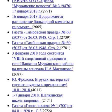
ГАВАНЬ ЕГО СУДЬБЫ.
"Мучкапские новости" № 3 (9476),
17 января 2018 г.
(
2991
)
16 января 2018 Продолжается
расширение бильярдной комнаты и
ее ремонт...
(
2665
)
Газета «Тамбовская правда» № 60
(5037) от 26.03.1948. Стр. 1.
(
2739
)
Газета «Тамбовская правда» № 60
(5037) от 26.03.1948. Стр. 2.
(
2781
)
3 февраля 2018 года состоится
"VIII-й спортивный праздник в
селе Шапкино Мучкапского района
на призы генерала Н.А.Масликова"
(
2687
)
Ю. Фролова. В руках мастера всё
служит орудием к прекрасному!
10.01.2018.
(
4011
)
1-7 января 2018. Шапкинская
школа здоровья...
(
2474
)
Газета «Голос пахаря» № 1 (700) от
04.01.1928 г., С.3
(
2756
)