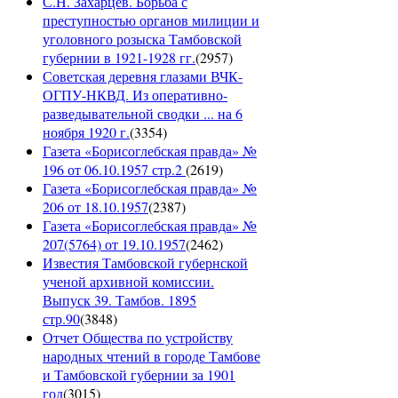
С.Н. Захарцев. Борьба с
преступностью органов милиции и
уголовного розыска Тамбовской
губернии в 1921-1928 гг.
(
2957
)
Советская деревня глазами ВЧК-
ОГПУ-НКВД. Из оперативно-
разведывательной сводки ... на 6
ноября 1920 г.
(
3354
)
Газета «Борисоглебская правда» №
196 от 06.10.1957 стр.2
(
2619
)
Газета «Борисоглебская правда» №
206 от 18.10.1957
(
2387
)
Газета «Борисоглебская правда» №
207(5764) от 19.10.1957
(
2462
)
Известия Тамбовской губернской
ученой архивной комиссии.
Выпуск 39. Тамбов. 1895
стр.90
(
3848
)
Отчет Общества по устройству
народных чтений в городе Тамбове
и Тамбовской губернии за 1901
год
(
3015
)