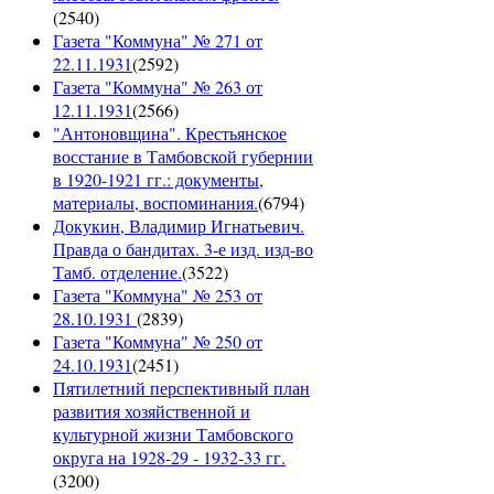
(
2540
)
Газета "Коммуна" № 271 от
22.11.1931
(
2592
)
Газета "Коммуна" № 263 от
12.11.1931
(
2566
)
"Антоновщина". Крестьянское
восстание в Тамбовской губернии
в 1920-1921 гг.: документы,
материалы, воспоминания.
(
6794
)
Докукин, Владимир Игнатьевич.
Правда о бандитах. 3-е изд. изд-во
Тамб. отделение.
(
3522
)
Газета "Коммуна" № 253 от
28.10.1931
(
2839
)
Газета "Коммуна" № 250 от
24.10.1931
(
2451
)
Пятилетний перспективный план
развития хозяйственной и
культурной жизни Тамбовского
округа на 1928-29 - 1932-33 гг.
(
3200
)