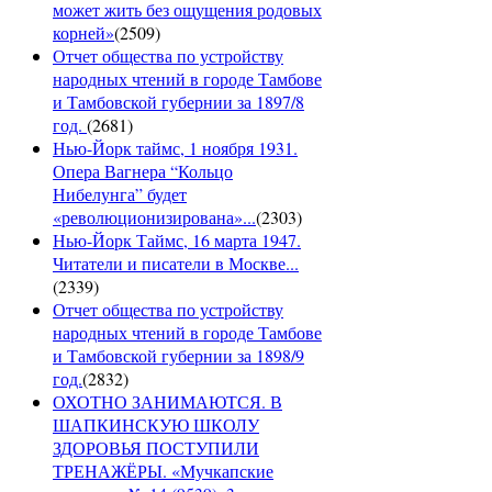
может жить без ощущения родовых
корней»
(
2509
)
Отчет общества по устройству
народных чтений в городе Тамбове
и Тамбовской губернии за 1897/8
год.
(
2681
)
Нью-Йорк таймс, 1 ноября 1931.
Опера Вагнера “Кольцо
Нибелунга” будет
«революционизирована»...
(
2303
)
Нью-Йорк Таймс, 16 марта 1947.
Читатели и писатели в Москве...
(
2339
)
Отчет общества по устройству
народных чтений в городе Тамбове
и Тамбовской губернии за 1898/9
год.
(
2832
)
ОХОТНО ЗАНИМАЮТСЯ. В
ШАПКИНСКУЮ ШКОЛУ
ЗДОРОВЬЯ ПОСТУПИЛИ
ТРЕНАЖЁРЫ. «Мучкапские