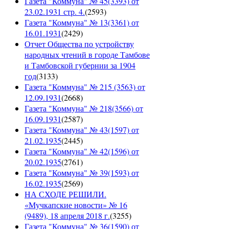
Газета "Коммуна" № 45(3393) от
23.02.1931 стр. 4.
(
2593
)
Газета "Коммуна" № 13(3361) от
16.01.1931
(
2429
)
Отчет Общества по устройству
народных чтений в городе Тамбове
и Тамбовской губернии за 1904
год
(
3133
)
Газета "Коммуна" № 215 (3563) от
12.09.1931
(
2668
)
Газета "Коммуна" № 218(3566) от
16.09.1931
(
2587
)
Газета "Коммуна" № 43(1597) от
21.02.1935
(
2445
)
Газета "Коммуна" № 42(1596) от
20.02.1935
(
2761
)
Газета "Коммуна" № 39(1593) от
16.02.1935
(
2569
)
НА СХОДЕ РЕШИЛИ.
«Мучкапские новости» № 16
(9489), 18 апреля 2018 г.
(
3255
)
Газета "Коммуна" № 36(1590) от