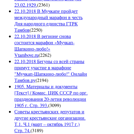
23.02.1929.
(
2361
)
22.10.2018 В Мучкапе пройдет
международный марафон в честь
Дня народного единства ГТРК
Тамбов
(
2250
)
22.10.2018 В регионе снова
состоится марафон «Мучкап-
Шапкино-любо!»
Vtambove.ru
(
2262
)
22.10.2018 Бегуны со всей страны
примут участие в марафоне
"Мучкап-Шапкино-любо!" Онлайн
Тамбов.ру
(
2194
)
1905. Материалы и документы
[Текст] / Комис. ЦИК СССР по орг.
празднования 20-летия революции
1905 г. Стр. 393.
(
3099
)
Советы крестьянских депутатов и
другие крестьянские организации.
Т.1. Ч.1 (март – октябрь 1917 г.)
Стр. 74.
(
3189
)