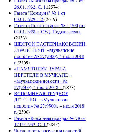
Газета «Колхозная правда» № 7 от
26.01.1932. С. 1.
(
2574
)
Газета "Коммуна" № 1 от
03.01.1929 с. 2.
(
2619
)
Газета «Голос пахаря» № 1 (700) от
04.01.1928 г. СУД. Поджигатели.
(
2353
)
ШЕСТОЙ ПАСТЕРНАКОВСКИЙ,
ЗДРАВСТВУЙ! «Мучкапские
новости» № 27(9500), 4 июля 2018
г.
(
2469
)
«ПАМЯТНИКИ ЗУРАБА
ЦЕРЕТЕЛИ В МУЧКАПЕ».
«Мучкапские новости» №
27(9500), 4 июля 2018 г.
(
2878
)
ВСПОМИНАЯ ТРУДНОЕ
ДЕТСТВО... «Мучкапские
новости» № 27(9500), 4 июля 2018
г.
(
2506
)
Газета «Колхозная правда» № 78 от
17.09.1932. С. 1.
(
2843
)
Численность населения волостей