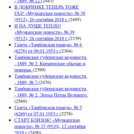
- 1889, № 22.
(
2443
)
В ДОБРИНКЕ ТЕПЕРЬ ТОЖЕ
ГАЗ! «Мучкапские новости» № 39
(9512), 26 сентября 2018 г.
(
2495
)
И НА ДУШЕ ТЕПЛО!
«Мучкапские новости» № 39
(9512), 26 сентября 2018 г.
(
2339
)
Газета «Тамбовская правда» № 6
(6270) от 09.01.1953 г.
(
2304
)
Тамбовские губернские ведомости.
- 1889, № 2. Крещенские обычаи и
поверья.
(
2399
)
Тамбовские губернские ведомости.
- 1889, № 7.
(
2476
)
Тамбовские губернские ведомости.
- 1889, № 2. Эпоха Петра Великого.
(
2569
)
Газета «Тамбовская правда» № 5
(6269) от 07.01.1953 г.
(
2278
)
СТАРТ БЛИЗОК! «Мучкапские
новости» № 37 (9510), 12 сентября
2018 г.
(
2450
)