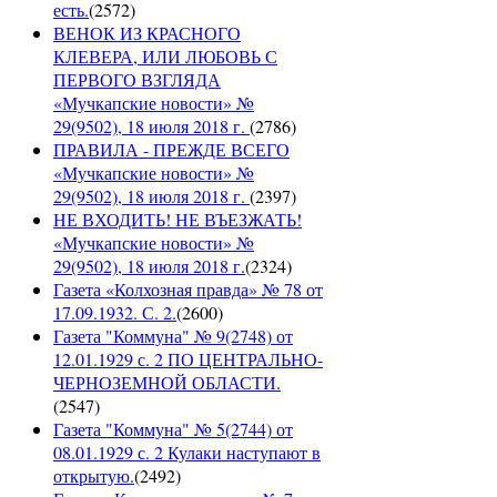
есть.
(
2572
)
ВЕНОК ИЗ КРАСНОГО
КЛЕВЕРА, ИЛИ ЛЮБОВЬ С
ПЕРВОГО ВЗГЛЯДА
«Мучкапские новости» №
29(9502), 18 июля 2018 г.
(
2786
)
ПРАВИЛА - ПРЕЖДЕ ВСЕГО
«Мучкапские новости» №
29(9502), 18 июля 2018 г.
(
2397
)
НЕ ВХОДИТЬ! НЕ ВЪЕЗЖАТЬ!
«Мучкапские новости» №
29(9502), 18 июля 2018 г.
(
2324
)
Газета «Колхозная правда» № 78 от
17.09.1932. С. 2.
(
2600
)
Газета "Коммуна" № 9(2748) от
12.01.1929 с. 2 ПО ЦЕНТРАЛЬНО-
ЧЕРНОЗЕМНОЙ ОБЛАСТИ.
(
2547
)
Газета "Коммуна" № 5(2744) от
08.01.1929 с. 2 Кулаки наступают в
открытую.
(
2492
)