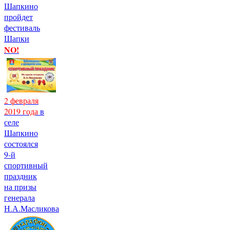
Шапкино
пройдет
фестиваль
Шапки
NO!
2 февраля
2019 года
в
селе
Шапкино
состоялся
9-й
спортивный
праздник
на призы
генерала
Н.А.Масликова