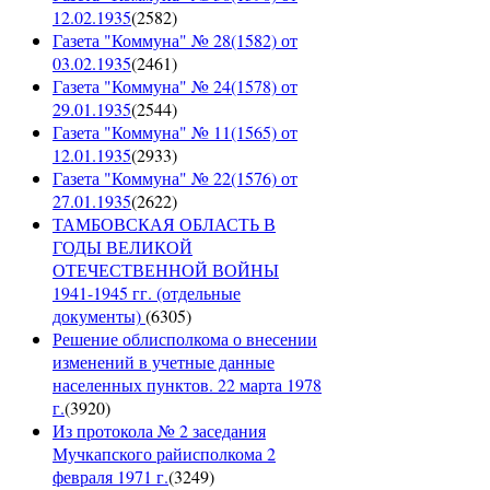
12.02.1935
(
2582
)
Газета "Коммуна" № 28(1582) от
03.02.1935
(
2461
)
Газета "Коммуна" № 24(1578) от
29.01.1935
(
2544
)
Газета "Коммуна" № 11(1565) от
12.01.1935
(
2933
)
Газета "Коммуна" № 22(1576) от
27.01.1935
(
2622
)
ТАМБОВСКАЯ ОБЛАСТЬ В
ГОДЫ ВЕЛИКОЙ
ОТЕЧЕСТВЕННОЙ ВОЙНЫ
1941-1945 гг. (отдельные
документы)
(
6305
)
Решение облисполкома о внесении
изменений в учетные данные
населенных пунктов. 22 марта 1978
г.
(
3920
)
Из протокола № 2 заседания
Мучкапского райисполкома 2
февраля 1971 г.
(
3249
)