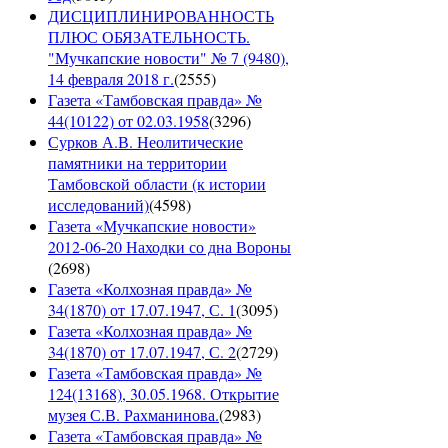
ДИСЦИПЛИНИРОВАННОСТЬ
ПЛЮС ОБЯЗАТЕЛЬНОСТЬ.
"Мучкапские новости" № 7 (9480),
14 февраля 2018 г.
(
2555
)
Газета «Тамбовская правда» №
44(10122) от 02.03.1958
(
3296
)
Сурков А.В. Неолитические
памятники на территории
Тамбовской области (к истории
исследований)
(
4598
)
Газета «Мучкапские новости»
2012-06-20 Находки со дна Вороны
(
2698
)
Газета «Колхозная правда» №
34(1870) от 17.07.1947, С. 1
(
3095
)
Газета «Колхозная правда» №
34(1870) от 17.07.1947, С. 2
(
2729
)
Газета «Тамбовская правда» №
124(13168), 30.05.1968. Открытие
музея С.В. Рахманинова.
(
2983
)
Газета «Тамбовская правда» №