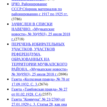
ЦЧО. Районирование
СССР:Сборник материалов по
районированию с 1917 по 1925 гг.
(
3786
)
ЗАЧИСЛЕН В СПИСКИ
НАВЕЧНО. «Мучкапские
новости» № 30(9503), 25 июля 2018
г.
(
2718
)
ПЕРЕЧЕНЬ ИЗБИРАТЕЛЬНЫХ
УЧАСТКОВ, УЧАСТКОВ
РЕФЕРЕНДУМА,
ОБРАЗОВАННЫХ НА
ТЕРРИТОРИИ МУЧКАПСКОГО
РАЙОНА. «Мучкапские новости»
№ 30(9503), 25 июля 2018 г.
(
2696
)
Газета «Колхозная правда» № 78 от
17.09.1932. С. 3.
(
2674
)
Газета «Тамбовская правда» № 27
от 01.02.1928. С.4.
(
2357
)
Газета "Коммуна" № 21(2760) от
27.01.1929 с. 3. Статья 28, как она