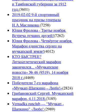
и Тамбовской губернии за 1912
год.
(
3601
)
2019-02-02 9-й спортивный
праздник на призы генерала
Н.А.Масликова
(
7258
)
Юлия Фролова - Третье ноября.
Встреча лучших друзей!
(
7262
)
Юлия Фролова - Четвёртое ноября.
Марафон единства сердец на
мучкапской земле!
(
4012
)
КТО БЫСТРЕЕ?
Легкоатлетический марафон
закончился... «Мучкапские
новости» № 46 (9519), 14 ноября
2018 г.
(
4469
)
Победители 7-го марафона
«Мучкап-Шапкино – Любо!»
(
2824
)
Грибановский Сергей. Мучкапский
марафон, 4.11.2018.
(
3185
)
Vernadka runclub — "Мучкап -
Шапкино" -Любо!
(
2989
)