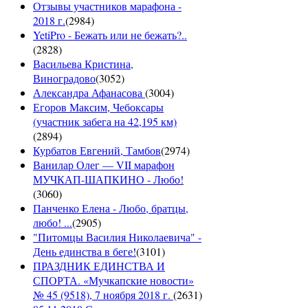
Отзывы участников марафона -
2018 г.
(
2984
)
YetiPro - Бежать или не бежать?..
(
2828
)
Васильева Кристина,
Виноградово
(
3052
)
Александра Афанасова
(
3004
)
Егоров Максим, Чебоксары
(участник забега на 42,195 км)
(
2894
)
Курбатов Евгений, Тамбов
(
2974
)
Ванилар Олег — VII марафон
МУЧКАП-ШАПКИНО - Любо!
(
3060
)
Панченко Елена - Любо, братцы,
любо! ...
(
2905
)
"Питомцы Василия Николаевича" -
День единства в беге!
(
3101
)
ПРАЗДНИК ЕДИНСТВА И
СПОРТА. «Мучкапские новости»
№ 45 (9518), 7 ноября 2018 г.
(
2631
)