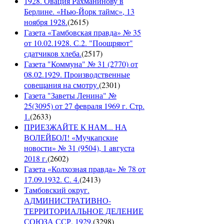
1928. Овация Рахманинову в
Берлине. «Нью-Йорк таймс», 13
ноября 1928.
(
2615
)
Газета «Тамбовская правда» № 35
от 10.02.1928. С.2. "Поощряют"
сдатчиков хлеба.
(
2517
)
Газета "Коммуна" № 31 (2770) от
08.02.1929. Производственные
совещания на смотру.
(
2301
)
Газета "Заветы Ленина" №
25(3095) от 27 февраля 1969 г. Стр.
1.
(
2633
)
ПРИЕЗЖАЙТЕ К НАМ... НА
ВОЛЕЙБОЛ! «Мучкапские
новости» № 31 (9504), 1 августа
2018 г.
(
2602
)
Газета «Колхозная правда» № 78 от
17.09.1932. С. 4.
(
2413
)
Тамбовский округ.
АДМИНИСТРАТИВНО-
ТЕРРИТОРИАЛЬНОЕ ДЕЛЕНИЕ
СОЮЗА ССР. 1929.
(
3298
)