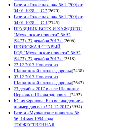
Газета «Голос пахаря» № 1 (700) от
04.01.1928 г., С.2
(
2670
)
Газета «Голос пахаря» № 1 (700) от
04.01.1928 г., С.1
(
2745
)
ПРАЗДНИК ВСЕХ И КАЖДОГО!
"Мучкапские новости" № 52
(9473), 27 декабря 2017 г.
(
2606
)
ПРОВОЖАЯ СТАРЫЙ
ГОД."Мучкапские новости" № 52
(9473), 27 декабря 2017 г.
(
2518
)
22.12.2017 Новости из
Шапкинской школы здоровья
(
2438
)
07.12.2017 Новости из
Шапкинской школы здоровья
(
2642
)
23 декабря 2017 в селе Шапкино:
Церковь и Школа здоровья...
(
2492
)
Юлия Фролова. Его великодушие –
пример для всех! 21.12.2017.
(
3954
)
Газета «Мучкапские новости» №
56, 14 мая 1994 года
ТОРЖЕСТВЕННАЯ