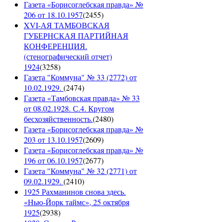
Газета «Борисоглебская правда» №
206 от 18.10.1957
(
2455
)
XVI-АЯ ТАМБОВСКАЯ
ГУБЕРНСКАЯ ПАРТИЙНАЯ
КОНФЕРЕНЦИЯ.
(стенографический отчет)
1924
(
3258
)
Газета "Коммуна" № 33 (2772) от
10.02.1929.
(
2474
)
Газета «Тамбовская правда» № 33
от 08.02.1928. С.4. Кругом
бесхозяйственность.
(
2480
)
Газета «Борисоглебская правда» №
203 от 13.10.1957
(
2609
)
Газета «Борисоглебская правда» №
196 от 06.10.1957
(
2677
)
Газета "Коммуна" № 32 (2771) от
09.02.1929.
(
2410
)
1925 Рахманинов снова здесь.
«Нью-Йорк таймс», 25 октября
1925
(
2938
)