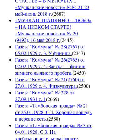
СЧАСТЬЕ – В МЕЛОЧАХ...
«Мучкапские новости» №№ 21-23,
май-июнь 2018 г.
(
2687
)
«МУЧКАП–ШАПКИНО – ЛЮБО»
– НА НИЗКОМ СТАРТЕ!
«Мучкапские новости» № 20
(9493), 16 мая 2018 г.
(
2445
)
Газета "Коммуна" № 28(2767) от
05.02.1929 с. 3. У финиша.
(
2347
)
Газета "Коммуна" № 26(2765) от
02.02.1929 с. 4. Завтра — финиш
зимнего лыжного пробега.
(
2450
)
Газета "Коммуна" № 21(2760) от
27.01.1929 с. 4. Физкультура.
(
2500
)
Газета "Коммуна" № 228 от
27.09.1931 с. 1
(
2669
)
Газета «Тамбовская правда» № 21
от 25.01.1928. С.4. Хорошая лошадь
в деревне есть.
(
2588
)
Газета «Тамбовская правда» № 3 от
04.01.1928. С.3. На
хлебозагоовительном фронте.