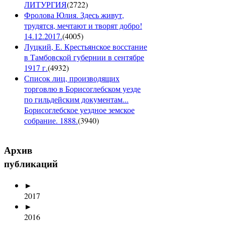
ЛИТУРГИЯ
(
2722
)
Фролова Юлия. Здесь живут,
трудятся, мечтают и творят добро!
14.12.2017.
(
4005
)
Луцкий, Е. Крестьянское восстание
в Тамбовской губернии в сентябре
1917 г.
(
4932
)
Список лиц, производящих
торговлю в Борисоглебском уезде
по гильдейским документам...
Борисоглебское уездное земское
собрание. 1888.
(
3940
)
Архив
публикаций
►
2017
►
2016