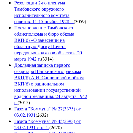
Резолюции 2-го пленума
Тамбовского окружного
исполнительного комитета
советов. 11-15 ноября 1928 г.
(
3059
)
Постановление Тамбовского
облисполкома и бюро обкома
ВКП(б) «О занесении на
областную Доску Почета
передовых колхозов области». 20
марта 1942 г.
(
3314
)
Докладная записка первого
секретаря Шапкинского райкома
ВКП(б) А.И. Сапроновой в обком
ВКП(б) о рациональном
использовании государственной
водяной мельницы. 24 августа 1942
г.
(
3015
)
Газета "Коммуна" № 27(3375) от
03.02.1931
(
2632
)
Газета "Коммуна" № 45(3393) от
23.02.1931 стр. 1.
(
2670
)