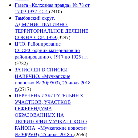
Газета «Колхозная правда» № 78 от
17.09.1932. С. 4.
(
2410
)
Тамбовский округ.
АДМИНИСТРАТИВНО-
ТЕРРИТОРИАЛЬНОЕ ДЕЛЕНИЕ
СОЮЗА ССР. 1929.
(
3297
)
ЦЧО. Районирование
СССР:Сборник материалов по
районированию с 1917 по 1925 гг.
(
3782
)
ЗАЧИСЛЕН В СПИСКИ
НАВЕЧНО. «Мучкапские
новости» № 30(9503), 25 июля 2018
г.
(
2717
)
ПЕРЕЧЕНЬ ИЗБИРАТЕЛЬНЫХ
УЧАСТКОВ, УЧАСТКОВ
РЕФЕРЕНДУМА,
ОБРАЗОВАННЫХ НА
ТЕРРИТОРИИ МУЧКАПСКОГО
РАЙОНА. «Мучкапские новости»
№ 30(9503), 25 июля 2018 г.
(
2696
)