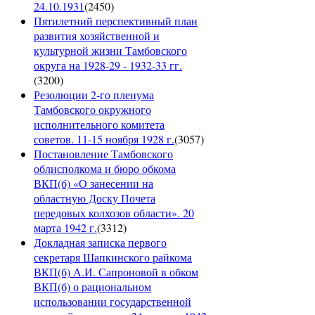
24.10.1931
(
2450
)
Пятилетний перспективный план
развития хозяйственной и
культурной жизни Тамбовского
округа на 1928-29 - 1932-33 гг.
(
3200
)
Резолюции 2-го пленума
Тамбовского окружного
исполнительного комитета
советов. 11-15 ноября 1928 г.
(
3057
)
Постановление Тамбовского
облисполкома и бюро обкома
ВКП(б) «О занесении на
областную Доску Почета
передовых колхозов области». 20
марта 1942 г.
(
3312
)
Докладная записка первого
секретаря Шапкинского райкома
ВКП(б) А.И. Сапроновой в обком
ВКП(б) о рациональном
использовании государственной