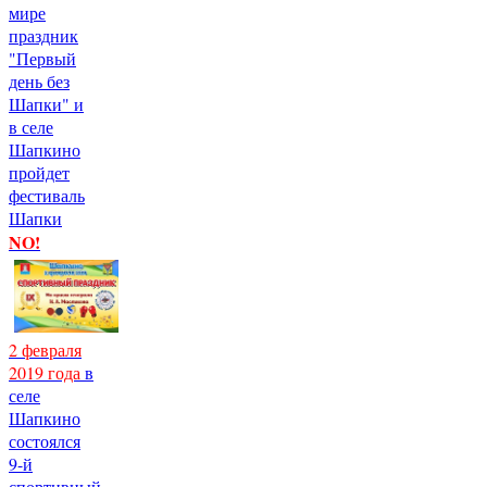
мире
праздник
"Первый
день без
Шапки" и
в селе
Шапкино
пройдет
фестиваль
Шапки
NO!
2 февраля
2019 года
в
селе
Шапкино
состоялся
9-й
спортивный