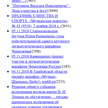
любо! ...
(
2903
)
"Питомцы Василия Николаевича" -
День единства в беге!
(
3099
)
ПРАЗДНИК ЕДИНСТВА И
СПОРТА. «Мучкапские новости»
№ 45 (9518), 7 ноября 2018 г.
(
2631
)
05.11.2018 Старооскольская
бегунья Юлия Рыжанкова стала
победительницей самого крупного
легкоатлетического марафона
Черноземья
(
2308
)
05.11.2018 Камышанин принял
участие в легкоатлетическом
марафоне Черноземья России
(
2185
)
04.11.2018 В Тамбовской области
прошёл марафон «Мучкап-
Шапкино-Любо!» top68.ru
(
2233
)
Решение общего собрания
колхозников колхоза имени В. И.
Ленина по обсуждению ... письма
шапкинских колхозников об
оказании помощи трудящимся