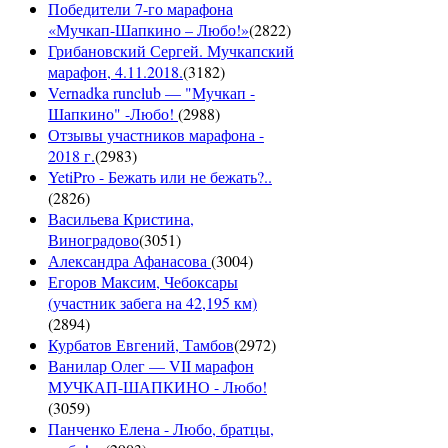
Победители 7-го марафона
«Мучкап-Шапкино – Любо!»
(
2822
)
Грибановский Сергей. Мучкапский
марафон, 4.11.2018.
(
3182
)
Vernadka runclub — "Мучкап -
Шапкино" -Любо!
(
2988
)
Отзывы участников марафона -
2018 г.
(
2983
)
YetiPro - Бежать или не бежать?..
(
2826
)
Васильева Кристина,
Виноградово
(
3051
)
Александра Афанасова
(
3004
)
Егоров Максим, Чебоксары
(участник забега на 42,195 км)
(
2894
)
Курбатов Евгений, Тамбов
(
2972
)
Ванилар Олег — VII марафон
МУЧКАП-ШАПКИНО - Любо!
(
3059
)
Панченко Елена - Любо, братцы,