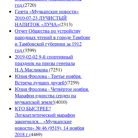
год.
(
2720
)
Газета «Мучкапские новости»
2010-07-23 ЛУЧИСТЫЙ
НАПИТОК «ЛУЧА»
(
2313
)
Отчет Общества по устройству
народных чтений в городе Тамбове
и Тамбовской губернии за 1912
год.
(
3599
)
2019-02-02 9-й спортивный
праздник на призы генерала
Н.А.Масликова
(
7251
)
Юлия Фролова - Третье ноября.
Встреча лучших друзей!
(
7259
)
Юлия Фролова - Четвёртое ноября.
Марафон единства сердец на
мучкапской земле!
(
4010
)
КТО БЫСТРЕЕ?
Легкоатлетический марафон
закончился... «Мучкапские
новости» № 46 (9519), 14 ноября
2018 г.
(
4469
)