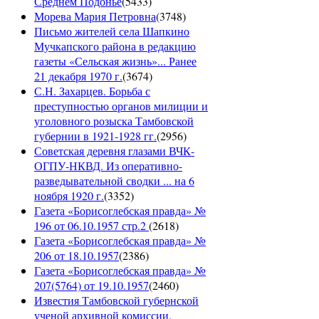
Среднем Подонье
(
5433
)
Морева Мария Петровна
(
3748
)
Письмо жителей села Шапкино
Мучкапского района в редакцию
газеты «Сельская жизнь»... Ранее
21 декабря 1970 г.
(
3674
)
С.Н. Захарцев. Борьба с
преступностью органов милиции и
уголовного розыска Тамбовской
губернии в 1921-1928 гг.
(
2956
)
Советская деревня глазами ВЧК-
ОГПУ-НКВД. Из оперативно-
разведывательной сводки ... на 6
ноября 1920 г.
(
3352
)
Газета «Борисоглебская правда» №
196 от 06.10.1957 стр.2
(
2618
)
Газета «Борисоглебская правда» №
206 от 18.10.1957
(
2386
)
Газета «Борисоглебская правда» №
207(5764) от 19.10.1957
(
2460
)
Известия Тамбовской губернской
ученой архивной комиссии.