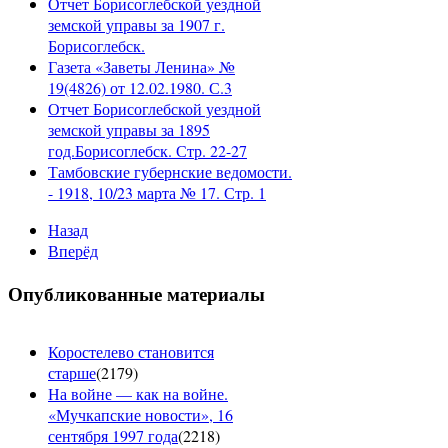
Отчет Борисоглебской уездной
земской управы за 1907 г.
Борисоглебск.
Газета «Заветы Ленина» №
19(4826) от 12.02.1980. С.3
Отчет Борисоглебской уездной
земской управы за 1895
год.Борисоглебск. Стр. 22-27
Тамбовские губернские ведомости.
- 1918, 10/23 марта № 17. Стр. 1
Назад
Вперёд
Опубликованные материалы
Коростелево становится
старше
(
2179
)
На войне — как на войне.
«Мучкапские новости», 16
сентября 1997 года
(
2218
)