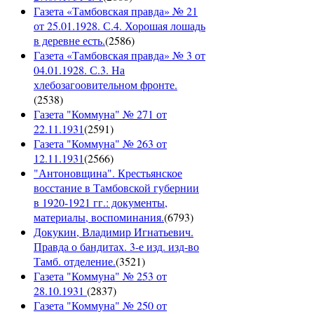
Газета «Тамбовская правда» № 21
от 25.01.1928. С.4. Хорошая лошадь
в деревне есть.
(
2586
)
Газета «Тамбовская правда» № 3 от
04.01.1928. С.3. На
хлебозагоовительном фронте.
(
2538
)
Газета "Коммуна" № 271 от
22.11.1931
(
2591
)
Газета "Коммуна" № 263 от
12.11.1931
(
2566
)
"Антоновщина". Крестьянское
восстание в Тамбовской губернии
в 1920-1921 гг.: документы,
материалы, воспоминания.
(
6793
)
Докукин, Владимир Игнатьевич.
Правда о бандитах. 3-е изд. изд-во
Тамб. отделение.
(
3521
)
Газета "Коммуна" № 253 от
28.10.1931
(
2837
)
Газета "Коммуна" № 250 от