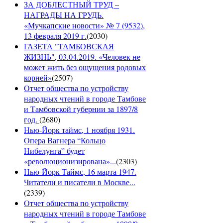
ЗА ДОБЛЕСТНЫЙ ТРУД –
НАГРАДЫ НА ГРУДЬ.
«Мучкапские новости» № 7 (9532),
13 февраля 2019 г.
(
2030
)
ГАЗЕТА "ТАМБОВСКАЯ
ЖИЗНЬ", 03.04.2019. «Человек не
может жить без ощущения родовых
корней»
(
2507
)
Отчет общества по устройству
народных чтений в городе Тамбове
и Тамбовской губернии за 1897/8
год.
(
2680
)
Нью-Йорк таймс, 1 ноября 1931.
Опера Вагнера “Кольцо
Нибелунга” будет
«революционизирована»...
(
2303
)
Нью-Йорк Таймс, 16 марта 1947.
Читатели и писатели в Москве...
(
2339
)
Отчет общества по устройству
народных чтений в городе Тамбове