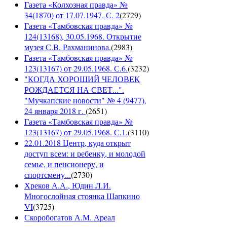
Газета «Колхозная правда» №
34(1870) от 17.07.1947, С. 2
(
2729
)
Газета «Тамбовская правда» №
124(13168), 30.05.1968. Открытие
музея С.В. Рахманинова.
(
2983
)
Газета «Тамбовская правда» №
123(13167) от 29.05.1968. С.6.
(
3232
)
"КОГДА ХОРОШИЙ ЧЕЛОВЕК
РОЖДАЕТСЯ НА СВЕТ...".
"Мучкапские новости" № 4 (9477),
24 января 2018 г.
(
2651
)
Газета «Тамбовская правда» №
123(13167) от 29.05.1968. С.1.
(
3110
)
22.01.2018 Центр, куда открыт
доступ всем: и ребенку, и молодой
семье, и пенсионеру, и
спортсмену...
(
2730
)
Хреков А.А., Юдин Л.И.
Многослойная стоянка Шапкино
VI
(
3725
)
Скоробогатов А.М. Ареал