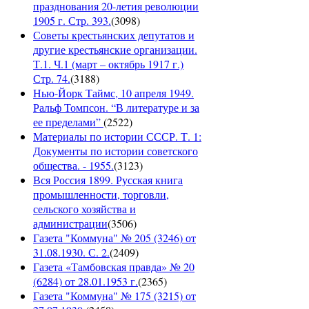
празднования 20-летия революции
1905 г. Стр. 393.
(
3098
)
Советы крестьянских депутатов и
другие крестьянские организации.
Т.1. Ч.1 (март – октябрь 1917 г.)
Стр. 74.
(
3188
)
Нью-Йорк Таймс, 10 апреля 1949.
Ральф Томпсон. “В литературе и за
ее пределами”
(
2522
)
Материалы по истории СССР. Т. 1:
Документы по истории советского
общества. - 1955.
(
3123
)
Вся Россия 1899. Русская книга
промышленности, торговли,
сельского хозяйства и
администрации
(
3506
)
Газета "Коммуна" № 205 (3246) от
31.08.1930. С. 2.
(
2409
)
Газета «Тамбовская правда» № 20
(6284) от 28.01.1953 г.
(
2365
)
Газета "Коммуна" № 175 (3215) от