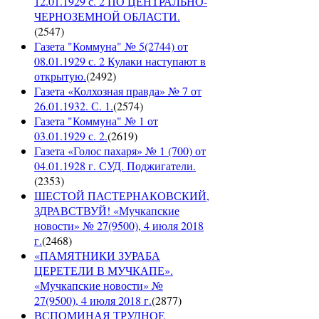
12.01.1929 с. 2 ПО ЦЕНТРАЛЬНО-
ЧЕРНОЗЕМНОЙ ОБЛАСТИ.
(
2547
)
Газета "Коммуна" № 5(2744) от
08.01.1929 с. 2 Кулаки наступают в
открытую.
(
2492
)
Газета «Колхозная правда» № 7 от
26.01.1932. С. 1.
(
2574
)
Газета "Коммуна" № 1 от
03.01.1929 с. 2.
(
2619
)
Газета «Голос пахаря» № 1 (700) от
04.01.1928 г. СУД. Поджигатели.
(
2353
)
ШЕСТОЙ ПАСТЕРНАКОВСКИЙ,
ЗДРАВСТВУЙ! «Мучкапские
новости» № 27(9500), 4 июля 2018
г.
(
2468
)
«ПАМЯТНИКИ ЗУРАБА
ЦЕРЕТЕЛИ В МУЧКАПЕ».
«Мучкапские новости» №
27(9500), 4 июля 2018 г.
(
2877
)
ВСПОМИНАЯ ТРУДНОЕ