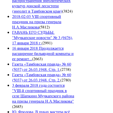
распространения энеолитических
культур донской лесостепи
(энеолит в Тамбовском крае)
(
3824
)
2018-02-03 VIII спортивный
праздник на призы генерала
Н.А.Масликова
(
5812
)
ГАВАНЬ ЕГО СУДЬБЫ.
"Мучкапские новости" № 3 (9476),
17 января 2018 г.
(
2991
)
16 января 2018 Продолжается
расширение бильярдной комнаты и
ее ремонт...
(
2663
)
Газета «Тамбовская правда» № 60
(5037) от 26.03.1948. Стр. 1.
(
2738
)
Газета «Тамбовская правда» № 60
(5037) от 26.03.1948. Стр. 2.
(
2780
)
3 февраля 2018 года состоится
"VIII-й спортивный праздник в
селе Шапкино Мучкапского района
на призы генерала Н.А.Масликова"
(
2685
)
Ю. Фролова. В руках мастера всё