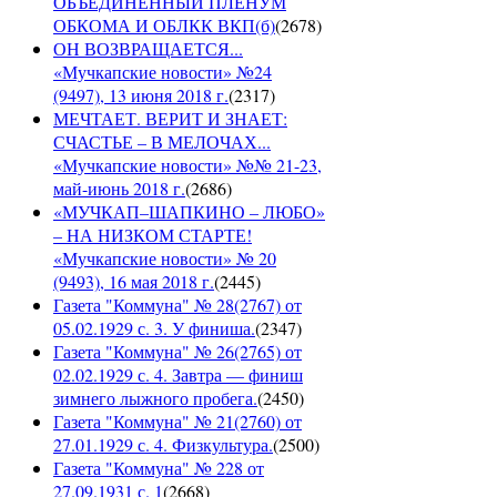
ОБЪЕДИНЕННЫЙ ПЛЕНУМ
ОБКОМА И ОБЛКК ВКП(б)
(
2678
)
ОН ВОЗВРАЩАЕТСЯ...
«Мучкапские новости» №24
(9497), 13 июня 2018 г.
(
2317
)
МЕЧТАЕТ. ВЕРИТ И ЗНАЕТ:
СЧАСТЬЕ – В МЕЛОЧАХ...
«Мучкапские новости» №№ 21-23,
май-июнь 2018 г.
(
2686
)
«МУЧКАП–ШАПКИНО – ЛЮБО»
– НА НИЗКОМ СТАРТЕ!
«Мучкапские новости» № 20
(9493), 16 мая 2018 г.
(
2445
)
Газета "Коммуна" № 28(2767) от
05.02.1929 с. 3. У финиша.
(
2347
)
Газета "Коммуна" № 26(2765) от
02.02.1929 с. 4. Завтра — финиш
зимнего лыжного пробега.
(
2450
)
Газета "Коммуна" № 21(2760) от
27.01.1929 с. 4. Физкультура.
(
2500
)
Газета "Коммуна" № 228 от
27.09.1931 с. 1
(
2668
)