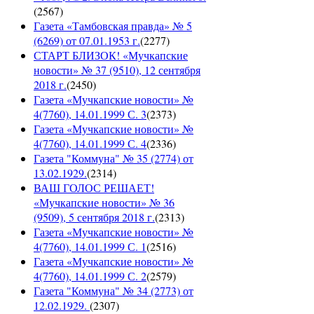
(
2567
)
Газета «Тамбовская правда» № 5
(6269) от 07.01.1953 г.
(
2277
)
СТАРТ БЛИЗОК! «Мучкапские
новости» № 37 (9510), 12 сентября
2018 г.
(
2450
)
Газета «Мучкапские новости» №
4(7760), 14.01.1999 С. 3
(
2373
)
Газета «Мучкапские новости» №
4(7760), 14.01.1999 С. 4
(
2336
)
Газета "Коммуна" № 35 (2774) от
13.02.1929.
(
2314
)
ВАШ ГОЛОС РЕШАЕТ!
«Мучкапские новости» № 36
(9509), 5 сентября 2018 г.
(
2313
)
Газета «Мучкапские новости» №
4(7760), 14.01.1999 С. 1
(
2516
)
Газета «Мучкапские новости» №
4(7760), 14.01.1999 С. 2
(
2579
)
Газета "Коммуна" № 34 (2773) от
12.02.1929.
(
2307
)