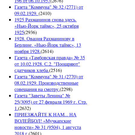
196 от 06.10.1957
(
2676
)
Газета "Коммуна" № 32 (2771) от
09.02.1929.
(
2410
)
1925 Рахманинов снова здесь.
«Нью-Йорк таймс», 25 октября
1925
(
2936
)
1928. Овация Рахманинову в
Берлине. «Нью-Йорк таймс», 13
ноября 1928.
(
2614
)
Газета «Тамбовская правда» № 35
от 10.02.1928. С.2. "Поощряют"
сдатчиков хлеба.
(
2516
)
Газета "Коммуна" № 31 (2770) от
08.02.1929. Производственные
совещания на смотру.
(
2298
)
Газета "Заветы Ленина" №
25(3095) от 27 февраля 1969 г. Стр.
1.
(
2632
)
ПРИЕЗЖАЙТЕ К НАМ... НА
ВОЛЕЙБОЛ! «Мучкапские
новости» № 31 (9504), 1 августа
2018 г.
(
2601
)