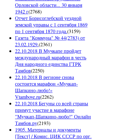
Орловской области... 30 января
1942 г
(
2768
)
Отчет Борисоглебской уездной
земской управы с 1 сентября 1869
по 1 сентября 1870 года.
(
3159
)
Газета "Коммуна" № 44(2783) от
23.02.1929.
(
2361
)
22.10.2018 В Мучкапе пройдет
международный марафон в честь
Дня народного единства ГТРК
Тамбов
(
2250
)
22.10.2018 В регионе снова
состоится марафон «Мучкап-
Шапкино-любо!»
Vtambove.ru
(
2262
)
22.10.2018 Бегуны со всей страны
примут участие в марафоне
"Мучкап-Шапкино-любо!" Онлайн
Тамбов.ру
(
2193
)
1905. Материалы и документы
[Текст] / Комис. ЦИК СССР по орг.