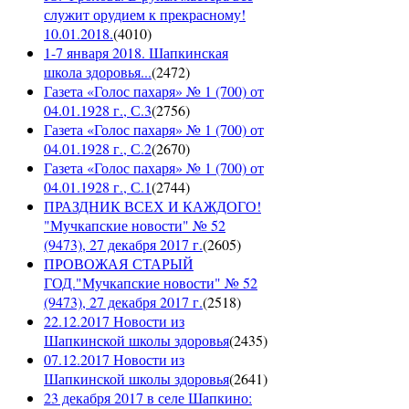
служит орудием к прекрасному!
10.01.2018.
(
4010
)
1-7 января 2018. Шапкинская
школа здоровья...
(
2472
)
Газета «Голос пахаря» № 1 (700) от
04.01.1928 г., С.3
(
2756
)
Газета «Голос пахаря» № 1 (700) от
04.01.1928 г., С.2
(
2670
)
Газета «Голос пахаря» № 1 (700) от
04.01.1928 г., С.1
(
2744
)
ПРАЗДНИК ВСЕХ И КАЖДОГО!
"Мучкапские новости" № 52
(9473), 27 декабря 2017 г.
(
2605
)
ПРОВОЖАЯ СТАРЫЙ
ГОД."Мучкапские новости" № 52
(9473), 27 декабря 2017 г.
(
2518
)
22.12.2017 Новости из
Шапкинской школы здоровья
(
2435
)
07.12.2017 Новости из
Шапкинской школы здоровья
(
2641
)
23 декабря 2017 в селе Шапкино: