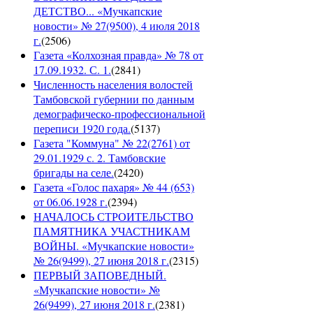
ДЕТСТВО... «Мучкапские
новости» № 27(9500), 4 июля 2018
г.
(
2506
)
Газета «Колхозная правда» № 78 от
17.09.1932. С. 1.
(
2841
)
Численность населения волостей
Тамбовской губернии по данным
демографическо-профессиональной
переписи 1920 года.
(
5137
)
Газета "Коммуна" № 22(2761) от
29.01.1929 с. 2. Тамбовские
бригады на селе.
(
2420
)
Газета «Голос пахаря» № 44 (653)
от 06.06.1928 г.
(
2394
)
НАЧАЛОСЬ СТРОИТЕЛЬСТВО
ПАМЯТНИКА УЧАСТНИКАМ
ВОЙНЫ. «Мучкапские новости»
№ 26(9499), 27 июня 2018 г.
(
2315
)
ПЕРВЫЙ ЗАПОВЕДНЫЙ.
«Мучкапские новости» №
26(9499), 27 июня 2018 г.
(
2381
)