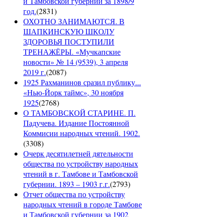
и Тамбовской губернии за 1898/9
год.
(
2831
)
ОХОТНО ЗАНИМАЮТСЯ. В
ШАПКИНСКУЮ ШКОЛУ
ЗДОРОВЬЯ ПОСТУПИЛИ
ТРЕНАЖЁРЫ. «Мучкапские
новости» № 14 (9539), 3 апреля
2019 г.
(
2087
)
1925 Рахманинов сразил публику...
«Нью-Йорк таймс», 30 ноября
1925
(
2768
)
О ТАМБОВСКОЙ СТАРИНЕ. П.
Падучева. Издание Постоянной
Коммисии народных чтений. 1902.
(
3308
)
Очерк десятилетней дятельности
общества по устройству народных
чтений в г. Тамбове и Тамбовской
губернии. 1893 – 1903 г.г.
(
2793
)
Отчет общества по устройству
народных чтений в городе Тамбове
и Тамбовской губернии за 1902