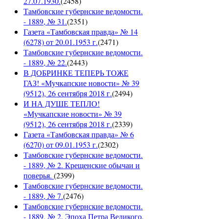
27.07.1930.
(
2458
)
Тамбовские губернские ведомости.
- 1889, № 31.
(
2351
)
Газета «Тамбовская правда» № 14
(6278) от 20.01.1953 г.
(
2471
)
Тамбовские губернские ведомости.
- 1889, № 22.
(
2443
)
В ДОБРИНКЕ ТЕПЕРЬ ТОЖЕ
ГАЗ! «Мучкапские новости» № 39
(9512), 26 сентября 2018 г.
(
2494
)
И НА ДУШЕ ТЕПЛО!
«Мучкапские новости» № 39
(9512), 26 сентября 2018 г.
(
2339
)
Газета «Тамбовская правда» № 6
(6270) от 09.01.1953 г.
(
2302
)
Тамбовские губернские ведомости.
- 1889, № 2. Крещенские обычаи и
поверья.
(
2399
)
Тамбовские губернские ведомости.
- 1889, № 7.
(
2476
)
Тамбовские губернские ведомости.
- 1889, № 2. Эпоха Петра Великого.