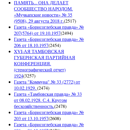
ПАМЯТЬ... ОНА ДЕЛАЕТ
СООБЩЕСТВО НАРОДОМ.
«Мучкапские новости» № 35
(9508), 29 августа 2018 г.
(
2517
)
Газета «Борисоглебская правда» №
207(5764) от 19.10.1957
(
2494
)
Газета «Борисоглебская правда» №
206 от 18.10.1957
(
2454
)
XVI-АЯ ТАМБОВСКАЯ
ГУБЕРНСКАЯ ПАРТИЙНАЯ
КОНФЕРЕНЦИЯ.
(стенографический отчет)
1924
(
3257
)
Газета "Коммуна" № 33 (2772) от
10.02.1929.
(
2474
)
Газета «Тамбовская правда» № 33
от 08.02.1928. С.4. Кругом
бесхозяйственность.
(
2478
)
Газета «Борисоглебская правда» №
203 от 13.10.1957
(
2608
)
Газета «Борисоглебская правда» №