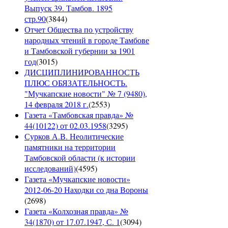
Выпуск 39. Тамбов. 1895
стр.90
(
3844
)
Отчет Общества по устройству
народных чтений в городе Тамбове
и Тамбовской губернии за 1901
год
(
3015
)
ДИСЦИПЛИНИРОВАННОСТЬ
ПЛЮС ОБЯЗАТЕЛЬНОСТЬ.
"Мучкапские новости" № 7 (9480),
14 февраля 2018 г.
(
2553
)
Газета «Тамбовская правда» №
44(10122) от 02.03.1958
(
3295
)
Сурков А.В. Неолитические
памятники на территории
Тамбовской области (к истории
исследований)
(
4595
)
Газета «Мучкапские новости»
2012-06-20 Находки со дна Вороны
(
2698
)
Газета «Колхозная правда» №
34(1870) от 17.07.1947, С. 1
(
3094
)