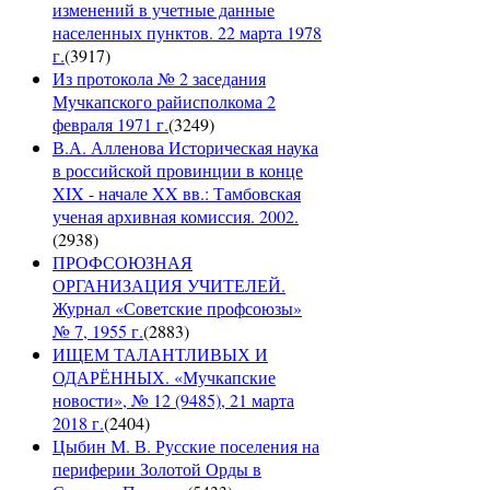
изменений в учетные данные
населенных пунктов. 22 марта 1978
г.
(
3917
)
Из протокола № 2 заседания
Мучкапского райисполкома 2
февраля 1971 г.
(
3249
)
В.А. Алленова Историческая наука
в российской провинции в конце
XIX - начале XX вв.: Тамбовская
ученая архивная комиссия. 2002.
(
2938
)
ПРОФСОЮЗНАЯ
ОРГАНИЗАЦИЯ УЧИТЕЛЕЙ.
Журнал «Советские профсоюзы»
№ 7, 1955 г.
(
2883
)
ИЩЕМ ТАЛАНТЛИВЫХ И
ОДАРЁННЫХ. «Мучкапские
новости», № 12 (9485), 21 марта
2018 г.
(
2404
)
Цыбин М. В. Русские поселения на
периферии Золотой Орды в