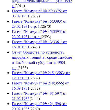
водяной мельницы. 24 августа 1942
г.
(
3014
)
Газета "Коммуна" № 27(3375) от
03.02.1931
(
2632
)
Газета "Коммуна" № 45(3393) от
23.02.1931 стр. 1.
(
2670
)
Газета "Коммуна" № 45(3393) от
23.02.1931 стр. 4.
(
2593
)
Газета "Коммуна" № 13(3361) от
16.01.1931
(
2428
)
Отчет Общества по устройству
народных чтений в городе Тамбове
и Тамбовской губернии за 1904
год
(
3133
)
Газета "Коммуна" № 215 (3563) от
12.09.1931
(
2667
)
Газета "Коммуна" № 218(3566) от
16.09.1931
(
2587
)
Газета "Коммуна" № 43(1597) от
21.02.1935
(
2444
)
Газета "Коммуна" № 42(1596) от
20.02.1935
(
2760
)