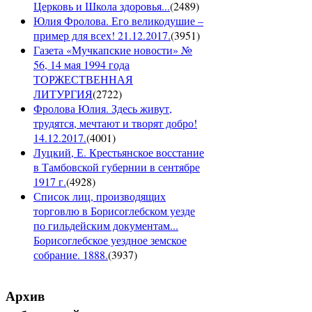
Церковь и Школа здоровья...
(
2489
)
Юлия Фролова. Его великодушие –
пример для всех! 21.12.2017.
(
3951
)
Газета «Мучкапские новости» №
56, 14 мая 1994 года
ТОРЖЕСТВЕННАЯ
ЛИТУРГИЯ
(
2722
)
Фролова Юлия. Здесь живут,
трудятся, мечтают и творят добро!
14.12.2017.
(
4001
)
Луцкий, Е. Крестьянское восстание
в Тамбовской губернии в сентябре
1917 г.
(
4928
)
Список лиц, производящих
торговлю в Борисоглебском уезде
по гильдейским документам...
Борисоглебское уездное земское
собрание. 1888.
(
3937
)
Архив