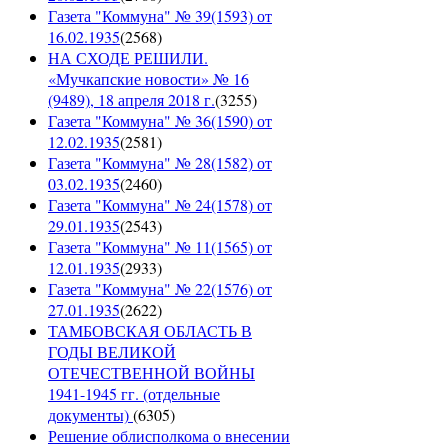
Газета "Коммуна" № 39(1593) от
16.02.1935
(
2568
)
НА СХОДЕ РЕШИЛИ.
«Мучкапские новости» № 16
(9489), 18 апреля 2018 г.
(
3255
)
Газета "Коммуна" № 36(1590) от
12.02.1935
(
2581
)
Газета "Коммуна" № 28(1582) от
03.02.1935
(
2460
)
Газета "Коммуна" № 24(1578) от
29.01.1935
(
2543
)
Газета "Коммуна" № 11(1565) от
12.01.1935
(
2933
)
Газета "Коммуна" № 22(1576) от
27.01.1935
(
2622
)
ТАМБОВСКАЯ ОБЛАСТЬ В
ГОДЫ ВЕЛИКОЙ
ОТЕЧЕСТВЕННОЙ ВОЙНЫ
1941-1945 гг. (отдельные
документы)
(
6305
)
Решение облисполкома о внесении