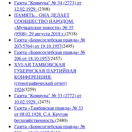
Газета "Коммуна" № 34 (2773) от
12.02.1929.
(
2308
)
ПАМЯТЬ... ОНА ДЕЛАЕТ
СООБЩЕСТВО НАРОДОМ.
«Мучкапские новости» № 35
(9508), 29 августа 2018 г.
(
2518
)
Газета «Борисоглебская правда» №
207(5764) от 19.10.1957
(
2495
)
Газета «Борисоглебская правда» №
206 от 18.10.1957
(
2457
)
XVI-АЯ ТАМБОВСКАЯ
ГУБЕРНСКАЯ ПАРТИЙНАЯ
КОНФЕРЕНЦИЯ.
(стенографический отчет)
1924
(
3259
)
Газета "Коммуна" № 33 (2772) от
10.02.1929.
(
2475
)
Газета «Тамбовская правда» № 33
от 08.02.1928. С.4. Кругом
бесхозяйственность.
(
2480
)
Газета «Борисоглебская правда» №