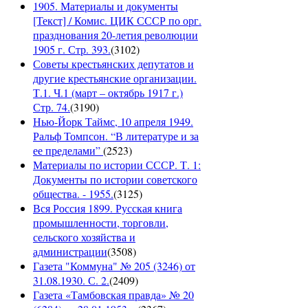
1905. Материалы и документы
[Текст] / Комис. ЦИК СССР по орг.
празднования 20-летия революции
1905 г. Стр. 393.
(
3102
)
Советы крестьянских депутатов и
другие крестьянские организации.
Т.1. Ч.1 (март – октябрь 1917 г.)
Стр. 74.
(
3190
)
Нью-Йорк Таймс, 10 апреля 1949.
Ральф Томпсон. “В литературе и за
ее пределами”
(
2523
)
Материалы по истории СССР. Т. 1:
Документы по истории советского
общества. - 1955.
(
3125
)
Вся Россия 1899. Русская книга
промышленности, торговли,
сельского хозяйства и
администрации
(
3508
)
Газета "Коммуна" № 205 (3246) от
31.08.1930. С. 2.
(
2409
)
Газета «Тамбовская правда» № 20