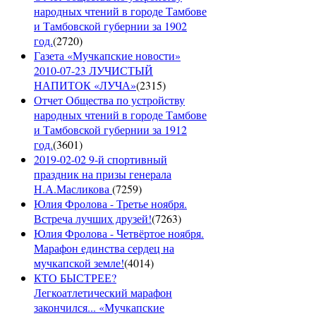
народных чтений в городе Тамбове
и Тамбовской губернии за 1902
год.
(
2720
)
Газета «Мучкапские новости»
2010-07-23 ЛУЧИСТЫЙ
НАПИТОК «ЛУЧА»
(
2315
)
Отчет Общества по устройству
народных чтений в городе Тамбове
и Тамбовской губернии за 1912
год.
(
3601
)
2019-02-02 9-й спортивный
праздник на призы генерала
Н.А.Масликова
(
7259
)
Юлия Фролова - Третье ноября.
Встреча лучших друзей!
(
7263
)
Юлия Фролова - Четвёртое ноября.
Марафон единства сердец на
мучкапской земле!
(
4014
)
КТО БЫСТРЕЕ?
Легкоатлетический марафон
закончился... «Мучкапские