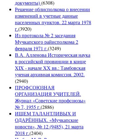
документы)
(
6308
)
Решение облисполкома о внесении
изменений в учетные данные
населенных пунктов. 22 марта 1978
г.
(
3920
)
Из протокола № 2 заседания
Мучкапского райисполкома 2
февраля 1971 г.
(
3249
)
В.А. Алленова Историческая наука
в российской провинции в конце
XIX - начале XX вв.: Тамбовская
ученая архивная комиссия. 2002.
(
2940
)
ПРОФСОЮЗНАЯ
ОРГАНИЗАЦИЯ УЧИТЕЛЕЙ.
Журнал «Советские профсоюзы»
№ 7, 1955 г.
(
2886
)
ИЩЕМ ТАЛАНТЛИВЫХ И
ОДАРЁННЫХ. «Мучкапские
новости», № 12 (9485), 21 марта
2018 г.
(
2404
)