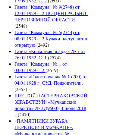
17.09.1932. С. 2.
(
2600
)
Газета "Коммуна" № 9(2748) от
12.01.1929 с. 2 ПО ЦЕНТРАЛЬНО-
ЧЕРНОЗЕМНОЙ ОБЛАСТИ.
(
2548
)
Газета "Коммуна" № 5(2744) от
08.01.1929 с. 2 Кулаки наступают в
открытую.
(
2492
)
Газета «Колхозная правда» № 7 от
26.01.1932. С. 1.
(
2574
)
Газета "Коммуна" № 1 от
03.01.1929 с. 2.
(
2619
)
Газета «Голос пахаря» № 1 (700) от
04.01.1928 г. СУД. Поджигатели.
(
2353
)
ШЕСТОЙ ПАСТЕРНАКОВСКИЙ,
ЗДРАВСТВУЙ! «Мучкапские
новости» № 27(9500), 4 июля 2018
г.
(
2470
)
«ПАМЯТНИКИ ЗУРАБА
ЦЕРЕТЕЛИ В МУЧКАПЕ».
«Мучкапские новости» №