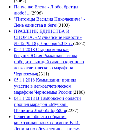
(
3062
)
Панченко Елена - Любо, братцы,
любо! ...
(
2906
)
"Питомцы Василия Николаевича" -
День единства в беге!
(
3103
)
ПРАЗДНИК ЕДИНСТВА И
СПОРТА. «Мучкапские новости»
№ 45 (9518), 7 ноября 2018 г.
(
2632
)
05.11.2018 Старооскольская
бегунья Юлия Рыжанкова стала
победительницей самого крупного
легкоатлетического марафона
Черноземья
(
2311
)
05.11.2018 Камышанин принял
участие в легкоатлетическом
марафоне Черноземья России
(
2186
)
04.11.2018 В Тамбовской области
прошёл марафон «Мучкап-
Шапкино-Любо!» top68.ru
(
2237
)
Решение общего собрания
колхозников колхоза имени В. И.
Ленина по обсуждению ... письма