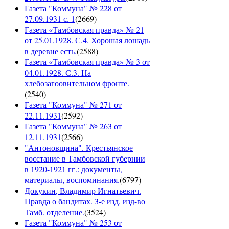
Газета "Коммуна" № 228 от
27.09.1931 с. 1
(
2669
)
Газета «Тамбовская правда» № 21
от 25.01.1928. С.4. Хорошая лошадь
в деревне есть.
(
2588
)
Газета «Тамбовская правда» № 3 от
04.01.1928. С.3. На
хлебозагоовительном фронте.
(
2540
)
Газета "Коммуна" № 271 от
22.11.1931
(
2592
)
Газета "Коммуна" № 263 от
12.11.1931
(
2566
)
"Антоновщина". Крестьянское
восстание в Тамбовской губернии
в 1920-1921 гг.: документы,
материалы, воспоминания.
(
6797
)
Докукин, Владимир Игнатьевич.
Правда о бандитах. 3-е изд. изд-во
Тамб. отделение.
(
3524
)
Газета "Коммуна" № 253 от