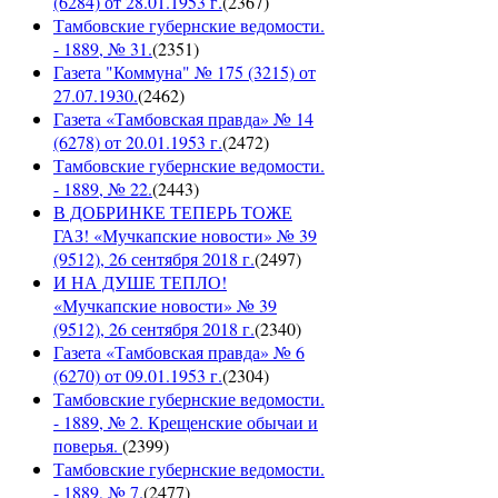
(6284) от 28.01.1953 г.
(
2367
)
Тамбовские губернские ведомости.
- 1889, № 31.
(
2351
)
Газета "Коммуна" № 175 (3215) от
27.07.1930.
(
2462
)
Газета «Тамбовская правда» № 14
(6278) от 20.01.1953 г.
(
2472
)
Тамбовские губернские ведомости.
- 1889, № 22.
(
2443
)
В ДОБРИНКЕ ТЕПЕРЬ ТОЖЕ
ГАЗ! «Мучкапские новости» № 39
(9512), 26 сентября 2018 г.
(
2497
)
И НА ДУШЕ ТЕПЛО!
«Мучкапские новости» № 39
(9512), 26 сентября 2018 г.
(
2340
)
Газета «Тамбовская правда» № 6
(6270) от 09.01.1953 г.
(
2304
)
Тамбовские губернские ведомости.
- 1889, № 2. Крещенские обычаи и
поверья.
(
2399
)
Тамбовские губернские ведомости.
- 1889, № 7.
(
2477
)