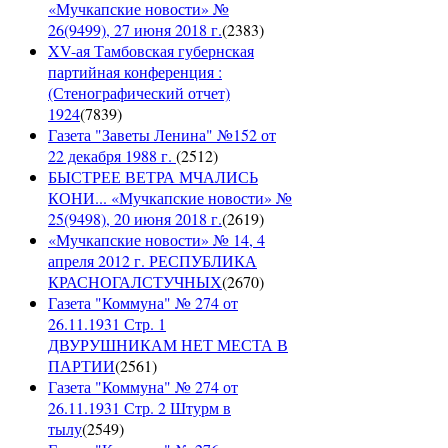
«Мучкапские новости» №
26(9499), 27 июня 2018 г.
(
2383
)
XV-ая Тамбовская губернская
партийная конференция :
(Стенографический отчет)
1924
(
7839
)
Газета "Заветы Ленина" №152 от
22 декабря 1988 г.
(
2512
)
БЫСТРЕЕ ВЕТРА МЧАЛИСЬ
КОНИ... «Мучкапские новости» №
25(9498), 20 июня 2018 г.
(
2619
)
«Мучкапские новости» № 14, 4
апреля 2012 г. РЕСПУБЛИКА
КРАСНОГАЛСТУЧНЫХ
(
2670
)
Газета "Коммуна" № 274 от
26.11.1931 Стр. 1
ДВУРУШНИКАМ НЕТ МЕСТА В
ПАРТИИ
(
2561
)
Газета "Коммуна" № 274 от
26.11.1931 Стр. 2 Штурм в
тылу
(
2549
)