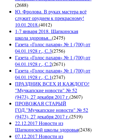
(
2688
)
Ю. Фролова. В руках мастера всё
служит орудием к прекрасному!
10.01.2018.
(
4012
)
1-7 января 2018. Шапкинская
школа здоровья...
(
2475
)
Газета «Голос пахаря» № 1 (700) от
04.01.1928 г., С.3
(
2756
)
Газета «Голос пахаря» № 1 (700) от
04.01.1928 г., С.2
(
2671
)
Газета «Голос пахаря» № 1 (700) от
04.01.1928 г., С.1
(
2747
)
ПРАЗДНИК ВСЕХ И КАЖДОГО!
"Мучкапские новости" № 52
(9473), 27 декабря 2017 г.
(
2607
)
ПРОВОЖАЯ СТАРЫЙ
ГОД."Мучкапские новости" № 52
(9473), 27 декабря 2017 г.
(
2519
)
22.12.2017 Новости из
Шапкинской школы здоровья
(
2438
)
07.12.2017 Новости из