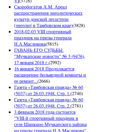
VI
(
3728
)
Скоробогатов А.М. Ареал
распространения энеолитических
культур донской лесостепи
(энеолит в Тамбовском крае)
(
3828
)
2018-02-03 VIII спортивный
праздник на призы генерала
Н.А.Масликова
(
5815
)
ГАВАНЬ ЕГО СУДЬБЫ.
"Мучкапские новости" № 3 (9476),
17 января 2018 г.
(
2992
)
16 января 2018 Продолжается
расширение бильярдной комнаты и
ее ремонт...
(
2666
)
Газета «Тамбовская правда» № 60
(5037) от 26.03.1948. Стр. 1.
(
2740
)
Газета «Тамбовская правда» № 60
(5037) от 26.03.1948. Стр. 2.
(
2781
)
3 февраля 2018 года состоится
"VIII-й спортивный праздник в
селе Шапкино Мучкапского района
на призы генерала Н.А.Масликова"