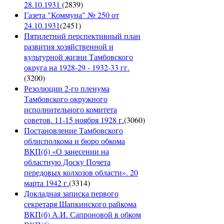
28.10.1931
(
2839
)
Газета "Коммуна" № 250 от
24.10.1931
(
2451
)
Пятилетний перспективный план
развития хозяйственной и
культурной жизни Тамбовского
округа на 1928-29 - 1932-33 гг.
(
3200
)
Резолюции 2-го пленума
Тамбовского окружного
исполнительного комитета
советов. 11-15 ноября 1928 г.
(
3060
)
Постановление Тамбовского
облисполкома и бюро обкома
ВКП(б) «О занесении на
областную Доску Почета
передовых колхозов области». 20
марта 1942 г.
(
3314
)
Докладная записка первого
секретаря Шапкинского райкома
ВКП(б) А.И. Сапроновой в обком