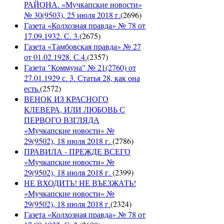
РАЙОНА. «Мучкапские новости»
№ 30(9503), 25 июля 2018 г.
(
2696
)
Газета «Колхозная правда» № 78 от
17.09.1932. С. 3.
(
2675
)
Газета «Тамбовская правда» № 27
от 01.02.1928. С.4.
(
2357
)
Газета "Коммуна" № 21(2760) от
27.01.1929 с. 3. Статья 28, как она
есть.
(
2572
)
ВЕНОК ИЗ КРАСНОГО
КЛЕВЕРА, ИЛИ ЛЮБОВЬ С
ПЕРВОГО ВЗГЛЯДА
«Мучкапские новости» №
29(9502), 18 июля 2018 г.
(
2786
)
ПРАВИЛА - ПРЕЖДЕ ВСЕГО
«Мучкапские новости» №
29(9502), 18 июля 2018 г.
(
2399
)
НЕ ВХОДИТЬ! НЕ ВЪЕЗЖАТЬ!
«Мучкапские новости» №
29(9502), 18 июля 2018 г.
(
2324
)
Газета «Колхозная правда» № 78 от