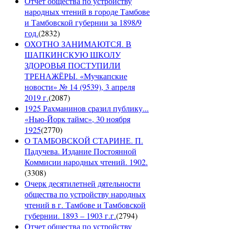
Отчет общества по устройству
народных чтений в городе Тамбове
и Тамбовской губернии за 1898/9
год.
(
2832
)
ОХОТНО ЗАНИМАЮТСЯ. В
ШАПКИНСКУЮ ШКОЛУ
ЗДОРОВЬЯ ПОСТУПИЛИ
ТРЕНАЖЁРЫ. «Мучкапские
новости» № 14 (9539), 3 апреля
2019 г.
(
2087
)
1925 Рахманинов сразил публику...
«Нью-Йорк таймс», 30 ноября
1925
(
2770
)
О ТАМБОВСКОЙ СТАРИНЕ. П.
Падучева. Издание Постоянной
Коммисии народных чтений. 1902.
(
3308
)
Очерк десятилетней дятельности
общества по устройству народных
чтений в г. Тамбове и Тамбовской
губернии. 1893 – 1903 г.г.
(
2794
)
Отчет общества по устройству