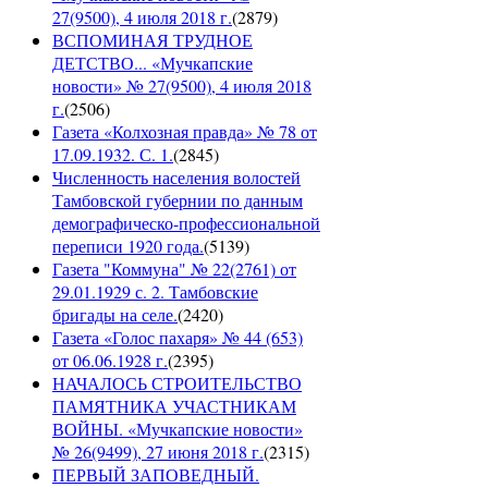
27(9500), 4 июля 2018 г.
(
2879
)
ВСПОМИНАЯ ТРУДНОЕ
ДЕТСТВО... «Мучкапские
новости» № 27(9500), 4 июля 2018
г.
(
2506
)
Газета «Колхозная правда» № 78 от
17.09.1932. С. 1.
(
2845
)
Численность населения волостей
Тамбовской губернии по данным
демографическо-профессиональной
переписи 1920 года.
(
5139
)
Газета "Коммуна" № 22(2761) от
29.01.1929 с. 2. Тамбовские
бригады на селе.
(
2420
)
Газета «Голос пахаря» № 44 (653)
от 06.06.1928 г.
(
2395
)
НАЧАЛОСЬ СТРОИТЕЛЬСТВО
ПАМЯТНИКА УЧАСТНИКАМ
ВОЙНЫ. «Мучкапские новости»
№ 26(9499), 27 июня 2018 г.
(
2315
)
ПЕРВЫЙ ЗАПОВЕДНЫЙ.