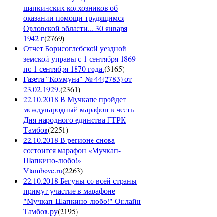
шапкинских колхозников об
оказании помощи трудящимся
Орловской области... 30 января
1942 г
(
2769
)
Отчет Борисоглебской уездной
земской управы с 1 сентября 1869
по 1 сентября 1870 года.
(
3165
)
Газета "Коммуна" № 44(2783) от
23.02.1929.
(
2361
)
22.10.2018 В Мучкапе пройдет
международный марафон в честь
Дня народного единства ГТРК
Тамбов
(
2251
)
22.10.2018 В регионе снова
состоится марафон «Мучкап-
Шапкино-любо!»
Vtambove.ru
(
2263
)
22.10.2018 Бегуны со всей страны
примут участие в марафоне
"Мучкап-Шапкино-любо!" Онлайн
Тамбов.ру
(
2195
)