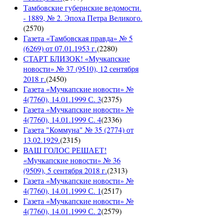
Тамбовские губернские ведомости.
- 1889, № 2. Эпоха Петра Великого.
(
2570
)
Газета «Тамбовская правда» № 5
(6269) от 07.01.1953 г.
(
2280
)
СТАРТ БЛИЗОК! «Мучкапские
новости» № 37 (9510), 12 сентября
2018 г.
(
2450
)
Газета «Мучкапские новости» №
4(7760), 14.01.1999 С. 3
(
2375
)
Газета «Мучкапские новости» №
4(7760), 14.01.1999 С. 4
(
2336
)
Газета "Коммуна" № 35 (2774) от
13.02.1929.
(
2315
)
ВАШ ГОЛОС РЕШАЕТ!
«Мучкапские новости» № 36
(9509), 5 сентября 2018 г.
(
2313
)
Газета «Мучкапские новости» №
4(7760), 14.01.1999 С. 1
(
2517
)
Газета «Мучкапские новости» №
4(7760), 14.01.1999 С. 2
(
2579
)