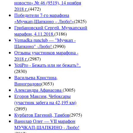
новости» № 46 (9519), 14 ноября
2018 г.
(
4472
)
Победители 7-го марафона
«Мучкап-Шапкино – Любо!»
(
2825
)
Грибановский Сергей. Мучкапский
марафон, 4.11.2018.
(
3186
)
Vernadka runclub — "Мучкап -
Шапкино" -Любо!
(
2990
)
Отзывы участников марафона -
2018 г.
(
2987
)
YetiPro - Бежать или не бежать?..
(
2830
)
Васильева Кристина,
Виноградово
(
3053
)
Александра Афанасова
(
3005
)
Егоров Максим, Чебоксары
(участник забега на 42,195 км)
(
2895
)
Курбатов Евгений, Тамбов
(
2975
)
Ванилар Олег — VII марафон
МУЧКАП-ШАПКИНО - Любо!