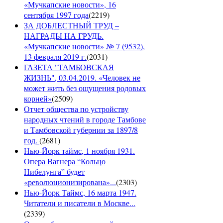
«Мучкапские новости», 16
сентября 1997 года
(
2219
)
ЗА ДОБЛЕСТНЫЙ ТРУД –
НАГРАДЫ НА ГРУДЬ.
«Мучкапские новости» № 7 (9532),
13 февраля 2019 г.
(
2031
)
ГАЗЕТА "ТАМБОВСКАЯ
ЖИЗНЬ", 03.04.2019. «Человек не
может жить без ощущения родовых
корней»
(
2509
)
Отчет общества по устройству
народных чтений в городе Тамбове
и Тамбовской губернии за 1897/8
год.
(
2681
)
Нью-Йорк таймс, 1 ноября 1931.
Опера Вагнера “Кольцо
Нибелунга” будет
«революционизирована»...
(
2303
)
Нью-Йорк Таймс, 16 марта 1947.
Читатели и писатели в Москве...
(
2339
)