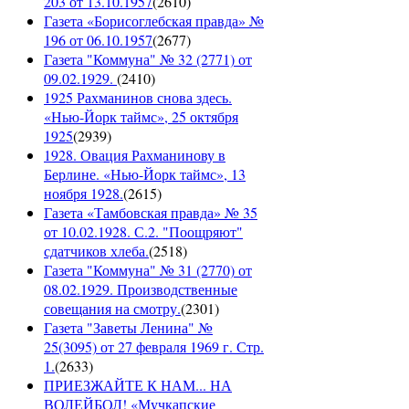
203 от 13.10.1957
(
2610
)
Газета «Борисоглебская правда» №
196 от 06.10.1957
(
2677
)
Газета "Коммуна" № 32 (2771) от
09.02.1929.
(
2410
)
1925 Рахманинов снова здесь.
«Нью-Йорк таймс», 25 октября
1925
(
2939
)
1928. Овация Рахманинову в
Берлине. «Нью-Йорк таймс», 13
ноября 1928.
(
2615
)
Газета «Тамбовская правда» № 35
от 10.02.1928. С.2. "Поощряют"
сдатчиков хлеба.
(
2518
)
Газета "Коммуна" № 31 (2770) от
08.02.1929. Производственные
совещания на смотру.
(
2301
)
Газета "Заветы Ленина" №
25(3095) от 27 февраля 1969 г. Стр.
1.
(
2633
)
ПРИЕЗЖАЙТЕ К НАМ... НА
ВОЛЕЙБОЛ! «Мучкапские