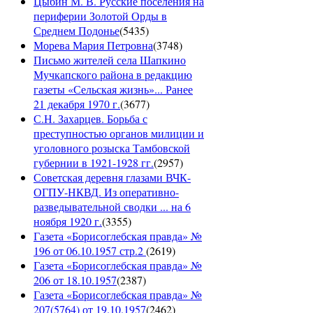
Цыбин М. В. Русские поселения на
периферии Золотой Орды в
Среднем Подонье
(
5435
)
Морева Мария Петровна
(
3748
)
Письмо жителей села Шапкино
Мучкапского района в редакцию
газеты «Сельская жизнь»... Ранее
21 декабря 1970 г.
(
3677
)
С.Н. Захарцев. Борьба с
преступностью органов милиции и
уголовного розыска Тамбовской
губернии в 1921-1928 гг.
(
2957
)
Советская деревня глазами ВЧК-
ОГПУ-НКВД. Из оперативно-
разведывательной сводки ... на 6
ноября 1920 г.
(
3355
)
Газета «Борисоглебская правда» №
196 от 06.10.1957 стр.2
(
2619
)
Газета «Борисоглебская правда» №
206 от 18.10.1957
(
2387
)
Газета «Борисоглебская правда» №
207(5764) от 19.10.1957
(
2462
)