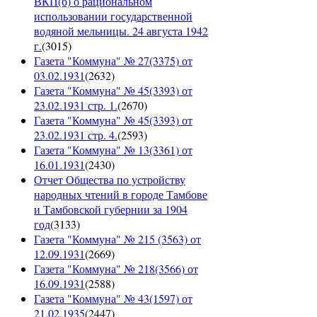
ВКП(б) о рациональном
использовании государственной
водяной мельницы. 24 августа 1942
г.
(
3015
)
Газета "Коммуна" № 27(3375) от
03.02.1931
(
2632
)
Газета "Коммуна" № 45(3393) от
23.02.1931 стр. 1.
(
2670
)
Газета "Коммуна" № 45(3393) от
23.02.1931 стр. 4.
(
2593
)
Газета "Коммуна" № 13(3361) от
16.01.1931
(
2430
)
Отчет Общества по устройству
народных чтений в городе Тамбове
и Тамбовской губернии за 1904
год
(
3133
)
Газета "Коммуна" № 215 (3563) от
12.09.1931
(
2669
)
Газета "Коммуна" № 218(3566) от
16.09.1931
(
2588
)
Газета "Коммуна" № 43(1597) от
21.02.1935
(
2447
)