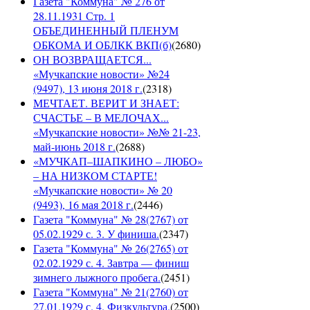
Газета "Коммуна" № 276 от
28.11.1931 Стр. 1
ОБЪЕДИНЕННЫЙ ПЛЕНУМ
ОБКОМА И ОБЛКК ВКП(б)
(
2680
)
ОН ВОЗВРАЩАЕТСЯ...
«Мучкапские новости» №24
(9497), 13 июня 2018 г.
(
2318
)
МЕЧТАЕТ. ВЕРИТ И ЗНАЕТ:
СЧАСТЬЕ – В МЕЛОЧАХ...
«Мучкапские новости» №№ 21-23,
май-июнь 2018 г.
(
2688
)
«МУЧКАП–ШАПКИНО – ЛЮБО»
– НА НИЗКОМ СТАРТЕ!
«Мучкапские новости» № 20
(9493), 16 мая 2018 г.
(
2446
)
Газета "Коммуна" № 28(2767) от
05.02.1929 с. 3. У финиша.
(
2347
)
Газета "Коммуна" № 26(2765) от
02.02.1929 с. 4. Завтра — финиш
зимнего лыжного пробега.
(
2451
)
Газета "Коммуна" № 21(2760) от
27.01.1929 с. 4. Физкультура.
(
2500
)