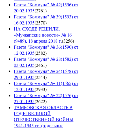
Газета "Коммуна" № 42(1596) от
20.02.1935
(
2761
)
Газета "Коммуна" № 39(1593) от
16.02.1935
(
2570
)
НА СХОДЕ РЕШИЛИ.
«Мучкапские новости» № 16
(9489), 18 апреля 2018 г.
(
3256
)
Газета "Коммуна" № 36(1590) от
12.02.1935
(
2582
)
Газета "Коммуна" № 28(1582) от
03.02.1935
(
2461
)
Газета "Коммуна" № 24(1578) от
29.01.1935
(
2544
)
Газета "Коммуна" № 11(1565) от
12.01.1935
(
2933
)
Газета "Коммуна" № 22(1576) от
27.01.1935
(
2622
)
ТАМБОВСКАЯ ОБЛАСТЬ В
ГОДЫ ВЕЛИКОЙ
ОТЕЧЕСТВЕННОЙ ВОЙНЫ
1941-1945 гг. (отдельные