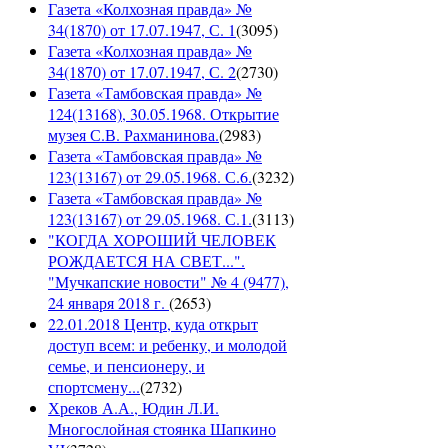
Газета «Колхозная правда» №
34(1870) от 17.07.1947, С. 1
(
3095
)
Газета «Колхозная правда» №
34(1870) от 17.07.1947, С. 2
(
2730
)
Газета «Тамбовская правда» №
124(13168), 30.05.1968. Открытие
музея С.В. Рахманинова.
(
2983
)
Газета «Тамбовская правда» №
123(13167) от 29.05.1968. С.6.
(
3232
)
Газета «Тамбовская правда» №
123(13167) от 29.05.1968. С.1.
(
3113
)
"КОГДА ХОРОШИЙ ЧЕЛОВЕК
РОЖДАЕТСЯ НА СВЕТ...".
"Мучкапские новости" № 4 (9477),
24 января 2018 г.
(
2653
)
22.01.2018 Центр, куда открыт
доступ всем: и ребенку, и молодой
семье, и пенсионеру, и
спортсмену...
(
2732
)
Хреков А.А., Юдин Л.И.
Многослойная стоянка Шапкино