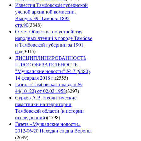
Известия Тамбовской губернской
ученой архивной комиссии.
Выпуск 39. Тамбов. 1895
стр.90
(
3848
)
Отчет Общества по устройству
народных чтений в городе Тамбове
и Тамбовской губернии за 1901
год
(
3015
)
ДИСЦИПЛИНИРОВАННОСТЬ
ПЛЮС ОБЯЗАТЕЛЬНОСТЬ.
"Мучкапские новости" № 7 (9480),
14 февраля 2018 г.
(
2555
)
Газета «Тамбовская правда» №
44(10122) от 02.03.1958
(
3297
)
Сурков А.В. Неолитические
памятники на территории
Тамбовской области (к истории
исследований)
(
4598
)
Газета «Мучкапские новости»
2012-06-20 Находки со дна Вороны
(
2699
)