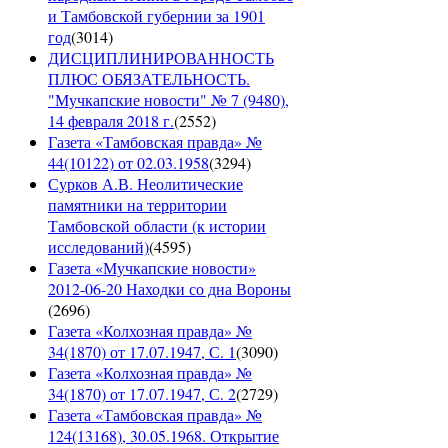
и Тамбовской губернии за 1901
год
(
3014
)
ДИСЦИПЛИНИРОВАННОСТЬ
ПЛЮС ОБЯЗАТЕЛЬНОСТЬ.
"Мучкапские новости" № 7 (9480),
14 февраля 2018 г.
(
2552
)
Газета «Тамбовская правда» №
44(10122) от 02.03.1958
(
3294
)
Сурков А.В. Неолитические
памятники на территории
Тамбовской области (к истории
исследований)
(
4595
)
Газета «Мучкапские новости»
2012-06-20 Находки со дна Вороны
(
2696
)
Газета «Колхозная правда» №
34(1870) от 17.07.1947, С. 1
(
3090
)
Газета «Колхозная правда» №
34(1870) от 17.07.1947, С. 2
(
2729
)
Газета «Тамбовская правда» №
124(13168), 30.05.1968. Открытие