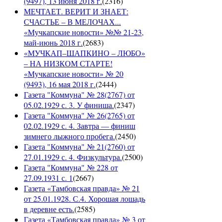
(9497), 13 июня 2018 г.
(
2316
)
МЕЧТАЕТ. ВЕРИТ И ЗНАЕТ:
СЧАСТЬЕ – В МЕЛОЧАХ...
«Мучкапские новости» №№ 21-23,
май-июнь 2018 г.
(
2683
)
«МУЧКАП–ШАПКИНО – ЛЮБО»
– НА НИЗКОМ СТАРТЕ!
«Мучкапские новости» № 20
(9493), 16 мая 2018 г.
(
2444
)
Газета "Коммуна" № 28(2767) от
05.02.1929 с. 3. У финиша.
(
2347
)
Газета "Коммуна" № 26(2765) от
02.02.1929 с. 4. Завтра — финиш
зимнего лыжного пробега.
(
2450
)
Газета "Коммуна" № 21(2760) от
27.01.1929 с. 4. Физкультура.
(
2500
)
Газета "Коммуна" № 228 от
27.09.1931 с. 1
(
2667
)
Газета «Тамбовская правда» № 21
от 25.01.1928. С.4. Хорошая лошадь
в деревне есть.
(
2585
)
Газета «Тамбовская правда» № 3 от