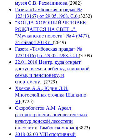
музея С.В. Рахманинова.
(
2982
)
Газета «Тамбовская правда» №
123(13167) от 29.05.1968. С.6.
(
3232
)
"КОГДА ХОРОШИЙ ЧЕЛОВЕК
РОЖДАЕТСЯ НА СВЕТ...".
"Мучкапские новости" № 4 (9477),
24 января 2018 г.
(
2649
)
Газета «Тамбовская правда» №
123(13167) от 29.05.1968. С.1.
(
3109
)
22.01.2018 Центр, куда открыт
доступ всем: и ребенку, и молодой
семье, и пенсионеру, и
спортсмену...
(
2729
)
Хреков А.А., Юдин Л.И.
Многослойная стоянка Шапкино
VI
(
3725
)
Скоробогатов А.М. Ареал
распространения энеолитических
культур донской лесостепи
(энеолит в Тамбовском крае)
(
3823
)
2018-02-03 VIII спортивный