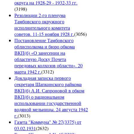
округа на 1928-29 - 1932-33 гг.
(
3198
)
Резолюции 2-го пленума
Тамбовского окружного
исполнительного комитета
советов. 11-15 ноября 1928 г.
(
3056
)
Постановление Тамбовского
облисполкома и бюро обкома
ВКП(б) «О занесении на
областную Доску Почета
передовых колхозов области». 20
марта 1942 г.
(
3312
)
Докладная записка первого
секретаря Шапкинского райкома
ВКП(б) А.И. Сапроновой в обком
ВКП(б) о рациональном
использовании государственной
водяной мельницы. 24 августа 1942
г.
(
3013
)
Газета "Коммуна" № 27(3375) от
03.02.1931
(
2632
)