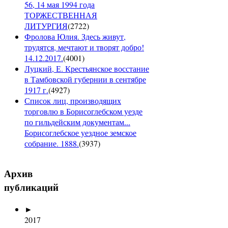
56, 14 мая 1994 года
ТОРЖЕСТВЕННАЯ
ЛИТУРГИЯ
(
2722
)
Фролова Юлия. Здесь живут,
трудятся, мечтают и творят добро!
14.12.2017.
(
4001
)
Луцкий, Е. Крестьянское восстание
в Тамбовской губернии в сентябре
1917 г.
(
4927
)
Список лиц, производящих
торговлю в Борисоглебском уезде
по гильдейским документам...
Борисоглебское уездное земское
собрание. 1888.
(
3937
)
Архив
публикаций
►
2017