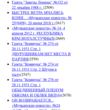
Газета "Заветы Ленина" №152 от
22 декабря 1988 г.
(
2509
)
БЫСТРЕЕ ВЕТРА МЧАЛИСЬ
КОНИ... «Мучкапские новости» №
25(9498), 20 июня 2018 г.
(
2617
)
«Мучкапские новости» № 14, 4
апреля 2012 г. РЕСПУБЛИКА
КРАСНОГАЛСТУЧНЫХ
(
2669
)
Газета "Коммуна" № 274 от
26.11.1931 Стр. 1
ДВУРУШНИКАМ НЕТ МЕСТА В
ПАРТИИ
(
2559
)
Газета "Коммуна" № 274 от
26.11.1931 Стр. 2 Штурм в
тылу
(
2547
)
Газета "Коммуна" № 276 от
28.11.1931 Стр. 1
ОБЪЕДИНЕННЫЙ ПЛЕНУМ
ОБКОМА И ОБЛКК ВКП(б)
(
2678
)
ОН ВОЗВРАЩАЕТСЯ...
«Мучкапские новости» №24