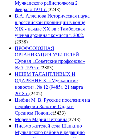
Мучкапского райисполкома 2
февраля 1971 г.
(
3248
)
В.А. Алленова Историческая наука
в российской провинции в конце
XIX - начале XX вв.: Тамбовская
ученая архивная комиссия. 2002.
(
2938
)
ПРОФСОЮЗНАЯ
ОРГАНИЗАЦИЯ УЧИТЕЛЕЙ.
Журнал «Советские профсоюзы»
№ 7, 1955 г.
(
2883
)
ИЩЕМ ТАЛАНТЛИВЫХ И
ОДАРЁННЫХ. «Мучкапские
новости», № 12 (9485), 21 марта
2018 г.
(
2402
)
Цыбин М. В. Русские поселения на
периферии Золотой Орды в
Среднем Подонье
(
5433
)
Морева Мария Петровна
(
3748
)
Письмо жителей села Шапкино
Мучкапского района в редакцию