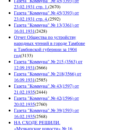
Газета "Коммуна" № 45(3393) от
23.02.1931 стр. 1.
(
2670
)
Газета "Коммуна" № 45(3393) от
23.02.1931 стр. 4.
(
2592
)
Газета "Коммуна" № 13(3361) от
16.01.1931
(
2428
)
Отчет Общества по устройству
народных чтений в городе Тамбове
и Тамбовской губернии за 1904
год
(
3133
)
Газета "Коммуна" № 215 (3563) от
12.09.1931
(
2666
)
Газета "Коммуна" № 218(3566) от
16.09.1931
(
2585
)
Газета "Коммуна" № 43(1597) от
21.02.1935
(
2444
)
Газета "Коммуна" № 42(1596) от
20.02.1935
(
2760
)
Газета "Коммуна" № 39(1593) от
16.02.1935
(
2568
)
НА СХОДЕ РЕШИЛИ.
«Мучкапские новости» № 16