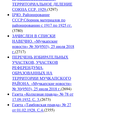
ТЕРРИТОРИАЛЬНОЕ ДЕЛЕНИЕ
СОЮЗА ССР. 1929.
(
3297
)
ЦЧО. Районирование
СССР:Сборник материалов по
районированию с 1917 по 1925 гг.
(
3780
)
ЗАЧИСЛЕН В СПИСКИ
НАВЕЧНО. «Мучкапские
новости» № 30(9503), 25 июля 2018
г.
(
2717
)
ПЕРЕЧЕНЬ ИЗБИРАТЕЛЬНЫХ
УЧАСТКОВ, УЧАСТКОВ
РЕФЕРЕНДУМА,
ОБРАЗОВАННЫХ НА
ТЕРРИТОРИИ МУЧКАПСКОГО
РАЙОНА. «Мучкапские новости»
№ 30(9503), 25 июля 2018 г.
(
2694
)
Газета «Колхозная правда» № 78 от
17.09.1932. С. 3.
(
2673
)
Газета «Тамбовская правда» № 27
от 01.02.1928. С.4.
(
2355
)