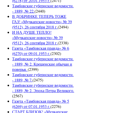
(6278) от 20.01.1953 г.
(
2471
)
Тамбовские губернские ведомости.
- 1889, № 22.
(
2440
)
В ДОБРИНКЕ ТЕПЕРЬ ТОЖЕ
ГАЗ! «Мучкапские новости» № 39
(9512), 26 сентября 2018 г.
(
2494
)
И НА ДУШЕ ТЕПЛО!
«Мучкапские новости» № 39
(9512), 26 сентября 2018 г.
(
2338
)
Газета «Тамбовская правда» № 6
(6270) от 09.01.1953 г.
(
2302
)
Тамбовские губернские ведомости.
- 1889, № 2. Крещенские обычаи и
поверья.
(
2399
)
Тамбовские губернские ведомости.
- 1889, № 7.
(
2475
)
Тамбовские губернские ведомости.
- 1889, № 2. Эпоха Петра Великого.
(
2567
)
Газета «Тамбовская правда» № 5
(6269) от 07.01.1953 г.
(
2276
)
СТАРТ БЛИЗОК! «Мучкапские