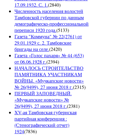
17.09.1932. С. 1.
(
2840
)
Численность населения волостей
Тамбовской губернии по данным
демографическо-профессиональной
переписи 1920 года.
(
5133
)
Газета "Коммуна" № 22(2761) от
29.01.1929 с. 2. Тамбовские
бригады на селе.
(
2420
)
Газета «Голос пахаря» № 44 (653)
от 06.06.1928 г.
(
2394
)
НАЧАЛОСЬ СТРОИТЕЛЬСТВО
ПАМЯТНИКА УЧАСТНИКАМ
ВОЙНЫ. «Мучкапские новости»
№ 26(9499), 27 июня 2018 г.
(
2315
)
ПЕРВЫЙ ЗАПОВЕДНЫЙ.
«Мучкапские новости» №
26(9499), 27 июня 2018 г.
(
2381
)
XV-ая Тамбовская губернская
партийная конференция :
(Стенографический отчет)
1924
(
7836
)