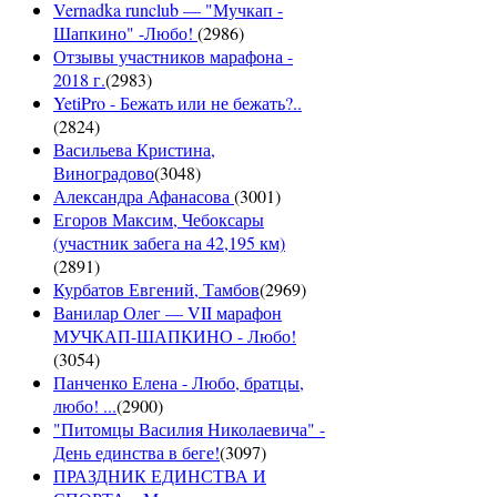
Vernadka runclub — "Мучкап -
Шапкино" -Любо!
(
2986
)
Отзывы участников марафона -
2018 г.
(
2983
)
YetiPro - Бежать или не бежать?..
(
2824
)
Васильева Кристина,
Виноградово
(
3048
)
Александра Афанасова
(
3001
)
Егоров Максим, Чебоксары
(участник забега на 42,195 км)
(
2891
)
Курбатов Евгений, Тамбов
(
2969
)
Ванилар Олег — VII марафон
МУЧКАП-ШАПКИНО - Любо!
(
3054
)
Панченко Елена - Любо, братцы,
любо! ...
(
2900
)
"Питомцы Василия Николаевича" -
День единства в беге!
(
3097
)
ПРАЗДНИК ЕДИНСТВА И