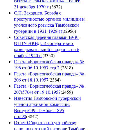
газеты «Сельская жизнь»... Ранее
21 декабря 1970 г.
(
3672
)
С.Н. Захарцев. Борьба с
преступностью органов милиции и
уголовного розыска Тамбовской
губернии в 1921-1928 гг.
(
2956
)
Советская деревня глазами ВЧК-
ОГПУ-НКВД. Из оперативно-
разведывательной сводки ... на 6
ноября 1920 г.
(
3350
)
Газета «Борисоглебская правда» №
196 от 06.10.1957 стр.2
(
2618
)
Газета «Борисоглебская правда» №
206 от 18.10.1957
(
2384
)
Газета «Борисоглебская правда» №
207(5764) от 19.10.1957
(
2459
)
Известия Тамбовской губернской
ученой архивной комиссии.
Выпуск 39. Тамбов. 1895
стр.90
(
3842
)
Отчет Общества по устройству
народных чтений в городе Тамбове