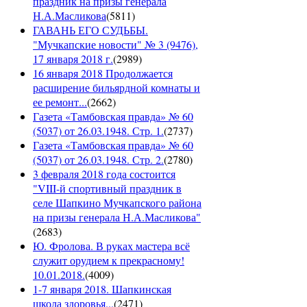
праздник на призы генерала
Н.А.Масликова
(
5811
)
ГАВАНЬ ЕГО СУДЬБЫ.
"Мучкапские новости" № 3 (9476),
17 января 2018 г.
(
2989
)
16 января 2018 Продолжается
расширение бильярдной комнаты и
ее ремонт...
(
2662
)
Газета «Тамбовская правда» № 60
(5037) от 26.03.1948. Стр. 1.
(
2737
)
Газета «Тамбовская правда» № 60
(5037) от 26.03.1948. Стр. 2.
(
2780
)
3 февраля 2018 года состоится
"VIII-й спортивный праздник в
селе Шапкино Мучкапского района
на призы генерала Н.А.Масликова"
(
2683
)
Ю. Фролова. В руках мастера всё
служит орудием к прекрасному!
10.01.2018.
(
4009
)
1-7 января 2018. Шапкинская
школа здоровья...
(
2471
)