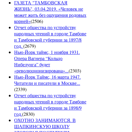
ГАЗЕТА "ТАМБОВСКАЯ
ЖИЗНЬ", 03.04.2019. «Человек не
может жить без ощущения родовых
корней»
(
2506
)
Отчет общества по устройству
народных чтений в городе Тамбове
и Тамбовской губернии за 1897/8
год.
(
2679
)
Нью-Йорк таймс, 1 ноября 1931.
Опера Вагнера “Кольцо
Нибелунга” будет
«революционизирована»...
(
2303
)
Нью-Йорк Таймс, 16 марта 1947.
Читатели и писатели в Москве...
(
2339
)
Отчет общества по устройству
народных чтений в городе Тамбове
и Тамбовской губернии за 1898/9
год.
(
2830
)
ОХОТНО ЗАНИМАЮТСЯ. В
ШАПКИНСКУЮ ШКОЛУ