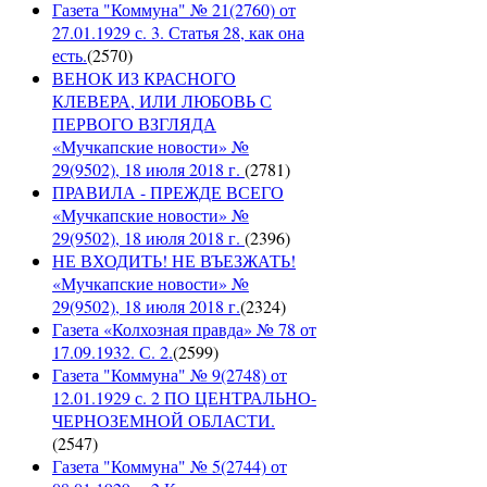
Газета "Коммуна" № 21(2760) от
27.01.1929 с. 3. Статья 28, как она
есть.
(
2570
)
ВЕНОК ИЗ КРАСНОГО
КЛЕВЕРА, ИЛИ ЛЮБОВЬ С
ПЕРВОГО ВЗГЛЯДА
«Мучкапские новости» №
29(9502), 18 июля 2018 г.
(
2781
)
ПРАВИЛА - ПРЕЖДЕ ВСЕГО
«Мучкапские новости» №
29(9502), 18 июля 2018 г.
(
2396
)
НЕ ВХОДИТЬ! НЕ ВЪЕЗЖАТЬ!
«Мучкапские новости» №
29(9502), 18 июля 2018 г.
(
2324
)
Газета «Колхозная правда» № 78 от
17.09.1932. С. 2.
(
2599
)
Газета "Коммуна" № 9(2748) от
12.01.1929 с. 2 ПО ЦЕНТРАЛЬНО-
ЧЕРНОЗЕМНОЙ ОБЛАСТИ.
(
2547
)
Газета "Коммуна" № 5(2744) от