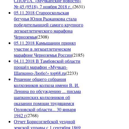
СПОРТА. «Мучкапские новости»
№ 45 (9518), 7 ноября 2018 г.
(
2631
)
05.11.2018 Старооскольская
бегунья Юлия Рыжанкова стала
победительницей самого крупного
легкоатлетического марафона
Черноземья
(
2308
)
05.11.2018 Камышанин принял
участие в легкоатлетическом
марафоне Черноземья России
(
2185
)
04.11.2018 В Тамбовской области
прошёл марафон «Мучкап-
Шапкино-Любо!» top68.ru
(
2233
)
Решение общего собрания
колхозников колхоза имени В. И.
Ленина по обсуждению ... письма
шапкинских колхозников об
оказании помощи трудящимся
Орловской области... 30 января
1942 г
(
2768
)
Отчет Борисоглебской уездной
земской управы с 1 сентября 1869