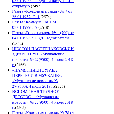
08.01.1929 с. 2 Кулаки наступают в
открытую.
(
2492
)
Газета «Колхозная правда» № 7 от
26.01.1932. С. 1.
(
2574
)
Газета "Коммуна" № 1 от
03.01.1929 с. 2.
(
2618
)
Газета «Голос пахаря» № 1 (700) от
04.01.1928 г. СУД. Поджигатели.
(
2352
)
ШЕСТОЙ ПАСТЕРНАКОВСКИЙ,
ЗДРАВСТВУЙ! «Мучкапские
новости» № 27(9500), 4 июля 2018
г.
(
2466
)
«ПАМЯТНИКИ ЗУРАБА
ЦЕРЕТЕЛИ В МУЧКАПЕ».
«Мучкапские новости» №
27(9500), 4 июля 2018 г.
(
2875
)
ВСПОМИНАЯ ТРУДНОЕ
ДЕТСТВО... «Мучкапские
новости» № 27(9500), 4 июля 2018
г.
(
2505
)
Газета «Колхозная правда» № 78 от