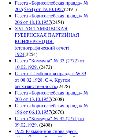
Газета «Борисоглебская правда» №
207(5764) от 19.10.1957
(
2491
)
Газета «Борисоглебская правда» №
206 от 18.10.1957
(
2454
)
XVI-АЯ ТАМБОВСКАЯ
ГУБЕРНСКАЯ ПАРТИЙНАЯ
КОНФЕРЕНЦИЯ.
(стенографический отчет)
1924
(
3254
)
Газета "Коммуна" № 33 (2772) от
10.02.1929.
(
2472
)
Газета «Тамбовская правда» № 33
от 08.02.1928. С.4. Кругом
бесхозяйственность.
(
2478
)
Газета «Борисоглебская правда» №
203 от 13.10.1957
(
2608
)
Газета «Борисоглебская правда» №
196 от 06.10.1957
(
2676
)
Газета "Коммуна" № 32 (2771) от
09.02.1929.
(
2408
)
1925 Рахманинов снова здесь.