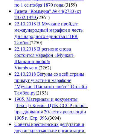
по 1 сентября 1870 года.
(
3159
)
Газета "Коммуна" № 44(2783) от
23.02.1929.
(
2361
)
22.10.2018 В Мучкапе пройдет
международный марафон в честь
Дня народного единства ГТРК
Тамбов
(
2250
)
22.10.2018 В регионе снова
состоится марафон «Мучкап-
Шапкино-любо!»
Vtambove.ru
(
2262
)
22.10.2018 Бегуны со всей страны
примут участие в марафоне
"Мучкап-Шапкино-любо!" Онлайн
Тамбов.ру
(
2193
)
1905. Материалы и документы
[Текст] / Комис. ЦИК СССР по орг.
празднования 20-летия революции
1905 г. Стр. 393.
(
3094
)
Советы крестьянских депутатов и
другие крестьянские организации.