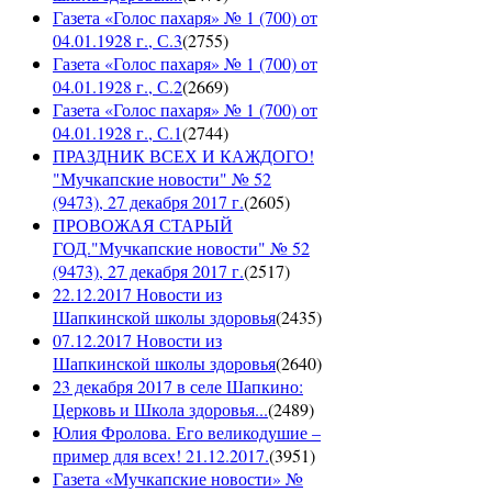
Газета «Голос пахаря» № 1 (700) от
04.01.1928 г., С.3
(
2755
)
Газета «Голос пахаря» № 1 (700) от
04.01.1928 г., С.2
(
2669
)
Газета «Голос пахаря» № 1 (700) от
04.01.1928 г., С.1
(
2744
)
ПРАЗДНИК ВСЕХ И КАЖДОГО!
"Мучкапские новости" № 52
(9473), 27 декабря 2017 г.
(
2605
)
ПРОВОЖАЯ СТАРЫЙ
ГОД."Мучкапские новости" № 52
(9473), 27 декабря 2017 г.
(
2517
)
22.12.2017 Новости из
Шапкинской школы здоровья
(
2435
)
07.12.2017 Новости из
Шапкинской школы здоровья
(
2640
)
23 декабря 2017 в селе Шапкино:
Церковь и Школа здоровья...
(
2489
)
Юлия Фролова. Его великодушие –
пример для всех! 21.12.2017.
(
3951
)
Газета «Мучкапские новости» №