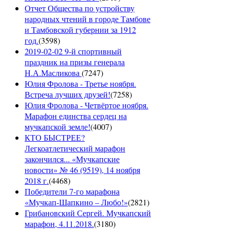
Отчет Общества по устройству
народных чтений в городе Тамбове
и Тамбовской губернии за 1912
год.
(
3598
)
2019-02-02 9-й спортивный
праздник на призы генерала
Н.А.Масликова
(
7247
)
Юлия Фролова - Третье ноября.
Встреча лучших друзей!
(
7258
)
Юлия Фролова - Четвёртое ноября.
Марафон единства сердец на
мучкапской земле!
(
4007
)
КТО БЫСТРЕЕ?
Легкоатлетический марафон
закончился... «Мучкапские
новости» № 46 (9519), 14 ноября
2018 г.
(
4468
)
Победители 7-го марафона
«Мучкап-Шапкино – Любо!»
(
2821
)
Грибановский Сергей. Мучкапский
марафон, 4.11.2018.
(
3180
)