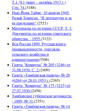
Т.1. Ч.1 (март – октябрь 1917 г.)
Стр. 74.
(
3188
)
Нью-Йорк Таймс, 10 апреля 1949.
Ральф Томпсон. “В литературе и за
ее пределами”
(
2521
)
Материалы по истории СССР. Т. 1:
Документы по истории советского
общества. - 1955.
(
3122
)
Вся Россия 1899. Русская книга
промышленности, торговли,
сельского хозяйства и
администрации
(
3506
)
Газета "Коммуна" № 205 (3246) от
31.08.1930. С. 2.
(
2409
)
Газета «Тамбовская правда» № 20
(6284) от 28.01.1953 г.
(
2365
)
Газета "Коммуна" № 175 (3215) от
27.07.1930.
(
2458
)
Тамбовские губернские ведомости.
- 1889, № 31.
(
2351
)
Газета «Тамбовская правда» № 14