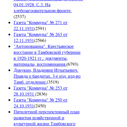
04.01.1928. С.3. На
хлебозагоовительном фронте.
(
2537
)
Газета "Коммуна" № 271 от
22.11.1931
(
2591
)
Газета "Коммуна" № 263 от
12.11.1931
(
2566
)
"Антоновщина". Крестьянское
восстание в Тамбовской губернии
в 1920-1921 гг.: документы,
материалы, воспоминания.
(
6793
)
Докукин, Владимир Игнатьевич.
Правда о бандитах. 3-е изд. изд-во
Тамб. отделение.
(
3519
)
Газета "Коммуна" № 253 от
28.10.1931
(
2836
)
Газета "Коммуна" № 250 от
24.10.1931
(
2450
)
Пятилетний перспективный план
развития хозяйственной и
культурной жизни Тамбовского