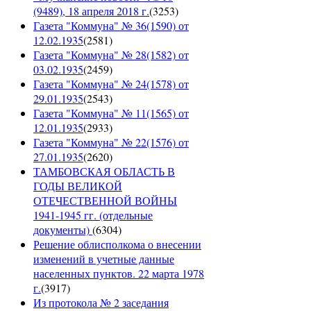
(9489), 18 апреля 2018 г.
(
3253
)
Газета "Коммуна" № 36(1590) от
12.02.1935
(
2581
)
Газета "Коммуна" № 28(1582) от
03.02.1935
(
2459
)
Газета "Коммуна" № 24(1578) от
29.01.1935
(
2543
)
Газета "Коммуна" № 11(1565) от
12.01.1935
(
2933
)
Газета "Коммуна" № 22(1576) от
27.01.1935
(
2620
)
ТАМБОВСКАЯ ОБЛАСТЬ В
ГОДЫ ВЕЛИКОЙ
ОТЕЧЕСТВЕННОЙ ВОЙНЫ
1941-1945 гг. (отдельные
документы)
(
6304
)
Решение облисполкома о внесении
изменений в учетные данные
населенных пунктов. 22 марта 1978
г.
(
3917
)
Из протокола № 2 заседания