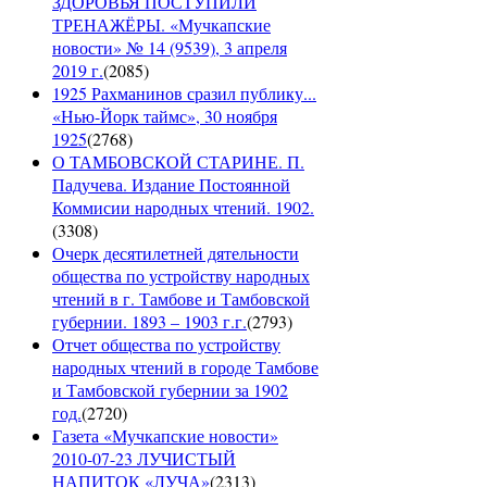
ЗДОРОВЬЯ ПОСТУПИЛИ
ТРЕНАЖЁРЫ. «Мучкапские
новости» № 14 (9539), 3 апреля
2019 г.
(
2085
)
1925 Рахманинов сразил публику...
«Нью-Йорк таймс», 30 ноября
1925
(
2768
)
О ТАМБОВСКОЙ СТАРИНЕ. П.
Падучева. Издание Постоянной
Коммисии народных чтений. 1902.
(
3308
)
Очерк десятилетней дятельности
общества по устройству народных
чтений в г. Тамбове и Тамбовской
губернии. 1893 – 1903 г.г.
(
2793
)
Отчет общества по устройству
народных чтений в городе Тамбове
и Тамбовской губернии за 1902
год.
(
2720
)
Газета «Мучкапские новости»
2010-07-23 ЛУЧИСТЫЙ
НАПИТОК «ЛУЧА»
(
2313
)