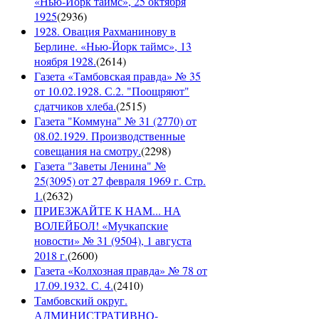
«Нью-Йорк таймс», 25 октября
1925
(
2936
)
1928. Овация Рахманинову в
Берлине. «Нью-Йорк таймс», 13
ноября 1928.
(
2614
)
Газета «Тамбовская правда» № 35
от 10.02.1928. С.2. "Поощряют"
сдатчиков хлеба.
(
2515
)
Газета "Коммуна" № 31 (2770) от
08.02.1929. Производственные
совещания на смотру.
(
2298
)
Газета "Заветы Ленина" №
25(3095) от 27 февраля 1969 г. Стр.
1.
(
2632
)
ПРИЕЗЖАЙТЕ К НАМ... НА
ВОЛЕЙБОЛ! «Мучкапские
новости» № 31 (9504), 1 августа
2018 г.
(
2600
)
Газета «Колхозная правда» № 78 от
17.09.1932. С. 4.
(
2410
)
Тамбовский округ.
АДМИНИСТРАТИВНО-