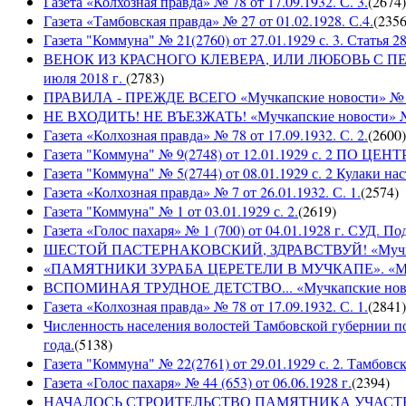
Газета «Колхозная правда» № 78 от 17.09.1932. С. 3.
(
2674
)
Газета «Тамбовская правда» № 27 от 01.02.1928. С.4.
(
235
Газета "Коммуна" № 21(2760) от 27.01.1929 с. 3. Статья 28,
ВЕНОК ИЗ КРАСНОГО КЛЕВЕРА, ИЛИ ЛЮБОВЬ С ПЕРВО
июля 2018 г.
(
2783
)
ПРАВИЛА - ПРЕЖДЕ ВСЕГО «Мучкапские новости» № 29(
НЕ ВХОДИТЬ! НЕ ВЪЕЗЖАТЬ! «Мучкапские новости» № 2
Газета «Колхозная правда» № 78 от 17.09.1932. С. 2.
(
2600
)
Газета "Коммуна" № 9(2748) от 12.01.1929 с. 2 П
Газета "Коммуна" № 5(2744) от 08.01.1929 с. 2 Кулаки на
Газета «Колхозная правда» № 7 от 26.01.1932. С. 1.
(
2574
)
Газета "Коммуна" № 1 от 03.01.1929 с. 2.
(
2619
)
Газета «Голос пахаря» № 1 (700) от 04.01.1928 г. СУД. П
ШЕСТОЙ ПАСТЕРНАКОВСКИЙ, ЗДРАВСТВУЙ! «Мучкапски
«ПАМЯТНИКИ ЗУРАБА ЦЕРЕТЕЛИ В МУЧКАПЕ». «Мучкапс
ВСПОМИНАЯ ТРУДНОЕ ДЕТСТВО... «Мучкапские новости
Газета «Колхозная правда» № 78 от 17.09.1932. С. 1.
(
2841
)
Численность населения волостей Тамбовской губернии 
года.
(
5138
)
Газета "Коммуна" № 22(2761) от 29.01.1929 с. 2. Тамбовс
Газета «Голос пахаря» № 44 (653) от 06.06.1928 г.
(
2394
)
НАЧАЛОСЬ СТРОИТЕЛЬСТВО ПАМЯТНИКА УЧАСТНИКАМ