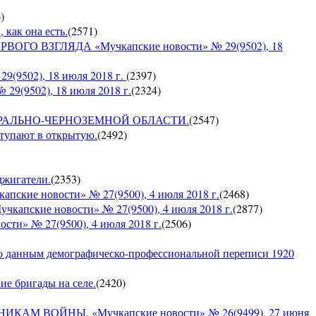
6
)
 как она есть.
(
2571
)
ГО ВЗГЛЯДА «Мучкапские новости» № 29(9502), 18
9502), 18 июля 2018 г.
(
2397
)
9(9502), 18 июля 2018 г.
(
2324
)
О ЦЕНТРАЛЬНО-ЧЕРНОЗЕМНОЙ ОБЛАСТИ.
(
2547
)
ступают в открытую.
(
2492
)
оджигатели.
(
2353
)
е новости» № 27(9500), 4 июля 2018 г.
(
2468
)
кие новости» № 27(9500), 4 июля 2018 г.
(
2877
)
» № 27(9500), 4 июля 2018 г.
(
2506
)
по данным демографическо-профессиональной переписи 1920
кие бригады на селе.
(
2420
)
 ВОЙНЫ. «Мучкапские новости» № 26(9499), 27 июня