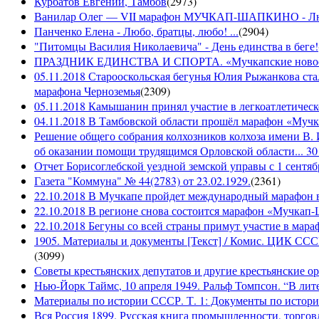
Курбатов Евгений, Тамбов
(
2973
)
Ванилар Олег — VII марафон МУЧКАП-ШАПКИНО - Л
Панченко Елена - Любо, братцы, любо! ...
(
2904
)
"Питомцы Василия Николаевича" - День единства в беге!
ПРАЗДНИК ЕДИНСТВА И СПОРТА. «Мучкапские новости»
05.11.2018 Старооскольская бегунья Юлия Рыжанкова ста
марафона Черноземья
(
2309
)
05.11.2018 Камышанин принял участие в легкоатлетичес
04.11.2018 В Тамбовской области прошёл марафон «Муч
Решение общего собрания колхозников колхоза имени В. 
об оказании помощи трудящимся Орловской области... 30 
Отчет Борисоглебской уездной земской управы с 1 сентябр
Газета "Коммуна" № 44(2783) от 23.02.1929.
(
2361
)
22.10.2018 В Мучкапе пройдет международный марафон в
22.10.2018 В регионе снова состоится марафон «Мучкап
22.10.2018 Бегуны со всей страны примут участие в ма
1905. Материалы и документы [Текст] / Комис. ЦИК СССР 
(
3099
)
Советы крестьянских депутатов и другие крестьянские орга
Нью-Йорк Таймс, 10 апреля 1949. Ральф Томпсон. “В лите
Материалы по истории СССР. Т. 1: Документы по истории
Вся Россия 1899. Русская книга промышленности, торгов