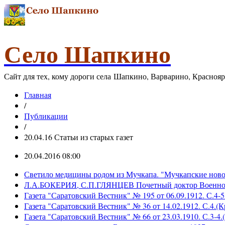
Село Шапкино
Сайт для тех, кому дороги села Шапкино, Варварино, Красноя
Главная
/
Публикации
/
20.04.16 Статьи из старых газет
20.04.2016 08:00
Светило медицины родом из Мучкапа. "Мучкапские новост
Л.А.БОКЕРИЯ, С.П.ГЛЯНЦЕВ Почетный доктор Военн
Газета "Саратовский Вестник" № 195 от 06.09.1912. С.4-5
Газета "Саратовский Вестник" № 36 от 14.02.1912. С.4.(
Газета "Саратовский Вестник" № 66 от 23.03.1910. С.3-4.