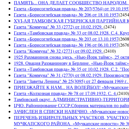
ПАМЯТЬ... ОНА ДЕЛАЕТ СООБЩЕСТВО НАРОДОМ. «Мучка
Газета «Борисоглебская правда» № 207(5764) от 19.10.195
Газета «Борисоглебская правда» № 206 от 18.10.1957
(
245
XVI-АЯ ТАМБОВСКАЯ ГУБЕРНСКАЯ ПАРТИЙНАЯ КОНФ
Газета "Коммуна" № 33 (2772) от 10.02.1929.
(
2474
)
Газета «Тамбовская правда» № 33 от 08.02.1928. С.4. Кру
Газета «Борисоглебская правда» № 203 от 13.10.1957
(
260
Газета «Борисоглебская правда» № 196 от 06.10.1957
(
267
Газета "Коммуна" № 32 (2771) от 09.02.1929.
(
2410
)
1925 Рахманинов снова здесь. «Нью-Йорк таймс», 25 октя
1928. Овация Рахманинову в Берлине. «Нью-Йорк таймс»,
Газета «Тамбовская правда» № 35 от 10.02.1928. С.2. "П
Газета "Коммуна" № 31 (2770) от 08.02.1929. Производст
Газета "Заветы Ленина" № 25(3095) от 27 февраля 1969 г. 
ПРИЕЗЖАЙТЕ К НАМ... НА ВОЛЕЙБОЛ! «Мучкапские ново
Газета «Колхозная правда» № 78 от 17.09.1932. С. 4.
(
2410
)
Тамбовский округ. АДМИНИСТРАТИВНО-ТЕРРИТОР
ЦЧО. Районирование СССР:Сборник материалов по район
ЗАЧИСЛЕН В СПИСКИ НАВЕЧНО. «Мучкапские новости» 
ПЕРЕЧЕНЬ ИЗБИРАТЕЛЬНЫХ УЧАСТКОВ, УЧАСТК
МУЧКАПСКОГО РАЙОНА. «Мучкапские новости» № 30(95