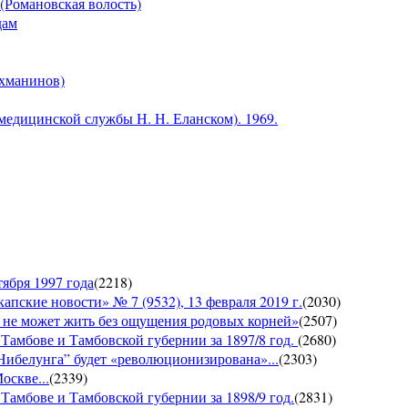
(Романовская волость)
дам
ахманинов)
медицинской службы Н. Н. Еланском). 1969.
ября 1997 года
(
2218
)
е новости» № 7 (9532), 13 февраля 2019 г.
(
2030
)
е может жить без ощущения родовых корней»
(
2507
)
 Тамбове и Тамбовской губернии за 1897/8 год.
(
2680
)
Нибелунга” будет «революционизирована»...
(
2303
)
оскве...
(
2339
)
Тамбове и Тамбовской губернии за 1898/9 год.
(
2831
)