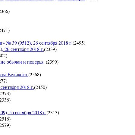
2366
)
2471
)
 39 (9512), 26 сентября 2018 г.
(
2495
)
26 сентября 2018 г.
(
2339
)
302
)
кие обычаи и поверья.
(
2399
)
тра Великого.
(
2568
)
277
)
ентября 2018 г.
(
2450
)
2373
)
2336
)
, 5 сентября 2018 г.
(
2313
)
2516
)
2579
)