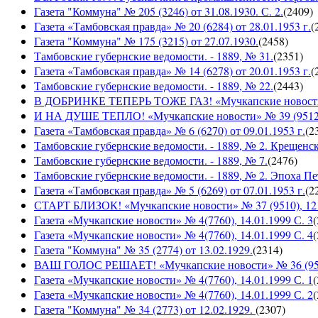
Газета "Коммуна" № 205 (3246) от 31.08.1930. С. 2.
(
2409
)
Газета «Тамбовская правда» № 20 (6284) от 28.01.1953 г.
(
Газета "Коммуна" № 175 (3215) от 27.07.1930.
(
2458
)
Тамбовские губернские ведомости. - 1889, № 31.
(
2351
)
Газета «Тамбовская правда» № 14 (6278) от 20.01.1953 г.
(
Тамбовские губернские ведомости. - 1889, № 22.
(
2443
)
В ДОБРИНКЕ ТЕПЕРЬ ТОЖЕ ГАЗ! «Мучкапские новости» №
И НА ДУШЕ ТЕПЛО! «Мучкапские новости» № 39 (9512), 
Газета «Тамбовская правда» № 6 (6270) от 09.01.1953 г.
(
2
Тамбовские губернские ведомости. - 1889, № 2. Крещенс
Тамбовские губернские ведомости. - 1889, № 7.
(
2476
)
Тамбовские губернские ведомости. - 1889, № 2. Эпоха Пе
Газета «Тамбовская правда» № 5 (6269) от 07.01.1953 г.
(
2
СТАРТ БЛИЗОК! «Мучкапские новости» № 37 (9510), 12 с
Газета «Мучкапские новости» № 4(7760), 14.01.1999 С. 3
(
Газета «Мучкапские новости» № 4(7760), 14.01.1999 С. 4
(
Газета "Коммуна" № 35 (2774) от 13.02.1929.
(
2314
)
ВАШ ГОЛОС РЕШАЕТ! «Мучкапские новости» № 36 (9509)
Газета «Мучкапские новости» № 4(7760), 14.01.1999 С. 1
(
Газета «Мучкапские новости» № 4(7760), 14.01.1999 С. 2
(
Газета "Коммуна" № 34 (2773) от 12.02.1929.
(
2307
)