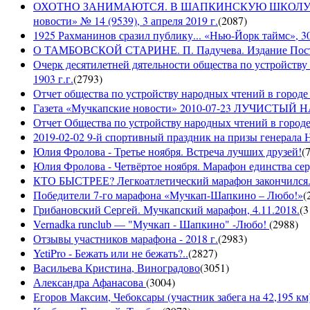
ОХОТНО ЗАНИМАЮТСЯ. В ШАПКИНСКУЮ ШКОЛУ З
новости» № 14 (9539), 3 апреля 2019 г.
(
2087
)
1925 Рахманинов сразил публику... «Нью-Йорк таймс», 3
О ТАМБОВСКОЙ СТАРИНЕ. П. Падучева. Издание Посто
Очерк десятилетней дятельности общества по устройству
1903 г.г.
(
2793
)
Отчет общества по устройству народных чтений в городе 
Газета «Мучкапские новости» 2010-07-23 ЛУЧИСТЫ
Отчет Общества по устройству народных чтений в городе
2019-02-02 9-й спортивный праздник на призы генерала
Юлия Фролова - Третье ноября. Встреча лучших друзей!
(
Юлия Фролова - Четвёртое ноября. Марафон единства сер
КТО БЫСТРЕЕ? Легкоатлетический марафон закончился...
Победители 7-го марафона «Мучкап-Шапкино – Любо!»
(
Грибановский Сергей. Мучкапский марафон, 4.11.2018.
(
3
Vernadka runclub — "Мучкап - Шапкино" -Любо!
(
2988
)
Отзывы участников марафона - 2018 г.
(
2983
)
YetiPro - Бежать или не бежать?..
(
2827
)
Васильева Кристина, Виноградово
(
3051
)
Александра Афанасова
(
3004
)
Егоров Максим, Чебоксары (участник забега на 42,195 км