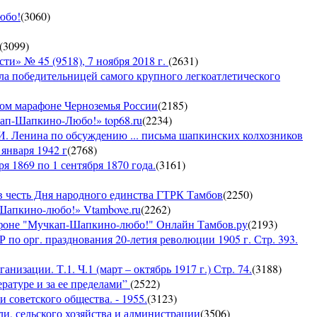
юбо!
(
3060
)
(
3099
)
 № 45 (9518), 7 ноября 2018 г.
(
2631
)
ла победительницей самого крупного легкоатлетического
ком марафоне Черноземья России
(
2185
)
кап-Шапкино-Любо!» top68.ru
(
2234
)
И. Ленина по обсуждению ... письма шапкинских колхозников
января 1942 г
(
2768
)
я 1869 по 1 сентября 1870 года.
(
3161
)
 честь Дня народного единства ГТРК Тамбов
(
2250
)
-Шапкино-любо!» Vtambove.ru
(
2262
)
рафоне "Мучкап-Шапкино-любо!" Онлайн Тамбов.ру
(
2193
)
по орг. празднования 20-летия революции 1905 г. Стр. 393.
низации. Т.1. Ч.1 (март – октябрь 1917 г.) Стр. 74.
(
3188
)
ратуре и за ее пределами”
(
2522
)
 советского общества. - 1955.
(
3123
)
ли, сельского хозяйства и администрации
(
3506
)