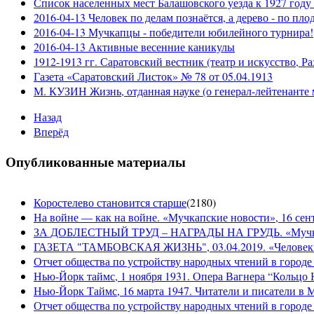
Список населенных мест Балашовского уезда к 1927 году 
2016-04-13 Человек по делам познаётся, а дерево - по пло
2016-04-13 Мучкапцы - победители юбилейного турнира!
2016-04-13 Активные весенние каникулы
1912-1913 гг. Саратовский вестник (театр и искусство, Р
Газета «Саратовский Листок» № 78 от 05.04.1913
М. КУЗИН Жизнь, отданная науке (о генерал-лейтенанте 
Назад
Вперёд
Опубликованные материалы
Коростелево становится старше
(
2180
)
На войне — как на войне. «Мучкапские новости», 16 сент
ЗА ДОБЛЕСТНЫЙ ТРУД – НАГРАДЫ НА ГРУДЬ. «Мучкапски
ГАЗЕТА "ТАМБОВСКАЯ ЖИЗНЬ", 03.04.2019. «Человек н
Отчет общества по устройству народных чтений в городе
Нью-Йорк таймс, 1 ноября 1931. Опера Вагнера “Кольцо 
Нью-Йорк Таймс, 16 марта 1947. Читатели и писатели в М
Отчет общества по устройству народных чтений в городе 