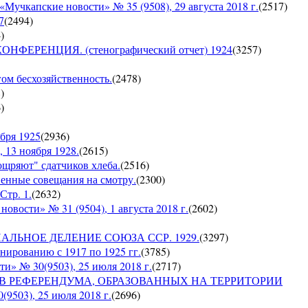
пские новости» № 35 (9508), 29 августа 2018 г.
(
2517
)
7
(
2494
)
4
)
ЕРЕНЦИЯ. (стенографический отчет) 1924
(
3257
)
гом бесхозяйственность.
(
2478
)
8
)
6
)
бря 1925
(
2936
)
 13 ноября 1928.
(
2615
)
оощряют" сдатчиков хлеба.
(
2516
)
венные совещания на смотру.
(
2300
)
Стр. 1.
(
2632
)
сти» № 31 (9504), 1 августа 2018 г.
(
2602
)
ИАЛЬНОЕ ДЕЛЕНИЕ СОЮЗА ССР. 1929.
(
3297
)
ированию с 1917 по 1925 гг.
(
3785
)
№ 30(9503), 25 июля 2018 г.
(
2717
)
ОВ РЕФЕРЕНДУМА, ОБРАЗОВАННЫХ НА ТЕРРИТОРИИ
03), 25 июля 2018 г.
(
2696
)