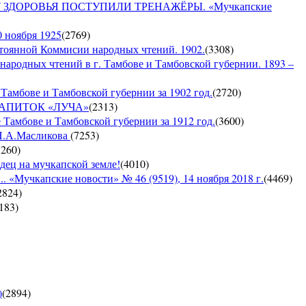
ДОРОВЬЯ ПОСТУПИЛИ ТРЕНАЖЁРЫ. «Мучкапские
0 ноября 1925
(
2769
)
янной Коммисии народных чтений. 1902.
(
3308
)
 народных чтений в г. Тамбове и Тамбовской губернии. 1893 –
Тамбове и Тамбовской губернии за 1902 год.
(
2720
)
Й НАПИТОК «ЛУЧА»
(
2313
)
 Тамбове и Тамбовской губернии за 1912 год.
(
3600
)
 Н.А.Масликова
(
7253
)
7260
)
дец на мучкапской земле!
(
4010
)
 «Мучкапские новости» № 46 (9519), 14 ноября 2018 г.
(
4469
)
2824
)
183
)
)
(
2894
)