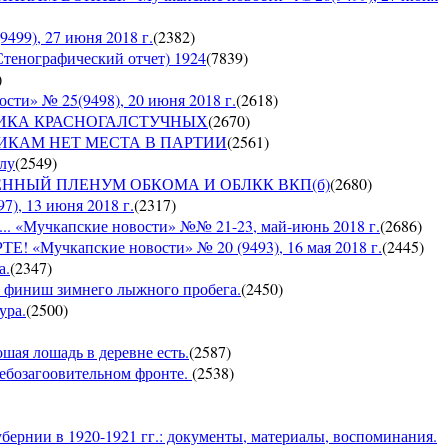
9), 27 июня 2018 г.
(
2382
)
Стенографический отчет) 1924
(
7839
)
)
» № 25(9498), 20 июня 2018 г.
(
2618
)
СПУБЛИКА КРАСНОГАЛСТУЧНЫХ
(
2670
)
РУШНИКАМ НЕТ МЕСТА В ПАРТИИ
(
2561
)
ылу
(
2549
)
ЪЕДИНЕННЫЙ ПЛЕНУМ ОБКОМА И ОБЛКК ВКП(б)
(
2680
)
, 13 июня 2018 г.
(
2317
)
Мучкапские новости» №№ 21-23, май-июнь 2018 г.
(
2686
)
чкапские новости» № 20 (9493), 16 мая 2018 г.
(
2445
)
а.
(
2347
)
 — финиш зимнего лыжного пробега.
(
2450
)
ура.
(
2500
)
ошая лошадь в деревне есть.
(
2587
)
хлебозагоовительном фронте.
(
2538
)
бернии в 1920-1921 гг.: документы, материалы, воспоминания.