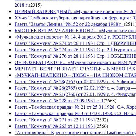
2018 г.
(
2315
)
ПЕРВЫЙ ЗАПОВЕДНЫЙ. «Мучкапские новости» № 26(949
XV-ая Тамбовская губернская партийная конференция : (
Газета "Заветы Ленина" №152 от 22 декабря 1988 г.
(
2511
БЫСТРЕЕ ВЕТРА МЧАЛИСЬ КОНИ... «Мучкапские новости
«Мучкапские новости» № 14, 4 апреля 2012 г. РЕ
Газета "Коммуна" № 274 от 26.11.1931 Стр. 1 ДВУ
Газета "Коммуна" № 274 от 26.11.1931 Стр. 2 Штурм в т
Газета "Коммуна" № 276 от 28.11.1931 Стр. 1 ОБ
ОН ВОЗВРАЩАЕТСЯ... «Мучкапские новости» №24 (9497)
МЕЧТАЕТ. ВЕРИТ И ЗНАЕТ: СЧАСТЬЕ – В МЕЛОЧАХ... «
«МУЧКАП–ШАПКИНО – ЛЮБО» – НА НИЗКОМ СТАРТЕ! «Му
Газета "Коммуна" № 28(2767) от 05.02.1929 с. 3. У финиш
Газета "Коммуна" № 26(2765) от 02.02.1929 с. 4. Завтра
Газета "Коммуна" № 21(2760) от 27.01.1929 с. 4. Физкульт
Газета "Коммуна" № 228 от 27.09.1931 с. 1
(
2668
)
Газета «Тамбовская правда» № 21 от 25.01.1928. С.4. Хор
Газета «Тамбовская правда» № 3 от 04.01.1928. С.3. На 
Газета "Коммуна" № 271 от 22.11.1931
(
2592
)
Газета "Коммуна" № 263 от 12.11.1931
(
2566
)
"Антоновщина". Крестьянское восстание в Тамбовской гу