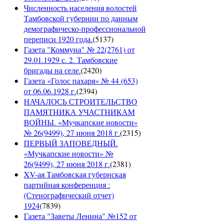
Численность населения волостей
Тамбовской губернии по данным
демографическо-профессиональной
переписи 1920 года.
(
5137
)
Газета "Коммуна" № 22(2761) от
29.01.1929 с. 2. Тамбовские
бригады на селе.
(
2420
)
Газета «Голос пахаря» № 44 (653)
от 06.06.1928 г.
(
2394
)
НАЧАЛОСЬ СТРОИТЕЛЬСТВО
ПАМЯТНИКА УЧАСТНИКАМ
ВОЙНЫ. «Мучкапские новости»
№ 26(9499), 27 июня 2018 г.
(
2315
)
ПЕРВЫЙ ЗАПОВЕДНЫЙ.
«Мучкапские новости» №
26(9499), 27 июня 2018 г.
(
2381
)
XV-ая Тамбовская губернская
партийная конференция :
(Стенографический отчет)
1924
(
7839
)
Газета "Заветы Ленина" №152 от