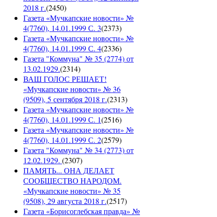
2018 г.
(
2450
)
Газета «Мучкапские новости» №
4(7760), 14.01.1999 С. 3
(
2373
)
Газета «Мучкапские новости» №
4(7760), 14.01.1999 С. 4
(
2336
)
Газета "Коммуна" № 35 (2774) от
13.02.1929.
(
2314
)
ВАШ ГОЛОС РЕШАЕТ!
«Мучкапские новости» № 36
(9509), 5 сентября 2018 г.
(
2313
)
Газета «Мучкапские новости» №
4(7760), 14.01.1999 С. 1
(
2516
)
Газета «Мучкапские новости» №
4(7760), 14.01.1999 С. 2
(
2579
)
Газета "Коммуна" № 34 (2773) от
12.02.1929.
(
2307
)
ПАМЯТЬ... ОНА ДЕЛАЕТ
СООБЩЕСТВО НАРОДОМ.
«Мучкапские новости» № 35
(9508), 29 августа 2018 г.
(
2517
)
Газета «Борисоглебская правда» №