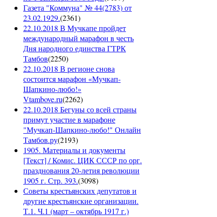
Газета "Коммуна" № 44(2783) от
23.02.1929.
(
2361
)
22.10.2018 В Мучкапе пройдет
международный марафон в честь
Дня народного единства ГТРК
Тамбов
(
2250
)
22.10.2018 В регионе снова
состоится марафон «Мучкап-
Шапкино-любо!»
Vtambove.ru
(
2262
)
22.10.2018 Бегуны со всей страны
примут участие в марафоне
"Мучкап-Шапкино-любо!" Онлайн
Тамбов.ру
(
2193
)
1905. Материалы и документы
[Текст] / Комис. ЦИК СССР по орг.
празднования 20-летия революции
1905 г. Стр. 393.
(
3098
)
Советы крестьянских депутатов и
другие крестьянские организации.
Т.1. Ч.1 (март – октябрь 1917 г.)