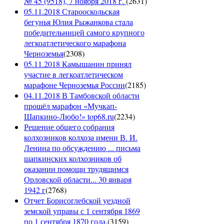
№ 45 (9518), 7 ноября 2018 г.
(
2631
)
05.11.2018 Старооскольская
бегунья Юлия Рыжанкова стала
победительницей самого крупного
легкоатлетического марафона
Черноземья
(
2308
)
05.11.2018 Камышанин принял
участие в легкоатлетическом
марафоне Черноземья России
(
2185
)
04.11.2018 В Тамбовской области
прошёл марафон «Мучкап-
Шапкино-Любо!» top68.ru
(
2234
)
Решение общего собрания
колхозников колхоза имени В. И.
Ленина по обсуждению ... письма
шапкинских колхозников об
оказании помощи трудящимся
Орловской области... 30 января
1942 г
(
2768
)
Отчет Борисоглебской уездной
земской управы с 1 сентября 1869
по 1 сентября 1870 года.
(
3159
)