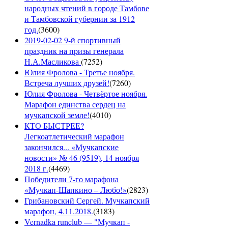
народных чтений в городе Тамбове
и Тамбовской губернии за 1912
год.
(
3600
)
2019-02-02 9-й спортивный
праздник на призы генерала
Н.А.Масликова
(
7252
)
Юлия Фролова - Третье ноября.
Встреча лучших друзей!
(
7260
)
Юлия Фролова - Четвёртое ноября.
Марафон единства сердец на
мучкапской земле!
(
4010
)
КТО БЫСТРЕЕ?
Легкоатлетический марафон
закончился... «Мучкапские
новости» № 46 (9519), 14 ноября
2018 г.
(
4469
)
Победители 7-го марафона
«Мучкап-Шапкино – Любо!»
(
2823
)
Грибановский Сергей. Мучкапский
марафон, 4.11.2018.
(
3183
)
Vernadka runclub — "Мучкап -