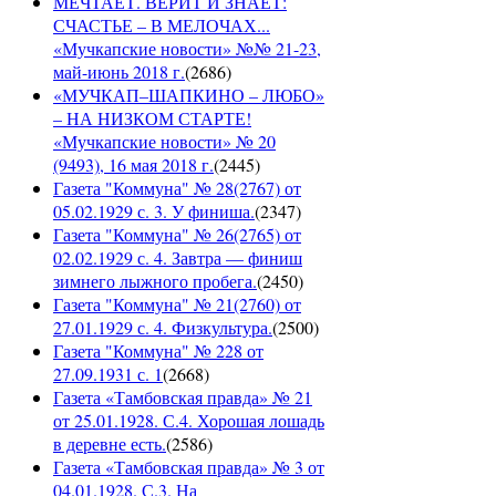
МЕЧТАЕТ. ВЕРИТ И ЗНАЕТ:
СЧАСТЬЕ – В МЕЛОЧАХ...
«Мучкапские новости» №№ 21-23,
май-июнь 2018 г.
(
2686
)
«МУЧКАП–ШАПКИНО – ЛЮБО»
– НА НИЗКОМ СТАРТЕ!
«Мучкапские новости» № 20
(9493), 16 мая 2018 г.
(
2445
)
Газета "Коммуна" № 28(2767) от
05.02.1929 с. 3. У финиша.
(
2347
)
Газета "Коммуна" № 26(2765) от
02.02.1929 с. 4. Завтра — финиш
зимнего лыжного пробега.
(
2450
)
Газета "Коммуна" № 21(2760) от
27.01.1929 с. 4. Физкультура.
(
2500
)
Газета "Коммуна" № 228 от
27.09.1931 с. 1
(
2668
)
Газета «Тамбовская правда» № 21
от 25.01.1928. С.4. Хорошая лошадь
в деревне есть.
(
2586
)
Газета «Тамбовская правда» № 3 от
04.01.1928. С.3. На