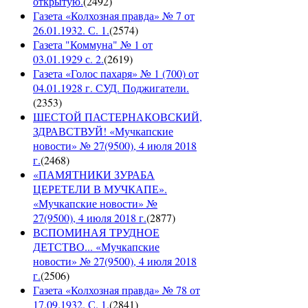
открытую.
(
2492
)
Газета «Колхозная правда» № 7 от
26.01.1932. С. 1.
(
2574
)
Газета "Коммуна" № 1 от
03.01.1929 с. 2.
(
2619
)
Газета «Голос пахаря» № 1 (700) от
04.01.1928 г. СУД. Поджигатели.
(
2353
)
ШЕСТОЙ ПАСТЕРНАКОВСКИЙ,
ЗДРАВСТВУЙ! «Мучкапские
новости» № 27(9500), 4 июля 2018
г.
(
2468
)
«ПАМЯТНИКИ ЗУРАБА
ЦЕРЕТЕЛИ В МУЧКАПЕ».
«Мучкапские новости» №
27(9500), 4 июля 2018 г.
(
2877
)
ВСПОМИНАЯ ТРУДНОЕ
ДЕТСТВО... «Мучкапские
новости» № 27(9500), 4 июля 2018
г.
(
2506
)
Газета «Колхозная правда» № 78 от
17.09.1932. С. 1.
(
2841
)