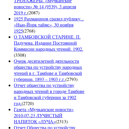
ТРЕНАЖЁРЫ. «Мучкапские
новости» № 14 (9539), 3 апреля
2019 г.
(
2087
)
1925 Рахманинов сразил публику...
«Нью-Йорк таймс», 30 ноября
1925
(
2768
)
О ТАМБОВСКОЙ СТАРИНЕ. П.
Падучева. Издание Постоянной
Коммисии народных чтений. 1902.
(
3308
)
Очерк десятилетней дятельности
общества по устройству народных
чтений в г. Тамбове и Тамбовской
губернии. 1893 – 1903 г.г.
(
2793
)
Отчет общества по устройству
народных чтений в городе Тамбове
и Тамбовской губернии за 1902
год.
(
2720
)
Газета «Мучкапские новости»
2010-07-23 ЛУЧИСТЫЙ
НАПИТОК «ЛУЧА»
(
2313
)
Отчет Общества по устройству