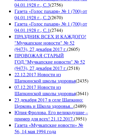
04.01.1928 г., С.3
(
2756
)
Газета «Голос пахаря» № 1 (700) от
04.01.1928 г., С.2
(
2670
)
Газета «Голос пахаря» № 1 (700) от
04.01.1928 г., С.1
(
2744
)
ПРАЗДНИК ВСЕХ И КАЖДОГО!
"Мучкапские новости" № 52
(9473), 27 декабря 2017 г.
(
2605
)
ПРОВОЖАЯ СТАРЫЙ
ГОД."Мучкапские новости" № 52
(9473), 27 декабря 2017 г.
(
2518
)
22.12.2017 Новости из
Шапкинской школы здоровья
(
2435
)
07.12.2017 Новости из
Шапкинской школы здоровья
(
2641
)
23 декабря 2017 в селе Шапкино:
Церковь и Школа здоровья...
(
2489
)
Юлия Фролова. Его великодушие –
пример для всех! 21.12.2017.
(
3951
)
Газета «Мучкапские новости» №
56, 14 мая 1994 года