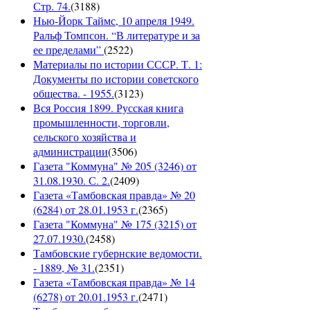
Стр. 74.
(
3188
)
Нью-Йорк Таймс, 10 апреля 1949.
Ральф Томпсон. “В литературе и за
ее пределами”
(
2522
)
Материалы по истории СССР. Т. 1:
Документы по истории советского
общества. - 1955.
(
3123
)
Вся Россия 1899. Русская книга
промышленности, торговли,
сельского хозяйства и
администрации
(
3506
)
Газета "Коммуна" № 205 (3246) от
31.08.1930. С. 2.
(
2409
)
Газета «Тамбовская правда» № 20
(6284) от 28.01.1953 г.
(
2365
)
Газета "Коммуна" № 175 (3215) от
27.07.1930.
(
2458
)
Тамбовские губернские ведомости.
- 1889, № 31.
(
2351
)
Газета «Тамбовская правда» № 14
(6278) от 20.01.1953 г.
(
2471
)