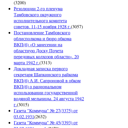
(
3200
)
Резолюции 2-го пленума
Тамбовского окружного
исполнительного комитета
советов. 11-15 ноября 1928 г.
(
3057
)
Постановление Тамбовского
облисполкома и бюро обкома
ВКП(б) «О занесении на
областную Доску Почета
передовых колхозов области». 20
марта 1942 г.
(
3313
)
Докладная записка первого
секретаря Шапкинского райкома
ВКП(б) А.И. Сапроновой в обком
ВКП(б) о рациональном
использовании государственной
водяной мельницы. 24 августа 1942
г.
(
3015
)
Газета "Коммуна" № 27(3375) от
03.02.1931
(
2632
)
Газета "Коммуна" № 45(3393) от