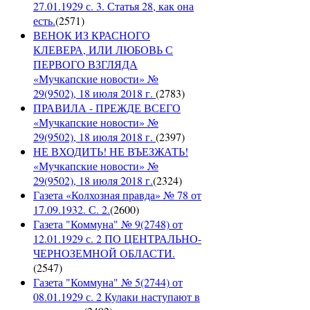
27.01.1929 с. 3. Статья 28, как она
есть.
(
2571
)
ВЕНОК ИЗ КРАСНОГО
КЛЕВЕРА, ИЛИ ЛЮБОВЬ С
ПЕРВОГО ВЗГЛЯДА
«Мучкапские новости» №
29(9502), 18 июля 2018 г.
(
2783
)
ПРАВИЛА - ПРЕЖДЕ ВСЕГО
«Мучкапские новости» №
29(9502), 18 июля 2018 г.
(
2397
)
НЕ ВХОДИТЬ! НЕ ВЪЕЗЖАТЬ!
«Мучкапские новости» №
29(9502), 18 июля 2018 г.
(
2324
)
Газета «Колхозная правда» № 78 от
17.09.1932. С. 2.
(
2600
)
Газета "Коммуна" № 9(2748) от
12.01.1929 с. 2 ПО ЦЕНТРАЛЬНО-
ЧЕРНОЗЕМНОЙ ОБЛАСТИ.
(
2547
)
Газета "Коммуна" № 5(2744) от
08.01.1929 с. 2 Кулаки наступают в