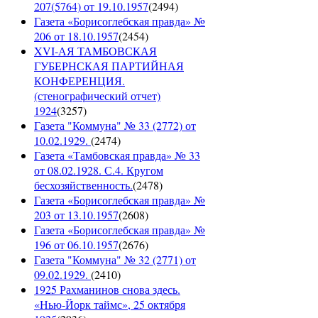
207(5764) от 19.10.1957
(
2494
)
Газета «Борисоглебская правда» №
206 от 18.10.1957
(
2454
)
XVI-АЯ ТАМБОВСКАЯ
ГУБЕРНСКАЯ ПАРТИЙНАЯ
КОНФЕРЕНЦИЯ.
(стенографический отчет)
1924
(
3257
)
Газета "Коммуна" № 33 (2772) от
10.02.1929.
(
2474
)
Газета «Тамбовская правда» № 33
от 08.02.1928. С.4. Кругом
бесхозяйственность.
(
2478
)
Газета «Борисоглебская правда» №
203 от 13.10.1957
(
2608
)
Газета «Борисоглебская правда» №
196 от 06.10.1957
(
2676
)
Газета "Коммуна" № 32 (2771) от
09.02.1929.
(
2410
)
1925 Рахманинов снова здесь.
«Нью-Йорк таймс», 25 октября