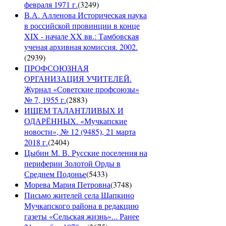
февраля 1971 г.
(
3249
)
В.А. Алленова Историческая наука
в российской провинции в конце
XIX - начале XX вв.: Тамбовская
ученая архивная комиссия. 2002.
(
2939
)
ПРОФСОЮЗНАЯ
ОРГАНИЗАЦИЯ УЧИТЕЛЕЙ.
Журнал «Советские профсоюзы»
№ 7, 1955 г.
(
2883
)
ИЩЕМ ТАЛАНТЛИВЫХ И
ОДАРЁННЫХ. «Мучкапские
новости», № 12 (9485), 21 марта
2018 г.
(
2404
)
Цыбин М. В. Русские поселения на
периферии Золотой Орды в
Среднем Подонье
(
5433
)
Морева Мария Петровна
(
3748
)
Письмо жителей села Шапкино
Мучкапского района в редакцию
газеты «Сельская жизнь»... Ранее