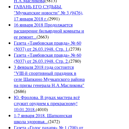
Н.А.Масликова
(
5813
)
ГАВАНЬ ЕГО СУДЬБЫ.
"Мучкапские новости" № 3 (9476),
17 января 2018 г.
(
2991
)
16 января 2018 Продолжается
расширение бильярдной комнаты и
ее ремонт...
(
2663
)
Газета «Тамбовская правда» № 60
(5037) от 26.03.1948. Стр. 1.
(
2738
)
Газета «Тамбовская правда» № 60
(5037) от 26.03.1948. Стр. 2.
(
2780
)
3 февраля 2018 года состоится
"VIII-й спортивный праздник в
селе Шапкино Мучкапского района
на призы генерала Н.А.Масликова"
(
2686
)
Ю. Фролова. В руках мастера всё
служит орудием к прекрасному!
10.01.2018.
(
4010
)
1-7 января 2018. Шапкинская
школа здоровья...
(
2472
)
Газета «Голос пахаря» № 1 (700) от