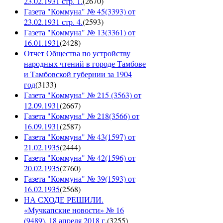
23.02.1931 стр. 1.
(
2670
)
Газета "Коммуна" № 45(3393) от
23.02.1931 стр. 4.
(
2593
)
Газета "Коммуна" № 13(3361) от
16.01.1931
(
2428
)
Отчет Общества по устройству
народных чтений в городе Тамбове
и Тамбовской губернии за 1904
год
(
3133
)
Газета "Коммуна" № 215 (3563) от
12.09.1931
(
2667
)
Газета "Коммуна" № 218(3566) от
16.09.1931
(
2587
)
Газета "Коммуна" № 43(1597) от
21.02.1935
(
2444
)
Газета "Коммуна" № 42(1596) от
20.02.1935
(
2760
)
Газета "Коммуна" № 39(1593) от
16.02.1935
(
2568
)
НА СХОДЕ РЕШИЛИ.
«Мучкапские новости» № 16
(9489), 18 апреля 2018 г.
(
3255
)