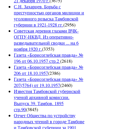
21 декабря 1970 г.
(
3675
)
С.Н. Захарцев. Борьба с
преступностью органов милиции и
уголовного розыска Тамбовской
губернии в 1921-1928 гг.
(
2956
)
Советская деревня глазами ВЧК-
ОГПУ-НКВД. Из оперативно-
разведывательной сводки ... на 6
ноября 1920 г.
(
3353
)
Газета «Борисоглебская правда» №
196 от 06.10.1957 стр.2
(
2618
)
Газета «Борисоглебская правда» №
206 от 18.10.1957
(
2386
)
Газета «Борисоглебская правда» №
207(5764) от 19.10.1957
(
2460
)
Известия Тамбовской губернской
ученой архивной комиссии.
Выпуск 39. Тамбов. 1895
стр.90
(
3845
)
Отчет Общества по устройству
народных чтений в городе Тамбове
и Тамбовской губернии за 1901