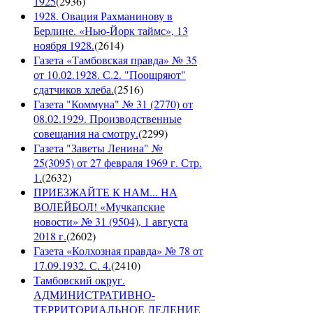
1925
(
2936
)
1928. Овация Рахманинову в
Берлине. «Нью-Йорк таймс», 13
ноября 1928.
(
2614
)
Газета «Тамбовская правда» № 35
от 10.02.1928. С.2. "Поощряют"
сдатчиков хлеба.
(
2516
)
Газета "Коммуна" № 31 (2770) от
08.02.1929. Производственные
совещания на смотру.
(
2299
)
Газета "Заветы Ленина" №
25(3095) от 27 февраля 1969 г. Стр.
1.
(
2632
)
ПРИЕЗЖАЙТЕ К НАМ... НА
ВОЛЕЙБОЛ! «Мучкапские
новости» № 31 (9504), 1 августа
2018 г.
(
2602
)
Газета «Колхозная правда» № 78 от
17.09.1932. С. 4.
(
2410
)
Тамбовский округ.
АДМИНИСТРАТИВНО-
ТЕРРИТОРИАЛЬНОЕ ДЕЛЕНИЕ