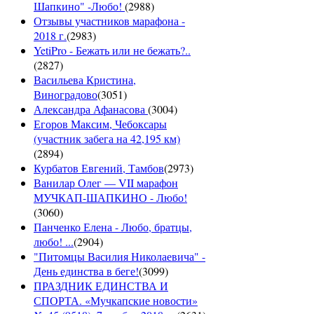
Шапкино" -Любо!
(
2988
)
Отзывы участников марафона -
2018 г.
(
2983
)
YetiPro - Бежать или не бежать?..
(
2827
)
Васильева Кристина,
Виноградово
(
3051
)
Александра Афанасова
(
3004
)
Егоров Максим, Чебоксары
(участник забега на 42,195 км)
(
2894
)
Курбатов Евгений, Тамбов
(
2973
)
Ванилар Олег — VII марафон
МУЧКАП-ШАПКИНО - Любо!
(
3060
)
Панченко Елена - Любо, братцы,
любо! ...
(
2904
)
"Питомцы Василия Николаевича" -
День единства в беге!
(
3099
)
ПРАЗДНИК ЕДИНСТВА И
СПОРТА. «Мучкапские новости»