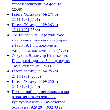
хлебозагоовительном фронте.
(
2538
)
Газета "Коммуна" № 271 от
22.11.1931
(
2591
)
Газета "Коммуна" № 263 от
12.11.1931
(
2566
)
"Антоновщина". Крестьянское
восстание в Тамбовской губернии
в 1920-1921 гг.: документы,
материалы, воспоминания.
(
6793
)
Докукин, Владимир Игнатьевич.
Правда о бандитах. 3-е изд. изд-во
Тамб. отделение.
(
3521
)
Газета "Коммуна" № 253 от
28.10.1931
(
2837
)
Газета "Коммуна" № 250 от
24.10.1931
(
2450
)
Пятилетний перспективный план
развития хозяйственной и
культурной жизни Тамбовского
округа на 1928-29 - 1932-33 гг.