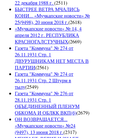
22 декабря 1988 г.
(
2511
)
БЫСТРЕЕ ВЕТРА МЧАЛИСЬ
КОНИ... «Мучкапские новости» №
25(9498), 20 июня 2018 г.
(
2618
)
«Мучкапские новости» № 14, 4
апреля 2012 г. РЕСПУБЛИКА
КРАСНОГАЛСТУЧНЫХ
(
2669
)
Газета "Коммуна" № 274 от
26.11.1931 Стр. 1
ДВУРУШНИКАМ НЕТ МЕСТА В
ПАРТИИ
(
2561
)
Газета "Коммуна" № 274 от
26.11.1931 Стр. 2 Штурм в
тылу
(
2549
)
Газета "Коммуна" № 276 от
28.11.1931 Стр. 1
ОБЪЕДИНЕННЫЙ ПЛЕНУМ
ОБКОМА И ОБЛКК ВКП(б)
(
2679
)
ОН ВОЗВРАЩАЕТСЯ...
«Мучкапские новости» №24
(9497), 13 июня 2018 г.
(
2317
)