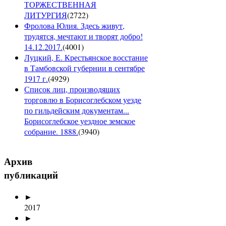
ТОРЖЕСТВЕННАЯ
ЛИТУРГИЯ
(
2722
)
Фролова Юлия. Здесь живут,
трудятся, мечтают и творят добро!
14.12.2017.
(
4001
)
Луцкий, Е. Крестьянское восстание
в Тамбовской губернии в сентябре
1917 г.
(
4929
)
Список лиц, производящих
торговлю в Борисоглебском уезде
по гильдейским документам...
Борисоглебское уездное земское
собрание. 1888.
(
3940
)
Архив
публикаций
►
2017
►