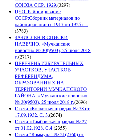
СОЮЗА ССР. 1929.
(
3297
)
ЦЧО. Районирование
СССР:Сборник материалов по
районированию с 1917 по 1925 гг.
(
3783
)
ЗАЧИСЛЕН В СПИСКИ
НАВЕЧНО. «Мучкапские
новости» № 30(9503), 25 июля 2018
г.
(
2717
)
ПЕРЕЧЕНЬ ИЗБИРАТЕЛЬНЫХ
УЧАСТКОВ, УЧАСТКОВ
РЕФЕРЕНДУМА,
ОБРАЗОВАННЫХ НА
ТЕРРИТОРИИ МУЧКАПСКОГО
РАЙОНА. «Мучкапские новости»
№ 30(9503), 25 июля 2018 г.
(
2696
)
Газета «Колхозная правда» № 78 от
17.09.1932. С. 3.
(
2674
)
Газета «Тамбовская правда» № 27
от 01.02.1928. С.4.
(
2355
)
Газета "Коммуна" № 21(2760) от