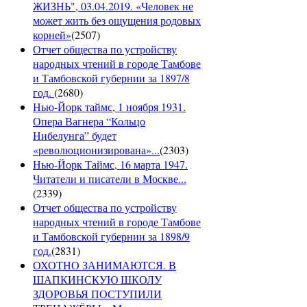
ЖИЗНЬ", 03.04.2019. «Человек не
может жить без ощущения родовых
корней»
(
2507
)
Отчет общества по устройству
народных чтений в городе Тамбове
и Тамбовской губернии за 1897/8
год.
(
2680
)
Нью-Йорк таймс, 1 ноября 1931.
Опера Вагнера “Кольцо
Нибелунга” будет
«революционизирована»...
(
2303
)
Нью-Йорк Таймс, 16 марта 1947.
Читатели и писатели в Москве...
(
2339
)
Отчет общества по устройству
народных чтений в городе Тамбове
и Тамбовской губернии за 1898/9
год.
(
2831
)
ОХОТНО ЗАНИМАЮТСЯ. В
ШАПКИНСКУЮ ШКОЛУ
ЗДОРОВЬЯ ПОСТУПИЛИ