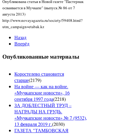
Опубликована статья в Новой газете "Пастернак
осваивается в Мучкапе" (выпуск № 86 от 7
августа 2013)
http://www.novayagazeta.ru/society/59408.html?
utm_campaign=etabak.kz
Назад
Вперёд
Опубликованные материалы
Коростелево становится
старше
(
2179
)
На войне — как на войне.
«Мучкапские новости», 16
сентября 1997 года
(
2218
)
ЗА ДОБЛЕСТНЫЙ ТРУД –
НАГРАДЫ НА ГРУДЬ.
«Мучкапские новости» № 7 (9532),
13 февраля 2019 г.
(
2030
)
ГАЗЕТА "ТАМБОВСКАЯ