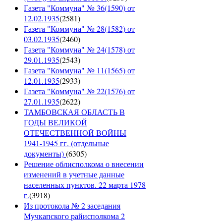
Газета "Коммуна" № 36(1590) от
12.02.1935
(
2581
)
Газета "Коммуна" № 28(1582) от
03.02.1935
(
2460
)
Газета "Коммуна" № 24(1578) от
29.01.1935
(
2543
)
Газета "Коммуна" № 11(1565) от
12.01.1935
(
2933
)
Газета "Коммуна" № 22(1576) от
27.01.1935
(
2622
)
ТАМБОВСКАЯ ОБЛАСТЬ В
ГОДЫ ВЕЛИКОЙ
ОТЕЧЕСТВЕННОЙ ВОЙНЫ
1941-1945 гг. (отдельные
документы)
(
6305
)
Решение облисполкома о внесении
изменений в учетные данные
населенных пунктов. 22 марта 1978
г.
(
3918
)
Из протокола № 2 заседания
Мучкапского райисполкома 2