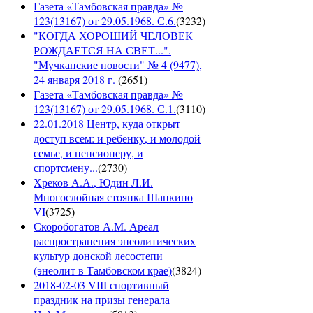
Газета «Тамбовская правда» №
123(13167) от 29.05.1968. С.6.
(
3232
)
"КОГДА ХОРОШИЙ ЧЕЛОВЕК
РОЖДАЕТСЯ НА СВЕТ...".
"Мучкапские новости" № 4 (9477),
24 января 2018 г.
(
2651
)
Газета «Тамбовская правда» №
123(13167) от 29.05.1968. С.1.
(
3110
)
22.01.2018 Центр, куда открыт
доступ всем: и ребенку, и молодой
семье, и пенсионеру, и
спортсмену...
(
2730
)
Хреков А.А., Юдин Л.И.
Многослойная стоянка Шапкино
VI
(
3725
)
Скоробогатов А.М. Ареал
распространения энеолитических
культур донской лесостепи
(энеолит в Тамбовском крае)
(
3824
)
2018-02-03 VIII спортивный
праздник на призы генерала