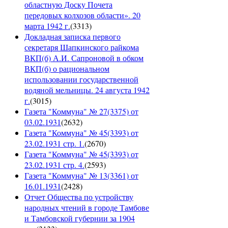
областную Доску Почета
передовых колхозов области». 20
марта 1942 г.
(
3313
)
Докладная записка первого
секретаря Шапкинского райкома
ВКП(б) А.И. Сапроновой в обком
ВКП(б) о рациональном
использовании государственной
водяной мельницы. 24 августа 1942
г.
(
3015
)
Газета "Коммуна" № 27(3375) от
03.02.1931
(
2632
)
Газета "Коммуна" № 45(3393) от
23.02.1931 стр. 1.
(
2670
)
Газета "Коммуна" № 45(3393) от
23.02.1931 стр. 4.
(
2593
)
Газета "Коммуна" № 13(3361) от
16.01.1931
(
2428
)
Отчет Общества по устройству
народных чтений в городе Тамбове
и Тамбовской губернии за 1904