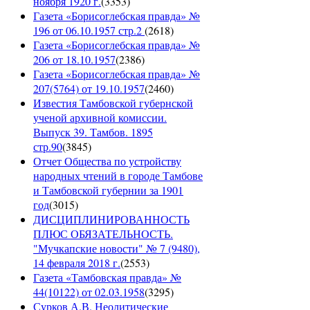
ноября 1920 г.
(
3353
)
Газета «Борисоглебская правда» №
196 от 06.10.1957 стр.2
(
2618
)
Газета «Борисоглебская правда» №
206 от 18.10.1957
(
2386
)
Газета «Борисоглебская правда» №
207(5764) от 19.10.1957
(
2460
)
Известия Тамбовской губернской
ученой архивной комиссии.
Выпуск 39. Тамбов. 1895
стр.90
(
3845
)
Отчет Общества по устройству
народных чтений в городе Тамбове
и Тамбовской губернии за 1901
год
(
3015
)
ДИСЦИПЛИНИРОВАННОСТЬ
ПЛЮС ОБЯЗАТЕЛЬНОСТЬ.
"Мучкапские новости" № 7 (9480),
14 февраля 2018 г.
(
2553
)
Газета «Тамбовская правда» №
44(10122) от 02.03.1958
(
3295
)
Сурков А.В. Неолитические