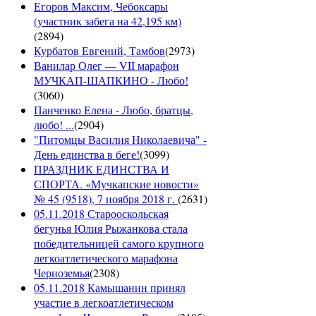
Егоров Максим, Чебоксары
(участник забега на 42,195 км)
(
2894
)
Курбатов Евгений, Тамбов
(
2973
)
Ванилар Олег — VII марафон
МУЧКАП-ШАПКИНО - Любо!
(
3060
)
Панченко Елена - Любо, братцы,
любо! ...
(
2904
)
"Питомцы Василия Николаевича" -
День единства в беге!
(
3099
)
ПРАЗДНИК ЕДИНСТВА И
СПОРТА. «Мучкапские новости»
№ 45 (9518), 7 ноября 2018 г.
(
2631
)
05.11.2018 Старооскольская
бегунья Юлия Рыжанкова стала
победительницей самого крупного
легкоатлетического марафона
Черноземья
(
2308
)
05.11.2018 Камышанин принял
участие в легкоатлетическом