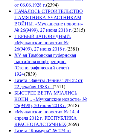
от 06.06.1928 г.
(
2394
)
НАЧАЛОСЬ СТРОИТЕЛЬСТВО
ПАМЯТНИКА УЧАСТНИКАМ
ВОЙНЫ. «Мучкапские новости»
№ 26(9499), 27 июня 2018 г.
(
2315
)
ПЕРВЫЙ ЗАПОВЕДНЫЙ.
«Мучкапские новости» №
26(9499), 27 июня 2018 г.
(
2381
)
XV-ая Тамбовская губернская
партийная конференция :
(Стенографический отчет)
1924
(
7839
)
Газета "Заветы Ленина" №152 от
22 декабря 1988 г.
(
2511
)
БЫСТРЕЕ ВЕТРА МЧАЛИСЬ
КОНИ... «Мучкапские новости» №
25(9498), 20 июня 2018 г.
(
2618
)
«Мучкапские новости» № 14, 4
апреля 2012 г. РЕСПУБЛИКА
КРАСНОГАЛСТУЧНЫХ
(
2669
)
Газета "Коммуна" № 274 от