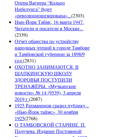
Опера Вагнера “Кольцо
Нибелунга” будет
«революционизирована»...
(
2303
)
Нью-Йорк Таймс, 16 марта 1947.
Читатели и писатели в Москве...
(
2339
)
Отчет общества по устройству
народных чтений в городе Тамбове
и Тамбовской губернии за 1898/9
год.
(
2831
)
ОХОТНО ЗАНИМАЮТСЯ. В
ШАПКИНСКУЮ ШКОЛУ
ЗДОРОВЬЯ ПОСТУПИЛИ
ТРЕНАЖЁРЫ. «Мучкапские
новости» № 14 (9539), 3 апреля
2019 г.
(
2087
)
1925 Рахманинов сразил публику...
«Нью-Йорк таймс», 30 ноября
1925
(
2768
)
О ТАМБОВСКОЙ СТАРИНЕ. П.
Падучева. Издание Постоянной