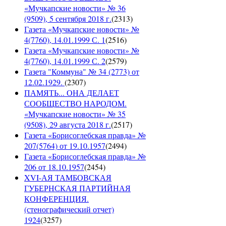
«Мучкапские новости» № 36
(9509), 5 сентября 2018 г.
(
2313
)
Газета «Мучкапские новости» №
4(7760), 14.01.1999 С. 1
(
2516
)
Газета «Мучкапские новости» №
4(7760), 14.01.1999 С. 2
(
2579
)
Газета "Коммуна" № 34 (2773) от
12.02.1929.
(
2307
)
ПАМЯТЬ... ОНА ДЕЛАЕТ
СООБЩЕСТВО НАРОДОМ.
«Мучкапские новости» № 35
(9508), 29 августа 2018 г.
(
2517
)
Газета «Борисоглебская правда» №
207(5764) от 19.10.1957
(
2494
)
Газета «Борисоглебская правда» №
206 от 18.10.1957
(
2454
)
XVI-АЯ ТАМБОВСКАЯ
ГУБЕРНСКАЯ ПАРТИЙНАЯ
КОНФЕРЕНЦИЯ.
(стенографический отчет)
1924
(
3257
)