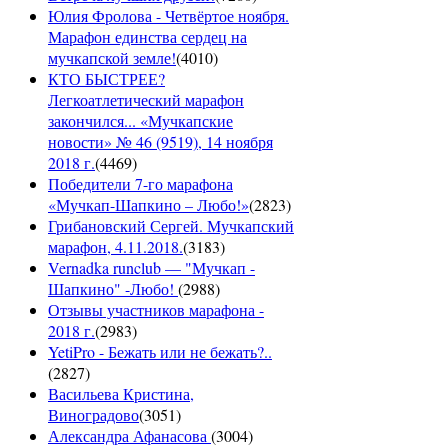
Юлия Фролова - Четвёртое ноября.
Марафон единства сердец на
мучкапской земле!
(
4010
)
КТО БЫСТРЕЕ?
Легкоатлетический марафон
закончился... «Мучкапские
новости» № 46 (9519), 14 ноября
2018 г.
(
4469
)
Победители 7-го марафона
«Мучкап-Шапкино – Любо!»
(
2823
)
Грибановский Сергей. Мучкапский
марафон, 4.11.2018.
(
3183
)
Vernadka runclub — "Мучкап -
Шапкино" -Любо!
(
2988
)
Отзывы участников марафона -
2018 г.
(
2983
)
YetiPro - Бежать или не бежать?..
(
2827
)
Васильева Кристина,
Виноградово
(
3051
)
Александра Афанасова
(
3004
)