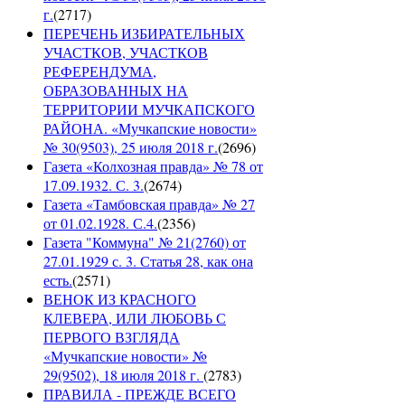
г.
(
2717
)
ПЕРЕЧЕНЬ ИЗБИРАТЕЛЬНЫХ
УЧАСТКОВ, УЧАСТКОВ
РЕФЕРЕНДУМА,
ОБРАЗОВАННЫХ НА
ТЕРРИТОРИИ МУЧКАПСКОГО
РАЙОНА. «Мучкапские новости»
№ 30(9503), 25 июля 2018 г.
(
2696
)
Газета «Колхозная правда» № 78 от
17.09.1932. С. 3.
(
2674
)
Газета «Тамбовская правда» № 27
от 01.02.1928. С.4.
(
2356
)
Газета "Коммуна" № 21(2760) от
27.01.1929 с. 3. Статья 28, как она
есть.
(
2571
)
ВЕНОК ИЗ КРАСНОГО
КЛЕВЕРА, ИЛИ ЛЮБОВЬ С
ПЕРВОГО ВЗГЛЯДА
«Мучкапские новости» №
29(9502), 18 июля 2018 г.
(
2783
)
ПРАВИЛА - ПРЕЖДЕ ВСЕГО