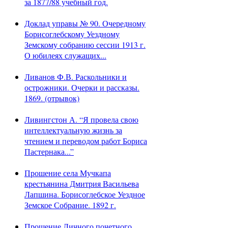
за 1877/88 учебный год.
Доклад управы № 90. Очередному
Борисоглебскому Уездному
Земскому собранию сессии 1913 г.
О юбилеях служащих...
Ливанов Ф.В. Раскольники и
острожники. Очерки и рассказы.
1869. (отрывок)
Ливингстон А. “Я провела свою
интеллектуальную жизнь за
чтением и переводом работ Бориса
Пастернака...”
Прошение села Мучкапа
крестьянина Дмитрия Васильева
Лапшина. Борисоглебское Уездное
Земское Собрание. 1892 г.
Прошение Личного почетного