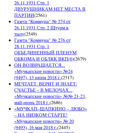
26.11.1931 Стр. 1
ДВУРУШНИКАМ НЕТ МЕСТА В
ПАРТИИ
(
2561
)
Газета "Коммуна" № 274 от
26.11.1931 Стр. 2 Штурм в
тылу
(
2549
)
Газета "Коммуна" № 276 от
28.11.1931 Стр. 1
ОБЪЕДИНЕННЫЙ ПЛЕНУМ
ОБКОМА И ОБЛКК ВКП(б)
(
2679
)
ОН ВОЗВРАЩАЕТСЯ...
«Мучкапские новости» №24
(9497), 13 июня 2018 г.
(
2317
)
МЕЧТАЕТ. ВЕРИТ И ЗНАЕТ:
СЧАСТЬЕ – В МЕЛОЧАХ...
«Мучкапские новости» №№ 21-23,
май-июнь 2018 г.
(
2686
)
«МУЧКАП–ШАПКИНО – ЛЮБО»
– НА НИЗКОМ СТАРТЕ!
«Мучкапские новости» № 20
(9493), 16 мая 2018 г.
(
2445
)