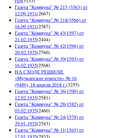
год
(
3133
)
Газета "Коммуна" № 215 (3563) от
12.09.1931
(
2667
)
Газета "Коммуна" № 218(3566) от
16.09.1931
(
2587
)
Газета "Коммуна" № 43(1597) от
21.02.1935
(
2444
)
Газета "Коммуна" № 42(1596) от
20.02.1935
(
2760
)
Газета "Коммуна" № 39(1593) от
16.02.1935
(
2568
)
НА СХОДЕ РЕШИЛИ.
«Мучкапские новости» № 16
(9489), 18 апреля 2018 г.
(
3255
)
Газета "Коммуна" № 36(1590) от
12.02.1935
(
2581
)
Газета "Коммуна" № 28(1582) от
03.02.1935
(
2460
)
Газета "Коммуна" № 24(1578) от
29.01.1935
(
2543
)
Газета "Коммуна" № 11(1565) от
12.01.1935
(
2933
)