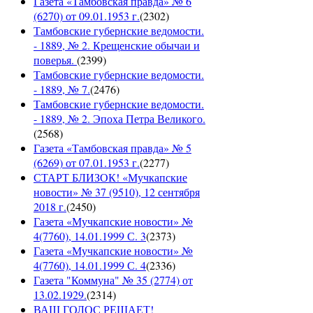
Газета «Тамбовская правда» № 6
(6270) от 09.01.1953 г.
(
2302
)
Тамбовские губернские ведомости.
- 1889, № 2. Крещенские обычаи и
поверья.
(
2399
)
Тамбовские губернские ведомости.
- 1889, № 7.
(
2476
)
Тамбовские губернские ведомости.
- 1889, № 2. Эпоха Петра Великого.
(
2568
)
Газета «Тамбовская правда» № 5
(6269) от 07.01.1953 г.
(
2277
)
СТАРТ БЛИЗОК! «Мучкапские
новости» № 37 (9510), 12 сентября
2018 г.
(
2450
)
Газета «Мучкапские новости» №
4(7760), 14.01.1999 С. 3
(
2373
)
Газета «Мучкапские новости» №
4(7760), 14.01.1999 С. 4
(
2336
)
Газета "Коммуна" № 35 (2774) от
13.02.1929.
(
2314
)
ВАШ ГОЛОС РЕШАЕТ!