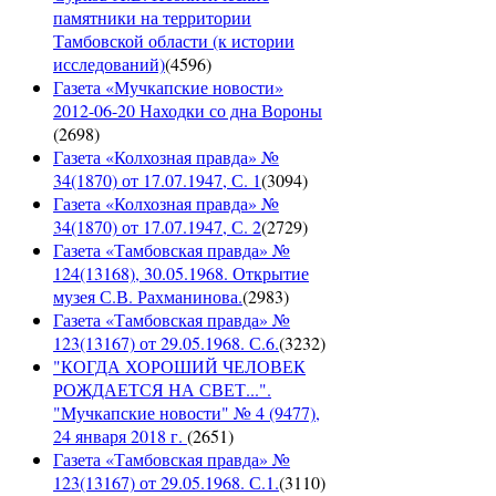
памятники на территории
Тамбовской области (к истории
исследований)
(
4596
)
Газета «Мучкапские новости»
2012-06-20 Находки со дна Вороны
(
2698
)
Газета «Колхозная правда» №
34(1870) от 17.07.1947, С. 1
(
3094
)
Газета «Колхозная правда» №
34(1870) от 17.07.1947, С. 2
(
2729
)
Газета «Тамбовская правда» №
124(13168), 30.05.1968. Открытие
музея С.В. Рахманинова.
(
2983
)
Газета «Тамбовская правда» №
123(13167) от 29.05.1968. С.6.
(
3232
)
"КОГДА ХОРОШИЙ ЧЕЛОВЕК
РОЖДАЕТСЯ НА СВЕТ...".
"Мучкапские новости" № 4 (9477),
24 января 2018 г.
(
2651
)
Газета «Тамбовская правда» №
123(13167) от 29.05.1968. С.1.
(
3110
)