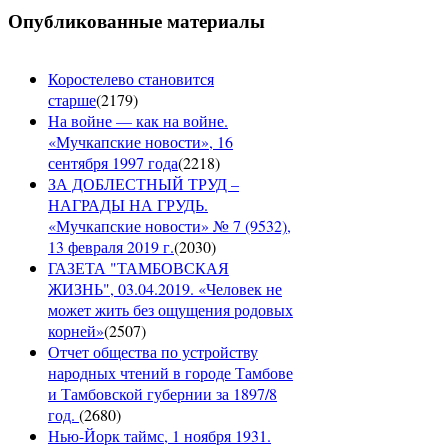
Опубликованные материалы
Коростелево становится
старше
(
2179
)
На войне — как на войне.
«Мучкапские новости», 16
сентября 1997 года
(
2218
)
ЗА ДОБЛЕСТНЫЙ ТРУД –
НАГРАДЫ НА ГРУДЬ.
«Мучкапские новости» № 7 (9532),
13 февраля 2019 г.
(
2030
)
ГАЗЕТА "ТАМБОВСКАЯ
ЖИЗНЬ", 03.04.2019. «Человек не
может жить без ощущения родовых
корней»
(
2507
)
Отчет общества по устройству
народных чтений в городе Тамбове
и Тамбовской губернии за 1897/8
год.
(
2680
)
Нью-Йорк таймс, 1 ноября 1931.