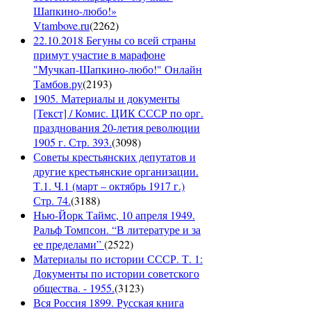
Шапкино-любо!»
Vtambove.ru
(
2262
)
22.10.2018 Бегуны со всей страны
примут участие в марафоне
"Мучкап-Шапкино-любо!" Онлайн
Тамбов.ру
(
2193
)
1905. Материалы и документы
[Текст] / Комис. ЦИК СССР по орг.
празднования 20-летия революции
1905 г. Стр. 393.
(
3098
)
Советы крестьянских депутатов и
другие крестьянские организации.
Т.1. Ч.1 (март – октябрь 1917 г.)
Стр. 74.
(
3188
)
Нью-Йорк Таймс, 10 апреля 1949.
Ральф Томпсон. “В литературе и за
ее пределами”
(
2522
)
Материалы по истории СССР. Т. 1:
Документы по истории советского
общества. - 1955.
(
3123
)
Вся Россия 1899. Русская книга