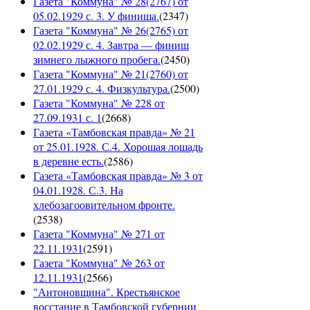
Газета "Коммуна" № 28(2767) от
05.02.1929 с. 3. У финиша.
(
2347
)
Газета "Коммуна" № 26(2765) от
02.02.1929 с. 4. Завтра — финиш
зимнего лыжного пробега.
(
2450
)
Газета "Коммуна" № 21(2760) от
27.01.1929 с. 4. Физкультура.
(
2500
)
Газета "Коммуна" № 228 от
27.09.1931 с. 1
(
2668
)
Газета «Тамбовская правда» № 21
от 25.01.1928. С.4. Хорошая лошадь
в деревне есть.
(
2586
)
Газета «Тамбовская правда» № 3 от
04.01.1928. С.3. На
хлебозагоовительном фронте.
(
2538
)
Газета "Коммуна" № 271 от
22.11.1931
(
2591
)
Газета "Коммуна" № 263 от
12.11.1931
(
2566
)
"Антоновщина". Крестьянское
восстание в Тамбовской губернии