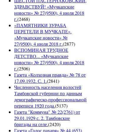
ШЕСТОЙ ПАСТЕРНАКОВСКИЙ,
ЗДРАВСТВУЙ! «Мучкапские
новости» № 27(9500), 4 июля 2018
г.
(
2468
)
«ПАМЯТНИКИ ЗУРАБА
ЦЕРЕТЕЛИ В МУЧКАПЕ».
«Мучкапские новости» №
27(9500), 4 июля 2018 г.
(
2877
)
ВСПОМИНАЯ ТРУДНОЕ
ДЕТСТВО... «Мучкапские
новости» № 27(9500), 4 июля 2018
г.
(
2506
)
Газета «Колхозная правда» № 78 от
17.09.1932. С. 1.
(
2841
)
Численность населения волостей
Тамбовской губернии по данным
демографическо-профессиональной
переписи 1920 года.
(
5137
)
Газета "Коммуна" № 22(2761) от
29.01.1929 с. 2. Тамбовские
бригады на селе.
(
2420
)
Газета «Голос пахаря» № 44 (653)