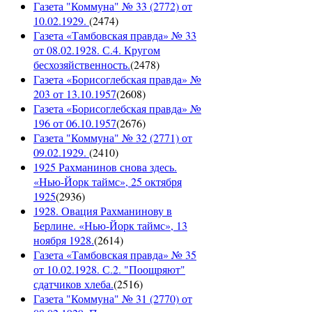
Газета "Коммуна" № 33 (2772) от
10.02.1929.
(
2474
)
Газета «Тамбовская правда» № 33
от 08.02.1928. С.4. Кругом
бесхозяйственность.
(
2478
)
Газета «Борисоглебская правда» №
203 от 13.10.1957
(
2608
)
Газета «Борисоглебская правда» №
196 от 06.10.1957
(
2676
)
Газета "Коммуна" № 32 (2771) от
09.02.1929.
(
2410
)
1925 Рахманинов снова здесь.
«Нью-Йорк таймс», 25 октября
1925
(
2936
)
1928. Овация Рахманинову в
Берлине. «Нью-Йорк таймс», 13
ноября 1928.
(
2614
)
Газета «Тамбовская правда» № 35
от 10.02.1928. С.2. "Поощряют"
сдатчиков хлеба.
(
2516
)
Газета "Коммуна" № 31 (2770) от