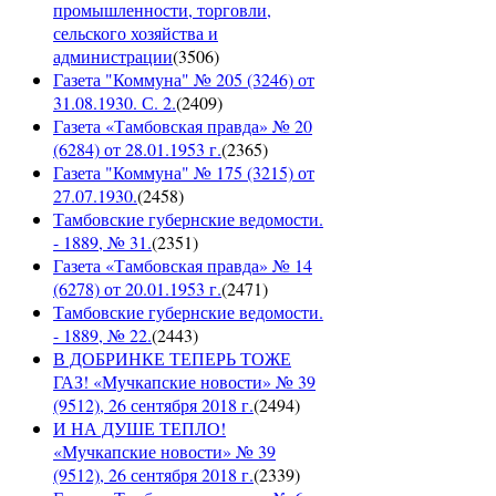
промышленности, торговли,
сельского хозяйства и
администрации
(
3506
)
Газета "Коммуна" № 205 (3246) от
31.08.1930. С. 2.
(
2409
)
Газета «Тамбовская правда» № 20
(6284) от 28.01.1953 г.
(
2365
)
Газета "Коммуна" № 175 (3215) от
27.07.1930.
(
2458
)
Тамбовские губернские ведомости.
- 1889, № 31.
(
2351
)
Газета «Тамбовская правда» № 14
(6278) от 20.01.1953 г.
(
2471
)
Тамбовские губернские ведомости.
- 1889, № 22.
(
2443
)
В ДОБРИНКЕ ТЕПЕРЬ ТОЖЕ
ГАЗ! «Мучкапские новости» № 39
(9512), 26 сентября 2018 г.
(
2494
)
И НА ДУШЕ ТЕПЛО!
«Мучкапские новости» № 39
(9512), 26 сентября 2018 г.
(
2339
)