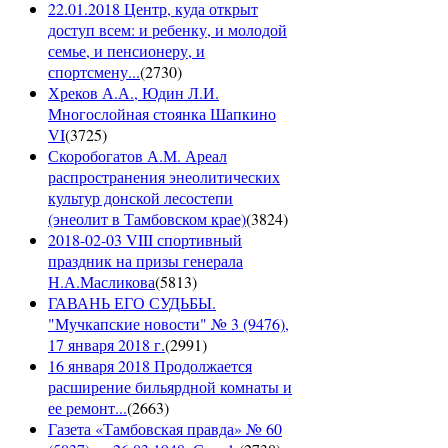
22.01.2018 Центр, куда открыт
доступ всем: и ребенку, и молодой
семье, и пенсионеру, и
спортсмену...
(
2730
)
Хреков А.А., Юдин Л.И.
Многослойная стоянка Шапкино
VI
(
3725
)
Скоробогатов А.М. Ареал
распространения энеолитических
культур донской лесостепи
(энеолит в Тамбовском крае)
(
3824
)
2018-02-03 VIII спортивный
праздник на призы генерала
Н.А.Масликова
(
5813
)
ГАВАНЬ ЕГО СУДЬБЫ.
"Мучкапские новости" № 3 (9476),
17 января 2018 г.
(
2991
)
16 января 2018 Продолжается
расширение бильярдной комнаты и
ее ремонт...
(
2663
)
Газета «Тамбовская правда» № 60