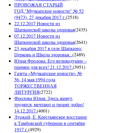
ПРОВОЖАЯ СТАРЫЙ
ГОД."Мучкапские новости" № 52
(9473), 27 декабря 2017 г.
(
2518
)
22.12.2017 Новости из
Шапкинской школы здоровья
(
2435
)
07.12.2017 Новости из
Шапкинской школы здоровья
(
2641
)
23 декабря 2017 в селе Шапкино:
Церковь и Школа здоровья...
(
2489
)
Юлия Фролова. Его великодушие –
пример для всех! 21.12.2017.
(
3951
)
Газета «Мучкапские новости» №
56, 14 мая 1994 года
ТОРЖЕСТВЕННАЯ
ЛИТУРГИЯ
(
2722
)
Фролова Юлия. Здесь живут,
трудятся, мечтают и творят добро!
14.12.2017.
(
4001
)
Луцкий, Е. Крестьянское восстание
в Тамбовской губернии в сентябре
1917 г.
(
4929
)