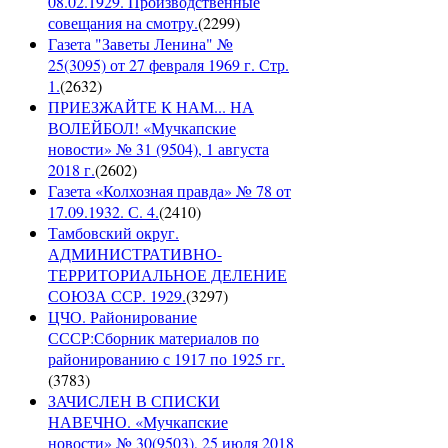
08.02.1929. Производственные
совещания на смотру.
(
2299
)
Газета "Заветы Ленина" №
25(3095) от 27 февраля 1969 г. Стр.
1.
(
2632
)
ПРИЕЗЖАЙТЕ К НАМ... НА
ВОЛЕЙБОЛ! «Мучкапские
новости» № 31 (9504), 1 августа
2018 г.
(
2602
)
Газета «Колхозная правда» № 78 от
17.09.1932. С. 4.
(
2410
)
Тамбовский округ.
АДМИНИСТРАТИВНО-
ТЕРРИТОРИАЛЬНОЕ ДЕЛЕНИЕ
СОЮЗА ССР. 1929.
(
3297
)
ЦЧО. Районирование
СССР:Сборник материалов по
районированию с 1917 по 1925 гг.
(
3783
)
ЗАЧИСЛЕН В СПИСКИ
НАВЕЧНО. «Мучкапские
новости» № 30(9503), 25 июля 2018