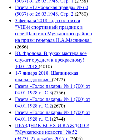
(5037) от 26.03.1948. Стр. 1.
(
2738
)
Газета «Тамбовская правда» № 60
(5037) от 26.03.1948. Стр. 2.
(
2780
)
3 февраля 2018 года состоится
"VIII-й спортивный праздник в
селе Шапкино Мучкапского района
на призы генерала Н.А.Масликова"
(
2686
)
Ю. Фролова. В руках мастера всё
служит орудием к прекрасному!
10.01.2018.
(
4010
)
1-7 января 2018. Шапкинская
школа здоровья...
(
2472
)
Газета «Голос пахаря» № 1 (700) от
04.01.1928 г., С.3
(
2756
)
Газета «Голос пахаря» № 1 (700) от
04.01.1928 г., С.2
(
2670
)
Газета «Голос пахаря» № 1 (700) от
04.01.1928 г., С.1
(
2744
)
ПРАЗДНИК ВСЕХ И КАЖДОГО!
"Мучкапские новости" № 52
(9473), 27 декабря 2017 г.
(
2605
)