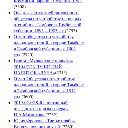
Коммисии народных чтений. 1902.
(
3308
)
Очерк десятилетней дятельности
общества по устройству народных
чтений в г. Тамбове и Тамбовской
губернии. 1893 – 1903 г.г.
(
2793
)
Отчет общества по устройству
народных чтений в городе Тамбове
и Тамбовской губернии за 1902
год.
(
2720
)
Газета «Мучкапские новости»
2010-07-23 ЛУЧИСТЫЙ
НАПИТОК «ЛУЧА»
(
2313
)
Отчет Общества по устройству
народных чтений в городе Тамбове
и Тамбовской губернии за 1912
год.
(
3600
)
2019-02-02 9-й спортивный
праздник на призы генерала
Н.А.Масликова
(
7252
)
Юлия Фролова - Третье ноября.
Встреча лучших друзей!
(
7260
)