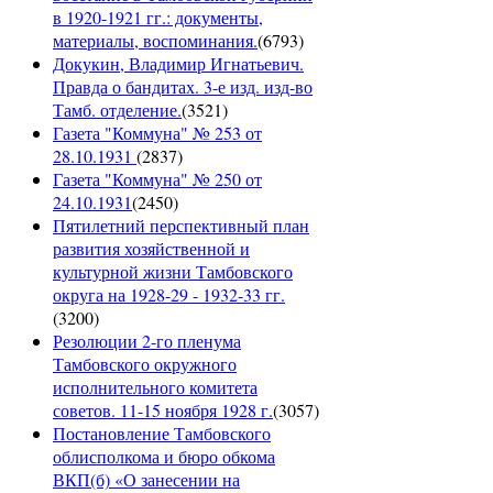
в 1920-1921 гг.: документы,
материалы, воспоминания.
(
6793
)
Докукин, Владимир Игнатьевич.
Правда о бандитах. 3-е изд. изд-во
Тамб. отделение.
(
3521
)
Газета "Коммуна" № 253 от
28.10.1931
(
2837
)
Газета "Коммуна" № 250 от
24.10.1931
(
2450
)
Пятилетний перспективный план
развития хозяйственной и
культурной жизни Тамбовского
округа на 1928-29 - 1932-33 гг.
(
3200
)
Резолюции 2-го пленума
Тамбовского окружного
исполнительного комитета
советов. 11-15 ноября 1928 г.
(
3057
)
Постановление Тамбовского
облисполкома и бюро обкома
ВКП(б) «О занесении на