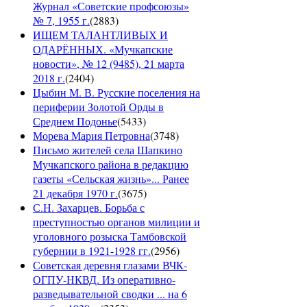
Журнал «Советские профсоюзы»
№ 7, 1955 г.
(
2883
)
ИЩЕМ ТАЛАНТЛИВЫХ И
ОДАРЁННЫХ. «Мучкапские
новости», № 12 (9485), 21 марта
2018 г.
(
2404
)
Цыбин М. В. Русские поселения на
периферии Золотой Орды в
Среднем Подонье
(
5433
)
Морева Мария Петровна
(
3748
)
Письмо жителей села Шапкино
Мучкапского района в редакцию
газеты «Сельская жизнь»... Ранее
21 декабря 1970 г.
(
3675
)
С.Н. Захарцев. Борьба с
преступностью органов милиции и
уголовного розыска Тамбовской
губернии в 1921-1928 гг.
(
2956
)
Советская деревня глазами ВЧК-
ОГПУ-НКВД. Из оперативно-
разведывательной сводки ... на 6