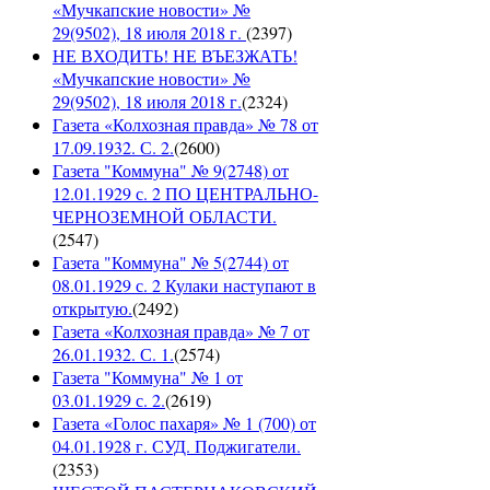
«Мучкапские новости» №
29(9502), 18 июля 2018 г.
(
2397
)
НЕ ВХОДИТЬ! НЕ ВЪЕЗЖАТЬ!
«Мучкапские новости» №
29(9502), 18 июля 2018 г.
(
2324
)
Газета «Колхозная правда» № 78 от
17.09.1932. С. 2.
(
2600
)
Газета "Коммуна" № 9(2748) от
12.01.1929 с. 2 ПО ЦЕНТРАЛЬНО-
ЧЕРНОЗЕМНОЙ ОБЛАСТИ.
(
2547
)
Газета "Коммуна" № 5(2744) от
08.01.1929 с. 2 Кулаки наступают в
открытую.
(
2492
)
Газета «Колхозная правда» № 7 от
26.01.1932. С. 1.
(
2574
)
Газета "Коммуна" № 1 от
03.01.1929 с. 2.
(
2619
)
Газета «Голос пахаря» № 1 (700) от
04.01.1928 г. СУД. Поджигатели.
(
2353
)