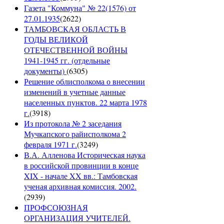
Газета "Коммуна" № 22(1576) от
27.01.1935
(
2622
)
ТАМБОВСКАЯ ОБЛАСТЬ В
ГОДЫ ВЕЛИКОЙ
ОТЕЧЕСТВЕННОЙ ВОЙНЫ
1941-1945 гг. (отдельные
документы)
(
6305
)
Решение облисполкома о внесении
изменений в учетные данные
населенных пунктов. 22 марта 1978
г.
(
3918
)
Из протокола № 2 заседания
Мучкапского райисполкома 2
февраля 1971 г.
(
3249
)
В.А. Алленова Историческая наука
в российской провинции в конце
XIX - начале XX вв.: Тамбовская
ученая архивная комиссия. 2002.
(
2939
)
ПРОФСОЮЗНАЯ
ОРГАНИЗАЦИЯ УЧИТЕЛЕЙ.