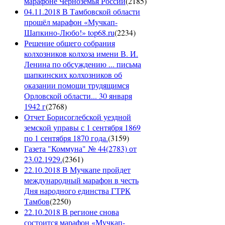
марафоне Черноземья России
(
2185
)
04.11.2018 В Тамбовской области
прошёл марафон «Мучкап-
Шапкино-Любо!» top68.ru
(
2234
)
Решение общего собрания
колхозников колхоза имени В. И.
Ленина по обсуждению ... письма
шапкинских колхозников об
оказании помощи трудящимся
Орловской области... 30 января
1942 г
(
2768
)
Отчет Борисоглебской уездной
земской управы с 1 сентября 1869
по 1 сентября 1870 года.
(
3159
)
Газета "Коммуна" № 44(2783) от
23.02.1929.
(
2361
)
22.10.2018 В Мучкапе пройдет
международный марафон в честь
Дня народного единства ГТРК
Тамбов
(
2250
)
22.10.2018 В регионе снова
состоится марафон «Мучкап-