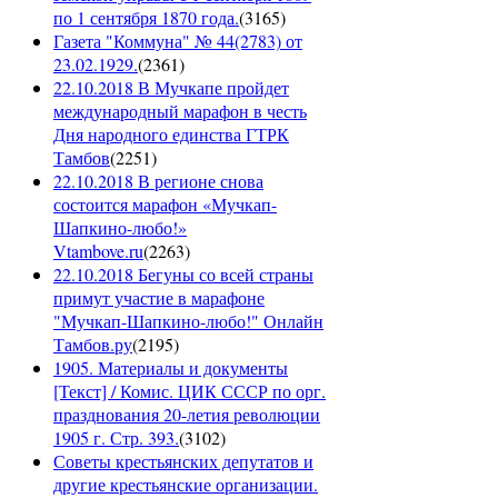
по 1 сентября 1870 года.
(
3165
)
Газета "Коммуна" № 44(2783) от
23.02.1929.
(
2361
)
22.10.2018 В Мучкапе пройдет
международный марафон в честь
Дня народного единства ГТРК
Тамбов
(
2251
)
22.10.2018 В регионе снова
состоится марафон «Мучкап-
Шапкино-любо!»
Vtambove.ru
(
2263
)
22.10.2018 Бегуны со всей страны
примут участие в марафоне
"Мучкап-Шапкино-любо!" Онлайн
Тамбов.ру
(
2195
)
1905. Материалы и документы
[Текст] / Комис. ЦИК СССР по орг.
празднования 20-летия революции
1905 г. Стр. 393.
(
3102
)
Советы крестьянских депутатов и
другие крестьянские организации.