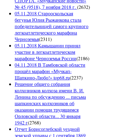
СПОРТА. «Мучкапские новости»
№ 45 (9518), 7 ноября 2018 г.
(
2632
)
05.11.2018 Старооскольская
бегунья Юлия Рыжанкова стала
победительницей самого крупного
легкоатлетического марафона
Черноземья
(
2311
)
05.11.2018 Камышанин принял
участие в легкоатлетическом
марафоне Черноземья России
(
2186
)
04.11.2018 В Тамбовской области
прошёл марафон «Мучкап-
Шапкино-Любо!» top68.ru
(
2237
)
Решение общего собрания
колхозников колхоза имени В. И.
Ленина по обсуждению ... письма
шапкинских колхозников об
оказании помощи трудящимся
Орловской области... 30 января
1942 г
(
2768
)
Отчет Борисоглебской уездной
земской управы с 1 сентября 1869