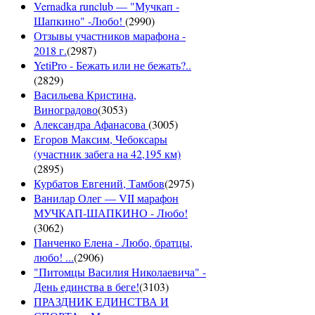
Vernadka runclub — "Мучкап -
Шапкино" -Любо!
(
2990
)
Отзывы участников марафона -
2018 г.
(
2987
)
YetiPro - Бежать или не бежать?..
(
2829
)
Васильева Кристина,
Виноградово
(
3053
)
Александра Афанасова
(
3005
)
Егоров Максим, Чебоксары
(участник забега на 42,195 км)
(
2895
)
Курбатов Евгений, Тамбов
(
2975
)
Ванилар Олег — VII марафон
МУЧКАП-ШАПКИНО - Любо!
(
3062
)
Панченко Елена - Любо, братцы,
любо! ...
(
2906
)
"Питомцы Василия Николаевича" -
День единства в беге!
(
3103
)
ПРАЗДНИК ЕДИНСТВА И