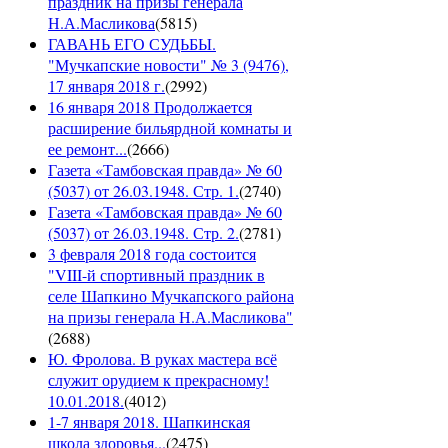
праздник на призы генерала
Н.А.Масликова
(
5815
)
ГАВАНЬ ЕГО СУДЬБЫ.
"Мучкапские новости" № 3 (9476),
17 января 2018 г.
(
2992
)
16 января 2018 Продолжается
расширение бильярдной комнаты и
ее ремонт...
(
2666
)
Газета «Тамбовская правда» № 60
(5037) от 26.03.1948. Стр. 1.
(
2740
)
Газета «Тамбовская правда» № 60
(5037) от 26.03.1948. Стр. 2.
(
2781
)
3 февраля 2018 года состоится
"VIII-й спортивный праздник в
селе Шапкино Мучкапского района
на призы генерала Н.А.Масликова"
(
2688
)
Ю. Фролова. В руках мастера всё
служит орудием к прекрасному!
10.01.2018.
(
4012
)
1-7 января 2018. Шапкинская
школа здоровья...
(
2475
)