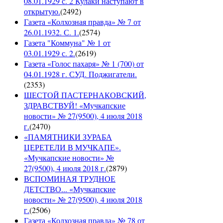
08.01.1929 с. 2 Кулаки наступают в
открытую.
(
2492
)
Газета «Колхозная правда» № 7 от
26.01.1932. С. 1.
(
2574
)
Газета "Коммуна" № 1 от
03.01.1929 с. 2.
(
2619
)
Газета «Голос пахаря» № 1 (700) от
04.01.1928 г. СУД. Поджигатели.
(
2353
)
ШЕСТОЙ ПАСТЕРНАКОВСКИЙ,
ЗДРАВСТВУЙ! «Мучкапские
новости» № 27(9500), 4 июля 2018
г.
(
2470
)
«ПАМЯТНИКИ ЗУРАБА
ЦЕРЕТЕЛИ В МУЧКАПЕ».
«Мучкапские новости» №
27(9500), 4 июля 2018 г.
(
2879
)
ВСПОМИНАЯ ТРУДНОЕ
ДЕТСТВО... «Мучкапские
новости» № 27(9500), 4 июля 2018
г.
(
2506
)
Газета «Колхозная правда» № 78 от