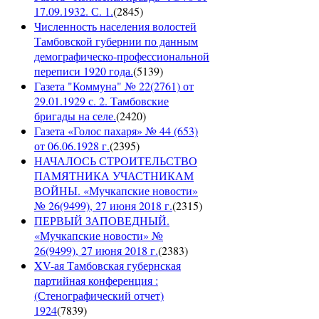
17.09.1932. С. 1.
(
2845
)
Численность населения волостей
Тамбовской губернии по данным
демографическо-профессиональной
переписи 1920 года.
(
5139
)
Газета "Коммуна" № 22(2761) от
29.01.1929 с. 2. Тамбовские
бригады на селе.
(
2420
)
Газета «Голос пахаря» № 44 (653)
от 06.06.1928 г.
(
2395
)
НАЧАЛОСЬ СТРОИТЕЛЬСТВО
ПАМЯТНИКА УЧАСТНИКАМ
ВОЙНЫ. «Мучкапские новости»
№ 26(9499), 27 июня 2018 г.
(
2315
)
ПЕРВЫЙ ЗАПОВЕДНЫЙ.
«Мучкапские новости» №
26(9499), 27 июня 2018 г.
(
2383
)
XV-ая Тамбовская губернская
партийная конференция :
(Стенографический отчет)
1924
(
7839
)