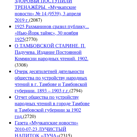
ЗДОРОВЬЯ ПОСТУПИЛИ
ТРЕНАЖЁРЫ. «Мучкапские
новости» № 14 (9539), 3 апреля
2019 г.
(
2087
)
1925 Рахманинов сразил публику...
«Нью-Йорк таймс», 30 ноября
1925
(
2770
)
О ТАМБОВСКОЙ СТАРИНЕ. П.
Падучева. Издание Постоянной
Коммисии народных чтений. 1902.
(
3308
)
Очерк десятилетней дятельности
общества по устройству народных
чтений в г. Тамбове и Тамбовской
губернии. 1893 – 1903 г.г.
(
2794
)
Отчет общества по устройству
народных чтений в городе Тамбове
и Тамбовской губернии за 1902
год.
(
2720
)
Газета «Мучкапские новости»
2010-07-23 ЛУЧИСТЫЙ
НАПИТОК «ЛУЧА»
(
2315
)