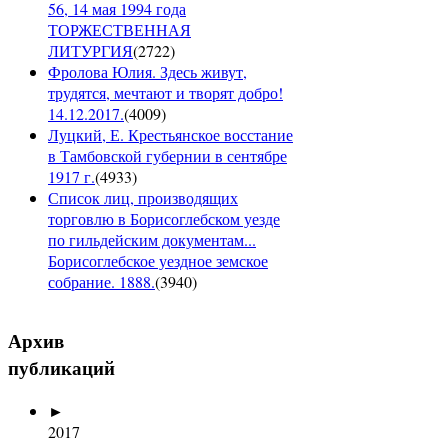
56, 14 мая 1994 года
ТОРЖЕСТВЕННАЯ
ЛИТУРГИЯ
(
2722
)
Фролова Юлия. Здесь живут,
трудятся, мечтают и творят добро!
14.12.2017.
(
4009
)
Луцкий, Е. Крестьянское восстание
в Тамбовской губернии в сентябре
1917 г.
(
4933
)
Список лиц, производящих
торговлю в Борисоглебском уезде
по гильдейским документам...
Борисоглебское уездное земское
собрание. 1888.
(
3940
)
Архив
публикаций
►
2017