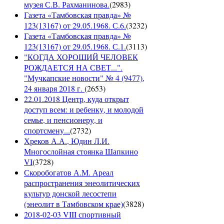
музея С.В. Рахманинова.
(
2983
)
Газета «Тамбовская правда» №
123(13167) от 29.05.1968. С.6.
(
3232
)
Газета «Тамбовская правда» №
123(13167) от 29.05.1968. С.1.
(
3113
)
"КОГДА ХОРОШИЙ ЧЕЛОВЕК
РОЖДАЕТСЯ НА СВЕТ...".
"Мучкапские новости" № 4 (9477),
24 января 2018 г.
(
2653
)
22.01.2018 Центр, куда открыт
доступ всем: и ребенку, и молодой
семье, и пенсионеру, и
спортсмену...
(
2732
)
Хреков А.А., Юдин Л.И.
Многослойная стоянка Шапкино
VI
(
3728
)
Скоробогатов А.М. Ареал
распространения энеолитических
культур донской лесостепи
(энеолит в Тамбовском крае)
(
3828
)
2018-02-03 VIII спортивный