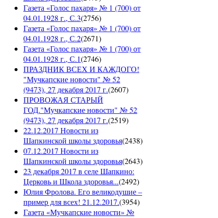
Газета «Голос пахаря» № 1 (700) от
04.01.1928 г., С.3
(
2756
)
Газета «Голос пахаря» № 1 (700) от
04.01.1928 г., С.2
(
2671
)
Газета «Голос пахаря» № 1 (700) от
04.01.1928 г., С.1
(
2746
)
ПРАЗДНИК ВСЕХ И КАЖДОГО!
"Мучкапские новости" № 52
(9473), 27 декабря 2017 г.
(
2607
)
ПРОВОЖАЯ СТАРЫЙ
ГОД."Мучкапские новости" № 52
(9473), 27 декабря 2017 г.
(
2519
)
22.12.2017 Новости из
Шапкинской школы здоровья
(
2438
)
07.12.2017 Новости из
Шапкинской школы здоровья
(
2643
)
23 декабря 2017 в селе Шапкино:
Церковь и Школа здоровья...
(
2492
)
Юлия Фролова. Его великодушие –
пример для всех! 21.12.2017.
(
3954
)
Газета «Мучкапские новости» №