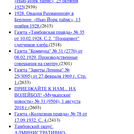
«Нью-Йорк таймс», 25 октября
1925
(
2939
)
1928. Овация Рахманинову в
Берлине. «Нью-Йорк таймс», 13
ноября 1928.
(
2615
)
Газета «Тамбовская правда» № 35
от 10.02.1928. С.2. "Поощряют"
сдатчиков хлеба.
(
2518
)
Газета "Коммуна" № 31 (2770) от
08.02.1929. Производственные
совещания на смотру.
(
2301
)
Газета "Заветы Ленина" №
25(3095) от 27 февраля 1969 г. Стр.
1.
(
2633
)
ПРИЕЗЖАЙТЕ К НАМ... НА
ВОЛЕЙБОЛ! «Мучкапские
новости» № 31 (9504), 1 августа
2018 г.
(
2603
)
Газета «Колхозная правда» № 78 от
17.09.1932. С. 4.
(
2413
)
Тамбовский округ.
АДМИНИСТРАТИВНО-