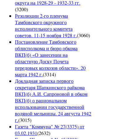
округа на 1928-29 - 1932-33 гг.
(
3200
)
Резолюции 2-го пленума
Тамбовского окружного
исполнительного комитета
советов. 11-15 ноября 1928 г.
(
3060
)
Постановление Тамбовского
облисполкома и бюро обкома
ВКП(б) «О занесении на
областную Доску Почета
передовых колхозов области». 20
марта 1942 г.
(
3314
)
Докладная записка первого
секретаря Шапкинского райкома
ВКП(б) А.И. Сапроновой в обком
ВКП(б) о рациональном
использовании государственной
водяной мельницы. 24 августа 1942
г.
(
3015
)
Газета "Коммуна" № 27(3375) от
03.02.1931
(
2632
)