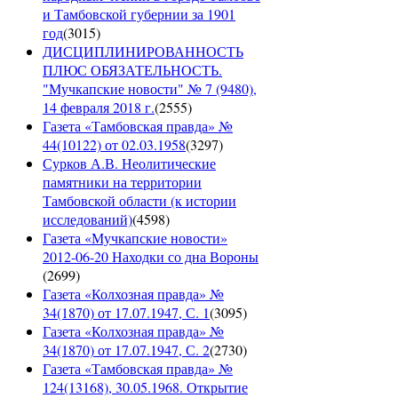
и Тамбовской губернии за 1901
год
(
3015
)
ДИСЦИПЛИНИРОВАННОСТЬ
ПЛЮС ОБЯЗАТЕЛЬНОСТЬ.
"Мучкапские новости" № 7 (9480),
14 февраля 2018 г.
(
2555
)
Газета «Тамбовская правда» №
44(10122) от 02.03.1958
(
3297
)
Сурков А.В. Неолитические
памятники на территории
Тамбовской области (к истории
исследований)
(
4598
)
Газета «Мучкапские новости»
2012-06-20 Находки со дна Вороны
(
2699
)
Газета «Колхозная правда» №
34(1870) от 17.07.1947, С. 1
(
3095
)
Газета «Колхозная правда» №
34(1870) от 17.07.1947, С. 2
(
2730
)
Газета «Тамбовская правда» №
124(13168), 30.05.1968. Открытие