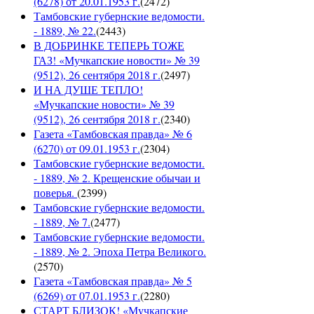
(6278) от 20.01.1953 г.
(
2472
)
Тамбовские губернские ведомости.
- 1889, № 22.
(
2443
)
В ДОБРИНКЕ ТЕПЕРЬ ТОЖЕ
ГАЗ! «Мучкапские новости» № 39
(9512), 26 сентября 2018 г.
(
2497
)
И НА ДУШЕ ТЕПЛО!
«Мучкапские новости» № 39
(9512), 26 сентября 2018 г.
(
2340
)
Газета «Тамбовская правда» № 6
(6270) от 09.01.1953 г.
(
2304
)
Тамбовские губернские ведомости.
- 1889, № 2. Крещенские обычаи и
поверья.
(
2399
)
Тамбовские губернские ведомости.
- 1889, № 7.
(
2477
)
Тамбовские губернские ведомости.
- 1889, № 2. Эпоха Петра Великого.
(
2570
)
Газета «Тамбовская правда» № 5
(6269) от 07.01.1953 г.
(
2280
)
СТАРТ БЛИЗОК! «Мучкапские