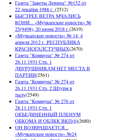
Газета "Заветы Ленина" №152 от
22 декабря 1988 г.
(
2512
)
БЫСТРЕЕ ВЕТРА МЧАЛИСЬ
КОНИ... «Мучкапские новости» №
25(9498), 20 июня 2018 г.
(
2619
)
«Мучкапские новости» № 14, 4
апреля 2012 г. РЕСПУБЛИКА
КРАСНОГАЛСТУЧНЫХ
(
2670
)
Газета "Коммуна" № 274 от
26.11.1931 Стр. 1
ДВУРУШНИКАМ НЕТ МЕСТА В
ПАРТИИ
(
2561
)
Газета "Коммуна" № 274 от
26.11.1931 Стр. 2 Штурм в
тылу
(
2549
)
Газета "Коммуна" № 276 от
28.11.1931 Стр. 1
ОБЪЕДИНЕННЫЙ ПЛЕНУМ
ОБКОМА И ОБЛКК ВКП(б)
(
2680
)
ОН ВОЗВРАЩАЕТСЯ...
«Мучкапские новости» №24