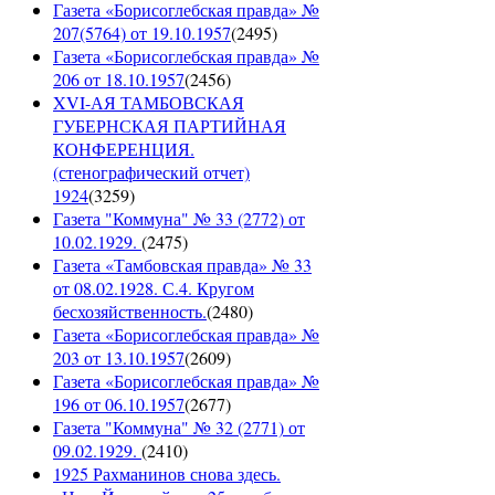
Газета «Борисоглебская правда» №
207(5764) от 19.10.1957
(
2495
)
Газета «Борисоглебская правда» №
206 от 18.10.1957
(
2456
)
XVI-АЯ ТАМБОВСКАЯ
ГУБЕРНСКАЯ ПАРТИЙНАЯ
КОНФЕРЕНЦИЯ.
(стенографический отчет)
1924
(
3259
)
Газета "Коммуна" № 33 (2772) от
10.02.1929.
(
2475
)
Газета «Тамбовская правда» № 33
от 08.02.1928. С.4. Кругом
бесхозяйственность.
(
2480
)
Газета «Борисоглебская правда» №
203 от 13.10.1957
(
2609
)
Газета «Борисоглебская правда» №
196 от 06.10.1957
(
2677
)
Газета "Коммуна" № 32 (2771) от
09.02.1929.
(
2410
)
1925 Рахманинов снова здесь.