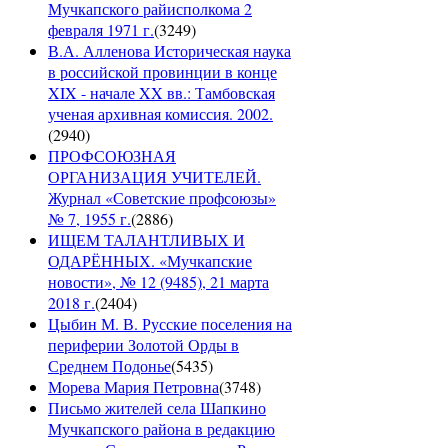
Мучкапского райисполкома 2
февраля 1971 г.
(
3249
)
В.А. Алленова Историческая наука
в российской провинции в конце
XIX - начале XX вв.: Тамбовская
ученая архивная комиссия. 2002.
(
2940
)
ПРОФСОЮЗНАЯ
ОРГАНИЗАЦИЯ УЧИТЕЛЕЙ.
Журнал «Советские профсоюзы»
№ 7, 1955 г.
(
2886
)
ИЩЕМ ТАЛАНТЛИВЫХ И
ОДАРЁННЫХ. «Мучкапские
новости», № 12 (9485), 21 марта
2018 г.
(
2404
)
Цыбин М. В. Русские поселения на
периферии Золотой Орды в
Среднем Подонье
(
5435
)
Морева Мария Петровна
(
3748
)
Письмо жителей села Шапкино
Мучкапского района в редакцию