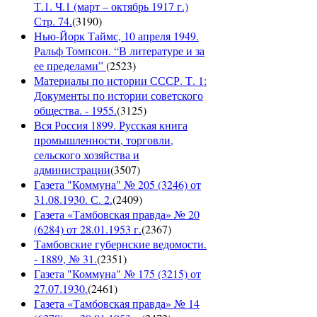
Т.1. Ч.1 (март – октябрь 1917 г.)
Стр. 74.
(
3190
)
Нью-Йорк Таймс, 10 апреля 1949.
Ральф Томпсон. “В литературе и за
ее пределами”
(
2523
)
Материалы по истории СССР. Т. 1:
Документы по истории советского
общества. - 1955.
(
3125
)
Вся Россия 1899. Русская книга
промышленности, торговли,
сельского хозяйства и
администрации
(
3507
)
Газета "Коммуна" № 205 (3246) от
31.08.1930. С. 2.
(
2409
)
Газета «Тамбовская правда» № 20
(6284) от 28.01.1953 г.
(
2367
)
Тамбовские губернские ведомости.
- 1889, № 31.
(
2351
)
Газета "Коммуна" № 175 (3215) от
27.07.1930.
(
2461
)
Газета «Тамбовская правда» № 14