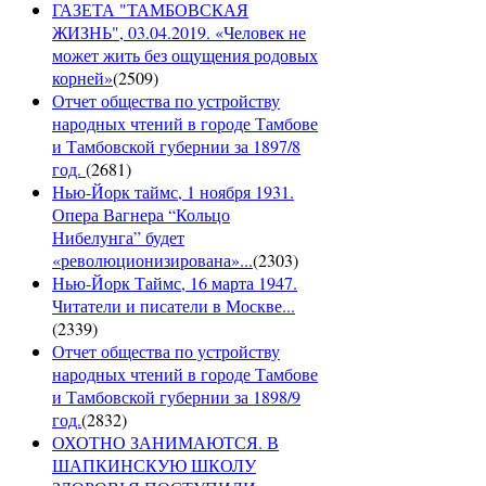
ГАЗЕТА "ТАМБОВСКАЯ
ЖИЗНЬ", 03.04.2019. «Человек не
может жить без ощущения родовых
корней»
(
2509
)
Отчет общества по устройству
народных чтений в городе Тамбове
и Тамбовской губернии за 1897/8
год.
(
2681
)
Нью-Йорк таймс, 1 ноября 1931.
Опера Вагнера “Кольцо
Нибелунга” будет
«революционизирована»...
(
2303
)
Нью-Йорк Таймс, 16 марта 1947.
Читатели и писатели в Москве...
(
2339
)
Отчет общества по устройству
народных чтений в городе Тамбове
и Тамбовской губернии за 1898/9
год.
(
2832
)
ОХОТНО ЗАНИМАЮТСЯ. В
ШАПКИНСКУЮ ШКОЛУ