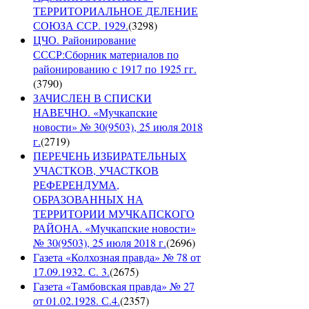
ТЕРРИТОРИАЛЬНОЕ ДЕЛЕНИЕ
СОЮЗА ССР. 1929.
(
3298
)
ЦЧО. Районирование
СССР:Сборник материалов по
районированию с 1917 по 1925 гг.
(
3790
)
ЗАЧИСЛЕН В СПИСКИ
НАВЕЧНО. «Мучкапские
новости» № 30(9503), 25 июля 2018
г.
(
2719
)
ПЕРЕЧЕНЬ ИЗБИРАТЕЛЬНЫХ
УЧАСТКОВ, УЧАСТКОВ
РЕФЕРЕНДУМА,
ОБРАЗОВАННЫХ НА
ТЕРРИТОРИИ МУЧКАПСКОГО
РАЙОНА. «Мучкапские новости»
№ 30(9503), 25 июля 2018 г.
(
2696
)
Газета «Колхозная правда» № 78 от
17.09.1932. С. 3.
(
2675
)
Газета «Тамбовская правда» № 27
от 01.02.1928. С.4.
(
2357
)