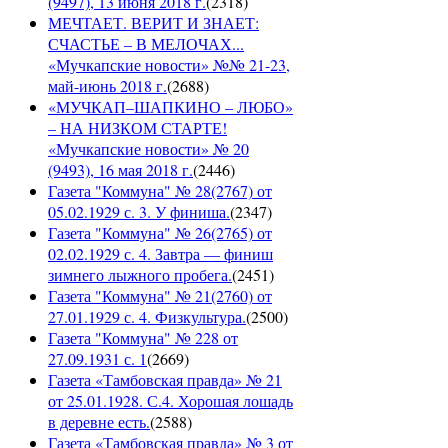
(9497), 13 июня 2018 г.
(
2318
)
МЕЧТАЕТ. ВЕРИТ И ЗНАЕТ:
СЧАСТЬЕ – В МЕЛОЧАХ...
«Мучкапские новости» №№ 21-23,
май-июнь 2018 г.
(
2688
)
«МУЧКАП–ШАПКИНО – ЛЮБО»
– НА НИЗКОМ СТАРТЕ!
«Мучкапские новости» № 20
(9493), 16 мая 2018 г.
(
2446
)
Газета "Коммуна" № 28(2767) от
05.02.1929 с. 3. У финиша.
(
2347
)
Газета "Коммуна" № 26(2765) от
02.02.1929 с. 4. Завтра — финиш
зимнего лыжного пробега.
(
2451
)
Газета "Коммуна" № 21(2760) от
27.01.1929 с. 4. Физкультура.
(
2500
)
Газета "Коммуна" № 228 от
27.09.1931 с. 1
(
2669
)
Газета «Тамбовская правда» № 21
от 25.01.1928. С.4. Хорошая лошадь
в деревне есть.
(
2588
)
Газета «Тамбовская правда» № 3 от