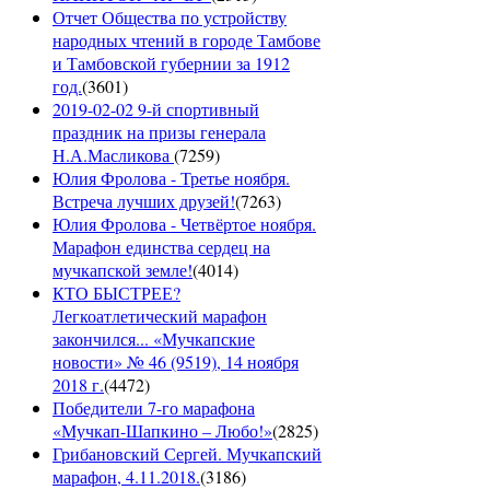
Отчет Общества по устройству
народных чтений в городе Тамбове
и Тамбовской губернии за 1912
год.
(
3601
)
2019-02-02 9-й спортивный
праздник на призы генерала
Н.А.Масликова
(
7259
)
Юлия Фролова - Третье ноября.
Встреча лучших друзей!
(
7263
)
Юлия Фролова - Четвёртое ноября.
Марафон единства сердец на
мучкапской земле!
(
4014
)
КТО БЫСТРЕЕ?
Легкоатлетический марафон
закончился... «Мучкапские
новости» № 46 (9519), 14 ноября
2018 г.
(
4472
)
Победители 7-го марафона
«Мучкап-Шапкино – Любо!»
(
2825
)
Грибановский Сергей. Мучкапский
марафон, 4.11.2018.
(
3186
)