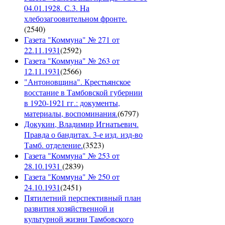
04.01.1928. С.3. На
хлебозагоовительном фронте.
(
2540
)
Газета "Коммуна" № 271 от
22.11.1931
(
2592
)
Газета "Коммуна" № 263 от
12.11.1931
(
2566
)
"Антоновщина". Крестьянское
восстание в Тамбовской губернии
в 1920-1921 гг.: документы,
материалы, воспоминания.
(
6797
)
Докукин, Владимир Игнатьевич.
Правда о бандитах. 3-е изд. изд-во
Тамб. отделение.
(
3523
)
Газета "Коммуна" № 253 от
28.10.1931
(
2839
)
Газета "Коммуна" № 250 от
24.10.1931
(
2451
)
Пятилетний перспективный план
развития хозяйственной и
культурной жизни Тамбовского