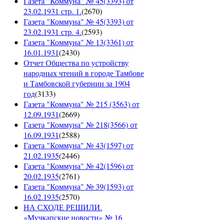
Газета "Коммуна" № 45(3393) от
23.02.1931 стр. 1.
(
2670
)
Газета "Коммуна" № 45(3393) от
23.02.1931 стр. 4.
(
2593
)
Газета "Коммуна" № 13(3361) от
16.01.1931
(
2430
)
Отчет Общества по устройству
народных чтений в городе Тамбове
и Тамбовской губернии за 1904
год
(
3133
)
Газета "Коммуна" № 215 (3563) от
12.09.1931
(
2669
)
Газета "Коммуна" № 218(3566) от
16.09.1931
(
2588
)
Газета "Коммуна" № 43(1597) от
21.02.1935
(
2446
)
Газета "Коммуна" № 42(1596) от
20.02.1935
(
2761
)
Газета "Коммуна" № 39(1593) от
16.02.1935
(
2570
)
НА СХОДЕ РЕШИЛИ.
«Мучкапские новости» № 16