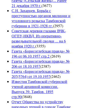
газеты «Сельская жизнь»... Ранее
21 декабря 1970 г.
(
3677
)
С.Н. Захарцев. Борьба с
преступностью органов милиции и
уголовного розыска Тамбовской
губернии в 1921-1928 гг.
(
2957
)
Советская деревня глазами ВЧК-
ОГПУ-НКВД. Из оперативно-
разведывательной сводки ... на 6
ноября 1920 г.
(
3355
)
Газета «Борисоглебская правда» №
196 от 06.10.1957 стр.2
(
2619
)
Газета «Борисоглебская правда» №
206 от 18.10.1957
(
2387
)
Газета «Борисоглебская правда» №
207(5764) от 19.10.1957
(
2462
)
Известия Тамбовской губернской
ученой архивной комиссии.
Выпуск 39. Тамбов. 1895
стр.90
(
3848
)
Отчет Общества по устройству
народных чтений в городе Тамбове