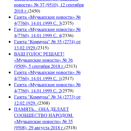
новости» № 37 (9510), 12 сентября
2018 г.
(
2450
)
Газета «Мучкапские новости» №
4(7760), 14.01.1999 С. 3
(
2375
)
Газета «Мучкапские новости» №
4(7760), 14.01.1999 С. 4
(
2336
)
Газета "Коммуна" № 35 (2774) от
13.02.1929.
(
2315
)
ВАШ ГОЛОС РЕШАЕТ!
«Мучкапские новости» № 36
(9509), 5 сентября 2018 г.
(
2313
)
Газета «Мучкапские новости» №
4(7760), 14.01.1999 С. 1
(
2517
)
Газета «Мучкапские новости» №
4(7760), 14.01.1999 С. 2
(
2579
)
Газета "Коммуна" № 34 (2773) от
12.02.1929.
(
2308
)
ПАМЯТЬ... ОНА ДЕЛАЕТ
СООБЩЕСТВО НАРОДОМ.
«Мучкапские новости» № 35
(9508), 29 августа 2018 г.
(
2518
)