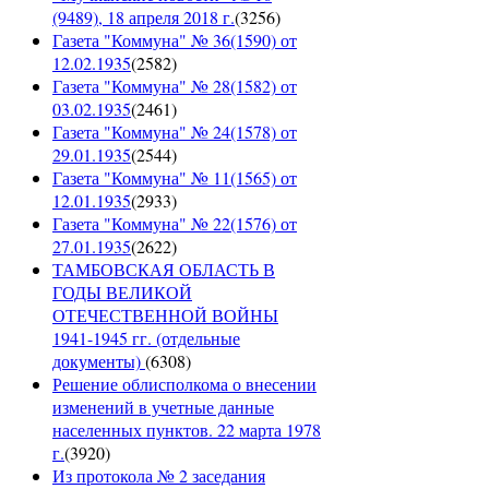
(9489), 18 апреля 2018 г.
(
3256
)
Газета "Коммуна" № 36(1590) от
12.02.1935
(
2582
)
Газета "Коммуна" № 28(1582) от
03.02.1935
(
2461
)
Газета "Коммуна" № 24(1578) от
29.01.1935
(
2544
)
Газета "Коммуна" № 11(1565) от
12.01.1935
(
2933
)
Газета "Коммуна" № 22(1576) от
27.01.1935
(
2622
)
ТАМБОВСКАЯ ОБЛАСТЬ В
ГОДЫ ВЕЛИКОЙ
ОТЕЧЕСТВЕННОЙ ВОЙНЫ
1941-1945 гг. (отдельные
документы)
(
6308
)
Решение облисполкома о внесении
изменений в учетные данные
населенных пунктов. 22 марта 1978
г.
(
3920
)
Из протокола № 2 заседания