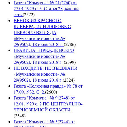
Газета "Коммуна" № 21(2760) от
27.01.1929 с. 3. Статья 28, как она
есть.
(
2572
)
ВЕНОК ИЗ КРАСНОГО
КЛЕВЕРА, ИЛИ ЛЮБОВЬ С
ПЕРВОГО ВЗГЛЯДА
«Мучкапские новости» №
29(9502), 18 июля 2018 г.
(
2786
)
ПРАВИЛА - ПРЕЖДЕ ВСЕГО
«Мучкапские новости» №
29(9502), 18 июля 2018 г.
(
2399
)
НЕ ВХОДИТЬ! НЕ ВЪЕЗЖАТЬ!
«Мучкапские новости» №
29(9502), 18 июля 2018 г.
(
2324
)
Газета «Колхозная правда» № 78 от
17.09.1932. С. 2.
(
2600
)
Газета "Коммуна" № 9(2748) от
12.01.1929 с. 2 ПО ЦЕНТРАЛЬНО-
ЧЕРНОЗЕМНОЙ ОБЛАСТИ.
(
2548
)
Газета "Коммуна" № 5(2744) от