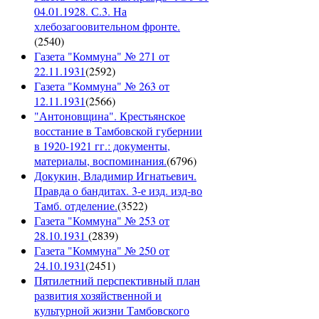
04.01.1928. С.3. На
хлебозагоовительном фронте.
(
2540
)
Газета "Коммуна" № 271 от
22.11.1931
(
2592
)
Газета "Коммуна" № 263 от
12.11.1931
(
2566
)
"Антоновщина". Крестьянское
восстание в Тамбовской губернии
в 1920-1921 гг.: документы,
материалы, воспоминания.
(
6796
)
Докукин, Владимир Игнатьевич.
Правда о бандитах. 3-е изд. изд-во
Тамб. отделение.
(
3522
)
Газета "Коммуна" № 253 от
28.10.1931
(
2839
)
Газета "Коммуна" № 250 от
24.10.1931
(
2451
)
Пятилетний перспективный план
развития хозяйственной и
культурной жизни Тамбовского