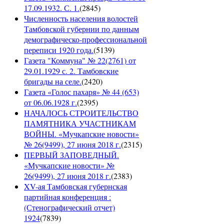
17.09.1932. С. 1.
(
2845
)
Численность населения волостей
Тамбовской губернии по данным
демографическо-профессиональной
переписи 1920 года.
(
5139
)
Газета "Коммуна" № 22(2761) от
29.01.1929 с. 2. Тамбовские
бригады на селе.
(
2420
)
Газета «Голос пахаря» № 44 (653)
от 06.06.1928 г.
(
2395
)
НАЧАЛОСЬ СТРОИТЕЛЬСТВО
ПАМЯТНИКА УЧАСТНИКАМ
ВОЙНЫ. «Мучкапские новости»
№ 26(9499), 27 июня 2018 г.
(
2315
)
ПЕРВЫЙ ЗАПОВЕДНЫЙ.
«Мучкапские новости» №
26(9499), 27 июня 2018 г.
(
2383
)
XV-ая Тамбовская губернская
партийная конференция :
(Стенографический отчет)
1924
(
7839
)