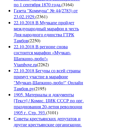
по 1 сентября 1870 года.
(
3164
)
Газета "Коммуна" № 44(2783) от
23.02.1929.
(
2361
)
22.10.2018 В Мучкапе пройдет
международный марафон в честь
Дня народного единства ГТРК
Тамбов
(
2250
)
22.10.2018 В регионе снова
состоится марафон «Мучкап-
Шапкино-любо!»
Vtambove.ru
(
2262
)
22.10.2018 Бегуны со всей страны
примут участие в марафоне
"Мучкап-Шапкино-любо!" Онлайн
Тамбов.ру
(
2195
)
1905. Материалы и документы
[Текст] / Комис. ЦИК СССР по орг.
празднования 20-летия революции
1905 г. Стр. 393.
(
3101
)
Советы крестьянских депутатов и
другие крестьянские организации.