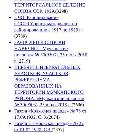
ТЕРРИТОРИАЛЬНОЕ ДЕЛЕНИЕ
СОЮЗА ССР. 1929.
(
3298
)
ЦЧО. Районирование
СССР:Сборник материалов по
районированию с 1917 по 1925 гг.
(
3789
)
ЗАЧИСЛЕН В СПИСКИ
НАВЕЧНО. «Мучкапские
новости» № 30(9503), 25 июля 2018
г.
(
2719
)
ПЕРЕЧЕНЬ ИЗБИРАТЕЛЬНЫХ
УЧАСТКОВ, УЧАСТКОВ
РЕФЕРЕНДУМА,
ОБРАЗОВАННЫХ НА
ТЕРРИТОРИИ МУЧКАПСКОГО
РАЙОНА. «Мучкапские новости»
№ 30(9503), 25 июля 2018 г.
(
2696
)
Газета «Колхозная правда» № 78 от
17.09.1932. С. 3.
(
2674
)
Газета «Тамбовская правда» № 27
от 01.02.1928. С.4.
(
2357
)