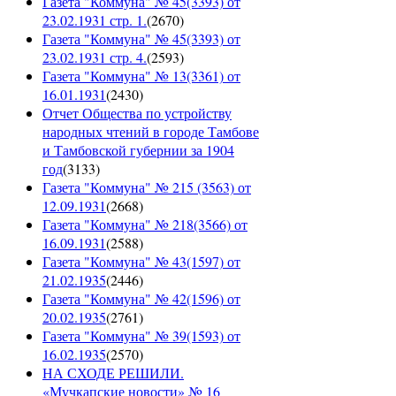
Газета "Коммуна" № 45(3393) от
23.02.1931 стр. 1.
(
2670
)
Газета "Коммуна" № 45(3393) от
23.02.1931 стр. 4.
(
2593
)
Газета "Коммуна" № 13(3361) от
16.01.1931
(
2430
)
Отчет Общества по устройству
народных чтений в городе Тамбове
и Тамбовской губернии за 1904
год
(
3133
)
Газета "Коммуна" № 215 (3563) от
12.09.1931
(
2668
)
Газета "Коммуна" № 218(3566) от
16.09.1931
(
2588
)
Газета "Коммуна" № 43(1597) от
21.02.1935
(
2446
)
Газета "Коммуна" № 42(1596) от
20.02.1935
(
2761
)
Газета "Коммуна" № 39(1593) от
16.02.1935
(
2570
)
НА СХОДЕ РЕШИЛИ.
«Мучкапские новости» № 16