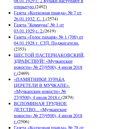
08.01.1929 с. 2 Кулаки наступают в
открытую.
(
2492
)
Газета «Колхозная правда» № 7 от
26.01.1932. С. 1.
(
2574
)
Газета "Коммуна" № 1 от
03.01.1929 с. 2.
(
2619
)
Газета «Голос пахаря» № 1 (700) от
04.01.1928 г. СУД. Поджигатели.
(
2353
)
ШЕСТОЙ ПАСТЕРНАКОВСКИЙ,
ЗДРАВСТВУЙ! «Мучкапские
новости» № 27(9500), 4 июля 2018
г.
(
2469
)
«ПАМЯТНИКИ ЗУРАБА
ЦЕРЕТЕЛИ В МУЧКАПЕ».
«Мучкапские новости» №
27(9500), 4 июля 2018 г.
(
2879
)
ВСПОМИНАЯ ТРУДНОЕ
ДЕТСТВО... «Мучкапские
новости» № 27(9500), 4 июля 2018
г.
(
2506
)
Газета «Колхозная правда» № 78 от