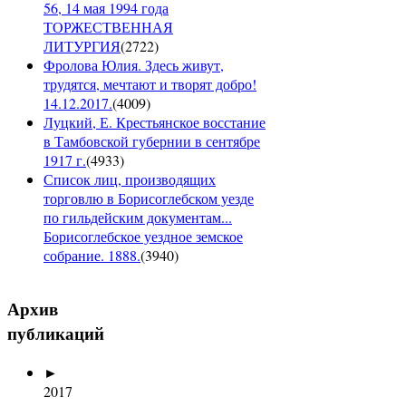
56, 14 мая 1994 года
ТОРЖЕСТВЕННАЯ
ЛИТУРГИЯ
(
2722
)
Фролова Юлия. Здесь живут,
трудятся, мечтают и творят добро!
14.12.2017.
(
4009
)
Луцкий, Е. Крестьянское восстание
в Тамбовской губернии в сентябре
1917 г.
(
4933
)
Список лиц, производящих
торговлю в Борисоглебском уезде
по гильдейским документам...
Борисоглебское уездное земское
собрание. 1888.
(
3940
)
Архив
публикаций
►
2017