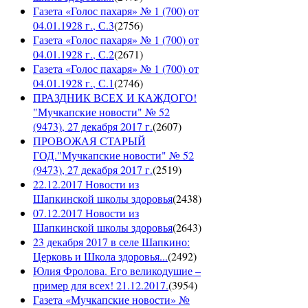
Газета «Голос пахаря» № 1 (700) от
04.01.1928 г., С.3
(
2756
)
Газета «Голос пахаря» № 1 (700) от
04.01.1928 г., С.2
(
2671
)
Газета «Голос пахаря» № 1 (700) от
04.01.1928 г., С.1
(
2746
)
ПРАЗДНИК ВСЕХ И КАЖДОГО!
"Мучкапские новости" № 52
(9473), 27 декабря 2017 г.
(
2607
)
ПРОВОЖАЯ СТАРЫЙ
ГОД."Мучкапские новости" № 52
(9473), 27 декабря 2017 г.
(
2519
)
22.12.2017 Новости из
Шапкинской школы здоровья
(
2438
)
07.12.2017 Новости из
Шапкинской школы здоровья
(
2643
)
23 декабря 2017 в селе Шапкино:
Церковь и Школа здоровья...
(
2492
)
Юлия Фролова. Его великодушие –
пример для всех! 21.12.2017.
(
3954
)
Газета «Мучкапские новости» №