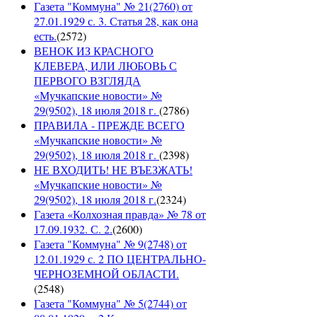
Газета "Коммуна" № 21(2760) от
27.01.1929 с. 3. Статья 28, как она
есть.
(
2572
)
ВЕНОК ИЗ КРАСНОГО
КЛЕВЕРА, ИЛИ ЛЮБОВЬ С
ПЕРВОГО ВЗГЛЯДА
«Мучкапские новости» №
29(9502), 18 июля 2018 г.
(
2786
)
ПРАВИЛА - ПРЕЖДЕ ВСЕГО
«Мучкапские новости» №
29(9502), 18 июля 2018 г.
(
2398
)
НЕ ВХОДИТЬ! НЕ ВЪЕЗЖАТЬ!
«Мучкапские новости» №
29(9502), 18 июля 2018 г.
(
2324
)
Газета «Колхозная правда» № 78 от
17.09.1932. С. 2.
(
2600
)
Газета "Коммуна" № 9(2748) от
12.01.1929 с. 2 ПО ЦЕНТРАЛЬНО-
ЧЕРНОЗЕМНОЙ ОБЛАСТИ.
(
2548
)
Газета "Коммуна" № 5(2744) от