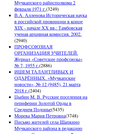
Мучкапского райисполкома 2
февраля 1971 г.
(
3249
)
В.А. Алленова Историческая наука
в российской провинции в конце
XIX - начале XX вв.: Тамбовская
ученая архивная комиссия. 2002.
(
2940
)
ПРОФСОЮЗНАЯ
ОРГАНИЗАЦИЯ УЧИТЕЛЕЙ.
Журнал «Советские профсоюзы»
№ 7, 1955 г.
(
2886
)
ИЩЕМ ТАЛАНТЛИВЫХ И
ОДАРЁННЫХ. «Мучкапские
новости», № 12 (9485), 21 марта
2018 г.
(
2404
)
Цыбин М. В. Русские поселения на
периферии Золотой Орды в
Среднем Подонье
(
5435
)
Морева Мария Петровна
(
3748
)
Письмо жителей села Шапкино
Мучкапского района в редакцию