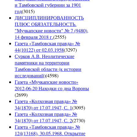
и Тамбовской губернии за 1901
год
(
3015
)
ДИСЦИПЛИНИРОВАННОСТЬ
ПЛЮС ОБЯЗАТЕЛЬНОСТЬ.
"Мучкапские новости" № 7 (9480),
14 февраля 2018 г.
(
2555
)
Газета «Тамбовская правда» №
44(10122) от 02.03.1958
(
3297
)
Сурков А.В. Неолитические
памятники на территории
Тамбовской области (к истории
исследований)
(
4598
)
Газета «Мучкапские новости»
2012-06-20 Находки со дна Вороны
(
2699
)
Газета «Колхозная правда» №
34(1870) от 17.07.1947, С. 1
(
3095
)
Газета «Колхозная правда» №
34(1870) от 17.07.1947, С. 2
(
2730
)
Газета «Тамбовская правда» №
124(13168), 30.05.1968. Открытие