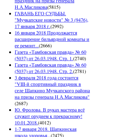
праздник на призы генерала
Н.А.Масликова
(
5815
)
ГАВАНЬ ЕГО СУДЬБЫ.
"Мучкапские новости" № 3 (9476),
17 января 2018 г.
(
2992
)
16 января 2018 Продолжается
расширение бильярдной комнаты и
ее ремонт...
(
2666
)
Газета «Тамбовская правда» № 60
(5037) от 26.03.1948. Стр. 1.
(
2740
)
Газета «Тамбовская правда» № 60
(5037) от 26.03.1948. Стр. 2.
(
2781
)
3 февраля 2018 года состоится
"VIII-й спортивный праздник в
селе Шапкино Мучкапского района
на призы генерала Н.А.Масликова"
(
2687
)
Ю. Фролова. В руках мастера всё
служит орудием к прекрасному!
10.01.2018.
(
4012
)
1-7 января 2018. Шапкинская
школа здоровья...
(
2475
)