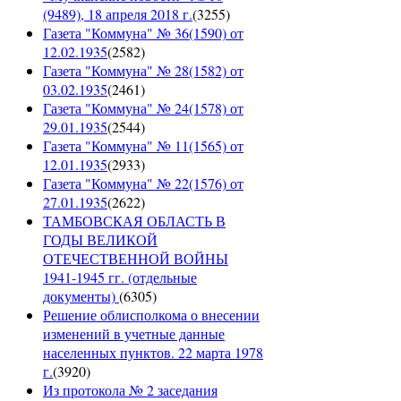
(9489), 18 апреля 2018 г.
(
3255
)
Газета "Коммуна" № 36(1590) от
12.02.1935
(
2582
)
Газета "Коммуна" № 28(1582) от
03.02.1935
(
2461
)
Газета "Коммуна" № 24(1578) от
29.01.1935
(
2544
)
Газета "Коммуна" № 11(1565) от
12.01.1935
(
2933
)
Газета "Коммуна" № 22(1576) от
27.01.1935
(
2622
)
ТАМБОВСКАЯ ОБЛАСТЬ В
ГОДЫ ВЕЛИКОЙ
ОТЕЧЕСТВЕННОЙ ВОЙНЫ
1941-1945 гг. (отдельные
документы)
(
6305
)
Решение облисполкома о внесении
изменений в учетные данные
населенных пунктов. 22 марта 1978
г.
(
3920
)
Из протокола № 2 заседания