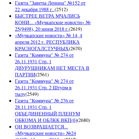
Газета "Заветы Ленина" №152 от
22 декабря 1988 г.
(
2512
)
БЫСТРЕЕ ВЕТРА МЧАЛИСЬ
КОНИ... «Мучкапские новости» №
25(9498), 20 июня 2018 г.
(
2619
)
«Мучкапские новости» № 14, 4
апреля 2012 г. РЕСПУБЛИКА
КРАСНОГАЛСТУЧНЫХ
(
2670
)
Газета "Коммуна" № 274 от
26.11.1931 Стр. 1
ДВУРУШНИКАМ НЕТ МЕСТА В
ПАРТИИ
(
2561
)
Газета "Коммуна" № 274 от
26.11.1931 Стр. 2 Штурм в
тылу
(
2549
)
Газета "Коммуна" № 276 от
28.11.1931 Стр. 1
ОБЪЕДИНЕННЫЙ ПЛЕНУМ
ОБКОМА И ОБЛКК ВКП(б)
(
2680
)
ОН ВОЗВРАЩАЕТСЯ...
«Мучкапские новости» №24