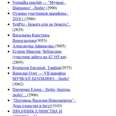
Vernadka runclub — "Мучкап -
Шапкино" -Любо!
(
2990
)
Отзывы участников марафона -
2018 г.
(
2986
)
YetiPro - Бежать или не бежать?..
(
2829
)
Васильева Кристина,
Виноградово
(
3053
)
Александра Афанасова
(
3005
)
Егоров Максим, Чебоксары
(участник забега на 42,195 км)
(
2895
)
Курбатов Евгений, Тамбов
(
2975
)
Ванилар Олег — VII марафон
МУЧКАП-ШАПКИНО - Любо!
(
3062
)
Панченко Елена - Любо, братцы,
любо! ...
(
2906
)
"Питомцы Василия Николаевича" -
День единства в беге!
(
3103
)
ПРАЗДНИК ЕДИНСТВА И