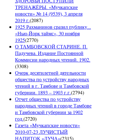
ЗДОРОВЬЯ ПОСТУПИЛИ
ТРЕНАЖЁРЫ. «Мучкапские
новости» № 14 (9539), 3 апреля
2019 г.
(
2087
)
1925 Рахманинов сразил публику...
«Нью-Йорк таймс», 30 ноября
1925
(
2770
)
О ТАМБОВСКОЙ СТАРИНЕ. П.
Падучева. Издание Постоянной
Коммисии народных чтений. 1902.
(
3308
)
Очерк десятилетней дятельности
общества по устройству народных
чтений в г. Тамбове и Тамбовской
губернии. 1893 – 1903 г.г.
(
2794
)
Отчет общества по устройству
народных чтений в городе Тамбове
и Тамбовской губернии за 1902
год.
(
2720
)
Газета «Мучкапские новости»
2010-07-23 ЛУЧИСТЫЙ
НАПИТОК «ЛУЧА»
(
2315
)