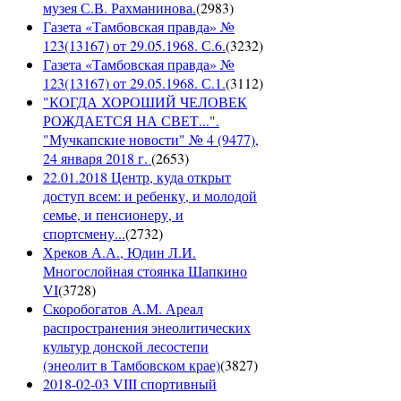
музея С.В. Рахманинова.
(
2983
)
Газета «Тамбовская правда» №
123(13167) от 29.05.1968. С.6.
(
3232
)
Газета «Тамбовская правда» №
123(13167) от 29.05.1968. С.1.
(
3112
)
"КОГДА ХОРОШИЙ ЧЕЛОВЕК
РОЖДАЕТСЯ НА СВЕТ...".
"Мучкапские новости" № 4 (9477),
24 января 2018 г.
(
2653
)
22.01.2018 Центр, куда открыт
доступ всем: и ребенку, и молодой
семье, и пенсионеру, и
спортсмену...
(
2732
)
Хреков А.А., Юдин Л.И.
Многослойная стоянка Шапкино
VI
(
3728
)
Скоробогатов А.М. Ареал
распространения энеолитических
культур донской лесостепи
(энеолит в Тамбовском крае)
(
3827
)
2018-02-03 VIII спортивный