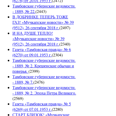
(6278) от 20.01.1953 г.
(
2472
)
Тамбовские губернские ведомости.
- 1889, № 22.
(
2443
)
В ДОБРИНКЕ ТЕПЕРЬ ТОЖЕ
ГАЗ! «Мучкапские новости» № 39
(9512), 26 сентября 2018 г.
(
2497
)
И НА ДУШЕ ТЕПЛО!
«Мучкапские новости» № 39
(9512), 26 сентября 2018 г.
(
2340
)
Газета «Тамбовская правда» № 6
(6270) от 09.01.1953 г.
(
2304
)
Тамбовские губернские ведомости.
- 1889, № 2. Крещенские обычаи и
поверья.
(
2399
)
Тамбовские губернские ведомости.
- 1889, № 7.
(
2476
)
Тамбовские губернские ведомости.
- 1889, № 2. Эпоха Петра Великого.
(
2569
)
Газета «Тамбовская правда» № 5
(6269) от 07.01.1953 г.
(
2280
)
СТАРТ БЛИЗОК! «Мучкапские