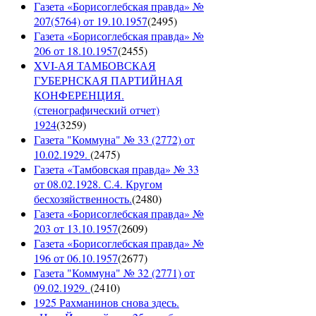
Газета «Борисоглебская правда» №
207(5764) от 19.10.1957
(
2495
)
Газета «Борисоглебская правда» №
206 от 18.10.1957
(
2455
)
XVI-АЯ ТАМБОВСКАЯ
ГУБЕРНСКАЯ ПАРТИЙНАЯ
КОНФЕРЕНЦИЯ.
(стенографический отчет)
1924
(
3259
)
Газета "Коммуна" № 33 (2772) от
10.02.1929.
(
2475
)
Газета «Тамбовская правда» № 33
от 08.02.1928. С.4. Кругом
бесхозяйственность.
(
2480
)
Газета «Борисоглебская правда» №
203 от 13.10.1957
(
2609
)
Газета «Борисоглебская правда» №
196 от 06.10.1957
(
2677
)
Газета "Коммуна" № 32 (2771) от
09.02.1929.
(
2410
)
1925 Рахманинов снова здесь.