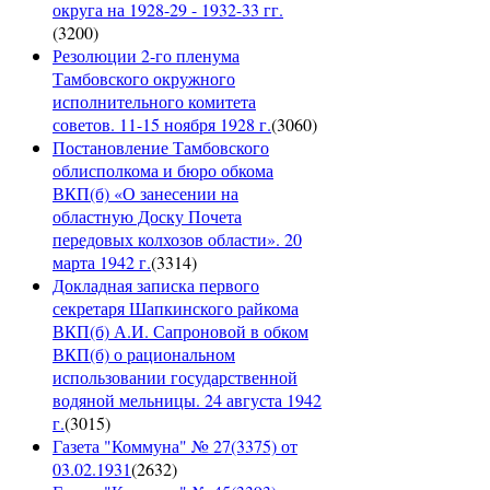
округа на 1928-29 - 1932-33 гг.
(
3200
)
Резолюции 2-го пленума
Тамбовского окружного
исполнительного комитета
советов. 11-15 ноября 1928 г.
(
3060
)
Постановление Тамбовского
облисполкома и бюро обкома
ВКП(б) «О занесении на
областную Доску Почета
передовых колхозов области». 20
марта 1942 г.
(
3314
)
Докладная записка первого
секретаря Шапкинского райкома
ВКП(б) А.И. Сапроновой в обком
ВКП(б) о рациональном
использовании государственной
водяной мельницы. 24 августа 1942
г.
(
3015
)
Газета "Коммуна" № 27(3375) от
03.02.1931
(
2632
)