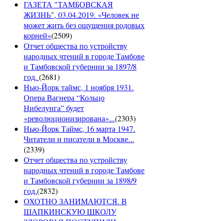
ГАЗЕТА "ТАМБОВСКАЯ
ЖИЗНЬ", 03.04.2019. «Человек не
может жить без ощущения родовых
корней»
(
2509
)
Отчет общества по устройству
народных чтений в городе Тамбове
и Тамбовской губернии за 1897/8
год.
(
2681
)
Нью-Йорк таймс, 1 ноября 1931.
Опера Вагнера “Кольцо
Нибелунга” будет
«революционизирована»...
(
2303
)
Нью-Йорк Таймс, 16 марта 1947.
Читатели и писатели в Москве...
(
2339
)
Отчет общества по устройству
народных чтений в городе Тамбове
и Тамбовской губернии за 1898/9
год.
(
2832
)
ОХОТНО ЗАНИМАЮТСЯ. В
ШАПКИНСКУЮ ШКОЛУ