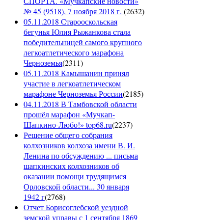
СПОРТА. «Мучкапские новости»
№ 45 (9518), 7 ноября 2018 г.
(
2632
)
05.11.2018 Старооскольская
бегунья Юлия Рыжанкова стала
победительницей самого крупного
легкоатлетического марафона
Черноземья
(
2311
)
05.11.2018 Камышанин принял
участие в легкоатлетическом
марафоне Черноземья России
(
2185
)
04.11.2018 В Тамбовской области
прошёл марафон «Мучкап-
Шапкино-Любо!» top68.ru
(
2237
)
Решение общего собрания
колхозников колхоза имени В. И.
Ленина по обсуждению ... письма
шапкинских колхозников об
оказании помощи трудящимся
Орловской области... 30 января
1942 г
(
2768
)
Отчет Борисоглебской уездной
земской управы с 1 сентября 1869