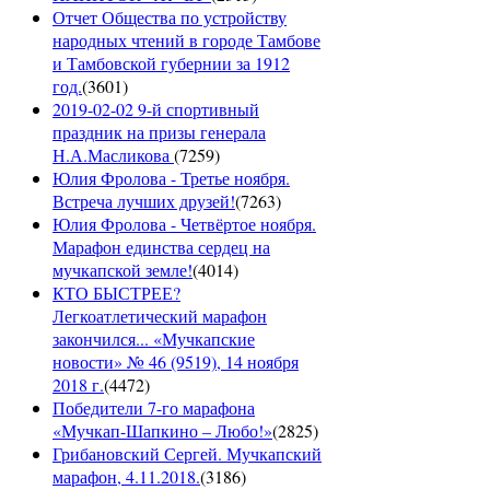
Отчет Общества по устройству
народных чтений в городе Тамбове
и Тамбовской губернии за 1912
год.
(
3601
)
2019-02-02 9-й спортивный
праздник на призы генерала
Н.А.Масликова
(
7259
)
Юлия Фролова - Третье ноября.
Встреча лучших друзей!
(
7263
)
Юлия Фролова - Четвёртое ноября.
Марафон единства сердец на
мучкапской земле!
(
4014
)
КТО БЫСТРЕЕ?
Легкоатлетический марафон
закончился... «Мучкапские
новости» № 46 (9519), 14 ноября
2018 г.
(
4472
)
Победители 7-го марафона
«Мучкап-Шапкино – Любо!»
(
2825
)
Грибановский Сергей. Мучкапский
марафон, 4.11.2018.
(
3186
)