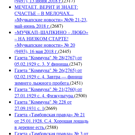
(9497), 13 июня 2018 г.
(
2317
)
МЕЧТАЕТ. ВЕРИТ И ЗНАЕТ:
СЧАСТЬЕ – В МЕЛОЧАХ...
«Мучкапские новости» №№ 21-23,
май-июнь 2018 г.
(
2687
)
«МУЧКАП–ШАПКИНО – ЛЮБО»
– НА НИЗКОМ СТАРТЕ!
«Мучкапские новости» № 20
(9493), 16 мая 2018 г.
(
2445
)
Газета "Коммуна" № 28(2767) от
05.02.1929 с. 3. У финиша.
(
2347
)
Газета "Коммуна" № 26(2765) от
02.02.1929 с. 4. Завтра — финиш
зимнего лыжного пробега.
(
2451
)
Газета "Коммуна" № 21(2760) от
27.01.1929 с. 4. Физкультура.
(
2500
)
Газета "Коммуна" № 228 от
27.09.1931 с. 1
(
2669
)
Газета «Тамбовская правда» № 21
от 25.01.1928. С.4. Хорошая лошадь
в деревне есть.
(
2588
)
Газета «Тамбовская правда» № 3 от