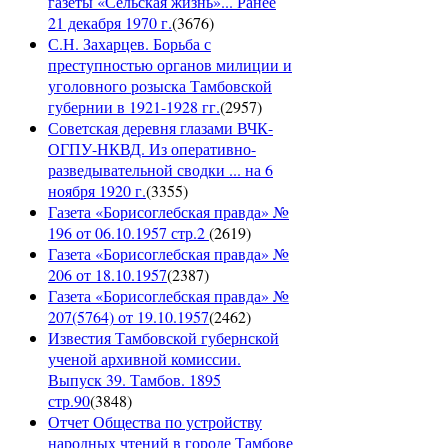
газеты «Сельская жизнь»... Ранее
21 декабря 1970 г.
(
3676
)
С.Н. Захарцев. Борьба с
преступностью органов милиции и
уголовного розыска Тамбовской
губернии в 1921-1928 гг.
(
2957
)
Советская деревня глазами ВЧК-
ОГПУ-НКВД. Из оперативно-
разведывательной сводки ... на 6
ноября 1920 г.
(
3355
)
Газета «Борисоглебская правда» №
196 от 06.10.1957 стр.2
(
2619
)
Газета «Борисоглебская правда» №
206 от 18.10.1957
(
2387
)
Газета «Борисоглебская правда» №
207(5764) от 19.10.1957
(
2462
)
Известия Тамбовской губернской
ученой архивной комиссии.
Выпуск 39. Тамбов. 1895
стр.90
(
3848
)
Отчет Общества по устройству
народных чтений в городе Тамбове