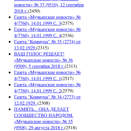
новости» № 37 (9510), 12 сентября
2018 г.
(
2450
)
Газета «Мучкапские новости» №
4(7760), 14.01.1999 С. 3
(
2375
)
Газета «Мучкапские новости» №
4(7760), 14.01.1999 С. 4
(
2336
)
Газета "Коммуна" № 35 (2774) от
13.02.1929.
(
2315
)
ВАШ ГОЛОС РЕШАЕТ!
«Мучкапские новости» № 36
(9509), 5 сентября 2018 г.
(
2313
)
Газета «Мучкапские новости» №
4(7760), 14.01.1999 С. 1
(
2517
)
Газета «Мучкапские новости» №
4(7760), 14.01.1999 С. 2
(
2579
)
Газета "Коммуна" № 34 (2773) от
12.02.1929.
(
2308
)
ПАМЯТЬ... ОНА ДЕЛАЕТ
СООБЩЕСТВО НАРОДОМ.
«Мучкапские новости» № 35
(9508), 29 августа 2018 г.
(
2518
)