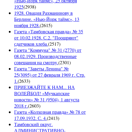
«Нью-Йорк таймс», 25 октября
1925
(
2938
)
1928. Овация Рахманинову в
Берлине. «Нью-Йорк таймс», 13
ноября 1928.
(
2615
)
Газета «Тамбовская правда» № 35
от 10.02.1928. С.2. "Поощряют"
сдатчиков хлеба.
(
2517
)
Газета "Коммуна" № 31 (2770) от
08.02.1929. Производственные
совещания на смотру.
(
2301
)
Газета "Заветы Ленина" №
25(3095) от 27 февраля 1969 г. Стр.
1.
(
2633
)
ПРИЕЗЖАЙТЕ К НАМ... НА
ВОЛЕЙБОЛ! «Мучкапские
новости» № 31 (9504), 1 августа
2018 г.
(
2603
)
Газета «Колхозная правда» № 78 от
17.09.1932. С. 4.
(
2413
)
Тамбовский округ.
АДМИНИСТРАТИВНО-