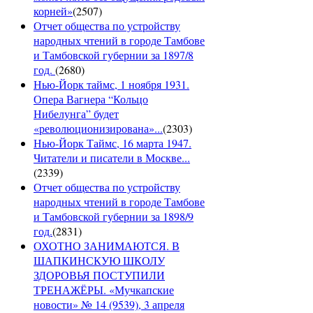
корней»
(
2507
)
Отчет общества по устройству
народных чтений в городе Тамбове
и Тамбовской губернии за 1897/8
год.
(
2680
)
Нью-Йорк таймс, 1 ноября 1931.
Опера Вагнера “Кольцо
Нибелунга” будет
«революционизирована»...
(
2303
)
Нью-Йорк Таймс, 16 марта 1947.
Читатели и писатели в Москве...
(
2339
)
Отчет общества по устройству
народных чтений в городе Тамбове
и Тамбовской губернии за 1898/9
год.
(
2831
)
ОХОТНО ЗАНИМАЮТСЯ. В
ШАПКИНСКУЮ ШКОЛУ
ЗДОРОВЬЯ ПОСТУПИЛИ
ТРЕНАЖЁРЫ. «Мучкапские
новости» № 14 (9539), 3 апреля