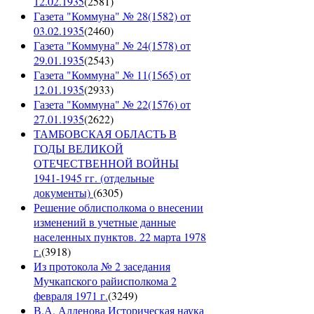
12.02.1935
(
2581
)
Газета "Коммуна" № 28(1582) от
03.02.1935
(
2460
)
Газета "Коммуна" № 24(1578) от
29.01.1935
(
2543
)
Газета "Коммуна" № 11(1565) от
12.01.1935
(
2933
)
Газета "Коммуна" № 22(1576) от
27.01.1935
(
2622
)
ТАМБОВСКАЯ ОБЛАСТЬ В
ГОДЫ ВЕЛИКОЙ
ОТЕЧЕСТВЕННОЙ ВОЙНЫ
1941-1945 гг. (отдельные
документы)
(
6305
)
Решение облисполкома о внесении
изменений в учетные данные
населенных пунктов. 22 марта 1978
г.
(
3918
)
Из протокола № 2 заседания
Мучкапского райисполкома 2
февраля 1971 г.
(
3249
)
В.А. Алленова Историческая наука