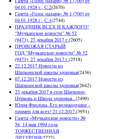
Газета «Голос пахаря» № 1 (700) от
04.01.1928 г., С.2
(
2670
)
Газета «Голос пахаря» № 1 (700) от
04.01.1928 г., С.1
(
2744
)
ПРАЗДНИК ВСЕХ И КАЖДОГО!
"Мучкапские новости" № 52
(9473), 27 декабря 2017 г.
(
2605
)
ПРОВОЖАЯ СТАРЫЙ
ГОД."Мучкапские новости" № 52
(9473), 27 декабря 2017 г.
(
2518
)
22.12.2017 Новости из
Шапкинской школы здоровья
(
2436
)
07.12.2017 Новости из
Шапкинской школы здоровья
(
2642
)
23 декабря 2017 в селе Шапкино:
Церковь и Школа здоровья...
(
2490
)
Юлия Фролова. Его великодушие –
пример для всех! 21.12.2017.
(
3951
)
Газета «Мучкапские новости» №
56, 14 мая 1994 года
ТОРЖЕСТВЕННАЯ
ЛИТУРГИЯ
(
2722
)