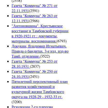
(
2538
)
Газета "Коммуна" № 271 от
22.11.1931
(
2591
)
Газета "Коммуна" № 263 от
12.11.1931
(
2566
)
"Антоновщина". Крестьянское
восстание в Тамбовской губернии
в 1920-1921 гг.: документы,
материалы, воспоминания.
(
6793
)
Докукин, Владимир Игнатьевич.
Правда о бандитах. 3-е изд. изд-во
Тамб. отделение.
(
3522
)
Газета "Коммуна" № 253 от
28.10.1931
(
2837
)
Газета "Коммуна" № 250 от
24.10.1931
(
2451
)
Пятилетний перспективный план
развития хозяйственной и
культурной жизни Тамбовского
округа на 1928-29 - 1932-33 гг.
(
3200
)
Резолюции 2-го пленума