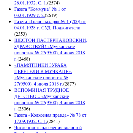
26.01.1932. С. 1.
(
2574
)
Газета "Коммуна" № 1 от
03.01.1929 с. 2.
(
2619
)
Газета «Голос пахаря» № 1 (700) от
04.01.1928 г. СУД. Поджигатели.
(
2353
)
ШЕСТОЙ ПАСТЕРНАКОВСКИЙ,
ЗДРАВСТВУЙ! «Мучкапские
новости» № 27(9500), 4 июля 2018
г.
(
2468
)
«ПАМЯТНИКИ ЗУРАБА
ЦЕРЕТЕЛИ В МУЧКАПЕ».
«Мучкапские новости» №
27(9500), 4 июля 2018 г.
(
2877
)
ВСПОМИНАЯ ТРУДНОЕ
ДЕТСТВО... «Мучкапские
новости» № 27(9500), 4 июля 2018
г.
(
2506
)
Газета «Колхозная правда» № 78 от
17.09.1932. С. 1.
(
2841
)
Численность населения волостей