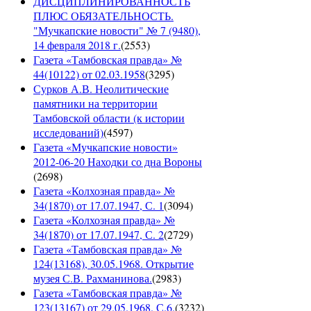
ДИСЦИПЛИНИРОВАННОСТЬ
ПЛЮС ОБЯЗАТЕЛЬНОСТЬ.
"Мучкапские новости" № 7 (9480),
14 февраля 2018 г.
(
2553
)
Газета «Тамбовская правда» №
44(10122) от 02.03.1958
(
3295
)
Сурков А.В. Неолитические
памятники на территории
Тамбовской области (к истории
исследований)
(
4597
)
Газета «Мучкапские новости»
2012-06-20 Находки со дна Вороны
(
2698
)
Газета «Колхозная правда» №
34(1870) от 17.07.1947, С. 1
(
3094
)
Газета «Колхозная правда» №
34(1870) от 17.07.1947, С. 2
(
2729
)
Газета «Тамбовская правда» №
124(13168), 30.05.1968. Открытие
музея С.В. Рахманинова.
(
2983
)
Газета «Тамбовская правда» №
123(13167) от 29.05.1968. С.6.
(
3232
)