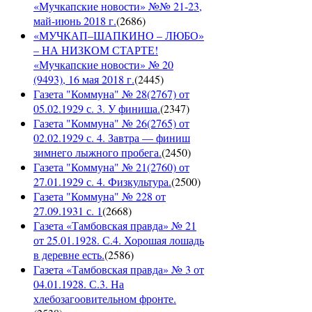
«Мучкапские новости» №№ 21-23,
май-июнь 2018 г.
(
2686
)
«МУЧКАП–ШАПКИНО – ЛЮБО»
– НА НИЗКОМ СТАРТЕ!
«Мучкапские новости» № 20
(9493), 16 мая 2018 г.
(
2445
)
Газета "Коммуна" № 28(2767) от
05.02.1929 с. 3. У финиша.
(
2347
)
Газета "Коммуна" № 26(2765) от
02.02.1929 с. 4. Завтра — финиш
зимнего лыжного пробега.
(
2450
)
Газета "Коммуна" № 21(2760) от
27.01.1929 с. 4. Физкультура.
(
2500
)
Газета "Коммуна" № 228 от
27.09.1931 с. 1
(
2668
)
Газета «Тамбовская правда» № 21
от 25.01.1928. С.4. Хорошая лошадь
в деревне есть.
(
2586
)
Газета «Тамбовская правда» № 3 от
04.01.1928. С.3. На
хлебозагоовительном фронте.