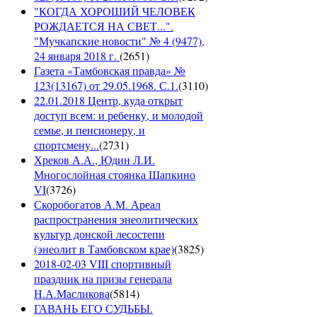
"КОГДА ХОРОШИЙ ЧЕЛОВЕК
РОЖДАЕТСЯ НА СВЕТ...".
"Мучкапские новости" № 4 (9477),
24 января 2018 г.
(
2651
)
Газета «Тамбовская правда» №
123(13167) от 29.05.1968. С.1.
(
3110
)
22.01.2018 Центр, куда открыт
доступ всем: и ребенку, и молодой
семье, и пенсионеру, и
спортсмену...
(
2731
)
Хреков А.А., Юдин Л.И.
Многослойная стоянка Шапкино
VI
(
3726
)
Скоробогатов А.М. Ареал
распространения энеолитических
культур донской лесостепи
(энеолит в Тамбовском крае)
(
3825
)
2018-02-03 VIII спортивный
праздник на призы генерала
Н.А.Масликова
(
5814
)
ГАВАНЬ ЕГО СУДЬБЫ.