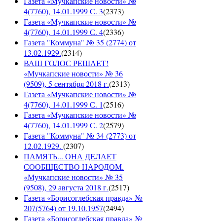
Газета «Мучкапские новости» №
4(7760), 14.01.1999 С. 3
(
2373
)
Газета «Мучкапские новости» №
4(7760), 14.01.1999 С. 4
(
2336
)
Газета "Коммуна" № 35 (2774) от
13.02.1929.
(
2314
)
ВАШ ГОЛОС РЕШАЕТ!
«Мучкапские новости» № 36
(9509), 5 сентября 2018 г.
(
2313
)
Газета «Мучкапские новости» №
4(7760), 14.01.1999 С. 1
(
2516
)
Газета «Мучкапские новости» №
4(7760), 14.01.1999 С. 2
(
2579
)
Газета "Коммуна" № 34 (2773) от
12.02.1929.
(
2307
)
ПАМЯТЬ... ОНА ДЕЛАЕТ
СООБЩЕСТВО НАРОДОМ.
«Мучкапские новости» № 35
(9508), 29 августа 2018 г.
(
2517
)
Газета «Борисоглебская правда» №
207(5764) от 19.10.1957
(
2494
)
Газета «Борисоглебская правда» №