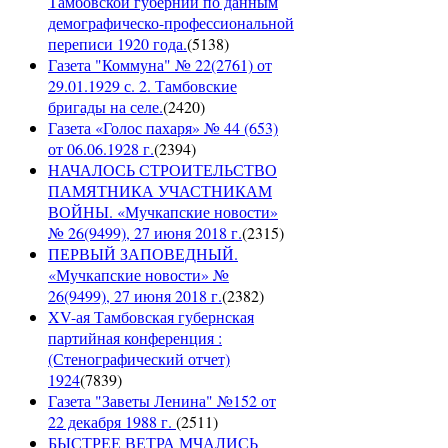
Тамбовской губернии по данным
демографическо-профессиональной
переписи 1920 года.
(
5138
)
Газета "Коммуна" № 22(2761) от
29.01.1929 с. 2. Тамбовские
бригады на селе.
(
2420
)
Газета «Голос пахаря» № 44 (653)
от 06.06.1928 г.
(
2394
)
НАЧАЛОСЬ СТРОИТЕЛЬСТВО
ПАМЯТНИКА УЧАСТНИКАМ
ВОЙНЫ. «Мучкапские новости»
№ 26(9499), 27 июня 2018 г.
(
2315
)
ПЕРВЫЙ ЗАПОВЕДНЫЙ.
«Мучкапские новости» №
26(9499), 27 июня 2018 г.
(
2382
)
XV-ая Тамбовская губернская
партийная конференция :
(Стенографический отчет)
1924
(
7839
)
Газета "Заветы Ленина" №152 от
22 декабря 1988 г.
(
2511
)
БЫСТРЕЕ ВЕТРА МЧАЛИСЬ