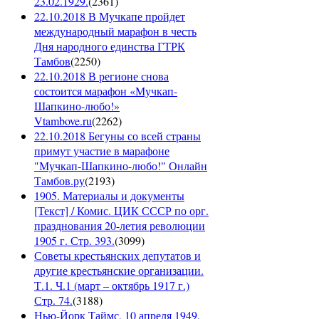
23.02.1929.
(
2361
)
22.10.2018 В Мучкапе пройдет
международный марафон в честь
Дня народного единства ГТРК
Тамбов
(
2250
)
22.10.2018 В регионе снова
состоится марафон «Мучкап-
Шапкино-любо!»
Vtambove.ru
(
2262
)
22.10.2018 Бегуны со всей страны
примут участие в марафоне
"Мучкап-Шапкино-любо!" Онлайн
Тамбов.ру
(
2193
)
1905. Материалы и документы
[Текст] / Комис. ЦИК СССР по орг.
празднования 20-летия революции
1905 г. Стр. 393.
(
3099
)
Советы крестьянских депутатов и
другие крестьянские организации.
Т.1. Ч.1 (март – октябрь 1917 г.)
Стр. 74.
(
3188
)
Нью-Йорк Таймс, 10 апреля 1949.