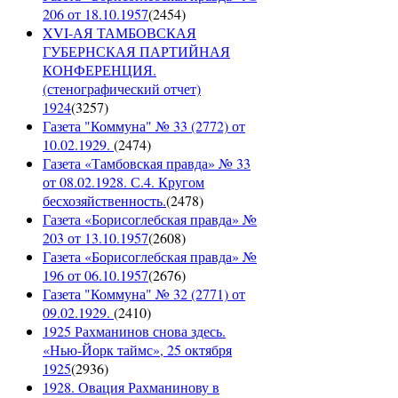
206 от 18.10.1957
(
2454
)
XVI-АЯ ТАМБОВСКАЯ
ГУБЕРНСКАЯ ПАРТИЙНАЯ
КОНФЕРЕНЦИЯ.
(стенографический отчет)
1924
(
3257
)
Газета "Коммуна" № 33 (2772) от
10.02.1929.
(
2474
)
Газета «Тамбовская правда» № 33
от 08.02.1928. С.4. Кругом
бесхозяйственность.
(
2478
)
Газета «Борисоглебская правда» №
203 от 13.10.1957
(
2608
)
Газета «Борисоглебская правда» №
196 от 06.10.1957
(
2676
)
Газета "Коммуна" № 32 (2771) от
09.02.1929.
(
2410
)
1925 Рахманинов снова здесь.
«Нью-Йорк таймс», 25 октября
1925
(
2936
)
1928. Овация Рахманинову в