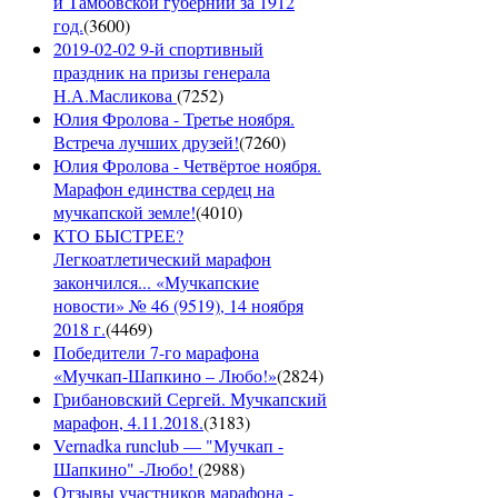
и Тамбовской губернии за 1912
год.
(
3600
)
2019-02-02 9-й спортивный
праздник на призы генерала
Н.А.Масликова
(
7252
)
Юлия Фролова - Третье ноября.
Встреча лучших друзей!
(
7260
)
Юлия Фролова - Четвёртое ноября.
Марафон единства сердец на
мучкапской земле!
(
4010
)
КТО БЫСТРЕЕ?
Легкоатлетический марафон
закончился... «Мучкапские
новости» № 46 (9519), 14 ноября
2018 г.
(
4469
)
Победители 7-го марафона
«Мучкап-Шапкино – Любо!»
(
2824
)
Грибановский Сергей. Мучкапский
марафон, 4.11.2018.
(
3183
)
Vernadka runclub — "Мучкап -
Шапкино" -Любо!
(
2988
)
Отзывы участников марафона -