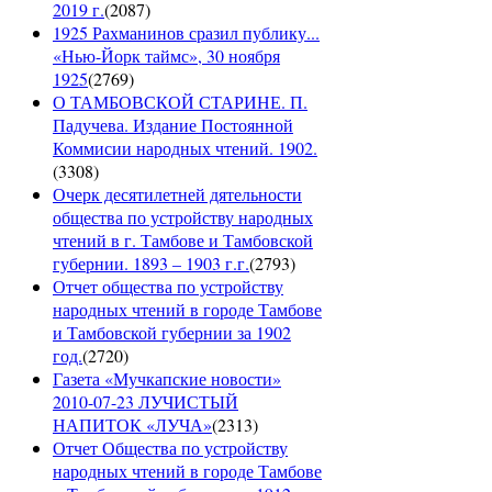
2019 г.
(
2087
)
1925 Рахманинов сразил публику...
«Нью-Йорк таймс», 30 ноября
1925
(
2769
)
О ТАМБОВСКОЙ СТАРИНЕ. П.
Падучева. Издание Постоянной
Коммисии народных чтений. 1902.
(
3308
)
Очерк десятилетней дятельности
общества по устройству народных
чтений в г. Тамбове и Тамбовской
губернии. 1893 – 1903 г.г.
(
2793
)
Отчет общества по устройству
народных чтений в городе Тамбове
и Тамбовской губернии за 1902
год.
(
2720
)
Газета «Мучкапские новости»
2010-07-23 ЛУЧИСТЫЙ
НАПИТОК «ЛУЧА»
(
2313
)
Отчет Общества по устройству
народных чтений в городе Тамбове