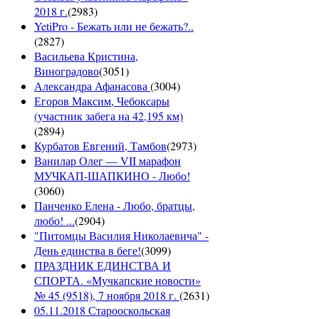
2018 г.
(
2983
)
YetiPro - Бежать или не бежать?..
(
2827
)
Васильева Кристина,
Виноградово
(
3051
)
Александра Афанасова
(
3004
)
Егоров Максим, Чебоксары
(участник забега на 42,195 км)
(
2894
)
Курбатов Евгений, Тамбов
(
2973
)
Ванилар Олег — VII марафон
МУЧКАП-ШАПКИНО - Любо!
(
3060
)
Панченко Елена - Любо, братцы,
любо! ...
(
2904
)
"Питомцы Василия Николаевича" -
День единства в беге!
(
3099
)
ПРАЗДНИК ЕДИНСТВА И
СПОРТА. «Мучкапские новости»
№ 45 (9518), 7 ноября 2018 г.
(
2631
)
05.11.2018 Старооскольская