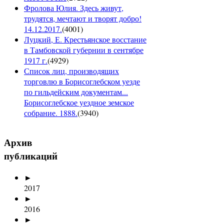
Фролова Юлия. Здесь живут,
трудятся, мечтают и творят добро!
14.12.2017.
(
4001
)
Луцкий, Е. Крестьянское восстание
в Тамбовской губернии в сентябре
1917 г.
(
4929
)
Список лиц, производящих
торговлю в Борисоглебском уезде
по гильдейским документам...
Борисоглебское уездное земское
собрание. 1888.
(
3940
)
Архив
публикаций
►
2017
►
2016
►