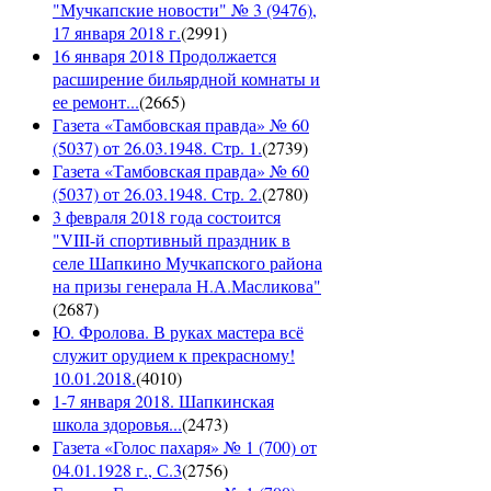
"Мучкапские новости" № 3 (9476),
17 января 2018 г.
(
2991
)
16 января 2018 Продолжается
расширение бильярдной комнаты и
ее ремонт...
(
2665
)
Газета «Тамбовская правда» № 60
(5037) от 26.03.1948. Стр. 1.
(
2739
)
Газета «Тамбовская правда» № 60
(5037) от 26.03.1948. Стр. 2.
(
2780
)
3 февраля 2018 года состоится
"VIII-й спортивный праздник в
селе Шапкино Мучкапского района
на призы генерала Н.А.Масликова"
(
2687
)
Ю. Фролова. В руках мастера всё
служит орудием к прекрасному!
10.01.2018.
(
4010
)
1-7 января 2018. Шапкинская
школа здоровья...
(
2473
)
Газета «Голос пахаря» № 1 (700) от
04.01.1928 г., С.3
(
2756
)