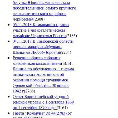
бегунья Юлия Рыжанкова стала
победительницей самого крупного
легкоатлетического марафона
Черноземья
(
2308
)
05.11.2018 Камышанин принял
участие в легкоатлетическом
марафоне Черноземья России
(
2185
)
04.11.2018 В Тамбовской области
прошёл марафон «Мучкап-
Шапкино-Любо!» top68.ru
(
2234
)
Решение общего собрания
колхозников колхоза имени В. И.
Ленина по обсуждению ... письма
шапкинских колхозников об
оказании помощи трудящимся
Орловской области... 30 января
1942 г
(
2768
)
Отчет Борисоглебской уездной
земской управы с 1 сентября 1869
по 1 сентября 1870 года.
(
3161
)
Газета "Коммуна" № 44(2783) от