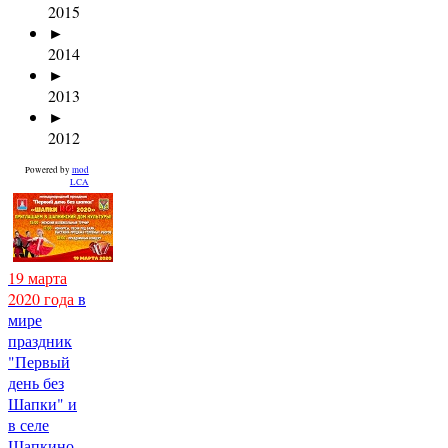
2015
►
2014
►
2013
►
2012
Powered by
mod
LCA
19 марта
2020 года
в
мире
праздник
"Первый
день без
Шапки" и
в селе
Шапкино