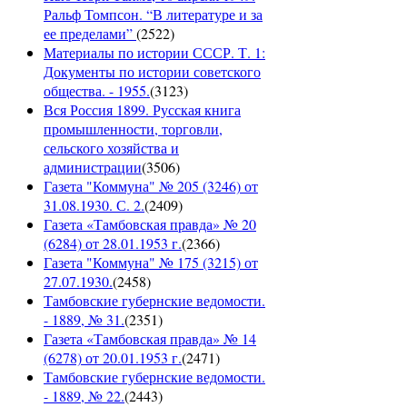
Ральф Томпсон. “В литературе и за
ее пределами”
(
2522
)
Материалы по истории СССР. Т. 1:
Документы по истории советского
общества. - 1955.
(
3123
)
Вся Россия 1899. Русская книга
промышленности, торговли,
сельского хозяйства и
администрации
(
3506
)
Газета "Коммуна" № 205 (3246) от
31.08.1930. С. 2.
(
2409
)
Газета «Тамбовская правда» № 20
(6284) от 28.01.1953 г.
(
2366
)
Газета "Коммуна" № 175 (3215) от
27.07.1930.
(
2458
)
Тамбовские губернские ведомости.
- 1889, № 31.
(
2351
)
Газета «Тамбовская правда» № 14
(6278) от 20.01.1953 г.
(
2471
)
Тамбовские губернские ведомости.
- 1889, № 22.
(
2443
)