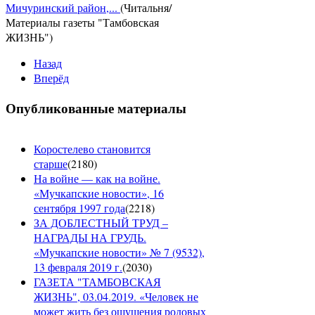
Мичуринский район,...
(Читальня/
Материалы газеты "Тамбовская
ЖИЗНЬ")
Назад
Вперёд
Опубликованные материалы
Коростелево становится
старше
(
2180
)
На войне — как на войне.
«Мучкапские новости», 16
сентября 1997 года
(
2218
)
ЗА ДОБЛЕСТНЫЙ ТРУД –
НАГРАДЫ НА ГРУДЬ.
«Мучкапские новости» № 7 (9532),
13 февраля 2019 г.
(
2030
)
ГАЗЕТА "ТАМБОВСКАЯ
ЖИЗНЬ", 03.04.2019. «Человек не
может жить без ощущения родовых