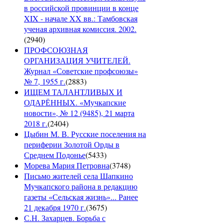
в российской провинции в конце
XIX - начале XX вв.: Тамбовская
ученая архивная комиссия. 2002.
(
2940
)
ПРОФСОЮЗНАЯ
ОРГАНИЗАЦИЯ УЧИТЕЛЕЙ.
Журнал «Советские профсоюзы»
№ 7, 1955 г.
(
2883
)
ИЩЕМ ТАЛАНТЛИВЫХ И
ОДАРЁННЫХ. «Мучкапские
новости», № 12 (9485), 21 марта
2018 г.
(
2404
)
Цыбин М. В. Русские поселения на
периферии Золотой Орды в
Среднем Подонье
(
5433
)
Морева Мария Петровна
(
3748
)
Письмо жителей села Шапкино
Мучкапского района в редакцию
газеты «Сельская жизнь»... Ранее
21 декабря 1970 г.
(
3675
)
С.Н. Захарцев. Борьба с