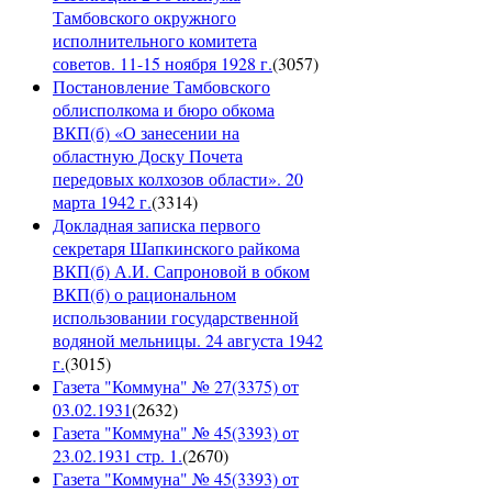
Тамбовского окружного
исполнительного комитета
советов. 11-15 ноября 1928 г.
(
3057
)
Постановление Тамбовского
облисполкома и бюро обкома
ВКП(б) «О занесении на
областную Доску Почета
передовых колхозов области». 20
марта 1942 г.
(
3314
)
Докладная записка первого
секретаря Шапкинского райкома
ВКП(б) А.И. Сапроновой в обком
ВКП(б) о рациональном
использовании государственной
водяной мельницы. 24 августа 1942
г.
(
3015
)
Газета "Коммуна" № 27(3375) от
03.02.1931
(
2632
)
Газета "Коммуна" № 45(3393) от
23.02.1931 стр. 1.
(
2670
)
Газета "Коммуна" № 45(3393) от