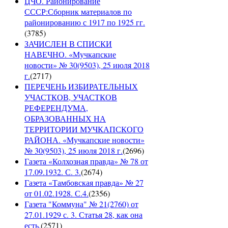
ЦЧО. Районирование
СССР:Сборник материалов по
районированию с 1917 по 1925 гг.
(
3785
)
ЗАЧИСЛЕН В СПИСКИ
НАВЕЧНО. «Мучкапские
новости» № 30(9503), 25 июля 2018
г.
(
2717
)
ПЕРЕЧЕНЬ ИЗБИРАТЕЛЬНЫХ
УЧАСТКОВ, УЧАСТКОВ
РЕФЕРЕНДУМА,
ОБРАЗОВАННЫХ НА
ТЕРРИТОРИИ МУЧКАПСКОГО
РАЙОНА. «Мучкапские новости»
№ 30(9503), 25 июля 2018 г.
(
2696
)
Газета «Колхозная правда» № 78 от
17.09.1932. С. 3.
(
2674
)
Газета «Тамбовская правда» № 27
от 01.02.1928. С.4.
(
2356
)
Газета "Коммуна" № 21(2760) от
27.01.1929 с. 3. Статья 28, как она
есть.
(
2571
)