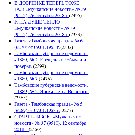
В ДОБРИНКЕ ТЕПЕРЬ ТОЖЕ
ГАЗ! «Мучкапские новости» № 39
(9512), 26 сентября 2018 г.
(
2495
)
И НА ДУШЕ ТЕПЛО!
«Мучкапские новости» № 39
(9512), 26 сентября 2018 г.
(
2339
)
Газета «Тамбовская правда» № 6
(6270) от 09.01.1953 г.
(
2302
)
Тамбовские губернские ведомости.
- 1889, № 2. Крещенские обычаи и
поверья.
(
2399
)
Тамбовские губернские ведомости.
- 1889, № 7.
(
2476
)
Тамбовские губернские ведомости.
- 1889, № 2. Эпоха Петра Великого.
(
2568
)
Газета «Тамбовская правда» № 5
(6269) от 07.01.1953 г.
(
2277
)
СТАРТ БЛИЗОК! «Мучкапские
новости» № 37 (9510), 12 сентября
2018 г.
(
2450
)