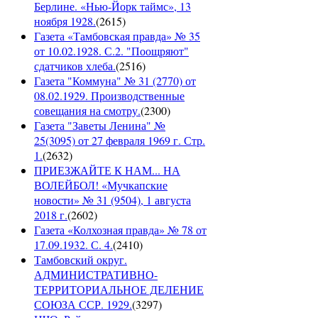
Берлине. «Нью-Йорк таймс», 13
ноября 1928.
(
2615
)
Газета «Тамбовская правда» № 35
от 10.02.1928. С.2. "Поощряют"
сдатчиков хлеба.
(
2516
)
Газета "Коммуна" № 31 (2770) от
08.02.1929. Производственные
совещания на смотру.
(
2300
)
Газета "Заветы Ленина" №
25(3095) от 27 февраля 1969 г. Стр.
1.
(
2632
)
ПРИЕЗЖАЙТЕ К НАМ... НА
ВОЛЕЙБОЛ! «Мучкапские
новости» № 31 (9504), 1 августа
2018 г.
(
2602
)
Газета «Колхозная правда» № 78 от
17.09.1932. С. 4.
(
2410
)
Тамбовский округ.
АДМИНИСТРАТИВНО-
ТЕРРИТОРИАЛЬНОЕ ДЕЛЕНИЕ
СОЮЗА ССР. 1929.
(
3297
)