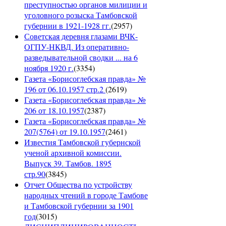
преступностью органов милиции и
уголовного розыска Тамбовской
губернии в 1921-1928 гг.
(
2957
)
Советская деревня глазами ВЧК-
ОГПУ-НКВД. Из оперативно-
разведывательной сводки ... на 6
ноября 1920 г.
(
3354
)
Газета «Борисоглебская правда» №
196 от 06.10.1957 стр.2
(
2619
)
Газета «Борисоглебская правда» №
206 от 18.10.1957
(
2387
)
Газета «Борисоглебская правда» №
207(5764) от 19.10.1957
(
2461
)
Известия Тамбовской губернской
ученой архивной комиссии.
Выпуск 39. Тамбов. 1895
стр.90
(
3845
)
Отчет Общества по устройству
народных чтений в городе Тамбове
и Тамбовской губернии за 1901
год
(
3015
)