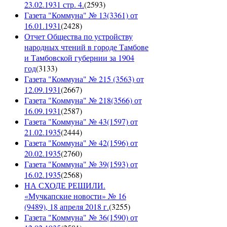
23.02.1931 стр. 4.
(
2593
)
Газета "Коммуна" № 13(3361) от
16.01.1931
(
2428
)
Отчет Общества по устройству
народных чтений в городе Тамбове
и Тамбовской губернии за 1904
год
(
3133
)
Газета "Коммуна" № 215 (3563) от
12.09.1931
(
2667
)
Газета "Коммуна" № 218(3566) от
16.09.1931
(
2587
)
Газета "Коммуна" № 43(1597) от
21.02.1935
(
2444
)
Газета "Коммуна" № 42(1596) от
20.02.1935
(
2760
)
Газета "Коммуна" № 39(1593) от
16.02.1935
(
2568
)
НА СХОДЕ РЕШИЛИ.
«Мучкапские новости» № 16
(9489), 18 апреля 2018 г.
(
3255
)
Газета "Коммуна" № 36(1590) от