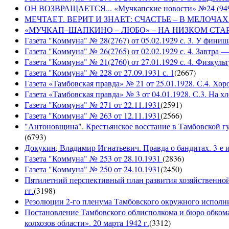
ОН ВОЗВРАЩАЕТСЯ... «Мучкапские новости» №24 (9497)
МЕЧТАЕТ. ВЕРИТ И ЗНАЕТ: СЧАСТЬЕ – В МЕЛОЧАХ... «
«МУЧКАП–ШАПКИНО – ЛЮБО» – НА НИЗКОМ СТАРТЕ! «Му
Газета "Коммуна" № 28(2767) от 05.02.1929 с. 3. У финиш
Газета "Коммуна" № 26(2765) от 02.02.1929 с. 4. Завтра
Газета "Коммуна" № 21(2760) от 27.01.1929 с. 4. Физкульт
Газета "Коммуна" № 228 от 27.09.1931 с. 1
(
2667
)
Газета «Тамбовская правда» № 21 от 25.01.1928. С.4. Хор
Газета «Тамбовская правда» № 3 от 04.01.1928. С.3. На 
Газета "Коммуна" № 271 от 22.11.1931
(
2591
)
Газета "Коммуна" № 263 от 12.11.1931
(
2566
)
"Антоновщина". Крестьянское восстание в Тамбовской гу
(
6793
)
Докукин, Владимир Игнатьевич. Правда о бандитах. 3-е из
Газета "Коммуна" № 253 от 28.10.1931
(
2836
)
Газета "Коммуна" № 250 от 24.10.1931
(
2450
)
Пятилетний перспективный план развития хозяйственной 
гг.
(
3198
)
Резолюции 2-го пленума Тамбовского окружного исполнит
Постановление Тамбовского облисполкома и бюро обком
колхозов области». 20 марта 1942 г.
(
3312
)