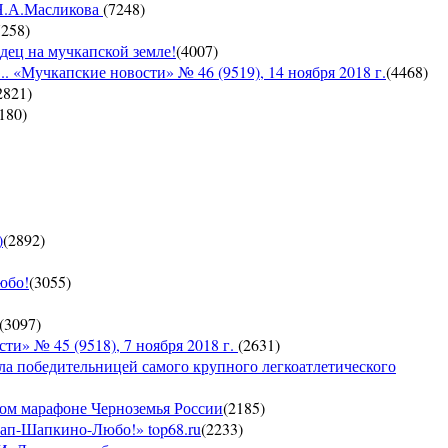
 Н.А.Масликова
(
7248
)
7258
)
дец на мучкапской земле!
(
4007
)
 «Мучкапские новости» № 46 (9519), 14 ноября 2018 г.
(
4468
)
2821
)
180
)
)
(
2892
)
юбо!
(
3055
)
(
3097
)
 № 45 (9518), 7 ноября 2018 г.
(
2631
)
ла победительницей самого крупного легкоатлетического
ком марафоне Черноземья России
(
2185
)
кап-Шапкино-Любо!» top68.ru
(
2233
)