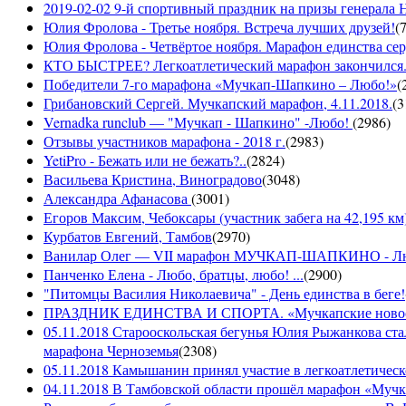
2019-02-02 9-й спортивный праздник на призы генерала
Юлия Фролова - Третье ноября. Встреча лучших друзей!
(
Юлия Фролова - Четвёртое ноября. Марафон единства сер
КТО БЫСТРЕЕ? Легкоатлетический марафон закончился...
Победители 7-го марафона «Мучкап-Шапкино – Любо!»
(
Грибановский Сергей. Мучкапский марафон, 4.11.2018.
(
3
Vernadka runclub — "Мучкап - Шапкино" -Любо!
(
2986
)
Отзывы участников марафона - 2018 г.
(
2983
)
YetiPro - Бежать или не бежать?..
(
2824
)
Васильева Кристина, Виноградово
(
3048
)
Александра Афанасова
(
3001
)
Егоров Максим, Чебоксары (участник забега на 42,195 км
Курбатов Евгений, Тамбов
(
2970
)
Ванилар Олег — VII марафон МУЧКАП-ШАПКИНО - Л
Панченко Елена - Любо, братцы, любо! ...
(
2900
)
"Питомцы Василия Николаевича" - День единства в беге!
ПРАЗДНИК ЕДИНСТВА И СПОРТА. «Мучкапские новости»
05.11.2018 Старооскольская бегунья Юлия Рыжанкова ста
марафона Черноземья
(
2308
)
05.11.2018 Камышанин принял участие в легкоатлетичес
04.11.2018 В Тамбовской области прошёл марафон «Муч