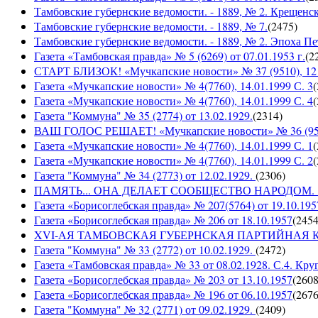
Тамбовские губернские ведомости. - 1889, № 2. Крещенс
Тамбовские губернские ведомости. - 1889, № 7.
(
2475
)
Тамбовские губернские ведомости. - 1889, № 2. Эпоха Пе
Газета «Тамбовская правда» № 5 (6269) от 07.01.1953 г.
(
2
СТАРТ БЛИЗОК! «Мучкапские новости» № 37 (9510), 12 с
Газета «Мучкапские новости» № 4(7760), 14.01.1999 С. 3
(
Газета «Мучкапские новости» № 4(7760), 14.01.1999 С. 4
(
Газета "Коммуна" № 35 (2774) от 13.02.1929.
(
2314
)
ВАШ ГОЛОС РЕШАЕТ! «Мучкапские новости» № 36 (9509)
Газета «Мучкапские новости» № 4(7760), 14.01.1999 С. 1
(
Газета «Мучкапские новости» № 4(7760), 14.01.1999 С. 2
(
Газета "Коммуна" № 34 (2773) от 12.02.1929.
(
2306
)
ПАМЯТЬ... ОНА ДЕЛАЕТ СООБЩЕСТВО НАРОДОМ. «Мучка
Газета «Борисоглебская правда» № 207(5764) от 19.10.195
Газета «Борисоглебская правда» № 206 от 18.10.1957
(
245
XVI-АЯ ТАМБОВСКАЯ ГУБЕРНСКАЯ ПАРТИЙНАЯ КОНФ
Газета "Коммуна" № 33 (2772) от 10.02.1929.
(
2472
)
Газета «Тамбовская правда» № 33 от 08.02.1928. С.4. Кру
Газета «Борисоглебская правда» № 203 от 13.10.1957
(
260
Газета «Борисоглебская правда» № 196 от 06.10.1957
(
267
Газета "Коммуна" № 32 (2771) от 09.02.1929.
(
2409
)