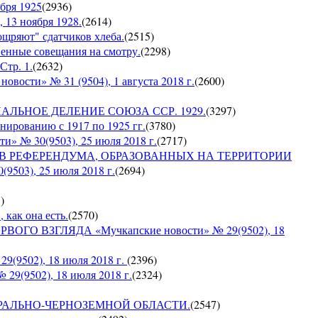
бря 1925
(
2936
)
 13 ноября 1928.
(
2614
)
оощряют" сдатчиков хлеба.
(
2515
)
венные совещания на смотру.
(
2298
)
Стр. 1.
(
2632
)
сти» № 31 (9504), 1 августа 2018 г.
(
2600
)
ИАЛЬНОЕ ДЕЛЕНИЕ СОЮЗА ССР. 1929.
(
3297
)
ированию с 1917 по 1925 гг.
(
3780
)
№ 30(9503), 25 июля 2018 г.
(
2717
)
ОВ РЕФЕРЕНДУМА, ОБРАЗОВАННЫХ НА ТЕРРИТОРИИ
03), 25 июля 2018 г.
(
2694
)
5
)
 как она есть.
(
2570
)
ГО ВЗГЛЯДА «Мучкапские новости» № 29(9502), 18
9502), 18 июля 2018 г.
(
2396
)
9(9502), 18 июля 2018 г.
(
2324
)
О ЦЕНТРАЛЬНО-ЧЕРНОЗЕМНОЙ ОБЛАСТИ.
(
2547
)