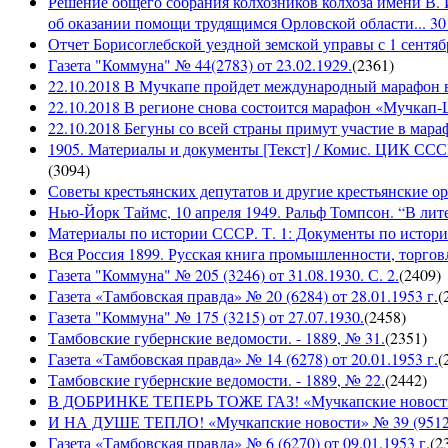
Решение общего собрания колхозников колхоза имени В. 
об оказании помощи трудящимся Орловской области... 30 
Отчет Борисоглебской уездной земской управы с 1 сентябр
Газета "Коммуна" № 44(2783) от 23.02.1929.
(
2361
)
22.10.2018 В Мучкапе пройдет международный марафон в
22.10.2018 В регионе снова состоится марафон «Мучкап
22.10.2018 Бегуны со всей страны примут участие в ма
1905. Материалы и документы [Текст] / Комис. ЦИК СССР 
(
3094
)
Советы крестьянских депутатов и другие крестьянские орга
Нью-Йорк Таймс, 10 апреля 1949. Ральф Томпсон. “В лите
Материалы по истории СССР. Т. 1: Документы по истории
Вся Россия 1899. Русская книга промышленности, торгов
Газета "Коммуна" № 205 (3246) от 31.08.1930. С. 2.
(
2409
)
Газета «Тамбовская правда» № 20 (6284) от 28.01.1953 г.
(
Газета "Коммуна" № 175 (3215) от 27.07.1930.
(
2458
)
Тамбовские губернские ведомости. - 1889, № 31.
(
2351
)
Газета «Тамбовская правда» № 14 (6278) от 20.01.1953 г.
(
Тамбовские губернские ведомости. - 1889, № 22.
(
2442
)
В ДОБРИНКЕ ТЕПЕРЬ ТОЖЕ ГАЗ! «Мучкапские новости» №
И НА ДУШЕ ТЕПЛО! «Мучкапские новости» № 39 (9512), 
Газета «Тамбовская правда» № 6 (6270) от 09.01.1953 г.
(
2