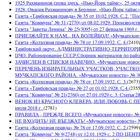
1925 Рахманинов снова здесь. «Нью-Йорк таймс», 25 октя
1928. Овация Рахманинову в Берлине. «Нью-Йорк таймс»,
Газета «Тамбовская правда» № 35 от 10.02.1928. С.2. "П
Газета "Коммуна" № 31 (2770) от 08.02.1929. Производст
Газета "Заветы Ленина" № 25(3095) от 27 февраля 1969 г. 
ПРИЕЗЖАЙТЕ К НАМ... НА ВОЛЕЙБОЛ! «Мучкапские ново
Газета «Колхозная правда» № 78 от 17.09.1932. С. 4.
(
2410
)
Тамбовский округ. АДМИНИСТРАТИВНО-ТЕРРИТОР
ЦЧО. Районирование СССР:Сборник материалов по район
ЗАЧИСЛЕН В СПИСКИ НАВЕЧНО. «Мучкапские новости» 
ПЕРЕЧЕНЬ ИЗБИРАТЕЛЬНЫХ УЧАСТКОВ, УЧАСТК
МУЧКАПСКОГО РАЙОНА. «Мучкапские новости» № 30(95
Газета «Колхозная правда» № 78 от 17.09.1932. С. 3.
(
2673
)
Газета «Тамбовская правда» № 27 от 01.02.1928. С.4.
(
235
Газета "Коммуна" № 21(2760) от 27.01.1929 с. 3. Статья 28,
ВЕНОК ИЗ КРАСНОГО КЛЕВЕРА, ИЛИ ЛЮБОВЬ С ПЕРВО
июля 2018 г.
(
2781
)
ПРАВИЛА - ПРЕЖДЕ ВСЕГО «Мучкапские новости» № 29(
НЕ ВХОДИТЬ! НЕ ВЪЕЗЖАТЬ! «Мучкапские новости» № 2
Газета «Колхозная правда» № 78 от 17.09.1932. С. 2.
(
2599
)
Газета "Коммуна" № 9(2748) от 12.01.1929 с. 2 П