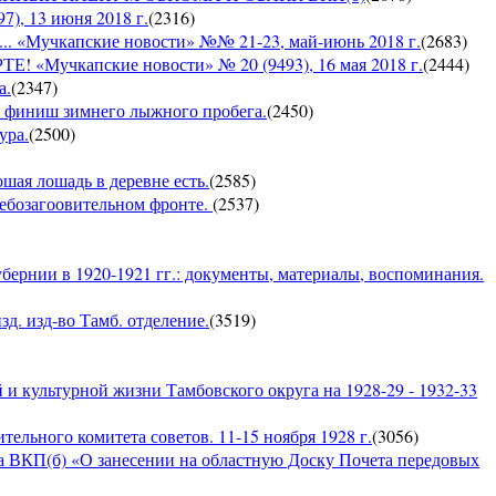
, 13 июня 2018 г.
(
2316
)
Мучкапские новости» №№ 21-23, май-июнь 2018 г.
(
2683
)
чкапские новости» № 20 (9493), 16 мая 2018 г.
(
2444
)
а.
(
2347
)
 — финиш зимнего лыжного пробега.
(
2450
)
ура.
(
2500
)
ошая лошадь в деревне есть.
(
2585
)
хлебозагоовительном фронте.
(
2537
)
бернии в 1920-1921 гг.: документы, материалы, воспоминания.
д. изд-во Тамб. отделение.
(
3519
)
и культурной жизни Тамбовского округа на 1928-29 - 1932-33
ельного комитета советов. 11-15 ноября 1928 г.
(
3056
)
а ВКП(б) «О занесении на областную Доску Почета передовых