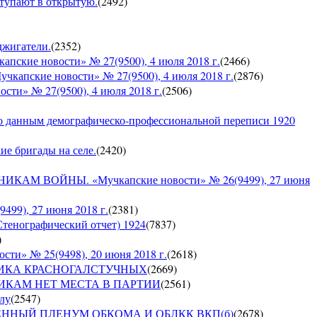
ступают в открытую.
(
2492
)
оджигатели.
(
2352
)
е новости» № 27(9500), 4 июля 2018 г.
(
2466
)
кие новости» № 27(9500), 4 июля 2018 г.
(
2876
)
» № 27(9500), 4 июля 2018 г.
(
2506
)
по данным демографическо-профессиональной переписи 1920
кие бригады на селе.
(
2420
)
 ВОЙНЫ. «Мучкапские новости» № 26(9499), 27 июня
9), 27 июня 2018 г.
(
2381
)
Стенографический отчет) 1924
(
7837
)
)
» № 25(9498), 20 июня 2018 г.
(
2618
)
СПУБЛИКА КРАСНОГАЛСТУЧНЫХ
(
2669
)
РУШНИКАМ НЕТ МЕСТА В ПАРТИИ
(
2561
)
ылу
(
2547
)
ЪЕДИНЕННЫЙ ПЛЕНУМ ОБКОМА И ОБЛКК ВКП(б)
(
2678
)