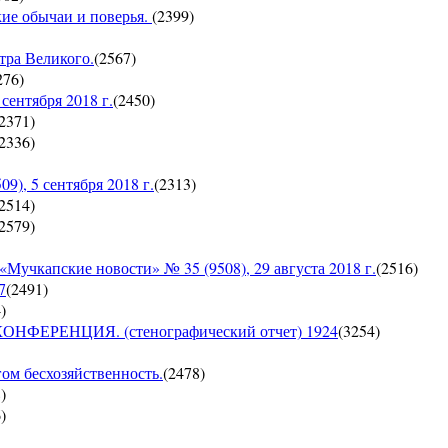
кие обычаи и поверья.
(
2399
)
тра Великого.
(
2567
)
276
)
ентября 2018 г.
(
2450
)
2371
)
2336
)
, 5 сентября 2018 г.
(
2313
)
2514
)
2579
)
пские новости» № 35 (9508), 29 августа 2018 г.
(
2516
)
7
(
2491
)
4
)
ЕРЕНЦИЯ. (стенографический отчет) 1924
(
3254
)
гом бесхозяйственность.
(
2478
)
8
)
6
)