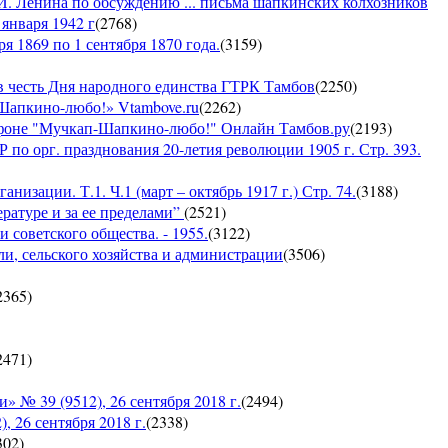
И. Ленина по обсуждению ... письма шапкинских колхозников
января 1942 г
(
2768
)
я 1869 по 1 сентября 1870 года.
(
3159
)
 честь Дня народного единства ГТРК Тамбов
(
2250
)
-Шапкино-любо!» Vtambove.ru
(
2262
)
рафоне "Мучкап-Шапкино-любо!" Онлайн Тамбов.ру
(
2193
)
по орг. празднования 20-летия революции 1905 г. Стр. 393.
низации. Т.1. Ч.1 (март – октябрь 1917 г.) Стр. 74.
(
3188
)
ратуре и за ее пределами”
(
2521
)
 советского общества. - 1955.
(
3122
)
ли, сельского хозяйства и администрации
(
3506
)
2365
)
2471
)
 39 (9512), 26 сентября 2018 г.
(
2494
)
26 сентября 2018 г.
(
2338
)
302
)