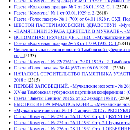
Газета "Коммуна" № 5(2744) от 08.01.1929 с. 2 Кулаки на
Газета «Колхозная правда» № 7 от 26.01.1932. С. 1.
(
2574
)
Газета "Коммуна" № 1 от 03.01.1929 с. 2.
(
2618
)
Газета «Голос пахаря» № 1 (700) от 04.01.1928 г. СУД. П
ШЕСТОЙ ПАСТЕРНАКОВСКИЙ, ЗДРАВСТВУЙ! «Мучкапски
«ПАМЯТНИКИ ЗУРАБА ЦЕРЕТЕЛИ В МУЧКАПЕ». «Мучкапс
ВСПОМИНАЯ ТРУДНОЕ ДЕТСТВО... «Мучкапские новости
Газета «Колхозная правда» № 78 от 17.09.1932. С. 1.
(
2841
)
Численность населения волостей Тамбовской губернии 
года.
(
5133
)
Газета "Коммуна" № 22(2761) от 29.01.1929 с. 2. Тамбовс
Газета «Голос пахаря» № 44 (653) от 06.06.1928 г.
(
2394
)
НАЧАЛОСЬ СТРОИТЕЛЬСТВО ПАМЯТНИКА УЧАСТНИКАМ
2018 г.
(
2315
)
ПЕРВЫЙ ЗАПОВЕДНЫЙ. «Мучкапские новости» № 26(949
XV-ая Тамбовская губернская партийная конференция : (
Газета "Заветы Ленина" №152 от 22 декабря 1988 г.
(
2509
БЫСТРЕЕ ВЕТРА МЧАЛИСЬ КОНИ... «Мучкапские новости
«Мучкапские новости» № 14, 4 апреля 2012 г. РЕ
Газета "Коммуна" № 274 от 26.11.1931 Стр. 1 ДВУ
Газета "Коммуна" № 274 от 26.11.1931 Стр. 2 Штурм в т
Газета "Коммуна" № 276 от 28.11.1931 Стр. 1 ОБ