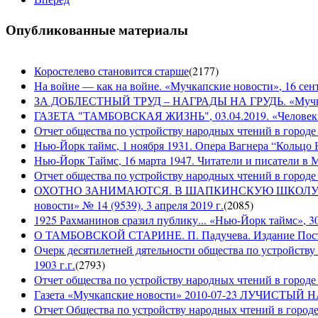
Опубликованные материалы
Коростелево становится старше
(
2177
)
На войне — как на войне. «Мучкапские новости», 16 сент
ЗА ДОБЛЕСТНЫЙ ТРУД – НАГРАДЫ НА ГРУДЬ. «Мучкапски
ГАЗЕТА "ТАМБОВСКАЯ ЖИЗНЬ", 03.04.2019. «Человек н
Отчет общества по устройству народных чтений в городе
Нью-Йорк таймс, 1 ноября 1931. Опера Вагнера “Кольцо 
Нью-Йорк Таймс, 16 марта 1947. Читатели и писатели в М
Отчет общества по устройству народных чтений в городе 
ОХОТНО ЗАНИМАЮТСЯ. В ШАПКИНСКУЮ ШКОЛУ З
новости» № 14 (9539), 3 апреля 2019 г.
(
2085
)
1925 Рахманинов сразил публику... «Нью-Йорк таймс», 3
О ТАМБОВСКОЙ СТАРИНЕ. П. Падучева. Издание Посто
Очерк десятилетней дятельности общества по устройству
1903 г.г.
(
2793
)
Отчет общества по устройству народных чтений в городе 
Газета «Мучкапские новости» 2010-07-23 ЛУЧИСТЫ
Отчет Общества по устройству народных чтений в городе