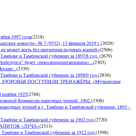
ября 1997 года
(
2218
)
е новости» № 7 (9532), 13 февраля 2019 г.
(
2029
)
е может жить без ощущения родовых корней»
(
2506
)
 Тамбове и Тамбовской губернии за 1897/8 год.
(
2679
)
Нибелунга” будет «революционизирована»...
(
2303
)
оскве...
(
2339
)
Тамбове и Тамбовской губернии за 1898/9 год.
(
2830
)
ДОРОВЬЯ ПОСТУПИЛИ ТРЕНАЖЁРЫ. «Мучкапские
0 ноября 1925
(
2768
)
янной Коммисии народных чтений. 1902.
(
3308
)
 народных чтений в г. Тамбове и Тамбовской губернии. 1893 –
Тамбове и Тамбовской губернии за 1902 год.
(
2720
)
Й НАПИТОК «ЛУЧА»
(
2313
)
 Тамбове и Тамбовской губернии за 1912 год.
(
3598
)