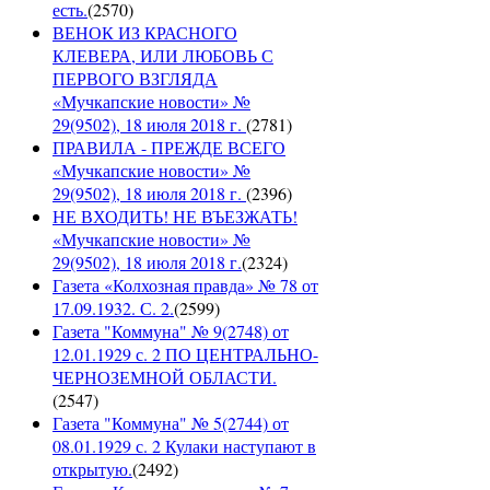
есть.
(
2570
)
ВЕНОК ИЗ КРАСНОГО
КЛЕВЕРА, ИЛИ ЛЮБОВЬ С
ПЕРВОГО ВЗГЛЯДА
«Мучкапские новости» №
29(9502), 18 июля 2018 г.
(
2781
)
ПРАВИЛА - ПРЕЖДЕ ВСЕГО
«Мучкапские новости» №
29(9502), 18 июля 2018 г.
(
2396
)
НЕ ВХОДИТЬ! НЕ ВЪЕЗЖАТЬ!
«Мучкапские новости» №
29(9502), 18 июля 2018 г.
(
2324
)
Газета «Колхозная правда» № 78 от
17.09.1932. С. 2.
(
2599
)
Газета "Коммуна" № 9(2748) от
12.01.1929 с. 2 ПО ЦЕНТРАЛЬНО-
ЧЕРНОЗЕМНОЙ ОБЛАСТИ.
(
2547
)
Газета "Коммуна" № 5(2744) от
08.01.1929 с. 2 Кулаки наступают в
открытую.
(
2492
)