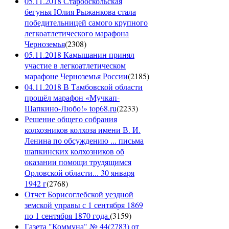
05.11.2018 Старооскольская
бегунья Юлия Рыжанкова стала
победительницей самого крупного
легкоатлетического марафона
Черноземья
(
2308
)
05.11.2018 Камышанин принял
участие в легкоатлетическом
марафоне Черноземья России
(
2185
)
04.11.2018 В Тамбовской области
прошёл марафон «Мучкап-
Шапкино-Любо!» top68.ru
(
2233
)
Решение общего собрания
колхозников колхоза имени В. И.
Ленина по обсуждению ... письма
шапкинских колхозников об
оказании помощи трудящимся
Орловской области... 30 января
1942 г
(
2768
)
Отчет Борисоглебской уездной
земской управы с 1 сентября 1869
по 1 сентября 1870 года.
(
3159
)
Газета "Коммуна" № 44(2783) от