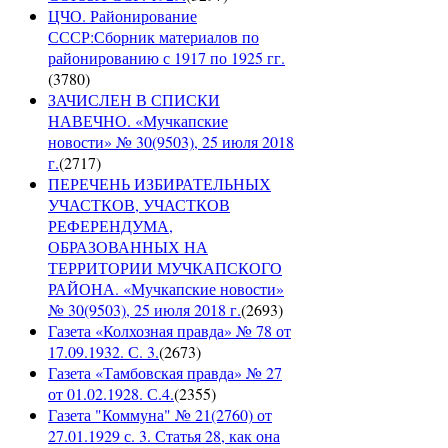
ЦЧО. Районирование
СССР:Сборник материалов по
районированию с 1917 по 1925 гг.
(
3780
)
ЗАЧИСЛЕН В СПИСКИ
НАВЕЧНО. «Мучкапские
новости» № 30(9503), 25 июля 2018
г.
(
2717
)
ПЕРЕЧЕНЬ ИЗБИРАТЕЛЬНЫХ
УЧАСТКОВ, УЧАСТКОВ
РЕФЕРЕНДУМА,
ОБРАЗОВАННЫХ НА
ТЕРРИТОРИИ МУЧКАПСКОГО
РАЙОНА. «Мучкапские новости»
№ 30(9503), 25 июля 2018 г.
(
2693
)
Газета «Колхозная правда» № 78 от
17.09.1932. С. 3.
(
2673
)
Газета «Тамбовская правда» № 27
от 01.02.1928. С.4.
(
2355
)
Газета "Коммуна" № 21(2760) от
27.01.1929 с. 3. Статья 28, как она