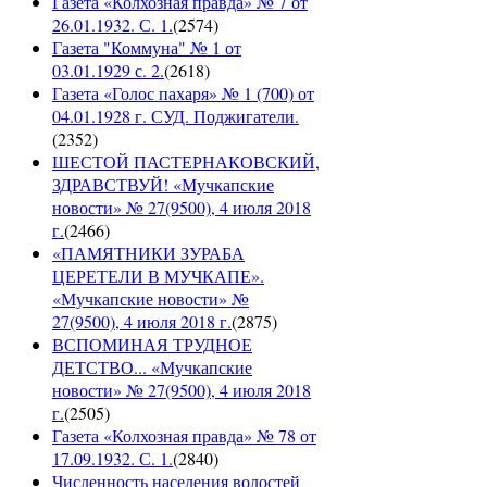
Газета «Колхозная правда» № 7 от
26.01.1932. С. 1.
(
2574
)
Газета "Коммуна" № 1 от
03.01.1929 с. 2.
(
2618
)
Газета «Голос пахаря» № 1 (700) от
04.01.1928 г. СУД. Поджигатели.
(
2352
)
ШЕСТОЙ ПАСТЕРНАКОВСКИЙ,
ЗДРАВСТВУЙ! «Мучкапские
новости» № 27(9500), 4 июля 2018
г.
(
2466
)
«ПАМЯТНИКИ ЗУРАБА
ЦЕРЕТЕЛИ В МУЧКАПЕ».
«Мучкапские новости» №
27(9500), 4 июля 2018 г.
(
2875
)
ВСПОМИНАЯ ТРУДНОЕ
ДЕТСТВО... «Мучкапские
новости» № 27(9500), 4 июля 2018
г.
(
2505
)
Газета «Колхозная правда» № 78 от
17.09.1932. С. 1.
(
2840
)
Численность населения волостей