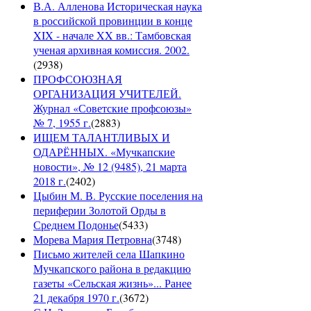
В.А. Алленова Историческая наука
в российской провинции в конце
XIX - начале XX вв.: Тамбовская
ученая архивная комиссия. 2002.
(
2938
)
ПРОФСОЮЗНАЯ
ОРГАНИЗАЦИЯ УЧИТЕЛЕЙ.
Журнал «Советские профсоюзы»
№ 7, 1955 г.
(
2883
)
ИЩЕМ ТАЛАНТЛИВЫХ И
ОДАРЁННЫХ. «Мучкапские
новости», № 12 (9485), 21 марта
2018 г.
(
2402
)
Цыбин М. В. Русские поселения на
периферии Золотой Орды в
Среднем Подонье
(
5433
)
Морева Мария Петровна
(
3748
)
Письмо жителей села Шапкино
Мучкапского района в редакцию
газеты «Сельская жизнь»... Ранее
21 декабря 1970 г.
(
3672
)