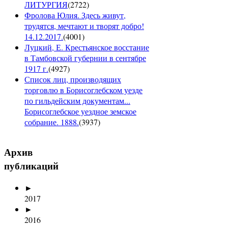
ЛИТУРГИЯ
(
2722
)
Фролова Юлия. Здесь живут,
трудятся, мечтают и творят добро!
14.12.2017.
(
4001
)
Луцкий, Е. Крестьянское восстание
в Тамбовской губернии в сентябре
1917 г.
(
4927
)
Список лиц, производящих
торговлю в Борисоглебском уезде
по гильдейским документам...
Борисоглебское уездное земское
собрание. 1888.
(
3937
)
Архив
публикаций
►
2017
►
2016