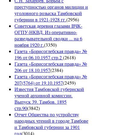
С.Н. Захарцев. Борьба с
преступностью органов милиции и
уголовного розыска Тамбовской
губернии в 1921-1928 гг.
(
2956
)
Советская деревня глазами ВЧК-
ОГПУ-НКВД. Из оперативно-
разведывательной сводки ... на 6
ноября 1920 г.
(
3350
)
Газета «Борисоглебская правда» №
196 от 06.10.1957 стр.2
(
2618
)
Газета «Борисоглебская правда» №
206 от 18.10.1957
(
2384
)
Газета «Борисоглебская правда» №
207(5764) от 19.10.1957
(
2459
)
Известия Тамбовской губернской
ученой архивной комиссии.
Выпуск 39. Тамбов. 1895
стр.90
(
3842
)
Отчет Общества по устройству
народных чтений в городе Тамбове
и Тамбовской губернии за 1901
год
(
3014
)