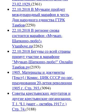
23.02.1929.
(
2361
)
22.10.2018 В Мучкапе пройдет
международный марафон в честь
Дня народного единства ГТРК
Тамбов
(
2250
)
22.10.2018 В регионе снова
состоится марафон «Мучкап-
Шапкино-любо!»
Vtambove.ru
(
2262
)
22.10.2018 Бегуны со всей страны
примут участие в марафоне
"Мучкап-Шапкино-любо!" Онлайн
Тамбов.ру
(
2193
)
1905. Материалы и документы
[Текст] / Комис. ЦИК СССР по орг.
празднования 20-летия революции
1905 г. Стр. 393.
(
3094
)
Советы крестьянских депутатов и
другие крестьянские организации.
Т.1. Ч.1 (март – октябрь 1917 г.)
Стр. 74.
(
3188
)