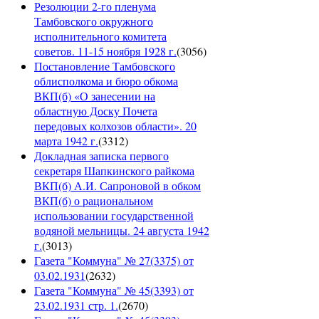
Резолюции 2-го пленума
Тамбовского окружного
исполнительного комитета
советов. 11-15 ноября 1928 г.
(
3056
)
Постановление Тамбовского
облисполкома и бюро обкома
ВКП(б) «О занесении на
областную Доску Почета
передовых колхозов области». 20
марта 1942 г.
(
3312
)
Докладная записка первого
секретаря Шапкинского райкома
ВКП(б) А.И. Сапроновой в обком
ВКП(б) о рациональном
использовании государственной
водяной мельницы. 24 августа 1942
г.
(
3013
)
Газета "Коммуна" № 27(3375) от
03.02.1931
(
2632
)
Газета "Коммуна" № 45(3393) от
23.02.1931 стр. 1.
(
2670
)