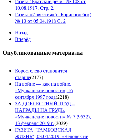
Газета "Братские речи" № 108 от
10.08.1917. Стр. 2.
Газета «Известия»(г. Борисоглебск)
№ 13 от 05.04.1918 С. 2
Назад
Вперёд
Опубликованные материалы
Коростелево становится
старше
(
2177
)
На войне — как на войне.
«Мучкапские новости», 16
сентября 1997 года
(
2218
)
ЗА ДОБЛЕСТНЫЙ ТРУД –
НАГРАДЫ НА ГРУДЬ.
«Мучкапские новости» № 7 (9532),
13 февраля 2019 г.
(
2029
)
ГАЗЕТА "ТАМБОВСКАЯ
ЖИЗНЬ", 03.04.2019. «Человек не