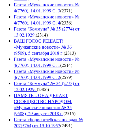
Газета «Мучкапские новости» №
4(7760), 14.01.1999 С. 3
(
2371
)
Газета «Мучкапские новости» №
4(7760), 14.01.1999 С. 4
(
2336
)
Газета "Коммуна" № 35 (2774) от
13.02.1929.
(
2314
)
ВАШ ГОЛОС РЕШАЕТ!
«Мучкапские новости» № 36
(9509), 5 сентября 2018 г.
(
2313
)
Газета «Мучкапские новости» №
4(7760), 14.01.1999 С. 1
(
2514
)
Газета «Мучкапские новости» №
4(7760), 14.01.1999 С. 2
(
2579
)
Газета "Коммуна" № 34 (2773) от
12.02.1929.
(
2306
)
ПАМЯТЬ... ОНА ДЕЛАЕТ
СООБЩЕСТВО НАРОДОМ.
«Мучкапские новости» № 35
(9508), 29 августа 2018 г.
(
2515
)
Газета «Борисоглебская правда» №
207(5764) от 19.10.1957
(
2491
)