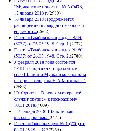
ГАВАНЬ ЕГО СУДЬБЫ.
"Мучкапские новости" № 3 (9476),
17 января 2018 г.
(
2989
)
16 января 2018 Продолжается
расширение бильярдной комнаты и
ее ремонт...
(
2662
)
Газета «Тамбовская правда» № 60
(5037) от 26.03.1948. Стр. 1.
(
2737
)
Газета «Тамбовская правда» № 60
(5037) от 26.03.1948. Стр. 2.
(
2780
)
3 февраля 2018 года состоится
"VIII-й спортивный праздник в
селе Шапкино Мучкапского района
на призы генерала Н.А.Масликова"
(
2683
)
Ю. Фролова. В руках мастера всё
служит орудием к прекрасному!
10.01.2018.
(
4009
)
1-7 января 2018. Шапкинская
школа здоровья...
(
2471
)
Газета «Голос пахаря» № 1 (700) от
04.01.1928 г., С.3
(
2755
)