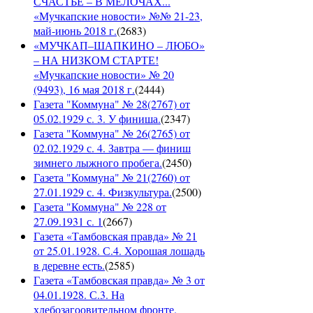
СЧАСТЬЕ – В МЕЛОЧАХ...
«Мучкапские новости» №№ 21-23,
май-июнь 2018 г.
(
2683
)
«МУЧКАП–ШАПКИНО – ЛЮБО»
– НА НИЗКОМ СТАРТЕ!
«Мучкапские новости» № 20
(9493), 16 мая 2018 г.
(
2444
)
Газета "Коммуна" № 28(2767) от
05.02.1929 с. 3. У финиша.
(
2347
)
Газета "Коммуна" № 26(2765) от
02.02.1929 с. 4. Завтра — финиш
зимнего лыжного пробега.
(
2450
)
Газета "Коммуна" № 21(2760) от
27.01.1929 с. 4. Физкультура.
(
2500
)
Газета "Коммуна" № 228 от
27.09.1931 с. 1
(
2667
)
Газета «Тамбовская правда» № 21
от 25.01.1928. С.4. Хорошая лошадь
в деревне есть.
(
2585
)
Газета «Тамбовская правда» № 3 от
04.01.1928. С.3. На
хлебозагоовительном фронте.