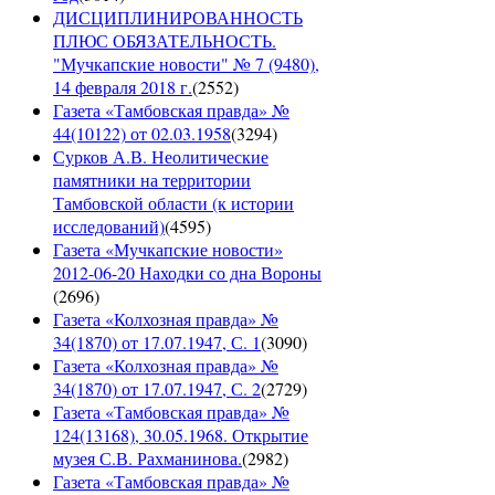
ДИСЦИПЛИНИРОВАННОСТЬ
ПЛЮС ОБЯЗАТЕЛЬНОСТЬ.
"Мучкапские новости" № 7 (9480),
14 февраля 2018 г.
(
2552
)
Газета «Тамбовская правда» №
44(10122) от 02.03.1958
(
3294
)
Сурков А.В. Неолитические
памятники на территории
Тамбовской области (к истории
исследований)
(
4595
)
Газета «Мучкапские новости»
2012-06-20 Находки со дна Вороны
(
2696
)
Газета «Колхозная правда» №
34(1870) от 17.07.1947, С. 1
(
3090
)
Газета «Колхозная правда» №
34(1870) от 17.07.1947, С. 2
(
2729
)
Газета «Тамбовская правда» №
124(13168), 30.05.1968. Открытие
музея С.В. Рахманинова.
(
2982
)
Газета «Тамбовская правда» №