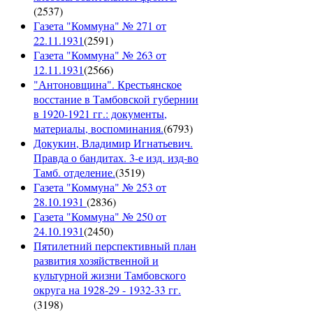
(
2537
)
Газета "Коммуна" № 271 от
22.11.1931
(
2591
)
Газета "Коммуна" № 263 от
12.11.1931
(
2566
)
"Антоновщина". Крестьянское
восстание в Тамбовской губернии
в 1920-1921 гг.: документы,
материалы, воспоминания.
(
6793
)
Докукин, Владимир Игнатьевич.
Правда о бандитах. 3-е изд. изд-во
Тамб. отделение.
(
3519
)
Газета "Коммуна" № 253 от
28.10.1931
(
2836
)
Газета "Коммуна" № 250 от
24.10.1931
(
2450
)
Пятилетний перспективный план
развития хозяйственной и
культурной жизни Тамбовского
округа на 1928-29 - 1932-33 гг.
(
3198
)