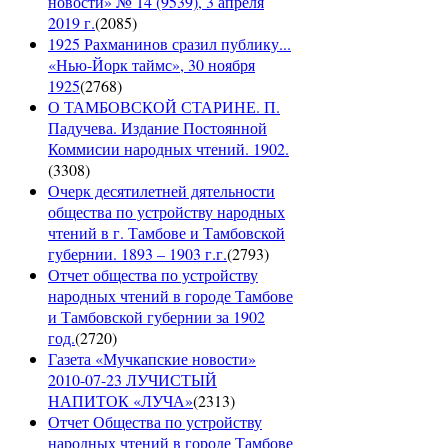
новости» № 14 (9539), 3 апреля
2019 г.
(
2085
)
1925 Рахманинов сразил публику...
«Нью-Йорк таймс», 30 ноября
1925
(
2768
)
О ТАМБОВСКОЙ СТАРИНЕ. П.
Падучева. Издание Постоянной
Коммисии народных чтений. 1902.
(
3308
)
Очерк десятилетней дятельности
общества по устройству народных
чтений в г. Тамбове и Тамбовской
губернии. 1893 – 1903 г.г.
(
2793
)
Отчет общества по устройству
народных чтений в городе Тамбове
и Тамбовской губернии за 1902
год.
(
2720
)
Газета «Мучкапские новости»
2010-07-23 ЛУЧИСТЫЙ
НАПИТОК «ЛУЧА»
(
2313
)
Отчет Общества по устройству
народных чтений в городе Тамбове