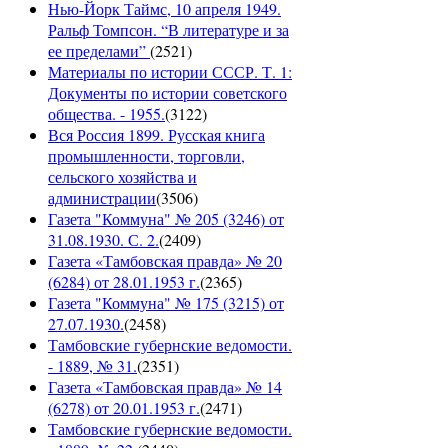
Нью-Йорк Таймс, 10 апреля 1949.
Ральф Томпсон. “В литературе и за
ее пределами”
(
2521
)
Материалы по истории СССР. Т. 1:
Документы по истории советского
общества. - 1955.
(
3122
)
Вся Россия 1899. Русская книга
промышленности, торговли,
сельского хозяйства и
администрации
(
3506
)
Газета "Коммуна" № 205 (3246) от
31.08.1930. С. 2.
(
2409
)
Газета «Тамбовская правда» № 20
(6284) от 28.01.1953 г.
(
2365
)
Газета "Коммуна" № 175 (3215) от
27.07.1930.
(
2458
)
Тамбовские губернские ведомости.
- 1889, № 31.
(
2351
)
Газета «Тамбовская правда» № 14
(6278) от 20.01.1953 г.
(
2471
)
Тамбовские губернские ведомости.