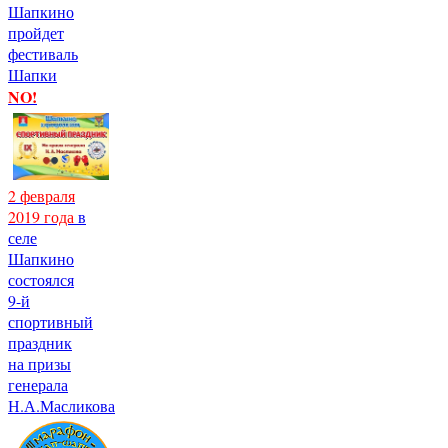
Шапкино
пройдет
фестиваль
Шапки
NO!
2 февраля
2019 года
в
селе
Шапкино
состоялся
9-й
спортивный
праздник
на призы
генерала
Н.А.Масликова