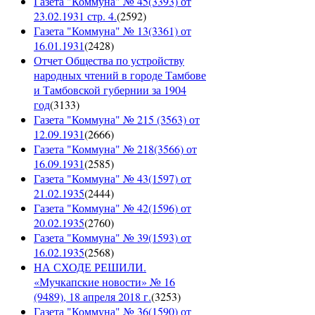
Газета "Коммуна" № 45(3393) от
23.02.1931 стр. 4.
(
2592
)
Газета "Коммуна" № 13(3361) от
16.01.1931
(
2428
)
Отчет Общества по устройству
народных чтений в городе Тамбове
и Тамбовской губернии за 1904
год
(
3133
)
Газета "Коммуна" № 215 (3563) от
12.09.1931
(
2666
)
Газета "Коммуна" № 218(3566) от
16.09.1931
(
2585
)
Газета "Коммуна" № 43(1597) от
21.02.1935
(
2444
)
Газета "Коммуна" № 42(1596) от
20.02.1935
(
2760
)
Газета "Коммуна" № 39(1593) от
16.02.1935
(
2568
)
НА СХОДЕ РЕШИЛИ.
«Мучкапские новости» № 16
(9489), 18 апреля 2018 г.
(
3253
)
Газета "Коммуна" № 36(1590) от