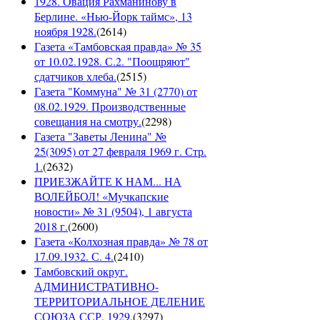
1928. Овация Рахманинову в
Берлине. «Нью-Йорк таймс», 13
ноября 1928.
(
2614
)
Газета «Тамбовская правда» № 35
от 10.02.1928. С.2. "Поощряют"
сдатчиков хлеба.
(
2515
)
Газета "Коммуна" № 31 (2770) от
08.02.1929. Производственные
совещания на смотру.
(
2298
)
Газета "Заветы Ленина" №
25(3095) от 27 февраля 1969 г. Стр.
1.
(
2632
)
ПРИЕЗЖАЙТЕ К НАМ... НА
ВОЛЕЙБОЛ! «Мучкапские
новости» № 31 (9504), 1 августа
2018 г.
(
2600
)
Газета «Колхозная правда» № 78 от
17.09.1932. С. 4.
(
2410
)
Тамбовский округ.
АДМИНИСТРАТИВНО-
ТЕРРИТОРИАЛЬНОЕ ДЕЛЕНИЕ
СОЮЗА ССР. 1929.
(
3297
)