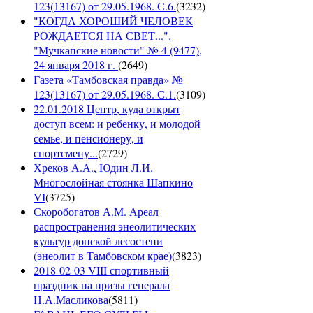
123(13167) от 29.05.1968. С.6.
(
3232
)
"КОГДА ХОРОШИЙ ЧЕЛОВЕК
РОЖДАЕТСЯ НА СВЕТ...".
"Мучкапские новости" № 4 (9477),
24 января 2018 г.
(
2649
)
Газета «Тамбовская правда» №
123(13167) от 29.05.1968. С.1.
(
3109
)
22.01.2018 Центр, куда открыт
доступ всем: и ребенку, и молодой
семье, и пенсионеру, и
спортсмену...
(
2729
)
Хреков А.А., Юдин Л.И.
Многослойная стоянка Шапкино
VI
(
3725
)
Скоробогатов А.М. Ареал
распространения энеолитических
культур донской лесостепи
(энеолит в Тамбовском крае)
(
3823
)
2018-02-03 VIII спортивный
праздник на призы генерала
Н.А.Масликова
(
5811
)