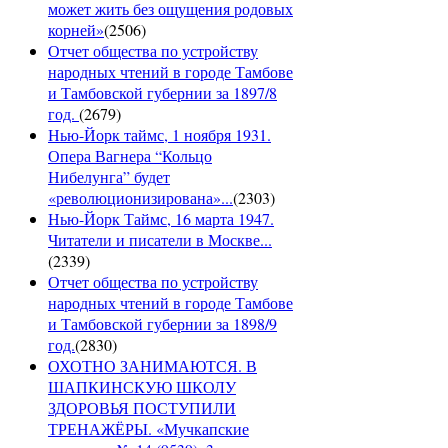
может жить без ощущения родовых
корней»
(
2506
)
Отчет общества по устройству
народных чтений в городе Тамбове
и Тамбовской губернии за 1897/8
год.
(
2679
)
Нью-Йорк таймс, 1 ноября 1931.
Опера Вагнера “Кольцо
Нибелунга” будет
«революционизирована»...
(
2303
)
Нью-Йорк Таймс, 16 марта 1947.
Читатели и писатели в Москве...
(
2339
)
Отчет общества по устройству
народных чтений в городе Тамбове
и Тамбовской губернии за 1898/9
год.
(
2830
)
ОХОТНО ЗАНИМАЮТСЯ. В
ШАПКИНСКУЮ ШКОЛУ
ЗДОРОВЬЯ ПОСТУПИЛИ
ТРЕНАЖЁРЫ. «Мучкапские