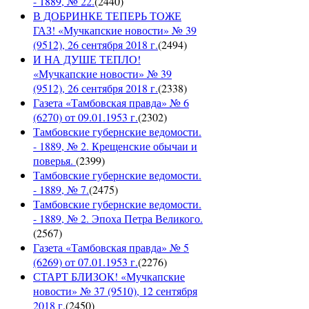
- 1889, № 22.
(
2440
)
В ДОБРИНКЕ ТЕПЕРЬ ТОЖЕ
ГАЗ! «Мучкапские новости» № 39
(9512), 26 сентября 2018 г.
(
2494
)
И НА ДУШЕ ТЕПЛО!
«Мучкапские новости» № 39
(9512), 26 сентября 2018 г.
(
2338
)
Газета «Тамбовская правда» № 6
(6270) от 09.01.1953 г.
(
2302
)
Тамбовские губернские ведомости.
- 1889, № 2. Крещенские обычаи и
поверья.
(
2399
)
Тамбовские губернские ведомости.
- 1889, № 7.
(
2475
)
Тамбовские губернские ведомости.
- 1889, № 2. Эпоха Петра Великого.
(
2567
)
Газета «Тамбовская правда» № 5
(6269) от 07.01.1953 г.
(
2276
)
СТАРТ БЛИЗОК! «Мучкапские
новости» № 37 (9510), 12 сентября
2018 г.
(
2450
)