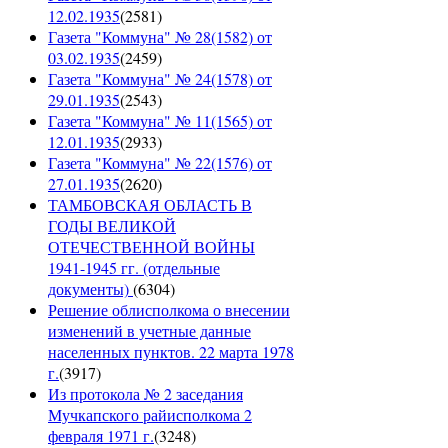
12.02.1935
(
2581
)
Газета "Коммуна" № 28(1582) от
03.02.1935
(
2459
)
Газета "Коммуна" № 24(1578) от
29.01.1935
(
2543
)
Газета "Коммуна" № 11(1565) от
12.01.1935
(
2933
)
Газета "Коммуна" № 22(1576) от
27.01.1935
(
2620
)
ТАМБОВСКАЯ ОБЛАСТЬ В
ГОДЫ ВЕЛИКОЙ
ОТЕЧЕСТВЕННОЙ ВОЙНЫ
1941-1945 гг. (отдельные
документы)
(
6304
)
Решение облисполкома о внесении
изменений в учетные данные
населенных пунктов. 22 марта 1978
г.
(
3917
)
Из протокола № 2 заседания
Мучкапского райисполкома 2
февраля 1971 г.
(
3248
)