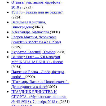
Отзывы участников марафона -
2018 г.
(
2983
)
YetiPro - Бежать или не бежать?..
(
2824
)
Васильева Кристина,
Виноградово
(
3047
)
Александра Афанасова
(
3001
)
Егоров Максим, Чебоксары
(участник забега на 42,195 км)
(
2889
)
Курбатов Евгений, Тамбов
(
2968
)
Ванилар Олег — VII марафон
МУЧКАП-ШАПКИНО - Любо!
(
3054
)
Панченко Елена - Любо, братцы,
любо! ...
(
2900
)
"Питомцы Василия Николаевича" -
День единства в беге!
(
3097
)
ПРАЗДНИК ЕДИНСТВА И
СПОРТА. «Мучкапские новости»
№ 45 (9518), 7 ноября 2018 г.
(
2631
)