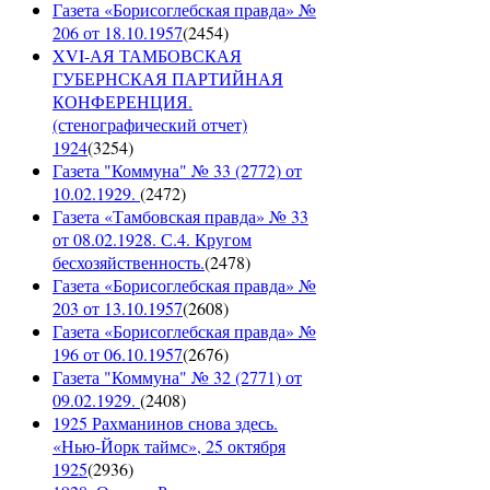
Газета «Борисоглебская правда» №
206 от 18.10.1957
(
2454
)
XVI-АЯ ТАМБОВСКАЯ
ГУБЕРНСКАЯ ПАРТИЙНАЯ
КОНФЕРЕНЦИЯ.
(стенографический отчет)
1924
(
3254
)
Газета "Коммуна" № 33 (2772) от
10.02.1929.
(
2472
)
Газета «Тамбовская правда» № 33
от 08.02.1928. С.4. Кругом
бесхозяйственность.
(
2478
)
Газета «Борисоглебская правда» №
203 от 13.10.1957
(
2608
)
Газета «Борисоглебская правда» №
196 от 06.10.1957
(
2676
)
Газета "Коммуна" № 32 (2771) от
09.02.1929.
(
2408
)
1925 Рахманинов снова здесь.
«Нью-Йорк таймс», 25 октября
1925
(
2936
)