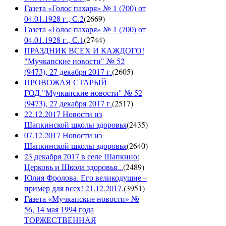
Газета «Голос пахаря» № 1 (700) от
04.01.1928 г., С.2
(
2669
)
Газета «Голос пахаря» № 1 (700) от
04.01.1928 г., С.1
(
2744
)
ПРАЗДНИК ВСЕХ И КАЖДОГО!
"Мучкапские новости" № 52
(9473), 27 декабря 2017 г.
(
2605
)
ПРОВОЖАЯ СТАРЫЙ
ГОД."Мучкапские новости" № 52
(9473), 27 декабря 2017 г.
(
2517
)
22.12.2017 Новости из
Шапкинской школы здоровья
(
2435
)
07.12.2017 Новости из
Шапкинской школы здоровья
(
2640
)
23 декабря 2017 в селе Шапкино:
Церковь и Школа здоровья...
(
2489
)
Юлия Фролова. Его великодушие –
пример для всех! 21.12.2017.
(
3951
)
Газета «Мучкапские новости» №
56, 14 мая 1994 года
ТОРЖЕСТВЕННАЯ