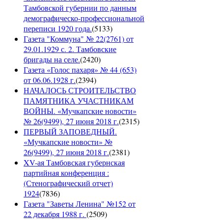
Тамбовской губернии по данным
демографическо-профессиональной
переписи 1920 года.
(
5133
)
Газета "Коммуна" № 22(2761) от
29.01.1929 с. 2. Тамбовские
бригады на селе.
(
2420
)
Газета «Голос пахаря» № 44 (653)
от 06.06.1928 г.
(
2394
)
НАЧАЛОСЬ СТРОИТЕЛЬСТВО
ПАМЯТНИКА УЧАСТНИКАМ
ВОЙНЫ. «Мучкапские новости»
№ 26(9499), 27 июня 2018 г.
(
2315
)
ПЕРВЫЙ ЗАПОВЕДНЫЙ.
«Мучкапские новости» №
26(9499), 27 июня 2018 г.
(
2381
)
XV-ая Тамбовская губернская
партийная конференция :
(Стенографический отчет)
1924
(
7836
)
Газета "Заветы Ленина" №152 от
22 декабря 1988 г.
(
2509
)