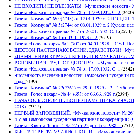
НЕ ВХОДИТЬ! НЕ ВЪЕЗЖАТЬ! «Мучкапские новости» № 2
Газета «Колхозная правда» № 78 от 17.09.1932. С. 2.
(
2600
)
Газета "Коммуна" № 9(2748) от 12.01.1929 с. 2 П
Газета "Коммуна" № 5(2744) от 08.01.1929 с. 2 Кулаки на
Газета «Колхозная правда» № 7 от 26.01.1932. С. 1.
(
2574
)
Газета "Коммуна" № 1 от 03.01.1929 с. 2.
(
2619
)
Газета «Голос пахаря» № 1 (700) от 04.01.1928 г. СУД. П
ШЕСТОЙ ПАСТЕРНАКОВСКИЙ, ЗДРАВСТВУЙ! «Мучкапски
«ПАМЯТНИКИ ЗУРАБА ЦЕРЕТЕЛИ В МУЧКАПЕ». «Мучкапс
ВСПОМИНАЯ ТРУДНОЕ ДЕТСТВО... «Мучкапские новости
Газета «Колхозная правда» № 78 от 17.09.1932. С. 1.
(
2842
)
Численность населения волостей Тамбовской губернии 
года.
(
5139
)
Газета "Коммуна" № 22(2761) от 29.01.1929 с. 2. Тамбовс
Газета «Голос пахаря» № 44 (653) от 06.06.1928 г.
(
2394
)
НАЧАЛОСЬ СТРОИТЕЛЬСТВО ПАМЯТНИКА УЧАСТНИКАМ
2018 г.
(
2315
)
ПЕРВЫЙ ЗАПОВЕДНЫЙ. «Мучкапские новости» № 26(949
XV-ая Тамбовская губернская партийная конференция : (
Газета "Заветы Ленина" №152 от 22 декабря 1988 г.
(
2512
БЫСТРЕЕ ВЕТРА МЧАЛИСЬ КОНИ... «Мучкапские новости