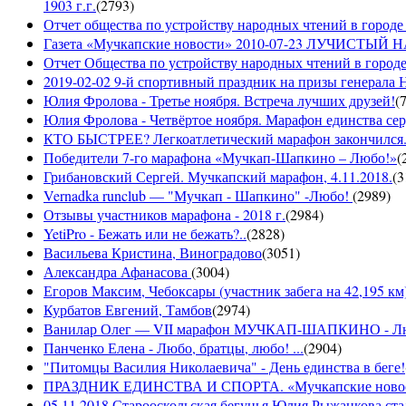
1903 г.г.
(
2793
)
Отчет общества по устройству народных чтений в городе 
Газета «Мучкапские новости» 2010-07-23 ЛУЧИСТЫ
Отчет Общества по устройству народных чтений в городе
2019-02-02 9-й спортивный праздник на призы генерала
Юлия Фролова - Третье ноября. Встреча лучших друзей!
(
Юлия Фролова - Четвёртое ноября. Марафон единства сер
КТО БЫСТРЕЕ? Легкоатлетический марафон закончился...
Победители 7-го марафона «Мучкап-Шапкино – Любо!»
(
Грибановский Сергей. Мучкапский марафон, 4.11.2018.
(
3
Vernadka runclub — "Мучкап - Шапкино" -Любо!
(
2989
)
Отзывы участников марафона - 2018 г.
(
2984
)
YetiPro - Бежать или не бежать?..
(
2828
)
Васильева Кристина, Виноградово
(
3051
)
Александра Афанасова
(
3004
)
Егоров Максим, Чебоксары (участник забега на 42,195 км
Курбатов Евгений, Тамбов
(
2974
)
Ванилар Олег — VII марафон МУЧКАП-ШАПКИНО - Л
Панченко Елена - Любо, братцы, любо! ...
(
2904
)
"Питомцы Василия Николаевича" - День единства в беге!
ПРАЗДНИК ЕДИНСТВА И СПОРТА. «Мучкапские новости»
05.11.2018 Старооскольская бегунья Юлия Рыжанкова ста