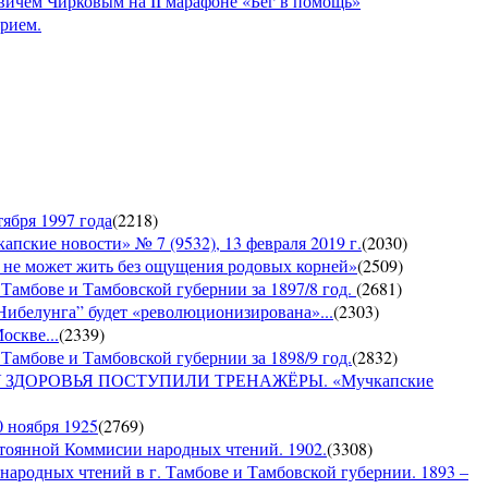
вичем Чирковым на II марафоне «Бег в помощь»
прием.
ября 1997 года
(
2218
)
е новости» № 7 (9532), 13 февраля 2019 г.
(
2030
)
е может жить без ощущения родовых корней»
(
2509
)
 Тамбове и Тамбовской губернии за 1897/8 год.
(
2681
)
Нибелунга” будет «революционизирована»...
(
2303
)
оскве...
(
2339
)
Тамбове и Тамбовской губернии за 1898/9 год.
(
2832
)
ДОРОВЬЯ ПОСТУПИЛИ ТРЕНАЖЁРЫ. «Мучкапские
0 ноября 1925
(
2769
)
янной Коммисии народных чтений. 1902.
(
3308
)
 народных чтений в г. Тамбове и Тамбовской губернии. 1893 –