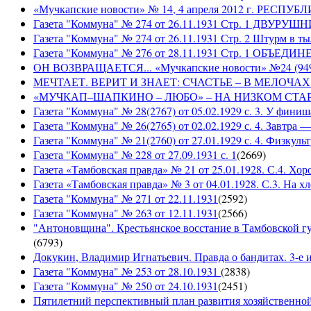
«Мучкапские новости» № 14, 4 апреля 2012 г. РЕ
Газета "Коммуна" № 274 от 26.11.1931 Стр. 1 ДВУ
Газета "Коммуна" № 274 от 26.11.1931 Стр. 2 Штурм в т
Газета "Коммуна" № 276 от 28.11.1931 Стр. 1 ОБ
ОН ВОЗВРАЩАЕТСЯ... «Мучкапские новости» №24 (9497)
МЕЧТАЕТ. ВЕРИТ И ЗНАЕТ: СЧАСТЬЕ – В МЕЛОЧАХ... «
«МУЧКАП–ШАПКИНО – ЛЮБО» – НА НИЗКОМ СТАРТЕ! «Му
Газета "Коммуна" № 28(2767) от 05.02.1929 с. 3. У финиш
Газета "Коммуна" № 26(2765) от 02.02.1929 с. 4. Завтра
Газета "Коммуна" № 21(2760) от 27.01.1929 с. 4. Физкульт
Газета "Коммуна" № 228 от 27.09.1931 с. 1
(
2669
)
Газета «Тамбовская правда» № 21 от 25.01.1928. С.4. Хор
Газета «Тамбовская правда» № 3 от 04.01.1928. С.3. На 
Газета "Коммуна" № 271 от 22.11.1931
(
2592
)
Газета "Коммуна" № 263 от 12.11.1931
(
2566
)
"Антоновщина". Крестьянское восстание в Тамбовской гу
(
6793
)
Докукин, Владимир Игнатьевич. Правда о бандитах. 3-е из
Газета "Коммуна" № 253 от 28.10.1931
(
2838
)
Газета "Коммуна" № 250 от 24.10.1931
(
2451
)
Пятилетний перспективный план развития хозяйственной 