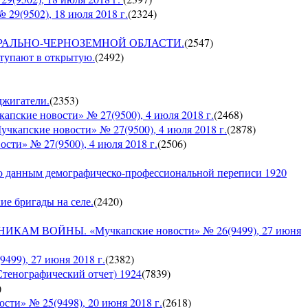
9(9502), 18 июля 2018 г.
(
2324
)
О ЦЕНТРАЛЬНО-ЧЕРНОЗЕМНОЙ ОБЛАСТИ.
(
2547
)
ступают в открытую.
(
2492
)
оджигатели.
(
2353
)
е новости» № 27(9500), 4 июля 2018 г.
(
2468
)
кие новости» № 27(9500), 4 июля 2018 г.
(
2878
)
» № 27(9500), 4 июля 2018 г.
(
2506
)
по данным демографическо-профессиональной переписи 1920
кие бригады на селе.
(
2420
)
 ВОЙНЫ. «Мучкапские новости» № 26(9499), 27 июня
9), 27 июня 2018 г.
(
2382
)
Стенографический отчет) 1924
(
7839
)
)
» № 25(9498), 20 июня 2018 г.
(
2618
)