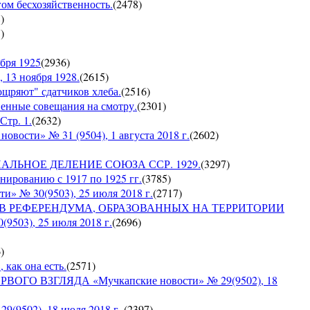
гом бесхозяйственность.
(
2478
)
8
)
7
)
бря 1925
(
2936
)
 13 ноября 1928.
(
2615
)
оощряют" сдатчиков хлеба.
(
2516
)
венные совещания на смотру.
(
2301
)
Стр. 1.
(
2632
)
сти» № 31 (9504), 1 августа 2018 г.
(
2602
)
ИАЛЬНОЕ ДЕЛЕНИЕ СОЮЗА ССР. 1929.
(
3297
)
ированию с 1917 по 1925 гг.
(
3785
)
№ 30(9503), 25 июля 2018 г.
(
2717
)
ОВ РЕФЕРЕНДУМА, ОБРАЗОВАННЫХ НА ТЕРРИТОРИИ
03), 25 июля 2018 г.
(
2696
)
6
)
 как она есть.
(
2571
)
ГО ВЗГЛЯДА «Мучкапские новости» № 29(9502), 18
9502), 18 июля 2018 г.
(
2397
)