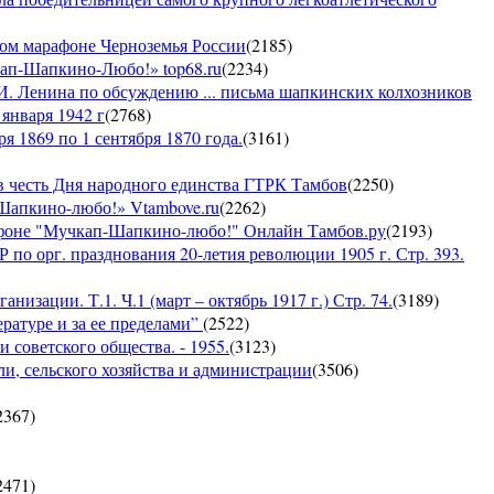
ком марафоне Черноземья России
(
2185
)
кап-Шапкино-Любо!» top68.ru
(
2234
)
И. Ленина по обсуждению ... письма шапкинских колхозников
января 1942 г
(
2768
)
я 1869 по 1 сентября 1870 года.
(
3161
)
 честь Дня народного единства ГТРК Тамбов
(
2250
)
-Шапкино-любо!» Vtambove.ru
(
2262
)
рафоне "Мучкап-Шапкино-любо!" Онлайн Тамбов.ру
(
2193
)
по орг. празднования 20-летия революции 1905 г. Стр. 393.
низации. Т.1. Ч.1 (март – октябрь 1917 г.) Стр. 74.
(
3189
)
ратуре и за ее пределами”
(
2522
)
 советского общества. - 1955.
(
3123
)
ли, сельского хозяйства и администрации
(
3506
)
2367
)
2471
)