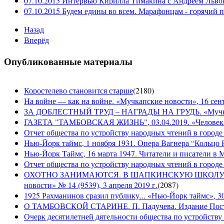
07.10.2015 Интервью Кирилла Тимакина с Андреем Льво
07.10.2015 Будем едины во всем. Марафонцам - горячий 
Назад
Вперёд
Опубликованные материалы
Коростелево становится старше
(
2180
)
На войне — как на войне. «Мучкапские новости», 16 сент
ЗА ДОБЛЕСТНЫЙ ТРУД – НАГРАДЫ НА ГРУДЬ. «Мучкапски
ГАЗЕТА "ТАМБОВСКАЯ ЖИЗНЬ", 03.04.2019. «Человек н
Отчет общества по устройству народных чтений в городе
Нью-Йорк таймс, 1 ноября 1931. Опера Вагнера “Кольцо 
Нью-Йорк Таймс, 16 марта 1947. Читатели и писатели в М
Отчет общества по устройству народных чтений в городе 
ОХОТНО ЗАНИМАЮТСЯ. В ШАПКИНСКУЮ ШКОЛУ З
новости» № 14 (9539), 3 апреля 2019 г.
(
2087
)
1925 Рахманинов сразил публику... «Нью-Йорк таймс», 3
О ТАМБОВСКОЙ СТАРИНЕ. П. Падучева. Издание Посто
Очерк десятилетней дятельности общества по устройству