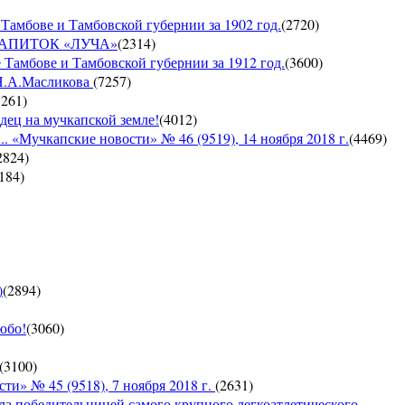
Тамбове и Тамбовской губернии за 1902 год.
(
2720
)
Й НАПИТОК «ЛУЧА»
(
2314
)
 Тамбове и Тамбовской губернии за 1912 год.
(
3600
)
 Н.А.Масликова
(
7257
)
7261
)
дец на мучкапской земле!
(
4012
)
 «Мучкапские новости» № 46 (9519), 14 ноября 2018 г.
(
4469
)
2824
)
184
)
)
(
2894
)
юбо!
(
3060
)
(
3100
)
 № 45 (9518), 7 ноября 2018 г.
(
2631
)
ла победительницей самого крупного легкоатлетического