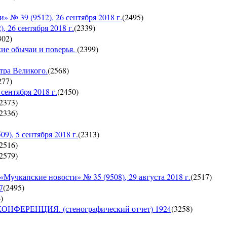
 39 (9512), 26 сентября 2018 г.
(
2495
)
26 сентября 2018 г.
(
2339
)
302
)
кие обычаи и поверья.
(
2399
)
тра Великого.
(
2568
)
277
)
ентября 2018 г.
(
2450
)
2373
)
2336
)
, 5 сентября 2018 г.
(
2313
)
2516
)
2579
)
пские новости» № 35 (9508), 29 августа 2018 г.
(
2517
)
7
(
2495
)
4
)
ЕРЕНЦИЯ. (стенографический отчет) 1924
(
3258
)