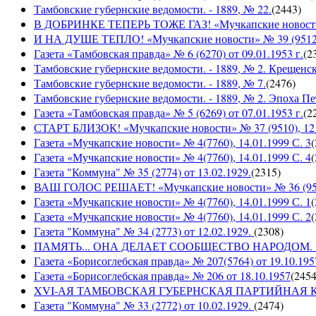
Тамбовские губернские ведомости. - 1889, № 22.
(
2443
)
В ДОБРИНКЕ ТЕПЕРЬ ТОЖЕ ГАЗ! «Мучкапские новости» №
И НА ДУШЕ ТЕПЛО! «Мучкапские новости» № 39 (9512), 
Газета «Тамбовская правда» № 6 (6270) от 09.01.1953 г.
(
2
Тамбовские губернские ведомости. - 1889, № 2. Крещенс
Тамбовские губернские ведомости. - 1889, № 7.
(
2476
)
Тамбовские губернские ведомости. - 1889, № 2. Эпоха Пе
Газета «Тамбовская правда» № 5 (6269) от 07.01.1953 г.
(
2
СТАРТ БЛИЗОК! «Мучкапские новости» № 37 (9510), 12 с
Газета «Мучкапские новости» № 4(7760), 14.01.1999 С. 3
(
Газета «Мучкапские новости» № 4(7760), 14.01.1999 С. 4
(
Газета "Коммуна" № 35 (2774) от 13.02.1929.
(
2315
)
ВАШ ГОЛОС РЕШАЕТ! «Мучкапские новости» № 36 (9509)
Газета «Мучкапские новости» № 4(7760), 14.01.1999 С. 1
(
Газета «Мучкапские новости» № 4(7760), 14.01.1999 С. 2
(
Газета "Коммуна" № 34 (2773) от 12.02.1929.
(
2308
)
ПАМЯТЬ... ОНА ДЕЛАЕТ СООБЩЕСТВО НАРОДОМ. «Мучка
Газета «Борисоглебская правда» № 207(5764) от 19.10.195
Газета «Борисоглебская правда» № 206 от 18.10.1957
(
245
XVI-АЯ ТАМБОВСКАЯ ГУБЕРНСКАЯ ПАРТИЙНАЯ КОНФ
Газета "Коммуна" № 33 (2772) от 10.02.1929.
(
2474
)