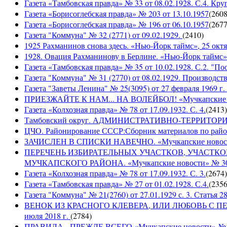
Газета «Тамбовская правда» № 33 от 08.02.1928. С.4. Кру
Газета «Борисоглебская правда» № 203 от 13.10.1957
(
260
Газета «Борисоглебская правда» № 196 от 06.10.1957
(
267
Газета "Коммуна" № 32 (2771) от 09.02.1929.
(
2410
)
1925 Рахманинов снова здесь. «Нью-Йорк таймс», 25 октя
1928. Овация Рахманинову в Берлине. «Нью-Йорк таймс»,
Газета «Тамбовская правда» № 35 от 10.02.1928. С.2. "П
Газета "Коммуна" № 31 (2770) от 08.02.1929. Производст
Газета "Заветы Ленина" № 25(3095) от 27 февраля 1969 г. 
ПРИЕЗЖАЙТЕ К НАМ... НА ВОЛЕЙБОЛ! «Мучкапские ново
Газета «Колхозная правда» № 78 от 17.09.1932. С. 4.
(
2413
)
Тамбовский округ. АДМИНИСТРАТИВНО-ТЕРРИТОР
ЦЧО. Районирование СССР:Сборник материалов по район
ЗАЧИСЛЕН В СПИСКИ НАВЕЧНО. «Мучкапские новости» 
ПЕРЕЧЕНЬ ИЗБИРАТЕЛЬНЫХ УЧАСТКОВ, УЧАСТК
МУЧКАПСКОГО РАЙОНА. «Мучкапские новости» № 30(95
Газета «Колхозная правда» № 78 от 17.09.1932. С. 3.
(
2674
)
Газета «Тамбовская правда» № 27 от 01.02.1928. С.4.
(
235
Газета "Коммуна" № 21(2760) от 27.01.1929 с. 3. Статья 28,
ВЕНОК ИЗ КРАСНОГО КЛЕВЕРА, ИЛИ ЛЮБОВЬ С ПЕРВО
июля 2018 г.
(
2784
)
ПРАВИЛА - ПРЕЖДЕ ВСЕГО «Мучкапские новости» № 29(