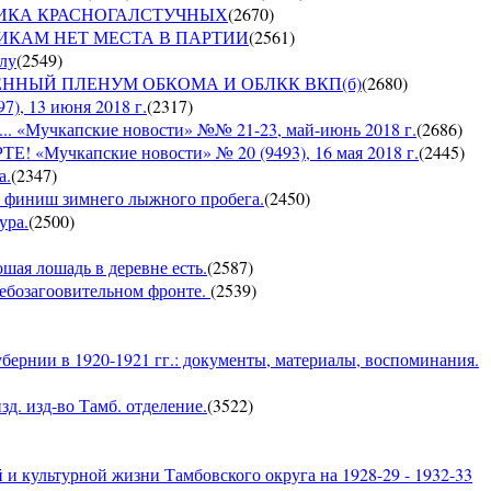
СПУБЛИКА КРАСНОГАЛСТУЧНЫХ
(
2670
)
РУШНИКАМ НЕТ МЕСТА В ПАРТИИ
(
2561
)
ылу
(
2549
)
ЪЕДИНЕННЫЙ ПЛЕНУМ ОБКОМА И ОБЛКК ВКП(б)
(
2680
)
, 13 июня 2018 г.
(
2317
)
Мучкапские новости» №№ 21-23, май-июнь 2018 г.
(
2686
)
чкапские новости» № 20 (9493), 16 мая 2018 г.
(
2445
)
а.
(
2347
)
 — финиш зимнего лыжного пробега.
(
2450
)
ура.
(
2500
)
ошая лошадь в деревне есть.
(
2587
)
хлебозагоовительном фронте.
(
2539
)
бернии в 1920-1921 гг.: документы, материалы, воспоминания.
д. изд-во Тамб. отделение.
(
3522
)
и культурной жизни Тамбовского округа на 1928-29 - 1932-33