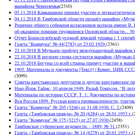
марафона Черноземья
(
2310
)
05.11.2018 Камышанин принял участие в легкоатлетичес
04.11.2018 В Тамбовской области прошёл марафон «Муч
Решение общего собрания колхозников колхоза имени В. 
об оказании помощи трудящимся Орловской области... 30 
Отчет Борисоглебской уездной земской управы с 1 сентябр
Газета "Коммуна" № 44(2783) от 23.02.1929.
(
2361
)
22.10.2018 В Мучкапе пройдет международный марафон в
22.10.2018 В регионе снова состоится марафон «Мучкап
22.10.2018 Бегуны со всей страны примут участие в ма
1905. Материалы и документы [Текст] / Комис. ЦИК СССР 
(
3099
)
Советы крестьянских депутатов и другие крестьянские орга
Нью-Йорк Таймс, 10 апреля 1949. Ральф Томпсон. “В лите
Материалы по истории СССР. Т. 1: Документы по истории
Вся Россия 1899. Русская книга промышленности, торгов
Газета "Коммуна" № 205 (3246) от 31.08.1930. С. 2.
(
2409
)
Газета «Тамбовская правда» № 20 (6284) от 28.01.1953 г.
(
Газета "Коммуна" № 175 (3215) от 27.07.1930.
(
2458
)
Тамбовские губернские ведомости. - 1889, № 31.
(
2351
)
Газета «Тамбовская правда» № 14 (6278) от 20.01.1953 г.
(