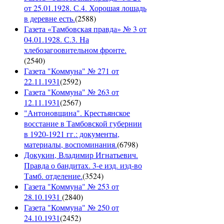
от 25.01.1928. С.4. Хорошая лошадь
в деревне есть.
(
2588
)
Газета «Тамбовская правда» № 3 от
04.01.1928. С.3. На
хлебозагоовительном фронте.
(
2540
)
Газета "Коммуна" № 271 от
22.11.1931
(
2592
)
Газета "Коммуна" № 263 от
12.11.1931
(
2567
)
"Антоновщина". Крестьянское
восстание в Тамбовской губернии
в 1920-1921 гг.: документы,
материалы, воспоминания.
(
6798
)
Докукин, Владимир Игнатьевич.
Правда о бандитах. 3-е изд. изд-во
Тамб. отделение.
(
3524
)
Газета "Коммуна" № 253 от
28.10.1931
(
2840
)
Газета "Коммуна" № 250 от
24.10.1931
(
2452
)