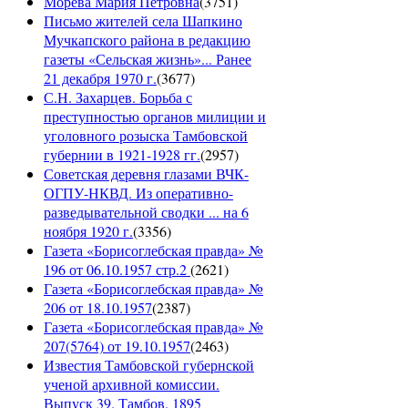
Морева Мария Петровна
(
3751
)
Письмо жителей села Шапкино
Мучкапского района в редакцию
газеты «Сельская жизнь»... Ранее
21 декабря 1970 г.
(
3677
)
С.Н. Захарцев. Борьба с
преступностью органов милиции и
уголовного розыска Тамбовской
губернии в 1921-1928 гг.
(
2957
)
Советская деревня глазами ВЧК-
ОГПУ-НКВД. Из оперативно-
разведывательной сводки ... на 6
ноября 1920 г.
(
3356
)
Газета «Борисоглебская правда» №
196 от 06.10.1957 стр.2
(
2621
)
Газета «Борисоглебская правда» №
206 от 18.10.1957
(
2387
)
Газета «Борисоглебская правда» №
207(5764) от 19.10.1957
(
2463
)
Известия Тамбовской губернской
ученой архивной комиссии.
Выпуск 39. Тамбов. 1895