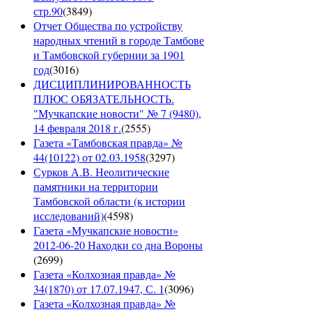
стр.90
(
3849
)
Отчет Общества по устройству
народных чтений в городе Тамбове
и Тамбовской губернии за 1901
год
(
3016
)
ДИСЦИПЛИНИРОВАННОСТЬ
ПЛЮС ОБЯЗАТЕЛЬНОСТЬ.
"Мучкапские новости" № 7 (9480),
14 февраля 2018 г.
(
2555
)
Газета «Тамбовская правда» №
44(10122) от 02.03.1958
(
3297
)
Сурков А.В. Неолитические
памятники на территории
Тамбовской области (к истории
исследований)
(
4598
)
Газета «Мучкапские новости»
2012-06-20 Находки со дна Вороны
(
2699
)
Газета «Колхозная правда» №
34(1870) от 17.07.1947, С. 1
(
3096
)
Газета «Колхозная правда» №