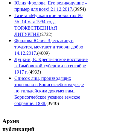
Юлия Фролова. Его великодушие –
пример для всех! 21.12.2017.
(
3954
)
Газета «Мучкапские новости» №
56, 14 мая 1994 года
ТОРЖЕСТВЕННАЯ
ЛИТУРГИЯ
(
2722
)
Фролова Юлия. Здесь живут,
трудятся, мечтают и творят добро!
14.12.2017.
(
4009
)
Луцкий, Е. Крестьянское восстание
в Тамбовской губернии в сентябре
1917 г.
(
4933
)
Список лиц, производящих
торговлю в Борисоглебском уезде
по гильдейским документам...
Борисоглебское уездное земское
собрание. 1888.
(
3940
)
Архив
публикаций