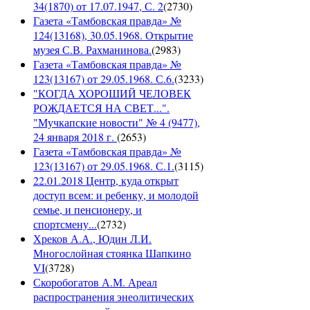
34(1870) от 17.07.1947, С. 2
(
2730
)
Газета «Тамбовская правда» №
124(13168), 30.05.1968. Открытие
музея С.В. Рахманинова.
(
2983
)
Газета «Тамбовская правда» №
123(13167) от 29.05.1968. С.6.
(
3233
)
"КОГДА ХОРОШИЙ ЧЕЛОВЕК
РОЖДАЕТСЯ НА СВЕТ...".
"Мучкапские новости" № 4 (9477),
24 января 2018 г.
(
2653
)
Газета «Тамбовская правда» №
123(13167) от 29.05.1968. С.1.
(
3115
)
22.01.2018 Центр, куда открыт
доступ всем: и ребенку, и молодой
семье, и пенсионеру, и
спортсмену...
(
2732
)
Хреков А.А., Юдин Л.И.
Многослойная стоянка Шапкино
VI
(
3728
)
Скоробогатов А.М. Ареал
распространения энеолитических