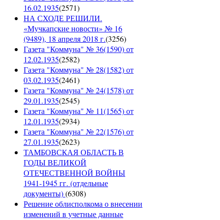
16.02.1935
(
2571
)
НА СХОДЕ РЕШИЛИ.
«Мучкапские новости» № 16
(9489), 18 апреля 2018 г.
(
3256
)
Газета "Коммуна" № 36(1590) от
12.02.1935
(
2582
)
Газета "Коммуна" № 28(1582) от
03.02.1935
(
2461
)
Газета "Коммуна" № 24(1578) от
29.01.1935
(
2545
)
Газета "Коммуна" № 11(1565) от
12.01.1935
(
2934
)
Газета "Коммуна" № 22(1576) от
27.01.1935
(
2623
)
ТАМБОВСКАЯ ОБЛАСТЬ В
ГОДЫ ВЕЛИКОЙ
ОТЕЧЕСТВЕННОЙ ВОЙНЫ
1941-1945 гг. (отдельные
документы)
(
6308
)
Решение облисполкома о внесении
изменений в учетные данные