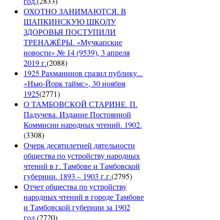
год.
(
2833
)
ОХОТНО ЗАНИМАЮТСЯ. В
ШАПКИНСКУЮ ШКОЛУ
ЗДОРОВЬЯ ПОСТУПИЛИ
ТРЕНАЖЁРЫ. «Мучкапские
новости» № 14 (9539), 3 апреля
2019 г.
(
2088
)
1925 Рахманинов сразил публику...
«Нью-Йорк таймс», 30 ноября
1925
(
2771
)
О ТАМБОВСКОЙ СТАРИНЕ. П.
Падучева. Издание Постоянной
Коммисии народных чтений. 1902.
(
3308
)
Очерк десятилетней дятельности
общества по устройству народных
чтений в г. Тамбове и Тамбовской
губернии. 1893 – 1903 г.г.
(
2795
)
Отчет общества по устройству
народных чтений в городе Тамбове
и Тамбовской губернии за 1902
год.
(
2720
)