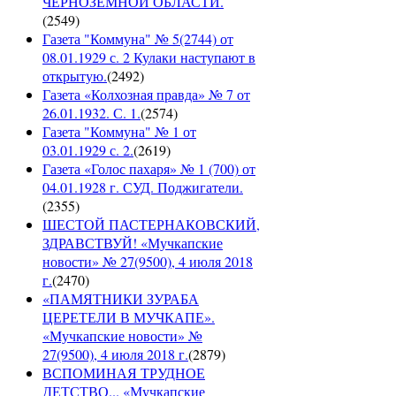
ЧЕРНОЗЕМНОЙ ОБЛАСТИ.
(
2549
)
Газета "Коммуна" № 5(2744) от
08.01.1929 с. 2 Кулаки наступают в
открытую.
(
2492
)
Газета «Колхозная правда» № 7 от
26.01.1932. С. 1.
(
2574
)
Газета "Коммуна" № 1 от
03.01.1929 с. 2.
(
2619
)
Газета «Голос пахаря» № 1 (700) от
04.01.1928 г. СУД. Поджигатели.
(
2355
)
ШЕСТОЙ ПАСТЕРНАКОВСКИЙ,
ЗДРАВСТВУЙ! «Мучкапские
новости» № 27(9500), 4 июля 2018
г.
(
2470
)
«ПАМЯТНИКИ ЗУРАБА
ЦЕРЕТЕЛИ В МУЧКАПЕ».
«Мучкапские новости» №
27(9500), 4 июля 2018 г.
(
2879
)
ВСПОМИНАЯ ТРУДНОЕ
ДЕТСТВО... «Мучкапские