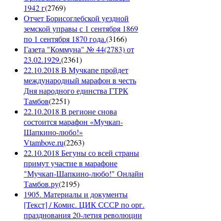
1942 г
(
2769
)
Отчет Борисоглебской уездной
земской управы с 1 сентября 1869
по 1 сентября 1870 года.
(
3166
)
Газета "Коммуна" № 44(2783) от
23.02.1929.
(
2361
)
22.10.2018 В Мучкапе пройдет
международный марафон в честь
Дня народного единства ГТРК
Тамбов
(
2251
)
22.10.2018 В регионе снова
состоится марафон «Мучкап-
Шапкино-любо!»
Vtambove.ru
(
2263
)
22.10.2018 Бегуны со всей страны
примут участие в марафоне
"Мучкап-Шапкино-любо!" Онлайн
Тамбов.ру
(
2195
)
1905. Материалы и документы
[Текст] / Комис. ЦИК СССР по орг.
празднования 20-летия революции