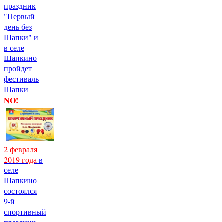
праздник
"Первый
день без
Шапки" и
в селе
Шапкино
пройдет
фестиваль
Шапки
NO!
2 февраля
2019 года
в
селе
Шапкино
состоялся
9-й
спортивный
праздник