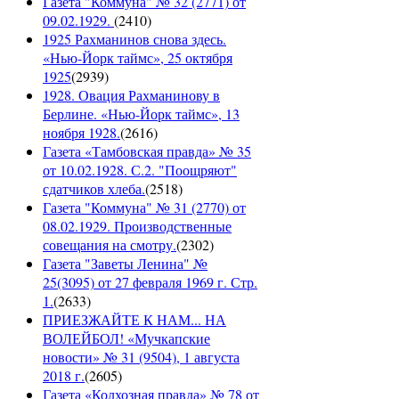
Газета "Коммуна" № 32 (2771) от
09.02.1929.
(
2410
)
1925 Рахманинов снова здесь.
«Нью-Йорк таймс», 25 октября
1925
(
2939
)
1928. Овация Рахманинову в
Берлине. «Нью-Йорк таймс», 13
ноября 1928.
(
2616
)
Газета «Тамбовская правда» № 35
от 10.02.1928. С.2. "Поощряют"
сдатчиков хлеба.
(
2518
)
Газета "Коммуна" № 31 (2770) от
08.02.1929. Производственные
совещания на смотру.
(
2302
)
Газета "Заветы Ленина" №
25(3095) от 27 февраля 1969 г. Стр.
1.
(
2633
)
ПРИЕЗЖАЙТЕ К НАМ... НА
ВОЛЕЙБОЛ! «Мучкапские
новости» № 31 (9504), 1 августа
2018 г.
(
2605
)
Газета «Колхозная правда» № 78 от