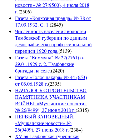
новости» № 27(9500), 4 июля 2018
г.
(
2506
)
Газета «Колхозная правда» № 78 от
17.09.1932. С. 1.
(
2845
)
Численность населения волостей
Тамбовской губернии по данным
демографическо-профессиональной
переписи 1920 года.
(
5139
)
Газета "Коммуна" № 22(2761) от
29.01.1929 с. 2. Тамбовские
бригады на селе.
(
2420
)
Газета «Голос пахаря» № 44 (653)
от 06.06.1928 г.
(
2395
)
НАЧАЛОСЬ СТРОИТЕЛЬСТВО
ПАМЯТНИКА УЧАСТНИКАМ
ВОЙНЫ. «Мучкапские новости»
№ 26(9499), 27 июня 2018 г.
(
2315
)
ПЕРВЫЙ ЗАПОВЕДНЫЙ.
«Мучкапские новости» №
26(9499), 27 июня 2018 г.
(
2384
)
XV-ая Тамбовская губернская