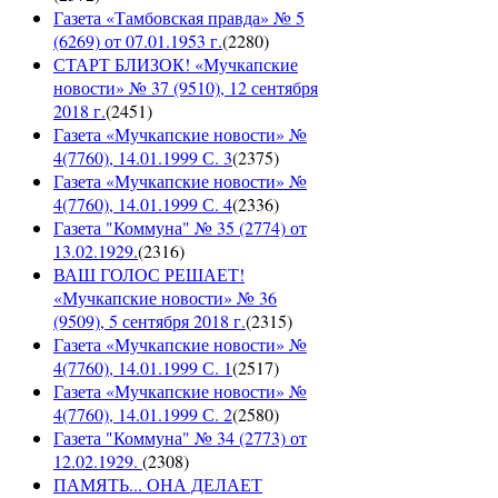
Газета «Тамбовская правда» № 5
(6269) от 07.01.1953 г.
(
2280
)
СТАРТ БЛИЗОК! «Мучкапские
новости» № 37 (9510), 12 сентября
2018 г.
(
2451
)
Газета «Мучкапские новости» №
4(7760), 14.01.1999 С. 3
(
2375
)
Газета «Мучкапские новости» №
4(7760), 14.01.1999 С. 4
(
2336
)
Газета "Коммуна" № 35 (2774) от
13.02.1929.
(
2316
)
ВАШ ГОЛОС РЕШАЕТ!
«Мучкапские новости» № 36
(9509), 5 сентября 2018 г.
(
2315
)
Газета «Мучкапские новости» №
4(7760), 14.01.1999 С. 1
(
2517
)
Газета «Мучкапские новости» №
4(7760), 14.01.1999 С. 2
(
2580
)
Газета "Коммуна" № 34 (2773) от
12.02.1929.
(
2308
)
ПАМЯТЬ... ОНА ДЕЛАЕТ