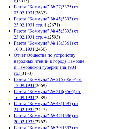
г.
(
3015
)
Газета "Коммуна" № 27(3375) от
03.02.1931
(
2632
)
Газета "Коммуна" № 45(3393) от
23.02.1931 стр. 1.
(
2671
)
Газета "Коммуна" № 45(3393) от
23.02.1931 стр. 4.
(
2593
)
Газета "Коммуна" № 13(3361) от
16.01.1931
(
2430
)
Отчет Общества по устройству
народных чтений в городе Тамбове
и Тамбовской губернии за 1904
год
(
3133
)
Газета "Коммуна" № 215 (3563) от
12.09.1931
(
2669
)
Газета "Коммуна" № 218(3566) от
16.09.1931
(
2589
)
Газета "Коммуна" № 43(1597) от
21.02.1935
(
2447
)
Газета "Коммуна" № 42(1596) от
20.02.1935
(
2762
)
Газета "Коммуна" № 39(1593) от