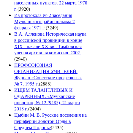
населенных пунктов. 22 марта 1978
г.
(
3920
)
Из протокола № 2 заседания
Мучкапского райисполкома 2
февраля 1971 г.
(
3249
)
В.А. Алленова Историческая наука
в российской провинции в конце
XIX - начале XX вв.: Тамбовская
ученая архивная комиссия. 2002.
(
2940
)
ПРОФСОЮЗНАЯ
ОРГАНИЗАЦИЯ УЧИТЕЛЕЙ.
Журнал «Советские профсоюзы»
№ 7, 1955 г.
(
2888
)
ИЩЕМ ТАЛАНТЛИВЫХ И
ОДАРЁННЫХ. «Мучкапские
новости», № 12 (9485), 21 марта
2018 г.
(
2404
)
Цыбин М. В. Русские поселения на
периферии Золотой Орды в
Среднем Подонье
(
5435
)