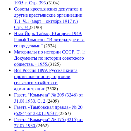
1905 г. Стр. 393.
(
3104
)
Советы крестьянских депутатов и
другие крестьянские организации.
Т.1. Ч.1 (март – октябрь 1917 г.)
Стр. 74.
(
3190
)
Нью-Йорк Таймс, 10 апреля 1949.
Ральф Томпсон. “В литературе и за
ее пределами”
(
2524
)
Материалы по истории СССР. Т. 1:
Документы по истории советского
общества. - 1955.
(
3125
)
Вся Россия 1899. Русская книга
промышленности, торговли,
сельского хозяйства и
администрации
(
3508
)
Газета "Коммуна" № 205 (3246) от
31.08.1930. С. 2.
(
2409
)
Газета «Тамбовская правда» № 20
(6284) от 28.01.1953 г.
(
2367
)
Газета "Коммуна" № 175 (3215) от
27.07.1930.
(
2462
)