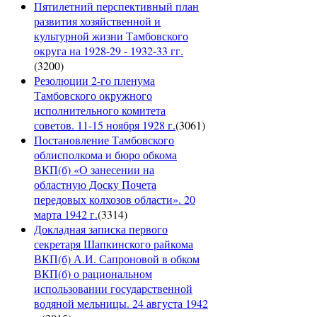
Пятилетний перспективный план
развития хозяйственной и
культурной жизни Тамбовского
округа на 1928-29 - 1932-33 гг.
(
3200
)
Резолюции 2-го пленума
Тамбовского окружного
исполнительного комитета
советов. 11-15 ноября 1928 г.
(
3061
)
Постановление Тамбовского
облисполкома и бюро обкома
ВКП(б) «О занесении на
областную Доску Почета
передовых колхозов области». 20
марта 1942 г.
(
3314
)
Докладная записка первого
секретаря Шапкинского райкома
ВКП(б) А.И. Сапроновой в обком
ВКП(б) о рациональном
использовании государственной
водяной мельницы. 24 августа 1942