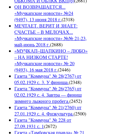
ОБКОМА И ОБЛКК ВКП(б)
(
2681
)
ОН ВОЗВРАЩАЕТСЯ...
«Мучкапские новости» №24
(9497), 13 июня 2018 г.
(
2318
)
МЕЧТАЕТ. ВЕРИТ И ЗНАЕТ:
СЧАСТЬЕ – В МЕЛОЧАХ...
«Мучкапские новости» №№ 21-23,
май-июнь 2018 г.
(
2688
)
«МУЧКАП–ШАПКИНО – ЛЮБО»
– НА НИЗКОМ СТАРТЕ!
«Мучкапские новости» № 20
(9493), 16 мая 2018 г.
(
2446
)
Газета "Коммуна" № 28(2767) от
05.02.1929 с. 3. У финиша.
(
2348
)
Газета "Коммуна" № 26(2765) от
02.02.1929 с. 4. Завтра — финиш
зимнего лыжного пробега.
(
2452
)
Газета "Коммуна" № 21(2760) от
27.01.1929 с. 4. Физкультура.
(
2500
)
Газета "Коммуна" № 228 от
27.09.1931 с. 1
(
2672
)
Газета «Тамбовская правда» № 21