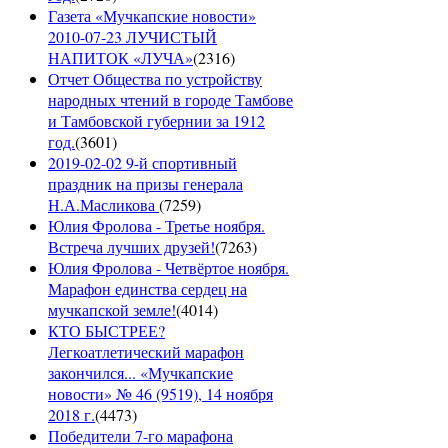
Газета «Мучкапские новости»
2010-07-23 ЛУЧИСТЫЙ
НАПИТОК «ЛУЧА»
(
2316
)
Отчет Общества по устройству
народных чтений в городе Тамбове
и Тамбовской губернии за 1912
год.
(
3601
)
2019-02-02 9-й спортивный
праздник на призы генерала
Н.А.Масликова
(
7259
)
Юлия Фролова - Третье ноября.
Встреча лучших друзей!
(
7263
)
Юлия Фролова - Четвёртое ноября.
Марафон единства сердец на
мучкапской земле!
(
4014
)
КТО БЫСТРЕЕ?
Легкоатлетический марафон
закончился... «Мучкапские
новости» № 46 (9519), 14 ноября
2018 г.
(
4473
)
Победители 7-го марафона