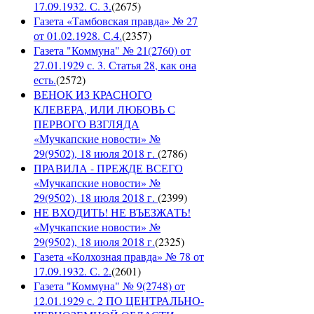
17.09.1932. С. 3.
(
2675
)
Газета «Тамбовская правда» № 27
от 01.02.1928. С.4.
(
2357
)
Газета "Коммуна" № 21(2760) от
27.01.1929 с. 3. Статья 28, как она
есть.
(
2572
)
ВЕНОК ИЗ КРАСНОГО
КЛЕВЕРА, ИЛИ ЛЮБОВЬ С
ПЕРВОГО ВЗГЛЯДА
«Мучкапские новости» №
29(9502), 18 июля 2018 г.
(
2786
)
ПРАВИЛА - ПРЕЖДЕ ВСЕГО
«Мучкапские новости» №
29(9502), 18 июля 2018 г.
(
2399
)
НЕ ВХОДИТЬ! НЕ ВЪЕЗЖАТЬ!
«Мучкапские новости» №
29(9502), 18 июля 2018 г.
(
2325
)
Газета «Колхозная правда» № 78 от
17.09.1932. С. 2.
(
2601
)
Газета "Коммуна" № 9(2748) от
12.01.1929 с. 2 ПО ЦЕНТРАЛЬНО-