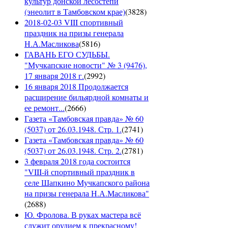
культур донской лесостепи
(энеолит в Тамбовском крае)
(
3828
)
2018-02-03 VIII спортивный
праздник на призы генерала
Н.А.Масликова
(
5816
)
ГАВАНЬ ЕГО СУДЬБЫ.
"Мучкапские новости" № 3 (9476),
17 января 2018 г.
(
2992
)
16 января 2018 Продолжается
расширение бильярдной комнаты и
ее ремонт...
(
2666
)
Газета «Тамбовская правда» № 60
(5037) от 26.03.1948. Стр. 1.
(
2741
)
Газета «Тамбовская правда» № 60
(5037) от 26.03.1948. Стр. 2.
(
2781
)
3 февраля 2018 года состоится
"VIII-й спортивный праздник в
селе Шапкино Мучкапского района
на призы генерала Н.А.Масликова"
(
2688
)
Ю. Фролова. В руках мастера всё
служит орудием к прекрасному!