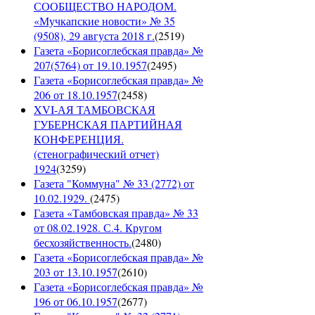
СООБЩЕСТВО НАРОДОМ.
«Мучкапские новости» № 35
(9508), 29 августа 2018 г.
(
2519
)
Газета «Борисоглебская правда» №
207(5764) от 19.10.1957
(
2495
)
Газета «Борисоглебская правда» №
206 от 18.10.1957
(
2458
)
XVI-АЯ ТАМБОВСКАЯ
ГУБЕРНСКАЯ ПАРТИЙНАЯ
КОНФЕРЕНЦИЯ.
(стенографический отчет)
1924
(
3259
)
Газета "Коммуна" № 33 (2772) от
10.02.1929.
(
2475
)
Газета «Тамбовская правда» № 33
от 08.02.1928. С.4. Кругом
бесхозяйственность.
(
2480
)
Газета «Борисоглебская правда» №
203 от 13.10.1957
(
2610
)
Газета «Борисоглебская правда» №
196 от 06.10.1957
(
2677
)