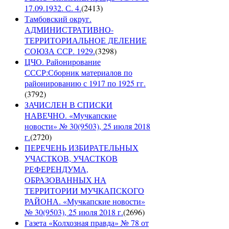
17.09.1932. С. 4.
(
2413
)
Тамбовский округ.
АДМИНИСТРАТИВНО-
ТЕРРИТОРИАЛЬНОЕ ДЕЛЕНИЕ
СОЮЗА ССР. 1929.
(
3298
)
ЦЧО. Районирование
СССР:Сборник материалов по
районированию с 1917 по 1925 гг.
(
3792
)
ЗАЧИСЛЕН В СПИСКИ
НАВЕЧНО. «Мучкапские
новости» № 30(9503), 25 июля 2018
г.
(
2720
)
ПЕРЕЧЕНЬ ИЗБИРАТЕЛЬНЫХ
УЧАСТКОВ, УЧАСТКОВ
РЕФЕРЕНДУМА,
ОБРАЗОВАННЫХ НА
ТЕРРИТОРИИ МУЧКАПСКОГО
РАЙОНА. «Мучкапские новости»
№ 30(9503), 25 июля 2018 г.
(
2696
)
Газета «Колхозная правда» № 78 от