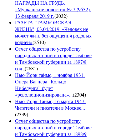
НАГРАДЫ НА ГРУДЬ.
«Мучкапские новости» № 7 (9532),
13 февраля 2019 г.
(
2032
)
ГАЗЕТА "ТАМБОВСКАЯ
ЖИЗНЬ", 03.04.2019. «Человек не
может жить без ощущения родовых
корней»
(
2510
)
Отчет общества по устройству
народных чтений в городе Тамбове
и Тамбовской губернии за 1897/8
год.
(
2681
)
Нью-Йорк таймс, 1 ноября 1931.
Опера Вагнера “Кольцо
Нибелунга” будет
«революционизирована»...
(
2304
)
Нью-Йорк Таймс, 16 марта 1947.
Читатели и писатели в Москве...
(
2339
)
Отчет общества по устройству
народных чтений в городе Тамбове
и Тамбовской губернии за 1898/9