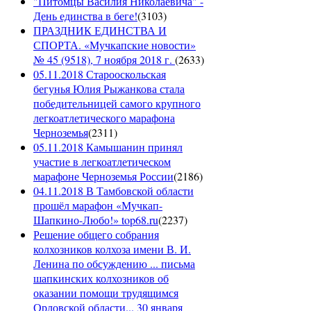
"Питомцы Василия Николаевича" -
День единства в беге!
(
3103
)
ПРАЗДНИК ЕДИНСТВА И
СПОРТА. «Мучкапские новости»
№ 45 (9518), 7 ноября 2018 г.
(
2633
)
05.11.2018 Старооскольская
бегунья Юлия Рыжанкова стала
победительницей самого крупного
легкоатлетического марафона
Черноземья
(
2311
)
05.11.2018 Камышанин принял
участие в легкоатлетическом
марафоне Черноземья России
(
2186
)
04.11.2018 В Тамбовской области
прошёл марафон «Мучкап-
Шапкино-Любо!» top68.ru
(
2237
)
Решение общего собрания
колхозников колхоза имени В. И.
Ленина по обсуждению ... письма
шапкинских колхозников об
оказании помощи трудящимся
Орловской области... 30 января