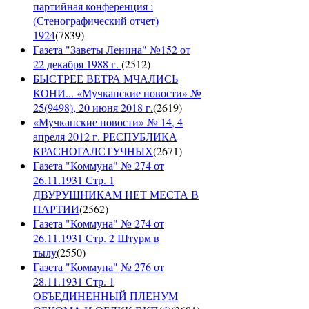
партийная конференция :
(Стенографический отчет)
1924
(
7839
)
Газета "Заветы Ленина" №152 от
22 декабря 1988 г.
(
2512
)
БЫСТРЕЕ ВЕТРА МЧАЛИСЬ
КОНИ... «Мучкапские новости» №
25(9498), 20 июня 2018 г.
(
2619
)
«Мучкапские новости» № 14, 4
апреля 2012 г. РЕСПУБЛИКА
КРАСНОГАЛСТУЧНЫХ
(
2671
)
Газета "Коммуна" № 274 от
26.11.1931 Стр. 1
ДВУРУШНИКАМ НЕТ МЕСТА В
ПАРТИИ
(
2562
)
Газета "Коммуна" № 274 от
26.11.1931 Стр. 2 Штурм в
тылу
(
2550
)
Газета "Коммуна" № 276 от
28.11.1931 Стр. 1
ОБЪЕДИНЕННЫЙ ПЛЕНУМ