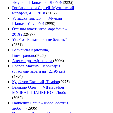
«Мучкап-Шапкино – Любо!»
(
2825
)
Грибановский Сергей. Мучкапский
марафон, 4.11.2018.
(
3187
)
Vernadka runclub — "Мучкап -
Шапкино" -Любо!
(
2990
)
Отзывы участников марафона -
2018 г.
(
2987
)
YetiPro - Бежать или не бежать?..
(
2831
)
Васильева Кристина,
Виноградово
(
3053
)
Александра Афанасова
(
3006
)
Егоров Максим, Чебоксары
(участник забега на 42,195 км)
(
2896
)
Курбатов Евгений, Тамбов
(
2975
)
Ванилар Олег — VII марафон
МУЧКАП-ШАПКИНО - Любо!
(
3062
)
Панченко Елена - Любо, братцы,
любо! ...
(
2906
)