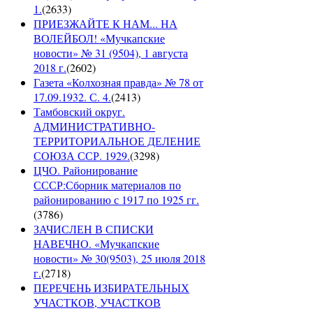
1.
(
2633
)
ПРИЕЗЖАЙТЕ К НАМ... НА
ВОЛЕЙБОЛ! «Мучкапские
новости» № 31 (9504), 1 августа
2018 г.
(
2602
)
Газета «Колхозная правда» № 78 от
17.09.1932. С. 4.
(
2413
)
Тамбовский округ.
АДМИНИСТРАТИВНО-
ТЕРРИТОРИАЛЬНОЕ ДЕЛЕНИЕ
СОЮЗА ССР. 1929.
(
3298
)
ЦЧО. Районирование
СССР:Сборник материалов по
районированию с 1917 по 1925 гг.
(
3786
)
ЗАЧИСЛЕН В СПИСКИ
НАВЕЧНО. «Мучкапские
новости» № 30(9503), 25 июля 2018
г.
(
2718
)
ПЕРЕЧЕНЬ ИЗБИРАТЕЛЬНЫХ
УЧАСТКОВ, УЧАСТКОВ