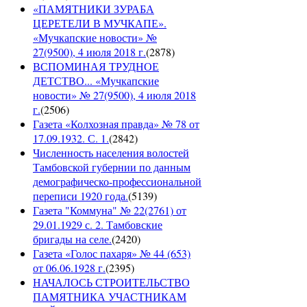
«ПАМЯТНИКИ ЗУРАБА
ЦЕРЕТЕЛИ В МУЧКАПЕ».
«Мучкапские новости» №
27(9500), 4 июля 2018 г.
(
2878
)
ВСПОМИНАЯ ТРУДНОЕ
ДЕТСТВО... «Мучкапские
новости» № 27(9500), 4 июля 2018
г.
(
2506
)
Газета «Колхозная правда» № 78 от
17.09.1932. С. 1.
(
2842
)
Численность населения волостей
Тамбовской губернии по данным
демографическо-профессиональной
переписи 1920 года.
(
5139
)
Газета "Коммуна" № 22(2761) от
29.01.1929 с. 2. Тамбовские
бригады на селе.
(
2420
)
Газета «Голос пахаря» № 44 (653)
от 06.06.1928 г.
(
2395
)
НАЧАЛОСЬ СТРОИТЕЛЬСТВО
ПАМЯТНИКА УЧАСТНИКАМ