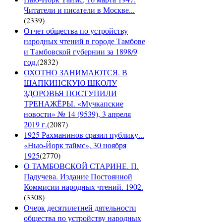
Читатели и писатели в Москве...
(
2339
)
Отчет общества по устройству
народных чтений в городе Тамбове
и Тамбовской губернии за 1898/9
год.
(
2832
)
ОХОТНО ЗАНИМАЮТСЯ. В
ШАПКИНСКУЮ ШКОЛУ
ЗДОРОВЬЯ ПОСТУПИЛИ
ТРЕНАЖЁРЫ. «Мучкапские
новости» № 14 (9539), 3 апреля
2019 г.
(
2087
)
1925 Рахманинов сразил публику...
«Нью-Йорк таймс», 30 ноября
1925
(
2770
)
О ТАМБОВСКОЙ СТАРИНЕ. П.
Падучева. Издание Постоянной
Коммисии народных чтений. 1902.
(
3308
)
Очерк десятилетней дятельности
общества по устройству народных