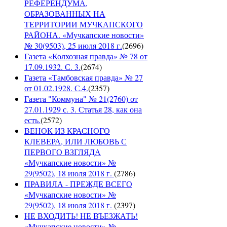
РЕФЕРЕНДУМА,
ОБРАЗОВАННЫХ НА
ТЕРРИТОРИИ МУЧКАПСКОГО
РАЙОНА. «Мучкапские новости»
№ 30(9503), 25 июля 2018 г.
(
2696
)
Газета «Колхозная правда» № 78 от
17.09.1932. С. 3.
(
2674
)
Газета «Тамбовская правда» № 27
от 01.02.1928. С.4.
(
2357
)
Газета "Коммуна" № 21(2760) от
27.01.1929 с. 3. Статья 28, как она
есть.
(
2572
)
ВЕНОК ИЗ КРАСНОГО
КЛЕВЕРА, ИЛИ ЛЮБОВЬ С
ПЕРВОГО ВЗГЛЯДА
«Мучкапские новости» №
29(9502), 18 июля 2018 г.
(
2786
)
ПРАВИЛА - ПРЕЖДЕ ВСЕГО
«Мучкапские новости» №
29(9502), 18 июля 2018 г.
(
2397
)
НЕ ВХОДИТЬ! НЕ ВЪЕЗЖАТЬ!
«Мучкапские новости» №