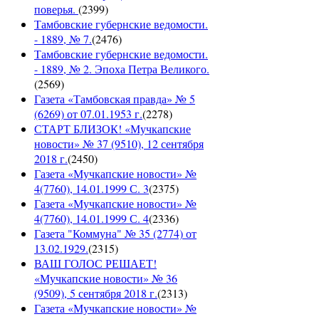
поверья.
(
2399
)
Тамбовские губернские ведомости.
- 1889, № 7.
(
2476
)
Тамбовские губернские ведомости.
- 1889, № 2. Эпоха Петра Великого.
(
2569
)
Газета «Тамбовская правда» № 5
(6269) от 07.01.1953 г.
(
2278
)
СТАРТ БЛИЗОК! «Мучкапские
новости» № 37 (9510), 12 сентября
2018 г.
(
2450
)
Газета «Мучкапские новости» №
4(7760), 14.01.1999 С. 3
(
2375
)
Газета «Мучкапские новости» №
4(7760), 14.01.1999 С. 4
(
2336
)
Газета "Коммуна" № 35 (2774) от
13.02.1929.
(
2315
)
ВАШ ГОЛОС РЕШАЕТ!
«Мучкапские новости» № 36
(9509), 5 сентября 2018 г.
(
2313
)
Газета «Мучкапские новости» №