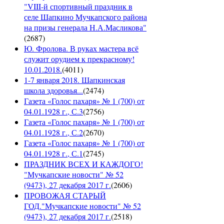
"VIII-й спортивный праздник в
селе Шапкино Мучкапского района
на призы генерала Н.А.Масликова"
(
2687
)
Ю. Фролова. В руках мастера всё
служит орудием к прекрасному!
10.01.2018.
(
4011
)
1-7 января 2018. Шапкинская
школа здоровья...
(
2474
)
Газета «Голос пахаря» № 1 (700) от
04.01.1928 г., С.3
(
2756
)
Газета «Голос пахаря» № 1 (700) от
04.01.1928 г., С.2
(
2670
)
Газета «Голос пахаря» № 1 (700) от
04.01.1928 г., С.1
(
2745
)
ПРАЗДНИК ВСЕХ И КАЖДОГО!
"Мучкапские новости" № 52
(9473), 27 декабря 2017 г.
(
2606
)
ПРОВОЖАЯ СТАРЫЙ
ГОД."Мучкапские новости" № 52
(9473), 27 декабря 2017 г.
(
2518
)