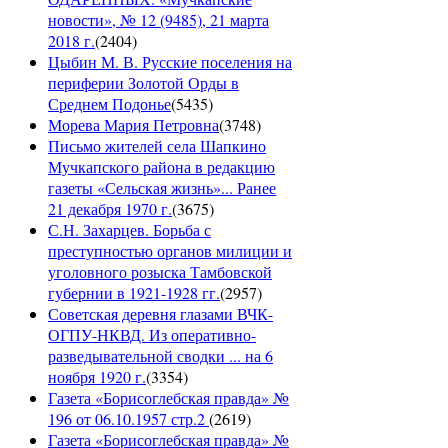
новости», № 12 (9485), 21 марта
2018 г.
(
2404
)
Цыбин М. В. Русские поселения на
периферии Золотой Орды в
Среднем Подонье
(
5435
)
Морева Мария Петровна
(
3748
)
Письмо жителей села Шапкино
Мучкапского района в редакцию
газеты «Сельская жизнь»... Ранее
21 декабря 1970 г.
(
3675
)
С.Н. Захарцев. Борьба с
преступностью органов милиции и
уголовного розыска Тамбовской
губернии в 1921-1928 гг.
(
2957
)
Советская деревня глазами ВЧК-
ОГПУ-НКВД. Из оперативно-
разведывательной сводки ... на 6
ноября 1920 г.
(
3354
)
Газета «Борисоглебская правда» №
196 от 06.10.1957 стр.2
(
2619
)
Газета «Борисоглебская правда» №