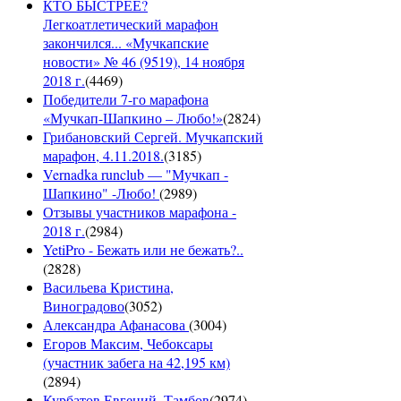
КТО БЫСТРЕЕ?
Легкоатлетический марафон
закончился... «Мучкапские
новости» № 46 (9519), 14 ноября
2018 г.
(
4469
)
Победители 7-го марафона
«Мучкап-Шапкино – Любо!»
(
2824
)
Грибановский Сергей. Мучкапский
марафон, 4.11.2018.
(
3185
)
Vernadka runclub — "Мучкап -
Шапкино" -Любо!
(
2989
)
Отзывы участников марафона -
2018 г.
(
2984
)
YetiPro - Бежать или не бежать?..
(
2828
)
Васильева Кристина,
Виноградово
(
3052
)
Александра Афанасова
(
3004
)
Егоров Максим, Чебоксары
(участник забега на 42,195 км)
(
2894
)
Курбатов Евгений, Тамбов
(
2974
)