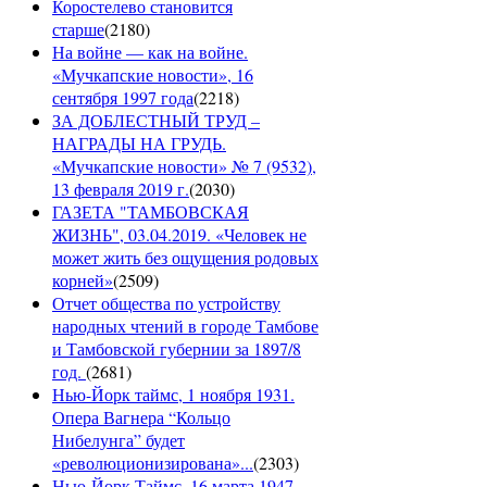
Коростелево становится
старше
(
2180
)
На войне — как на войне.
«Мучкапские новости», 16
сентября 1997 года
(
2218
)
ЗА ДОБЛЕСТНЫЙ ТРУД –
НАГРАДЫ НА ГРУДЬ.
«Мучкапские новости» № 7 (9532),
13 февраля 2019 г.
(
2030
)
ГАЗЕТА "ТАМБОВСКАЯ
ЖИЗНЬ", 03.04.2019. «Человек не
может жить без ощущения родовых
корней»
(
2509
)
Отчет общества по устройству
народных чтений в городе Тамбове
и Тамбовской губернии за 1897/8
год.
(
2681
)
Нью-Йорк таймс, 1 ноября 1931.
Опера Вагнера “Кольцо
Нибелунга” будет
«революционизирована»...
(
2303
)
Нью-Йорк Таймс, 16 марта 1947.