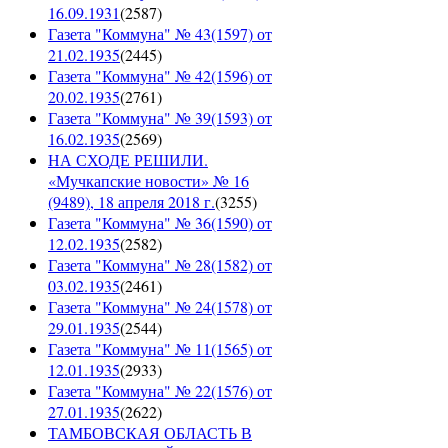
16.09.1931
(
2587
)
Газета "Коммуна" № 43(1597) от
21.02.1935
(
2445
)
Газета "Коммуна" № 42(1596) от
20.02.1935
(
2761
)
Газета "Коммуна" № 39(1593) от
16.02.1935
(
2569
)
НА СХОДЕ РЕШИЛИ.
«Мучкапские новости» № 16
(9489), 18 апреля 2018 г.
(
3255
)
Газета "Коммуна" № 36(1590) от
12.02.1935
(
2582
)
Газета "Коммуна" № 28(1582) от
03.02.1935
(
2461
)
Газета "Коммуна" № 24(1578) от
29.01.1935
(
2544
)
Газета "Коммуна" № 11(1565) от
12.01.1935
(
2933
)
Газета "Коммуна" № 22(1576) от
27.01.1935
(
2622
)
ТАМБОВСКАЯ ОБЛАСТЬ В