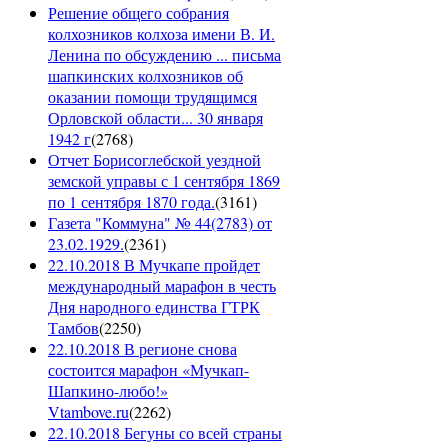
Решение общего собрания
колхозников колхоза имени В. И.
Ленина по обсуждению ... письма
шапкинских колхозников об
оказании помощи трудящимся
Орловской области... 30 января
1942 г
(
2768
)
Отчет Борисоглебской уездной
земской управы с 1 сентября 1869
по 1 сентября 1870 года.
(
3161
)
Газета "Коммуна" № 44(2783) от
23.02.1929.
(
2361
)
22.10.2018 В Мучкапе пройдет
международный марафон в честь
Дня народного единства ГТРК
Тамбов
(
2250
)
22.10.2018 В регионе снова
состоится марафон «Мучкап-
Шапкино-любо!»
Vtambove.ru
(
2262
)
22.10.2018 Бегуны со всей страны