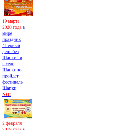
19 марта
2020 года
в
мире
праздник
"Первый
день без
Шапки" и
в селе
Шапкино
пройдет
фестиваль
Шапки
NO!
2 февраля
2019 года
в