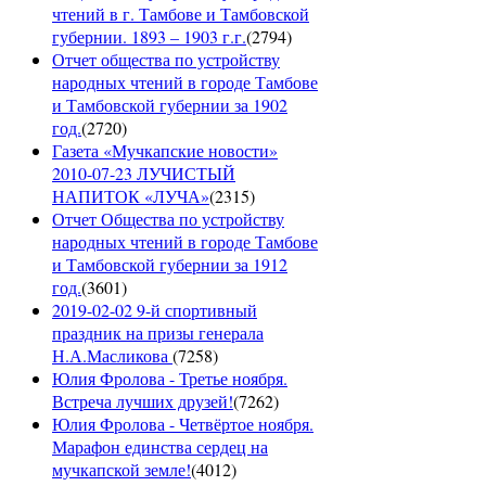
чтений в г. Тамбове и Тамбовской
губернии. 1893 – 1903 г.г.
(
2794
)
Отчет общества по устройству
народных чтений в городе Тамбове
и Тамбовской губернии за 1902
год.
(
2720
)
Газета «Мучкапские новости»
2010-07-23 ЛУЧИСТЫЙ
НАПИТОК «ЛУЧА»
(
2315
)
Отчет Общества по устройству
народных чтений в городе Тамбове
и Тамбовской губернии за 1912
год.
(
3601
)
2019-02-02 9-й спортивный
праздник на призы генерала
Н.А.Масликова
(
7258
)
Юлия Фролова - Третье ноября.
Встреча лучших друзей!
(
7262
)
Юлия Фролова - Четвёртое ноября.
Марафон единства сердец на
мучкапской земле!
(
4012
)