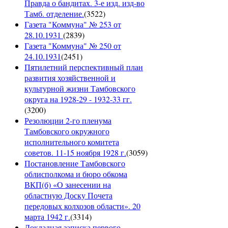
Правда о бандитах. 3-е изд. изд-во
Тамб. отделение.
(
3522
)
Газета "Коммуна" № 253 от
28.10.1931
(
2839
)
Газета "Коммуна" № 250 от
24.10.1931
(
2451
)
Пятилетний перспективный план
развития хозяйственной и
культурной жизни Тамбовского
округа на 1928-29 - 1932-33 гг.
(
3200
)
Резолюции 2-го пленума
Тамбовского окружного
исполнительного комитета
советов. 11-15 ноября 1928 г.
(
3059
)
Постановление Тамбовского
облисполкома и бюро обкома
ВКП(б) «О занесении на
областную Доску Почета
передовых колхозов области». 20
марта 1942 г.
(
3314
)
Докладная записка первого