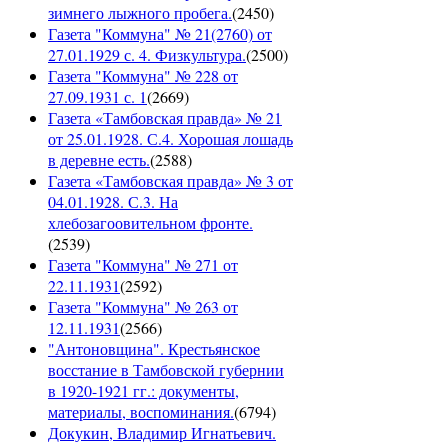
зимнего лыжного пробега.
(
2450
)
Газета "Коммуна" № 21(2760) от
27.01.1929 с. 4. Физкультура.
(
2500
)
Газета "Коммуна" № 228 от
27.09.1931 с. 1
(
2669
)
Газета «Тамбовская правда» № 21
от 25.01.1928. С.4. Хорошая лошадь
в деревне есть.
(
2588
)
Газета «Тамбовская правда» № 3 от
04.01.1928. С.3. На
хлебозагоовительном фронте.
(
2539
)
Газета "Коммуна" № 271 от
22.11.1931
(
2592
)
Газета "Коммуна" № 263 от
12.11.1931
(
2566
)
"Антоновщина". Крестьянское
восстание в Тамбовской губернии
в 1920-1921 гг.: документы,
материалы, воспоминания.
(
6794
)
Докукин, Владимир Игнатьевич.