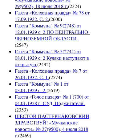
29(9502), 18 июля 2018 г.
(
2324
)
Газета «Колхозная правда» № 78 от
17.09.1932. С. 2.
(
2600
)
Газета "Коммуна" № 9(2748) от
12.01.1929 с. 2 ПО ЦЕНТРАЛЬНО-
ЧЕРНОЗЕМНОЙ ОБЛАСТИ.
(
2547
)
Газета "Коммуна" № 5(2744) от
08.01.1929 с. 2 Кулаки наступают в
открытую.
(
2492
)
Газета «Колхозная правда» № 7 от
26.01.1932. С. 1.
(
2574
)
Газета "Коммуна" № 1 от
03.01.1929 с. 2.
(
2619
)
Газета «Голос пахаря» № 1 (700) от
04.01.1928 г. СУД. Поджигатели.
(
2353
)
ШЕСТОЙ ПАСТЕРНАКОВСКИЙ,
ЗДРАВСТВУЙ! «Мучкапские
новости» № 27(9500), 4 июля 2018
г.
(
2469
)