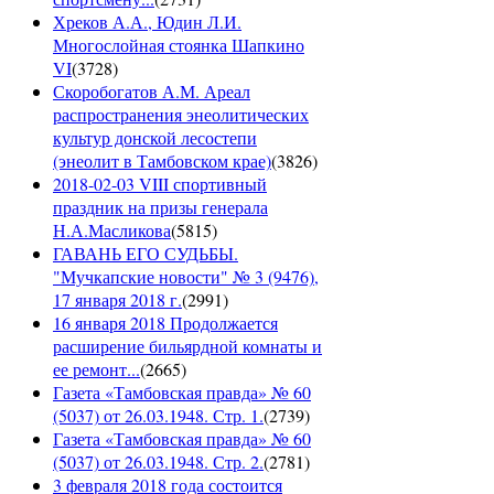
Хреков А.А., Юдин Л.И.
Многослойная стоянка Шапкино
VI
(
3728
)
Скоробогатов А.М. Ареал
распространения энеолитических
культур донской лесостепи
(энеолит в Тамбовском крае)
(
3826
)
2018-02-03 VIII спортивный
праздник на призы генерала
Н.А.Масликова
(
5815
)
ГАВАНЬ ЕГО СУДЬБЫ.
"Мучкапские новости" № 3 (9476),
17 января 2018 г.
(
2991
)
16 января 2018 Продолжается
расширение бильярдной комнаты и
ее ремонт...
(
2665
)
Газета «Тамбовская правда» № 60
(5037) от 26.03.1948. Стр. 1.
(
2739
)
Газета «Тамбовская правда» № 60
(5037) от 26.03.1948. Стр. 2.
(
2781
)
3 февраля 2018 года состоится