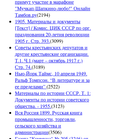
примут участие в марафоне
"Мучкап-Шапкино-любо!" Онлайн
Тамбов.ру
(
2194
)
1905. Материалы и документы
[Текст] / Комис. ЦИК СССР по орг.
празднования 20-летия революции
1905 г. Стр. 393.
(
3099
)
Советы крестьянских депутатов и
другие крестьянские организации.
Т.1. Ч.1 (март – октябрь 1917 г.)
Стр. 74.
(
3189
)
Нью-Йорк Таймс, 10 апреля 1949.
Ральф Томпсон. “В литературе и за
ее пределами”
(
2522
)
Материалы по истории СССР. Т. 1:
Документы по истории советского
общества. - 1955.
(
3123
)
Вся Россия 1899. Русская книга
промышленности, торговли,
сельского хозяйства и
администрации
(
3506
)
Газета "Коммуна" № 205 (3246) от