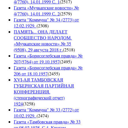
4(7760), 14.01.1999 С. 1
(
2517
)
Газета «Мучкапские новости» №
4(7760), 14.01.1999 С. 2
(
2579
)
Газета "Коммуна" № 34 (2773) от
12.02.1929.
(
2308
)
ПАМЯТЬ... ОНА ДЕЛАЕТ
СООБЩЕСТВО НАРОДОМ.
«Мучкапские новости» № 35
(9508), 29 августа 2018 г.
(
2518
)
Газета «Борисоглебская правда» №
207(5764) от 19.10.1957
(
2495
)
Газета «Борисоглебская правда» №
206 от 18.10.1957
(
2455
)
XVI-АЯ ТАМБОВСКАЯ
ГУБЕРНСКАЯ ПАРТИЙНАЯ
КОНФЕРЕНЦИЯ.
(стенографический отчет)
1924
(
3258
)
Газета "Коммуна" № 33 (2772) от
10.02.1929.
(
2474
)
Газета «Тамбовская правда» № 33
от 08.02.1928. С.4. Кругом