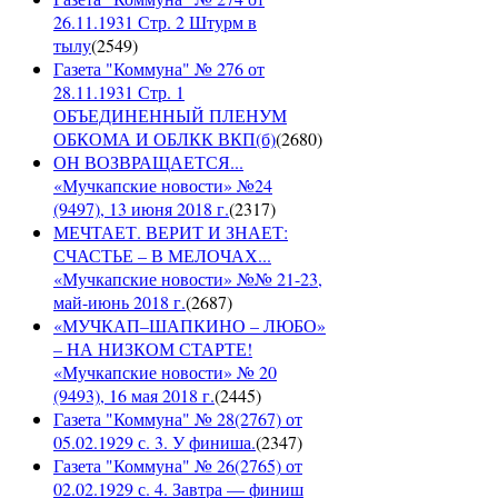
26.11.1931 Стр. 2 Штурм в
тылу
(
2549
)
Газета "Коммуна" № 276 от
28.11.1931 Стр. 1
ОБЪЕДИНЕННЫЙ ПЛЕНУМ
ОБКОМА И ОБЛКК ВКП(б)
(
2680
)
ОН ВОЗВРАЩАЕТСЯ...
«Мучкапские новости» №24
(9497), 13 июня 2018 г.
(
2317
)
МЕЧТАЕТ. ВЕРИТ И ЗНАЕТ:
СЧАСТЬЕ – В МЕЛОЧАХ...
«Мучкапские новости» №№ 21-23,
май-июнь 2018 г.
(
2687
)
«МУЧКАП–ШАПКИНО – ЛЮБО»
– НА НИЗКОМ СТАРТЕ!
«Мучкапские новости» № 20
(9493), 16 мая 2018 г.
(
2445
)
Газета "Коммуна" № 28(2767) от
05.02.1929 с. 3. У финиша.
(
2347
)
Газета "Коммуна" № 26(2765) от
02.02.1929 с. 4. Завтра — финиш