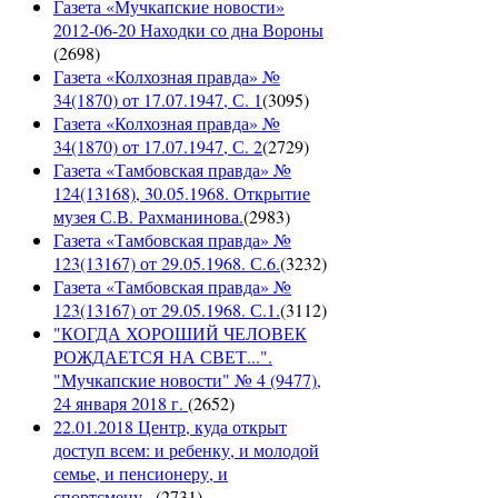
Газета «Мучкапские новости»
2012-06-20 Находки со дна Вороны
(
2698
)
Газета «Колхозная правда» №
34(1870) от 17.07.1947, С. 1
(
3095
)
Газета «Колхозная правда» №
34(1870) от 17.07.1947, С. 2
(
2729
)
Газета «Тамбовская правда» №
124(13168), 30.05.1968. Открытие
музея С.В. Рахманинова.
(
2983
)
Газета «Тамбовская правда» №
123(13167) от 29.05.1968. С.6.
(
3232
)
Газета «Тамбовская правда» №
123(13167) от 29.05.1968. С.1.
(
3112
)
"КОГДА ХОРОШИЙ ЧЕЛОВЕК
РОЖДАЕТСЯ НА СВЕТ...".
"Мучкапские новости" № 4 (9477),
24 января 2018 г.
(
2652
)
22.01.2018 Центр, куда открыт
доступ всем: и ребенку, и молодой
семье, и пенсионеру, и
спортсмену...
(
2731
)