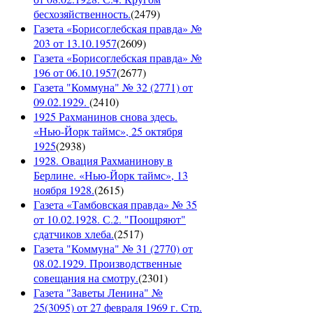
бесхозяйственность.
(
2479
)
Газета «Борисоглебская правда» №
203 от 13.10.1957
(
2609
)
Газета «Борисоглебская правда» №
196 от 06.10.1957
(
2677
)
Газета "Коммуна" № 32 (2771) от
09.02.1929.
(
2410
)
1925 Рахманинов снова здесь.
«Нью-Йорк таймс», 25 октября
1925
(
2938
)
1928. Овация Рахманинову в
Берлине. «Нью-Йорк таймс», 13
ноября 1928.
(
2615
)
Газета «Тамбовская правда» № 35
от 10.02.1928. С.2. "Поощряют"
сдатчиков хлеба.
(
2517
)
Газета "Коммуна" № 31 (2770) от
08.02.1929. Производственные
совещания на смотру.
(
2301
)
Газета "Заветы Ленина" №
25(3095) от 27 февраля 1969 г. Стр.