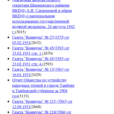
секретаря Шапкинского райкома
ВКП(б) А.И. Сапроновой в обком
ВКП(б) о рациональном
использовании государственной
водяной мельницы. 24 августа 1942
г.
(
3015
)
Газета "Коммуна" № 27(3375) от
03.02.1931
(
2632
)
Газета "Коммуна" № 45(3393) от
23.02.1931 стр. 1.
(
2670
)
Газета "Коммуна" № 45(3393) от
23.02.1931 стр. 4.
(
2593
)
Газета "Коммуна" № 13(3361) от
16.01.1931
(
2429
)
Отчет Общества по устройству
народных чтений в городе Тамбове
и Тамбовской губернии за 1904
год
(
3133
)
Газета "Коммуна" № 215 (3563) от
12.09.1931
(
2668
)
Газета "Коммуна" № 218(3566) от