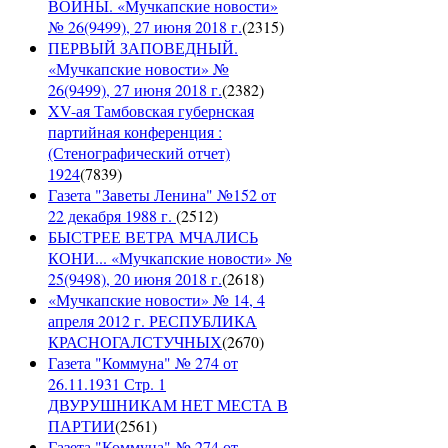
ВОЙНЫ. «Мучкапские новости»
№ 26(9499), 27 июня 2018 г.
(
2315
)
ПЕРВЫЙ ЗАПОВЕДНЫЙ.
«Мучкапские новости» №
26(9499), 27 июня 2018 г.
(
2382
)
XV-ая Тамбовская губернская
партийная конференция :
(Стенографический отчет)
1924
(
7839
)
Газета "Заветы Ленина" №152 от
22 декабря 1988 г.
(
2512
)
БЫСТРЕЕ ВЕТРА МЧАЛИСЬ
КОНИ... «Мучкапские новости» №
25(9498), 20 июня 2018 г.
(
2618
)
«Мучкапские новости» № 14, 4
апреля 2012 г. РЕСПУБЛИКА
КРАСНОГАЛСТУЧНЫХ
(
2670
)
Газета "Коммуна" № 274 от
26.11.1931 Стр. 1
ДВУРУШНИКАМ НЕТ МЕСТА В
ПАРТИИ
(
2561
)
Газета "Коммуна" № 274 от