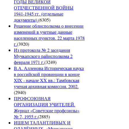
ГОДЫ ВЕЛИКОЙ
ОТЕЧЕСТВЕННОЙ ВОЙНЫ
1941-1945 гг. (отдельные
документы)
(
6305
)
Решение облисполкома о внесении
изменений в учетные данные
населенных пунктов. 22 марта 1978
г.
(
3920
)
Из протокола № 2 заседания
Мучкапского райисполкома 2
февраля 1971 г.
(
3249
)
В.А. Алленова Историческая наука
в российской провинции в конце
XIX - начале XX вв.: Тамбовская
ученая архивная комиссия. 2002.
(
2940
)
ПРОФСОЮЗНАЯ
ОРГАНИЗАЦИЯ УЧИТЕЛЕЙ.
Журнал «Советские профсоюзы»
№ 7, 1955 г.
(
2885
)
ИЩЕМ ТАЛАНТЛИВЫХ И
ОДАРЁННЫХ. «Мучкапские