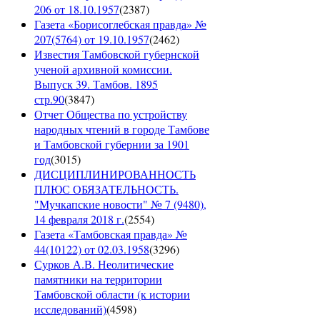
206 от 18.10.1957
(
2387
)
Газета «Борисоглебская правда» №
207(5764) от 19.10.1957
(
2462
)
Известия Тамбовской губернской
ученой архивной комиссии.
Выпуск 39. Тамбов. 1895
стр.90
(
3847
)
Отчет Общества по устройству
народных чтений в городе Тамбове
и Тамбовской губернии за 1901
год
(
3015
)
ДИСЦИПЛИНИРОВАННОСТЬ
ПЛЮС ОБЯЗАТЕЛЬНОСТЬ.
"Мучкапские новости" № 7 (9480),
14 февраля 2018 г.
(
2554
)
Газета «Тамбовская правда» №
44(10122) от 02.03.1958
(
3296
)
Сурков А.В. Неолитические
памятники на территории
Тамбовской области (к истории
исследований)
(
4598
)