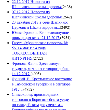
22.12.2017 Новости из
Шапкинской школы здоровья
(
2438
)
07.12.2017 Новости из
Шапкинской школы здоровья
(
2642
)
23 декабря 2017 в селе Шапкино:
Церковь и Школа здоровья...
(
2492
)
Юлия Фролова. Его великодушие –
пример для всех! 21.12.2017.
(
3954
)
Газета «Мучкапские новости» №
56, 14 мая 1994 года
ТОРЖЕСТВЕННАЯ
ЛИТУРГИЯ
(
2722
)
Фролова Юлия. Здесь живут,
трудятся, мечтают и творят добро!
14.12.2017.
(
4005
)
Луцкий, Е. Крестьянское восстание
в Тамбовской губернии в сентябре
1917 г.
(
4932
)
Список лиц, производящих
торговлю в Борисоглебском уезде
по гильдейским документам...
Борисоглебское уездное земское