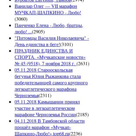
Ванилар Олег — VII марафон
МУЧКАП-ШАПКИНО - Любо!
(
3060
)
Панченко Елена - Любо, братцы,
любо! ...
(
2905
)
"Питомцы Василия Николаевича" -
День единства в беге!
(
3101
)
ПРАЗДНИК ЕДИНСТВА И
СПОРТА. «Мучкапские новости»
№ 45 (9518), 7 ноября 2018 г.
(
2631
)
05.11.2018 Старооскольская
бегунья Юлия Рыжанкова стала
победительницей самого крупного
легкоатлетического марафона
Черноземья
(
2311
)
05.11.2018 Камышанин принял
участие в легкоатлетическом
марафоне Черноземья России
(
2185
)
04.11.2018 В Тамбовской области
прошёл марафон «Мучкап-
Шапкино-Любо!» top68.ru
(
2236
)