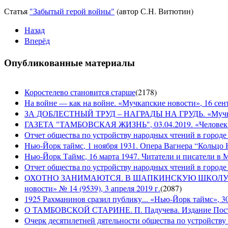
Статья
"Забытый герой войны"
(автор С.Н. Витютин)
Назад
Вперёд
Опубликованные материалы
Коростелево становится старше
(
2178
)
На войне — как на войне. «Мучкапские новости», 16 сент
ЗА ДОБЛЕСТНЫЙ ТРУД – НАГРАДЫ НА ГРУДЬ. «Мучкапски
ГАЗЕТА "ТАМБОВСКАЯ ЖИЗНЬ", 03.04.2019. «Человек н
Отчет общества по устройству народных чтений в городе
Нью-Йорк таймс, 1 ноября 1931. Опера Вагнера “Кольцо 
Нью-Йорк Таймс, 16 марта 1947. Читатели и писатели в М
Отчет общества по устройству народных чтений в городе 
ОХОТНО ЗАНИМАЮТСЯ. В ШАПКИНСКУЮ ШКОЛУ З
новости» № 14 (9539), 3 апреля 2019 г.
(
2087
)
1925 Рахманинов сразил публику... «Нью-Йорк таймс», 3
О ТАМБОВСКОЙ СТАРИНЕ. П. Падучева. Издание Посто
Очерк десятилетней дятельности общества по устройству