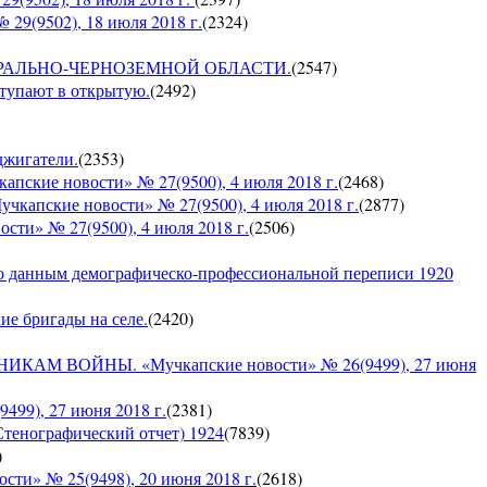
9(9502), 18 июля 2018 г.
(
2324
)
О ЦЕНТРАЛЬНО-ЧЕРНОЗЕМНОЙ ОБЛАСТИ.
(
2547
)
ступают в открытую.
(
2492
)
оджигатели.
(
2353
)
е новости» № 27(9500), 4 июля 2018 г.
(
2468
)
кие новости» № 27(9500), 4 июля 2018 г.
(
2877
)
» № 27(9500), 4 июля 2018 г.
(
2506
)
по данным демографическо-профессиональной переписи 1920
кие бригады на селе.
(
2420
)
 ВОЙНЫ. «Мучкапские новости» № 26(9499), 27 июня
9), 27 июня 2018 г.
(
2381
)
Стенографический отчет) 1924
(
7839
)
)
» № 25(9498), 20 июня 2018 г.
(
2618
)