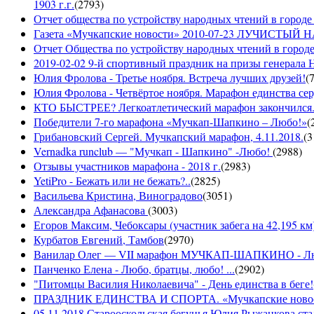
1903 г.г.
(
2793
)
Отчет общества по устройству народных чтений в городе 
Газета «Мучкапские новости» 2010-07-23 ЛУЧИСТЫ
Отчет Общества по устройству народных чтений в городе
2019-02-02 9-й спортивный праздник на призы генерала
Юлия Фролова - Третье ноября. Встреча лучших друзей!
(
Юлия Фролова - Четвёртое ноября. Марафон единства сер
КТО БЫСТРЕЕ? Легкоатлетический марафон закончился...
Победители 7-го марафона «Мучкап-Шапкино – Любо!»
(
Грибановский Сергей. Мучкапский марафон, 4.11.2018.
(
3
Vernadka runclub — "Мучкап - Шапкино" -Любо!
(
2988
)
Отзывы участников марафона - 2018 г.
(
2983
)
YetiPro - Бежать или не бежать?..
(
2825
)
Васильева Кристина, Виноградово
(
3051
)
Александра Афанасова
(
3003
)
Егоров Максим, Чебоксары (участник забега на 42,195 км
Курбатов Евгений, Тамбов
(
2970
)
Ванилар Олег — VII марафон МУЧКАП-ШАПКИНО - Л
Панченко Елена - Любо, братцы, любо! ...
(
2902
)
"Питомцы Василия Николаевича" - День единства в беге!
ПРАЗДНИК ЕДИНСТВА И СПОРТА. «Мучкапские новости»
05.11.2018 Старооскольская бегунья Юлия Рыжанкова ста