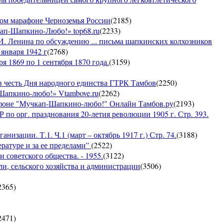
ком марафоне Черноземья России
(
2185
)
кап-Шапкино-Любо!» top68.ru
(
2233
)
И. Ленина по обсуждению ... письма шапкинских колхозников
января 1942 г
(
2768
)
я 1869 по 1 сентября 1870 года.
(
3159
)
 честь Дня народного единства ГТРК Тамбов
(
2250
)
-Шапкино-любо!» Vtambove.ru
(
2262
)
рафоне "Мучкап-Шапкино-любо!" Онлайн Тамбов.ру
(
2193
)
по орг. празднования 20-летия революции 1905 г. Стр. 393.
низации. Т.1. Ч.1 (март – октябрь 1917 г.) Стр. 74.
(
3188
)
ратуре и за ее пределами”
(
2522
)
 советского общества. - 1955.
(
3122
)
ли, сельского хозяйства и администрации
(
3506
)
2365
)
2471
)