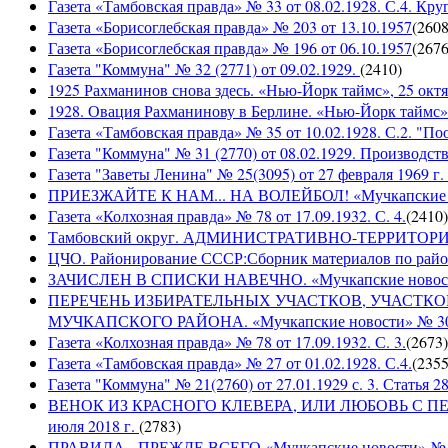
Газета «Тамбовская правда» № 33 от 08.02.1928. С.4. Кру
Газета «Борисоглебская правда» № 203 от 13.10.1957
(
260
Газета «Борисоглебская правда» № 196 от 06.10.1957
(
267
Газета "Коммуна" № 32 (2771) от 09.02.1929.
(
2410
)
1925 Рахманинов снова здесь. «Нью-Йорк таймс», 25 октя
1928. Овация Рахманинову в Берлине. «Нью-Йорк таймс»,
Газета «Тамбовская правда» № 35 от 10.02.1928. С.2. "П
Газета "Коммуна" № 31 (2770) от 08.02.1929. Производст
Газета "Заветы Ленина" № 25(3095) от 27 февраля 1969 г. 
ПРИЕЗЖАЙТЕ К НАМ... НА ВОЛЕЙБОЛ! «Мучкапские ново
Газета «Колхозная правда» № 78 от 17.09.1932. С. 4.
(
2410
)
Тамбовский округ. АДМИНИСТРАТИВНО-ТЕРРИТОР
ЦЧО. Районирование СССР:Сборник материалов по район
ЗАЧИСЛЕН В СПИСКИ НАВЕЧНО. «Мучкапские новости» 
ПЕРЕЧЕНЬ ИЗБИРАТЕЛЬНЫХ УЧАСТКОВ, УЧАСТК
МУЧКАПСКОГО РАЙОНА. «Мучкапские новости» № 30(95
Газета «Колхозная правда» № 78 от 17.09.1932. С. 3.
(
2673
)
Газета «Тамбовская правда» № 27 от 01.02.1928. С.4.
(
235
Газета "Коммуна" № 21(2760) от 27.01.1929 с. 3. Статья 28,
ВЕНОК ИЗ КРАСНОГО КЛЕВЕРА, ИЛИ ЛЮБОВЬ С ПЕРВО
июля 2018 г.
(
2783
)
ПРАВИЛА - ПРЕЖДЕ ВСЕГО «Мучкапские новости» № 29(