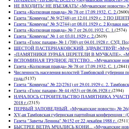
НЕ ВХОДИТЬ! НЕ ВЪЕЗЖАТЬ! «Мучкапские новости» № 2
Газета «Колхозная правда» № 78 от 17.09.1932. С. 2.
(
2600
)
Газета "Коммуна" № 9(2748) от 12.01.1929 с. 2 П
Газета "Коммуна" № 5(2744) от 08.01.1929 с. 2 Кулаки на
Газета «Колхозная правда» № 7 от 26.01.1932. С. 1.
(
2574
)
Газета "Коммуна" № 1 от 03.01.1929 с. 2.
(
2619
)
Газета «Голос пахаря» № 1 (700) от 04.01.1928 г. СУД. П
ШЕСТОЙ ПАСТЕРНАКОВСКИЙ, ЗДРАВСТВУЙ! «Мучкапски
«ПАМЯТНИКИ ЗУРАБА ЦЕРЕТЕЛИ В МУЧКАПЕ». «Мучкапс
ВСПОМИНАЯ ТРУДНОЕ ДЕТСТВО... «Мучкапские новости
Газета «Колхозная правда» № 78 от 17.09.1932. С. 1.
(
2841
)
Численность населения волостей Тамбовской губернии 
года.
(
5137
)
Газета "Коммуна" № 22(2761) от 29.01.1929 с. 2. Тамбовс
Газета «Голос пахаря» № 44 (653) от 06.06.1928 г.
(
2394
)
НАЧАЛОСЬ СТРОИТЕЛЬСТВО ПАМЯТНИКА УЧАСТНИКАМ
2018 г.
(
2315
)
ПЕРВЫЙ ЗАПОВЕДНЫЙ. «Мучкапские новости» № 26(949
XV-ая Тамбовская губернская партийная конференция : (
Газета "Заветы Ленина" №152 от 22 декабря 1988 г.
(
2511
БЫСТРЕЕ ВЕТРА МЧАЛИСЬ КОНИ... «Мучкапские новости