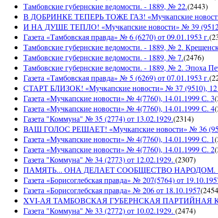
Тамбовские губернские ведомости. - 1889, № 22.
(
2443
)
В ДОБРИНКЕ ТЕПЕРЬ ТОЖЕ ГАЗ! «Мучкапские новости» №
И НА ДУШЕ ТЕПЛО! «Мучкапские новости» № 39 (9512), 
Газета «Тамбовская правда» № 6 (6270) от 09.01.1953 г.
(
2
Тамбовские губернские ведомости. - 1889, № 2. Крещенс
Тамбовские губернские ведомости. - 1889, № 7.
(
2476
)
Тамбовские губернские ведомости. - 1889, № 2. Эпоха Пе
Газета «Тамбовская правда» № 5 (6269) от 07.01.1953 г.
(
2
СТАРТ БЛИЗОК! «Мучкапские новости» № 37 (9510), 12 с
Газета «Мучкапские новости» № 4(7760), 14.01.1999 С. 3
(
Газета «Мучкапские новости» № 4(7760), 14.01.1999 С. 4
(
Газета "Коммуна" № 35 (2774) от 13.02.1929.
(
2314
)
ВАШ ГОЛОС РЕШАЕТ! «Мучкапские новости» № 36 (9509)
Газета «Мучкапские новости» № 4(7760), 14.01.1999 С. 1
(
Газета «Мучкапские новости» № 4(7760), 14.01.1999 С. 2
(
Газета "Коммуна" № 34 (2773) от 12.02.1929.
(
2307
)
ПАМЯТЬ... ОНА ДЕЛАЕТ СООБЩЕСТВО НАРОДОМ. «Мучка
Газета «Борисоглебская правда» № 207(5764) от 19.10.195
Газета «Борисоглебская правда» № 206 от 18.10.1957
(
245
XVI-АЯ ТАМБОВСКАЯ ГУБЕРНСКАЯ ПАРТИЙНАЯ КОНФ
Газета "Коммуна" № 33 (2772) от 10.02.1929.
(
2474
)