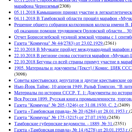
марафона Черноземья
(
2308
)
05.11.2018 Камышанин принял участие в легкоатлетичес
04.11.2018 В Тамбовской области прошёл марафон «Муч
Решение общего собрания колхозников колхоза имени В. 
об оказании помощи трудящимся Орловской области... 30 
Отчет Борисоглебской уездной земской управы с 1 сентябр
Газета "Коммуна" № 44(2783) от 23.02.1929.
(
2361
)
22.10.2018 В Мучкапе пройдет международный марафон в
22.10.2018 В регионе снова состоится марафон «Мучкап
22.10.2018 Бегуны со всей страны примут участие в ма
1905. Материалы и документы [Текст] / Комис. ЦИК СССР 
(
3098
)
Советы крестьянских депутатов и другие крестьянские орга
Нью-Йорк Таймс, 10 апреля 1949. Ральф Томпсон. “В лите
Материалы по истории СССР. Т. 1: Документы по истории
Вся Россия 1899. Русская книга промышленности, торгов
Газета "Коммуна" № 205 (3246) от 31.08.1930. С. 2.
(
2409
)
Газета «Тамбовская правда» № 20 (6284) от 28.01.1953 г.
(
Газета "Коммуна" № 175 (3215) от 27.07.1930.
(
2458
)
Тамбовские губернские ведомости. - 1889, № 31.
(
2351
)
Газета «Тамбовская правда» № 14 (6278) от 20.01.1953 г.
(