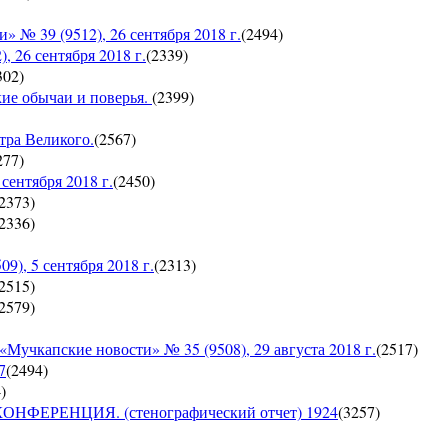
 39 (9512), 26 сентября 2018 г.
(
2494
)
26 сентября 2018 г.
(
2339
)
302
)
кие обычаи и поверья.
(
2399
)
тра Великого.
(
2567
)
277
)
ентября 2018 г.
(
2450
)
2373
)
2336
)
, 5 сентября 2018 г.
(
2313
)
2515
)
2579
)
пские новости» № 35 (9508), 29 августа 2018 г.
(
2517
)
7
(
2494
)
4
)
ЕРЕНЦИЯ. (стенографический отчет) 1924
(
3257
)