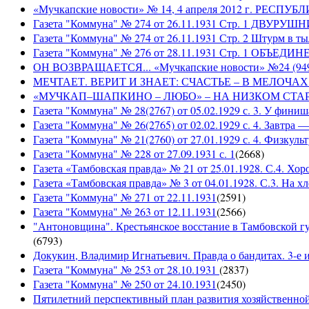
«Мучкапские новости» № 14, 4 апреля 2012 г. РЕ
Газета "Коммуна" № 274 от 26.11.1931 Стр. 1 ДВУ
Газета "Коммуна" № 274 от 26.11.1931 Стр. 2 Штурм в т
Газета "Коммуна" № 276 от 28.11.1931 Стр. 1 ОБ
ОН ВОЗВРАЩАЕТСЯ... «Мучкапские новости» №24 (9497)
МЕЧТАЕТ. ВЕРИТ И ЗНАЕТ: СЧАСТЬЕ – В МЕЛОЧАХ... «
«МУЧКАП–ШАПКИНО – ЛЮБО» – НА НИЗКОМ СТАРТЕ! «Му
Газета "Коммуна" № 28(2767) от 05.02.1929 с. 3. У финиш
Газета "Коммуна" № 26(2765) от 02.02.1929 с. 4. Завтра
Газета "Коммуна" № 21(2760) от 27.01.1929 с. 4. Физкульт
Газета "Коммуна" № 228 от 27.09.1931 с. 1
(
2668
)
Газета «Тамбовская правда» № 21 от 25.01.1928. С.4. Хор
Газета «Тамбовская правда» № 3 от 04.01.1928. С.3. На 
Газета "Коммуна" № 271 от 22.11.1931
(
2591
)
Газета "Коммуна" № 263 от 12.11.1931
(
2566
)
"Антоновщина". Крестьянское восстание в Тамбовской гу
(
6793
)
Докукин, Владимир Игнатьевич. Правда о бандитах. 3-е из
Газета "Коммуна" № 253 от 28.10.1931
(
2837
)
Газета "Коммуна" № 250 от 24.10.1931
(
2450
)
Пятилетний перспективный план развития хозяйственной 