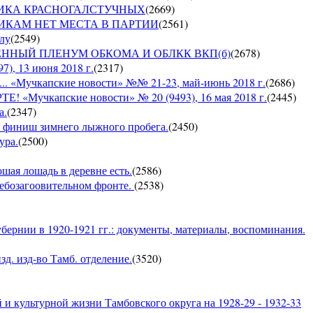
СПУБЛИКА КРАСНОГАЛСТУЧНЫХ
(
2669
)
РУШНИКАМ НЕТ МЕСТА В ПАРТИИ
(
2561
)
ылу
(
2549
)
ЪЕДИНЕННЫЙ ПЛЕНУМ ОБКОМА И ОБЛКК ВКП(б)
(
2678
)
, 13 июня 2018 г.
(
2317
)
Мучкапские новости» №№ 21-23, май-июнь 2018 г.
(
2686
)
чкапские новости» № 20 (9493), 16 мая 2018 г.
(
2445
)
а.
(
2347
)
 — финиш зимнего лыжного пробега.
(
2450
)
ура.
(
2500
)
ошая лошадь в деревне есть.
(
2586
)
хлебозагоовительном фронте.
(
2538
)
бернии в 1920-1921 гг.: документы, материалы, воспоминания.
д. изд-во Тамб. отделение.
(
3520
)
и культурной жизни Тамбовского округа на 1928-29 - 1932-33