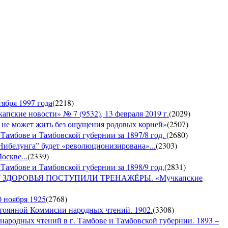
ября 1997 года
(
2218
)
е новости» № 7 (9532), 13 февраля 2019 г.
(
2029
)
е может жить без ощущения родовых корней»
(
2507
)
 Тамбове и Тамбовской губернии за 1897/8 год.
(
2680
)
Нибелунга” будет «революционизирована»...
(
2303
)
оскве...
(
2339
)
Тамбове и Тамбовской губернии за 1898/9 год.
(
2831
)
ДОРОВЬЯ ПОСТУПИЛИ ТРЕНАЖЁРЫ. «Мучкапские
0 ноября 1925
(
2768
)
янной Коммисии народных чтений. 1902.
(
3308
)
 народных чтений в г. Тамбове и Тамбовской губернии. 1893 –