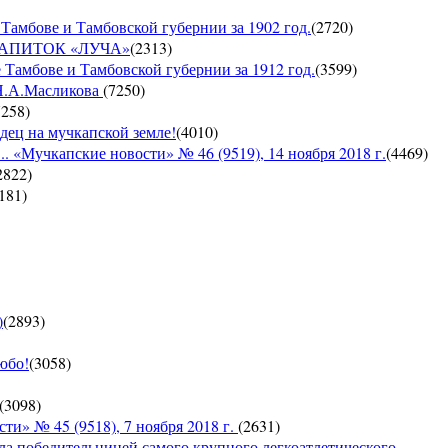
Тамбове и Тамбовской губернии за 1902 год.
(
2720
)
Й НАПИТОК «ЛУЧА»
(
2313
)
 Тамбове и Тамбовской губернии за 1912 год.
(
3599
)
 Н.А.Масликова
(
7250
)
7258
)
дец на мучкапской земле!
(
4010
)
 «Мучкапские новости» № 46 (9519), 14 ноября 2018 г.
(
4469
)
2822
)
181
)
)
(
2893
)
юбо!
(
3058
)
(
3098
)
 № 45 (9518), 7 ноября 2018 г.
(
2631
)
ла победительницей самого крупного легкоатлетического