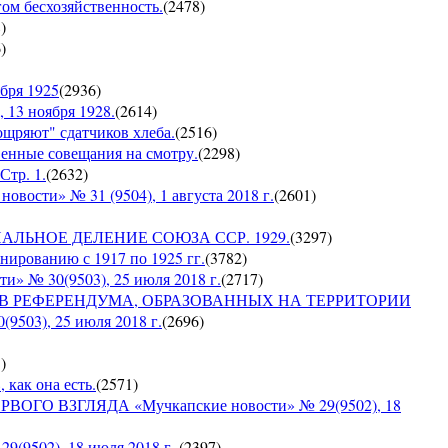
гом бесхозяйственность.
(
2478
)
8
)
6
)
бря 1925
(
2936
)
 13 ноября 1928.
(
2614
)
оощряют" сдатчиков хлеба.
(
2516
)
венные совещания на смотру.
(
2298
)
Стр. 1.
(
2632
)
сти» № 31 (9504), 1 августа 2018 г.
(
2601
)
ИАЛЬНОЕ ДЕЛЕНИЕ СОЮЗА ССР. 1929.
(
3297
)
ированию с 1917 по 1925 гг.
(
3782
)
№ 30(9503), 25 июля 2018 г.
(
2717
)
ОВ РЕФЕРЕНДУМА, ОБРАЗОВАННЫХ НА ТЕРРИТОРИИ
03), 25 июля 2018 г.
(
2696
)
5
)
 как она есть.
(
2571
)
ГО ВЗГЛЯДА «Мучкапские новости» № 29(9502), 18
9502), 18 июля 2018 г.
(
2397
)