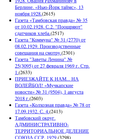
1928. Овация Рахманинову в
Берлине. «Нью-Йорк таймс», 13
ноября 1928.
(
2615
)
Газета «Тамбовская правда» № 35
от 10.02.1928. С.2. "Поощряют"
сдатчиков хлеба.
(
2517
)
Газета "Коммуна" № 31 (2770) от
08.02.1929. Производственные
совещания на смотру.
(
2301
)
Газета "Заветы Ленина" №
25(3095) от 27 февраля 1969 г. Стр.
1.
(
2633
)
ПРИЕЗЖАЙТЕ К НАМ... НА
ВОЛЕЙБОЛ! «Мучкапские
новости» № 31 (9504), 1 августа
2018 г.
(
2603
)
Газета «Колхозная правда» № 78 от
17.09.1932. С. 4.
(
2413
)
Тамбовский округ.
АДМИНИСТРАТИВНО-
ТЕРРИТОРИАЛЬНОЕ ДЕЛЕНИЕ
СОЮЗА ССР. 1929.
(
3298
)