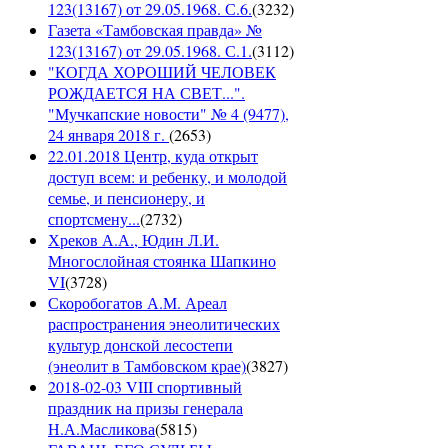
123(13167) от 29.05.1968. С.6.
(
3232
)
Газета «Тамбовская правда» №
123(13167) от 29.05.1968. С.1.
(
3112
)
"КОГДА ХОРОШИЙ ЧЕЛОВЕК
РОЖДАЕТСЯ НА СВЕТ...".
"Мучкапские новости" № 4 (9477),
24 января 2018 г.
(
2653
)
22.01.2018 Центр, куда открыт
доступ всем: и ребенку, и молодой
семье, и пенсионеру, и
спортсмену...
(
2732
)
Хреков А.А., Юдин Л.И.
Многослойная стоянка Шапкино
VI
(
3728
)
Скоробогатов А.М. Ареал
распространения энеолитических
культур донской лесостепи
(энеолит в Тамбовском крае)
(
3827
)
2018-02-03 VIII спортивный
праздник на призы генерала
Н.А.Масликова
(
5815
)