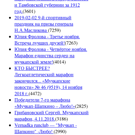
и Тамбовской губернии за 1912
год.
(
3601
)
2019-02-02 9-й спортивный
праздник на призы генерала
Н.А.Масликова
(
7259
)
Юлия Фролова - Третье ноября.
Встреча лучших друзей!
(
7263
)
Юлия Фролова - Четвёртое ноября.
Марафон единства сердец на
мучкапской земле!
(
4014
)
КТО БЫСТРЕЕ?
Легкоатлетический марафон
закончился... «Мучкапские
новости» № 46 (9519), 14 ноября
2018 г.
(
4472
)
Победители 7-го марафона
«Мучкап-Шапкино – Любо!»
(
2825
)
Грибановский Сергей. Мучкапский
марафон, 4.11.2018.
(
3186
)
Vernadka runclub — "Мучкап -
Шапкино" -Любо!
(
2990
)