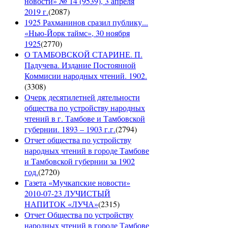
новости» № 14 (9539), 3 апреля
2019 г.
(
2087
)
1925 Рахманинов сразил публику...
«Нью-Йорк таймс», 30 ноября
1925
(
2770
)
О ТАМБОВСКОЙ СТАРИНЕ. П.
Падучева. Издание Постоянной
Коммисии народных чтений. 1902.
(
3308
)
Очерк десятилетней дятельности
общества по устройству народных
чтений в г. Тамбове и Тамбовской
губернии. 1893 – 1903 г.г.
(
2794
)
Отчет общества по устройству
народных чтений в городе Тамбове
и Тамбовской губернии за 1902
год.
(
2720
)
Газета «Мучкапские новости»
2010-07-23 ЛУЧИСТЫЙ
НАПИТОК «ЛУЧА»
(
2315
)
Отчет Общества по устройству
народных чтений в городе Тамбове