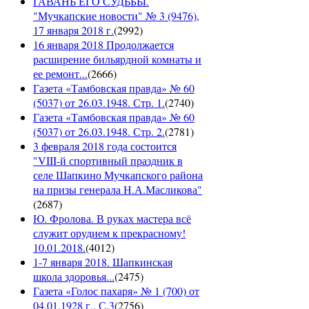
ГАВАНЬ ЕГО СУДЬБЫ.
"Мучкапские новости" № 3 (9476),
17 января 2018 г.
(
2992
)
16 января 2018 Продолжается
расширение бильярдной комнаты и
ее ремонт...
(
2666
)
Газета «Тамбовская правда» № 60
(5037) от 26.03.1948. Стр. 1.
(
2740
)
Газета «Тамбовская правда» № 60
(5037) от 26.03.1948. Стр. 2.
(
2781
)
3 февраля 2018 года состоится
"VIII-й спортивный праздник в
селе Шапкино Мучкапского района
на призы генерала Н.А.Масликова"
(
2687
)
Ю. Фролова. В руках мастера всё
служит орудием к прекрасному!
10.01.2018.
(
4012
)
1-7 января 2018. Шапкинская
школа здоровья...
(
2475
)
Газета «Голос пахаря» № 1 (700) от
04.01.1928 г., С.3
(
2756
)