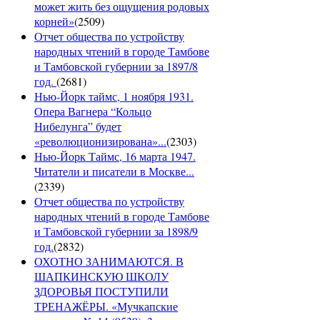
может жить без ощущения родовых
корней»
(
2509
)
Отчет общества по устройству
народных чтений в городе Тамбове
и Тамбовской губернии за 1897/8
год.
(
2681
)
Нью-Йорк таймс, 1 ноября 1931.
Опера Вагнера “Кольцо
Нибелунга” будет
«революционизирована»...
(
2303
)
Нью-Йорк Таймс, 16 марта 1947.
Читатели и писатели в Москве...
(
2339
)
Отчет общества по устройству
народных чтений в городе Тамбове
и Тамбовской губернии за 1898/9
год.
(
2832
)
ОХОТНО ЗАНИМАЮТСЯ. В
ШАПКИНСКУЮ ШКОЛУ
ЗДОРОВЬЯ ПОСТУПИЛИ
ТРЕНАЖЁРЫ. «Мучкапские