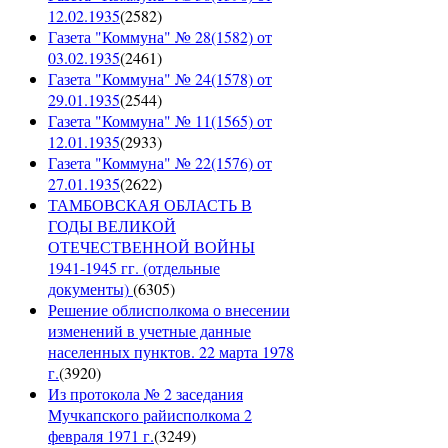
12.02.1935
(
2582
)
Газета "Коммуна" № 28(1582) от
03.02.1935
(
2461
)
Газета "Коммуна" № 24(1578) от
29.01.1935
(
2544
)
Газета "Коммуна" № 11(1565) от
12.01.1935
(
2933
)
Газета "Коммуна" № 22(1576) от
27.01.1935
(
2622
)
ТАМБОВСКАЯ ОБЛАСТЬ В
ГОДЫ ВЕЛИКОЙ
ОТЕЧЕСТВЕННОЙ ВОЙНЫ
1941-1945 гг. (отдельные
документы)
(
6305
)
Решение облисполкома о внесении
изменений в учетные данные
населенных пунктов. 22 марта 1978
г.
(
3920
)
Из протокола № 2 заседания
Мучкапского райисполкома 2
февраля 1971 г.
(
3249
)