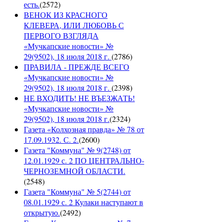
есть.
(
2572
)
ВЕНОК ИЗ КРАСНОГО
КЛЕВЕРА, ИЛИ ЛЮБОВЬ С
ПЕРВОГО ВЗГЛЯДА
«Мучкапские новости» №
29(9502), 18 июля 2018 г.
(
2786
)
ПРАВИЛА - ПРЕЖДЕ ВСЕГО
«Мучкапские новости» №
29(9502), 18 июля 2018 г.
(
2398
)
НЕ ВХОДИТЬ! НЕ ВЪЕЗЖАТЬ!
«Мучкапские новости» №
29(9502), 18 июля 2018 г.
(
2324
)
Газета «Колхозная правда» № 78 от
17.09.1932. С. 2.
(
2600
)
Газета "Коммуна" № 9(2748) от
12.01.1929 с. 2 ПО ЦЕНТРАЛЬНО-
ЧЕРНОЗЕМНОЙ ОБЛАСТИ.
(
2548
)
Газета "Коммуна" № 5(2744) от
08.01.1929 с. 2 Кулаки наступают в
открытую.
(
2492
)