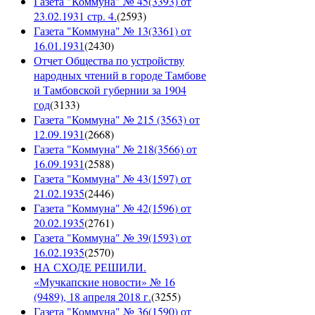
Газета "Коммуна" № 45(3393) от
23.02.1931 стр. 4.
(
2593
)
Газета "Коммуна" № 13(3361) от
16.01.1931
(
2430
)
Отчет Общества по устройству
народных чтений в городе Тамбове
и Тамбовской губернии за 1904
год
(
3133
)
Газета "Коммуна" № 215 (3563) от
12.09.1931
(
2668
)
Газета "Коммуна" № 218(3566) от
16.09.1931
(
2588
)
Газета "Коммуна" № 43(1597) от
21.02.1935
(
2446
)
Газета "Коммуна" № 42(1596) от
20.02.1935
(
2761
)
Газета "Коммуна" № 39(1593) от
16.02.1935
(
2570
)
НА СХОДЕ РЕШИЛИ.
«Мучкапские новости» № 16
(9489), 18 апреля 2018 г.
(
3255
)
Газета "Коммуна" № 36(1590) от