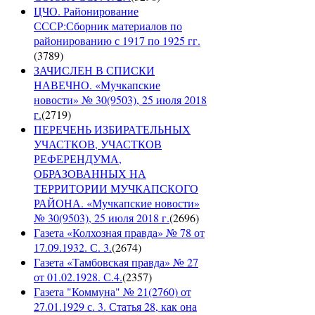
ЦЧО. Районирование
СССР:Сборник материалов по
районированию с 1917 по 1925 гг.
(
3789
)
ЗАЧИСЛЕН В СПИСКИ
НАВЕЧНО. «Мучкапские
новости» № 30(9503), 25 июля 2018
г.
(
2719
)
ПЕРЕЧЕНЬ ИЗБИРАТЕЛЬНЫХ
УЧАСТКОВ, УЧАСТКОВ
РЕФЕРЕНДУМА,
ОБРАЗОВАННЫХ НА
ТЕРРИТОРИИ МУЧКАПСКОГО
РАЙОНА. «Мучкапские новости»
№ 30(9503), 25 июля 2018 г.
(
2696
)
Газета «Колхозная правда» № 78 от
17.09.1932. С. 3.
(
2674
)
Газета «Тамбовская правда» № 27
от 01.02.1928. С.4.
(
2357
)
Газета "Коммуна" № 21(2760) от
27.01.1929 с. 3. Статья 28, как она