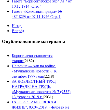
Газета "Борисоглебское эхо" № 7 от
10.12.1914. Стр. 4
Газета «Колхозная правда» №
48(1829) от 07.11.1946 Стр. 1
Назад
Вперёд
Опубликованные материалы
Коростелево становится
старше
(
2182
)
На войне — как на войне.
«Мучкапские новости», 16
сентября 1997 года
(
2218
)
ЗА ДОБЛЕСТНЫЙ ТРУД –
НАГРАДЫ НА ГРУДЬ.
«Мучкапские новости» № 7 (9532),
13 февраля 2019 г.
(
2031
)
ГАЗЕТА "ТАМБОВСКАЯ
ЖИЗНЬ", 03.04.2019. «Человек не