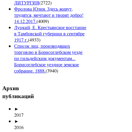
ЛИТУРГИЯ
(
2722
)
Фролова Юлия. Здесь живут,
трудятся, мечтают и творят добро!
14.12.2017.
(
4009
)
Луцкий, Е. Крестьянское восстание
в Тамбовской губернии в сентябре
1917 г.
(
4933
)
Список лиц, производящих
торговлю в Борисоглебском уезде
по гильдейским документам...
Борисоглебское уездное земское
собрание. 1888.
(
3940
)
Архив
публикаций
►
2017
►
2016