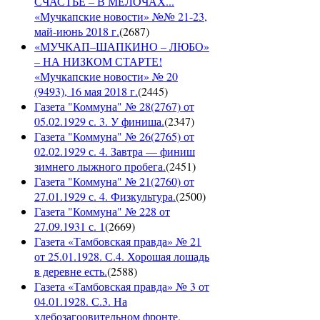
СЧАСТЬЕ – В МЕЛОЧАХ...
«Мучкапские новости» №№ 21-23,
май-июнь 2018 г.
(
2687
)
«МУЧКАП–ШАПКИНО – ЛЮБО»
– НА НИЗКОМ СТАРТЕ!
«Мучкапские новости» № 20
(9493), 16 мая 2018 г.
(
2445
)
Газета "Коммуна" № 28(2767) от
05.02.1929 с. 3. У финиша.
(
2347
)
Газета "Коммуна" № 26(2765) от
02.02.1929 с. 4. Завтра — финиш
зимнего лыжного пробега.
(
2451
)
Газета "Коммуна" № 21(2760) от
27.01.1929 с. 4. Физкультура.
(
2500
)
Газета "Коммуна" № 228 от
27.09.1931 с. 1
(
2669
)
Газета «Тамбовская правда» № 21
от 25.01.1928. С.4. Хорошая лошадь
в деревне есть.
(
2588
)
Газета «Тамбовская правда» № 3 от
04.01.1928. С.3. На
хлебозагоовительном фронте.