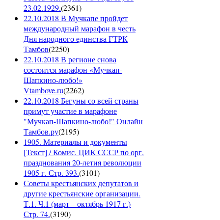
23.02.1929.
(
2361
)
22.10.2018 В Мучкапе пройдет
международный марафон в честь
Дня народного единства ГТРК
Тамбов
(
2250
)
22.10.2018 В регионе снова
состоится марафон «Мучкап-
Шапкино-любо!»
Vtambove.ru
(
2262
)
22.10.2018 Бегуны со всей страны
примут участие в марафоне
"Мучкап-Шапкино-любо!" Онлайн
Тамбов.ру
(
2195
)
1905. Материалы и документы
[Текст] / Комис. ЦИК СССР по орг.
празднования 20-летия революции
1905 г. Стр. 393.
(
3101
)
Советы крестьянских депутатов и
другие крестьянские организации.
Т.1. Ч.1 (март – октябрь 1917 г.)
Стр. 74.
(
3190
)