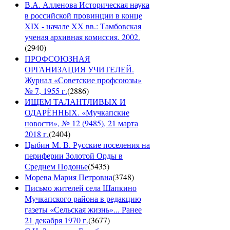
В.А. Алленова Историческая наука
в российской провинции в конце
XIX - начале XX вв.: Тамбовская
ученая архивная комиссия. 2002.
(
2940
)
ПРОФСОЮЗНАЯ
ОРГАНИЗАЦИЯ УЧИТЕЛЕЙ.
Журнал «Советские профсоюзы»
№ 7, 1955 г.
(
2886
)
ИЩЕМ ТАЛАНТЛИВЫХ И
ОДАРЁННЫХ. «Мучкапские
новости», № 12 (9485), 21 марта
2018 г.
(
2404
)
Цыбин М. В. Русские поселения на
периферии Золотой Орды в
Среднем Подонье
(
5435
)
Морева Мария Петровна
(
3748
)
Письмо жителей села Шапкино
Мучкапского района в редакцию
газеты «Сельская жизнь»... Ранее
21 декабря 1970 г.
(
3677
)