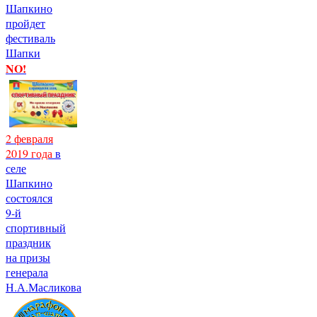
Шапкино
пройдет
фестиваль
Шапки
NO!
2 февраля
2019 года
в
селе
Шапкино
состоялся
9-й
спортивный
праздник
на призы
генерала
Н.А.Масликова