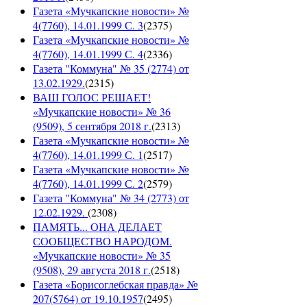
Газета «Мучкапские новости» №
4(7760), 14.01.1999 С. 3
(
2375
)
Газета «Мучкапские новости» №
4(7760), 14.01.1999 С. 4
(
2336
)
Газета "Коммуна" № 35 (2774) от
13.02.1929.
(
2315
)
ВАШ ГОЛОС РЕШАЕТ!
«Мучкапские новости» № 36
(9509), 5 сентября 2018 г.
(
2313
)
Газета «Мучкапские новости» №
4(7760), 14.01.1999 С. 1
(
2517
)
Газета «Мучкапские новости» №
4(7760), 14.01.1999 С. 2
(
2579
)
Газета "Коммуна" № 34 (2773) от
12.02.1929.
(
2308
)
ПАМЯТЬ... ОНА ДЕЛАЕТ
СООБЩЕСТВО НАРОДОМ.
«Мучкапские новости» № 35
(9508), 29 августа 2018 г.
(
2518
)
Газета «Борисоглебская правда» №
207(5764) от 19.10.1957
(
2495
)