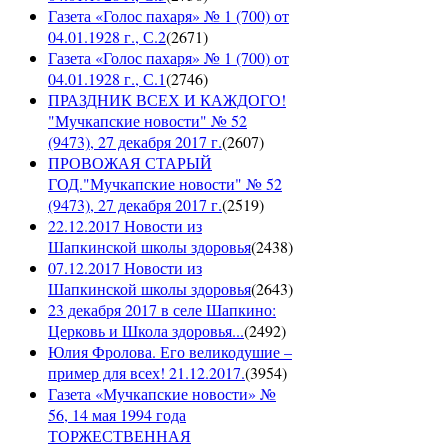
Газета «Голос пахаря» № 1 (700) от
04.01.1928 г., С.2
(
2671
)
Газета «Голос пахаря» № 1 (700) от
04.01.1928 г., С.1
(
2746
)
ПРАЗДНИК ВСЕХ И КАЖДОГО!
"Мучкапские новости" № 52
(9473), 27 декабря 2017 г.
(
2607
)
ПРОВОЖАЯ СТАРЫЙ
ГОД."Мучкапские новости" № 52
(9473), 27 декабря 2017 г.
(
2519
)
22.12.2017 Новости из
Шапкинской школы здоровья
(
2438
)
07.12.2017 Новости из
Шапкинской школы здоровья
(
2643
)
23 декабря 2017 в селе Шапкино:
Церковь и Школа здоровья...
(
2492
)
Юлия Фролова. Его великодушие –
пример для всех! 21.12.2017.
(
3954
)
Газета «Мучкапские новости» №
56, 14 мая 1994 года
ТОРЖЕСТВЕННАЯ