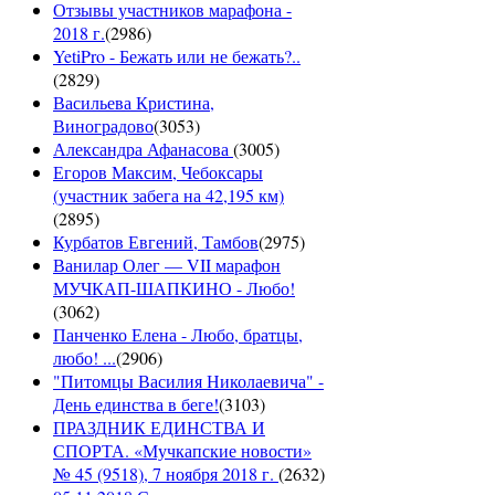
Отзывы участников марафона -
2018 г.
(
2986
)
YetiPro - Бежать или не бежать?..
(
2829
)
Васильева Кристина,
Виноградово
(
3053
)
Александра Афанасова
(
3005
)
Егоров Максим, Чебоксары
(участник забега на 42,195 км)
(
2895
)
Курбатов Евгений, Тамбов
(
2975
)
Ванилар Олег — VII марафон
МУЧКАП-ШАПКИНО - Любо!
(
3062
)
Панченко Елена - Любо, братцы,
любо! ...
(
2906
)
"Питомцы Василия Николаевича" -
День единства в беге!
(
3103
)
ПРАЗДНИК ЕДИНСТВА И
СПОРТА. «Мучкапские новости»
№ 45 (9518), 7 ноября 2018 г.
(
2632
)