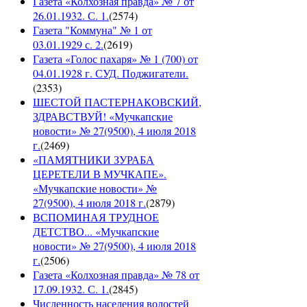
Газета «Колхозная правда» № 7 от
26.01.1932. С. 1.
(
2574
)
Газета "Коммуна" № 1 от
03.01.1929 с. 2.
(
2619
)
Газета «Голос пахаря» № 1 (700) от
04.01.1928 г. СУД. Поджигатели.
(
2353
)
ШЕСТОЙ ПАСТЕРНАКОВСКИЙ,
ЗДРАВСТВУЙ! «Мучкапские
новости» № 27(9500), 4 июля 2018
г.
(
2469
)
«ПАМЯТНИКИ ЗУРАБА
ЦЕРЕТЕЛИ В МУЧКАПЕ».
«Мучкапские новости» №
27(9500), 4 июля 2018 г.
(
2879
)
ВСПОМИНАЯ ТРУДНОЕ
ДЕТСТВО... «Мучкапские
новости» № 27(9500), 4 июля 2018
г.
(
2506
)
Газета «Колхозная правда» № 78 от
17.09.1932. С. 1.
(
2845
)
Численность населения волостей