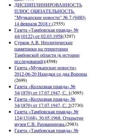
ДИСЦИПЛИНИРОВАННОСТЬ
ПЛЮС ОБЯЗАТЕЛЬНОСТЬ.
"Мучкапские новости" № 7 (9480),
14 февраля 2018 г.
(
2555
)
Газета «Тамбовская правда» №
44(10122) от 02.03.1958
(
3297
)
Сурков А.В. Неолитические
памятники на территории
Тамбовской области (к истории
исследований)
(
4598
)
Газета «Мучкапские новости»
2012-06-20 Находки со дна Вороны
(
2699
)
Газета «Колхозная правда» №
34(1870) от 17.07.1947, С. 1
(
3095
)
Газета «Колхозная правда» №
34(1870) от 17.07.1947, С. 2
(
2730
)
Газета «Тамбовская правда» №
124(13168), 30.05.1968. Открытие
музея С.В. Рахманинова.
(
2983
)
Газета «Тамбовская правда» №