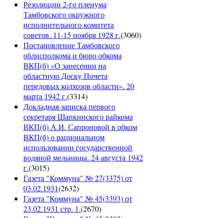
Резолюции 2-го пленума
Тамбовского окружного
исполнительного комитета
советов. 11-15 ноября 1928 г.
(
3060
)
Постановление Тамбовского
облисполкома и бюро обкома
ВКП(б) «О занесении на
областную Доску Почета
передовых колхозов области». 20
марта 1942 г.
(
3314
)
Докладная записка первого
секретаря Шапкинского райкома
ВКП(б) А.И. Сапроновой в обком
ВКП(б) о рациональном
использовании государственной
водяной мельницы. 24 августа 1942
г.
(
3015
)
Газета "Коммуна" № 27(3375) от
03.02.1931
(
2632
)
Газета "Коммуна" № 45(3393) от
23.02.1931 стр. 1.
(
2670
)