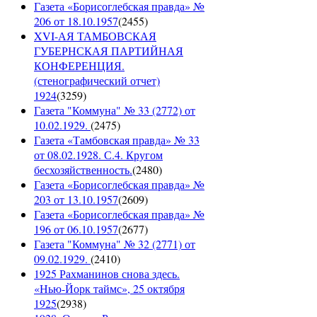
Газета «Борисоглебская правда» №
206 от 18.10.1957
(
2455
)
XVI-АЯ ТАМБОВСКАЯ
ГУБЕРНСКАЯ ПАРТИЙНАЯ
КОНФЕРЕНЦИЯ.
(стенографический отчет)
1924
(
3259
)
Газета "Коммуна" № 33 (2772) от
10.02.1929.
(
2475
)
Газета «Тамбовская правда» № 33
от 08.02.1928. С.4. Кругом
бесхозяйственность.
(
2480
)
Газета «Борисоглебская правда» №
203 от 13.10.1957
(
2609
)
Газета «Борисоглебская правда» №
196 от 06.10.1957
(
2677
)
Газета "Коммуна" № 32 (2771) от
09.02.1929.
(
2410
)
1925 Рахманинов снова здесь.
«Нью-Йорк таймс», 25 октября
1925
(
2938
)