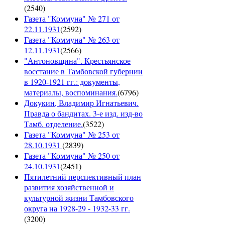
(
2540
)
Газета "Коммуна" № 271 от
22.11.1931
(
2592
)
Газета "Коммуна" № 263 от
12.11.1931
(
2566
)
"Антоновщина". Крестьянское
восстание в Тамбовской губернии
в 1920-1921 гг.: документы,
материалы, воспоминания.
(
6796
)
Докукин, Владимир Игнатьевич.
Правда о бандитах. 3-е изд. изд-во
Тамб. отделение.
(
3522
)
Газета "Коммуна" № 253 от
28.10.1931
(
2839
)
Газета "Коммуна" № 250 от
24.10.1931
(
2451
)
Пятилетний перспективный план
развития хозяйственной и
культурной жизни Тамбовского
округа на 1928-29 - 1932-33 гг.
(
3200
)