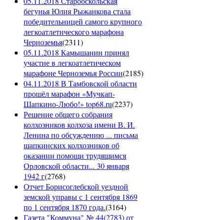
05.11.2018 Старооскольская
бегунья Юлия Рыжанкова стала
победительницей самого крупного
легкоатлетического марафона
Черноземья
(
2311
)
05.11.2018 Камышанин принял
участие в легкоатлетическом
марафоне Черноземья России
(
2185
)
04.11.2018 В Тамбовской области
прошёл марафон «Мучкап-
Шапкино-Любо!» top68.ru
(
2237
)
Решение общего собрания
колхозников колхоза имени В. И.
Ленина по обсуждению ... письма
шапкинских колхозников об
оказании помощи трудящимся
Орловской области... 30 января
1942 г
(
2768
)
Отчет Борисоглебской уездной
земской управы с 1 сентября 1869
по 1 сентября 1870 года.
(
3164
)
Газета "Коммуна" № 44(2783) от