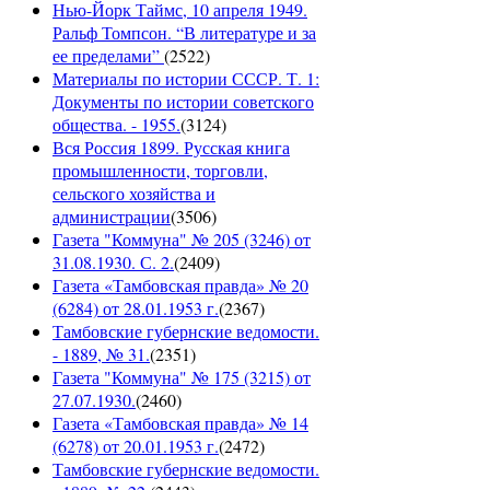
Нью-Йорк Таймс, 10 апреля 1949.
Ральф Томпсон. “В литературе и за
ее пределами”
(
2522
)
Материалы по истории СССР. Т. 1:
Документы по истории советского
общества. - 1955.
(
3124
)
Вся Россия 1899. Русская книга
промышленности, торговли,
сельского хозяйства и
администрации
(
3506
)
Газета "Коммуна" № 205 (3246) от
31.08.1930. С. 2.
(
2409
)
Газета «Тамбовская правда» № 20
(6284) от 28.01.1953 г.
(
2367
)
Тамбовские губернские ведомости.
- 1889, № 31.
(
2351
)
Газета "Коммуна" № 175 (3215) от
27.07.1930.
(
2460
)
Газета «Тамбовская правда» № 14
(6278) от 20.01.1953 г.
(
2472
)
Тамбовские губернские ведомости.