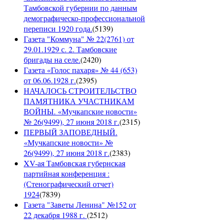
Тамбовской губернии по данным
демографическо-профессиональной
переписи 1920 года.
(
5139
)
Газета "Коммуна" № 22(2761) от
29.01.1929 с. 2. Тамбовские
бригады на селе.
(
2420
)
Газета «Голос пахаря» № 44 (653)
от 06.06.1928 г.
(
2395
)
НАЧАЛОСЬ СТРОИТЕЛЬСТВО
ПАМЯТНИКА УЧАСТНИКАМ
ВОЙНЫ. «Мучкапские новости»
№ 26(9499), 27 июня 2018 г.
(
2315
)
ПЕРВЫЙ ЗАПОВЕДНЫЙ.
«Мучкапские новости» №
26(9499), 27 июня 2018 г.
(
2383
)
XV-ая Тамбовская губернская
партийная конференция :
(Стенографический отчет)
1924
(
7839
)
Газета "Заветы Ленина" №152 от
22 декабря 1988 г.
(
2512
)