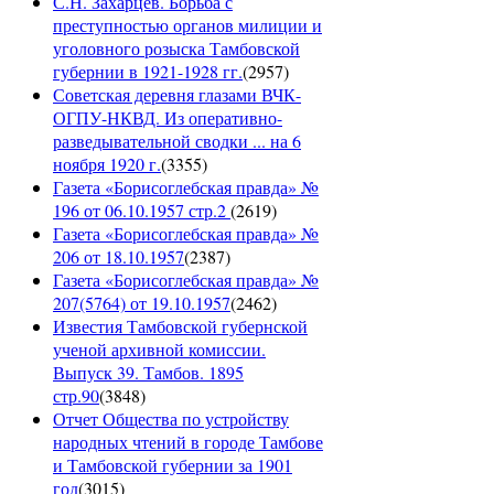
С.Н. Захарцев. Борьба с
преступностью органов милиции и
уголовного розыска Тамбовской
губернии в 1921-1928 гг.
(
2957
)
Советская деревня глазами ВЧК-
ОГПУ-НКВД. Из оперативно-
разведывательной сводки ... на 6
ноября 1920 г.
(
3355
)
Газета «Борисоглебская правда» №
196 от 06.10.1957 стр.2
(
2619
)
Газета «Борисоглебская правда» №
206 от 18.10.1957
(
2387
)
Газета «Борисоглебская правда» №
207(5764) от 19.10.1957
(
2462
)
Известия Тамбовской губернской
ученой архивной комиссии.
Выпуск 39. Тамбов. 1895
стр.90
(
3848
)
Отчет Общества по устройству
народных чтений в городе Тамбове
и Тамбовской губернии за 1901
год
(
3015
)