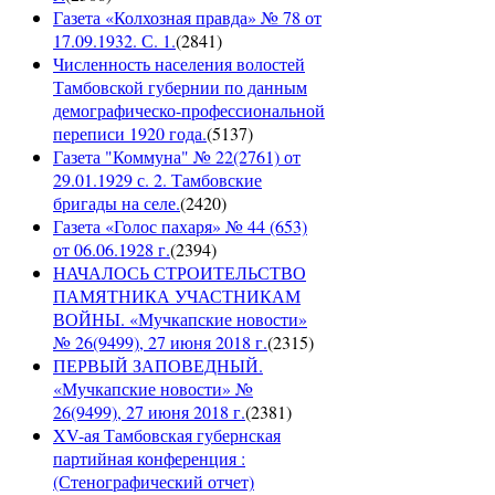
Газета «Колхозная правда» № 78 от
17.09.1932. С. 1.
(
2841
)
Численность населения волостей
Тамбовской губернии по данным
демографическо-профессиональной
переписи 1920 года.
(
5137
)
Газета "Коммуна" № 22(2761) от
29.01.1929 с. 2. Тамбовские
бригады на селе.
(
2420
)
Газета «Голос пахаря» № 44 (653)
от 06.06.1928 г.
(
2394
)
НАЧАЛОСЬ СТРОИТЕЛЬСТВО
ПАМЯТНИКА УЧАСТНИКАМ
ВОЙНЫ. «Мучкапские новости»
№ 26(9499), 27 июня 2018 г.
(
2315
)
ПЕРВЫЙ ЗАПОВЕДНЫЙ.
«Мучкапские новости» №
26(9499), 27 июня 2018 г.
(
2381
)
XV-ая Тамбовская губернская
партийная конференция :
(Стенографический отчет)