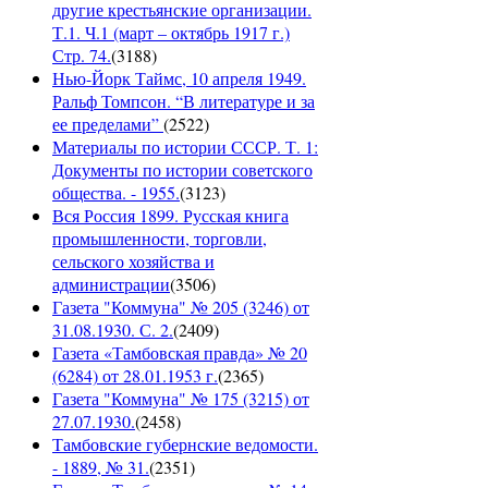
другие крестьянские организации.
Т.1. Ч.1 (март – октябрь 1917 г.)
Стр. 74.
(
3188
)
Нью-Йорк Таймс, 10 апреля 1949.
Ральф Томпсон. “В литературе и за
ее пределами”
(
2522
)
Материалы по истории СССР. Т. 1:
Документы по истории советского
общества. - 1955.
(
3123
)
Вся Россия 1899. Русская книга
промышленности, торговли,
сельского хозяйства и
администрации
(
3506
)
Газета "Коммуна" № 205 (3246) от
31.08.1930. С. 2.
(
2409
)
Газета «Тамбовская правда» № 20
(6284) от 28.01.1953 г.
(
2365
)
Газета "Коммуна" № 175 (3215) от
27.07.1930.
(
2458
)
Тамбовские губернские ведомости.
- 1889, № 31.
(
2351
)