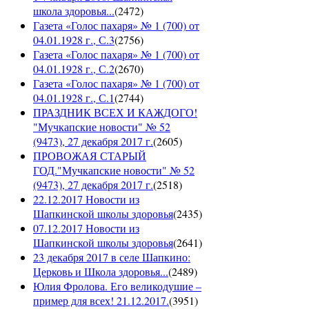
школа здоровья...
(
2472
)
Газета «Голос пахаря» № 1 (700) от
04.01.1928 г., С.3
(
2756
)
Газета «Голос пахаря» № 1 (700) от
04.01.1928 г., С.2
(
2670
)
Газета «Голос пахаря» № 1 (700) от
04.01.1928 г., С.1
(
2744
)
ПРАЗДНИК ВСЕХ И КАЖДОГО!
"Мучкапские новости" № 52
(9473), 27 декабря 2017 г.
(
2605
)
ПРОВОЖАЯ СТАРЫЙ
ГОД."Мучкапские новости" № 52
(9473), 27 декабря 2017 г.
(
2518
)
22.12.2017 Новости из
Шапкинской школы здоровья
(
2435
)
07.12.2017 Новости из
Шапкинской школы здоровья
(
2641
)
23 декабря 2017 в селе Шапкино:
Церковь и Школа здоровья...
(
2489
)
Юлия Фролова. Его великодушие –
пример для всех! 21.12.2017.
(
3951
)