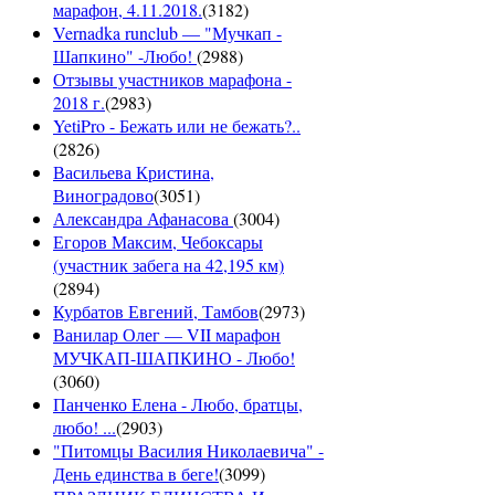
марафон, 4.11.2018.
(
3182
)
Vernadka runclub — "Мучкап -
Шапкино" -Любо!
(
2988
)
Отзывы участников марафона -
2018 г.
(
2983
)
YetiPro - Бежать или не бежать?..
(
2826
)
Васильева Кристина,
Виноградово
(
3051
)
Александра Афанасова
(
3004
)
Егоров Максим, Чебоксары
(участник забега на 42,195 км)
(
2894
)
Курбатов Евгений, Тамбов
(
2973
)
Ванилар Олег — VII марафон
МУЧКАП-ШАПКИНО - Любо!
(
3060
)
Панченко Елена - Любо, братцы,
любо! ...
(
2903
)
"Питомцы Василия Николаевича" -
День единства в беге!
(
3099
)