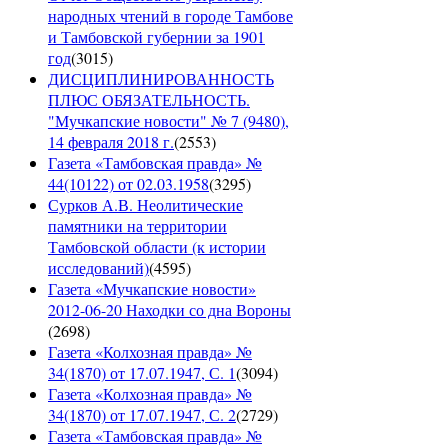
народных чтений в городе Тамбове
и Тамбовской губернии за 1901
год
(
3015
)
ДИСЦИПЛИНИРОВАННОСТЬ
ПЛЮС ОБЯЗАТЕЛЬНОСТЬ.
"Мучкапские новости" № 7 (9480),
14 февраля 2018 г.
(
2553
)
Газета «Тамбовская правда» №
44(10122) от 02.03.1958
(
3295
)
Сурков А.В. Неолитические
памятники на территории
Тамбовской области (к истории
исследований)
(
4595
)
Газета «Мучкапские новости»
2012-06-20 Находки со дна Вороны
(
2698
)
Газета «Колхозная правда» №
34(1870) от 17.07.1947, С. 1
(
3094
)
Газета «Колхозная правда» №
34(1870) от 17.07.1947, С. 2
(
2729
)
Газета «Тамбовская правда» №