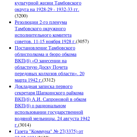
культурной жизни Тамбовского
округа на 1928-29 - 1932-33 гг.
(
3200
)
Резолюции 2-го пленума
Тамбовского окружного
исполнительного комитета
советов. 11-15 ноября 1928 г.
(
3057
)
Постановление Тамбовского
облисполкома и бюро обкома
ВКП(б) «О занесении на
областную Доску Почета
передовых колхозов области». 20
марта 1942 г.
(
3312
)
Докладная записка первого
секретаря Шапкинского райкома
ВКП(б) А.И. Сапроновой в обком
ВКП(б) о рациональном
использовании государственной
водяной мельницы. 24 августа 1942
г.
(
3014
)
Газета "Коммуна" № 27(3375) от