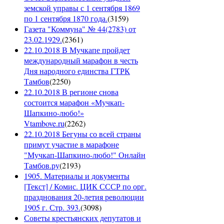
земской управы с 1 сентября 1869
по 1 сентября 1870 года.
(
3159
)
Газета "Коммуна" № 44(2783) от
23.02.1929.
(
2361
)
22.10.2018 В Мучкапе пройдет
международный марафон в честь
Дня народного единства ГТРК
Тамбов
(
2250
)
22.10.2018 В регионе снова
состоится марафон «Мучкап-
Шапкино-любо!»
Vtambove.ru
(
2262
)
22.10.2018 Бегуны со всей страны
примут участие в марафоне
"Мучкап-Шапкино-любо!" Онлайн
Тамбов.ру
(
2193
)
1905. Материалы и документы
[Текст] / Комис. ЦИК СССР по орг.
празднования 20-летия революции
1905 г. Стр. 393.
(
3098
)
Советы крестьянских депутатов и