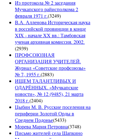
Из протокола № 2 заседания
Мучкапского райисполкома 2
февраля 1971 г.
(
3249
)
В.А. Алленова Историческая наука
в российской провинции в конце
XIX - начале XX вв.: Тамбовская
ученая архивная комиссия. 2002.
(
2939
)
ПРОФСОЮЗНАЯ
ОРГАНИЗАЦИЯ УЧИТЕЛЕЙ.
Журнал «Советские профсоюзы»
№ 7, 1955 г.
(
2883
)
ИЩЕМ ТАЛАНТЛИВЫХ И
ОДАРЁННЫХ. «Мучкапские
новости», № 12 (9485), 21 марта
2018 г.
(
2404
)
Цыбин М. В. Русские поселения на
периферии Золотой Орды в
Среднем Подонье
(
5433
)
Морева Мария Петровна
(
3748
)
Письмо жителей села Шапкино