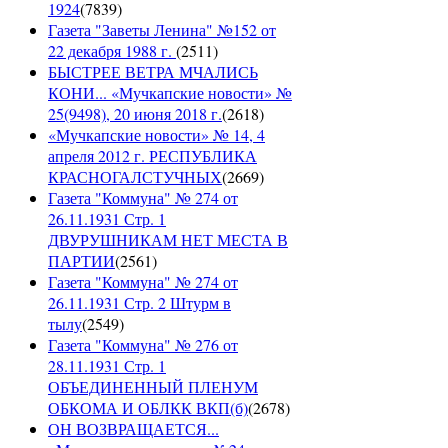
1924
(
7839
)
Газета "Заветы Ленина" №152 от
22 декабря 1988 г.
(
2511
)
БЫСТРЕЕ ВЕТРА МЧАЛИСЬ
КОНИ... «Мучкапские новости» №
25(9498), 20 июня 2018 г.
(
2618
)
«Мучкапские новости» № 14, 4
апреля 2012 г. РЕСПУБЛИКА
КРАСНОГАЛСТУЧНЫХ
(
2669
)
Газета "Коммуна" № 274 от
26.11.1931 Стр. 1
ДВУРУШНИКАМ НЕТ МЕСТА В
ПАРТИИ
(
2561
)
Газета "Коммуна" № 274 от
26.11.1931 Стр. 2 Штурм в
тылу
(
2549
)
Газета "Коммуна" № 276 от
28.11.1931 Стр. 1
ОБЪЕДИНЕННЫЙ ПЛЕНУМ
ОБКОМА И ОБЛКК ВКП(б)
(
2678
)
ОН ВОЗВРАЩАЕТСЯ...