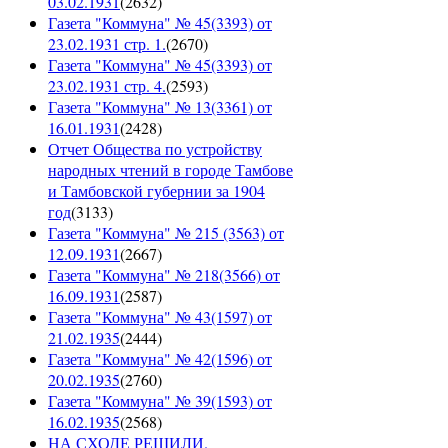
03.02.1931
(
2632
)
Газета "Коммуна" № 45(3393) от
23.02.1931 стр. 1.
(
2670
)
Газета "Коммуна" № 45(3393) от
23.02.1931 стр. 4.
(
2593
)
Газета "Коммуна" № 13(3361) от
16.01.1931
(
2428
)
Отчет Общества по устройству
народных чтений в городе Тамбове
и Тамбовской губернии за 1904
год
(
3133
)
Газета "Коммуна" № 215 (3563) от
12.09.1931
(
2667
)
Газета "Коммуна" № 218(3566) от
16.09.1931
(
2587
)
Газета "Коммуна" № 43(1597) от
21.02.1935
(
2444
)
Газета "Коммуна" № 42(1596) от
20.02.1935
(
2760
)
Газета "Коммуна" № 39(1593) от
16.02.1935
(
2568
)
НА СХОДЕ РЕШИЛИ.