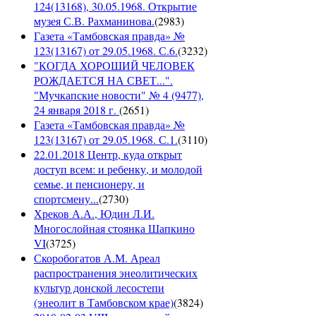
124(13168), 30.05.1968. Открытие
музея С.В. Рахманинова.
(
2983
)
Газета «Тамбовская правда» №
123(13167) от 29.05.1968. С.6.
(
3232
)
"КОГДА ХОРОШИЙ ЧЕЛОВЕК
РОЖДАЕТСЯ НА СВЕТ...".
"Мучкапские новости" № 4 (9477),
24 января 2018 г.
(
2651
)
Газета «Тамбовская правда» №
123(13167) от 29.05.1968. С.1.
(
3110
)
22.01.2018 Центр, куда открыт
доступ всем: и ребенку, и молодой
семье, и пенсионеру, и
спортсмену...
(
2730
)
Хреков А.А., Юдин Л.И.
Многослойная стоянка Шапкино
VI
(
3725
)
Скоробогатов А.М. Ареал
распространения энеолитических
культур донской лесостепи
(энеолит в Тамбовском крае)
(
3824
)