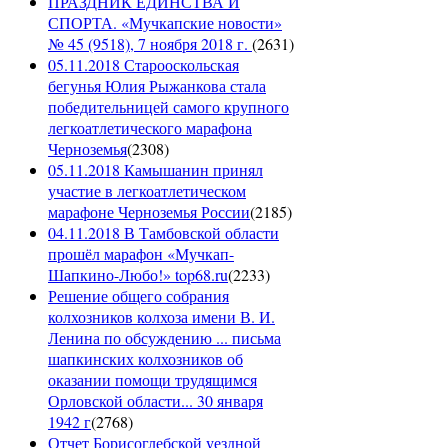
ПРАЗДНИК ЕДИНСТВА И
СПОРТА. «Мучкапские новости»
№ 45 (9518), 7 ноября 2018 г.
(
2631
)
05.11.2018 Старооскольская
бегунья Юлия Рыжанкова стала
победительницей самого крупного
легкоатлетического марафона
Черноземья
(
2308
)
05.11.2018 Камышанин принял
участие в легкоатлетическом
марафоне Черноземья России
(
2185
)
04.11.2018 В Тамбовской области
прошёл марафон «Мучкап-
Шапкино-Любо!» top68.ru
(
2233
)
Решение общего собрания
колхозников колхоза имени В. И.
Ленина по обсуждению ... письма
шапкинских колхозников об
оказании помощи трудящимся
Орловской области... 30 января
1942 г
(
2768
)
Отчет Борисоглебской уездной