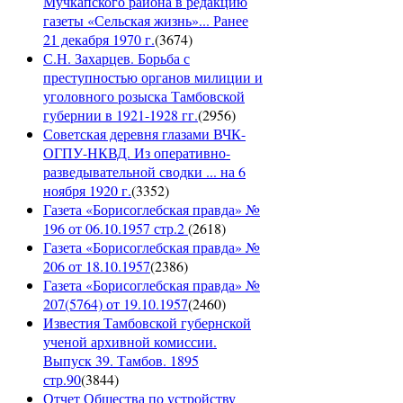
Мучкапского района в редакцию
газеты «Сельская жизнь»... Ранее
21 декабря 1970 г.
(
3674
)
С.Н. Захарцев. Борьба с
преступностью органов милиции и
уголовного розыска Тамбовской
губернии в 1921-1928 гг.
(
2956
)
Советская деревня глазами ВЧК-
ОГПУ-НКВД. Из оперативно-
разведывательной сводки ... на 6
ноября 1920 г.
(
3352
)
Газета «Борисоглебская правда» №
196 от 06.10.1957 стр.2
(
2618
)
Газета «Борисоглебская правда» №
206 от 18.10.1957
(
2386
)
Газета «Борисоглебская правда» №
207(5764) от 19.10.1957
(
2460
)
Известия Тамбовской губернской
ученой архивной комиссии.
Выпуск 39. Тамбов. 1895
стр.90
(
3844
)
Отчет Общества по устройству