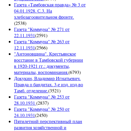
Газета «Тамбовская правда» № 3 от
04.01.1928. С.3. На
хлебозагоовительном фронте.
(
2538
)
Газета "Коммуна" № 271 от
22.11.1931
(
2591
)
Газета "Коммуна" № 263 от
12.11.1931
(
2566
)
"Антоновщина". Крестьянское
восстание в Тамбовской губернии
в 1920-1921 гг.: документы,
материалы, воспоминания.
(
6793
)
Докукин, Владимир Игнатьевич.
Правда о бандитах. 3-е изд. изд-во
Тамб. отделение.
(
3521
)
Газета "Коммуна" № 253 от
28.10.1931
(
2837
)
Газета "Коммуна" № 250 от
24.10.1931
(
2450
)
Пятилетний перспективный план
развития хозяйственной и