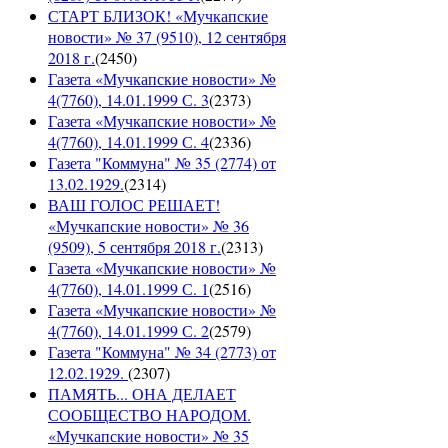
СТАРТ БЛИЗОК! «Мучкапские
новости» № 37 (9510), 12 сентября
2018 г.
(
2450
)
Газета «Мучкапские новости» №
4(7760), 14.01.1999 С. 3
(
2373
)
Газета «Мучкапские новости» №
4(7760), 14.01.1999 С. 4
(
2336
)
Газета "Коммуна" № 35 (2774) от
13.02.1929.
(
2314
)
ВАШ ГОЛОС РЕШАЕТ!
«Мучкапские новости» № 36
(9509), 5 сентября 2018 г.
(
2313
)
Газета «Мучкапские новости» №
4(7760), 14.01.1999 С. 1
(
2516
)
Газета «Мучкапские новости» №
4(7760), 14.01.1999 С. 2
(
2579
)
Газета "Коммуна" № 34 (2773) от
12.02.1929.
(
2307
)
ПАМЯТЬ... ОНА ДЕЛАЕТ
СООБЩЕСТВО НАРОДОМ.
«Мучкапские новости» № 35