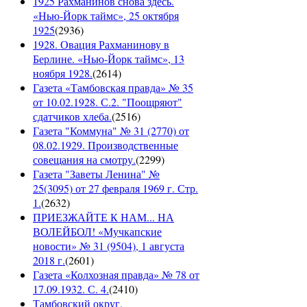
1925 Рахманинов снова здесь.
«Нью-Йорк таймс», 25 октября
1925
(
2936
)
1928. Овация Рахманинову в
Берлине. «Нью-Йорк таймс», 13
ноября 1928.
(
2614
)
Газета «Тамбовская правда» № 35
от 10.02.1928. С.2. "Поощряют"
сдатчиков хлеба.
(
2516
)
Газета "Коммуна" № 31 (2770) от
08.02.1929. Производственные
совещания на смотру.
(
2299
)
Газета "Заветы Ленина" №
25(3095) от 27 февраля 1969 г. Стр.
1.
(
2632
)
ПРИЕЗЖАЙТЕ К НАМ... НА
ВОЛЕЙБОЛ! «Мучкапские
новости» № 31 (9504), 1 августа
2018 г.
(
2601
)
Газета «Колхозная правда» № 78 от
17.09.1932. С. 4.
(
2410
)
Тамбовский округ.