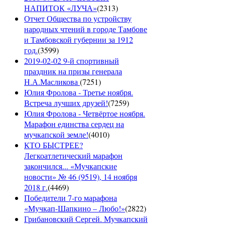
НАПИТОК «ЛУЧА»
(
2313
)
Отчет Общества по устройству
народных чтений в городе Тамбове
и Тамбовской губернии за 1912
год.
(
3599
)
2019-02-02 9-й спортивный
праздник на призы генерала
Н.А.Масликова
(
7251
)
Юлия Фролова - Третье ноября.
Встреча лучших друзей!
(
7259
)
Юлия Фролова - Четвёртое ноября.
Марафон единства сердец на
мучкапской земле!
(
4010
)
КТО БЫСТРЕЕ?
Легкоатлетический марафон
закончился... «Мучкапские
новости» № 46 (9519), 14 ноября
2018 г.
(
4469
)
Победители 7-го марафона
«Мучкап-Шапкино – Любо!»
(
2822
)
Грибановский Сергей. Мучкапский