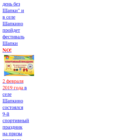
день без
Шапки" и
в селе
Шапкино
пройдет
фестиваль
Шапки
NO!
2 февраля
2019 года
в
селе
Шапкино
состоялся
9-й
спортивный
праздник
на призы
генерала