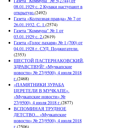
Газета "Коммуна" № 5(2744) от
08.01.1929 с. 2 Кулаки наступают в
открытую.
(
2492
)
Газета «Колхозная правда» № 7 от
26.01.1932. С. 1.
(
2574
)
Газета "Коммуна" № 1 от
03.01.1929 с. 2.
(
2619
)
Газета «Голос пахаря» № 1 (700) от
04.01.1928 г. СУД. Поджигатели.
(
2353
)
ШЕСТОЙ ПАСТЕРНАКОВСКИЙ,
ЗДРАВСТВУЙ! «Мучкапские
новости» № 27(9500), 4 июля 2018
г.
(
2468
)
«ПАМЯТНИКИ ЗУРАБА
ЦЕРЕТЕЛИ В МУЧКАПЕ».
«Мучкапские новости» №
27(9500), 4 июля 2018 г.
(
2877
)
ВСПОМИНАЯ ТРУДНОЕ
ДЕТСТВО... «Мучкапские
новости» № 27(9500), 4 июля 2018
г.
(
2506
)