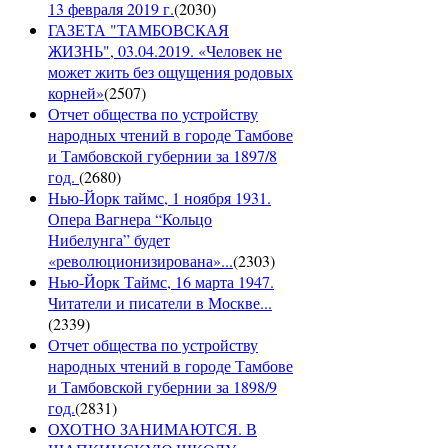
13 февраля 2019 г.
(
2030
)
ГАЗЕТА "ТАМБОВСКАЯ
ЖИЗНЬ", 03.04.2019. «Человек не
может жить без ощущения родовых
корней»
(
2507
)
Отчет общества по устройству
народных чтений в городе Тамбове
и Тамбовской губернии за 1897/8
год.
(
2680
)
Нью-Йорк таймс, 1 ноября 1931.
Опера Вагнера “Кольцо
Нибелунга” будет
«революционизирована»...
(
2303
)
Нью-Йорк Таймс, 16 марта 1947.
Читатели и писатели в Москве...
(
2339
)
Отчет общества по устройству
народных чтений в городе Тамбове
и Тамбовской губернии за 1898/9
год.
(
2831
)
ОХОТНО ЗАНИМАЮТСЯ. В