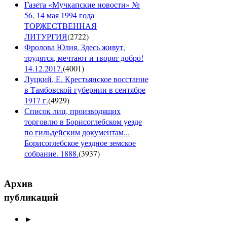
Газета «Мучкапские новости» №
56, 14 мая 1994 года
ТОРЖЕСТВЕННАЯ
ЛИТУРГИЯ
(
2722
)
Фролова Юлия. Здесь живут,
трудятся, мечтают и творят добро!
14.12.2017.
(
4001
)
Луцкий, Е. Крестьянское восстание
в Тамбовской губернии в сентябре
1917 г.
(
4929
)
Список лиц, производящих
торговлю в Борисоглебском уезде
по гильдейским документам...
Борисоглебское уездное земское
собрание. 1888.
(
3937
)
Архив
публикаций
►