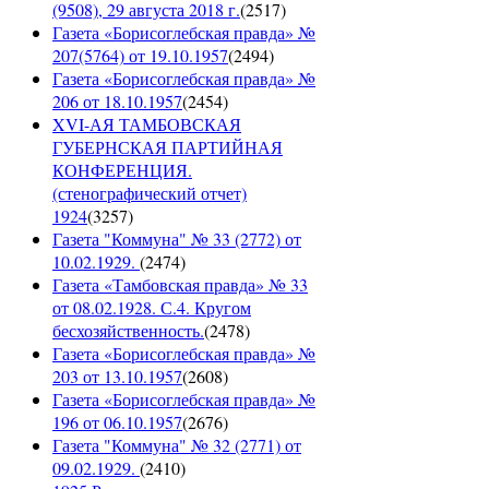
(9508), 29 августа 2018 г.
(
2517
)
Газета «Борисоглебская правда» №
207(5764) от 19.10.1957
(
2494
)
Газета «Борисоглебская правда» №
206 от 18.10.1957
(
2454
)
XVI-АЯ ТАМБОВСКАЯ
ГУБЕРНСКАЯ ПАРТИЙНАЯ
КОНФЕРЕНЦИЯ.
(стенографический отчет)
1924
(
3257
)
Газета "Коммуна" № 33 (2772) от
10.02.1929.
(
2474
)
Газета «Тамбовская правда» № 33
от 08.02.1928. С.4. Кругом
бесхозяйственность.
(
2478
)
Газета «Борисоглебская правда» №
203 от 13.10.1957
(
2608
)
Газета «Борисоглебская правда» №
196 от 06.10.1957
(
2676
)
Газета "Коммуна" № 32 (2771) от
09.02.1929.
(
2410
)