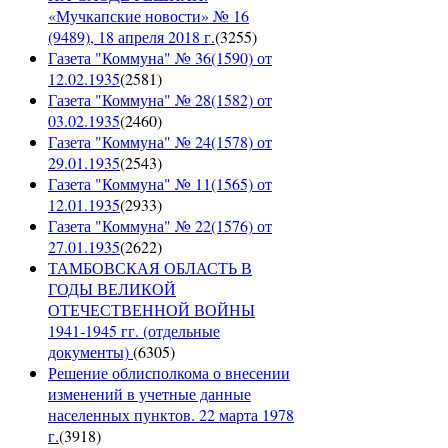
«Мучкапские новости» № 16
(9489), 18 апреля 2018 г.
(
3255
)
Газета "Коммуна" № 36(1590) от
12.02.1935
(
2581
)
Газета "Коммуна" № 28(1582) от
03.02.1935
(
2460
)
Газета "Коммуна" № 24(1578) от
29.01.1935
(
2543
)
Газета "Коммуна" № 11(1565) от
12.01.1935
(
2933
)
Газета "Коммуна" № 22(1576) от
27.01.1935
(
2622
)
ТАМБОВСКАЯ ОБЛАСТЬ В
ГОДЫ ВЕЛИКОЙ
ОТЕЧЕСТВЕННОЙ ВОЙНЫ
1941-1945 гг. (отдельные
документы)
(
6305
)
Решение облисполкома о внесении
изменений в учетные данные
населенных пунктов. 22 марта 1978
г.
(
3918
)