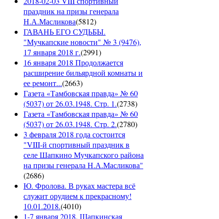
2018-02-03 VIII спортивный
праздник на призы генерала
Н.А.Масликова
(
5812
)
ГАВАНЬ ЕГО СУДЬБЫ.
"Мучкапские новости" № 3 (9476),
17 января 2018 г.
(
2991
)
16 января 2018 Продолжается
расширение бильярдной комнаты и
ее ремонт...
(
2663
)
Газета «Тамбовская правда» № 60
(5037) от 26.03.1948. Стр. 1.
(
2738
)
Газета «Тамбовская правда» № 60
(5037) от 26.03.1948. Стр. 2.
(
2780
)
3 февраля 2018 года состоится
"VIII-й спортивный праздник в
селе Шапкино Мучкапского района
на призы генерала Н.А.Масликова"
(
2686
)
Ю. Фролова. В руках мастера всё
служит орудием к прекрасному!
10.01.2018.
(
4010
)
1-7 января 2018. Шапкинская