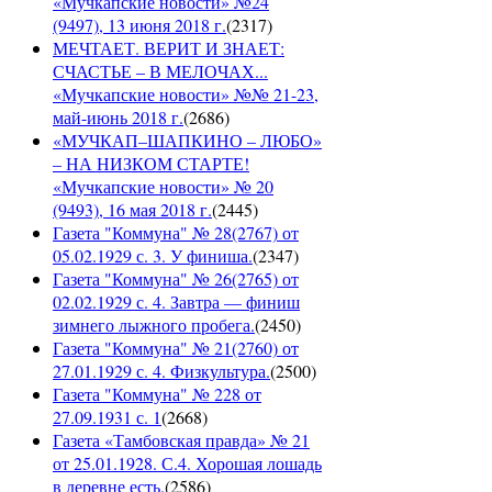
«Мучкапские новости» №24
(9497), 13 июня 2018 г.
(
2317
)
МЕЧТАЕТ. ВЕРИТ И ЗНАЕТ:
СЧАСТЬЕ – В МЕЛОЧАХ...
«Мучкапские новости» №№ 21-23,
май-июнь 2018 г.
(
2686
)
«МУЧКАП–ШАПКИНО – ЛЮБО»
– НА НИЗКОМ СТАРТЕ!
«Мучкапские новости» № 20
(9493), 16 мая 2018 г.
(
2445
)
Газета "Коммуна" № 28(2767) от
05.02.1929 с. 3. У финиша.
(
2347
)
Газета "Коммуна" № 26(2765) от
02.02.1929 с. 4. Завтра — финиш
зимнего лыжного пробега.
(
2450
)
Газета "Коммуна" № 21(2760) от
27.01.1929 с. 4. Физкультура.
(
2500
)
Газета "Коммуна" № 228 от
27.09.1931 с. 1
(
2668
)
Газета «Тамбовская правда» № 21
от 25.01.1928. С.4. Хорошая лошадь
в деревне есть.
(
2586
)