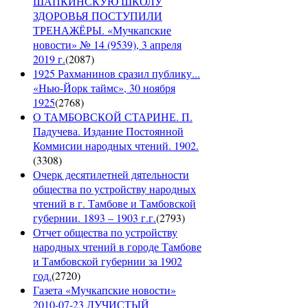
ШАПКИНСКУЮ ШКОЛУ
ЗДОРОВЬЯ ПОСТУПИЛИ
ТРЕНАЖЁРЫ. «Мучкапские
новости» № 14 (9539), 3 апреля
2019 г.
(
2087
)
1925 Рахманинов сразил публику...
«Нью-Йорк таймс», 30 ноября
1925
(
2768
)
О ТАМБОВСКОЙ СТАРИНЕ. П.
Падучева. Издание Постоянной
Коммисии народных чтений. 1902.
(
3308
)
Очерк десятилетней дятельности
общества по устройству народных
чтений в г. Тамбове и Тамбовской
губернии. 1893 – 1903 г.г.
(
2793
)
Отчет общества по устройству
народных чтений в городе Тамбове
и Тамбовской губернии за 1902
год.
(
2720
)
Газета «Мучкапские новости»
2010-07-23 ЛУЧИСТЫЙ