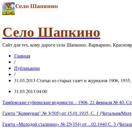
Село Шапкино
Сайт для тех, кому дороги села Шапкино, Варварино, Красноя
Главная
/
Публикации
/
31.03.2013 Статьи из старых газет и журналов 1906, 1935, 1
31.03.2013 04:00
Тамбовские губернские ведомости. - 1906, 21 февраля № 40. Ст
Газета "Коммунар" № 3(505) от 15.01.1935, С. 1 (Читальня/Мат
Газета «Молодой сталинец» № 25(354) от ...02.1940 С. 3 (Чита