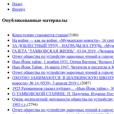
Назад
Вперёд
Опубликованные материалы
Коростелево становится старше
(
2180
)
На войне — как на войне. «Мучкапские новости», 16 сент
ЗА ДОБЛЕСТНЫЙ ТРУД – НАГРАДЫ НА ГРУДЬ. «Мучкапски
ГАЗЕТА "ТАМБОВСКАЯ ЖИЗНЬ", 03.04.2019. «Человек н
Отчет общества по устройству народных чтений в городе
Нью-Йорк таймс, 1 ноября 1931. Опера Вагнера “Кольцо 
Нью-Йорк Таймс, 16 марта 1947. Читатели и писатели в М
Отчет общества по устройству народных чтений в городе 
ОХОТНО ЗАНИМАЮТСЯ. В ШАПКИНСКУЮ ШКОЛУ З
новости» № 14 (9539), 3 апреля 2019 г.
(
2087
)
1925 Рахманинов сразил публику... «Нью-Йорк таймс», 3
О ТАМБОВСКОЙ СТАРИНЕ. П. Падучева. Издание Посто
Очерк десятилетней дятельности общества по устройству
1903 г.г.
(
2794
)
Отчет общества по устройству народных чтений в городе 