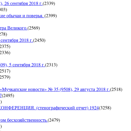
26 сентября 2018 г.
(
2339
)
303
)
кие обычаи и поверья.
(
2399
)
тра Великого.
(
2569
)
278
)
ентября 2018 г.
(
2450
)
2375
)
2336
)
, 5 сентября 2018 г.
(
2313
)
2517
)
2579
)
пские новости» № 35 (9508), 29 августа 2018 г.
(
2518
)
7
(
2495
)
5
)
ЕРЕНЦИЯ. (стенографический отчет) 1924
(
3258
)
гом бесхозяйственность.
(
2479
)
9
)