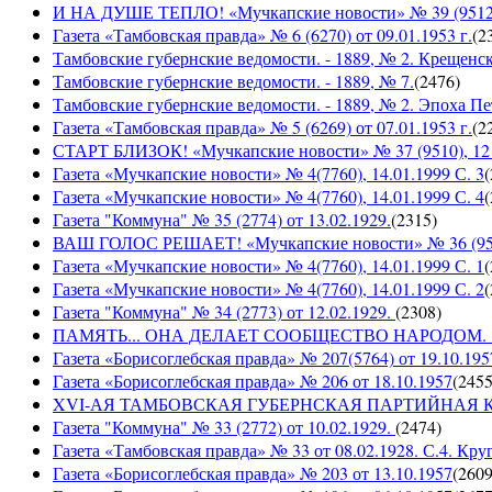
И НА ДУШЕ ТЕПЛО! «Мучкапские новости» № 39 (9512), 
Газета «Тамбовская правда» № 6 (6270) от 09.01.1953 г.
(
2
Тамбовские губернские ведомости. - 1889, № 2. Крещенс
Тамбовские губернские ведомости. - 1889, № 7.
(
2476
)
Тамбовские губернские ведомости. - 1889, № 2. Эпоха Пе
Газета «Тамбовская правда» № 5 (6269) от 07.01.1953 г.
(
2
СТАРТ БЛИЗОК! «Мучкапские новости» № 37 (9510), 12 с
Газета «Мучкапские новости» № 4(7760), 14.01.1999 С. 3
(
Газета «Мучкапские новости» № 4(7760), 14.01.1999 С. 4
(
Газета "Коммуна" № 35 (2774) от 13.02.1929.
(
2315
)
ВАШ ГОЛОС РЕШАЕТ! «Мучкапские новости» № 36 (9509)
Газета «Мучкапские новости» № 4(7760), 14.01.1999 С. 1
(
Газета «Мучкапские новости» № 4(7760), 14.01.1999 С. 2
(
Газета "Коммуна" № 34 (2773) от 12.02.1929.
(
2308
)
ПАМЯТЬ... ОНА ДЕЛАЕТ СООБЩЕСТВО НАРОДОМ. «Мучка
Газета «Борисоглебская правда» № 207(5764) от 19.10.195
Газета «Борисоглебская правда» № 206 от 18.10.1957
(
245
XVI-АЯ ТАМБОВСКАЯ ГУБЕРНСКАЯ ПАРТИЙНАЯ КОНФ
Газета "Коммуна" № 33 (2772) от 10.02.1929.
(
2474
)
Газета «Тамбовская правда» № 33 от 08.02.1928. С.4. Кру
Газета «Борисоглебская правда» № 203 от 13.10.1957
(
260