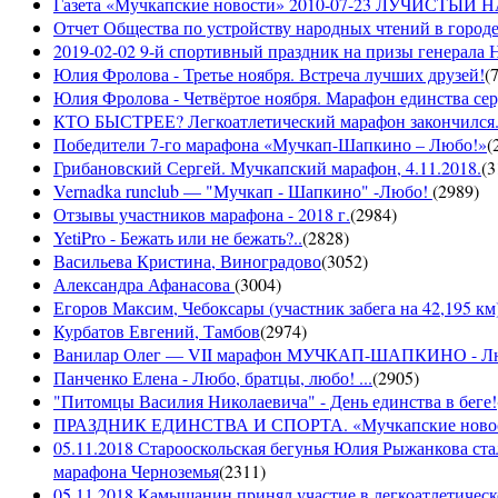
Газета «Мучкапские новости» 2010-07-23 ЛУЧИСТЫ
Отчет Общества по устройству народных чтений в городе
2019-02-02 9-й спортивный праздник на призы генерала
Юлия Фролова - Третье ноября. Встреча лучших друзей!
(
Юлия Фролова - Четвёртое ноября. Марафон единства сер
КТО БЫСТРЕЕ? Легкоатлетический марафон закончился...
Победители 7-го марафона «Мучкап-Шапкино – Любо!»
(
Грибановский Сергей. Мучкапский марафон, 4.11.2018.
(
3
Vernadka runclub — "Мучкап - Шапкино" -Любо!
(
2989
)
Отзывы участников марафона - 2018 г.
(
2984
)
YetiPro - Бежать или не бежать?..
(
2828
)
Васильева Кристина, Виноградово
(
3052
)
Александра Афанасова
(
3004
)
Егоров Максим, Чебоксары (участник забега на 42,195 км
Курбатов Евгений, Тамбов
(
2974
)
Ванилар Олег — VII марафон МУЧКАП-ШАПКИНО - Л
Панченко Елена - Любо, братцы, любо! ...
(
2905
)
"Питомцы Василия Николаевича" - День единства в беге!
ПРАЗДНИК ЕДИНСТВА И СПОРТА. «Мучкапские новости»
05.11.2018 Старооскольская бегунья Юлия Рыжанкова ста
марафона Черноземья
(
2311
)
05.11.2018 Камышанин принял участие в легкоатлетичес