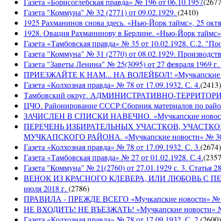
Газета «Борисоглебская правда» № 196 от 06.10.1957
(
267
Газета "Коммуна" № 32 (2771) от 09.02.1929.
(
2410
)
1925 Рахманинов снова здесь. «Нью-Йорк таймс», 25 октя
1928. Овация Рахманинову в Берлине. «Нью-Йорк таймс»,
Газета «Тамбовская правда» № 35 от 10.02.1928. С.2. "П
Газета "Коммуна" № 31 (2770) от 08.02.1929. Производст
Газета "Заветы Ленина" № 25(3095) от 27 февраля 1969 г. 
ПРИЕЗЖАЙТЕ К НАМ... НА ВОЛЕЙБОЛ! «Мучкапские ново
Газета «Колхозная правда» № 78 от 17.09.1932. С. 4.
(
2413
)
Тамбовский округ. АДМИНИСТРАТИВНО-ТЕРРИТОР
ЦЧО. Районирование СССР:Сборник материалов по район
ЗАЧИСЛЕН В СПИСКИ НАВЕЧНО. «Мучкапские новости» 
ПЕРЕЧЕНЬ ИЗБИРАТЕЛЬНЫХ УЧАСТКОВ, УЧАСТК
МУЧКАПСКОГО РАЙОНА. «Мучкапские новости» № 30(95
Газета «Колхозная правда» № 78 от 17.09.1932. С. 3.
(
2674
)
Газета «Тамбовская правда» № 27 от 01.02.1928. С.4.
(
235
Газета "Коммуна" № 21(2760) от 27.01.1929 с. 3. Статья 28,
ВЕНОК ИЗ КРАСНОГО КЛЕВЕРА, ИЛИ ЛЮБОВЬ С ПЕРВО
июля 2018 г.
(
2786
)
ПРАВИЛА - ПРЕЖДЕ ВСЕГО «Мучкапские новости» № 29(
НЕ ВХОДИТЬ! НЕ ВЪЕЗЖАТЬ! «Мучкапские новости» № 2
Газета «Колхозная правда» № 78 от 17.09.1932. С. 2.
(
2600
)