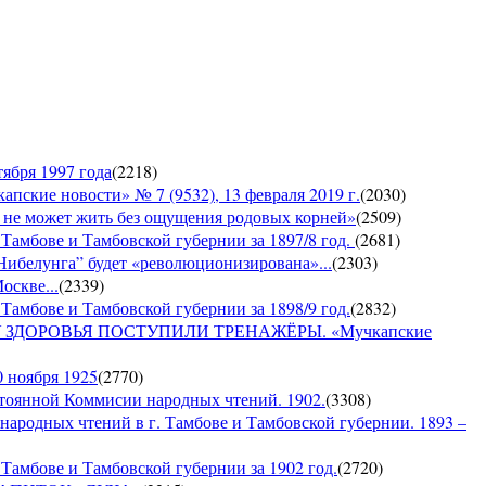
ября 1997 года
(
2218
)
е новости» № 7 (9532), 13 февраля 2019 г.
(
2030
)
е может жить без ощущения родовых корней»
(
2509
)
 Тамбове и Тамбовской губернии за 1897/8 год.
(
2681
)
Нибелунга” будет «революционизирована»...
(
2303
)
оскве...
(
2339
)
Тамбове и Тамбовской губернии за 1898/9 год.
(
2832
)
ДОРОВЬЯ ПОСТУПИЛИ ТРЕНАЖЁРЫ. «Мучкапские
0 ноября 1925
(
2770
)
янной Коммисии народных чтений. 1902.
(
3308
)
 народных чтений в г. Тамбове и Тамбовской губернии. 1893 –
Тамбове и Тамбовской губернии за 1902 год.
(
2720
)