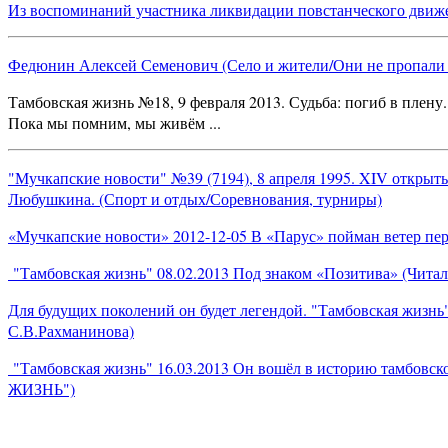
Из воспоминаний участника ликвидации повстанческого движе
Федюнин Алексей Семенович (Село и жители/Они не пропали б
Тамбовская жизнь №18, 9 февраля 2013. Судьба: погиб в плену.
Пока мы помним, мы живём ...
"Мучкапские новости" №39 (7194), 8 апреля 1995. XIV открыты
Любушкина. (Спорт и отдых/Соревнования, турниры)
«Мучкапские новости» 2012-12-05 В «Парус» пойман ветер пе
"Тамбовская жизнь" 08.02.2013 Под знаком «Позитива» (Чита
Для будущих поколений он будет легендой. "Тамбовская жизнь"
С.В.Рахманинова)
"Тамбовская жизнь" 16.03.2013 Он вошёл в историю тамбовско
ЖИЗНЬ")