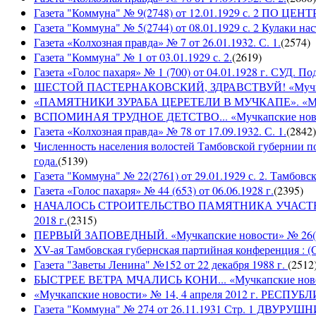
Газета "Коммуна" № 9(2748) от 12.01.1929 с. 2 П
Газета "Коммуна" № 5(2744) от 08.01.1929 с. 2 Кулаки на
Газета «Колхозная правда» № 7 от 26.01.1932. С. 1.
(
2574
)
Газета "Коммуна" № 1 от 03.01.1929 с. 2.
(
2619
)
Газета «Голос пахаря» № 1 (700) от 04.01.1928 г. СУД. П
ШЕСТОЙ ПАСТЕРНАКОВСКИЙ, ЗДРАВСТВУЙ! «Мучкапски
«ПАМЯТНИКИ ЗУРАБА ЦЕРЕТЕЛИ В МУЧКАПЕ». «Мучкапс
ВСПОМИНАЯ ТРУДНОЕ ДЕТСТВО... «Мучкапские новости
Газета «Колхозная правда» № 78 от 17.09.1932. С. 1.
(
2842
)
Численность населения волостей Тамбовской губернии 
года.
(
5139
)
Газета "Коммуна" № 22(2761) от 29.01.1929 с. 2. Тамбовс
Газета «Голос пахаря» № 44 (653) от 06.06.1928 г.
(
2395
)
НАЧАЛОСЬ СТРОИТЕЛЬСТВО ПАМЯТНИКА УЧАСТНИКАМ
2018 г.
(
2315
)
ПЕРВЫЙ ЗАПОВЕДНЫЙ. «Мучкапские новости» № 26(949
XV-ая Тамбовская губернская партийная конференция : (
Газета "Заветы Ленина" №152 от 22 декабря 1988 г.
(
2512
БЫСТРЕЕ ВЕТРА МЧАЛИСЬ КОНИ... «Мучкапские новости
«Мучкапские новости» № 14, 4 апреля 2012 г. РЕ
Газета "Коммуна" № 274 от 26.11.1931 Стр. 1 ДВУ