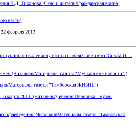
ния В.Д. Тихонова (Село и жители/Гражданская война)
ез вести)
 22 февраля 2013.
й турнир по волейболу на приз Героя Советского Союза И.Т.
ремен (Читальня/Материалы газеты "Мучкапские новости" )
льня/Материалы газеты "Тамбовская ЖИЗНЬ")
, 6 марта 2013. (Читальня/Деревня Ивановка - музей
го краеведения (Читальня/Материалы газеты "Тамбовская