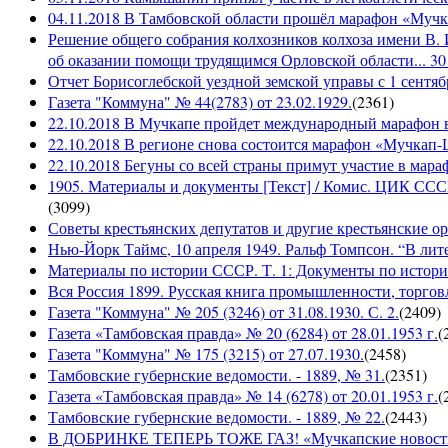
04.11.2018 В Тамбовской области прошёл марафон «Муч
Решение общего собрания колхозников колхоза имени В. 
об оказании помощи трудящимся Орловской области... 30 
Отчет Борисоглебской уездной земской управы с 1 сентябр
Газета "Коммуна" № 44(2783) от 23.02.1929.
(
2361
)
22.10.2018 В Мучкапе пройдет международный марафон в
22.10.2018 В регионе снова состоится марафон «Мучкап
22.10.2018 Бегуны со всей страны примут участие в ма
1905. Материалы и документы [Текст] / Комис. ЦИК СССР 
(
3099
)
Советы крестьянских депутатов и другие крестьянские орга
Нью-Йорк Таймс, 10 апреля 1949. Ральф Томпсон. “В лите
Материалы по истории СССР. Т. 1: Документы по истории
Вся Россия 1899. Русская книга промышленности, торгов
Газета "Коммуна" № 205 (3246) от 31.08.1930. С. 2.
(
2409
)
Газета «Тамбовская правда» № 20 (6284) от 28.01.1953 г.
(
Газета "Коммуна" № 175 (3215) от 27.07.1930.
(
2458
)
Тамбовские губернские ведомости. - 1889, № 31.
(
2351
)
Газета «Тамбовская правда» № 14 (6278) от 20.01.1953 г.
(
Тамбовские губернские ведомости. - 1889, № 22.
(
2443
)
В ДОБРИНКЕ ТЕПЕРЬ ТОЖЕ ГАЗ! «Мучкапские новости» №