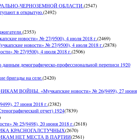
О ЦЕНТРАЛЬНО-ЧЕРНОЗЕМНОЙ ОБЛАСТИ.
(
2547
)
ступают в открытую.
(
2492
)
оджигатели.
(
2353
)
е новости» № 27(9500), 4 июля 2018 г.
(
2469
)
кие новости» № 27(9500), 4 июля 2018 г.
(
2878
)
» № 27(9500), 4 июля 2018 г.
(
2506
)
по данным демографическо-профессиональной переписи 1920
кие бригады на селе.
(
2420
)
 ВОЙНЫ. «Мучкапские новости» № 26(9499), 27 июня
9), 27 июня 2018 г.
(
2382
)
Стенографический отчет) 1924
(
7839
)
)
» № 25(9498), 20 июня 2018 г.
(
2618
)
СПУБЛИКА КРАСНОГАЛСТУЧНЫХ
(
2670
)
РУШНИКАМ НЕТ МЕСТА В ПАРТИИ
(
2561
)