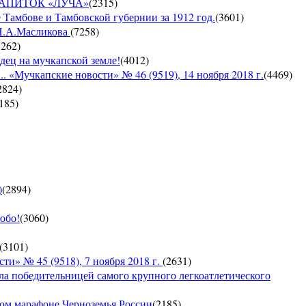
Й НАПИТОК «ЛУЧА»
(
2315
)
 Тамбове и Тамбовской губернии за 1912 год.
(
3601
)
 Н.А.Масликова
(
7258
)
7262
)
дец на мучкапской земле!
(
4012
)
 «Мучкапские новости» № 46 (9519), 14 ноября 2018 г.
(
4469
)
2824
)
185
)
)
(
2894
)
юбо!
(
3060
)
(
3101
)
 № 45 (9518), 7 ноября 2018 г.
(
2631
)
ла победительницей самого крупного легкоатлетического
ком марафоне Черноземья России
(
2185
)