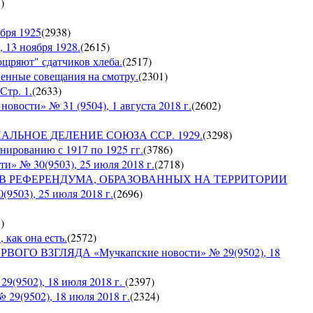
7
)
бря 1925
(
2938
)
 13 ноября 1928.
(
2615
)
оощряют" сдатчиков хлеба.
(
2517
)
венные совещания на смотру.
(
2301
)
Стр. 1.
(
2633
)
сти» № 31 (9504), 1 августа 2018 г.
(
2602
)
ИАЛЬНОЕ ДЕЛЕНИЕ СОЮЗА ССР. 1929.
(
3298
)
ированию с 1917 по 1925 гг.
(
3786
)
№ 30(9503), 25 июля 2018 г.
(
2718
)
ОВ РЕФЕРЕНДУМА, ОБРАЗОВАННЫХ НА ТЕРРИТОРИИ
03), 25 июля 2018 г.
(
2696
)
7
)
 как она есть.
(
2572
)
ГО ВЗГЛЯДА «Мучкапские новости» № 29(9502), 18
9502), 18 июля 2018 г.
(
2397
)
9(9502), 18 июля 2018 г.
(
2324
)