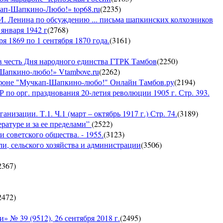
кап-Шапкино-Любо!» top68.ru
(
2235
)
И. Ленина по обсуждению ... письма шапкинских колхозников
января 1942 г
(
2768
)
я 1869 по 1 сентября 1870 года.
(
3161
)
 честь Дня народного единства ГТРК Тамбов
(
2250
)
-Шапкино-любо!» Vtambove.ru
(
2262
)
рафоне "Мучкап-Шапкино-любо!" Онлайн Тамбов.ру
(
2194
)
по орг. празднования 20-летия революции 1905 г. Стр. 393.
низации. Т.1. Ч.1 (март – октябрь 1917 г.) Стр. 74.
(
3189
)
ратуре и за ее пределами”
(
2522
)
 советского общества. - 1955.
(
3123
)
ли, сельского хозяйства и администрации
(
3506
)
2367
)
2472
)
 39 (9512), 26 сентября 2018 г.
(
2495
)