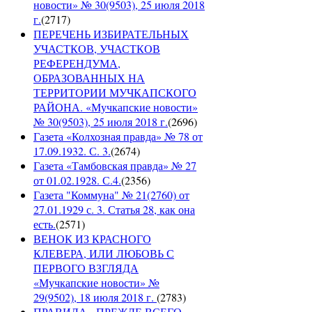
новости» № 30(9503), 25 июля 2018
г.
(
2717
)
ПЕРЕЧЕНЬ ИЗБИРАТЕЛЬНЫХ
УЧАСТКОВ, УЧАСТКОВ
РЕФЕРЕНДУМА,
ОБРАЗОВАННЫХ НА
ТЕРРИТОРИИ МУЧКАПСКОГО
РАЙОНА. «Мучкапские новости»
№ 30(9503), 25 июля 2018 г.
(
2696
)
Газета «Колхозная правда» № 78 от
17.09.1932. С. 3.
(
2674
)
Газета «Тамбовская правда» № 27
от 01.02.1928. С.4.
(
2356
)
Газета "Коммуна" № 21(2760) от
27.01.1929 с. 3. Статья 28, как она
есть.
(
2571
)
ВЕНОК ИЗ КРАСНОГО
КЛЕВЕРА, ИЛИ ЛЮБОВЬ С
ПЕРВОГО ВЗГЛЯДА
«Мучкапские новости» №
29(9502), 18 июля 2018 г.
(
2783
)
ПРАВИЛА - ПРЕЖДЕ ВСЕГО