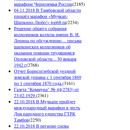
марафоне Черноземья России
(
2185
)
04.11.2018 В Тамбовской области
прошёл марафон «Мучкап-
Шапкино-Любо!» top68.ru
(
2234
)
Решение общего собрания
колхозников колхоза имени В. И.
Ленина по обсуждению ... письма
шапкинских колхозников об
оказании помощи трудящимся
Орловской области... 30 января
1942 г
(
2768
)
Отчет Борисоглебской уездной
земской управы с 1 сентября 1869
по 1 сентября 1870 года.
(
3161
)
Газета "Коммуна" № 44(2783) от
23.02.1929.
(
2361
)
22.10.2018 В Мучкапе пройдет
международный марафон в честь
Дня народного единства ГТРК
Тамбов
(
2250
)
22.10.2018 В регионе снова