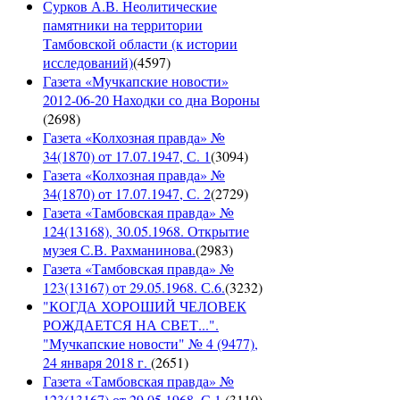
Сурков А.В. Неолитические
памятники на территории
Тамбовской области (к истории
исследований)
(
4597
)
Газета «Мучкапские новости»
2012-06-20 Находки со дна Вороны
(
2698
)
Газета «Колхозная правда» №
34(1870) от 17.07.1947, С. 1
(
3094
)
Газета «Колхозная правда» №
34(1870) от 17.07.1947, С. 2
(
2729
)
Газета «Тамбовская правда» №
124(13168), 30.05.1968. Открытие
музея С.В. Рахманинова.
(
2983
)
Газета «Тамбовская правда» №
123(13167) от 29.05.1968. С.6.
(
3232
)
"КОГДА ХОРОШИЙ ЧЕЛОВЕК
РОЖДАЕТСЯ НА СВЕТ...".
"Мучкапские новости" № 4 (9477),
24 января 2018 г.
(
2651
)
Газета «Тамбовская правда» №
123(13167) от 29.05.1968. С.1.
(
3110
)