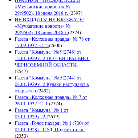
«Мучкапские новости» №
29(9502), 18 июля 2018 г.
(
2397
)
НЕ ВХОДИТЬ! НЕ ВЪЕЗЖАТЬ!
«Мучкапские новости» №
29(9502), 18 июля 2018 г.
(
2324
)
Газета «Колхозная правда» № 78 от
17.09.1932. С. 2.
(
2600
)
Газета "Коммуна" № 9(2748) от
12.01.1929 с. 2 ПО ЦЕНТРАЛЬНО-
ЧЕРНОЗЕМНОЙ ОБЛАСТИ.
(
2547
)
Газета "Коммуна" № 5(2744) от
08.01.1929 с. 2 Кулаки наступают в
открытую.
(
2492
)
Газета «Колхозная правда» № 7 от
26.01.1932. С. 1.
(
2574
)
Газета "Коммуна" № 1 от
03.01.1929 с. 2.
(
2619
)
Газета «Голос пахаря» № 1 (700) от
04.01.1928 г. СУД. Поджигатели.
(
2353
)