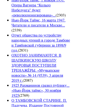
Опера Вагнера “Кольцо
Нибелунга” будет
«революционизирована»...
(
2303
)
Нью-Йорк Таймс, 16 марта 1947.
Читатели и писатели в Москве...
(
2339
)
Отчет общества по устройству
народных чтений в городе Тамбове
и Тамбовской губернии за 1898/9
год.
(
2831
)
ОХОТНО ЗАНИМАЮТСЯ. В
ШАПКИНСКУЮ ШКОЛУ
ЗДОРОВЬЯ ПОСТУПИЛИ
ТРЕНАЖЁРЫ. «Мучкапские
новости» № 14 (9539), 3 апреля
2019 г.
(
2087
)
1925 Рахманинов сразил публику...
«Нью-Йорк таймс», 30 ноября
1925
(
2769
)
О ТАМБОВСКОЙ СТАРИНЕ. П.
Падучева. Издание Постоянной