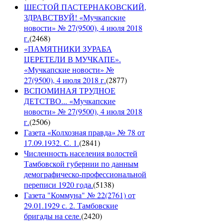
ШЕСТОЙ ПАСТЕРНАКОВСКИЙ,
ЗДРАВСТВУЙ! «Мучкапские
новости» № 27(9500), 4 июля 2018
г.
(
2468
)
«ПАМЯТНИКИ ЗУРАБА
ЦЕРЕТЕЛИ В МУЧКАПЕ».
«Мучкапские новости» №
27(9500), 4 июля 2018 г.
(
2877
)
ВСПОМИНАЯ ТРУДНОЕ
ДЕТСТВО... «Мучкапские
новости» № 27(9500), 4 июля 2018
г.
(
2506
)
Газета «Колхозная правда» № 78 от
17.09.1932. С. 1.
(
2841
)
Численность населения волостей
Тамбовской губернии по данным
демографическо-профессиональной
переписи 1920 года.
(
5138
)
Газета "Коммуна" № 22(2761) от
29.01.1929 с. 2. Тамбовские
бригады на селе.
(
2420
)