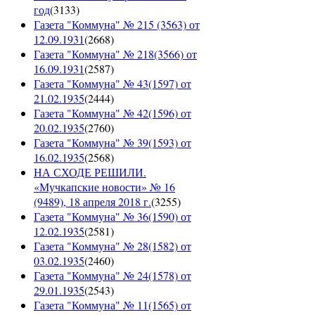
год
(
3133
)
Газета "Коммуна" № 215 (3563) от
12.09.1931
(
2668
)
Газета "Коммуна" № 218(3566) от
16.09.1931
(
2587
)
Газета "Коммуна" № 43(1597) от
21.02.1935
(
2444
)
Газета "Коммуна" № 42(1596) от
20.02.1935
(
2760
)
Газета "Коммуна" № 39(1593) от
16.02.1935
(
2568
)
НА СХОДЕ РЕШИЛИ.
«Мучкапские новости» № 16
(9489), 18 апреля 2018 г.
(
3255
)
Газета "Коммуна" № 36(1590) от
12.02.1935
(
2581
)
Газета "Коммуна" № 28(1582) от
03.02.1935
(
2460
)
Газета "Коммуна" № 24(1578) от
29.01.1935
(
2543
)
Газета "Коммуна" № 11(1565) от