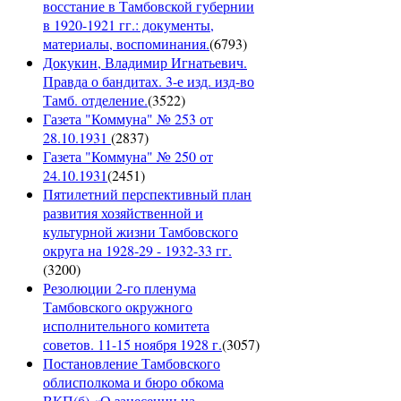
восстание в Тамбовской губернии
в 1920-1921 гг.: документы,
материалы, воспоминания.
(
6793
)
Докукин, Владимир Игнатьевич.
Правда о бандитах. 3-е изд. изд-во
Тамб. отделение.
(
3522
)
Газета "Коммуна" № 253 от
28.10.1931
(
2837
)
Газета "Коммуна" № 250 от
24.10.1931
(
2451
)
Пятилетний перспективный план
развития хозяйственной и
культурной жизни Тамбовского
округа на 1928-29 - 1932-33 гг.
(
3200
)
Резолюции 2-го пленума
Тамбовского окружного
исполнительного комитета
советов. 11-15 ноября 1928 г.
(
3057
)
Постановление Тамбовского
облисполкома и бюро обкома
ВКП(б) «О занесении на