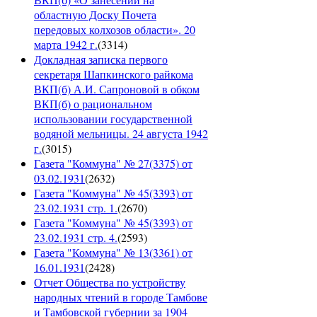
областную Доску Почета
передовых колхозов области». 20
марта 1942 г.
(
3314
)
Докладная записка первого
секретаря Шапкинского райкома
ВКП(б) А.И. Сапроновой в обком
ВКП(б) о рациональном
использовании государственной
водяной мельницы. 24 августа 1942
г.
(
3015
)
Газета "Коммуна" № 27(3375) от
03.02.1931
(
2632
)
Газета "Коммуна" № 45(3393) от
23.02.1931 стр. 1.
(
2670
)
Газета "Коммуна" № 45(3393) от
23.02.1931 стр. 4.
(
2593
)
Газета "Коммуна" № 13(3361) от
16.01.1931
(
2428
)
Отчет Общества по устройству
народных чтений в городе Тамбове
и Тамбовской губернии за 1904