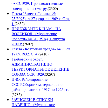
08.02.1929. Производственные
совещания на смотру.
(
2300
)
Газета "Заветы Ленина" №
25(3095) от 27 февраля 1969 г. Стр.
1.
(
2632
)
ПРИЕЗЖАЙТЕ К НАМ... НА
ВОЛЕЙБОЛ! «Мучкапские
новости» № 31 (9504), 1 августа
2018 г.
(
2602
)
Газета «Колхозная правда» № 78 от
17.09.1932. С. 4.
(
2410
)
Тамбовский округ.
АДМИНИСТРАТИВНО-
ТЕРРИТОРИАЛЬНОЕ ДЕЛЕНИЕ
СОЮЗА ССР. 1929.
(
3297
)
ЦЧО. Районирование
СССР:Сборник материалов по
районированию с 1917 по 1925 гг.
(
3785
)
ЗАЧИСЛЕН В СПИСКИ
НАВЕЧНО. «Мучкапские