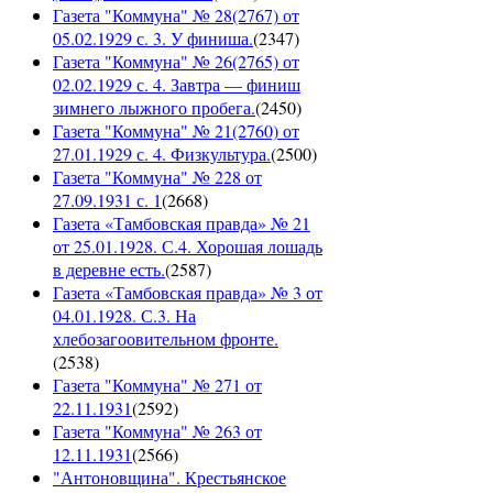
Газета "Коммуна" № 28(2767) от
05.02.1929 с. 3. У финиша.
(
2347
)
Газета "Коммуна" № 26(2765) от
02.02.1929 с. 4. Завтра — финиш
зимнего лыжного пробега.
(
2450
)
Газета "Коммуна" № 21(2760) от
27.01.1929 с. 4. Физкультура.
(
2500
)
Газета "Коммуна" № 228 от
27.09.1931 с. 1
(
2668
)
Газета «Тамбовская правда» № 21
от 25.01.1928. С.4. Хорошая лошадь
в деревне есть.
(
2587
)
Газета «Тамбовская правда» № 3 от
04.01.1928. С.3. На
хлебозагоовительном фронте.
(
2538
)
Газета "Коммуна" № 271 от
22.11.1931
(
2592
)
Газета "Коммуна" № 263 от
12.11.1931
(
2566
)
"Антоновщина". Крестьянское