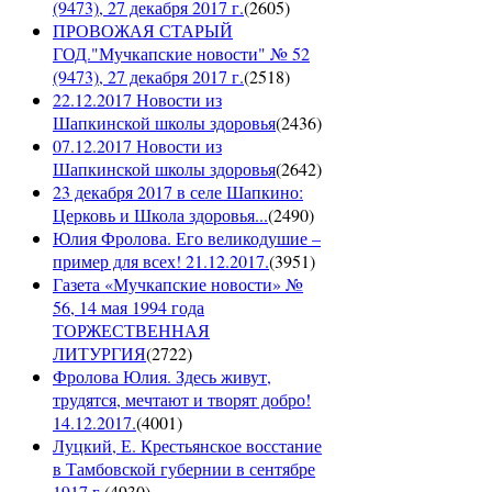
(9473), 27 декабря 2017 г.
(
2605
)
ПРОВОЖАЯ СТАРЫЙ
ГОД."Мучкапские новости" № 52
(9473), 27 декабря 2017 г.
(
2518
)
22.12.2017 Новости из
Шапкинской школы здоровья
(
2436
)
07.12.2017 Новости из
Шапкинской школы здоровья
(
2642
)
23 декабря 2017 в селе Шапкино:
Церковь и Школа здоровья...
(
2490
)
Юлия Фролова. Его великодушие –
пример для всех! 21.12.2017.
(
3951
)
Газета «Мучкапские новости» №
56, 14 мая 1994 года
ТОРЖЕСТВЕННАЯ
ЛИТУРГИЯ
(
2722
)
Фролова Юлия. Здесь живут,
трудятся, мечтают и творят добро!
14.12.2017.
(
4001
)
Луцкий, Е. Крестьянское восстание
в Тамбовской губернии в сентябре
1917 г.
(
4930
)