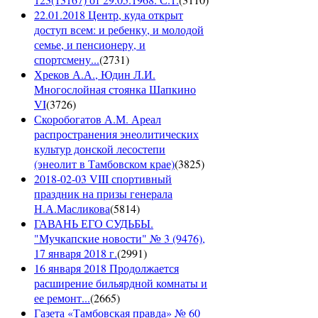
22.01.2018 Центр, куда открыт
доступ всем: и ребенку, и молодой
семье, и пенсионеру, и
спортсмену...
(
2731
)
Хреков А.А., Юдин Л.И.
Многослойная стоянка Шапкино
VI
(
3726
)
Скоробогатов А.М. Ареал
распространения энеолитических
культур донской лесостепи
(энеолит в Тамбовском крае)
(
3825
)
2018-02-03 VIII спортивный
праздник на призы генерала
Н.А.Масликова
(
5814
)
ГАВАНЬ ЕГО СУДЬБЫ.
"Мучкапские новости" № 3 (9476),
17 января 2018 г.
(
2991
)
16 января 2018 Продолжается
расширение бильярдной комнаты и
ее ремонт...
(
2665
)
Газета «Тамбовская правда» № 60