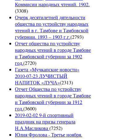
Коммисии народных чтений. 1902.
(
3308
)
Очерк десятилетней дятельности
общества по устройству народных
чтений в г. Тамбове и Тамбовской
губернии. 1893 – 1903 г.г.
(
2793
)
Отчет общества по устройству
народных чтений в городе Тамбове
и Тамбовской губернии за 1902
год.
(
2720
)
Газета «Мучкапские новости»
2010-07-23 ЛУЧИСТЫЙ
НАПИТОК «ЛУЧА»
(
2313
)
Отчет Общества по устройству
народных чтений в городе Тамбове
и Тамбовской губернии за 1912
год.
(
3600
)
2019-02-02 9-й спортивный
праздник на призы генерала
Н.А.Масликова
(
7252
)
Юлия Фролова - Третье ноября.