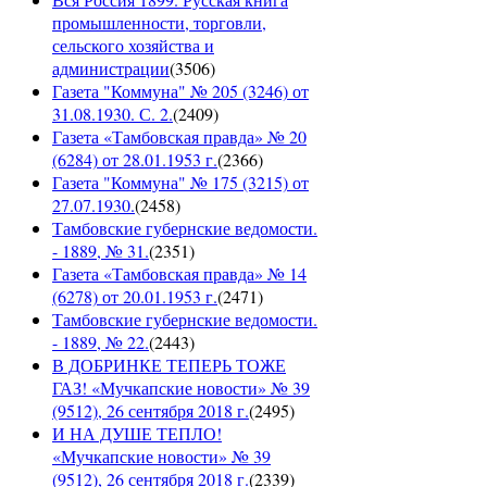
промышленности, торговли,
сельского хозяйства и
администрации
(
3506
)
Газета "Коммуна" № 205 (3246) от
31.08.1930. С. 2.
(
2409
)
Газета «Тамбовская правда» № 20
(6284) от 28.01.1953 г.
(
2366
)
Газета "Коммуна" № 175 (3215) от
27.07.1930.
(
2458
)
Тамбовские губернские ведомости.
- 1889, № 31.
(
2351
)
Газета «Тамбовская правда» № 14
(6278) от 20.01.1953 г.
(
2471
)
Тамбовские губернские ведомости.
- 1889, № 22.
(
2443
)
В ДОБРИНКЕ ТЕПЕРЬ ТОЖЕ
ГАЗ! «Мучкапские новости» № 39
(9512), 26 сентября 2018 г.
(
2495
)
И НА ДУШЕ ТЕПЛО!
«Мучкапские новости» № 39
(9512), 26 сентября 2018 г.
(
2339
)