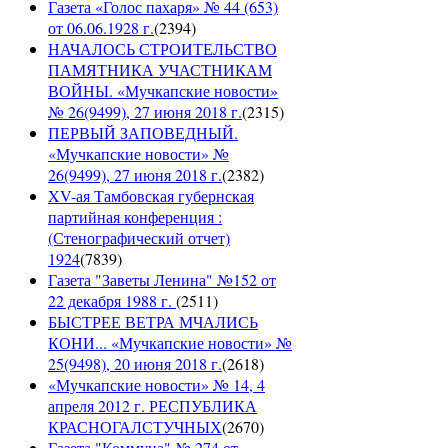
Газета «Голос пахаря» № 44 (653)
от 06.06.1928 г.
(
2394
)
НАЧАЛОСЬ СТРОИТЕЛЬСТВО
ПАМЯТНИКА УЧАСТНИКАМ
ВОЙНЫ. «Мучкапские новости»
№ 26(9499), 27 июня 2018 г.
(
2315
)
ПЕРВЫЙ ЗАПОВЕДНЫЙ.
«Мучкапские новости» №
26(9499), 27 июня 2018 г.
(
2382
)
XV-ая Тамбовская губернская
партийная конференция :
(Стенографический отчет)
1924
(
7839
)
Газета "Заветы Ленина" №152 от
22 декабря 1988 г.
(
2511
)
БЫСТРЕЕ ВЕТРА МЧАЛИСЬ
КОНИ... «Мучкапские новости» №
25(9498), 20 июня 2018 г.
(
2618
)
«Мучкапские новости» № 14, 4
апреля 2012 г. РЕСПУБЛИКА
КРАСНОГАЛСТУЧНЫХ
(
2670
)
Газета "Коммуна" № 274 от