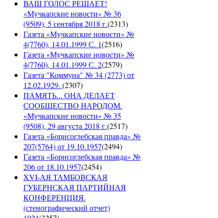
ВАШ ГОЛОС РЕШАЕТ!
«Мучкапские новости» № 36
(9509), 5 сентября 2018 г.
(
2313
)
Газета «Мучкапские новости» №
4(7760), 14.01.1999 С. 1
(
2516
)
Газета «Мучкапские новости» №
4(7760), 14.01.1999 С. 2
(
2579
)
Газета "Коммуна" № 34 (2773) от
12.02.1929.
(
2307
)
ПАМЯТЬ... ОНА ДЕЛАЕТ
СООБЩЕСТВО НАРОДОМ.
«Мучкапские новости» № 35
(9508), 29 августа 2018 г.
(
2517
)
Газета «Борисоглебская правда» №
207(5764) от 19.10.1957
(
2494
)
Газета «Борисоглебская правда» №
206 от 18.10.1957
(
2454
)
XVI-АЯ ТАМБОВСКАЯ
ГУБЕРНСКАЯ ПАРТИЙНАЯ
КОНФЕРЕНЦИЯ.
(стенографический отчет)
1924
(
3257
)