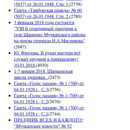
(5037) от 26.03.1948. Стр. 1.
(
2739
)
Газета «Тамбовская правда» № 60
(5037) от 26.03.1948. Стр. 2.
(
2780
)
3 февраля 2018 года состоится
"VIII-й спортивный праздник в
селе Шапкино Мучкапского района
на призы генерала Н.А.Масликова"
(
2687
)
Ю. Фролова. В руках мастера всё
служит орудием к прекрасному!
10.01.2018.
(
4010
)
1-7 января 2018. Шапкинская
школа здоровья...
(
2473
)
Газета «Голос пахаря» № 1 (700) от
04.01.1928 г., С.3
(
2756
)
Газета «Голос пахаря» № 1 (700) от
04.01.1928 г., С.2
(
2670
)
Газета «Голос пахаря» № 1 (700) от
04.01.1928 г., С.1
(
2744
)
ПРАЗДНИК ВСЕХ И КАЖДОГО!
"Мучкапские новости" № 52