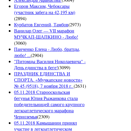
Егоров Максим, Чебоксары
(участник забега на 42,195 км)
(
2894
)
Курбатов Евгений, Тамбов
(
2973
)
Ванилар Олег — VII марафон
МУЧКАП-ШАПКИНО - Любо!
(
3060
)
Панченко Елена - Любо, братцы,
любо! ...
(
2904
)
"Питомцы Василия Николаевича" -
День единства в беге!
(
3099
)
ПРАЗДНИК ЕДИНСТВА И
СПОРТА. «Мучкапские новости»
№ 45 (9518), 7 ноября 2018 г.
(
2631
)
05.11.2018 Старооскольская
бегунья Юлия Рыжанкова стала
победительницей самого крупного
легкоатлетического марафона
Черноземья
(
2309
)
05.11.2018 Камышанин принял
участие в легкоатлетическом