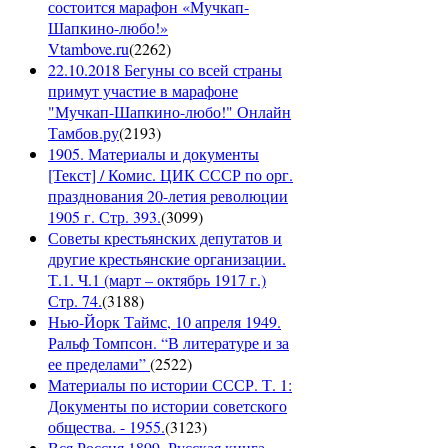
состоится марафон «Мучкап-
Шапкино-любо!»
Vtambove.ru
(
2262
)
22.10.2018 Бегуны со всей страны
примут участие в марафоне
"Мучкап-Шапкино-любо!" Онлайн
Тамбов.ру
(
2193
)
1905. Материалы и документы
[Текст] / Комис. ЦИК СССР по орг.
празднования 20-летия революции
1905 г. Стр. 393.
(
3099
)
Советы крестьянских депутатов и
другие крестьянские организации.
Т.1. Ч.1 (март – октябрь 1917 г.)
Стр. 74.
(
3188
)
Нью-Йорк Таймс, 10 апреля 1949.
Ральф Томпсон. “В литературе и за
ее пределами”
(
2522
)
Материалы по истории СССР. Т. 1:
Документы по истории советского
общества. - 1955.
(
3123
)
Вся Россия 1899. Русская книга