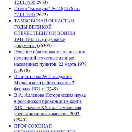
12.01.1935
(
2933
)
Газета "Коммуна" № 22(1576) от
27.01.1935
(
2622
)
ТАМБОВСКАЯ ОБЛАСТЬ В
ГОДЫ ВЕЛИКОЙ
ОТЕЧЕСТВЕННОЙ ВОЙНЫ
1941-1945 гг. (отдельные
документы)
(
6305
)
Решение облисполкома о внесении
изменений в учетные данные
населенных пунктов. 22 марта 1978
г.
(
3918
)
Из протокола № 2 заседания
Мучкапского райисполкома 2
февраля 1971 г.
(
3249
)
В.А. Алленова Историческая наука
в российской провинции в конце
XIX - начале XX вв.: Тамбовская
ученая архивная комиссия. 2002.
(
2940
)
ПРОФСОЮЗНАЯ
ОРГАНИЗАЦИЯ УЧИТЕЛЕЙ.