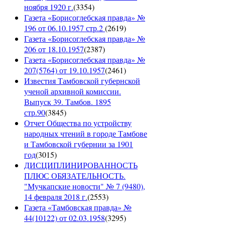
ноября 1920 г.
(
3354
)
Газета «Борисоглебская правда» №
196 от 06.10.1957 стр.2
(
2619
)
Газета «Борисоглебская правда» №
206 от 18.10.1957
(
2387
)
Газета «Борисоглебская правда» №
207(5764) от 19.10.1957
(
2461
)
Известия Тамбовской губернской
ученой архивной комиссии.
Выпуск 39. Тамбов. 1895
стр.90
(
3845
)
Отчет Общества по устройству
народных чтений в городе Тамбове
и Тамбовской губернии за 1901
год
(
3015
)
ДИСЦИПЛИНИРОВАННОСТЬ
ПЛЮС ОБЯЗАТЕЛЬНОСТЬ.
"Мучкапские новости" № 7 (9480),
14 февраля 2018 г.
(
2553
)
Газета «Тамбовская правда» №
44(10122) от 02.03.1958
(
3295
)