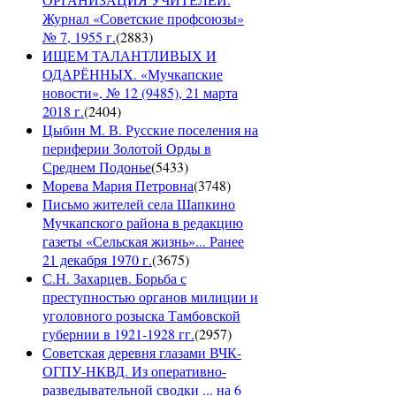
Журнал «Советские профсоюзы»
№ 7, 1955 г.
(
2883
)
ИЩЕМ ТАЛАНТЛИВЫХ И
ОДАРЁННЫХ. «Мучкапские
новости», № 12 (9485), 21 марта
2018 г.
(
2404
)
Цыбин М. В. Русские поселения на
периферии Золотой Орды в
Среднем Подонье
(
5433
)
Морева Мария Петровна
(
3748
)
Письмо жителей села Шапкино
Мучкапского района в редакцию
газеты «Сельская жизнь»... Ранее
21 декабря 1970 г.
(
3675
)
С.Н. Захарцев. Борьба с
преступностью органов милиции и
уголовного розыска Тамбовской
губернии в 1921-1928 гг.
(
2957
)
Советская деревня глазами ВЧК-
ОГПУ-НКВД. Из оперативно-
разведывательной сводки ... на 6