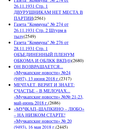
26.11.1931 Стр. 1
ДВУРУШНИКАМ НЕТ МЕСТА В
ПАРТИИ
(
2561
)
Газета "Коммуна" № 274 от
26.11.1931 Стр. 2 Штурм в
тылу
(
2549
)
Газета "Коммуна" № 276 от
28.11.1931 Стр. 1
ОБЪЕДИНЕННЫЙ ПЛЕНУМ
ОБКОМА И ОБЛКК ВКП(б)
(
2680
)
ОН ВОЗВРАЩАЕТСЯ...
«Мучкапские новости» №24
(9497), 13 июня 2018 г.
(
2317
)
МЕЧТАЕТ. ВЕРИТ И ЗНАЕТ:
СЧАСТЬЕ – В МЕЛОЧАХ...
«Мучкапские новости» №№ 21-23,
май-июнь 2018 г.
(
2686
)
«МУЧКАП–ШАПКИНО – ЛЮБО»
– НА НИЗКОМ СТАРТЕ!
«Мучкапские новости» № 20
(9493), 16 мая 2018 г.
(
2445
)