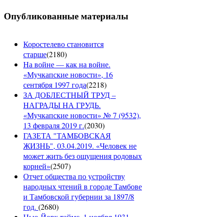
Опубликованные материалы
Коростелево становится
старше
(
2180
)
На войне — как на войне.
«Мучкапские новости», 16
сентября 1997 года
(
2218
)
ЗА ДОБЛЕСТНЫЙ ТРУД –
НАГРАДЫ НА ГРУДЬ.
«Мучкапские новости» № 7 (9532),
13 февраля 2019 г.
(
2030
)
ГАЗЕТА "ТАМБОВСКАЯ
ЖИЗНЬ", 03.04.2019. «Человек не
может жить без ощущения родовых
корней»
(
2507
)
Отчет общества по устройству
народных чтений в городе Тамбове
и Тамбовской губернии за 1897/8
год.
(
2680
)
Нью-Йорк таймс, 1 ноября 1931.