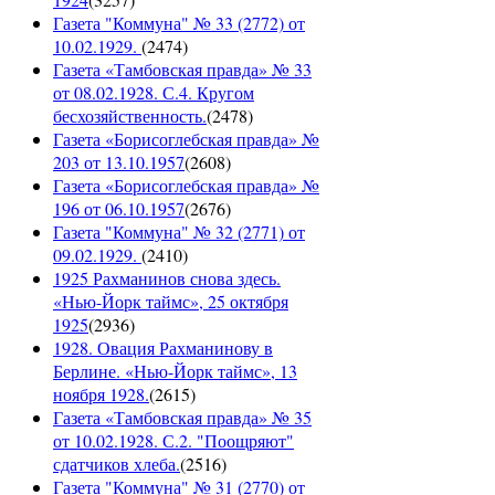
Газета "Коммуна" № 33 (2772) от
10.02.1929.
(
2474
)
Газета «Тамбовская правда» № 33
от 08.02.1928. С.4. Кругом
бесхозяйственность.
(
2478
)
Газета «Борисоглебская правда» №
203 от 13.10.1957
(
2608
)
Газета «Борисоглебская правда» №
196 от 06.10.1957
(
2676
)
Газета "Коммуна" № 32 (2771) от
09.02.1929.
(
2410
)
1925 Рахманинов снова здесь.
«Нью-Йорк таймс», 25 октября
1925
(
2936
)
1928. Овация Рахманинову в
Берлине. «Нью-Йорк таймс», 13
ноября 1928.
(
2615
)
Газета «Тамбовская правда» № 35
от 10.02.1928. С.2. "Поощряют"
сдатчиков хлеба.
(
2516
)
Газета "Коммуна" № 31 (2770) от