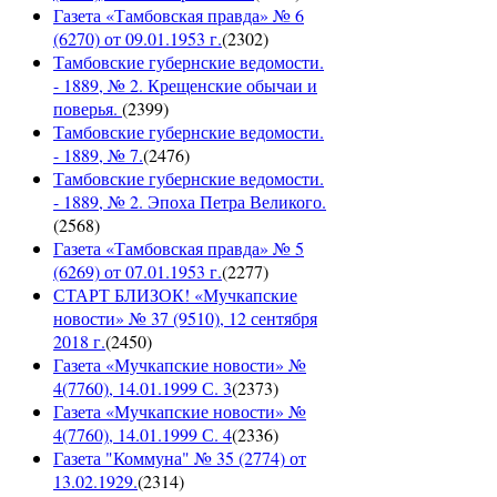
Газета «Тамбовская правда» № 6
(6270) от 09.01.1953 г.
(
2302
)
Тамбовские губернские ведомости.
- 1889, № 2. Крещенские обычаи и
поверья.
(
2399
)
Тамбовские губернские ведомости.
- 1889, № 7.
(
2476
)
Тамбовские губернские ведомости.
- 1889, № 2. Эпоха Петра Великого.
(
2568
)
Газета «Тамбовская правда» № 5
(6269) от 07.01.1953 г.
(
2277
)
СТАРТ БЛИЗОК! «Мучкапские
новости» № 37 (9510), 12 сентября
2018 г.
(
2450
)
Газета «Мучкапские новости» №
4(7760), 14.01.1999 С. 3
(
2373
)
Газета «Мучкапские новости» №
4(7760), 14.01.1999 С. 4
(
2336
)
Газета "Коммуна" № 35 (2774) от
13.02.1929.
(
2314
)