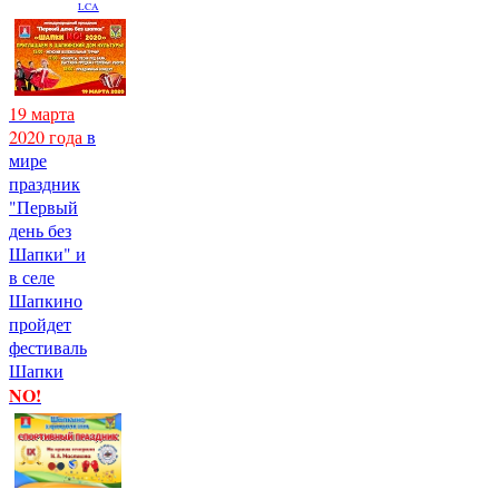
LCA
19 марта
2020 года
в
мире
праздник
"Первый
день без
Шапки" и
в селе
Шапкино
пройдет
фестиваль
Шапки
NO!