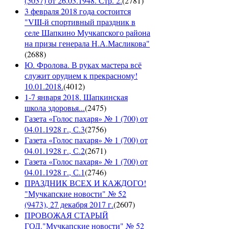
(5037) от 26.03.1948. Стр. 2.
(
2781
)
3 февраля 2018 года состоится
"VIII-й спортивный праздник в
селе Шапкино Мучкапского района
на призы генерала Н.А.Масликова"
(
2688
)
Ю. Фролова. В руках мастера всё
служит орудием к прекрасному!
10.01.2018.
(
4012
)
1-7 января 2018. Шапкинская
школа здоровья...
(
2475
)
Газета «Голос пахаря» № 1 (700) от
04.01.1928 г., С.3
(
2756
)
Газета «Голос пахаря» № 1 (700) от
04.01.1928 г., С.2
(
2671
)
Газета «Голос пахаря» № 1 (700) от
04.01.1928 г., С.1
(
2746
)
ПРАЗДНИК ВСЕХ И КАЖДОГО!
"Мучкапские новости" № 52
(9473), 27 декабря 2017 г.
(
2607
)
ПРОВОЖАЯ СТАРЫЙ
ГОД."Мучкапские новости" № 52