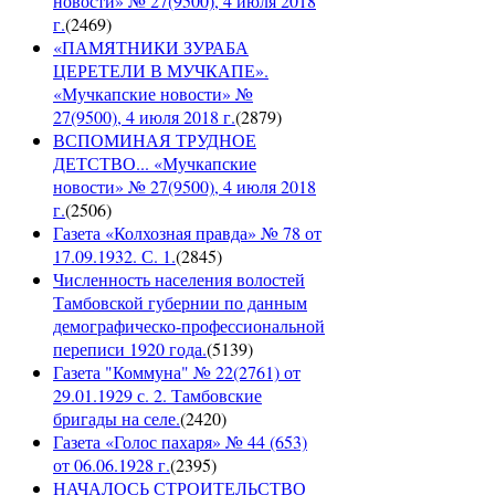
новости» № 27(9500), 4 июля 2018
г.
(
2469
)
«ПАМЯТНИКИ ЗУРАБА
ЦЕРЕТЕЛИ В МУЧКАПЕ».
«Мучкапские новости» №
27(9500), 4 июля 2018 г.
(
2879
)
ВСПОМИНАЯ ТРУДНОЕ
ДЕТСТВО... «Мучкапские
новости» № 27(9500), 4 июля 2018
г.
(
2506
)
Газета «Колхозная правда» № 78 от
17.09.1932. С. 1.
(
2845
)
Численность населения волостей
Тамбовской губернии по данным
демографическо-профессиональной
переписи 1920 года.
(
5139
)
Газета "Коммуна" № 22(2761) от
29.01.1929 с. 2. Тамбовские
бригады на селе.
(
2420
)
Газета «Голос пахаря» № 44 (653)
от 06.06.1928 г.
(
2395
)
НАЧАЛОСЬ СТРОИТЕЛЬСТВО