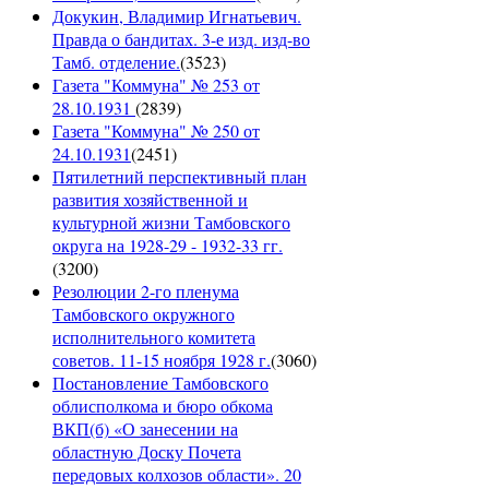
Докукин, Владимир Игнатьевич.
Правда о бандитах. 3-е изд. изд-во
Тамб. отделение.
(
3523
)
Газета "Коммуна" № 253 от
28.10.1931
(
2839
)
Газета "Коммуна" № 250 от
24.10.1931
(
2451
)
Пятилетний перспективный план
развития хозяйственной и
культурной жизни Тамбовского
округа на 1928-29 - 1932-33 гг.
(
3200
)
Резолюции 2-го пленума
Тамбовского окружного
исполнительного комитета
советов. 11-15 ноября 1928 г.
(
3060
)
Постановление Тамбовского
облисполкома и бюро обкома
ВКП(б) «О занесении на
областную Доску Почета
передовых колхозов области». 20