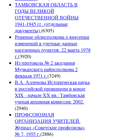
ТАМБОВСКАЯ ОБЛАСТЬ В
ГОДЫ ВЕЛИКОЙ
ОТЕЧЕСТВЕННОЙ ВОЙНЫ
1941-1945 гг. (отдельные
документы)
(
6305
)
Решение облисполкома о внесении
изменений в учетные данные
населенных пунктов. 22 марта 1978
г.
(
3920
)
Из протокола № 2 заседания
Мучкапского райисполкома 2
февраля 1971 г.
(
3249
)
В.А. Алленова Историческая наука
в российской провинции в конце
XIX - начале XX вв.: Тамбовская
ученая архивная комиссия. 2002.
(
2940
)
ПРОФСОЮЗНАЯ
ОРГАНИЗАЦИЯ УЧИТЕЛЕЙ.
Журнал «Советские профсоюзы»
№ 7, 1955 г.
(
2886
)