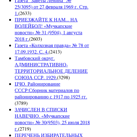
Газета "Заветы Ленина" №
25(3095) от 27 февраля 1969 г. Стр.
1.
(
2633
)
ПРИЕЗЖАЙТЕ К НАМ... НА
ВОЛЕЙБОЛ! «Мучкапские
новости» № 31 (9504), 1 августа
2018 г.
(
2603
)
Газета «Колхозная правда» № 78 от
17.09.1932. С. 4.
(
2413
)
Тамбовский округ.
АДМИНИСТРАТИВНО-
ТЕРРИТОРИАЛЬНОЕ ДЕЛЕНИЕ
СОЮЗА ССР. 1929.
(
3298
)
ЦЧО. Районирование
СССР:Сборник материалов по
районированию с 1917 по 1925 гг.
(
3789
)
ЗАЧИСЛЕН В СПИСКИ
НАВЕЧНО. «Мучкапские
новости» № 30(9503), 25 июля 2018
г.
(
2719
)
ПЕРЕЧЕНЬ ИЗБИРАТЕЛЬНЫХ