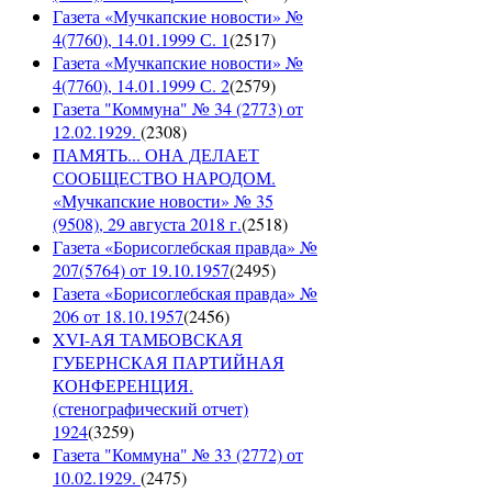
Газета «Мучкапские новости» №
4(7760), 14.01.1999 С. 1
(
2517
)
Газета «Мучкапские новости» №
4(7760), 14.01.1999 С. 2
(
2579
)
Газета "Коммуна" № 34 (2773) от
12.02.1929.
(
2308
)
ПАМЯТЬ... ОНА ДЕЛАЕТ
СООБЩЕСТВО НАРОДОМ.
«Мучкапские новости» № 35
(9508), 29 августа 2018 г.
(
2518
)
Газета «Борисоглебская правда» №
207(5764) от 19.10.1957
(
2495
)
Газета «Борисоглебская правда» №
206 от 18.10.1957
(
2456
)
XVI-АЯ ТАМБОВСКАЯ
ГУБЕРНСКАЯ ПАРТИЙНАЯ
КОНФЕРЕНЦИЯ.
(стенографический отчет)
1924
(
3259
)
Газета "Коммуна" № 33 (2772) от
10.02.1929.
(
2475
)