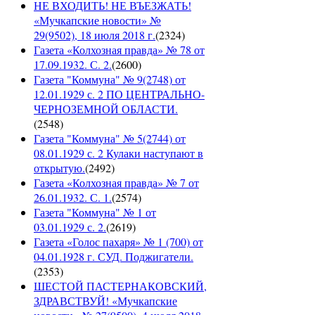
НЕ ВХОДИТЬ! НЕ ВЪЕЗЖАТЬ!
«Мучкапские новости» №
29(9502), 18 июля 2018 г.
(
2324
)
Газета «Колхозная правда» № 78 от
17.09.1932. С. 2.
(
2600
)
Газета "Коммуна" № 9(2748) от
12.01.1929 с. 2 ПО ЦЕНТРАЛЬНО-
ЧЕРНОЗЕМНОЙ ОБЛАСТИ.
(
2548
)
Газета "Коммуна" № 5(2744) от
08.01.1929 с. 2 Кулаки наступают в
открытую.
(
2492
)
Газета «Колхозная правда» № 7 от
26.01.1932. С. 1.
(
2574
)
Газета "Коммуна" № 1 от
03.01.1929 с. 2.
(
2619
)
Газета «Голос пахаря» № 1 (700) от
04.01.1928 г. СУД. Поджигатели.
(
2353
)
ШЕСТОЙ ПАСТЕРНАКОВСКИЙ,
ЗДРАВСТВУЙ! «Мучкапские