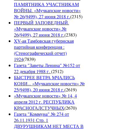
ПАМЯТНИКА УЧАСТНИКАМ
ВОЙНЫ. «Мучкапские новости»
№ 26(9499), 27 июня 2018 г.
(
2315
)
ПЕРВЫЙ ЗАПОВЕДНЫЙ.
«Мучкапские новости» №
26(9499), 27 июня 2018 г.
(
2383
)
XV-ая Тамбовская губернская
партийная конференция :
(Стенографический отчет)
1924
(
7839
)
Газета "Заветы Ленина" №152 от
22 декабря 1988 г.
(
2512
)
БЫСТРЕЕ ВЕТРА МЧАЛИСЬ
КОНИ... «Мучкапские новости» №
25(9498), 20 июня 2018 г.
(
2619
)
«Мучкапские новости» № 14, 4
апреля 2012 г. РЕСПУБЛИКА
КРАСНОГАЛСТУЧНЫХ
(
2670
)
Газета "Коммуна" № 274 от
26.11.1931 Стр. 1
ДВУРУШНИКАМ НЕТ МЕСТА В