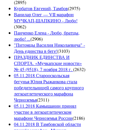
(
2895
)
Курбатов Евгений, Тамбов
(
2975
)
Ванилар Олег — VII марафон
МУЧКАП-ШАПКИНО - Любо!
(
3062
)
Панченко Елена - Любо, братцы,
любо! ...
(
2906
)
"Питомцы Василия Николаевича" -
День единства в беге!
(
3103
)
ПРАЗДНИК ЕДИНСТВА И
СПОРТА. «Мучкапские новости»
№ 45 (9518), 7 ноября 2018 г.
(
2632
)
05.11.2018 Старооскольская
бегунья Юлия Рыжанкова стала
победительницей самого крупного
легкоатлетического марафона
Черноземья
(
2311
)
05.11.2018 Камышанин принял
участие в легкоатлетическом
марафоне Черноземья России
(
2186
)
04.11.2018 В Тамбовской области