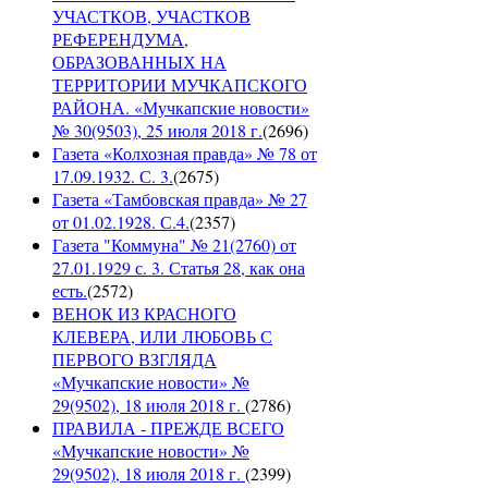
УЧАСТКОВ, УЧАСТКОВ
РЕФЕРЕНДУМА,
ОБРАЗОВАННЫХ НА
ТЕРРИТОРИИ МУЧКАПСКОГО
РАЙОНА. «Мучкапские новости»
№ 30(9503), 25 июля 2018 г.
(
2696
)
Газета «Колхозная правда» № 78 от
17.09.1932. С. 3.
(
2675
)
Газета «Тамбовская правда» № 27
от 01.02.1928. С.4.
(
2357
)
Газета "Коммуна" № 21(2760) от
27.01.1929 с. 3. Статья 28, как она
есть.
(
2572
)
ВЕНОК ИЗ КРАСНОГО
КЛЕВЕРА, ИЛИ ЛЮБОВЬ С
ПЕРВОГО ВЗГЛЯДА
«Мучкапские новости» №
29(9502), 18 июля 2018 г.
(
2786
)
ПРАВИЛА - ПРЕЖДЕ ВСЕГО
«Мучкапские новости» №
29(9502), 18 июля 2018 г.
(
2399
)