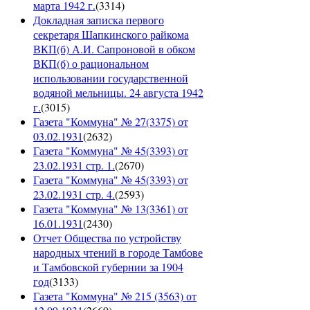
марта 1942 г.
(
3314
)
Докладная записка первого
секретаря Шапкинского райкома
ВКП(б) А.И. Сапроновой в обком
ВКП(б) о рациональном
использовании государственной
водяной мельницы. 24 августа 1942
г.
(
3015
)
Газета "Коммуна" № 27(3375) от
03.02.1931
(
2632
)
Газета "Коммуна" № 45(3393) от
23.02.1931 стр. 1.
(
2670
)
Газета "Коммуна" № 45(3393) от
23.02.1931 стр. 4.
(
2593
)
Газета "Коммуна" № 13(3361) от
16.01.1931
(
2430
)
Отчет Общества по устройству
народных чтений в городе Тамбове
и Тамбовской губернии за 1904
год
(
3133
)
Газета "Коммуна" № 215 (3563) от