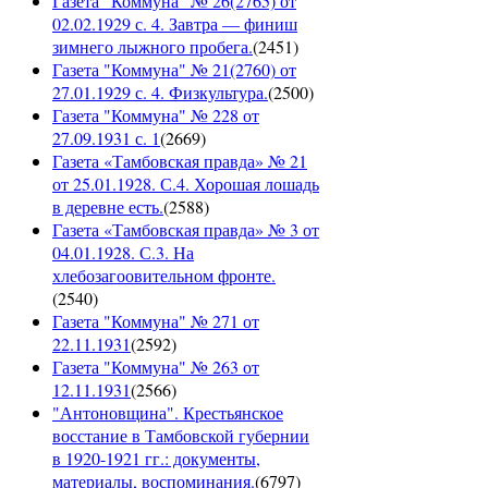
Газета "Коммуна" № 26(2765) от
02.02.1929 с. 4. Завтра — финиш
зимнего лыжного пробега.
(
2451
)
Газета "Коммуна" № 21(2760) от
27.01.1929 с. 4. Физкультура.
(
2500
)
Газета "Коммуна" № 228 от
27.09.1931 с. 1
(
2669
)
Газета «Тамбовская правда» № 21
от 25.01.1928. С.4. Хорошая лошадь
в деревне есть.
(
2588
)
Газета «Тамбовская правда» № 3 от
04.01.1928. С.3. На
хлебозагоовительном фронте.
(
2540
)
Газета "Коммуна" № 271 от
22.11.1931
(
2592
)
Газета "Коммуна" № 263 от
12.11.1931
(
2566
)
"Антоновщина". Крестьянское
восстание в Тамбовской губернии
в 1920-1921 гг.: документы,
материалы, воспоминания.
(
6797
)