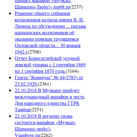
прошёл марафон «Мучкап-
Шапкино-Любо!» top68.ru
(
2237
)
Решение общего собрания
колхозников колхоза имени В. И.
Ленина по обсуждению ... письма
шапкинских колхозников об
оказании помощи трудящимся
Орловской области... 30 января
1942 г
(
2768
)
Отчет Борисоглебской уездной
земской управы с 1 сентября 1869
по 1 сентября 1870 года.
(
3164
)
Газета "Коммуна" № 44(2783) от
23.02.1929.
(
2361
)
22.10.2018 В Мучкапе пройдет
международный марафон в честь
Дня народного единства ГТРК
Тамбов
(
2251
)
22.10.2018 В регионе снова
состоится марафон «Мучкап-
Шапкино-любо!»
Vtambove.ru
(
2262
)