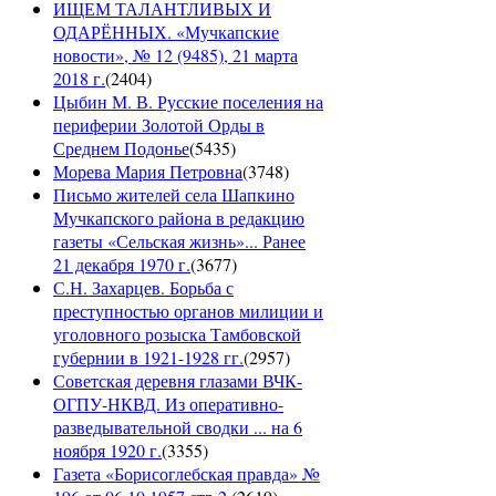
ИЩЕМ ТАЛАНТЛИВЫХ И
ОДАРЁННЫХ. «Мучкапские
новости», № 12 (9485), 21 марта
2018 г.
(
2404
)
Цыбин М. В. Русские поселения на
периферии Золотой Орды в
Среднем Подонье
(
5435
)
Морева Мария Петровна
(
3748
)
Письмо жителей села Шапкино
Мучкапского района в редакцию
газеты «Сельская жизнь»... Ранее
21 декабря 1970 г.
(
3677
)
С.Н. Захарцев. Борьба с
преступностью органов милиции и
уголовного розыска Тамбовской
губернии в 1921-1928 гг.
(
2957
)
Советская деревня глазами ВЧК-
ОГПУ-НКВД. Из оперативно-
разведывательной сводки ... на 6
ноября 1920 г.
(
3355
)
Газета «Борисоглебская правда» №