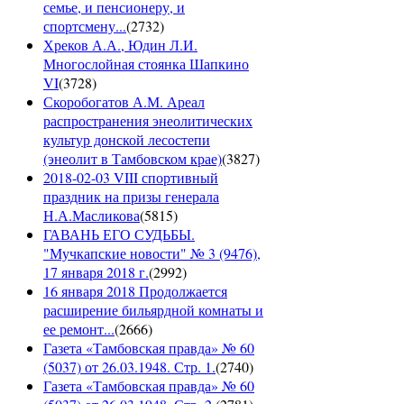
семье, и пенсионеру, и
спортсмену...
(
2732
)
Хреков А.А., Юдин Л.И.
Многослойная стоянка Шапкино
VI
(
3728
)
Скоробогатов А.М. Ареал
распространения энеолитических
культур донской лесостепи
(энеолит в Тамбовском крае)
(
3827
)
2018-02-03 VIII спортивный
праздник на призы генерала
Н.А.Масликова
(
5815
)
ГАВАНЬ ЕГО СУДЬБЫ.
"Мучкапские новости" № 3 (9476),
17 января 2018 г.
(
2992
)
16 января 2018 Продолжается
расширение бильярдной комнаты и
ее ремонт...
(
2666
)
Газета «Тамбовская правда» № 60
(5037) от 26.03.1948. Стр. 1.
(
2740
)
Газета «Тамбовская правда» № 60