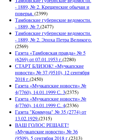
Тамбовские губернские ведомости.
- 1889, № 2. Крещенские обычаи и
поверья.
(
2399
)
Тамбовские губернские ведомости.
- 1889, № 7.
(
2477
)
Тамбовские губернские ведомости.
- 1889, № 2. Эпоха Петра Великого.
(
2569
)
Газета «Тамбовская правда» № 5
(6269) от 07.01.1953 г.
(
2280
)
СТАРТ БЛИЗОК! «Мучкапские
новости» № 37 (9510), 12 сентября
2018 г.
(
2450
)
Газета «Мучкапские новости» №
4(7760), 14.01.1999 С. 3
(
2375
)
Газета «Мучкапские новости» №
4(7760), 14.01.1999 С. 4
(
2336
)
Газета "Коммуна" № 35 (2774) от
13.02.1929.
(
2315
)
ВАШ ГОЛОС РЕШАЕТ!
«Мучкапские новости» № 36
(9509), 5 сентября 2018 г.
(
2313
)