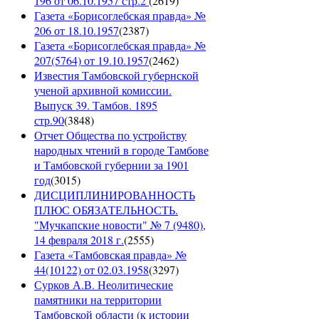
196 от 06.10.1957 стр.2
(
2619
)
Газета «Борисоглебская правда» №
206 от 18.10.1957
(
2387
)
Газета «Борисоглебская правда» №
207(5764) от 19.10.1957
(
2462
)
Известия Тамбовской губернской
ученой архивной комиссии.
Выпуск 39. Тамбов. 1895
стр.90
(
3848
)
Отчет Общества по устройству
народных чтений в городе Тамбове
и Тамбовской губернии за 1901
год
(
3015
)
ДИСЦИПЛИНИРОВАННОСТЬ
ПЛЮС ОБЯЗАТЕЛЬНОСТЬ.
"Мучкапские новости" № 7 (9480),
14 февраля 2018 г.
(
2555
)
Газета «Тамбовская правда» №
44(10122) от 02.03.1958
(
3297
)
Сурков А.В. Неолитические
памятники на территории
Тамбовской области (к истории