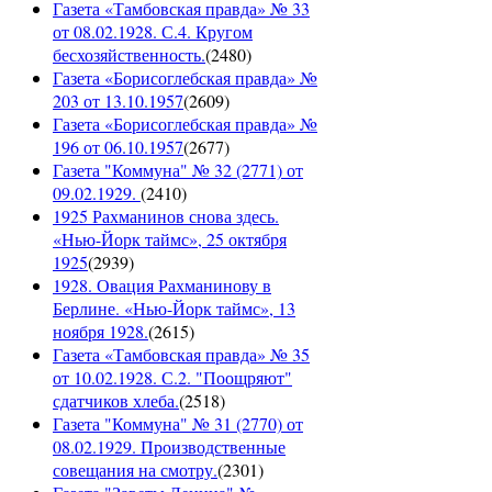
Газета «Тамбовская правда» № 33
от 08.02.1928. С.4. Кругом
бесхозяйственность.
(
2480
)
Газета «Борисоглебская правда» №
203 от 13.10.1957
(
2609
)
Газета «Борисоглебская правда» №
196 от 06.10.1957
(
2677
)
Газета "Коммуна" № 32 (2771) от
09.02.1929.
(
2410
)
1925 Рахманинов снова здесь.
«Нью-Йорк таймс», 25 октября
1925
(
2939
)
1928. Овация Рахманинову в
Берлине. «Нью-Йорк таймс», 13
ноября 1928.
(
2615
)
Газета «Тамбовская правда» № 35
от 10.02.1928. С.2. "Поощряют"
сдатчиков хлеба.
(
2518
)
Газета "Коммуна" № 31 (2770) от
08.02.1929. Производственные
совещания на смотру.
(
2301
)