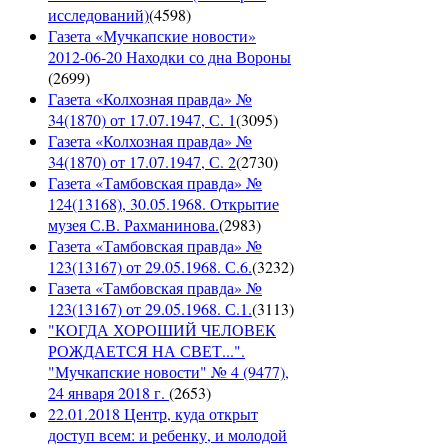
исследований)
(
4598
)
Газета «Мучкапские новости»
2012-06-20 Находки со дна Вороны
(
2699
)
Газета «Колхозная правда» №
34(1870) от 17.07.1947, С. 1
(
3095
)
Газета «Колхозная правда» №
34(1870) от 17.07.1947, С. 2
(
2730
)
Газета «Тамбовская правда» №
124(13168), 30.05.1968. Открытие
музея С.В. Рахманинова.
(
2983
)
Газета «Тамбовская правда» №
123(13167) от 29.05.1968. С.6.
(
3232
)
Газета «Тамбовская правда» №
123(13167) от 29.05.1968. С.1.
(
3113
)
"КОГДА ХОРОШИЙ ЧЕЛОВЕК
РОЖДАЕТСЯ НА СВЕТ...".
"Мучкапские новости" № 4 (9477),
24 января 2018 г.
(
2653
)
22.01.2018 Центр, куда открыт
доступ всем: и ребенку, и молодой