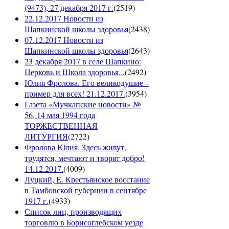
(9473), 27 декабря 2017 г.
(
2519
)
22.12.2017 Новости из
Шапкинской школы здоровья
(
2438
)
07.12.2017 Новости из
Шапкинской школы здоровья
(
2643
)
23 декабря 2017 в селе Шапкино:
Церковь и Школа здоровья...
(
2492
)
Юлия Фролова. Его великодушие –
пример для всех! 21.12.2017.
(
3954
)
Газета «Мучкапские новости» №
56, 14 мая 1994 года
ТОРЖЕСТВЕННАЯ
ЛИТУРГИЯ
(
2722
)
Фролова Юлия. Здесь живут,
трудятся, мечтают и творят добро!
14.12.2017.
(
4009
)
Луцкий, Е. Крестьянское восстание
в Тамбовской губернии в сентябре
1917 г.
(
4933
)
Список лиц, производящих
торговлю в Борисоглебском уезде