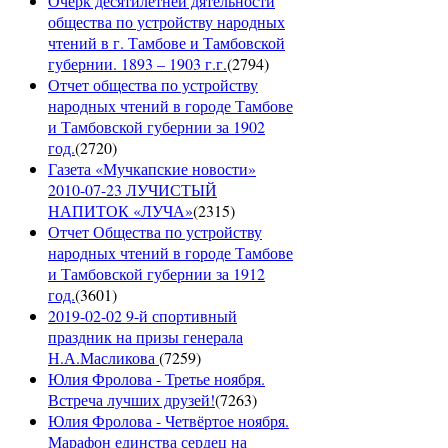
Очерк десятилетней дятельности
общества по устройству народных
чтений в г. Тамбове и Тамбовской
губернии. 1893 – 1903 г.г.
(
2794
)
Отчет общества по устройству
народных чтений в городе Тамбове
и Тамбовской губернии за 1902
год.
(
2720
)
Газета «Мучкапские новости»
2010-07-23 ЛУЧИСТЫЙ
НАПИТОК «ЛУЧА»
(
2315
)
Отчет Общества по устройству
народных чтений в городе Тамбове
и Тамбовской губернии за 1912
год.
(
3601
)
2019-02-02 9-й спортивный
праздник на призы генерала
Н.А.Масликова
(
7259
)
Юлия Фролова - Третье ноября.
Встреча лучших друзей!
(
7263
)
Юлия Фролова - Четвёртое ноября.
Марафон единства сердец на