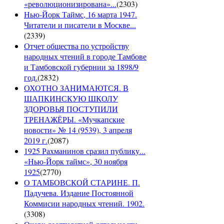
«революционизирована»...
(
2303
)
Нью-Йорк Таймс, 16 марта 1947.
Читатели и писатели в Москве...
(
2339
)
Отчет общества по устройству
народных чтений в городе Тамбове
и Тамбовской губернии за 1898/9
год.
(
2832
)
ОХОТНО ЗАНИМАЮТСЯ. В
ШАПКИНСКУЮ ШКОЛУ
ЗДОРОВЬЯ ПОСТУПИЛИ
ТРЕНАЖЁРЫ. «Мучкапские
новости» № 14 (9539), 3 апреля
2019 г.
(
2087
)
1925 Рахманинов сразил публику...
«Нью-Йорк таймс», 30 ноября
1925
(
2770
)
О ТАМБОВСКОЙ СТАРИНЕ. П.
Падучева. Издание Постоянной
Коммисии народных чтений. 1902.
(
3308
)