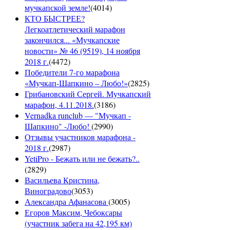
мучкапской земле!
(
4014
)
КТО БЫСТРЕЕ?
Легкоатлетический марафон
закончился... «Мучкапские
новости» № 46 (9519), 14 ноября
2018 г.
(
4472
)
Победители 7-го марафона
«Мучкап-Шапкино – Любо!»
(
2825
)
Грибановский Сергей. Мучкапский
марафон, 4.11.2018.
(
3186
)
Vernadka runclub — "Мучкап -
Шапкино" -Любо!
(
2990
)
Отзывы участников марафона -
2018 г.
(
2987
)
YetiPro - Бежать или не бежать?..
(
2829
)
Васильева Кристина,
Виноградово
(
3053
)
Александра Афанасова
(
3005
)
Егоров Максим, Чебоксары
(участник забега на 42,195 км)