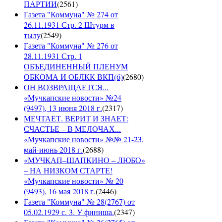
ПАРТИИ
(
2561
)
Газета "Коммуна" № 274 от
26.11.1931 Стр. 2 Штурм в
тылу
(
2549
)
Газета "Коммуна" № 276 от
28.11.1931 Стр. 1
ОБЪЕДИНЕННЫЙ ПЛЕНУМ
ОБКОМА И ОБЛКК ВКП(б)
(
2680
)
ОН ВОЗВРАЩАЕТСЯ...
«Мучкапские новости» №24
(9497), 13 июня 2018 г.
(
2317
)
МЕЧТАЕТ. ВЕРИТ И ЗНАЕТ:
СЧАСТЬЕ – В МЕЛОЧАХ...
«Мучкапские новости» №№ 21-23,
май-июнь 2018 г.
(
2688
)
«МУЧКАП–ШАПКИНО – ЛЮБО»
– НА НИЗКОМ СТАРТЕ!
«Мучкапские новости» № 20
(9493), 16 мая 2018 г.
(
2446
)
Газета "Коммуна" № 28(2767) от
05.02.1929 с. 3. У финиша.
(
2347
)