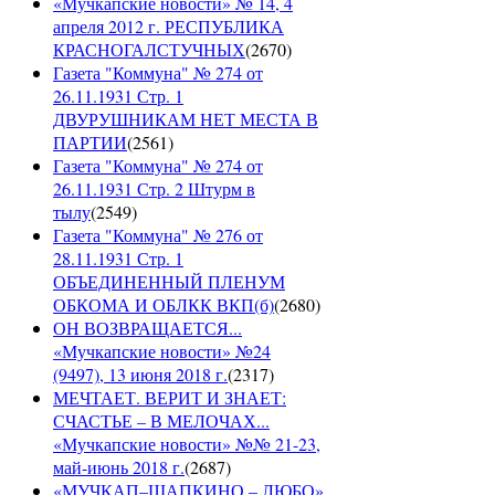
«Мучкапские новости» № 14, 4
апреля 2012 г. РЕСПУБЛИКА
КРАСНОГАЛСТУЧНЫХ
(
2670
)
Газета "Коммуна" № 274 от
26.11.1931 Стр. 1
ДВУРУШНИКАМ НЕТ МЕСТА В
ПАРТИИ
(
2561
)
Газета "Коммуна" № 274 от
26.11.1931 Стр. 2 Штурм в
тылу
(
2549
)
Газета "Коммуна" № 276 от
28.11.1931 Стр. 1
ОБЪЕДИНЕННЫЙ ПЛЕНУМ
ОБКОМА И ОБЛКК ВКП(б)
(
2680
)
ОН ВОЗВРАЩАЕТСЯ...
«Мучкапские новости» №24
(9497), 13 июня 2018 г.
(
2317
)
МЕЧТАЕТ. ВЕРИТ И ЗНАЕТ:
СЧАСТЬЕ – В МЕЛОЧАХ...
«Мучкапские новости» №№ 21-23,
май-июнь 2018 г.
(
2687
)
«МУЧКАП–ШАПКИНО – ЛЮБО»