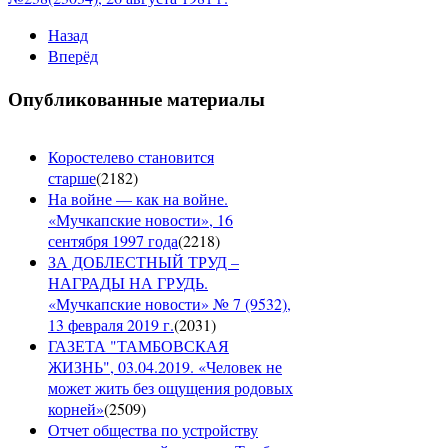
Назад
Вперёд
Опубликованные материалы
Коростелево становится
старше
(
2182
)
На войне — как на войне.
«Мучкапские новости», 16
сентября 1997 года
(
2218
)
ЗА ДОБЛЕСТНЫЙ ТРУД –
НАГРАДЫ НА ГРУДЬ.
«Мучкапские новости» № 7 (9532),
13 февраля 2019 г.
(
2031
)
ГАЗЕТА "ТАМБОВСКАЯ
ЖИЗНЬ", 03.04.2019. «Человек не
может жить без ощущения родовых
корней»
(
2509
)
Отчет общества по устройству