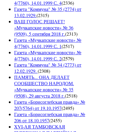
4(7760), 14.01.1999 С. 4
(
2336
)
Газета "Коммуна" № 35 (2774) от
13.02.1929.
(
2315
)
ВАШ ГОЛОС РЕШАЕТ!
«Мучкапские новости» № 36
(9509), 5 сентября 2018 г.
(
2313
)
Газета «Мучкапские новости» №
4(7760), 14.01.1999 С. 1
(
2517
)
Газета «Мучкапские новости» №
4(7760), 14.01.1999 С. 2
(
2579
)
Газета "Коммуна" № 34 (2773) от
12.02.1929.
(
2308
)
ПАМЯТЬ... ОНА ДЕЛАЕТ
СООБЩЕСТВО НАРОДОМ.
«Мучкапские новости» № 35
(9508), 29 августа 2018 г.
(
2518
)
Газета «Борисоглебская правда» №
207(5764) от 19.10.1957
(
2495
)
Газета «Борисоглебская правда» №
206 от 18.10.1957
(
2455
)
XVI-АЯ ТАМБОВСКАЯ