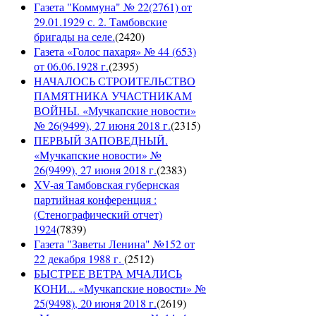
Газета "Коммуна" № 22(2761) от
29.01.1929 с. 2. Тамбовские
бригады на селе.
(
2420
)
Газета «Голос пахаря» № 44 (653)
от 06.06.1928 г.
(
2395
)
НАЧАЛОСЬ СТРОИТЕЛЬСТВО
ПАМЯТНИКА УЧАСТНИКАМ
ВОЙНЫ. «Мучкапские новости»
№ 26(9499), 27 июня 2018 г.
(
2315
)
ПЕРВЫЙ ЗАПОВЕДНЫЙ.
«Мучкапские новости» №
26(9499), 27 июня 2018 г.
(
2383
)
XV-ая Тамбовская губернская
партийная конференция :
(Стенографический отчет)
1924
(
7839
)
Газета "Заветы Ленина" №152 от
22 декабря 1988 г.
(
2512
)
БЫСТРЕЕ ВЕТРА МЧАЛИСЬ
КОНИ... «Мучкапские новости» №
25(9498), 20 июня 2018 г.
(
2619
)