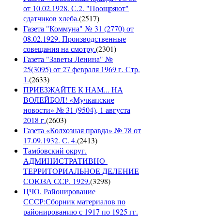
от 10.02.1928. С.2. "Поощряют"
сдатчиков хлеба.
(
2517
)
Газета "Коммуна" № 31 (2770) от
08.02.1929. Производственные
совещания на смотру.
(
2301
)
Газета "Заветы Ленина" №
25(3095) от 27 февраля 1969 г. Стр.
1.
(
2633
)
ПРИЕЗЖАЙТЕ К НАМ... НА
ВОЛЕЙБОЛ! «Мучкапские
новости» № 31 (9504), 1 августа
2018 г.
(
2603
)
Газета «Колхозная правда» № 78 от
17.09.1932. С. 4.
(
2413
)
Тамбовский округ.
АДМИНИСТРАТИВНО-
ТЕРРИТОРИАЛЬНОЕ ДЕЛЕНИЕ
СОЮЗА ССР. 1929.
(
3298
)
ЦЧО. Районирование
СССР:Сборник материалов по
районированию с 1917 по 1925 гг.