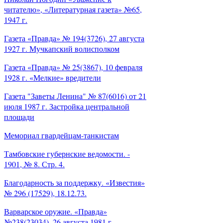
читателю», «Литературная газета» №65,
1947 г.
Газета «Правда» № 194(3726), 27 августа
1927 г. Мучкапский волисполком
Газета «Правда» № 25(3867), 10 февраля
1928 г. «Мелкие» вредители
Газета "Заветы Ленина" № 87(6016) от 21
июля 1987 г. Застройка центральной
площади
Мемориал гвардейцам-танкистам
Тамбовские губернские ведомости. -
1901, № 8. Стр. 4.
Благодарность за поддержку. «Известия»
№ 296 (17529), 18.12.73.
Варварское оружие. «Правда»
№238(23034), 26 августа 1981 г.