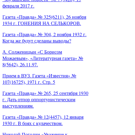
февраля 2017 г.
Газета «Правда» № 325(6211), 26 ноября
1934 г. ГОНЕНИЯ НА СЕЛЬКОРОВ.
Газета «Правда» № 304, 2 ноября 1932 г.
Когда же будут сделаны выводы?
А. Солженицын «С Борисом
Можаевым», «Литературная газета» №
8(5642), 26.11.97.
Прием в ВУЗ. Газета «Известия» №
107(16725), 1971 г. Стр. 5
Газета «Правда» № 265, 25 сентября 1930
г. Дать отпор оппортунистическим
выступлениям.
Газета «Правда» № 12(4457), 12 января
1930 г. В боях с кулачеством.
Николай Погодин «Уважение к