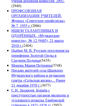
ученая архивная комиссия. 2002.
(
2940
)
ПРОФСОЮЗНАЯ
ОРГАНИЗАЦИЯ УЧИТЕЛЕЙ.
Журнал «Советские профсоюзы»
№ 7, 1955 г.
(
2886
)
ИЩЕМ ТАЛАНТЛИВЫХ И
ОДАРЁННЫХ. «Мучкапские
новости», № 12 (9485), 21 марта
2018 г.
(
2404
)
Цыбин М. В. Русские поселения на
периферии Золотой Орды в
Среднем Подонье
(
5435
)
Морева Мария Петровна
(
3748
)
Письмо жителей села Шапкино
Мучкапского района в редакцию
газеты «Сельская жизнь»... Ранее
21 декабря 1970 г.
(
3677
)
С.Н. Захарцев. Борьба с
преступностью органов милиции и
уголовного розыска Тамбовской
губернии в 1921-1928 гг.
(
2957
)