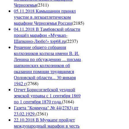
Черноземья
(
2311
)
05.11.2018 Камышанин принял
участие в легкоатлетическом
марафоне Черноземья России
(
2185
)
04.11.2018 В Тамбовской области
прошёл марафон «Мучкап-
Шапкино-Любо!» top68.ru
(
2237
)
Решение общего собрания
колхозников колхоза имени В. И.
Ленина по обсуждению ... письма
шапкинских колхозников об
оказании помощи трудящимся
Орловской области... 30 января
1942 г
(
2768
)
Отчет Борисоглебской уездной
земской управы с 1 сентября 1869
по 1 сентября 1870 года.
(
3164
)
Газета "Коммуна" № 44(2783) от
23.02.1929.
(
2361
)
22.10.2018 В Мучкапе пройдет
международный марафон в честь