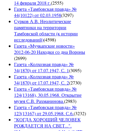
14 февраля 2018 г.
(
2555
)
Газета «Тамбовская правда» №
44(10122) от 02.03.1958
(
3297
)
Сурков А.В. Неолитические
памятники на территории
Тамбовской области (к истории
исследований)
(
4598
)
Газета «Мучкапские новости»
2012-06-20 Находки со дна Вороны
(
2699
)
Газета «Колхозная правда» №
34(1870) от 17.07.1947, С. 1
(
3095
)
Газета «Колхозная правда» №
34(1870) от 17.07.1947, С. 2
(
2730
)
Газета «Тамбовская правда» №
124(13168), 30.05.1968. Открытие
музея С.В. Рахманинова.
(
2983
)
Газета «Тамбовская правда» №
123(13167) от 29.05.1968. С.6.
(
3232
)
"КОГДА ХОРОШИЙ ЧЕЛОВЕК
РОЖДАЕТСЯ НА СВЕТ...".