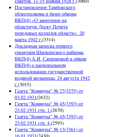
советов. 11-15 ноября 1928 г.
(
3060
)
Постановление Тамбовского
облисполкома и бюро обкома
ВКП(б) «О занесении на
областную Доску Почета
передовых колхозов области». 20
марта 1942 г.
(
3314
)
Докладная записка первого
секретаря Шапкинского райкома
ВКП(б) А.И. Сапроновой в обком
ВКП(б) о рациональном
использовании государственной
водяной мельницы. 24 августа 1942
г.
(
3015
)
Газета "Коммуна" № 27(3375) от
03.02.1931
(
2632
)
Газета "Коммуна" № 45(3393) от
23.02.1931 стр. 1.
(
2670
)
Газета "Коммуна" № 45(3393) от
23.02.1931 стр. 4.
(
2593
)
Газета "Коммуна" № 13(3361) от
16.01.1931
(
2430
)