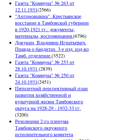
Газета "Коммуна" № 263 от
12.11.1931
(
2566
)
"Антоновщина". Крестьянское
восстание в Тамбовской губернии
в 1920-1921 гг.: документы,
материалы, воспоминания.
(
6796
)
Докукин, Владимир Игнатьевич.
Правда о бандитах. 3-е изд. изд-во
Тамб. отделение.
(
3522
)
Газета "Коммуна" № 253 от
28.10.1931
(
2839
)
Газета "Коммуна" № 250 от
24.10.1931
(
2451
)
Пятилетний перспективный план
развития хозяйственной и
культурной жизни Тамбовского
округа на 1928-29 - 1932-33 гг.
(
3200
)
Резолюции 2-го пленума
Тамбовского окружного
исполнительного комитета