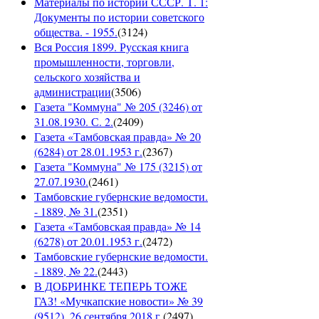
Материалы по истории СССР. Т. 1:
Документы по истории советского
общества. - 1955.
(
3124
)
Вся Россия 1899. Русская книга
промышленности, торговли,
сельского хозяйства и
администрации
(
3506
)
Газета "Коммуна" № 205 (3246) от
31.08.1930. С. 2.
(
2409
)
Газета «Тамбовская правда» № 20
(6284) от 28.01.1953 г.
(
2367
)
Газета "Коммуна" № 175 (3215) от
27.07.1930.
(
2461
)
Тамбовские губернские ведомости.
- 1889, № 31.
(
2351
)
Газета «Тамбовская правда» № 14
(6278) от 20.01.1953 г.
(
2472
)
Тамбовские губернские ведомости.
- 1889, № 22.
(
2443
)
В ДОБРИНКЕ ТЕПЕРЬ ТОЖЕ
ГАЗ! «Мучкапские новости» № 39
(9512), 26 сентября 2018 г.
(
2497
)