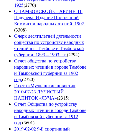
1925
(
2770
)
О ТАМБОВСКОЙ СТАРИНЕ. П.
Падучева. Издание Постоянной
Коммисии народных чтений. 1902.
(
3308
)
Очерк десятилетней дятельности
общества по устройству народных
чтений в г. Тамбове и Тамбовской
губернии. 1893 – 1903 г.г.
(
2794
)
Отчет общества по устройству
народных чтений в городе Тамбове
и Тамбовской губернии за 1902
год.
(
2720
)
Газета «Мучкапские новости»
2010-07-23 ЛУЧИСТЫЙ
НАПИТОК «ЛУЧА»
(
2315
)
Отчет Общества по устройству
народных чтений в городе Тамбове
и Тамбовской губернии за 1912
год.
(
3601
)
2019-02-02 9-й спортивный