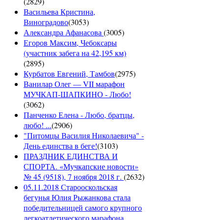
(
2829
)
Васильева Кристина,
Виноградово
(
3053
)
Александра Афанасова
(
3005
)
Егоров Максим, Чебоксары
(участник забега на 42,195 км)
(
2895
)
Курбатов Евгений, Тамбов
(
2975
)
Ванилар Олег — VII марафон
МУЧКАП-ШАПКИНО - Любо!
(
3062
)
Панченко Елена - Любо, братцы,
любо! ...
(
2906
)
"Питомцы Василия Николаевича" -
День единства в беге!
(
3103
)
ПРАЗДНИК ЕДИНСТВА И
СПОРТА. «Мучкапские новости»
№ 45 (9518), 7 ноября 2018 г.
(
2632
)
05.11.2018 Старооскольская
бегунья Юлия Рыжанкова стала
победительницей самого крупного
легкоатлетического марафона