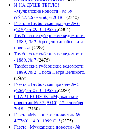
И НА ДУШЕ ТЕПЛО!
«Мучкапские новости» № 39
(9512), 26 сентября 2018 г.
(
2340
)
Газета «Тамбовская правда» № 6
(6270) от 09.01.1953 г.
(
2304
)
Тамбовские губернские ведомости.
- 1889, № 2. Крещенские обычаи и
поверья.
(
2399
)
Тамбовские губернские ведомости.
- 1889, № 7.
(
2476
)
Тамбовские губернские ведомости.
- 1889, № 2. Эпоха Петра Великого.
(
2569
)
Газета «Тамбовская правда» № 5
(6269) от 07.01.1953 г.
(
2280
)
СТАРТ БЛИЗОК! «Мучкапские
новости» № 37 (9510), 12 сентября
2018 г.
(
2450
)
Газета «Мучкапские новости» №
4(7760), 14.01.1999 С. 3
(
2375
)
Газета «Мучкапские новости» №