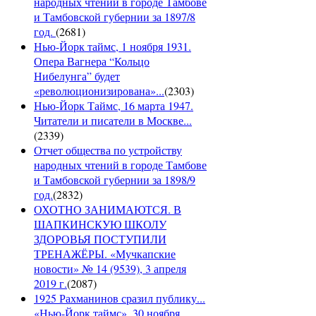
народных чтений в городе Тамбове
и Тамбовской губернии за 1897/8
год.
(
2681
)
Нью-Йорк таймс, 1 ноября 1931.
Опера Вагнера “Кольцо
Нибелунга” будет
«революционизирована»...
(
2303
)
Нью-Йорк Таймс, 16 марта 1947.
Читатели и писатели в Москве...
(
2339
)
Отчет общества по устройству
народных чтений в городе Тамбове
и Тамбовской губернии за 1898/9
год.
(
2832
)
ОХОТНО ЗАНИМАЮТСЯ. В
ШАПКИНСКУЮ ШКОЛУ
ЗДОРОВЬЯ ПОСТУПИЛИ
ТРЕНАЖЁРЫ. «Мучкапские
новости» № 14 (9539), 3 апреля
2019 г.
(
2087
)
1925 Рахманинов сразил публику...
«Нью-Йорк таймс», 30 ноября