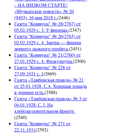
– НА НИЗКОМ СТАРТЕ!
«Мучкапские новости» № 20
(9493), 16 мая 2018 г.
(
2446
)
Газета "Коммуна" № 28(2767) от
05.02.1929 с. 3. У финиша.
(
2347
)
Газета "Коммуна" № 26(2765) от
02.02.1929 с. 4. Завтра — финиш
зимнего лыжного пробега.
(
2451
)
Газета "Коммуна" № 21(2760) от
27.01.1929 с. 4. Физкультура.
(
2500
)
Газета "Коммуна" № 228 от
27.09.1931 с. 1
(
2669
)
Газета «Тамбовская правда» № 21
от 25.01.1928. С.4. Хорошая лошадь
в деревне есть.
(
2588
)
Газета «Тамбовская правда» № 3 от
04.01.1928. С.3. На
хлебозагоовительном фронте.
(
2540
)
Газета "Коммуна" № 271 от
22.11.1931
(
2592
)