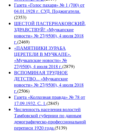
Газета «Голос пахаря» № 1 (700) от
04.01.1928 г. СУД. Поджигатели.
(
2353
)
ШЕСТОЙ ПАСТЕРНАКОВСКИЙ,
ЗДРАВСТВУЙ! «Мучкапские
новости» № 27(9500), 4 июля 2018
г.
(
2469
)
«ПАМЯТНИКИ ЗУРАБА
ЦЕРЕТЕЛИ В МУЧКАПЕ».
«Мучкапские новости» №
27(9500), 4 июля 2018 г.
(
2879
)
ВСПОМИНАЯ ТРУДНОЕ
ДЕТСТВО... «Мучкапские
новости» № 27(9500), 4 июля 2018
г.
(
2506
)
Газета «Колхозная правда» № 78 от
17.09.1932. С. 1.
(
2845
)
Численность населения волостей
Тамбовской губернии по данным
демографическо-профессиональной
переписи 1920 года.
(
5139
)