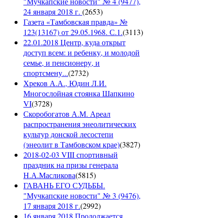
"Мучкапские новости" № 4 (9477),
24 января 2018 г.
(
2653
)
Газета «Тамбовская правда» №
123(13167) от 29.05.1968. С.1.
(
3113
)
22.01.2018 Центр, куда открыт
доступ всем: и ребенку, и молодой
семье, и пенсионеру, и
спортсмену...
(
2732
)
Хреков А.А., Юдин Л.И.
Многослойная стоянка Шапкино
VI
(
3728
)
Скоробогатов А.М. Ареал
распространения энеолитических
культур донской лесостепи
(энеолит в Тамбовском крае)
(
3827
)
2018-02-03 VIII спортивный
праздник на призы генерала
Н.А.Масликова
(
5815
)
ГАВАНЬ ЕГО СУДЬБЫ.
"Мучкапские новости" № 3 (9476),
17 января 2018 г.
(
2992
)
16 января 2018 Продолжается