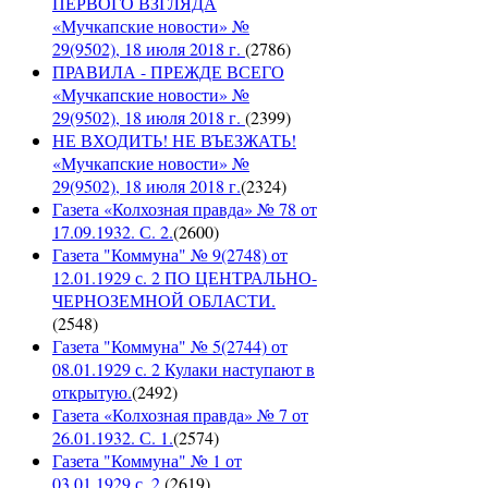
ПЕРВОГО ВЗГЛЯДА
«Мучкапские новости» №
29(9502), 18 июля 2018 г.
(
2786
)
ПРАВИЛА - ПРЕЖДЕ ВСЕГО
«Мучкапские новости» №
29(9502), 18 июля 2018 г.
(
2399
)
НЕ ВХОДИТЬ! НЕ ВЪЕЗЖАТЬ!
«Мучкапские новости» №
29(9502), 18 июля 2018 г.
(
2324
)
Газета «Колхозная правда» № 78 от
17.09.1932. С. 2.
(
2600
)
Газета "Коммуна" № 9(2748) от
12.01.1929 с. 2 ПО ЦЕНТРАЛЬНО-
ЧЕРНОЗЕМНОЙ ОБЛАСТИ.
(
2548
)
Газета "Коммуна" № 5(2744) от
08.01.1929 с. 2 Кулаки наступают в
открытую.
(
2492
)
Газета «Колхозная правда» № 7 от
26.01.1932. С. 1.
(
2574
)
Газета "Коммуна" № 1 от
03.01.1929 с. 2.
(
2619
)