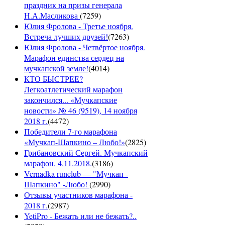
праздник на призы генерала
Н.А.Масликова
(
7259
)
Юлия Фролова - Третье ноября.
Встреча лучших друзей!
(
7263
)
Юлия Фролова - Четвёртое ноября.
Марафон единства сердец на
мучкапской земле!
(
4014
)
КТО БЫСТРЕЕ?
Легкоатлетический марафон
закончился... «Мучкапские
новости» № 46 (9519), 14 ноября
2018 г.
(
4472
)
Победители 7-го марафона
«Мучкап-Шапкино – Любо!»
(
2825
)
Грибановский Сергей. Мучкапский
марафон, 4.11.2018.
(
3186
)
Vernadka runclub — "Мучкап -
Шапкино" -Любо!
(
2990
)
Отзывы участников марафона -
2018 г.
(
2987
)
YetiPro - Бежать или не бежать?..