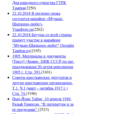
Дня народного единства ГТРК
Тамбов
(
2250
)
22.10.2018 В регионе снова
состоится марафон «Мучкап-
Шапкино-любо!»
Vtambove.ru
(
2262
)
22.10.2018 Бегуны со всей страны
примут участие в марафоне
"Мучкап-Шапкино-любо!" Онлайн
Тамбов.ру
(
2195
)
1905. Материалы и документы
[Текст] / Комис. ЦИК СССР по орг.
празднования 20-летия революции
1905 г. Стр. 393.
(
3101
)
Советы крестьянских депутатов и
другие крестьянские организации.
Т.1. Ч.1 (март – октябрь 1917 г.)
Стр. 74.
(
3190
)
Нью-Йорк Таймс, 10 апреля 1949.
Ральф Томпсон. “В литературе и за
ее пределами”
(
2523
)