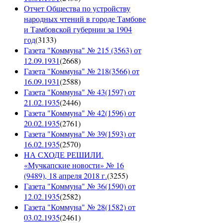
Отчет Общества по устройству
народных чтений в городе Тамбове
и Тамбовской губернии за 1904
год
(
3133
)
Газета "Коммуна" № 215 (3563) от
12.09.1931
(
2668
)
Газета "Коммуна" № 218(3566) от
16.09.1931
(
2588
)
Газета "Коммуна" № 43(1597) от
21.02.1935
(
2446
)
Газета "Коммуна" № 42(1596) от
20.02.1935
(
2761
)
Газета "Коммуна" № 39(1593) от
16.02.1935
(
2570
)
НА СХОДЕ РЕШИЛИ.
«Мучкапские новости» № 16
(9489), 18 апреля 2018 г.
(
3255
)
Газета "Коммуна" № 36(1590) от
12.02.1935
(
2582
)
Газета "Коммуна" № 28(1582) от
03.02.1935
(
2461
)