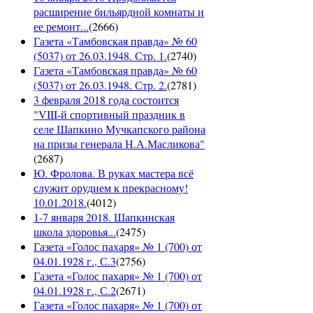
расширение бильярдной комнаты и
ее ремонт...
(
2666
)
Газета «Тамбовская правда» № 60
(5037) от 26.03.1948. Стр. 1.
(
2740
)
Газета «Тамбовская правда» № 60
(5037) от 26.03.1948. Стр. 2.
(
2781
)
3 февраля 2018 года состоится
"VIII-й спортивный праздник в
селе Шапкино Мучкапского района
на призы генерала Н.А.Масликова"
(
2687
)
Ю. Фролова. В руках мастера всё
служит орудием к прекрасному!
10.01.2018.
(
4012
)
1-7 января 2018. Шапкинская
школа здоровья...
(
2475
)
Газета «Голос пахаря» № 1 (700) от
04.01.1928 г., С.3
(
2756
)
Газета «Голос пахаря» № 1 (700) от
04.01.1928 г., С.2
(
2671
)
Газета «Голос пахаря» № 1 (700) от