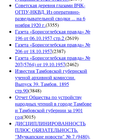
Советская деревня глазами ВЧК-
ОГПУ-НКВД. Из оперативно-
разведывательной сводки ... на 6
ноября 1920 г.
(
3355
)
Газета «Борисоглебская правда» №
196 от 06.10.1957 стр.2
(
2619
)
Газета «Борисоглебская правда» №
206 от 18.10.1957
(
2387
)
Газета «Борисоглебская правда» №
207(5764) от 19.10.1957
(
2462
)
Известия Тамбовской губернской
ученой архивной комиссии.
Выпуск 39. Тамбов. 1895
стр.90
(
3848
)
Отчет Общества по устройству
народных чтений в городе Тамбове
и Тамбовской губернии за 1901
год
(
3015
)
ДИСЦИПЛИНИРОВАННОСТЬ
ПЛЮС ОБЯЗАТЕЛЬНОСТЬ.
"Мучкапские новости" № 7 (9480),