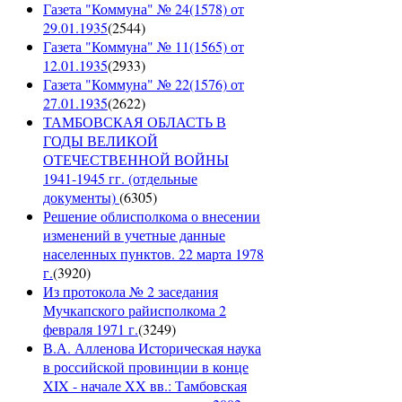
Газета "Коммуна" № 24(1578) от
29.01.1935
(
2544
)
Газета "Коммуна" № 11(1565) от
12.01.1935
(
2933
)
Газета "Коммуна" № 22(1576) от
27.01.1935
(
2622
)
ТАМБОВСКАЯ ОБЛАСТЬ В
ГОДЫ ВЕЛИКОЙ
ОТЕЧЕСТВЕННОЙ ВОЙНЫ
1941-1945 гг. (отдельные
документы)
(
6305
)
Решение облисполкома о внесении
изменений в учетные данные
населенных пунктов. 22 марта 1978
г.
(
3920
)
Из протокола № 2 заседания
Мучкапского райисполкома 2
февраля 1971 г.
(
3249
)
В.А. Алленова Историческая наука
в российской провинции в конце
XIX - начале XX вв.: Тамбовская