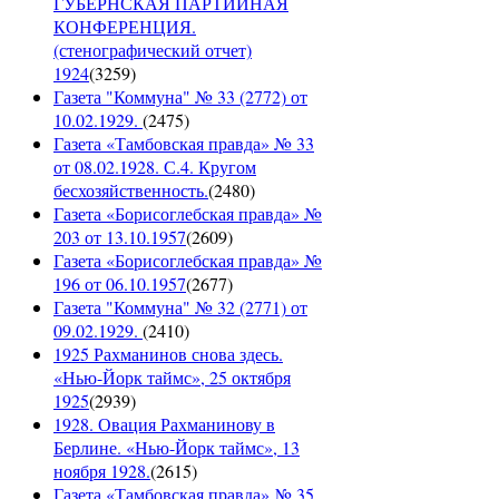
ГУБЕРНСКАЯ ПАРТИЙНАЯ
КОНФЕРЕНЦИЯ.
(стенографический отчет)
1924
(
3259
)
Газета "Коммуна" № 33 (2772) от
10.02.1929.
(
2475
)
Газета «Тамбовская правда» № 33
от 08.02.1928. С.4. Кругом
бесхозяйственность.
(
2480
)
Газета «Борисоглебская правда» №
203 от 13.10.1957
(
2609
)
Газета «Борисоглебская правда» №
196 от 06.10.1957
(
2677
)
Газета "Коммуна" № 32 (2771) от
09.02.1929.
(
2410
)
1925 Рахманинов снова здесь.
«Нью-Йорк таймс», 25 октября
1925
(
2939
)
1928. Овация Рахманинову в
Берлине. «Нью-Йорк таймс», 13
ноября 1928.
(
2615
)
Газета «Тамбовская правда» № 35