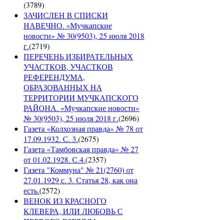
(
3789
)
ЗАЧИСЛЕН В СПИСКИ
НАВЕЧНО. «Мучкапские
новости» № 30(9503), 25 июля 2018
г.
(
2719
)
ПЕРЕЧЕНЬ ИЗБИРАТЕЛЬНЫХ
УЧАСТКОВ, УЧАСТКОВ
РЕФЕРЕНДУМА,
ОБРАЗОВАННЫХ НА
ТЕРРИТОРИИ МУЧКАПСКОГО
РАЙОНА. «Мучкапские новости»
№ 30(9503), 25 июля 2018 г.
(
2696
)
Газета «Колхозная правда» № 78 от
17.09.1932. С. 3.
(
2675
)
Газета «Тамбовская правда» № 27
от 01.02.1928. С.4.
(
2357
)
Газета "Коммуна" № 21(2760) от
27.01.1929 с. 3. Статья 28, как она
есть.
(
2572
)
ВЕНОК ИЗ КРАСНОГО
КЛЕВЕРА, ИЛИ ЛЮБОВЬ С