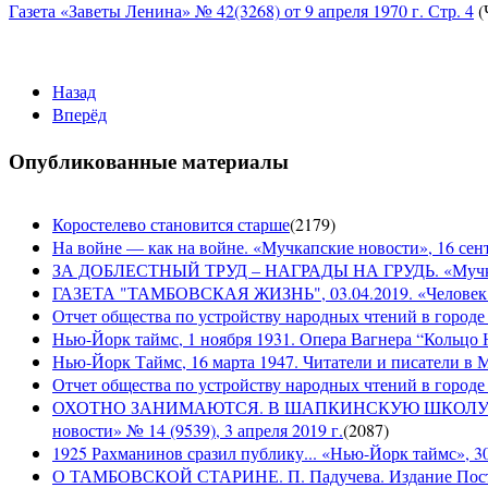
Газета «Заветы Ленина» № 42(3268) от 9 апреля 1970 г. Стр. 4
(
Назад
Вперёд
Опубликованные материалы
Коростелево становится старше
(
2179
)
На войне — как на войне. «Мучкапские новости», 16 сент
ЗА ДОБЛЕСТНЫЙ ТРУД – НАГРАДЫ НА ГРУДЬ. «Мучкапски
ГАЗЕТА "ТАМБОВСКАЯ ЖИЗНЬ", 03.04.2019. «Человек н
Отчет общества по устройству народных чтений в городе
Нью-Йорк таймс, 1 ноября 1931. Опера Вагнера “Кольцо 
Нью-Йорк Таймс, 16 марта 1947. Читатели и писатели в М
Отчет общества по устройству народных чтений в городе 
ОХОТНО ЗАНИМАЮТСЯ. В ШАПКИНСКУЮ ШКОЛУ З
новости» № 14 (9539), 3 апреля 2019 г.
(
2087
)
1925 Рахманинов сразил публику... «Нью-Йорк таймс», 3
О ТАМБОВСКОЙ СТАРИНЕ. П. Падучева. Издание Посто