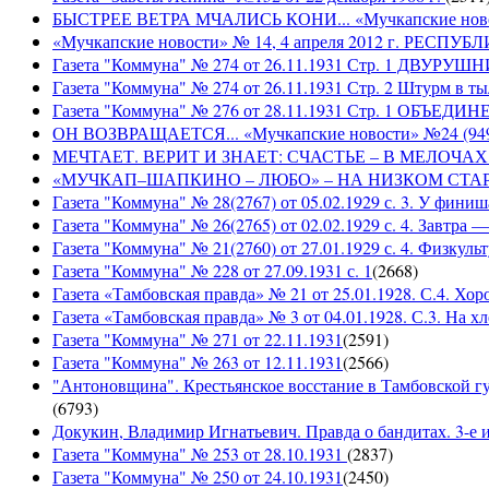
БЫСТРЕЕ ВЕТРА МЧАЛИСЬ КОНИ... «Мучкапские новости
«Мучкапские новости» № 14, 4 апреля 2012 г. РЕ
Газета "Коммуна" № 274 от 26.11.1931 Стр. 1 ДВУ
Газета "Коммуна" № 274 от 26.11.1931 Стр. 2 Штурм в т
Газета "Коммуна" № 276 от 28.11.1931 Стр. 1 ОБ
ОН ВОЗВРАЩАЕТСЯ... «Мучкапские новости» №24 (9497)
МЕЧТАЕТ. ВЕРИТ И ЗНАЕТ: СЧАСТЬЕ – В МЕЛОЧАХ... «
«МУЧКАП–ШАПКИНО – ЛЮБО» – НА НИЗКОМ СТАРТЕ! «Му
Газета "Коммуна" № 28(2767) от 05.02.1929 с. 3. У финиш
Газета "Коммуна" № 26(2765) от 02.02.1929 с. 4. Завтра
Газета "Коммуна" № 21(2760) от 27.01.1929 с. 4. Физкульт
Газета "Коммуна" № 228 от 27.09.1931 с. 1
(
2668
)
Газета «Тамбовская правда» № 21 от 25.01.1928. С.4. Хор
Газета «Тамбовская правда» № 3 от 04.01.1928. С.3. На 
Газета "Коммуна" № 271 от 22.11.1931
(
2591
)
Газета "Коммуна" № 263 от 12.11.1931
(
2566
)
"Антоновщина". Крестьянское восстание в Тамбовской гу
(
6793
)
Докукин, Владимир Игнатьевич. Правда о бандитах. 3-е из
Газета "Коммуна" № 253 от 28.10.1931
(
2837
)
Газета "Коммуна" № 250 от 24.10.1931
(
2450
)