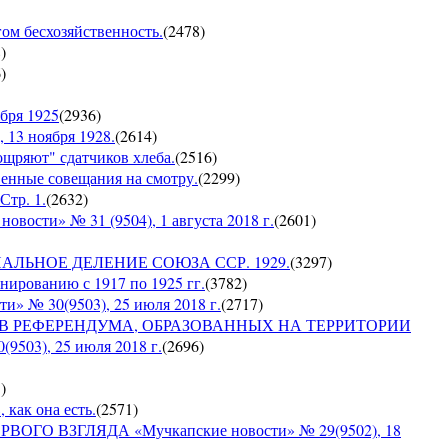
гом бесхозяйственность.
(
2478
)
8
)
6
)
бря 1925
(
2936
)
 13 ноября 1928.
(
2614
)
оощряют" сдатчиков хлеба.
(
2516
)
венные совещания на смотру.
(
2299
)
Стр. 1.
(
2632
)
сти» № 31 (9504), 1 августа 2018 г.
(
2601
)
ИАЛЬНОЕ ДЕЛЕНИЕ СОЮЗА ССР. 1929.
(
3297
)
ированию с 1917 по 1925 гг.
(
3782
)
№ 30(9503), 25 июля 2018 г.
(
2717
)
ОВ РЕФЕРЕНДУМА, ОБРАЗОВАННЫХ НА ТЕРРИТОРИИ
03), 25 июля 2018 г.
(
2696
)
5
)
 как она есть.
(
2571
)
ГО ВЗГЛЯДА «Мучкапские новости» № 29(9502), 18