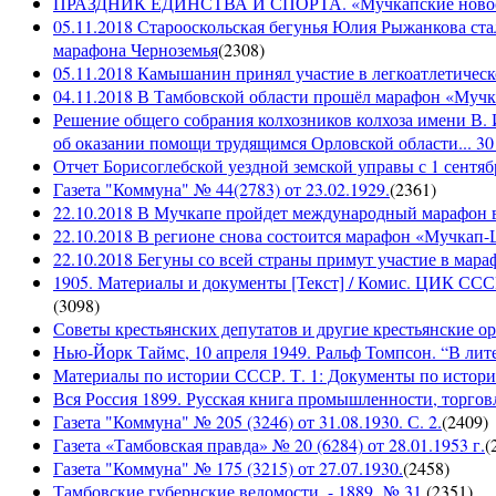
ПРАЗДНИК ЕДИНСТВА И СПОРТА. «Мучкапские новости»
05.11.2018 Старооскольская бегунья Юлия Рыжанкова ста
марафона Черноземья
(
2308
)
05.11.2018 Камышанин принял участие в легкоатлетичес
04.11.2018 В Тамбовской области прошёл марафон «Муч
Решение общего собрания колхозников колхоза имени В. 
об оказании помощи трудящимся Орловской области... 30 
Отчет Борисоглебской уездной земской управы с 1 сентябр
Газета "Коммуна" № 44(2783) от 23.02.1929.
(
2361
)
22.10.2018 В Мучкапе пройдет международный марафон в
22.10.2018 В регионе снова состоится марафон «Мучкап
22.10.2018 Бегуны со всей страны примут участие в ма
1905. Материалы и документы [Текст] / Комис. ЦИК СССР 
(
3098
)
Советы крестьянских депутатов и другие крестьянские орга
Нью-Йорк Таймс, 10 апреля 1949. Ральф Томпсон. “В лите
Материалы по истории СССР. Т. 1: Документы по истории
Вся Россия 1899. Русская книга промышленности, торгов
Газета "Коммуна" № 205 (3246) от 31.08.1930. С. 2.
(
2409
)
Газета «Тамбовская правда» № 20 (6284) от 28.01.1953 г.
(
Газета "Коммуна" № 175 (3215) от 27.07.1930.
(
2458
)
Тамбовские губернские ведомости. - 1889, № 31.
(
2351
)