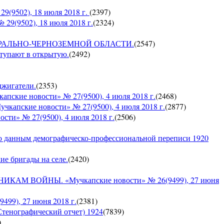
9502), 18 июля 2018 г.
(
2397
)
9(9502), 18 июля 2018 г.
(
2324
)
О ЦЕНТРАЛЬНО-ЧЕРНОЗЕМНОЙ ОБЛАСТИ.
(
2547
)
ступают в открытую.
(
2492
)
оджигатели.
(
2353
)
е новости» № 27(9500), 4 июля 2018 г.
(
2468
)
кие новости» № 27(9500), 4 июля 2018 г.
(
2877
)
» № 27(9500), 4 июля 2018 г.
(
2506
)
по данным демографическо-профессиональной переписи 1920
кие бригады на селе.
(
2420
)
 ВОЙНЫ. «Мучкапские новости» № 26(9499), 27 июня
9), 27 июня 2018 г.
(
2381
)
Стенографический отчет) 1924
(
7839
)
)