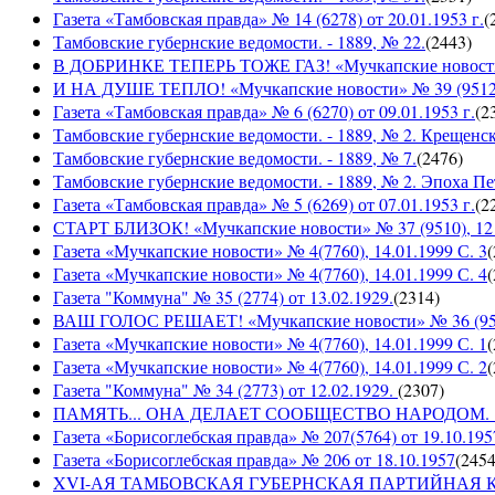
Газета «Тамбовская правда» № 14 (6278) от 20.01.1953 г.
(
Тамбовские губернские ведомости. - 1889, № 22.
(
2443
)
В ДОБРИНКЕ ТЕПЕРЬ ТОЖЕ ГАЗ! «Мучкапские новости» №
И НА ДУШЕ ТЕПЛО! «Мучкапские новости» № 39 (9512), 
Газета «Тамбовская правда» № 6 (6270) от 09.01.1953 г.
(
2
Тамбовские губернские ведомости. - 1889, № 2. Крещенс
Тамбовские губернские ведомости. - 1889, № 7.
(
2476
)
Тамбовские губернские ведомости. - 1889, № 2. Эпоха Пе
Газета «Тамбовская правда» № 5 (6269) от 07.01.1953 г.
(
2
СТАРТ БЛИЗОК! «Мучкапские новости» № 37 (9510), 12 с
Газета «Мучкапские новости» № 4(7760), 14.01.1999 С. 3
(
Газета «Мучкапские новости» № 4(7760), 14.01.1999 С. 4
(
Газета "Коммуна" № 35 (2774) от 13.02.1929.
(
2314
)
ВАШ ГОЛОС РЕШАЕТ! «Мучкапские новости» № 36 (9509)
Газета «Мучкапские новости» № 4(7760), 14.01.1999 С. 1
(
Газета «Мучкапские новости» № 4(7760), 14.01.1999 С. 2
(
Газета "Коммуна" № 34 (2773) от 12.02.1929.
(
2307
)
ПАМЯТЬ... ОНА ДЕЛАЕТ СООБЩЕСТВО НАРОДОМ. «Мучка
Газета «Борисоглебская правда» № 207(5764) от 19.10.195
Газета «Борисоглебская правда» № 206 от 18.10.1957
(
245
XVI-АЯ ТАМБОВСКАЯ ГУБЕРНСКАЯ ПАРТИЙНАЯ КОНФ