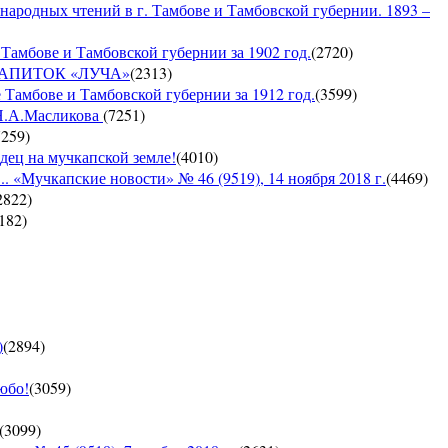
 народных чтений в г. Тамбове и Тамбовской губернии. 1893 –
Тамбове и Тамбовской губернии за 1902 год.
(
2720
)
Й НАПИТОК «ЛУЧА»
(
2313
)
 Тамбове и Тамбовской губернии за 1912 год.
(
3599
)
 Н.А.Масликова
(
7251
)
7259
)
дец на мучкапской земле!
(
4010
)
 «Мучкапские новости» № 46 (9519), 14 ноября 2018 г.
(
4469
)
2822
)
182
)
)
(
2894
)
юбо!
(
3059
)
(
3099
)