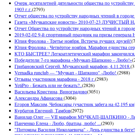
Очерк десятилетней дятельности общества по устройству
1903 г.г.
(
2793
)
Отчет общества по устройству народных чтений в городе 
Газета «Мучкапские новости» 2010-07-23 ЛУЧИСТЫ
Отчет Общества по устройству народных чтений в городе
2019-02-02 9-й спортивный праздник на призы генерала
Юлия Фролова - Третье ноября. Встреча лучших друзей!
(
Юлия Фролова - Четвёртое ноября. Марафон единства сер
КТО БЫСТРЕЕ? Легкоатлетический марафон закончился...
Победители 7-го марафона «Мучкап-Шапкино – Любо!»
(
Грибановский Сергей. Мучкапский марафон, 4.11.2018.
(
3
Vernadka runclub — "Мучкап - Шапкино" -Любо!
(
2988
)
Отзывы участников марафона - 2018 г.
(
2983
)
YetiPro - Бежать или не бежать?..
(
2826
)
Васильева Кристина, Виноградово
(
3051
)
Александра Афанасова
(
3004
)
Егоров Максим, Чебоксары (участник забега на 42,195 км
Курбатов Евгений, Тамбов
(
2972
)
Ванилар Олег — VII марафон МУЧКАП-ШАПКИНО - Л
Панченко Елена - Любо, братцы, любо! ...
(
2903
)
"Питомцы Василия Николаевича" - День единства в беге!