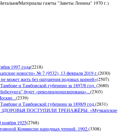
Читальня/Материалы газеты "Заветы Ленина" 1970 г.)
ября 1997 года
(
2218
)
е новости» № 7 (9532), 13 февраля 2019 г.
(
2030
)
е может жить без ощущения родовых корней»
(
2507
)
 Тамбове и Тамбовской губернии за 1897/8 год.
(
2680
)
Нибелунга” будет «революционизирована»...
(
2303
)
оскве...
(
2339
)
Тамбове и Тамбовской губернии за 1898/9 год.
(
2831
)
ДОРОВЬЯ ПОСТУПИЛИ ТРЕНАЖЁРЫ. «Мучкапские
0 ноября 1925
(
2768
)
янной Коммисии народных чтений. 1902.
(
3308
)