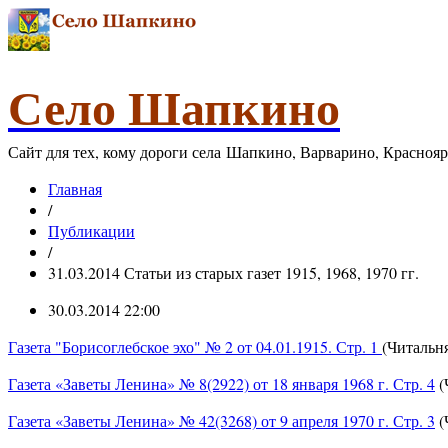
Село Шапкино
Сайт для тех, кому дороги села Шапкино, Варварино, Красноя
Главная
/
Публикации
/
31.03.2014 Статьи из старых газет 1915, 1968, 1970 гг.
30.03.2014 22:00
Газета "Борисоглебское эхо" № 2 от 04.01.1915. Стр. 1
(Читальня
Газета «Заветы Ленина» № 8(2922) от 18 января 1968 г. Стр. 4
(
Газета «Заветы Ленина» № 42(3268) от 9 апреля 1970 г. Стр. 3
(