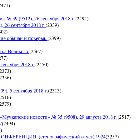
2471
)
 39 (9512), 26 сентября 2018 г.
(
2494
)
26 сентября 2018 г.
(
2339
)
302
)
кие обычаи и поверья.
(
2399
)
тра Великого.
(
2567
)
277
)
ентября 2018 г.
(
2450
)
2373
)
2336
)
, 5 сентября 2018 г.
(
2313
)
2516
)
2579
)
пские новости» № 35 (9508), 29 августа 2018 г.
(
2517
)
7
(
2494
)
4
)
ЕРЕНЦИЯ. (стенографический отчет) 1924
(
3257
)