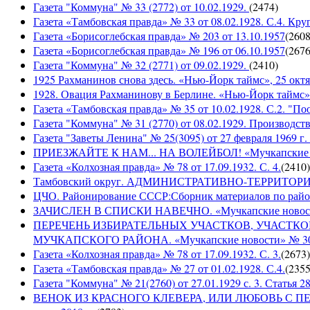
Газета "Коммуна" № 33 (2772) от 10.02.1929.
(
2474
)
Газета «Тамбовская правда» № 33 от 08.02.1928. С.4. Кру
Газета «Борисоглебская правда» № 203 от 13.10.1957
(
260
Газета «Борисоглебская правда» № 196 от 06.10.1957
(
267
Газета "Коммуна" № 32 (2771) от 09.02.1929.
(
2410
)
1925 Рахманинов снова здесь. «Нью-Йорк таймс», 25 октя
1928. Овация Рахманинову в Берлине. «Нью-Йорк таймс»,
Газета «Тамбовская правда» № 35 от 10.02.1928. С.2. "П
Газета "Коммуна" № 31 (2770) от 08.02.1929. Производст
Газета "Заветы Ленина" № 25(3095) от 27 февраля 1969 г. 
ПРИЕЗЖАЙТЕ К НАМ... НА ВОЛЕЙБОЛ! «Мучкапские ново
Газета «Колхозная правда» № 78 от 17.09.1932. С. 4.
(
2410
)
Тамбовский округ. АДМИНИСТРАТИВНО-ТЕРРИТОР
ЦЧО. Районирование СССР:Сборник материалов по район
ЗАЧИСЛЕН В СПИСКИ НАВЕЧНО. «Мучкапские новости» 
ПЕРЕЧЕНЬ ИЗБИРАТЕЛЬНЫХ УЧАСТКОВ, УЧАСТК
МУЧКАПСКОГО РАЙОНА. «Мучкапские новости» № 30(95
Газета «Колхозная правда» № 78 от 17.09.1932. С. 3.
(
2673
)
Газета «Тамбовская правда» № 27 от 01.02.1928. С.4.
(
235
Газета "Коммуна" № 21(2760) от 27.01.1929 с. 3. Статья 28,
ВЕНОК ИЗ КРАСНОГО КЛЕВЕРА, ИЛИ ЛЮБОВЬ С ПЕРВО