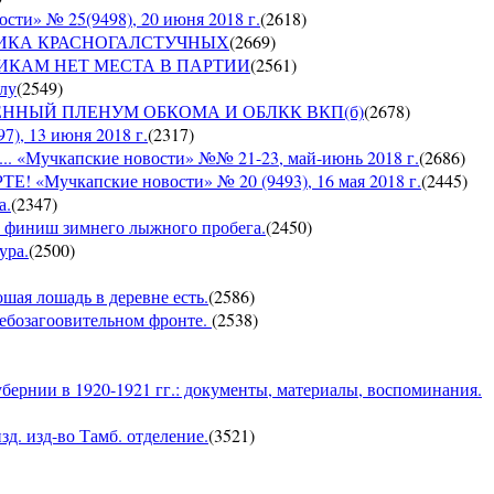
» № 25(9498), 20 июня 2018 г.
(
2618
)
СПУБЛИКА КРАСНОГАЛСТУЧНЫХ
(
2669
)
РУШНИКАМ НЕТ МЕСТА В ПАРТИИ
(
2561
)
ылу
(
2549
)
ЪЕДИНЕННЫЙ ПЛЕНУМ ОБКОМА И ОБЛКК ВКП(б)
(
2678
)
, 13 июня 2018 г.
(
2317
)
Мучкапские новости» №№ 21-23, май-июнь 2018 г.
(
2686
)
чкапские новости» № 20 (9493), 16 мая 2018 г.
(
2445
)
а.
(
2347
)
 — финиш зимнего лыжного пробега.
(
2450
)
ура.
(
2500
)
ошая лошадь в деревне есть.
(
2586
)
хлебозагоовительном фронте.
(
2538
)
бернии в 1920-1921 гг.: документы, материалы, воспоминания.
д. изд-во Тамб. отделение.
(
3521
)