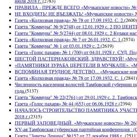
июля 2018 г.
(
2783
)
ПРАВИЛА - ПРЕЖДЕ ВСЕГО «Мучкапские новости» № 29(
НЕ ВХОДИТЬ! НЕ ВЪЕЗЖАТЬ! «Мучкапские новости» № 2
Газета «Колхозная правда» № 78 от 17.09.1932. С. 2.
(
2600
)
Газета "Коммуна" № 9(2748) от 12.01.1929 с. 2 П
Газета "Коммуна" № 5(2744) от 08.01.1929 с. 2 Кулаки на
Газета «Колхозная правда» № 7 от 26.01.1932. С. 1.
(
2574
)
Газета "Коммуна" № 1 от 03.01.1929 с. 2.
(
2619
)
Газета «Голос пахаря» № 1 (700) от 04.01.1928 г. СУД. П
ШЕСТОЙ ПАСТЕРНАКОВСКИЙ, ЗДРАВСТВУЙ! «Мучкапски
«ПАМЯТНИКИ ЗУРАБА ЦЕРЕТЕЛИ В МУЧКАПЕ». «Мучкапс
ВСПОМИНАЯ ТРУДНОЕ ДЕТСТВО... «Мучкапские новости
Газета «Колхозная правда» № 78 от 17.09.1932. С. 1.
(
2841
)
Численность населения волостей Тамбовской губернии 
года.
(
5137
)
Газета "Коммуна" № 22(2761) от 29.01.1929 с. 2. Тамбовс
Газета «Голос пахаря» № 44 (653) от 06.06.1928 г.
(
2394
)
НАЧАЛОСЬ СТРОИТЕЛЬСТВО ПАМЯТНИКА УЧАСТНИКАМ
2018 г.
(
2315
)
ПЕРВЫЙ ЗАПОВЕДНЫЙ. «Мучкапские новости» № 26(949
XV-ая Тамбовская губернская партийная конференция : (
Газета "Заветы Ленина" №152 от 22 декабря 1988 г.
(
2511