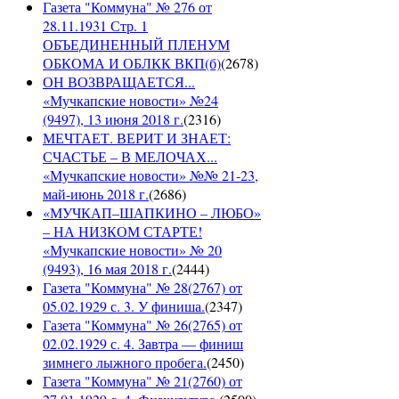
Газета "Коммуна" № 276 от
28.11.1931 Стр. 1
ОБЪЕДИНЕННЫЙ ПЛЕНУМ
ОБКОМА И ОБЛКК ВКП(б)
(
2678
)
ОН ВОЗВРАЩАЕТСЯ...
«Мучкапские новости» №24
(9497), 13 июня 2018 г.
(
2316
)
МЕЧТАЕТ. ВЕРИТ И ЗНАЕТ:
СЧАСТЬЕ – В МЕЛОЧАХ...
«Мучкапские новости» №№ 21-23,
май-июнь 2018 г.
(
2686
)
«МУЧКАП–ШАПКИНО – ЛЮБО»
– НА НИЗКОМ СТАРТЕ!
«Мучкапские новости» № 20
(9493), 16 мая 2018 г.
(
2444
)
Газета "Коммуна" № 28(2767) от
05.02.1929 с. 3. У финиша.
(
2347
)
Газета "Коммуна" № 26(2765) от
02.02.1929 с. 4. Завтра — финиш
зимнего лыжного пробега.
(
2450
)
Газета "Коммуна" № 21(2760) от