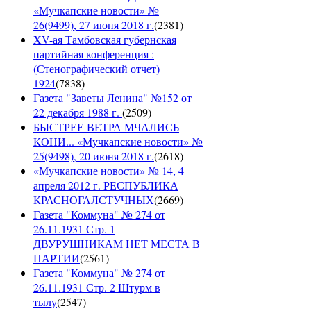
«Мучкапские новости» №
26(9499), 27 июня 2018 г.
(
2381
)
XV-ая Тамбовская губернская
партийная конференция :
(Стенографический отчет)
1924
(
7838
)
Газета "Заветы Ленина" №152 от
22 декабря 1988 г.
(
2509
)
БЫСТРЕЕ ВЕТРА МЧАЛИСЬ
КОНИ... «Мучкапские новости» №
25(9498), 20 июня 2018 г.
(
2618
)
«Мучкапские новости» № 14, 4
апреля 2012 г. РЕСПУБЛИКА
КРАСНОГАЛСТУЧНЫХ
(
2669
)
Газета "Коммуна" № 274 от
26.11.1931 Стр. 1
ДВУРУШНИКАМ НЕТ МЕСТА В
ПАРТИИ
(
2561
)
Газета "Коммуна" № 274 от
26.11.1931 Стр. 2 Штурм в
тылу
(
2547
)