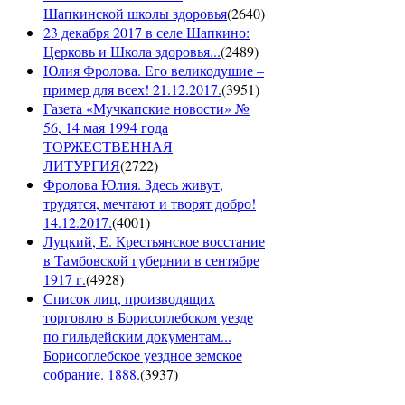
Шапкинской школы здоровья
(
2640
)
23 декабря 2017 в селе Шапкино:
Церковь и Школа здоровья...
(
2489
)
Юлия Фролова. Его великодушие –
пример для всех! 21.12.2017.
(
3951
)
Газета «Мучкапские новости» №
56, 14 мая 1994 года
ТОРЖЕСТВЕННАЯ
ЛИТУРГИЯ
(
2722
)
Фролова Юлия. Здесь живут,
трудятся, мечтают и творят добро!
14.12.2017.
(
4001
)
Луцкий, Е. Крестьянское восстание
в Тамбовской губернии в сентябре
1917 г.
(
4928
)
Список лиц, производящих
торговлю в Борисоглебском уезде
по гильдейским документам...
Борисоглебское уездное земское
собрание. 1888.
(
3937
)