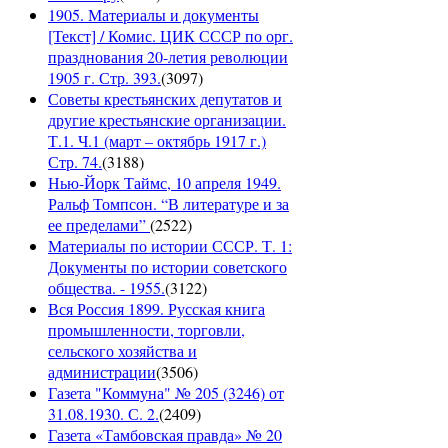
1905. Материалы и документы
[Текст] / Комис. ЦИК СССР по орг.
празднования 20-летия революции
1905 г. Стр. 393.
(
3097
)
Советы крестьянских депутатов и
другие крестьянские организации.
Т.1. Ч.1 (март – октябрь 1917 г.)
Стр. 74.
(
3188
)
Нью-Йорк Таймс, 10 апреля 1949.
Ральф Томпсон. “В литературе и за
ее пределами”
(
2522
)
Материалы по истории СССР. Т. 1:
Документы по истории советского
общества. - 1955.
(
3122
)
Вся Россия 1899. Русская книга
промышленности, торговли,
сельского хозяйства и
администрации
(
3506
)
Газета "Коммуна" № 205 (3246) от
31.08.1930. С. 2.
(
2409
)
Газета «Тамбовская правда» № 20