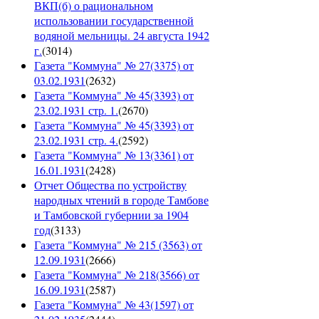
ВКП(б) о рациональном
использовании государственной
водяной мельницы. 24 августа 1942
г.
(
3014
)
Газета "Коммуна" № 27(3375) от
03.02.1931
(
2632
)
Газета "Коммуна" № 45(3393) от
23.02.1931 стр. 1.
(
2670
)
Газета "Коммуна" № 45(3393) от
23.02.1931 стр. 4.
(
2592
)
Газета "Коммуна" № 13(3361) от
16.01.1931
(
2428
)
Отчет Общества по устройству
народных чтений в городе Тамбове
и Тамбовской губернии за 1904
год
(
3133
)
Газета "Коммуна" № 215 (3563) от
12.09.1931
(
2666
)
Газета "Коммуна" № 218(3566) от
16.09.1931
(
2587
)
Газета "Коммуна" № 43(1597) от