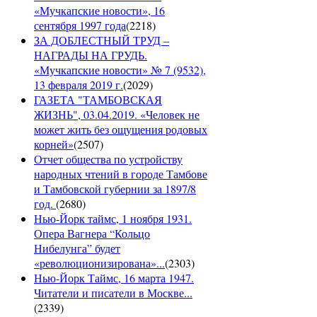
«Мучкапские новости», 16
сентября 1997 года
(
2218
)
ЗА ДОБЛЕСТНЫЙ ТРУД –
НАГРАДЫ НА ГРУДЬ.
«Мучкапские новости» № 7 (9532),
13 февраля 2019 г.
(
2029
)
ГАЗЕТА "ТАМБОВСКАЯ
ЖИЗНЬ", 03.04.2019. «Человек не
может жить без ощущения родовых
корней»
(
2507
)
Отчет общества по устройству
народных чтений в городе Тамбове
и Тамбовской губернии за 1897/8
год.
(
2680
)
Нью-Йорк таймс, 1 ноября 1931.
Опера Вагнера “Кольцо
Нибелунга” будет
«революционизирована»...
(
2303
)
Нью-Йорк Таймс, 16 марта 1947.
Читатели и писатели в Москве...
(
2339
)