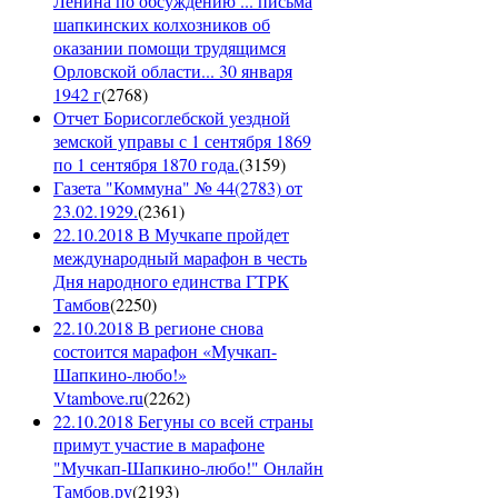
Ленина по обсуждению ... письма
шапкинских колхозников об
оказании помощи трудящимся
Орловской области... 30 января
1942 г
(
2768
)
Отчет Борисоглебской уездной
земской управы с 1 сентября 1869
по 1 сентября 1870 года.
(
3159
)
Газета "Коммуна" № 44(2783) от
23.02.1929.
(
2361
)
22.10.2018 В Мучкапе пройдет
международный марафон в честь
Дня народного единства ГТРК
Тамбов
(
2250
)
22.10.2018 В регионе снова
состоится марафон «Мучкап-
Шапкино-любо!»
Vtambove.ru
(
2262
)
22.10.2018 Бегуны со всей страны
примут участие в марафоне
"Мучкап-Шапкино-любо!" Онлайн
Тамбов.ру
(
2193
)