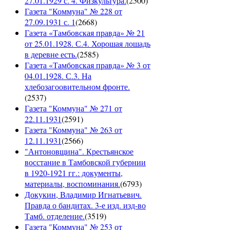
27.01.1929 с. 4. Физкультура.
(
2500
)
Газета "Коммуна" № 228 от
27.09.1931 с. 1
(
2668
)
Газета «Тамбовская правда» № 21
от 25.01.1928. С.4. Хорошая лошадь
в деревне есть.
(
2585
)
Газета «Тамбовская правда» № 3 от
04.01.1928. С.3. На
хлебозагоовительном фронте.
(
2537
)
Газета "Коммуна" № 271 от
22.11.1931
(
2591
)
Газета "Коммуна" № 263 от
12.11.1931
(
2566
)
"Антоновщина". Крестьянское
восстание в Тамбовской губернии
в 1920-1921 гг.: документы,
материалы, воспоминания.
(
6793
)
Докукин, Владимир Игнатьевич.
Правда о бандитах. 3-е изд. изд-во
Тамб. отделение.
(
3519
)
Газета "Коммуна" № 253 от