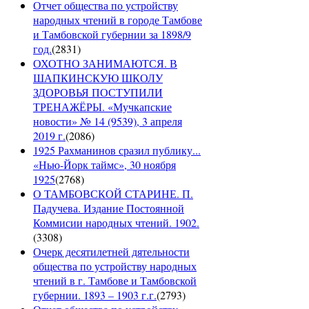
Отчет общества по устройству
народных чтений в городе Тамбове
и Тамбовской губернии за 1898/9
год.
(
2831
)
ОХОТНО ЗАНИМАЮТСЯ. В
ШАПКИНСКУЮ ШКОЛУ
ЗДОРОВЬЯ ПОСТУПИЛИ
ТРЕНАЖЁРЫ. «Мучкапские
новости» № 14 (9539), 3 апреля
2019 г.
(
2086
)
1925 Рахманинов сразил публику...
«Нью-Йорк таймс», 30 ноября
1925
(
2768
)
О ТАМБОВСКОЙ СТАРИНЕ. П.
Падучева. Издание Постоянной
Коммисии народных чтений. 1902.
(
3308
)
Очерк десятилетней дятельности
общества по устройству народных
чтений в г. Тамбове и Тамбовской
губернии. 1893 – 1903 г.г.
(
2793
)