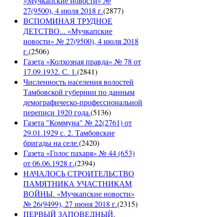
«Мучкапские новости» №
27(9500), 4 июля 2018 г.
(
2877
)
ВСПОМИНАЯ ТРУДНОЕ
ДЕТСТВО... «Мучкапские
новости» № 27(9500), 4 июля 2018
г.
(
2506
)
Газета «Колхозная правда» № 78 от
17.09.1932. С. 1.
(
2841
)
Численность населения волостей
Тамбовской губернии по данным
демографическо-профессиональной
переписи 1920 года.
(
5136
)
Газета "Коммуна" № 22(2761) от
29.01.1929 с. 2. Тамбовские
бригады на селе.
(
2420
)
Газета «Голос пахаря» № 44 (653)
от 06.06.1928 г.
(
2394
)
НАЧАЛОСЬ СТРОИТЕЛЬСТВО
ПАМЯТНИКА УЧАСТНИКАМ
ВОЙНЫ. «Мучкапские новости»
№ 26(9499), 27 июня 2018 г.
(
2315
)
ПЕРВЫЙ ЗАПОВЕДНЫЙ.