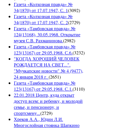
Газета «Колхозная правда» №
34(1870) от 17.07.1947, С. 1
(
3092
)
Газета «Колхозная правда» №
34(1870) от 17.07.1947, С. 2
(
2729
)
Газета «Тамбовская правда» №
124(13168), 30.05.1968. Открытие
музея С.В. Рахманинова.
(
2982
)
Газета «Тамбовская правда» №
123(13167) от 29.05.1968. С.6.
(
3232
)
"КОГДА ХОРОШИЙ ЧЕЛОВЕК
РОЖДАЕТСЯ НА СВЕТ...".
"Мучкапские новости" № 4 (9477),
24 января 2018 г.
(
2651
)
Газета «Тамбовская правда» №
123(13167) от 29.05.1968. С.1.
(
3110
)
22.01.2018 Центр, куда открыт
доступ всем: и ребенку, и молодой
семье, и пенсионеру, и
спортсмену...
(
2729
)
Хреков А.А., Юдин Л.И.
Многослойная стоянка Шапкино