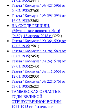
21.02.1935
(
2444
)
Газета "Коммуна" № 42(1596) от
20.02.1935
(
2760
)
Газета "Коммуна" № 39(1593) от
16.02.1935
(
2568
)
НА СХОДЕ РЕШИЛИ.
«Мучкапские новости» № 16
(9489), 18 апреля 2018 г.
(
3254
)
Газета "Коммуна" № 36(1590) от
12.02.1935
(
2581
)
Газета "Коммуна" № 28(1582) от
03.02.1935
(
2459
)
Газета "Коммуна" № 24(1578) от
29.01.1935
(
2543
)
Газета "Коммуна" № 11(1565) от
12.01.1935
(
2933
)
Газета "Коммуна" № 22(1576) от
27.01.1935
(
2622
)
ТАМБОВСКАЯ ОБЛАСТЬ В
ГОДЫ ВЕЛИКОЙ
ОТЕЧЕСТВЕННОЙ ВОЙНЫ
1941-1945 гг. (отдельные