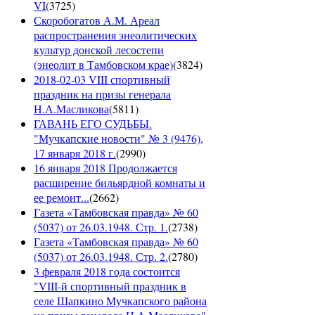
VI
(
3725
)
Скоробогатов А.М. Ареал
распространения энеолитических
культур донской лесостепи
(энеолит в Тамбовском крае)
(
3824
)
2018-02-03 VIII спортивный
праздник на призы генерала
Н.А.Масликова
(
5811
)
ГАВАНЬ ЕГО СУДЬБЫ.
"Мучкапские новости" № 3 (9476),
17 января 2018 г.
(
2990
)
16 января 2018 Продолжается
расширение бильярдной комнаты и
ее ремонт...
(
2662
)
Газета «Тамбовская правда» № 60
(5037) от 26.03.1948. Стр. 1.
(
2738
)
Газета «Тамбовская правда» № 60
(5037) от 26.03.1948. Стр. 2.
(
2780
)
3 февраля 2018 года состоится
"VIII-й спортивный праздник в
селе Шапкино Мучкапского района