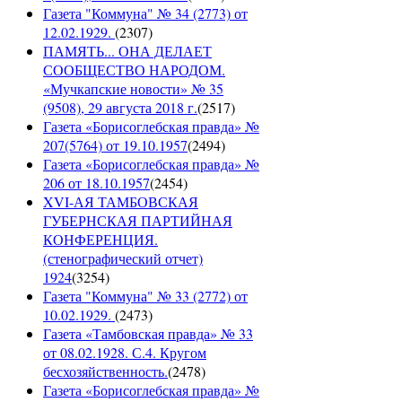
Газета "Коммуна" № 34 (2773) от
12.02.1929.
(
2307
)
ПАМЯТЬ... ОНА ДЕЛАЕТ
СООБЩЕСТВО НАРОДОМ.
«Мучкапские новости» № 35
(9508), 29 августа 2018 г.
(
2517
)
Газета «Борисоглебская правда» №
207(5764) от 19.10.1957
(
2494
)
Газета «Борисоглебская правда» №
206 от 18.10.1957
(
2454
)
XVI-АЯ ТАМБОВСКАЯ
ГУБЕРНСКАЯ ПАРТИЙНАЯ
КОНФЕРЕНЦИЯ.
(стенографический отчет)
1924
(
3254
)
Газета "Коммуна" № 33 (2772) от
10.02.1929.
(
2473
)
Газета «Тамбовская правда» № 33
от 08.02.1928. С.4. Кругом
бесхозяйственность.
(
2478
)
Газета «Борисоглебская правда» №