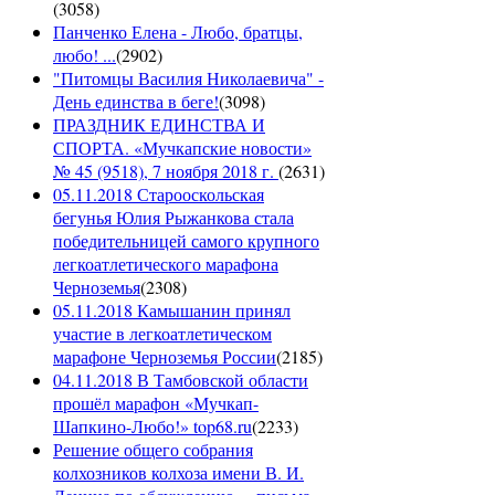
(
3058
)
Панченко Елена - Любо, братцы,
любо! ...
(
2902
)
"Питомцы Василия Николаевича" -
День единства в беге!
(
3098
)
ПРАЗДНИК ЕДИНСТВА И
СПОРТА. «Мучкапские новости»
№ 45 (9518), 7 ноября 2018 г.
(
2631
)
05.11.2018 Старооскольская
бегунья Юлия Рыжанкова стала
победительницей самого крупного
легкоатлетического марафона
Черноземья
(
2308
)
05.11.2018 Камышанин принял
участие в легкоатлетическом
марафоне Черноземья России
(
2185
)
04.11.2018 В Тамбовской области
прошёл марафон «Мучкап-
Шапкино-Любо!» top68.ru
(
2233
)
Решение общего собрания
колхозников колхоза имени В. И.