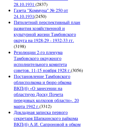
28.10.1931
(
2837
)
Газета "Коммуна" № 250 от
24.10.1931
(
2450
)
Пятилетний перспективный план
развития хозяйственной и
культурной жизни Тамбовского
округа на 1928-29 - 1932-33 гг.
(
3198
)
Резолюции 2-го пленума
Тамбовского окружного
исполнительного комитета
советов. 11-15 ноября 1928 г.
(
3056
)
Постановление Тамбовского
облисполкома и бюро обкома
ВКП(б) «О занесении на
областную Доску Почета
передовых колхозов области». 20
марта 1942 г.
(
3312
)
Докладная записка первого
секретаря Шапкинского райкома
ВКП(б) А.И. Сапроновой в обком