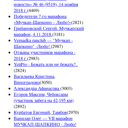
новости» № 46 (9519), 14 ноября
2018 г.
(
4469
)
Победители 7-го марафона
«Мучкап-Шапкино – Любо!»
(
2821
)
Грибановский Сергей. Мучкапский
марафон, 4.11.2018.
(
3181
)
Vernadka runclub — "Мучкап -
Шапкино" -Любо!
(
2987
)
Отзывы участников марафона -
2018 г.
(
2983
)
YetiPro - Бежать или не бежать?..
(
2824
)
Васильева Кристина,
Виноградово
(
3050
)
Александра Афанасова
(
3003
)
Егоров Максим, Чебоксары
(участник забега на 42,195 км)
(
2892
)
Курбатов Евгений, Тамбов
(
2970
)
Ванилар Олег — VII марафон
МУЧКАП-ШАПКИНО - Любо!