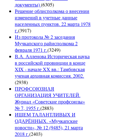
документы)
(
6305
)
Решение облисполкома о внесении
изменений в учетные данные
населенных пунктов. 22 марта 1978
г.
(
3917
)
Из протокола № 2 заседания
Мучкапского райисполкома 2
февраля 1971 г.
(
3249
)
В.А. Алленова Историческая наука
в российской провинции в конце
XIX - начале XX вв.: Тамбовская
ученая архивная комиссия. 2002.
(
2938
)
ПРОФСОЮЗНАЯ
ОРГАНИЗАЦИЯ УЧИТЕЛЕЙ.
Журнал «Советские профсоюзы»
№ 7, 1955 г.
(
2883
)
ИЩЕМ ТАЛАНТЛИВЫХ И
ОДАРЁННЫХ. «Мучкапские
новости», № 12 (9485), 21 марта
2018 г.
(
2403
)