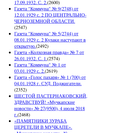
17.09.1932. С. 2.
(
2600
)
Газета "Коммуна" № 9(2748) от
12.01.1929 с. 2 ПО ЦЕНТРАЛЬНО-
ЧЕРНОЗЕМНОЙ ОБЛАСТИ.
(
2547
)
Газета "Коммуна" № 5(2744) от
08.01.1929 с. 2 Кулаки наступают в
открытую.
(
2492
)
Газета «Колхозная правда» № 7 от
26.01.1932. С. 1.
(
2574
)
Газета "Коммуна" № 1 от
03.01.1929 с. 2.
(
2619
)
Газета «Голос пахаря» № 1 (700) от
04.01.1928 г. СУД. Поджигатели.
(
2352
)
ШЕСТОЙ ПАСТЕРНАКОВСКИЙ,
ЗДРАВСТВУЙ! «Мучкапские
новости» № 27(9500), 4 июля 2018
г.
(
2468
)
«ПАМЯТНИКИ ЗУРАБА
ЦЕРЕТЕЛИ В МУЧКАПЕ».