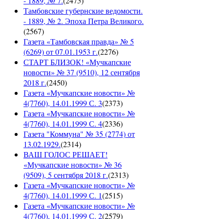
- 1889, № 7.
(
2475
)
Тамбовские губернские ведомости.
- 1889, № 2. Эпоха Петра Великого.
(
2567
)
Газета «Тамбовская правда» № 5
(6269) от 07.01.1953 г.
(
2276
)
СТАРТ БЛИЗОК! «Мучкапские
новости» № 37 (9510), 12 сентября
2018 г.
(
2450
)
Газета «Мучкапские новости» №
4(7760), 14.01.1999 С. 3
(
2373
)
Газета «Мучкапские новости» №
4(7760), 14.01.1999 С. 4
(
2336
)
Газета "Коммуна" № 35 (2774) от
13.02.1929.
(
2314
)
ВАШ ГОЛОС РЕШАЕТ!
«Мучкапские новости» № 36
(9509), 5 сентября 2018 г.
(
2313
)
Газета «Мучкапские новости» №
4(7760), 14.01.1999 С. 1
(
2515
)
Газета «Мучкапские новости» №
4(7760), 14.01.1999 С. 2
(
2579
)