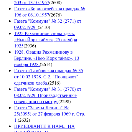
203 от 13.10.1957
(
2608
)
Газета «Борисоглебская правда» №
196 от 06.10.1957
(
2676
)
Газета "Коммуна" № 32 (2771) от
09.02.1929.
(
2410
)
1925 Рахманинов снова здесь.
«Нью-Йорк таймс», 25 октября
1925
(
2936
)
1928. Овация Рахманинову в
Берлине. «Нью-Йорк таймс», 13
ноября 1928.
(
2614
)
Газета «Тамбовская правда» № 35
от 10.02.1928. С.2. "Поощряют"
сдатчиков хлеба.
(
2516
)
Газета "Коммуна" № 31 (2770) от
08.02.1929. Производственные
совещания на смотру.
(
2298
)
Газета "Заветы Ленина" №
25(3095) от 27 февраля 1969 г. Стр.
1.
(
2632
)
ПРИЕЗЖАЙТЕ К НАМ... НА