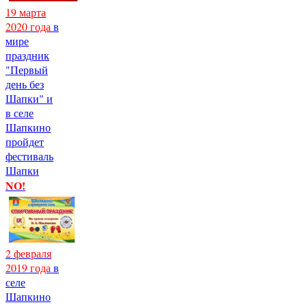
19 марта
2020 года
в
мире
праздник
"Первый
день без
Шапки" и
в селе
Шапкино
пройдет
фестиваль
Шапки
NO!
2 февраля
2019 года
в
селе
Шапкино