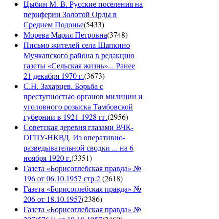
Цыбин М. В. Русские поселения на
периферии Золотой Орды в
Среднем Подонье
(
5433
)
Морева Мария Петровна
(
3748
)
Письмо жителей села Шапкино
Мучкапского района в редакцию
газеты «Сельская жизнь»... Ранее
21 декабря 1970 г.
(
3673
)
С.Н. Захарцев. Борьба с
преступностью органов милиции и
уголовного розыска Тамбовской
губернии в 1921-1928 гг.
(
2956
)
Советская деревня глазами ВЧК-
ОГПУ-НКВД. Из оперативно-
разведывательной сводки ... на 6
ноября 1920 г.
(
3351
)
Газета «Борисоглебская правда» №
196 от 06.10.1957 стр.2
(
2618
)
Газета «Борисоглебская правда» №
206 от 18.10.1957
(
2386
)
Газета «Борисоглебская правда» №