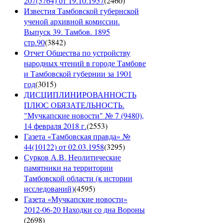
207(5764) от 19.10.1957
(
2460
)
Известия Тамбовской губернской
ученой архивной комиссии.
Выпуск 39. Тамбов. 1895
стр.90
(
3842
)
Отчет Общества по устройству
народных чтений в городе Тамбове
и Тамбовской губернии за 1901
год
(
3015
)
ДИСЦИПЛИНИРОВАННОСТЬ
ПЛЮС ОБЯЗАТЕЛЬНОСТЬ.
"Мучкапские новости" № 7 (9480),
14 февраля 2018 г.
(
2553
)
Газета «Тамбовская правда» №
44(10122) от 02.03.1958
(
3295
)
Сурков А.В. Неолитические
памятники на территории
Тамбовской области (к истории
исследований)
(
4595
)
Газета «Мучкапские новости»
2012-06-20 Находки со дна Вороны
(
2698
)