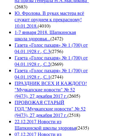
на призы генерала Н.А.Масликова"
(
2683
)
Ю. Фролова. В руках мастера всё
служит орудием к прекрасному!
10.01.2018.
(
4010
)
1-7 января 2018. Шапкинская
школа здоровья...
(
2472
)
Газета «Голос пахаря» № 1 (700) от
04.01.1928 г., С.3
(
2756
)
Газета «Голос пахаря» № 1 (700) от
04.01.1928 г., С.2
(
2669
)
Газета «Голос пахаря» № 1 (700) от
04.01.1928 г., С.1
(
2744
)
ПРАЗДНИК ВСЕХ И КАЖДОГО!
"Мучкапские новости" № 52
(9473), 27 декабря 2017 г.
(
2605
)
ПРОВОЖАЯ СТАРЫЙ
ГОД."Мучкапские новости" № 52
(9473), 27 декабря 2017 г.
(
2518
)
22.12.2017 Новости из
Шапкинской школы здоровья
(
2435
)
07.12.2017 Новости из