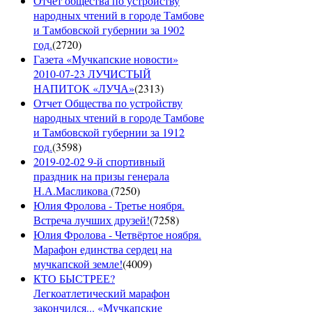
Отчет общества по устройству
народных чтений в городе Тамбове
и Тамбовской губернии за 1902
год.
(
2720
)
Газета «Мучкапские новости»
2010-07-23 ЛУЧИСТЫЙ
НАПИТОК «ЛУЧА»
(
2313
)
Отчет Общества по устройству
народных чтений в городе Тамбове
и Тамбовской губернии за 1912
год.
(
3598
)
2019-02-02 9-й спортивный
праздник на призы генерала
Н.А.Масликова
(
7250
)
Юлия Фролова - Третье ноября.
Встреча лучших друзей!
(
7258
)
Юлия Фролова - Четвёртое ноября.
Марафон единства сердец на
мучкапской земле!
(
4009
)
КТО БЫСТРЕЕ?
Легкоатлетический марафон
закончился... «Мучкапские