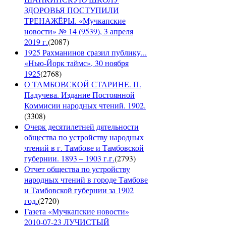
ЗДОРОВЬЯ ПОСТУПИЛИ
ТРЕНАЖЁРЫ. «Мучкапские
новости» № 14 (9539), 3 апреля
2019 г.
(
2087
)
1925 Рахманинов сразил публику...
«Нью-Йорк таймс», 30 ноября
1925
(
2768
)
О ТАМБОВСКОЙ СТАРИНЕ. П.
Падучева. Издание Постоянной
Коммисии народных чтений. 1902.
(
3308
)
Очерк десятилетней дятельности
общества по устройству народных
чтений в г. Тамбове и Тамбовской
губернии. 1893 – 1903 г.г.
(
2793
)
Отчет общества по устройству
народных чтений в городе Тамбове
и Тамбовской губернии за 1902
год.
(
2720
)
Газета «Мучкапские новости»
2010-07-23 ЛУЧИСТЫЙ