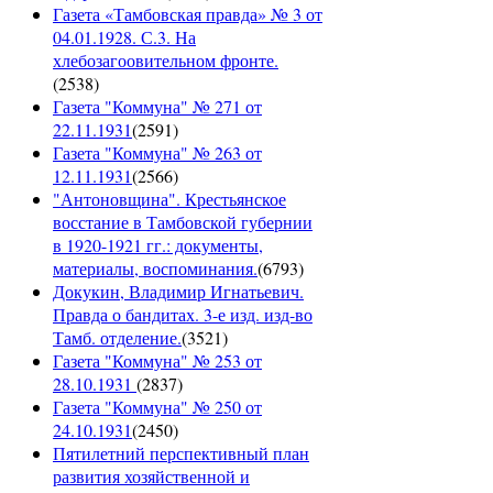
Газета «Тамбовская правда» № 3 от
04.01.1928. С.3. На
хлебозагоовительном фронте.
(
2538
)
Газета "Коммуна" № 271 от
22.11.1931
(
2591
)
Газета "Коммуна" № 263 от
12.11.1931
(
2566
)
"Антоновщина". Крестьянское
восстание в Тамбовской губернии
в 1920-1921 гг.: документы,
материалы, воспоминания.
(
6793
)
Докукин, Владимир Игнатьевич.
Правда о бандитах. 3-е изд. изд-во
Тамб. отделение.
(
3521
)
Газета "Коммуна" № 253 от
28.10.1931
(
2837
)
Газета "Коммуна" № 250 от
24.10.1931
(
2450
)
Пятилетний перспективный план
развития хозяйственной и