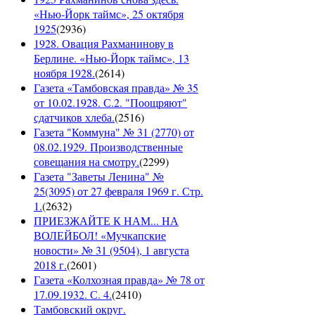
«Нью-Йорк таймс», 25 октября
1925
(
2936
)
1928. Овация Рахманинову в
Берлине. «Нью-Йорк таймс», 13
ноября 1928.
(
2614
)
Газета «Тамбовская правда» № 35
от 10.02.1928. С.2. "Поощряют"
сдатчиков хлеба.
(
2516
)
Газета "Коммуна" № 31 (2770) от
08.02.1929. Производственные
совещания на смотру.
(
2299
)
Газета "Заветы Ленина" №
25(3095) от 27 февраля 1969 г. Стр.
1.
(
2632
)
ПРИЕЗЖАЙТЕ К НАМ... НА
ВОЛЕЙБОЛ! «Мучкапские
новости» № 31 (9504), 1 августа
2018 г.
(
2601
)
Газета «Колхозная правда» № 78 от
17.09.1932. С. 4.
(
2410
)
Тамбовский округ.