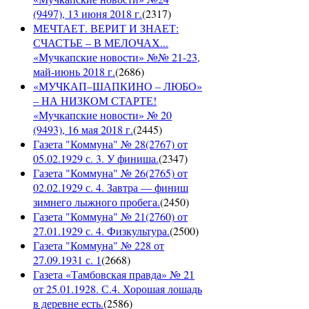
(9497), 13 июня 2018 г.
(
2317
)
МЕЧТАЕТ. ВЕРИТ И ЗНАЕТ:
СЧАСТЬЕ – В МЕЛОЧАХ...
«Мучкапские новости» №№ 21-23,
май-июнь 2018 г.
(
2686
)
«МУЧКАП–ШАПКИНО – ЛЮБО»
– НА НИЗКОМ СТАРТЕ!
«Мучкапские новости» № 20
(9493), 16 мая 2018 г.
(
2445
)
Газета "Коммуна" № 28(2767) от
05.02.1929 с. 3. У финиша.
(
2347
)
Газета "Коммуна" № 26(2765) от
02.02.1929 с. 4. Завтра — финиш
зимнего лыжного пробега.
(
2450
)
Газета "Коммуна" № 21(2760) от
27.01.1929 с. 4. Физкультура.
(
2500
)
Газета "Коммуна" № 228 от
27.09.1931 с. 1
(
2668
)
Газета «Тамбовская правда» № 21
от 25.01.1928. С.4. Хорошая лошадь
в деревне есть.
(
2586
)