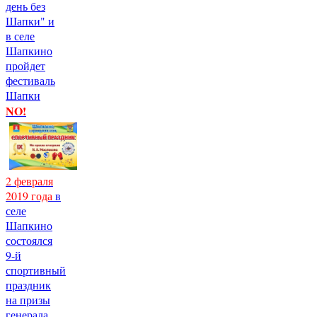
день без
Шапки" и
в селе
Шапкино
пройдет
фестиваль
Шапки
NO!
2 февраля
2019 года
в
селе
Шапкино
состоялся
9-й
спортивный
праздник
на призы
генерала