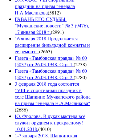
праздник на призы генерала
Н.А.Масликова
(
5812
)
ГАВАНЬ ЕГО СУДЬБЫ.
"Мучкапские новости" № 3 (9476),
17 января 2018 г.
(
2991
)
16 января 2018 Продолжается
расширение бильярдной комнаты и
ее ремонт...
(
2663
)
Газета «Тамбовская правда» № 60
(5037) от 26.03.1948. Стр. 1.
(
2738
)
Газета «Тамбовская правда» № 60
(5037) от 26.03.1948. Стр. 2.
(
2780
)
3 февраля 2018 года состоится
"VIII-й спортивный праздник в
селе Шапкино Мучкапского района
на призы генерала Н.А.Масликова"
(
2686
)
Ю. Фролова. В руках мастера всё
служит орудием к прекрасному!
10.01.2018.
(
4010
)
1-7 января 2018. Шапкинская