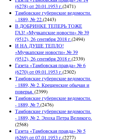
(6278) от 20.01.1953 г.
(
2471
)
Тамбовские губернские ведомости.
- 1889, № 22.
(
2443
)
В ДОБРИНКЕ ТЕПЕРЬ ТОЖЕ
ГАЗ! «Мучкапские новости» № 39
(9512), 26 сентября 2018 г.
(
2494
)
И НА ДУШЕ ТЕПЛО!
«Мучкапские новости» № 39
(9512), 26 сентября 2018 г.
(
2339
)
Газета «Тамбовская правда» № 6
(6270) от 09.01.1953 г.
(
2302
)
Тамбовские губернские ведомости.
- 1889, № 2. Крещенские обычаи и
поверья.
(
2399
)
Тамбовские губернские ведомости.
- 1889, № 7.
(
2476
)
Тамбовские губернские ведомости.
- 1889, № 2. Эпоха Петра Великого.
(
2568
)
Газета «Тамбовская правда» № 5
(6269) от 07.01.1953 г.
(
2277
)