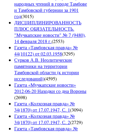
народных чтений в городе Тамбове
и Тамбовской губернии за 1901
год
(
3015
)
ДИСЦИПЛИНИРОВАННОСТЬ
ПЛЮС ОБЯЗАТЕЛЬНОСТЬ.
"Мучкапские новости" № 7 (9480),
14 февраля 2018 г.
(
2553
)
Газета «Тамбовская правда» №
44(10122) от 02.03.1958
(
3295
)
Сурков А.В. Неолитические
памятники на территории
Тамбовской области (к истории
исследований)
(
4595
)
Газета «Мучкапские новости»
2012-06-20 Находки со дна Вороны
(
2698
)
Газета «Колхозная правда» №
34(1870) от 17.07.1947, С. 1
(
3094
)
Газета «Колхозная правда» №
34(1870) от 17.07.1947, С. 2
(
2729
)
Газета «Тамбовская правда» №