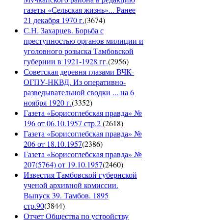
газеты «Сельская жизнь»... Ранее
21 декабря 1970 г.
(
3674
)
С.Н. Захарцев. Борьба с
преступностью органов милиции и
уголовного розыска Тамбовской
губернии в 1921-1928 гг.
(
2956
)
Советская деревня глазами ВЧК-
ОГПУ-НКВД. Из оперативно-
разведывательной сводки ... на 6
ноября 1920 г.
(
3352
)
Газета «Борисоглебская правда» №
196 от 06.10.1957 стр.2
(
2618
)
Газета «Борисоглебская правда» №
206 от 18.10.1957
(
2386
)
Газета «Борисоглебская правда» №
207(5764) от 19.10.1957
(
2460
)
Известия Тамбовской губернской
ученой архивной комиссии.
Выпуск 39. Тамбов. 1895
стр.90
(
3844
)
Отчет Общества по устройству