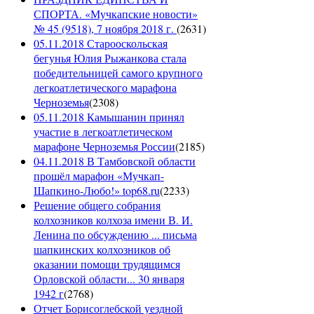
СПОРТА. «Мучкапские новости»
№ 45 (9518), 7 ноября 2018 г.
(
2631
)
05.11.2018 Старооскольская
бегунья Юлия Рыжанкова стала
победительницей самого крупного
легкоатлетического марафона
Черноземья
(
2308
)
05.11.2018 Камышанин принял
участие в легкоатлетическом
марафоне Черноземья России
(
2185
)
04.11.2018 В Тамбовской области
прошёл марафон «Мучкап-
Шапкино-Любо!» top68.ru
(
2233
)
Решение общего собрания
колхозников колхоза имени В. И.
Ленина по обсуждению ... письма
шапкинских колхозников об
оказании помощи трудящимся
Орловской области... 30 января
1942 г
(
2768
)
Отчет Борисоглебской уездной