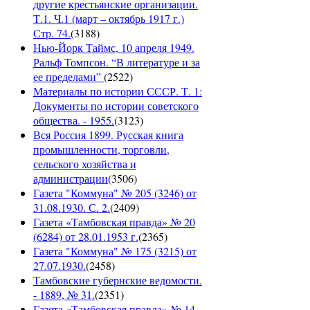
другие крестьянские организации.
Т.1. Ч.1 (март – октябрь 1917 г.)
Стр. 74.
(
3188
)
Нью-Йорк Таймс, 10 апреля 1949.
Ральф Томпсон. “В литературе и за
ее пределами”
(
2522
)
Материалы по истории СССР. Т. 1:
Документы по истории советского
общества. - 1955.
(
3123
)
Вся Россия 1899. Русская книга
промышленности, торговли,
сельского хозяйства и
администрации
(
3506
)
Газета "Коммуна" № 205 (3246) от
31.08.1930. С. 2.
(
2409
)
Газета «Тамбовская правда» № 20
(6284) от 28.01.1953 г.
(
2365
)
Газета "Коммуна" № 175 (3215) от
27.07.1930.
(
2458
)
Тамбовские губернские ведомости.
- 1889, № 31.
(
2351
)
Газета «Тамбовская правда» № 14