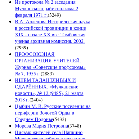
Из протокола № 2 заседания
Мучкапского райисполкома 2
февраля 1971 г.
(
3249
)
В.А. Алленова Историческая наука
в российской провинции в конце
XIX - начале XX вв.: Тамбовская
ученая архивная комиссия. 2002.
(
2939
)
ПРОФСОЮЗНАЯ
ОРГАНИЗАЦИЯ УЧИТЕЛЕЙ.
Журнал «Советские профсоюзы»
№ 7, 1955 г.
(
2883
)
ИЩЕМ ТАЛАНТЛИВЫХ И
ОДАРЁННЫХ. «Мучкапские
новости», № 12 (9485), 21 марта
2018 г.
(
2404
)
Цыбин М. В. Русские поселения на
периферии Золотой Орды в
Среднем Подонье
(
5433
)
Морева Мария Петровна
(
3748
)
Письмо жителей села Шапкино
Мучкапского района в редакцию