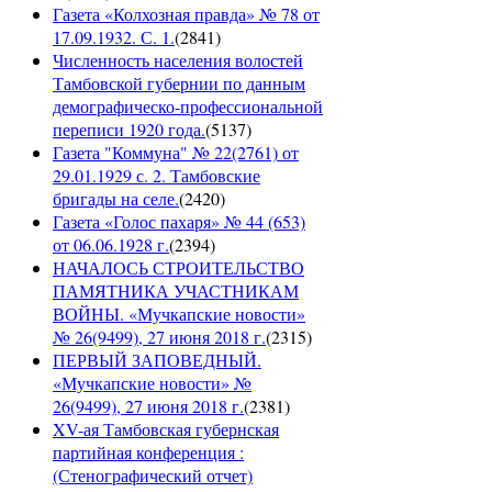
Газета «Колхозная правда» № 78 от
17.09.1932. С. 1.
(
2841
)
Численность населения волостей
Тамбовской губернии по данным
демографическо-профессиональной
переписи 1920 года.
(
5137
)
Газета "Коммуна" № 22(2761) от
29.01.1929 с. 2. Тамбовские
бригады на селе.
(
2420
)
Газета «Голос пахаря» № 44 (653)
от 06.06.1928 г.
(
2394
)
НАЧАЛОСЬ СТРОИТЕЛЬСТВО
ПАМЯТНИКА УЧАСТНИКАМ
ВОЙНЫ. «Мучкапские новости»
№ 26(9499), 27 июня 2018 г.
(
2315
)
ПЕРВЫЙ ЗАПОВЕДНЫЙ.
«Мучкапские новости» №
26(9499), 27 июня 2018 г.
(
2381
)
XV-ая Тамбовская губернская
партийная конференция :
(Стенографический отчет)