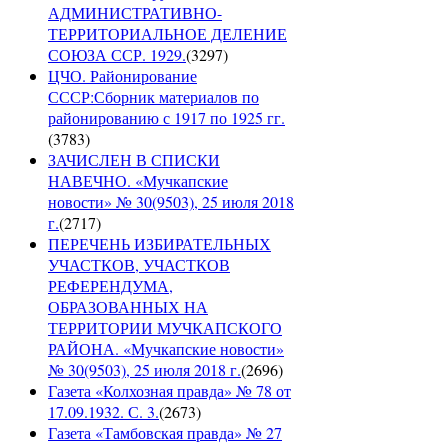
АДМИНИСТРАТИВНО-
ТЕРРИТОРИАЛЬНОЕ ДЕЛЕНИЕ
СОЮЗА ССР. 1929.
(
3297
)
ЦЧО. Районирование
СССР:Сборник материалов по
районированию с 1917 по 1925 гг.
(
3783
)
ЗАЧИСЛЕН В СПИСКИ
НАВЕЧНО. «Мучкапские
новости» № 30(9503), 25 июля 2018
г.
(
2717
)
ПЕРЕЧЕНЬ ИЗБИРАТЕЛЬНЫХ
УЧАСТКОВ, УЧАСТКОВ
РЕФЕРЕНДУМА,
ОБРАЗОВАННЫХ НА
ТЕРРИТОРИИ МУЧКАПСКОГО
РАЙОНА. «Мучкапские новости»
№ 30(9503), 25 июля 2018 г.
(
2696
)
Газета «Колхозная правда» № 78 от
17.09.1932. С. 3.
(
2673
)
Газета «Тамбовская правда» № 27