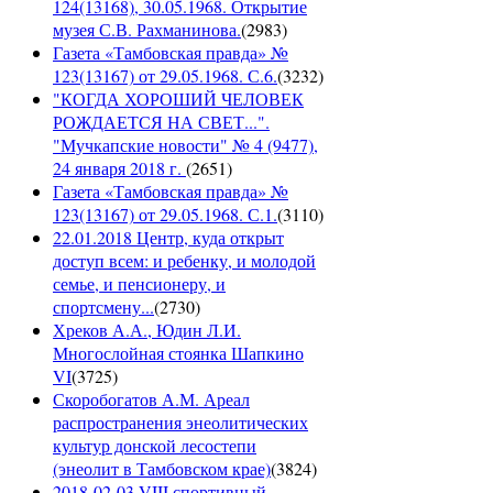
124(13168), 30.05.1968. Открытие
музея С.В. Рахманинова.
(
2983
)
Газета «Тамбовская правда» №
123(13167) от 29.05.1968. С.6.
(
3232
)
"КОГДА ХОРОШИЙ ЧЕЛОВЕК
РОЖДАЕТСЯ НА СВЕТ...".
"Мучкапские новости" № 4 (9477),
24 января 2018 г.
(
2651
)
Газета «Тамбовская правда» №
123(13167) от 29.05.1968. С.1.
(
3110
)
22.01.2018 Центр, куда открыт
доступ всем: и ребенку, и молодой
семье, и пенсионеру, и
спортсмену...
(
2730
)
Хреков А.А., Юдин Л.И.
Многослойная стоянка Шапкино
VI
(
3725
)
Скоробогатов А.М. Ареал
распространения энеолитических
культур донской лесостепи
(энеолит в Тамбовском крае)
(
3824
)
2018-02-03 VIII спортивный