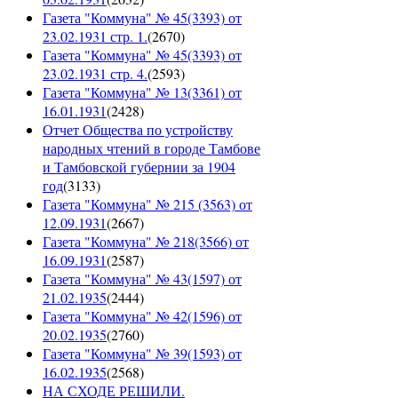
Газета "Коммуна" № 45(3393) от
23.02.1931 стр. 1.
(
2670
)
Газета "Коммуна" № 45(3393) от
23.02.1931 стр. 4.
(
2593
)
Газета "Коммуна" № 13(3361) от
16.01.1931
(
2428
)
Отчет Общества по устройству
народных чтений в городе Тамбове
и Тамбовской губернии за 1904
год
(
3133
)
Газета "Коммуна" № 215 (3563) от
12.09.1931
(
2667
)
Газета "Коммуна" № 218(3566) от
16.09.1931
(
2587
)
Газета "Коммуна" № 43(1597) от
21.02.1935
(
2444
)
Газета "Коммуна" № 42(1596) от
20.02.1935
(
2760
)
Газета "Коммуна" № 39(1593) от
16.02.1935
(
2568
)
НА СХОДЕ РЕШИЛИ.