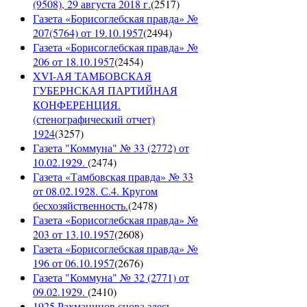
(9508), 29 августа 2018 г.
(
2517
)
Газета «Борисоглебская правда» №
207(5764) от 19.10.1957
(
2494
)
Газета «Борисоглебская правда» №
206 от 18.10.1957
(
2454
)
XVI-АЯ ТАМБОВСКАЯ
ГУБЕРНСКАЯ ПАРТИЙНАЯ
КОНФЕРЕНЦИЯ.
(стенографический отчет)
1924
(
3257
)
Газета "Коммуна" № 33 (2772) от
10.02.1929.
(
2474
)
Газета «Тамбовская правда» № 33
от 08.02.1928. С.4. Кругом
бесхозяйственность.
(
2478
)
Газета «Борисоглебская правда» №
203 от 13.10.1957
(
2608
)
Газета «Борисоглебская правда» №
196 от 06.10.1957
(
2676
)
Газета "Коммуна" № 32 (2771) от
09.02.1929.
(
2410
)
1925 Рахманинов снова здесь.