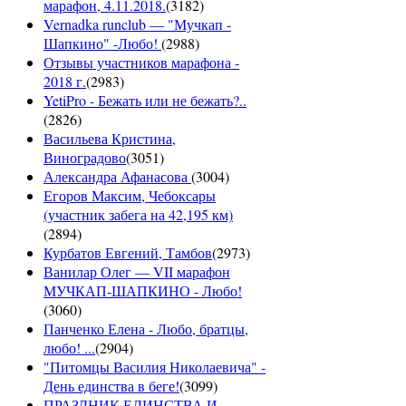
марафон, 4.11.2018.
(
3182
)
Vernadka runclub — "Мучкап -
Шапкино" -Любо!
(
2988
)
Отзывы участников марафона -
2018 г.
(
2983
)
YetiPro - Бежать или не бежать?..
(
2826
)
Васильева Кристина,
Виноградово
(
3051
)
Александра Афанасова
(
3004
)
Егоров Максим, Чебоксары
(участник забега на 42,195 км)
(
2894
)
Курбатов Евгений, Тамбов
(
2973
)
Ванилар Олег — VII марафон
МУЧКАП-ШАПКИНО - Любо!
(
3060
)
Панченко Елена - Любо, братцы,
любо! ...
(
2904
)
"Питомцы Василия Николаевича" -
День единства в беге!
(
3099
)
ПРАЗДНИК ЕДИНСТВА И