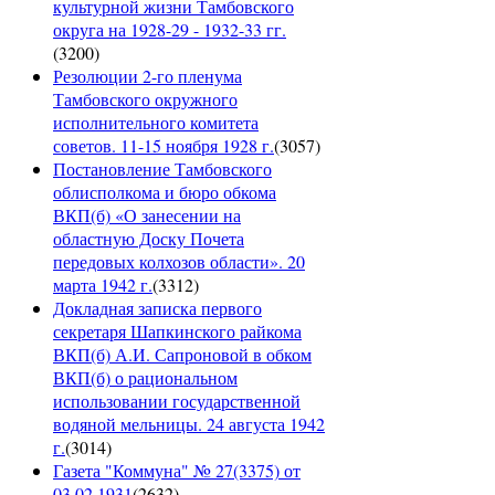
культурной жизни Тамбовского
округа на 1928-29 - 1932-33 гг.
(
3200
)
Резолюции 2-го пленума
Тамбовского окружного
исполнительного комитета
советов. 11-15 ноября 1928 г.
(
3057
)
Постановление Тамбовского
облисполкома и бюро обкома
ВКП(б) «О занесении на
областную Доску Почета
передовых колхозов области». 20
марта 1942 г.
(
3312
)
Докладная записка первого
секретаря Шапкинского райкома
ВКП(б) А.И. Сапроновой в обком
ВКП(б) о рациональном
использовании государственной
водяной мельницы. 24 августа 1942
г.
(
3014
)
Газета "Коммуна" № 27(3375) от
03.02.1931
(
2632
)