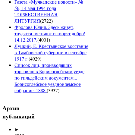
Газета «Мучкапские новости» №
56, 14 мая 1994 года
ТОРЖЕСТВЕННАЯ
ЛИТУРГИЯ
(
2722
)
Фролова Юлия. Здесь живут,
трудятся, мечтают и творят добро!
14.12.2017.
(
4001
)
Луцкий, Е. Крестьянское восстание
в Тамбовской губернии в сентябре
1917 г.
(
4929
)
Список лиц, производящих
торговлю в Борисоглебском уезде
по гильдейским документам...
Борисоглебское уездное земское
собрание. 1888.
(
3937
)
Архив
публикаций
►