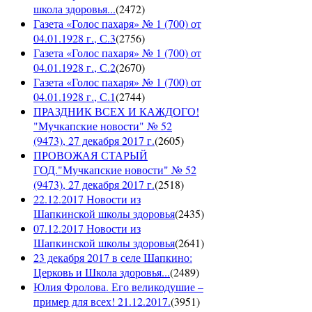
школа здоровья...
(
2472
)
Газета «Голос пахаря» № 1 (700) от
04.01.1928 г., С.3
(
2756
)
Газета «Голос пахаря» № 1 (700) от
04.01.1928 г., С.2
(
2670
)
Газета «Голос пахаря» № 1 (700) от
04.01.1928 г., С.1
(
2744
)
ПРАЗДНИК ВСЕХ И КАЖДОГО!
"Мучкапские новости" № 52
(9473), 27 декабря 2017 г.
(
2605
)
ПРОВОЖАЯ СТАРЫЙ
ГОД."Мучкапские новости" № 52
(9473), 27 декабря 2017 г.
(
2518
)
22.12.2017 Новости из
Шапкинской школы здоровья
(
2435
)
07.12.2017 Новости из
Шапкинской школы здоровья
(
2641
)
23 декабря 2017 в селе Шапкино:
Церковь и Школа здоровья...
(
2489
)
Юлия Фролова. Его великодушие –
пример для всех! 21.12.2017.
(
3951
)