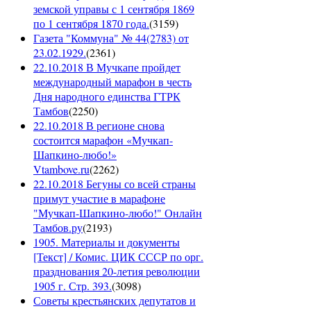
земской управы с 1 сентября 1869
по 1 сентября 1870 года.
(
3159
)
Газета "Коммуна" № 44(2783) от
23.02.1929.
(
2361
)
22.10.2018 В Мучкапе пройдет
международный марафон в честь
Дня народного единства ГТРК
Тамбов
(
2250
)
22.10.2018 В регионе снова
состоится марафон «Мучкап-
Шапкино-любо!»
Vtambove.ru
(
2262
)
22.10.2018 Бегуны со всей страны
примут участие в марафоне
"Мучкап-Шапкино-любо!" Онлайн
Тамбов.ру
(
2193
)
1905. Материалы и документы
[Текст] / Комис. ЦИК СССР по орг.
празднования 20-летия революции
1905 г. Стр. 393.
(
3098
)
Советы крестьянских депутатов и