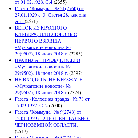
от 01.02.1928. С.4.
(
2355
)
Газета "Коммуна" № 21(2760) от
27.01.1929 с. 3. Статья 28, как она
есть.
(
2571
)
ВЕНОК ИЗ КРАСНОГО
КЛЕВЕРА, ИЛИ ЛЮБОВЬ С
ПЕРВОГО ВЗГЛЯДА
«Мучкапские новости» №
29(9502), 18 июля 2018 г.
(
2783
)
ПРАВИЛА - ПРЕЖДЕ ВСЕГО
«Мучкапские новости» №
29(9502), 18 июля 2018 г.
(
2397
)
НЕ ВХОДИТЬ! НЕ ВЪЕЗЖАТЬ!
«Мучкапские новости» №
29(9502), 18 июля 2018 г.
(
2324
)
Газета «Колхозная правда» № 78 от
17.09.1932. С. 2.
(
2600
)
Газета "Коммуна" № 9(2748) от
12.01.1929 с. 2 ПО ЦЕНТРАЛЬНО-
ЧЕРНОЗЕМНОЙ ОБЛАСТИ.
(
2547
)
Газета "Коммуна" № 5(2744) от