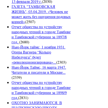
13 февраля 2019 г.
(
2030
)
ГАЗЕТА "ТАМБОВСКАЯ
ЖИЗНЬ", 03.04.2019. «Человек не
может жить без ощущения родовых
корней»
(
2507
)
Отчет общества по устройству
народных чтений в городе Тамбове
и Тамбовской губернии за 1897/8
год.
(
2680
)
Нью-Йорк таймс, 1 ноября 1931.
Опера Вагнера “Кольцо
Нибелунга” будет
«революционизирована»...
(
2303
)
Нью-Йорк Таймс, 16 марта 1947.
Читатели и писатели в Москве...
(
2339
)
Отчет общества по устройству
народных чтений в городе Тамбове
и Тамбовской губернии за 1898/9
год.
(
2831
)
ОХОТНО ЗАНИМАЮТСЯ. В
ШАПКИНСКУЮ ШКОЛУ