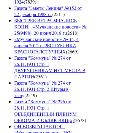
1924
(
7839
)
Газета "Заветы Ленина" №152 от
22 декабря 1988 г.
(
2511
)
БЫСТРЕЕ ВЕТРА МЧАЛИСЬ
КОНИ... «Мучкапские новости» №
25(9498), 20 июня 2018 г.
(
2618
)
«Мучкапские новости» № 14, 4
апреля 2012 г. РЕСПУБЛИКА
КРАСНОГАЛСТУЧНЫХ
(
2669
)
Газета "Коммуна" № 274 от
26.11.1931 Стр. 1
ДВУРУШНИКАМ НЕТ МЕСТА В
ПАРТИИ
(
2561
)
Газета "Коммуна" № 274 от
26.11.1931 Стр. 2 Штурм в
тылу
(
2549
)
Газета "Коммуна" № 276 от
28.11.1931 Стр. 1
ОБЪЕДИНЕННЫЙ ПЛЕНУМ
ОБКОМА И ОБЛКК ВКП(б)
(
2678
)
ОН ВОЗВРАЩАЕТСЯ...
«Мучкапские новости» №24