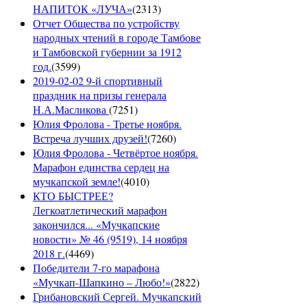
НАПИТОК «ЛУЧА»
(
2313
)
Отчет Общества по устройству
народных чтений в городе Тамбове
и Тамбовской губернии за 1912
год.
(
3599
)
2019-02-02 9-й спортивный
праздник на призы генерала
Н.А.Масликова
(
7251
)
Юлия Фролова - Третье ноября.
Встреча лучших друзей!
(
7260
)
Юлия Фролова - Четвёртое ноября.
Марафон единства сердец на
мучкапской земле!
(
4010
)
КТО БЫСТРЕЕ?
Легкоатлетический марафон
закончился... «Мучкапские
новости» № 46 (9519), 14 ноября
2018 г.
(
4469
)
Победители 7-го марафона
«Мучкап-Шапкино – Любо!»
(
2822
)
Грибановский Сергей. Мучкапский