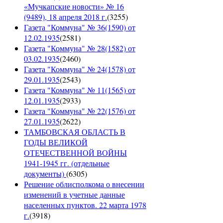
«Мучкапские новости» № 16
(9489), 18 апреля 2018 г.
(
3255
)
Газета "Коммуна" № 36(1590) от
12.02.1935
(
2581
)
Газета "Коммуна" № 28(1582) от
03.02.1935
(
2460
)
Газета "Коммуна" № 24(1578) от
29.01.1935
(
2543
)
Газета "Коммуна" № 11(1565) от
12.01.1935
(
2933
)
Газета "Коммуна" № 22(1576) от
27.01.1935
(
2622
)
ТАМБОВСКАЯ ОБЛАСТЬ В
ГОДЫ ВЕЛИКОЙ
ОТЕЧЕСТВЕННОЙ ВОЙНЫ
1941-1945 гг. (отдельные
документы)
(
6305
)
Решение облисполкома о внесении
изменений в учетные данные
населенных пунктов. 22 марта 1978
г.
(
3918
)