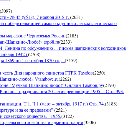
(
3097
)
 № 45 (9518), 7 ноября 2018 г.
(
2631
)
ла победительницей самого крупного легкоатлетического
ком марафоне Черноземья России
(
2185
)
кап-Шапкино-Любо!» top68.ru
(
2233
)
И. Ленина по обсуждению ... письма шапкинских колхозников
января 1942 г
(
2768
)
я 1869 по 1 сентября 1870 года.
(
3159
)
 честь Дня народного единства ГТРК Тамбов
(
2250
)
-Шапкино-любо!» Vtambove.ru
(
2262
)
рафоне "Мучкап-Шапкино-любо!" Онлайн Тамбов.ру
(
2193
)
по орг. празднования 20-летия революции 1905 г. Стр. 393.
низации. Т.1. Ч.1 (март – октябрь 1917 г.) Стр. 74.
(
3188
)
ратуре и за ее пределами”
(
2521
)
 советского общества. - 1955.
(
3122
)
ли, сельского хозяйства и администрации
(
3506
)