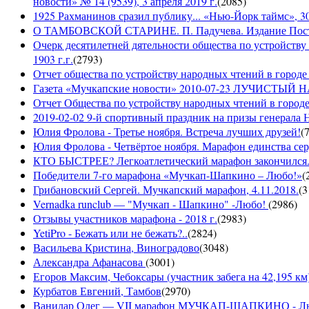
новости» № 14 (9539), 3 апреля 2019 г.
(
2085
)
1925 Рахманинов сразил публику... «Нью-Йорк таймс», 3
О ТАМБОВСКОЙ СТАРИНЕ. П. Падучева. Издание Посто
Очерк десятилетней дятельности общества по устройству
1903 г.г.
(
2793
)
Отчет общества по устройству народных чтений в городе 
Газета «Мучкапские новости» 2010-07-23 ЛУЧИСТЫ
Отчет Общества по устройству народных чтений в городе
2019-02-02 9-й спортивный праздник на призы генерала
Юлия Фролова - Третье ноября. Встреча лучших друзей!
(
Юлия Фролова - Четвёртое ноября. Марафон единства сер
КТО БЫСТРЕЕ? Легкоатлетический марафон закончился...
Победители 7-го марафона «Мучкап-Шапкино – Любо!»
(
Грибановский Сергей. Мучкапский марафон, 4.11.2018.
(
3
Vernadka runclub — "Мучкап - Шапкино" -Любо!
(
2986
)
Отзывы участников марафона - 2018 г.
(
2983
)
YetiPro - Бежать или не бежать?..
(
2824
)
Васильева Кристина, Виноградово
(
3048
)
Александра Афанасова
(
3001
)
Егоров Максим, Чебоксары (участник забега на 42,195 км
Курбатов Евгений, Тамбов
(
2970
)
Ванилар Олег — VII марафон МУЧКАП-ШАПКИНО - Л