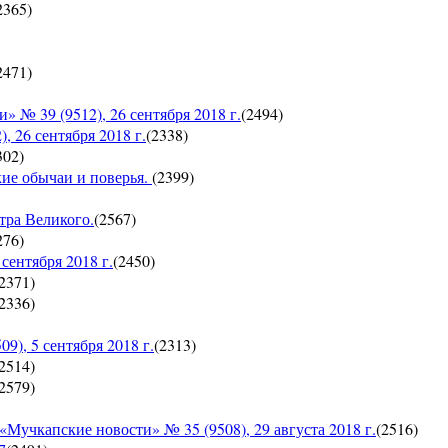
2365
)
2471
)
 39 (9512), 26 сентября 2018 г.
(
2494
)
26 сентября 2018 г.
(
2338
)
302
)
кие обычаи и поверья.
(
2399
)
тра Великого.
(
2567
)
276
)
ентября 2018 г.
(
2450
)
2371
)
2336
)
, 5 сентября 2018 г.
(
2313
)
2514
)
2579
)
пские новости» № 35 (9508), 29 августа 2018 г.
(
2516
)