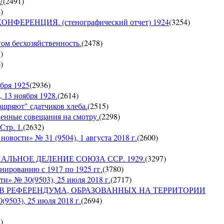
7
(
2491
)
4
)
ЕРЕНЦИЯ. (стенографический отчет) 1924
(
3254
)
гом бесхозяйственность.
(
2478
)
8
)
6
)
бря 1925
(
2936
)
 13 ноября 1928.
(
2614
)
оощряют" сдатчиков хлеба.
(
2515
)
венные совещания на смотру.
(
2298
)
Стр. 1.
(
2632
)
сти» № 31 (9504), 1 августа 2018 г.
(
2600
)
ИАЛЬНОЕ ДЕЛЕНИЕ СОЮЗА ССР. 1929.
(
3297
)
ированию с 1917 по 1925 гг.
(
3780
)
№ 30(9503), 25 июля 2018 г.
(
2717
)
ОВ РЕФЕРЕНДУМА, ОБРАЗОВАННЫХ НА ТЕРРИТОРИИ
03), 25 июля 2018 г.
(
2694
)
5
)