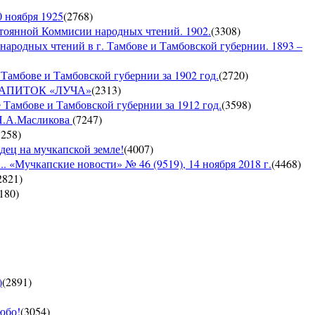
0 ноября 1925
(
2768
)
янной Коммисии народных чтений. 1902.
(
3308
)
 народных чтений в г. Тамбове и Тамбовской губернии. 1893 –
Тамбове и Тамбовской губернии за 1902 год.
(
2720
)
Й НАПИТОК «ЛУЧА»
(
2313
)
 Тамбове и Тамбовской губернии за 1912 год.
(
3598
)
 Н.А.Масликова
(
7247
)
7258
)
дец на мучкапской земле!
(
4007
)
 «Мучкапские новости» № 46 (9519), 14 ноября 2018 г.
(
4468
)
2821
)
180
)
)
(
2891
)
юбо!
(
3054
)