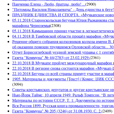
Панченко Елена - Любо, братцы, любо! ...
(
2900
)
"Питомцы Василия Николаевича" - День единства в беге!
ПРАЗДНИК ЕДИНСТВА И СПОРТА. «Мучкапские новости»
05.11.2018 Старооскольская бегунья Юлия Рыжанкова ста
марафона Черноземья
(
2308
)
05.11.2018 Камышанин принял участие в легкоатлетичес
04.11.2018 В Тамбовской области прошёл марафон «Муч
Решение общего собрания колхозников колхоза имени В. 
об оказании помощи трудящимся Орловской области... 30 
Отчет Борисоглебской уездной земской управы с 1 сентябр
Газета "Коммуна" № 44(2783) от 23.02.1929.
(
2361
)
22.10.2018 В Мучкапе пройдет международный марафон в
22.10.2018 В регионе снова состоится марафон «Мучкап
22.10.2018 Бегуны со всей страны примут участие в ма
1905. Материалы и документы [Текст] / Комис. ЦИК СССР 
(
3094
)
Советы крестьянских депутатов и другие крестьянские орга
Нью-Йорк Таймс, 10 апреля 1949. Ральф Томпсон. “В лите
Материалы по истории СССР. Т. 1: Документы по истории
Вся Россия 1899. Русская книга промышленности, торгов
Газета "Коммуна" № 205 (3246) от 31.08.1930. С. 2.
(
2409
)