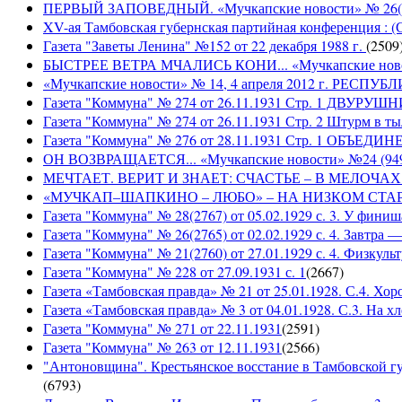
ПЕРВЫЙ ЗАПОВЕДНЫЙ. «Мучкапские новости» № 26(949
XV-ая Тамбовская губернская партийная конференция : (
Газета "Заветы Ленина" №152 от 22 декабря 1988 г.
(
2509
БЫСТРЕЕ ВЕТРА МЧАЛИСЬ КОНИ... «Мучкапские новости
«Мучкапские новости» № 14, 4 апреля 2012 г. РЕ
Газета "Коммуна" № 274 от 26.11.1931 Стр. 1 ДВУ
Газета "Коммуна" № 274 от 26.11.1931 Стр. 2 Штурм в т
Газета "Коммуна" № 276 от 28.11.1931 Стр. 1 ОБ
ОН ВОЗВРАЩАЕТСЯ... «Мучкапские новости» №24 (9497)
МЕЧТАЕТ. ВЕРИТ И ЗНАЕТ: СЧАСТЬЕ – В МЕЛОЧАХ... «
«МУЧКАП–ШАПКИНО – ЛЮБО» – НА НИЗКОМ СТАРТЕ! «Му
Газета "Коммуна" № 28(2767) от 05.02.1929 с. 3. У финиш
Газета "Коммуна" № 26(2765) от 02.02.1929 с. 4. Завтра
Газета "Коммуна" № 21(2760) от 27.01.1929 с. 4. Физкульт
Газета "Коммуна" № 228 от 27.09.1931 с. 1
(
2667
)
Газета «Тамбовская правда» № 21 от 25.01.1928. С.4. Хор
Газета «Тамбовская правда» № 3 от 04.01.1928. С.3. На 
Газета "Коммуна" № 271 от 22.11.1931
(
2591
)
Газета "Коммуна" № 263 от 12.11.1931
(
2566
)
"Антоновщина". Крестьянское восстание в Тамбовской гу
(
6793
)