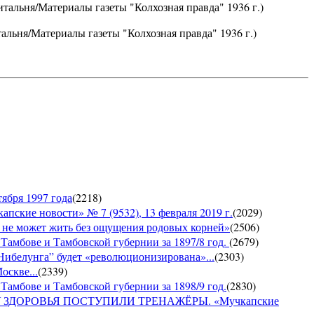
итальня/Материалы газеты "Колхозная правда" 1936 г.)
тальня/Материалы газеты "Колхозная правда" 1936 г.)
ября 1997 года
(
2218
)
е новости» № 7 (9532), 13 февраля 2019 г.
(
2029
)
е может жить без ощущения родовых корней»
(
2506
)
 Тамбове и Тамбовской губернии за 1897/8 год.
(
2679
)
Нибелунга” будет «революционизирована»...
(
2303
)
оскве...
(
2339
)
Тамбове и Тамбовской губернии за 1898/9 год.
(
2830
)
ДОРОВЬЯ ПОСТУПИЛИ ТРЕНАЖЁРЫ. «Мучкапские