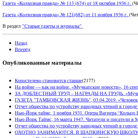
Газета «Колхозная правда» № 113 (674) от 18 октября 1936 г.
(Ч
Газета «Колхозная правда» № 121(682) от 11 ноября 1936 г.
(Чи
В раздел
"Старые газеты и журналы"
Назад
Вперёд
Опубликованные материалы
Коростелево становится старше
(
2177
)
На войне — как на войне. «Мучкапские новости», 16 сент
ЗА ДОБЛЕСТНЫЙ ТРУД – НАГРАДЫ НА ГРУДЬ. «Мучкапски
ГАЗЕТА "ТАМБОВСКАЯ ЖИЗНЬ", 03.04.2019. «Человек н
Отчет общества по устройству народных чтений в городе
Нью-Йорк таймс, 1 ноября 1931. Опера Вагнера “Кольцо 
Нью-Йорк Таймс, 16 марта 1947. Читатели и писатели в М
Отчет общества по устройству народных чтений в городе 
ОХОТНО ЗАНИМАЮТСЯ. В ШАПКИНСКУЮ ШКОЛУ З