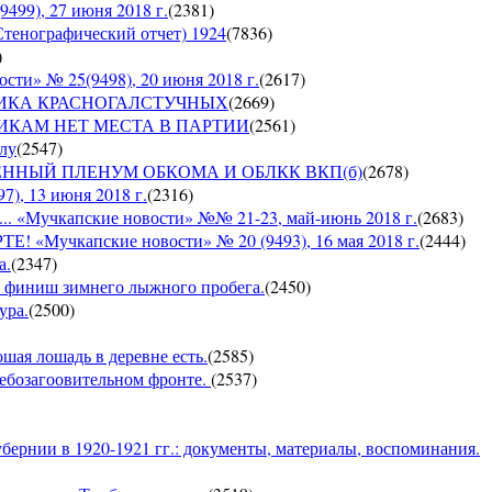
9), 27 июня 2018 г.
(
2381
)
Стенографический отчет) 1924
(
7836
)
)
» № 25(9498), 20 июня 2018 г.
(
2617
)
СПУБЛИКА КРАСНОГАЛСТУЧНЫХ
(
2669
)
РУШНИКАМ НЕТ МЕСТА В ПАРТИИ
(
2561
)
ылу
(
2547
)
ЪЕДИНЕННЫЙ ПЛЕНУМ ОБКОМА И ОБЛКК ВКП(б)
(
2678
)
, 13 июня 2018 г.
(
2316
)
Мучкапские новости» №№ 21-23, май-июнь 2018 г.
(
2683
)
чкапские новости» № 20 (9493), 16 мая 2018 г.
(
2444
)
а.
(
2347
)
 — финиш зимнего лыжного пробега.
(
2450
)
ура.
(
2500
)
ошая лошадь в деревне есть.
(
2585
)
хлебозагоовительном фронте.
(
2537
)
бернии в 1920-1921 гг.: документы, материалы, воспоминания.