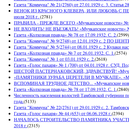
Газета "Коммуна" № 21(2760) от 27.01.1929 с. 3. Статья 28,
ВЕНОК ИЗ КРАСНОГО КЛЕВЕРА, ИЛИ ЛЮБОВЬ С ПЕРВО
июля 2018 г.
(
2781
)
ПРАВИЛА - ПРЕЖДЕ ВСЕГО «Мучкапские новости» № 29(
НЕ ВХОДИТЬ! НЕ ВЪЕЗЖАТЬ! «Мучкапские новости» № 2
Газета «Колхозная правда» № 78 от 17.09.1932. С. 2.
(
2599
)
Газета "Коммуна" № 9(2748) от 12.01.1929 с. 2 П
Газета "Коммуна" № 5(2744) от 08.01.1929 с. 2 Кулаки на
Газета «Колхозная правда» № 7 от 26.01.1932. С. 1.
(
2574
)
Газета "Коммуна" № 1 от 03.01.1929 с. 2.
(
2618
)
Газета «Голос пахаря» № 1 (700) от 04.01.1928 г. СУД. П
ШЕСТОЙ ПАСТЕРНАКОВСКИЙ, ЗДРАВСТВУЙ! «Мучкапски
«ПАМЯТНИКИ ЗУРАБА ЦЕРЕТЕЛИ В МУЧКАПЕ». «Мучкапс
ВСПОМИНАЯ ТРУДНОЕ ДЕТСТВО... «Мучкапские новости
Газета «Колхозная правда» № 78 от 17.09.1932. С. 1.
(
2840
)
Численность населения волостей Тамбовской губернии 
года.
(
5133
)
Газета "Коммуна" № 22(2761) от 29.01.1929 с. 2. Тамбовс
Газета «Голос пахаря» № 44 (653) от 06.06.1928 г.
(
2394
)
НАЧАЛОСЬ СТРОИТЕЛЬСТВО ПАМЯТНИКА УЧАСТНИКАМ
2018 г.
(
2315
)