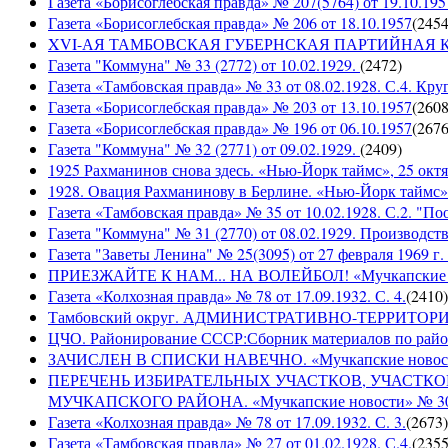
Газета «Борисоглебская правда» № 207(5764) от 19.10.195
Газета «Борисоглебская правда» № 206 от 18.10.1957
(
245
XVI-АЯ ТАМБОВСКАЯ ГУБЕРНСКАЯ ПАРТИЙНАЯ КОНФ
Газета "Коммуна" № 33 (2772) от 10.02.1929.
(
2472
)
Газета «Тамбовская правда» № 33 от 08.02.1928. С.4. Кру
Газета «Борисоглебская правда» № 203 от 13.10.1957
(
260
Газета «Борисоглебская правда» № 196 от 06.10.1957
(
267
Газета "Коммуна" № 32 (2771) от 09.02.1929.
(
2409
)
1925 Рахманинов снова здесь. «Нью-Йорк таймс», 25 октя
1928. Овация Рахманинову в Берлине. «Нью-Йорк таймс»,
Газета «Тамбовская правда» № 35 от 10.02.1928. С.2. "П
Газета "Коммуна" № 31 (2770) от 08.02.1929. Производст
Газета "Заветы Ленина" № 25(3095) от 27 февраля 1969 г. 
ПРИЕЗЖАЙТЕ К НАМ... НА ВОЛЕЙБОЛ! «Мучкапские ново
Газета «Колхозная правда» № 78 от 17.09.1932. С. 4.
(
2410
)
Тамбовский округ. АДМИНИСТРАТИВНО-ТЕРРИТОР
ЦЧО. Районирование СССР:Сборник материалов по район
ЗАЧИСЛЕН В СПИСКИ НАВЕЧНО. «Мучкапские новости» 
ПЕРЕЧЕНЬ ИЗБИРАТЕЛЬНЫХ УЧАСТКОВ, УЧАСТК
МУЧКАПСКОГО РАЙОНА. «Мучкапские новости» № 30(95
Газета «Колхозная правда» № 78 от 17.09.1932. С. 3.
(
2673
)
Газета «Тамбовская правда» № 27 от 01.02.1928. С.4.
(
235