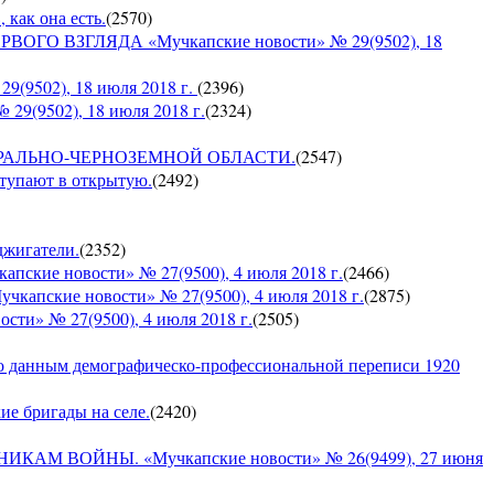
 как она есть.
(
2570
)
ГО ВЗГЛЯДА «Мучкапские новости» № 29(9502), 18
9502), 18 июля 2018 г.
(
2396
)
9(9502), 18 июля 2018 г.
(
2324
)
О ЦЕНТРАЛЬНО-ЧЕРНОЗЕМНОЙ ОБЛАСТИ.
(
2547
)
ступают в открытую.
(
2492
)
оджигатели.
(
2352
)
е новости» № 27(9500), 4 июля 2018 г.
(
2466
)
кие новости» № 27(9500), 4 июля 2018 г.
(
2875
)
» № 27(9500), 4 июля 2018 г.
(
2505
)
по данным демографическо-профессиональной переписи 1920
кие бригады на селе.
(
2420
)
 ВОЙНЫ. «Мучкапские новости» № 26(9499), 27 июня