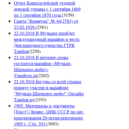
Отчет Борисоглебской уездной
земской управы с 1 сентября 1869
по 1 сентября 1870 года.
(
3159
)
Газета "Коммуна" № 44(2783) от
23.02.1929.
(
2361
)
22.10.2018 В Мучкапе пройдет
международный марафон в честь
Дня народного единства ГТРК
Тамбов
(
2250
)
22.10.2018 В регионе снова
состоится марафон «Мучкап-
Шапкино-любо!»
Vtambove.ru
(
2262
)
22.10.2018 Бегуны со всей страны
примут участие в марафоне
"Мучкап-Шапкино-любо!" Онлайн
Тамбов.ру
(
2193
)
1905. Материалы и документы
[Текст] / Комис. ЦИК СССР по орг.
празднования 20-летия революции
1905 г. Стр. 393.
(
3093
)