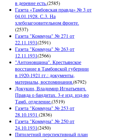
в деревне есть.
(
2585
)
Газета «Тамбовская правда» № 3 от
04.01.1928. С.3. На
хлебозагоовительном фронте.
(
2537
)
Газета "Коммуна" № 271 от
22.11.1931
(
2591
)
Газета "Коммуна" № 263 от
12.11.1931
(
2566
)
"Антоновщина". Крестьянское
восстание в Тамбовской губернии
в 1920-1921 гг.: документы,
материалы, воспоминания.
(
6792
)
Докукин, Владимир Игнатьевич.
Правда о бандитах. 3-е изд. изд-во
Тамб. отделение.
(
3519
)
Газета "Коммуна" № 253 от
28.10.1931
(
2836
)
Газета "Коммуна" № 250 от
24.10.1931
(
2450
)
Пятилетний перспективный план