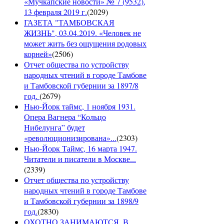
«Мучкапские новости» № 7 (9532),
13 февраля 2019 г.
(
2029
)
ГАЗЕТА "ТАМБОВСКАЯ
ЖИЗНЬ", 03.04.2019. «Человек не
может жить без ощущения родовых
корней»
(
2506
)
Отчет общества по устройству
народных чтений в городе Тамбове
и Тамбовской губернии за 1897/8
год.
(
2679
)
Нью-Йорк таймс, 1 ноября 1931.
Опера Вагнера “Кольцо
Нибелунга” будет
«революционизирована»...
(
2303
)
Нью-Йорк Таймс, 16 марта 1947.
Читатели и писатели в Москве...
(
2339
)
Отчет общества по устройству
народных чтений в городе Тамбове
и Тамбовской губернии за 1898/9
год.
(
2830
)
ОХОТНО ЗАНИМАЮТСЯ. В