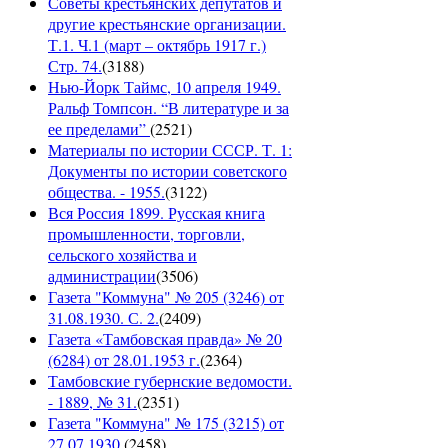
Советы крестьянских депутатов и
другие крестьянские организации.
Т.1. Ч.1 (март – октябрь 1917 г.)
Стр. 74.
(
3188
)
Нью-Йорк Таймс, 10 апреля 1949.
Ральф Томпсон. “В литературе и за
ее пределами”
(
2521
)
Материалы по истории СССР. Т. 1:
Документы по истории советского
общества. - 1955.
(
3122
)
Вся Россия 1899. Русская книга
промышленности, торговли,
сельского хозяйства и
администрации
(
3506
)
Газета "Коммуна" № 205 (3246) от
31.08.1930. С. 2.
(
2409
)
Газета «Тамбовская правда» № 20
(6284) от 28.01.1953 г.
(
2364
)
Тамбовские губернские ведомости.
- 1889, № 31.
(
2351
)
Газета "Коммуна" № 175 (3215) от
27.07.1930.
(
2458
)