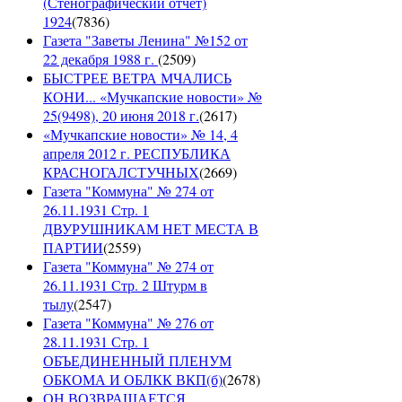
(Стенографический отчет)
1924
(
7836
)
Газета "Заветы Ленина" №152 от
22 декабря 1988 г.
(
2509
)
БЫСТРЕЕ ВЕТРА МЧАЛИСЬ
КОНИ... «Мучкапские новости» №
25(9498), 20 июня 2018 г.
(
2617
)
«Мучкапские новости» № 14, 4
апреля 2012 г. РЕСПУБЛИКА
КРАСНОГАЛСТУЧНЫХ
(
2669
)
Газета "Коммуна" № 274 от
26.11.1931 Стр. 1
ДВУРУШНИКАМ НЕТ МЕСТА В
ПАРТИИ
(
2559
)
Газета "Коммуна" № 274 от
26.11.1931 Стр. 2 Штурм в
тылу
(
2547
)
Газета "Коммуна" № 276 от
28.11.1931 Стр. 1
ОБЪЕДИНЕННЫЙ ПЛЕНУМ
ОБКОМА И ОБЛКК ВКП(б)
(
2678
)
ОН ВОЗВРАЩАЕТСЯ...