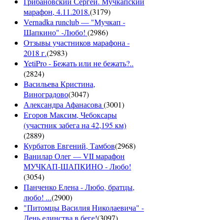
Грибановский Сергей. Мучкапский
марафон, 4.11.2018.
(
3179
)
Vernadka runclub — "Мучкап -
Шапкино" -Любо!
(
2986
)
Отзывы участников марафона -
2018 г.
(
2983
)
YetiPro - Бежать или не бежать?..
(
2824
)
Васильева Кристина,
Виноградово
(
3047
)
Александра Афанасова
(
3001
)
Егоров Максим, Чебоксары
(участник забега на 42,195 км)
(
2889
)
Курбатов Евгений, Тамбов
(
2968
)
Ванилар Олег — VII марафон
МУЧКАП-ШАПКИНО - Любо!
(
3054
)
Панченко Елена - Любо, братцы,
любо! ...
(
2900
)
"Питомцы Василия Николаевича" -
День единства в беге!
(
3097
)