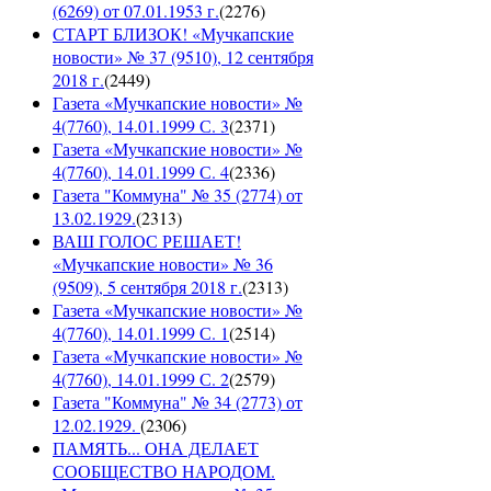
(6269) от 07.01.1953 г.
(
2276
)
СТАРТ БЛИЗОК! «Мучкапские
новости» № 37 (9510), 12 сентября
2018 г.
(
2449
)
Газета «Мучкапские новости» №
4(7760), 14.01.1999 С. 3
(
2371
)
Газета «Мучкапские новости» №
4(7760), 14.01.1999 С. 4
(
2336
)
Газета "Коммуна" № 35 (2774) от
13.02.1929.
(
2313
)
ВАШ ГОЛОС РЕШАЕТ!
«Мучкапские новости» № 36
(9509), 5 сентября 2018 г.
(
2313
)
Газета «Мучкапские новости» №
4(7760), 14.01.1999 С. 1
(
2514
)
Газета «Мучкапские новости» №
4(7760), 14.01.1999 С. 2
(
2579
)
Газета "Коммуна" № 34 (2773) от
12.02.1929.
(
2306
)
ПАМЯТЬ... ОНА ДЕЛАЕТ
СООБЩЕСТВО НАРОДОМ.