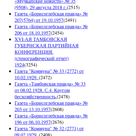
«Мучкапские новости» № 35
(9508), 29 августа 2018 г.
(
2515
)
Газета «Борисоглебская правда» №
207(5764) от 19.10.1957
(
2491
)
Газета «Борисоглебская правда» №
206 от 18.10.1957
(
2454
)
XVI-АЯ ТАМБОВСКАЯ
ГУБЕРНСКАЯ ПАРТИЙНАЯ
КОНФЕРЕНЦИЯ.
(стенографический отчет)
1924
(
3254
)
Газета "Коммуна" № 33 (2772) от
10.02.1929.
(
2472
)
Газета «Тамбовская правда» № 33
от 08.02.1928. С.4. Кругом
бесхозяйственность.
(
2478
)
Газета «Борисоглебская правда» №
203 от 13.10.1957
(
2608
)
Газета «Борисоглебская правда» №
196 от 06.10.1957
(
2676
)
Газета "Коммуна" № 32 (2771) от
09.02.1929.
(
2408
)