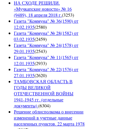
НА СХОДЕ РЕШИЛИ.
«Мучкапские новости» № 16
(9489), 18 апреля 2018 г.
(
3253
)
Газета "Коммуна" № 36(1590) от
12.02.1935
(
2580
)
Газета "Коммуна" № 28(1582) от
03.02.1935
(
2459
)
Газета "Коммуна" № 24(1578) от
29.01.1935
(
2543
)
Газета "Коммуна" № 11(1565) от
12.01.1935
(
2933
)
Газета "Коммуна" № 22(1576) от
27.01.1935
(
2620
)
ТАМБОВСКАЯ ОБЛАСТЬ В
ГОДЫ ВЕЛИКОЙ
ОТЕЧЕСТВЕННОЙ ВОЙНЫ
1941-1945 гг. (отдельные
документы)
(
6304
)
Решение облисполкома о внесении
изменений в учетные данные
населенных пунктов. 22 марта 1978