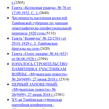
г.
(
2505
)
Газета «Колхозная правда» № 78 от
17.09.1932. С. 1.
(
2840
)
Численность населения волостей
Тамбовской губернии по данным
демографическо-профессиональной
переписи 1920 года.
(
5132
)
Газета "Коммуна" № 22(2761) от
29.01.1929 с. 2. Тамбовские
бригады на селе.
(
2420
)
Газета «Голос пахаря» № 44 (653)
от 06.06.1928 г.
(
2394
)
НАЧАЛОСЬ СТРОИТЕЛЬСТВО
ПАМЯТНИКА УЧАСТНИКАМ
ВОЙНЫ. «Мучкапские новости»
№ 26(9499), 27 июня 2018 г.
(
2314
)
ПЕРВЫЙ ЗАПОВЕДНЫЙ.
«Мучкапские новости» №
26(9499), 27 июня 2018 г.
(
2381
)
XV-ая Тамбовская губернская
партийная конференция :