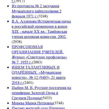
г.
(
3917
)
Из протокола № 2 заседания
Мучкапского райисполкома 2
февраля 1971 г.
(
3248
)
В.А. Алленова Историческая наука
в российской провинции в конце
XIX - начале XX вв.: Тамбовская
ученая архивная комиссия. 2002.
(
2938
)
ПРОФСОЮЗНАЯ
ОРГАНИЗАЦИЯ УЧИТЕЛЕЙ.
Журнал «Советские профсоюзы»
№ 7, 1955 г.
(
2883
)
ИЩЕМ ТАЛАНТЛИВЫХ И
ОДАРЁННЫХ. «Мучкапские
новости», № 12 (9485), 21 марта
2018 г.
(
2401
)
Цыбин М. В. Русские поселения на
периферии Золотой Орды в
Среднем Подонье
(
5433
)
Морева Мария Петровна
(
3748
)
Письмо жителей села Шапкино