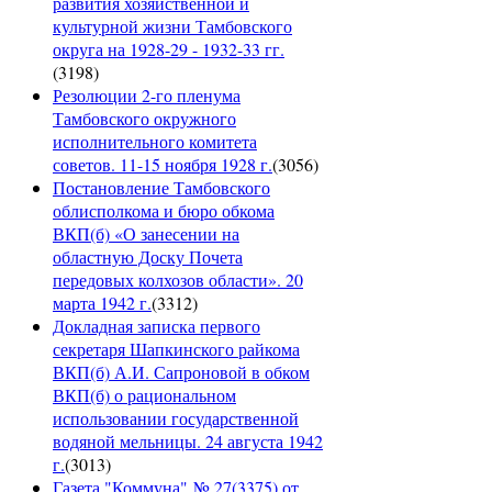
развития хозяйственной и
культурной жизни Тамбовского
округа на 1928-29 - 1932-33 гг.
(
3198
)
Резолюции 2-го пленума
Тамбовского окружного
исполнительного комитета
советов. 11-15 ноября 1928 г.
(
3056
)
Постановление Тамбовского
облисполкома и бюро обкома
ВКП(б) «О занесении на
областную Доску Почета
передовых колхозов области». 20
марта 1942 г.
(
3312
)
Докладная записка первого
секретаря Шапкинского райкома
ВКП(б) А.И. Сапроновой в обком
ВКП(б) о рациональном
использовании государственной
водяной мельницы. 24 августа 1942
г.
(
3013
)
Газета "Коммуна" № 27(3375) от