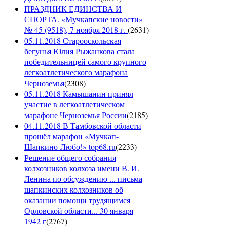
ПРАЗДНИК ЕДИНСТВА И
СПОРТА. «Мучкапские новости»
№ 45 (9518), 7 ноября 2018 г.
(
2631
)
05.11.2018 Старооскольская
бегунья Юлия Рыжанкова стала
победительницей самого крупного
легкоатлетического марафона
Черноземья
(
2308
)
05.11.2018 Камышанин принял
участие в легкоатлетическом
марафоне Черноземья России
(
2185
)
04.11.2018 В Тамбовской области
прошёл марафон «Мучкап-
Шапкино-Любо!» top68.ru
(
2233
)
Решение общего собрания
колхозников колхоза имени В. И.
Ленина по обсуждению ... письма
шапкинских колхозников об
оказании помощи трудящимся
Орловской области... 30 января
1942 г
(
2767
)