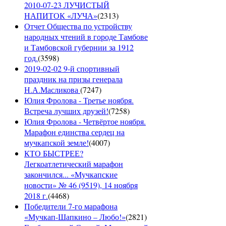
2010-07-23 ЛУЧИСТЫЙ
НАПИТОК «ЛУЧА»
(
2313
)
Отчет Общества по устройству
народных чтений в городе Тамбове
и Тамбовской губернии за 1912
год.
(
3598
)
2019-02-02 9-й спортивный
праздник на призы генерала
Н.А.Масликова
(
7247
)
Юлия Фролова - Третье ноября.
Встреча лучших друзей!
(
7258
)
Юлия Фролова - Четвёртое ноября.
Марафон единства сердец на
мучкапской земле!
(
4007
)
КТО БЫСТРЕЕ?
Легкоатлетический марафон
закончился... «Мучкапские
новости» № 46 (9519), 14 ноября
2018 г.
(
4468
)
Победители 7-го марафона
«Мучкап-Шапкино – Любо!»
(
2821
)