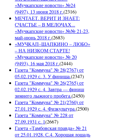
«Мучкапские новости» №24
(9497), 13 июня 2018 г.
(
2316
)
МЕЧТАЕТ. ВЕРИТ И ЗНАЕТ:
СЧАСТЬЕ – В МЕЛОЧАХ...
«Мучкапские новости» №№ 21-23,
май-июнь 2018 г.
(
2683
)
«МУЧКАП–ШАПКИНО – ЛЮБО»
– НА НИЗКОМ СТАРТЕ!
«Мучкапские новости» № 20
(9493), 16 мая 2018 г.
(
2444
)
Газета "Коммуна" № 28(2767) от
05.02.1929 с. 3. У финиша.
(
2347
)
Газета "Коммуна" № 26(2765) от
02.02.1929 с. 4. Завтра — финиш
зимнего лыжного пробега.
(
2450
)
Газета "Коммуна" № 21(2760) от
27.01.1929 с. 4. Физкультура.
(
2500
)
Газета "Коммуна" № 228 от
27.09.1931 с. 1
(
2667
)
Газета «Тамбовская правда» № 21
от 25.01.1928. С.4. Хорошая лошадь