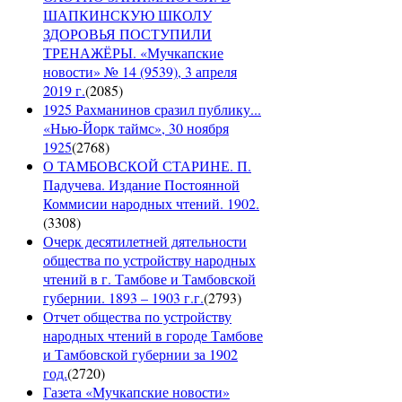
ШАПКИНСКУЮ ШКОЛУ
ЗДОРОВЬЯ ПОСТУПИЛИ
ТРЕНАЖЁРЫ. «Мучкапские
новости» № 14 (9539), 3 апреля
2019 г.
(
2085
)
1925 Рахманинов сразил публику...
«Нью-Йорк таймс», 30 ноября
1925
(
2768
)
О ТАМБОВСКОЙ СТАРИНЕ. П.
Падучева. Издание Постоянной
Коммисии народных чтений. 1902.
(
3308
)
Очерк десятилетней дятельности
общества по устройству народных
чтений в г. Тамбове и Тамбовской
губернии. 1893 – 1903 г.г.
(
2793
)
Отчет общества по устройству
народных чтений в городе Тамбове
и Тамбовской губернии за 1902
год.
(
2720
)
Газета «Мучкапские новости»