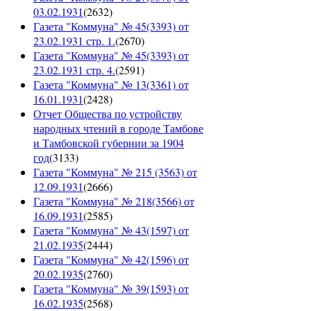
03.02.1931
(
2632
)
Газета "Коммуна" № 45(3393) от
23.02.1931 стр. 1.
(
2670
)
Газета "Коммуна" № 45(3393) от
23.02.1931 стр. 4.
(
2591
)
Газета "Коммуна" № 13(3361) от
16.01.1931
(
2428
)
Отчет Общества по устройству
народных чтений в городе Тамбове
и Тамбовской губернии за 1904
год
(
3133
)
Газета "Коммуна" № 215 (3563) от
12.09.1931
(
2666
)
Газета "Коммуна" № 218(3566) от
16.09.1931
(
2585
)
Газета "Коммуна" № 43(1597) от
21.02.1935
(
2444
)
Газета "Коммуна" № 42(1596) от
20.02.1935
(
2760
)
Газета "Коммуна" № 39(1593) от
16.02.1935
(
2568
)