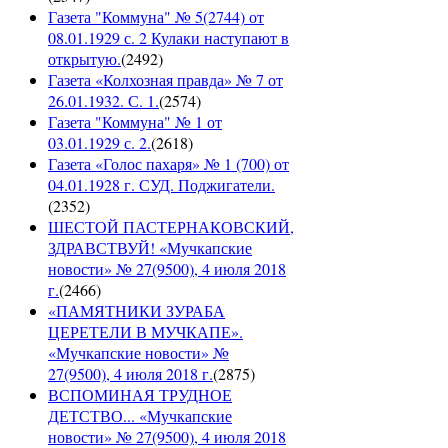
Газета "Коммуна" № 5(2744) от
08.01.1929 с. 2 Кулаки наступают в
открытую.
(
2492
)
Газета «Колхозная правда» № 7 от
26.01.1932. С. 1.
(
2574
)
Газета "Коммуна" № 1 от
03.01.1929 с. 2.
(
2618
)
Газета «Голос пахаря» № 1 (700) от
04.01.1928 г. СУД. Поджигатели.
(
2352
)
ШЕСТОЙ ПАСТЕРНАКОВСКИЙ,
ЗДРАВСТВУЙ! «Мучкапские
новости» № 27(9500), 4 июля 2018
г.
(
2466
)
«ПАМЯТНИКИ ЗУРАБА
ЦЕРЕТЕЛИ В МУЧКАПЕ».
«Мучкапские новости» №
27(9500), 4 июля 2018 г.
(
2875
)
ВСПОМИНАЯ ТРУДНОЕ
ДЕТСТВО... «Мучкапские
новости» № 27(9500), 4 июля 2018