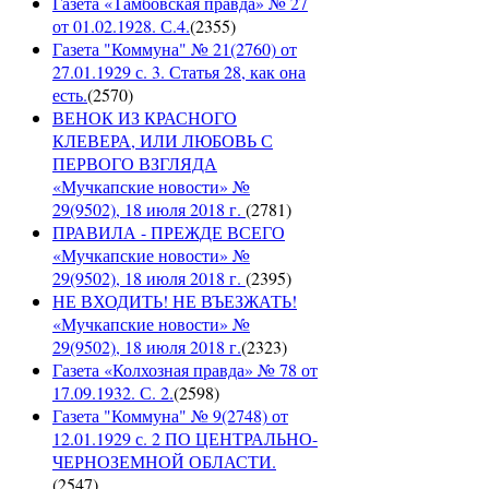
Газета «Тамбовская правда» № 27
от 01.02.1928. С.4.
(
2355
)
Газета "Коммуна" № 21(2760) от
27.01.1929 с. 3. Статья 28, как она
есть.
(
2570
)
ВЕНОК ИЗ КРАСНОГО
КЛЕВЕРА, ИЛИ ЛЮБОВЬ С
ПЕРВОГО ВЗГЛЯДА
«Мучкапские новости» №
29(9502), 18 июля 2018 г.
(
2781
)
ПРАВИЛА - ПРЕЖДЕ ВСЕГО
«Мучкапские новости» №
29(9502), 18 июля 2018 г.
(
2395
)
НЕ ВХОДИТЬ! НЕ ВЪЕЗЖАТЬ!
«Мучкапские новости» №
29(9502), 18 июля 2018 г.
(
2323
)
Газета «Колхозная правда» № 78 от
17.09.1932. С. 2.
(
2598
)
Газета "Коммуна" № 9(2748) от
12.01.1929 с. 2 ПО ЦЕНТРАЛЬНО-
ЧЕРНОЗЕМНОЙ ОБЛАСТИ.
(
2547
)