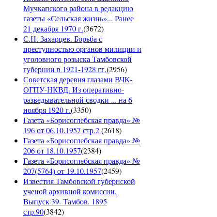
Мучкапского района в редакцию
газеты «Сельская жизнь»... Ранее
21 декабря 1970 г.
(
3672
)
С.Н. Захарцев. Борьба с
преступностью органов милиции и
уголовного розыска Тамбовской
губернии в 1921-1928 гг.
(
2956
)
Советская деревня глазами ВЧК-
ОГПУ-НКВД. Из оперативно-
разведывательной сводки ... на 6
ноября 1920 г.
(
3350
)
Газета «Борисоглебская правда» №
196 от 06.10.1957 стр.2
(
2618
)
Газета «Борисоглебская правда» №
206 от 18.10.1957
(
2384
)
Газета «Борисоглебская правда» №
207(5764) от 19.10.1957
(
2459
)
Известия Тамбовской губернской
ученой архивной комиссии.
Выпуск 39. Тамбов. 1895
стр.90
(
3842
)