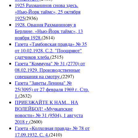
1925 Рахманинов снова здесь.
«Нью-Йорк таймс», 25 октября
1925
(
2936
)
1928. Овация Рахманинову в
Берлине. «Нью-Йорк таймс», 13
ноября 1928.
(
2614
)
Газета «Тамбовская правда» № 35
от 10.02.1928. С.2. "Поощряют"
сдатчиков хлеба.
(
2515
)
Газета "Коммуна" № 31 (2770) от
08.02.1929. Производственные
совещания на смотру.
(
2297
)
Газета "Заветы Ленина" №
25(3095) от 27 февраля 1969 г. Стр.
1.
(
2632
)
ПРИЕЗЖАЙТЕ К НАМ... НА
ВОЛЕЙБОЛ! «Мучкапские
новости» № 31 (9504), 1 августа
2018 г.
(
2600
)
Газета «Колхозная правда» № 78 от
17.09.1932. С. 4.
(
2410
)