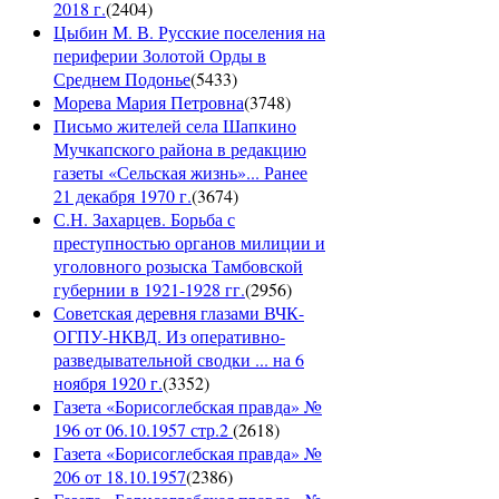
2018 г.
(
2404
)
Цыбин М. В. Русские поселения на
периферии Золотой Орды в
Среднем Подонье
(
5433
)
Морева Мария Петровна
(
3748
)
Письмо жителей села Шапкино
Мучкапского района в редакцию
газеты «Сельская жизнь»... Ранее
21 декабря 1970 г.
(
3674
)
С.Н. Захарцев. Борьба с
преступностью органов милиции и
уголовного розыска Тамбовской
губернии в 1921-1928 гг.
(
2956
)
Советская деревня глазами ВЧК-
ОГПУ-НКВД. Из оперативно-
разведывательной сводки ... на 6
ноября 1920 г.
(
3352
)
Газета «Борисоглебская правда» №
196 от 06.10.1957 стр.2
(
2618
)
Газета «Борисоглебская правда» №
206 от 18.10.1957
(
2386
)