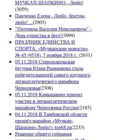
МУЧКАП-ШАПКИНО - Любо!
(
3059
)
Панченко Елена - Любо, братцы,
любо! ...
(
2903
)
"Питомцы Василия Николаевича" -
День единства в беге!
(
3099
)
ПРАЗДНИК ЕДИНСТВА И
СПОРТА. «Мучкапские новости»
№ 45 (9518), 7 ноября 2018 г.
(
2631
)
05.11.2018 Старооскольская
бегунья Юлия Рыжанкова стала
победительницей самого крупного
легкоатлетического марафона
Черноземья
(
2308
)
05.11.2018 Камышанин принял
участие в легкоатлетическом
марафоне Черноземья России
(
2185
)
04.11.2018 В Тамбовской области
прошёл марафон «Мучкап-
Шапкино-Любо!» top68.ru
(
2233
)
Решение общего собрания