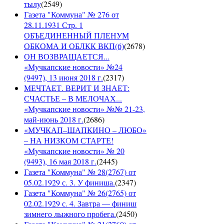
тылу
(
2549
)
Газета "Коммуна" № 276 от
28.11.1931 Стр. 1
ОБЪЕДИНЕННЫЙ ПЛЕНУМ
ОБКОМА И ОБЛКК ВКП(б)
(
2678
)
ОН ВОЗВРАЩАЕТСЯ...
«Мучкапские новости» №24
(9497), 13 июня 2018 г.
(
2317
)
МЕЧТАЕТ. ВЕРИТ И ЗНАЕТ:
СЧАСТЬЕ – В МЕЛОЧАХ...
«Мучкапские новости» №№ 21-23,
май-июнь 2018 г.
(
2686
)
«МУЧКАП–ШАПКИНО – ЛЮБО»
– НА НИЗКОМ СТАРТЕ!
«Мучкапские новости» № 20
(9493), 16 мая 2018 г.
(
2445
)
Газета "Коммуна" № 28(2767) от
05.02.1929 с. 3. У финиша.
(
2347
)
Газета "Коммуна" № 26(2765) от
02.02.1929 с. 4. Завтра — финиш
зимнего лыжного пробега.
(
2450
)