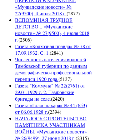
ЦЕРЕТЕЛИ В МУЧКАПЕ».
«Мучкапские новости» №
27(9500), 4 июля 2018 г.
(
2877
)
ВСПОМИНАЯ ТРУДНОЕ
ДЕТСТВО... «Мучкапские
новости» № 27(9500), 4 июля 2018
г.
(
2506
)
Газета «Колхозная правда» № 78 от
17.09.1932. С. 1.
(
2841
)
Численность населения волостей
Тамбовской губернии по данным
демографическо-профессиональной
переписи 1920 года.
(
5137
)
Газета "Коммуна" № 22(2761) от
29.01.1929 с. 2. Тамбовские
бригады на селе.
(
2420
)
Газета «Голос пахаря» № 44 (653)
от 06.06.1928 г.
(
2394
)
НАЧАЛОСЬ СТРОИТЕЛЬСТВО
ПАМЯТНИКА УЧАСТНИКАМ
ВОЙНЫ. «Мучкапские новости»
№ 26(9499), 27 июня 2018 г.
(
2315
)