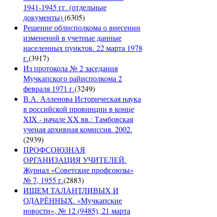
1941-1945 гг. (отдельные
документы)
(
6305
)
Решение облисполкома о внесении
изменений в учетные данные
населенных пунктов. 22 марта 1978
г.
(
3917
)
Из протокола № 2 заседания
Мучкапского райисполкома 2
февраля 1971 г.
(
3249
)
В.А. Алленова Историческая наука
в российской провинции в конце
XIX - начале XX вв.: Тамбовская
ученая архивная комиссия. 2002.
(
2939
)
ПРОФСОЮЗНАЯ
ОРГАНИЗАЦИЯ УЧИТЕЛЕЙ.
Журнал «Советские профсоюзы»
№ 7, 1955 г.
(
2883
)
ИЩЕМ ТАЛАНТЛИВЫХ И
ОДАРЁННЫХ. «Мучкапские
новости», № 12 (9485), 21 марта