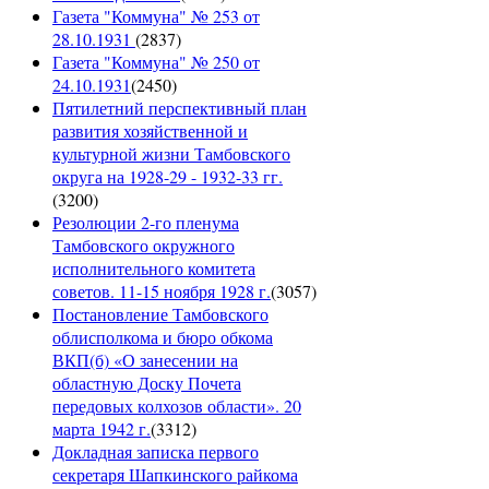
Газета "Коммуна" № 253 от
28.10.1931
(
2837
)
Газета "Коммуна" № 250 от
24.10.1931
(
2450
)
Пятилетний перспективный план
развития хозяйственной и
культурной жизни Тамбовского
округа на 1928-29 - 1932-33 гг.
(
3200
)
Резолюции 2-го пленума
Тамбовского окружного
исполнительного комитета
советов. 11-15 ноября 1928 г.
(
3057
)
Постановление Тамбовского
облисполкома и бюро обкома
ВКП(б) «О занесении на
областную Доску Почета
передовых колхозов области». 20
марта 1942 г.
(
3312
)
Докладная записка первого
секретаря Шапкинского райкома