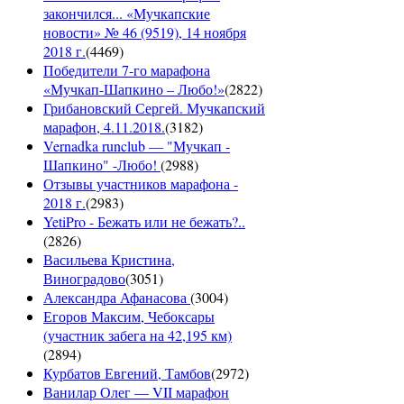
закончился... «Мучкапские
новости» № 46 (9519), 14 ноября
2018 г.
(
4469
)
Победители 7-го марафона
«Мучкап-Шапкино – Любо!»
(
2822
)
Грибановский Сергей. Мучкапский
марафон, 4.11.2018.
(
3182
)
Vernadka runclub — "Мучкап -
Шапкино" -Любо!
(
2988
)
Отзывы участников марафона -
2018 г.
(
2983
)
YetiPro - Бежать или не бежать?..
(
2826
)
Васильева Кристина,
Виноградово
(
3051
)
Александра Афанасова
(
3004
)
Егоров Максим, Чебоксары
(участник забега на 42,195 км)
(
2894
)
Курбатов Евгений, Тамбов
(
2972
)
Ванилар Олег — VII марафон