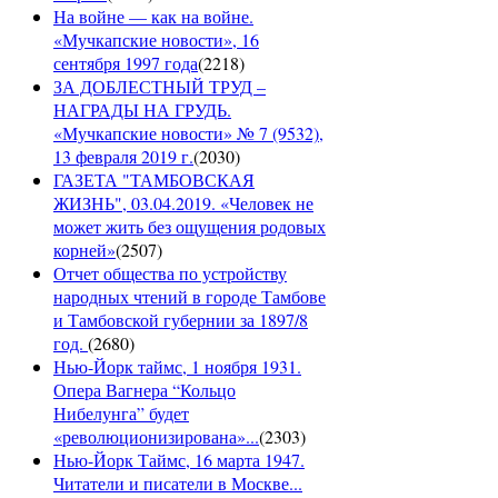
На войне — как на войне.
«Мучкапские новости», 16
сентября 1997 года
(
2218
)
ЗА ДОБЛЕСТНЫЙ ТРУД –
НАГРАДЫ НА ГРУДЬ.
«Мучкапские новости» № 7 (9532),
13 февраля 2019 г.
(
2030
)
ГАЗЕТА "ТАМБОВСКАЯ
ЖИЗНЬ", 03.04.2019. «Человек не
может жить без ощущения родовых
корней»
(
2507
)
Отчет общества по устройству
народных чтений в городе Тамбове
и Тамбовской губернии за 1897/8
год.
(
2680
)
Нью-Йорк таймс, 1 ноября 1931.
Опера Вагнера “Кольцо
Нибелунга” будет
«революционизирована»...
(
2303
)
Нью-Йорк Таймс, 16 марта 1947.
Читатели и писатели в Москве...