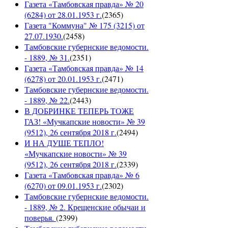
Газета «Тамбовская правда» № 20
(6284) от 28.01.1953 г.
(
2365
)
Газета "Коммуна" № 175 (3215) от
27.07.1930.
(
2458
)
Тамбовские губернские ведомости.
- 1889, № 31.
(
2351
)
Газета «Тамбовская правда» № 14
(6278) от 20.01.1953 г.
(
2471
)
Тамбовские губернские ведомости.
- 1889, № 22.
(
2443
)
В ДОБРИНКЕ ТЕПЕРЬ ТОЖЕ
ГАЗ! «Мучкапские новости» № 39
(9512), 26 сентября 2018 г.
(
2494
)
И НА ДУШЕ ТЕПЛО!
«Мучкапские новости» № 39
(9512), 26 сентября 2018 г.
(
2339
)
Газета «Тамбовская правда» № 6
(6270) от 09.01.1953 г.
(
2302
)
Тамбовские губернские ведомости.
- 1889, № 2. Крещенские обычаи и
поверья.
(
2399
)