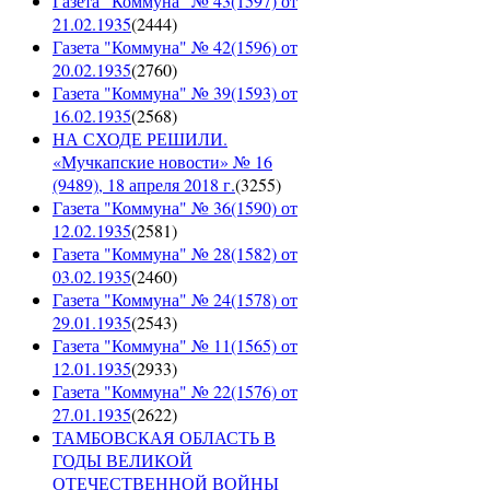
Газета "Коммуна" № 43(1597) от
21.02.1935
(
2444
)
Газета "Коммуна" № 42(1596) от
20.02.1935
(
2760
)
Газета "Коммуна" № 39(1593) от
16.02.1935
(
2568
)
НА СХОДЕ РЕШИЛИ.
«Мучкапские новости» № 16
(9489), 18 апреля 2018 г.
(
3255
)
Газета "Коммуна" № 36(1590) от
12.02.1935
(
2581
)
Газета "Коммуна" № 28(1582) от
03.02.1935
(
2460
)
Газета "Коммуна" № 24(1578) от
29.01.1935
(
2543
)
Газета "Коммуна" № 11(1565) от
12.01.1935
(
2933
)
Газета "Коммуна" № 22(1576) от
27.01.1935
(
2622
)
ТАМБОВСКАЯ ОБЛАСТЬ В
ГОДЫ ВЕЛИКОЙ
ОТЕЧЕСТВЕННОЙ ВОЙНЫ