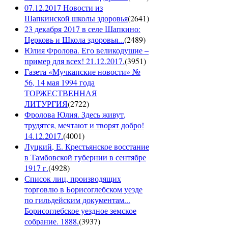
07.12.2017 Новости из
Шапкинской школы здоровья
(
2641
)
23 декабря 2017 в селе Шапкино:
Церковь и Школа здоровья...
(
2489
)
Юлия Фролова. Его великодушие –
пример для всех! 21.12.2017.
(
3951
)
Газета «Мучкапские новости» №
56, 14 мая 1994 года
ТОРЖЕСТВЕННАЯ
ЛИТУРГИЯ
(
2722
)
Фролова Юлия. Здесь живут,
трудятся, мечтают и творят добро!
14.12.2017.
(
4001
)
Луцкий, Е. Крестьянское восстание
в Тамбовской губернии в сентябре
1917 г.
(
4928
)
Список лиц, производящих
торговлю в Борисоглебском уезде
по гильдейским документам...
Борисоглебское уездное земское
собрание. 1888.
(
3937
)