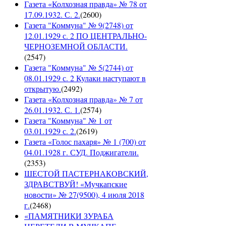
Газета «Колхозная правда» № 78 от
17.09.1932. С. 2.
(
2600
)
Газета "Коммуна" № 9(2748) от
12.01.1929 с. 2 ПО ЦЕНТРАЛЬНО-
ЧЕРНОЗЕМНОЙ ОБЛАСТИ.
(
2547
)
Газета "Коммуна" № 5(2744) от
08.01.1929 с. 2 Кулаки наступают в
открытую.
(
2492
)
Газета «Колхозная правда» № 7 от
26.01.1932. С. 1.
(
2574
)
Газета "Коммуна" № 1 от
03.01.1929 с. 2.
(
2619
)
Газета «Голос пахаря» № 1 (700) от
04.01.1928 г. СУД. Поджигатели.
(
2353
)
ШЕСТОЙ ПАСТЕРНАКОВСКИЙ,
ЗДРАВСТВУЙ! «Мучкапские
новости» № 27(9500), 4 июля 2018
г.
(
2468
)
«ПАМЯТНИКИ ЗУРАБА