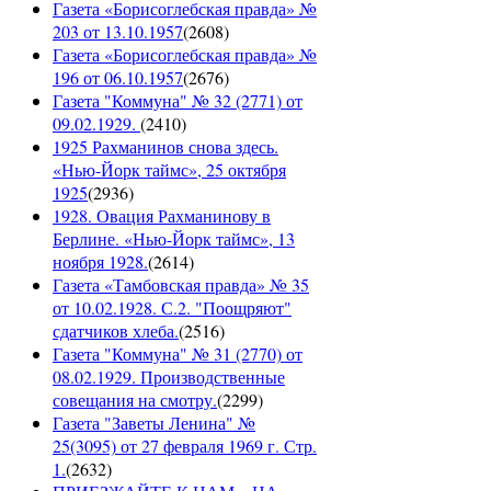
Газета «Борисоглебская правда» №
203 от 13.10.1957
(
2608
)
Газета «Борисоглебская правда» №
196 от 06.10.1957
(
2676
)
Газета "Коммуна" № 32 (2771) от
09.02.1929.
(
2410
)
1925 Рахманинов снова здесь.
«Нью-Йорк таймс», 25 октября
1925
(
2936
)
1928. Овация Рахманинову в
Берлине. «Нью-Йорк таймс», 13
ноября 1928.
(
2614
)
Газета «Тамбовская правда» № 35
от 10.02.1928. С.2. "Поощряют"
сдатчиков хлеба.
(
2516
)
Газета "Коммуна" № 31 (2770) от
08.02.1929. Производственные
совещания на смотру.
(
2299
)
Газета "Заветы Ленина" №
25(3095) от 27 февраля 1969 г. Стр.
1.
(
2632
)