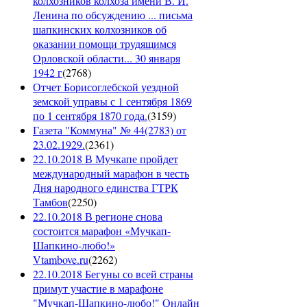
колхозников колхоза имени В. И.
Ленина по обсуждению ... письма
шапкинских колхозников об
оказании помощи трудящимся
Орловской области... 30 января
1942 г
(
2768
)
Отчет Борисоглебской уездной
земской управы с 1 сентября 1869
по 1 сентября 1870 года.
(
3159
)
Газета "Коммуна" № 44(2783) от
23.02.1929.
(
2361
)
22.10.2018 В Мучкапе пройдет
международный марафон в честь
Дня народного единства ГТРК
Тамбов
(
2250
)
22.10.2018 В регионе снова
состоится марафон «Мучкап-
Шапкино-любо!»
Vtambove.ru
(
2262
)
22.10.2018 Бегуны со всей страны
примут участие в марафоне
"Мучкап-Шапкино-любо!" Онлайн