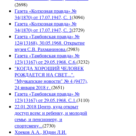
(
2698
)
Газета «Колхозная правда» №
34(1870) от 17.07.1947, С. 1
(
3094
)
Газета «Колхозная правда» №
34(1870) от 17.07.1947, С. 2
(
2729
)
Газета «Тамбовская правда» №
124(13168), 30.05.1968. Открытие
музея С.В. Рахманинова.
(
2983
)
Газета «Тамбовская правда» №
123(13167) от 29.05.1968. С.6.
(
3232
)
"КОГДА ХОРОШИЙ ЧЕЛОВЕК
РОЖДАЕТСЯ НА СВЕТ...".
"Мучкапские новости" № 4 (9477),
24 января 2018 г.
(
2651
)
Газета «Тамбовская правда» №
123(13167) от 29.05.1968. С.1.
(
3110
)
22.01.2018 Центр, куда открыт
доступ всем: и ребенку, и молодой
семье, и пенсионеру, и
спортсмену...
(
2730
)
Хреков А.А., Юдин Л.И.