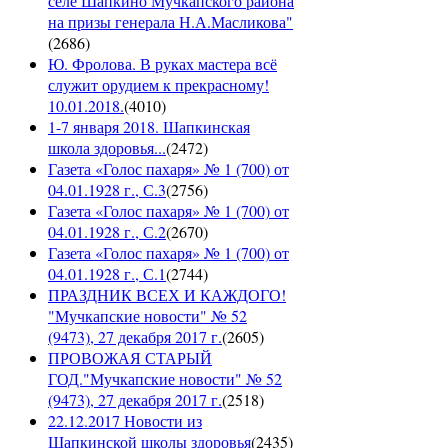
селе Шапкино Мучкапского района
на призы генерала Н.А.Масликова"
(
2686
)
Ю. Фролова. В руках мастера всё
служит орудием к прекрасному!
10.01.2018.
(
4010
)
1-7 января 2018. Шапкинская
школа здоровья...
(
2472
)
Газета «Голос пахаря» № 1 (700) от
04.01.1928 г., С.3
(
2756
)
Газета «Голос пахаря» № 1 (700) от
04.01.1928 г., С.2
(
2670
)
Газета «Голос пахаря» № 1 (700) от
04.01.1928 г., С.1
(
2744
)
ПРАЗДНИК ВСЕХ И КАЖДОГО!
"Мучкапские новости" № 52
(9473), 27 декабря 2017 г.
(
2605
)
ПРОВОЖАЯ СТАРЫЙ
ГОД."Мучкапские новости" № 52
(9473), 27 декабря 2017 г.
(
2518
)
22.12.2017 Новости из
Шапкинской школы здоровья
(
2435
)