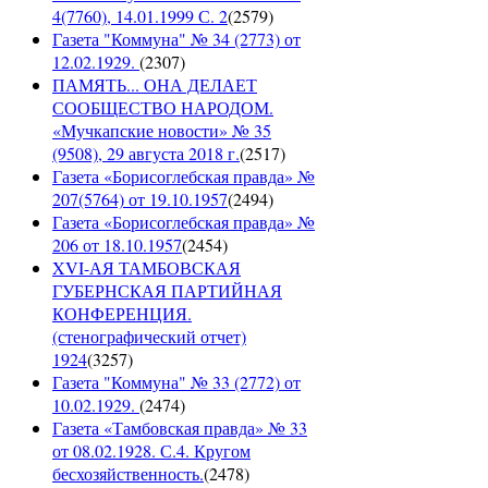
4(7760), 14.01.1999 С. 2
(
2579
)
Газета "Коммуна" № 34 (2773) от
12.02.1929.
(
2307
)
ПАМЯТЬ... ОНА ДЕЛАЕТ
СООБЩЕСТВО НАРОДОМ.
«Мучкапские новости» № 35
(9508), 29 августа 2018 г.
(
2517
)
Газета «Борисоглебская правда» №
207(5764) от 19.10.1957
(
2494
)
Газета «Борисоглебская правда» №
206 от 18.10.1957
(
2454
)
XVI-АЯ ТАМБОВСКАЯ
ГУБЕРНСКАЯ ПАРТИЙНАЯ
КОНФЕРЕНЦИЯ.
(стенографический отчет)
1924
(
3257
)
Газета "Коммуна" № 33 (2772) от
10.02.1929.
(
2474
)
Газета «Тамбовская правда» № 33
от 08.02.1928. С.4. Кругом
бесхозяйственность.
(
2478
)