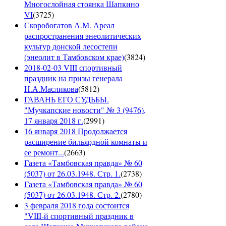
Многослойная стоянка Шапкино
VI
(
3725
)
Скоробогатов А.М. Ареал
распространения энеолитических
культур донской лесостепи
(энеолит в Тамбовском крае)
(
3824
)
2018-02-03 VIII спортивный
праздник на призы генерала
Н.А.Масликова
(
5812
)
ГАВАНЬ ЕГО СУДЬБЫ.
"Мучкапские новости" № 3 (9476),
17 января 2018 г.
(
2991
)
16 января 2018 Продолжается
расширение бильярдной комнаты и
ее ремонт...
(
2663
)
Газета «Тамбовская правда» № 60
(5037) от 26.03.1948. Стр. 1.
(
2738
)
Газета «Тамбовская правда» № 60
(5037) от 26.03.1948. Стр. 2.
(
2780
)
3 февраля 2018 года состоится
"VIII-й спортивный праздник в