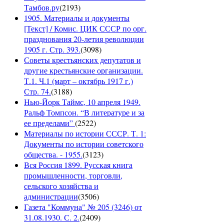
Тамбов.ру
(
2193
)
1905. Материалы и документы
[Текст] / Комис. ЦИК СССР по орг.
празднования 20-летия революции
1905 г. Стр. 393.
(
3098
)
Советы крестьянских депутатов и
другие крестьянские организации.
Т.1. Ч.1 (март – октябрь 1917 г.)
Стр. 74.
(
3188
)
Нью-Йорк Таймс, 10 апреля 1949.
Ральф Томпсон. “В литературе и за
ее пределами”
(
2522
)
Материалы по истории СССР. Т. 1:
Документы по истории советского
общества. - 1955.
(
3123
)
Вся Россия 1899. Русская книга
промышленности, торговли,
сельского хозяйства и
администрации
(
3506
)
Газета "Коммуна" № 205 (3246) от
31.08.1930. С. 2.
(
2409
)