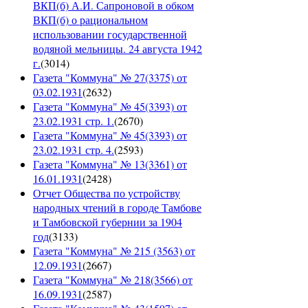
ВКП(б) А.И. Сапроновой в обком
ВКП(б) о рациональном
использовании государственной
водяной мельницы. 24 августа 1942
г.
(
3014
)
Газета "Коммуна" № 27(3375) от
03.02.1931
(
2632
)
Газета "Коммуна" № 45(3393) от
23.02.1931 стр. 1.
(
2670
)
Газета "Коммуна" № 45(3393) от
23.02.1931 стр. 4.
(
2593
)
Газета "Коммуна" № 13(3361) от
16.01.1931
(
2428
)
Отчет Общества по устройству
народных чтений в городе Тамбове
и Тамбовской губернии за 1904
год
(
3133
)
Газета "Коммуна" № 215 (3563) от
12.09.1931
(
2667
)
Газета "Коммуна" № 218(3566) от
16.09.1931
(
2587
)