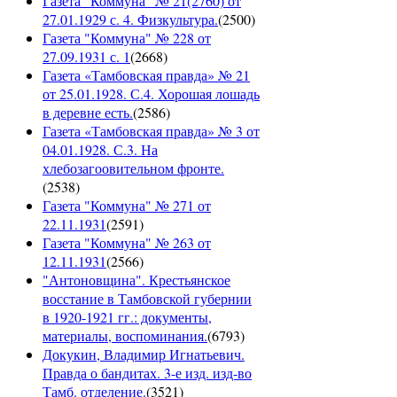
Газета "Коммуна" № 21(2760) от
27.01.1929 с. 4. Физкультура.
(
2500
)
Газета "Коммуна" № 228 от
27.09.1931 с. 1
(
2668
)
Газета «Тамбовская правда» № 21
от 25.01.1928. С.4. Хорошая лошадь
в деревне есть.
(
2586
)
Газета «Тамбовская правда» № 3 от
04.01.1928. С.3. На
хлебозагоовительном фронте.
(
2538
)
Газета "Коммуна" № 271 от
22.11.1931
(
2591
)
Газета "Коммуна" № 263 от
12.11.1931
(
2566
)
"Антоновщина". Крестьянское
восстание в Тамбовской губернии
в 1920-1921 гг.: документы,
материалы, воспоминания.
(
6793
)
Докукин, Владимир Игнатьевич.
Правда о бандитах. 3-е изд. изд-во
Тамб. отделение.
(
3521
)