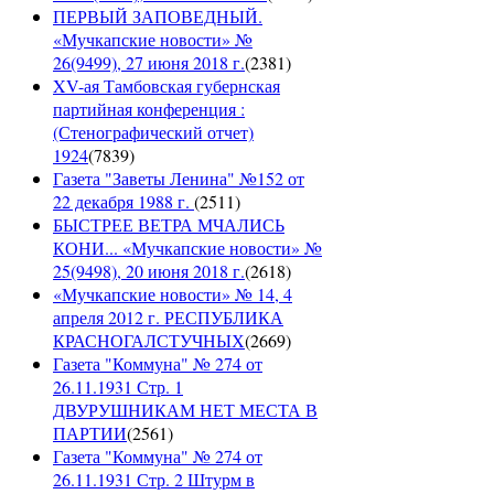
ПЕРВЫЙ ЗАПОВЕДНЫЙ.
«Мучкапские новости» №
26(9499), 27 июня 2018 г.
(
2381
)
XV-ая Тамбовская губернская
партийная конференция :
(Стенографический отчет)
1924
(
7839
)
Газета "Заветы Ленина" №152 от
22 декабря 1988 г.
(
2511
)
БЫСТРЕЕ ВЕТРА МЧАЛИСЬ
КОНИ... «Мучкапские новости» №
25(9498), 20 июня 2018 г.
(
2618
)
«Мучкапские новости» № 14, 4
апреля 2012 г. РЕСПУБЛИКА
КРАСНОГАЛСТУЧНЫХ
(
2669
)
Газета "Коммуна" № 274 от
26.11.1931 Стр. 1
ДВУРУШНИКАМ НЕТ МЕСТА В
ПАРТИИ
(
2561
)
Газета "Коммуна" № 274 от
26.11.1931 Стр. 2 Штурм в