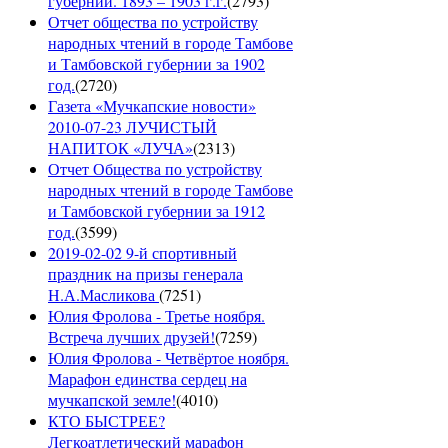
губернии. 1893 – 1903 г.г.
(
2793
)
Отчет общества по устройству
народных чтений в городе Тамбове
и Тамбовской губернии за 1902
год.
(
2720
)
Газета «Мучкапские новости»
2010-07-23 ЛУЧИСТЫЙ
НАПИТОК «ЛУЧА»
(
2313
)
Отчет Общества по устройству
народных чтений в городе Тамбове
и Тамбовской губернии за 1912
год.
(
3599
)
2019-02-02 9-й спортивный
праздник на призы генерала
Н.А.Масликова
(
7251
)
Юлия Фролова - Третье ноября.
Встреча лучших друзей!
(
7259
)
Юлия Фролова - Четвёртое ноября.
Марафон единства сердец на
мучкапской земле!
(
4010
)
КТО БЫСТРЕЕ?
Легкоатлетический марафон