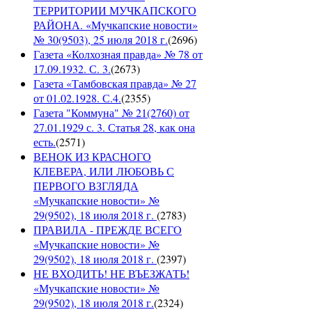
ТЕРРИТОРИИ МУЧКАПСКОГО
РАЙОНА. «Мучкапские новости»
№ 30(9503), 25 июля 2018 г.
(
2696
)
Газета «Колхозная правда» № 78 от
17.09.1932. С. 3.
(
2673
)
Газета «Тамбовская правда» № 27
от 01.02.1928. С.4.
(
2355
)
Газета "Коммуна" № 21(2760) от
27.01.1929 с. 3. Статья 28, как она
есть.
(
2571
)
ВЕНОК ИЗ КРАСНОГО
КЛЕВЕРА, ИЛИ ЛЮБОВЬ С
ПЕРВОГО ВЗГЛЯДА
«Мучкапские новости» №
29(9502), 18 июля 2018 г.
(
2783
)
ПРАВИЛА - ПРЕЖДЕ ВСЕГО
«Мучкапские новости» №
29(9502), 18 июля 2018 г.
(
2397
)
НЕ ВХОДИТЬ! НЕ ВЪЕЗЖАТЬ!
«Мучкапские новости» №
29(9502), 18 июля 2018 г.
(
2324
)