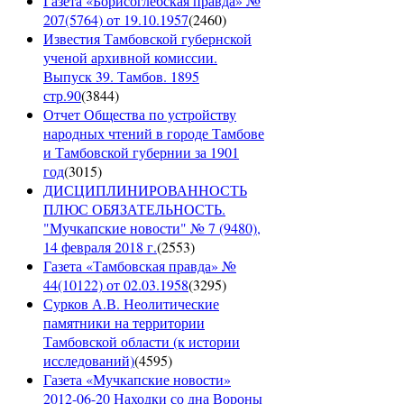
Газета «Борисоглебская правда» №
207(5764) от 19.10.1957
(
2460
)
Известия Тамбовской губернской
ученой архивной комиссии.
Выпуск 39. Тамбов. 1895
стр.90
(
3844
)
Отчет Общества по устройству
народных чтений в городе Тамбове
и Тамбовской губернии за 1901
год
(
3015
)
ДИСЦИПЛИНИРОВАННОСТЬ
ПЛЮС ОБЯЗАТЕЛЬНОСТЬ.
"Мучкапские новости" № 7 (9480),
14 февраля 2018 г.
(
2553
)
Газета «Тамбовская правда» №
44(10122) от 02.03.1958
(
3295
)
Сурков А.В. Неолитические
памятники на территории
Тамбовской области (к истории
исследований)
(
4595
)
Газета «Мучкапские новости»
2012-06-20 Находки со дна Вороны