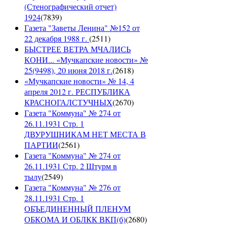
(Стенографический отчет)
1924
(
7839
)
Газета "Заветы Ленина" №152 от
22 декабря 1988 г.
(
2511
)
БЫСТРЕЕ ВЕТРА МЧАЛИСЬ
КОНИ... «Мучкапские новости» №
25(9498), 20 июня 2018 г.
(
2618
)
«Мучкапские новости» № 14, 4
апреля 2012 г. РЕСПУБЛИКА
КРАСНОГАЛСТУЧНЫХ
(
2670
)
Газета "Коммуна" № 274 от
26.11.1931 Стр. 1
ДВУРУШНИКАМ НЕТ МЕСТА В
ПАРТИИ
(
2561
)
Газета "Коммуна" № 274 от
26.11.1931 Стр. 2 Штурм в
тылу
(
2549
)
Газета "Коммуна" № 276 от
28.11.1931 Стр. 1
ОБЪЕДИНЕННЫЙ ПЛЕНУМ
ОБКОМА И ОБЛКК ВКП(б)
(
2680
)