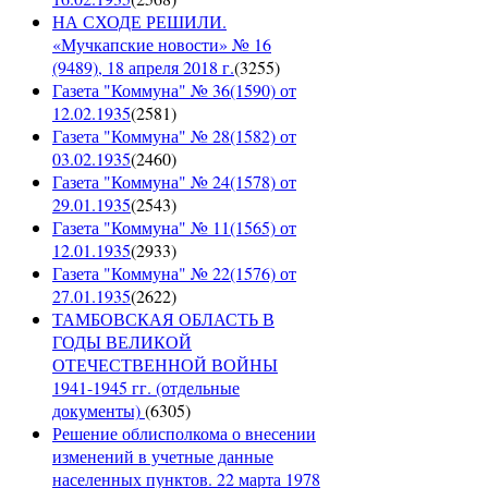
НА СХОДЕ РЕШИЛИ.
«Мучкапские новости» № 16
(9489), 18 апреля 2018 г.
(
3255
)
Газета "Коммуна" № 36(1590) от
12.02.1935
(
2581
)
Газета "Коммуна" № 28(1582) от
03.02.1935
(
2460
)
Газета "Коммуна" № 24(1578) от
29.01.1935
(
2543
)
Газета "Коммуна" № 11(1565) от
12.01.1935
(
2933
)
Газета "Коммуна" № 22(1576) от
27.01.1935
(
2622
)
ТАМБОВСКАЯ ОБЛАСТЬ В
ГОДЫ ВЕЛИКОЙ
ОТЕЧЕСТВЕННОЙ ВОЙНЫ
1941-1945 гг. (отдельные
документы)
(
6305
)
Решение облисполкома о внесении
изменений в учетные данные
населенных пунктов. 22 марта 1978