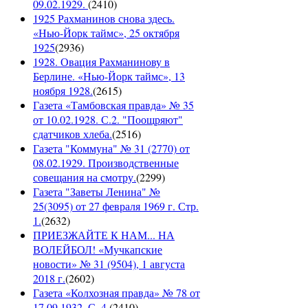
09.02.1929.
(
2410
)
1925 Рахманинов снова здесь.
«Нью-Йорк таймс», 25 октября
1925
(
2936
)
1928. Овация Рахманинову в
Берлине. «Нью-Йорк таймс», 13
ноября 1928.
(
2615
)
Газета «Тамбовская правда» № 35
от 10.02.1928. С.2. "Поощряют"
сдатчиков хлеба.
(
2516
)
Газета "Коммуна" № 31 (2770) от
08.02.1929. Производственные
совещания на смотру.
(
2299
)
Газета "Заветы Ленина" №
25(3095) от 27 февраля 1969 г. Стр.
1.
(
2632
)
ПРИЕЗЖАЙТЕ К НАМ... НА
ВОЛЕЙБОЛ! «Мучкапские
новости» № 31 (9504), 1 августа
2018 г.
(
2602
)
Газета «Колхозная правда» № 78 от
17.09.1932. С. 4.
(
2410
)