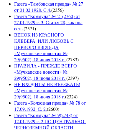
Газета «Тамбовская правда» № 27
от 01.02.1928. С.4.
(
2356
)
Газета "Коммуна" № 21(2760) от
27.01.1929 с. 3. Статья 28, как она
есть.
(
2571
)
ВЕНОК ИЗ КРАСНОГО
КЛЕВЕРА, ИЛИ ЛЮБОВЬ С
ПЕРВОГО ВЗГЛЯДА
«Мучкапские новости» №
29(9502), 18 июля 2018 г.
(
2783
)
ПРАВИЛА - ПРЕЖДЕ ВСЕГО
«Мучкапские новости» №
29(9502), 18 июля 2018 г.
(
2397
)
НЕ ВХОДИТЬ! НЕ ВЪЕЗЖАТЬ!
«Мучкапские новости» №
29(9502), 18 июля 2018 г.
(
2324
)
Газета «Колхозная правда» № 78 от
17.09.1932. С. 2.
(
2600
)
Газета "Коммуна" № 9(2748) от
12.01.1929 с. 2 ПО ЦЕНТРАЛЬНО-
ЧЕРНОЗЕМНОЙ ОБЛАСТИ.