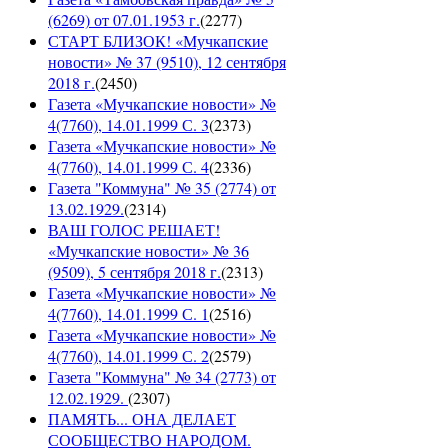
(6269) от 07.01.1953 г.
(
2277
)
СТАРТ БЛИЗОК! «Мучкапские
новости» № 37 (9510), 12 сентября
2018 г.
(
2450
)
Газета «Мучкапские новости» №
4(7760), 14.01.1999 С. 3
(
2373
)
Газета «Мучкапские новости» №
4(7760), 14.01.1999 С. 4
(
2336
)
Газета "Коммуна" № 35 (2774) от
13.02.1929.
(
2314
)
ВАШ ГОЛОС РЕШАЕТ!
«Мучкапские новости» № 36
(9509), 5 сентября 2018 г.
(
2313
)
Газета «Мучкапские новости» №
4(7760), 14.01.1999 С. 1
(
2516
)
Газета «Мучкапские новости» №
4(7760), 14.01.1999 С. 2
(
2579
)
Газета "Коммуна" № 34 (2773) от
12.02.1929.
(
2307
)
ПАМЯТЬ... ОНА ДЕЛАЕТ
СООБЩЕСТВО НАРОДОМ.