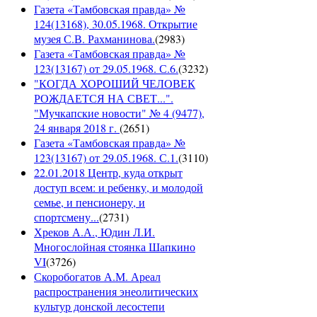
Газета «Тамбовская правда» №
124(13168), 30.05.1968. Открытие
музея С.В. Рахманинова.
(
2983
)
Газета «Тамбовская правда» №
123(13167) от 29.05.1968. С.6.
(
3232
)
"КОГДА ХОРОШИЙ ЧЕЛОВЕК
РОЖДАЕТСЯ НА СВЕТ...".
"Мучкапские новости" № 4 (9477),
24 января 2018 г.
(
2651
)
Газета «Тамбовская правда» №
123(13167) от 29.05.1968. С.1.
(
3110
)
22.01.2018 Центр, куда открыт
доступ всем: и ребенку, и молодой
семье, и пенсионеру, и
спортсмену...
(
2731
)
Хреков А.А., Юдин Л.И.
Многослойная стоянка Шапкино
VI
(
3726
)
Скоробогатов А.М. Ареал
распространения энеолитических
культур донской лесостепи