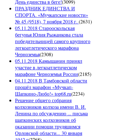
День единства в беге!
(
3099
)
ПРАЗДНИК ЕДИНСТВА И
СПОРТА. «Мучкапские новости»
№ 45 (9518), 7 ноября 2018 г.
(
2631
)
05.11.2018 Старооскольская
бегунья Юлия Рыжанкова стала
победительницей самого крупного
легкоатлетического марафона
Черноземья
(
2308
)
05.11.2018 Камышанин принял
участие в легкоатлетическом
марафоне Черноземья России
(
2185
)
04.11.2018 В Тамбовской области
прошёл марафон «Мучкап-
Шапкино-Любо!» top68.ru
(
2234
)
Решение общего собрания
колхозников колхоза имени В. И.
Ленина по обсуждению ... письма
шапкинских колхозников об
оказании помощи трудящимся
Орловской области... 30 января
1942 г
(
2768
)