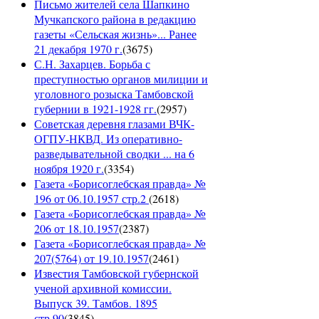
Письмо жителей села Шапкино
Мучкапского района в редакцию
газеты «Сельская жизнь»... Ранее
21 декабря 1970 г.
(
3675
)
С.Н. Захарцев. Борьба с
преступностью органов милиции и
уголовного розыска Тамбовской
губернии в 1921-1928 гг.
(
2957
)
Советская деревня глазами ВЧК-
ОГПУ-НКВД. Из оперативно-
разведывательной сводки ... на 6
ноября 1920 г.
(
3354
)
Газета «Борисоглебская правда» №
196 от 06.10.1957 стр.2
(
2618
)
Газета «Борисоглебская правда» №
206 от 18.10.1957
(
2387
)
Газета «Борисоглебская правда» №
207(5764) от 19.10.1957
(
2461
)
Известия Тамбовской губернской
ученой архивной комиссии.
Выпуск 39. Тамбов. 1895
стр.90
(
3845
)