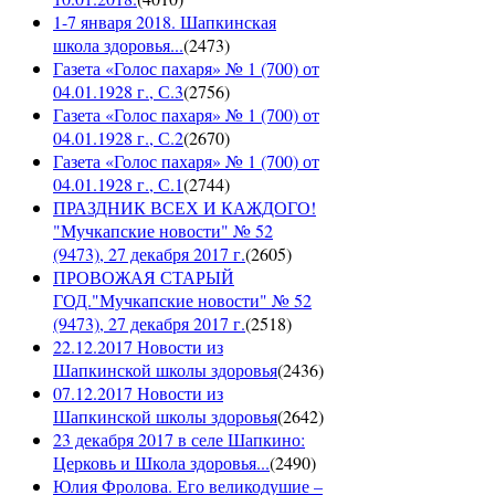
1-7 января 2018. Шапкинская
школа здоровья...
(
2473
)
Газета «Голос пахаря» № 1 (700) от
04.01.1928 г., С.3
(
2756
)
Газета «Голос пахаря» № 1 (700) от
04.01.1928 г., С.2
(
2670
)
Газета «Голос пахаря» № 1 (700) от
04.01.1928 г., С.1
(
2744
)
ПРАЗДНИК ВСЕХ И КАЖДОГО!
"Мучкапские новости" № 52
(9473), 27 декабря 2017 г.
(
2605
)
ПРОВОЖАЯ СТАРЫЙ
ГОД."Мучкапские новости" № 52
(9473), 27 декабря 2017 г.
(
2518
)
22.12.2017 Новости из
Шапкинской школы здоровья
(
2436
)
07.12.2017 Новости из
Шапкинской школы здоровья
(
2642
)
23 декабря 2017 в селе Шапкино:
Церковь и Школа здоровья...
(
2490
)
Юлия Фролова. Его великодушие –