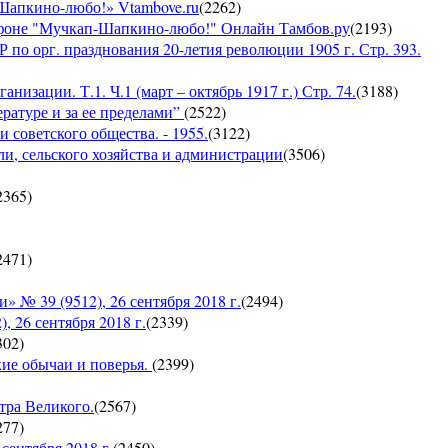
-Шапкино-любо!» Vtambove.ru
(
2262
)
рафоне "Мучкап-Шапкино-любо!" Онлайн Тамбов.ру
(
2193
)
по орг. празднования 20-летия революции 1905 г. Стр. 393.
низации. Т.1. Ч.1 (март – октябрь 1917 г.) Стр. 74.
(
3188
)
ратуре и за ее пределами”
(
2522
)
 советского общества. - 1955.
(
3122
)
ли, сельского хозяйства и администрации
(
3506
)
2365
)
2471
)
 39 (9512), 26 сентября 2018 г.
(
2494
)
26 сентября 2018 г.
(
2339
)
302
)
кие обычаи и поверья.
(
2399
)
тра Великого.
(
2567
)
277
)
ентября 2018 г.
(
2450
)