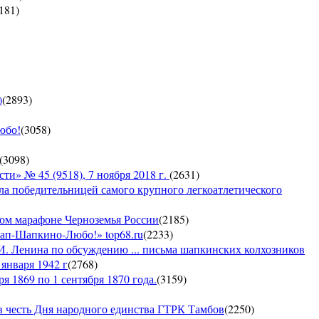
181
)
)
(
2893
)
юбо!
(
3058
)
(
3098
)
 № 45 (9518), 7 ноября 2018 г.
(
2631
)
ла победительницей самого крупного легкоатлетического
ком марафоне Черноземья России
(
2185
)
кап-Шапкино-Любо!» top68.ru
(
2233
)
И. Ленина по обсуждению ... письма шапкинских колхозников
января 1942 г
(
2768
)
я 1869 по 1 сентября 1870 года.
(
3159
)
 честь Дня народного единства ГТРК Тамбов
(
2250
)