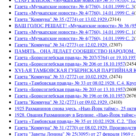
Газета «Мучкапские новости» № 4(7760), 14.01.1999 С. 3
(
Газета «Мучкапские новости» № 4(7760), 14.01.1999 С. 4
(
Газета "Коммуна" № 35 (2774) от 13.02.1929.
(
2314
)
ВАШ ГОЛОС РЕШАЕТ! «Мучкапские новости» № 36 (9509)
Газета «Мучкапские новости» № 4(7760), 14.01.1999 С. 1
(
Газета «Мучкапские новости» № 4(7760), 14.01.1999 С. 2
(
Газета "Коммуна" № 34 (2773) от 12.02.1929.
(
2307
)
ПАМЯТЬ... ОНА ДЕЛАЕТ СООБЩЕСТВО НАРОДОМ. «Мучка
Газета «Борисоглебская правда» № 207(5764) от 19.10.195
Газета «Борисоглебская правда» № 206 от 18.10.1957
(
245
XVI-АЯ ТАМБОВСКАЯ ГУБЕРНСКАЯ ПАРТИЙНАЯ КОНФ
Газета "Коммуна" № 33 (2772) от 10.02.1929.
(
2474
)
Газета «Тамбовская правда» № 33 от 08.02.1928. С.4. Кру
Газета «Борисоглебская правда» № 203 от 13.10.1957
(
260
Газета «Борисоглебская правда» № 196 от 06.10.1957
(
267
Газета "Коммуна" № 32 (2771) от 09.02.1929.
(
2410
)
1925 Рахманинов снова здесь. «Нью-Йорк таймс», 25 октя
1928. Овация Рахманинову в Берлине. «Нью-Йорк таймс»,
Газета «Тамбовская правда» № 35 от 10.02.1928. С.2. "П
Газета "Коммуна" № 31 (2770) от 08.02.1929. Производст
Газета "Заветы Ленина" № 25(3095) от 27 февраля 1969 г. 