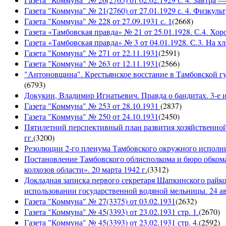
Газета "Коммуна" № 21(2760) от 27.01.1929 с. 4. Физкульт
Газета "Коммуна" № 228 от 27.09.1931 с. 1
(
2668
)
Газета «Тамбовская правда» № 21 от 25.01.1928. С.4. Хор
Газета «Тамбовская правда» № 3 от 04.01.1928. С.3. На 
Газета "Коммуна" № 271 от 22.11.1931
(
2591
)
Газета "Коммуна" № 263 от 12.11.1931
(
2566
)
"Антоновщина". Крестьянское восстание в Тамбовской гу
(
6793
)
Докукин, Владимир Игнатьевич. Правда о бандитах. 3-е из
Газета "Коммуна" № 253 от 28.10.1931
(
2837
)
Газета "Коммуна" № 250 от 24.10.1931
(
2450
)
Пятилетний перспективный план развития хозяйственной 
гг.
(
3200
)
Резолюции 2-го пленума Тамбовского окружного исполнит
Постановление Тамбовского облисполкома и бюро обком
колхозов области». 20 марта 1942 г.
(
3312
)
Докладная записка первого секретаря Шапкинского райк
использовании государственной водяной мельницы. 24 ав
Газета "Коммуна" № 27(3375) от 03.02.1931
(
2632
)
Газета "Коммуна" № 45(3393) от 23.02.1931 стр. 1.
(
2670
)
Газета "Коммуна" № 45(3393) от 23.02.1931 стр. 4.
(
2592
)