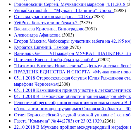
Грибановский Сергей. Мучкапский марафон, 4.11.2018.
(
3
Vernadka runclub — "Мучкап - Шапкино" -Любо!
(
2988
)
Отзывы участников марафона - 2018 г.
(
2983
)
YetiPro - Бежать или не бежать?..
(
2825
)
Васильева Кристина, Виноградово
(
3051
)
Александра Афанасова
(
3003
)
Егоров Максим, Чебоксары (участник забега на 42,195 км
Курбатов Евгений, Тамбов
(
2970
)
Ванилар Олег — VII марафон МУЧКАП-ШАПКИНО - Л
Панченко Елена - Любо, братцы, любо! ...
(
2902
)
"Питомцы Василия Николаевича" - День единства в беге!
ПРАЗДНИК ЕДИНСТВА И СПОРТА. «Мучкапские новости»
05.11.2018 Старооскольская бегунья Юлия Рыжанкова ста
марафона Черноземья
(
2308
)
05.11.2018 Камышанин принял участие в легкоатлетичес
04.11.2018 В Тамбовской области прошёл марафон «Муч
Решение общего собрания колхозников колхоза имени В. 
об оказании помощи трудящимся Орловской области... 30 
Отчет Борисоглебской уездной земской управы с 1 сентябр
Газета "Коммуна" № 44(2783) от 23.02.1929.
(
2361
)
22.10.2018 В Мучкапе пройдет международный марафон в