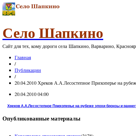
Село Шапкино
Сайт для тех, кому дороги села Шапкино, Варварино, Красноя
Главная
/
Публикации
/
20.04.2010 Хреков А.А.Лесостепное Прихоперье на рубеж
20.04.2010 04:00
Хреков А.А.Лесостепное Прихоперье на рубеже эпохи бронзы и ранне
Опубликованные материалы
Коростелево становится старше
(
2178
)