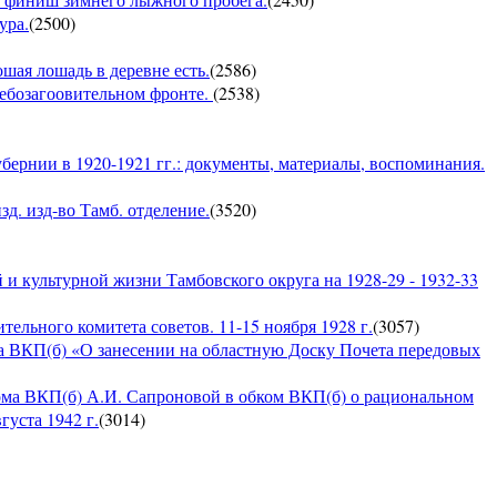
ура.
(
2500
)
ошая лошадь в деревне есть.
(
2586
)
хлебозагоовительном фронте.
(
2538
)
бернии в 1920-1921 гг.: документы, материалы, воспоминания.
д. изд-во Тамб. отделение.
(
3520
)
и культурной жизни Тамбовского округа на 1928-29 - 1932-33
ельного комитета советов. 11-15 ноября 1928 г.
(
3057
)
а ВКП(б) «О занесении на областную Доску Почета передовых
ома ВКП(б) А.И. Сапроновой в обком ВКП(б) о рациональном
густа 1942 г.
(
3014
)