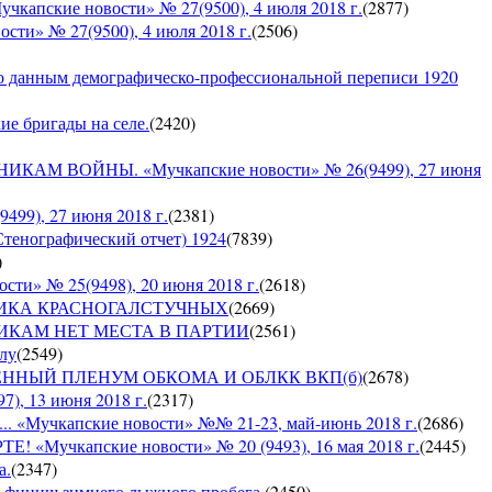
кие новости» № 27(9500), 4 июля 2018 г.
(
2877
)
» № 27(9500), 4 июля 2018 г.
(
2506
)
по данным демографическо-профессиональной переписи 1920
кие бригады на селе.
(
2420
)
 ВОЙНЫ. «Мучкапские новости» № 26(9499), 27 июня
9), 27 июня 2018 г.
(
2381
)
Стенографический отчет) 1924
(
7839
)
)
» № 25(9498), 20 июня 2018 г.
(
2618
)
СПУБЛИКА КРАСНОГАЛСТУЧНЫХ
(
2669
)
РУШНИКАМ НЕТ МЕСТА В ПАРТИИ
(
2561
)
ылу
(
2549
)
ЪЕДИНЕННЫЙ ПЛЕНУМ ОБКОМА И ОБЛКК ВКП(б)
(
2678
)
, 13 июня 2018 г.
(
2317
)
Мучкапские новости» №№ 21-23, май-июнь 2018 г.
(
2686
)
чкапские новости» № 20 (9493), 16 мая 2018 г.
(
2445
)
а.
(
2347
)
 — финиш зимнего лыжного пробега.
(
2450
)