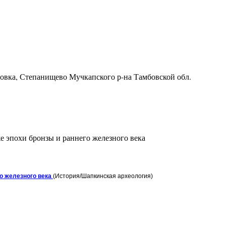
ровка, Степанищево Мучкапского р-на Тамбовской обл.
е эпохи бронзы и раннего железного века
го железного века
(История/Шапкинская археология)