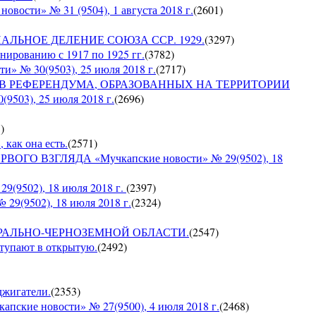
сти» № 31 (9504), 1 августа 2018 г.
(
2601
)
ИАЛЬНОЕ ДЕЛЕНИЕ СОЮЗА ССР. 1929.
(
3297
)
ированию с 1917 по 1925 гг.
(
3782
)
№ 30(9503), 25 июля 2018 г.
(
2717
)
ОВ РЕФЕРЕНДУМА, ОБРАЗОВАННЫХ НА ТЕРРИТОРИИ
03), 25 июля 2018 г.
(
2696
)
5
)
 как она есть.
(
2571
)
ГО ВЗГЛЯДА «Мучкапские новости» № 29(9502), 18
9502), 18 июля 2018 г.
(
2397
)
9(9502), 18 июля 2018 г.
(
2324
)
О ЦЕНТРАЛЬНО-ЧЕРНОЗЕМНОЙ ОБЛАСТИ.
(
2547
)
ступают в открытую.
(
2492
)
оджигатели.
(
2353
)
е новости» № 27(9500), 4 июля 2018 г.
(
2468
)