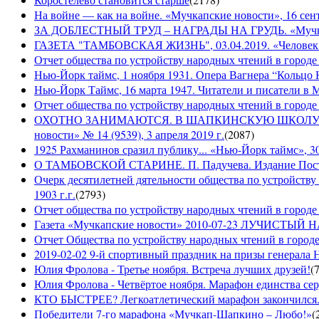
На войне — как на войне. «Мучкапские новости», 16 сент
ЗА ДОБЛЕСТНЫЙ ТРУД – НАГРАДЫ НА ГРУДЬ. «Мучкапски
ГАЗЕТА "ТАМБОВСКАЯ ЖИЗНЬ", 03.04.2019. «Человек н
Отчет общества по устройству народных чтений в городе
Нью-Йорк таймс, 1 ноября 1931. Опера Вагнера “Кольцо 
Нью-Йорк Таймс, 16 марта 1947. Читатели и писатели в М
Отчет общества по устройству народных чтений в городе 
ОХОТНО ЗАНИМАЮТСЯ. В ШАПКИНСКУЮ ШКОЛУ З
новости» № 14 (9539), 3 апреля 2019 г.
(
2087
)
1925 Рахманинов сразил публику... «Нью-Йорк таймс», 3
О ТАМБОВСКОЙ СТАРИНЕ. П. Падучева. Издание Посто
Очерк десятилетней дятельности общества по устройству
1903 г.г.
(
2793
)
Отчет общества по устройству народных чтений в городе 
Газета «Мучкапские новости» 2010-07-23 ЛУЧИСТЫ
Отчет Общества по устройству народных чтений в городе
2019-02-02 9-й спортивный праздник на призы генерала
Юлия Фролова - Третье ноября. Встреча лучших друзей!
(
Юлия Фролова - Четвёртое ноября. Марафон единства сер
КТО БЫСТРЕЕ? Легкоатлетический марафон закончился...
Победители 7-го марафона «Мучкап-Шапкино – Любо!»
(