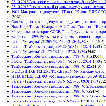
22.10.2018 В регионе снова состоится марафон «Мучкап
22.10.2018 Бегуны со всей страны примут участие в ма
1905. Материалы и документы [Текст] / Комис. ЦИК СССР 
(
3098
)
Советы крестьянских депутатов и другие крестьянские орга
Нью-Йорк Таймс, 10 апреля 1949. Ральф Томпсон. “В лите
Материалы по истории СССР. Т. 1: Документы по истории
Вся Россия 1899. Русская книга промышленности, торгов
Газета "Коммуна" № 205 (3246) от 31.08.1930. С. 2.
(
2409
)
Газета «Тамбовская правда» № 20 (6284) от 28.01.1953 г.
(
Газета "Коммуна" № 175 (3215) от 27.07.1930.
(
2458
)
Тамбовские губернские ведомости. - 1889, № 31.
(
2351
)
Газета «Тамбовская правда» № 14 (6278) от 20.01.1953 г.
(
Тамбовские губернские ведомости. - 1889, № 22.
(
2443
)
В ДОБРИНКЕ ТЕПЕРЬ ТОЖЕ ГАЗ! «Мучкапские новости» №
И НА ДУШЕ ТЕПЛО! «Мучкапские новости» № 39 (9512), 
Газета «Тамбовская правда» № 6 (6270) от 09.01.1953 г.
(
2
Тамбовские губернские ведомости. - 1889, № 2. Крещенс
Тамбовские губернские ведомости. - 1889, № 7.
(
2476
)
Тамбовские губернские ведомости. - 1889, № 2. Эпоха Пе
Газета «Тамбовская правда» № 5 (6269) от 07.01.1953 г.
(
2
СТАРТ БЛИЗОК! «Мучкапские новости» № 37 (9510), 12 с