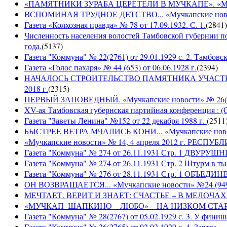
«ПАМЯТНИКИ ЗУРАБА ЦЕРЕТЕЛИ В МУЧКАПЕ». «Мучкапс
ВСПОМИНАЯ ТРУДНОЕ ДЕТСТВО... «Мучкапские новости
Газета «Колхозная правда» № 78 от 17.09.1932. С. 1.
(
2841
)
Численность населения волостей Тамбовской губернии 
года.
(
5137
)
Газета "Коммуна" № 22(2761) от 29.01.1929 с. 2. Тамбовс
Газета «Голос пахаря» № 44 (653) от 06.06.1928 г.
(
2394
)
НАЧАЛОСЬ СТРОИТЕЛЬСТВО ПАМЯТНИКА УЧАСТНИКАМ
2018 г.
(
2315
)
ПЕРВЫЙ ЗАПОВЕДНЫЙ. «Мучкапские новости» № 26(949
XV-ая Тамбовская губернская партийная конференция : (
Газета "Заветы Ленина" №152 от 22 декабря 1988 г.
(
2511
БЫСТРЕЕ ВЕТРА МЧАЛИСЬ КОНИ... «Мучкапские новости
«Мучкапские новости» № 14, 4 апреля 2012 г. РЕ
Газета "Коммуна" № 274 от 26.11.1931 Стр. 1 ДВУ
Газета "Коммуна" № 274 от 26.11.1931 Стр. 2 Штурм в т
Газета "Коммуна" № 276 от 28.11.1931 Стр. 1 ОБ
ОН ВОЗВРАЩАЕТСЯ... «Мучкапские новости» №24 (9497)
МЕЧТАЕТ. ВЕРИТ И ЗНАЕТ: СЧАСТЬЕ – В МЕЛОЧАХ... «
«МУЧКАП–ШАПКИНО – ЛЮБО» – НА НИЗКОМ СТАРТЕ! «Му
Газета "Коммуна" № 28(2767) от 05.02.1929 с. 3. У финиш
Газета "Коммуна" № 26(2765) от 02.02.1929 с. 4. Завтра