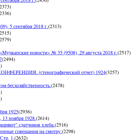
2373
)
2336
)
, 5 сентября 2018 г.
(
2313
)
2515
)
2579
)
пские новости» № 35 (9508), 29 августа 2018 г.
(
2517
)
7
(
2494
)
4
)
ЕРЕНЦИЯ. (стенографический отчет) 1924
(
3257
)
гом бесхозяйственность.
(
2478
)
8
)
6
)
бря 1925
(
2936
)
 13 ноября 1928.
(
2614
)
оощряют" сдатчиков хлеба.
(
2516
)
венные совещания на смотру.
(
2298
)
Стр. 1.
(
2632
)