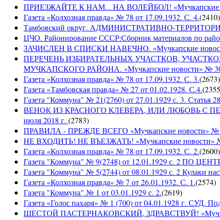
ПРИЕЗЖАЙТЕ К НАМ... НА ВОЛЕЙБОЛ! «Мучкапские ново
Газета «Колхозная правда» № 78 от 17.09.1932. С. 4.
(
2410
)
Тамбовский округ. АДМИНИСТРАТИВНО-ТЕРРИТОР
ЦЧО. Районирование СССР:Сборник материалов по район
ЗАЧИСЛЕН В СПИСКИ НАВЕЧНО. «Мучкапские новости» 
ПЕРЕЧЕНЬ ИЗБИРАТЕЛЬНЫХ УЧАСТКОВ, УЧАСТК
МУЧКАПСКОГО РАЙОНА. «Мучкапские новости» № 30(95
Газета «Колхозная правда» № 78 от 17.09.1932. С. 3.
(
2673
)
Газета «Тамбовская правда» № 27 от 01.02.1928. С.4.
(
235
Газета "Коммуна" № 21(2760) от 27.01.1929 с. 3. Статья 28,
ВЕНОК ИЗ КРАСНОГО КЛЕВЕРА, ИЛИ ЛЮБОВЬ С ПЕРВО
июля 2018 г.
(
2783
)
ПРАВИЛА - ПРЕЖДЕ ВСЕГО «Мучкапские новости» № 29(
НЕ ВХОДИТЬ! НЕ ВЪЕЗЖАТЬ! «Мучкапские новости» № 2
Газета «Колхозная правда» № 78 от 17.09.1932. С. 2.
(
2600
)
Газета "Коммуна" № 9(2748) от 12.01.1929 с. 2 П
Газета "Коммуна" № 5(2744) от 08.01.1929 с. 2 Кулаки на
Газета «Колхозная правда» № 7 от 26.01.1932. С. 1.
(
2574
)
Газета "Коммуна" № 1 от 03.01.1929 с. 2.
(
2619
)
Газета «Голос пахаря» № 1 (700) от 04.01.1928 г. СУД. П
ШЕСТОЙ ПАСТЕРНАКОВСКИЙ, ЗДРАВСТВУЙ! «Мучкапски