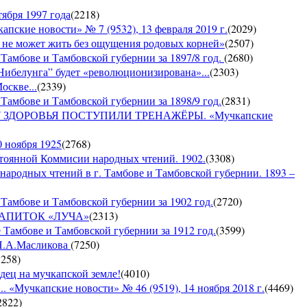
ября 1997 года
(
2218
)
е новости» № 7 (9532), 13 февраля 2019 г.
(
2029
)
е может жить без ощущения родовых корней»
(
2507
)
 Тамбове и Тамбовской губернии за 1897/8 год.
(
2680
)
Нибелунга” будет «революционизирована»...
(
2303
)
оскве...
(
2339
)
Тамбове и Тамбовской губернии за 1898/9 год.
(
2831
)
ДОРОВЬЯ ПОСТУПИЛИ ТРЕНАЖЁРЫ. «Мучкапские
0 ноября 1925
(
2768
)
янной Коммисии народных чтений. 1902.
(
3308
)
 народных чтений в г. Тамбове и Тамбовской губернии. 1893 –
Тамбове и Тамбовской губернии за 1902 год.
(
2720
)
Й НАПИТОК «ЛУЧА»
(
2313
)
 Тамбове и Тамбовской губернии за 1912 год.
(
3599
)
 Н.А.Масликова
(
7250
)
7258
)
дец на мучкапской земле!
(
4010
)
 «Мучкапские новости» № 46 (9519), 14 ноября 2018 г.
(
4469
)
2822
)