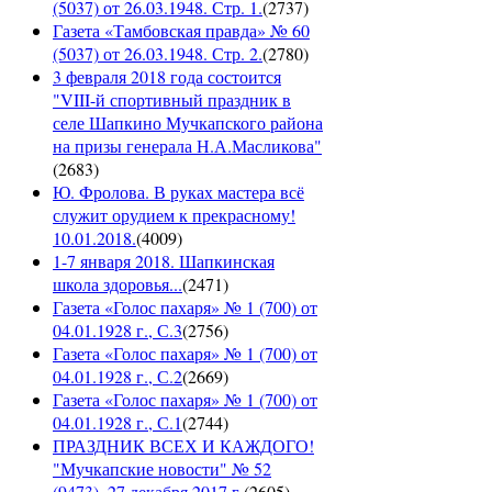
(5037) от 26.03.1948. Стр. 1.
(
2737
)
Газета «Тамбовская правда» № 60
(5037) от 26.03.1948. Стр. 2.
(
2780
)
3 февраля 2018 года состоится
"VIII-й спортивный праздник в
селе Шапкино Мучкапского района
на призы генерала Н.А.Масликова"
(
2683
)
Ю. Фролова. В руках мастера всё
служит орудием к прекрасному!
10.01.2018.
(
4009
)
1-7 января 2018. Шапкинская
школа здоровья...
(
2471
)
Газета «Голос пахаря» № 1 (700) от
04.01.1928 г., С.3
(
2756
)
Газета «Голос пахаря» № 1 (700) от
04.01.1928 г., С.2
(
2669
)
Газета «Голос пахаря» № 1 (700) от
04.01.1928 г., С.1
(
2744
)
ПРАЗДНИК ВСЕХ И КАЖДОГО!
"Мучкапские новости" № 52
(9473), 27 декабря 2017 г.
(
2605
)