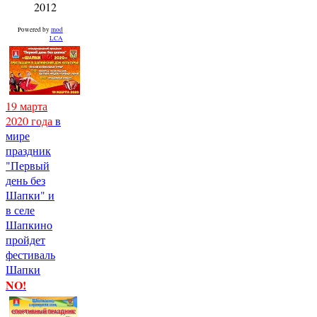
2012
Powered by
mod
LCA
19 марта
2020 года
в
мире
праздник
"Первый
день без
Шапки" и
в селе
Шапкино
пройдет
фестиваль
Шапки
NO!