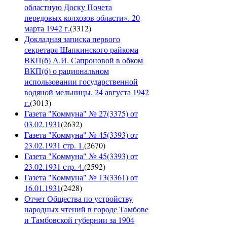
областную Доску Почета
передовых колхозов области». 20
марта 1942 г.
(
3312
)
Докладная записка первого
секретаря Шапкинского райкома
ВКП(б) А.И. Сапроновой в обком
ВКП(б) о рациональном
использовании государственной
водяной мельницы. 24 августа 1942
г.
(
3013
)
Газета "Коммуна" № 27(3375) от
03.02.1931
(
2632
)
Газета "Коммуна" № 45(3393) от
23.02.1931 стр. 1.
(
2670
)
Газета "Коммуна" № 45(3393) от
23.02.1931 стр. 4.
(
2592
)
Газета "Коммуна" № 13(3361) от
16.01.1931
(
2428
)
Отчет Общества по устройству
народных чтений в городе Тамбове
и Тамбовской губернии за 1904