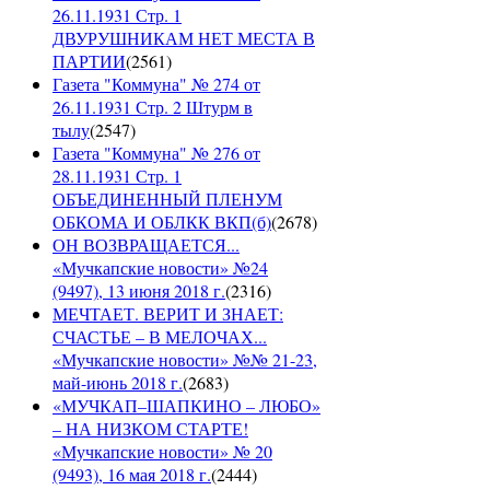
26.11.1931 Стр. 1
ДВУРУШНИКАМ НЕТ МЕСТА В
ПАРТИИ
(
2561
)
Газета "Коммуна" № 274 от
26.11.1931 Стр. 2 Штурм в
тылу
(
2547
)
Газета "Коммуна" № 276 от
28.11.1931 Стр. 1
ОБЪЕДИНЕННЫЙ ПЛЕНУМ
ОБКОМА И ОБЛКК ВКП(б)
(
2678
)
ОН ВОЗВРАЩАЕТСЯ...
«Мучкапские новости» №24
(9497), 13 июня 2018 г.
(
2316
)
МЕЧТАЕТ. ВЕРИТ И ЗНАЕТ:
СЧАСТЬЕ – В МЕЛОЧАХ...
«Мучкапские новости» №№ 21-23,
май-июнь 2018 г.
(
2683
)
«МУЧКАП–ШАПКИНО – ЛЮБО»
– НА НИЗКОМ СТАРТЕ!
«Мучкапские новости» № 20
(9493), 16 мая 2018 г.
(
2444
)