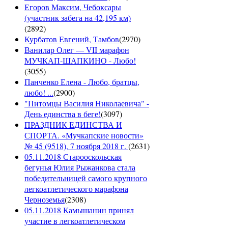
Егоров Максим, Чебоксары
(участник забега на 42,195 км)
(
2892
)
Курбатов Евгений, Тамбов
(
2970
)
Ванилар Олег — VII марафон
МУЧКАП-ШАПКИНО - Любо!
(
3055
)
Панченко Елена - Любо, братцы,
любо! ...
(
2900
)
"Питомцы Василия Николаевича" -
День единства в беге!
(
3097
)
ПРАЗДНИК ЕДИНСТВА И
СПОРТА. «Мучкапские новости»
№ 45 (9518), 7 ноября 2018 г.
(
2631
)
05.11.2018 Старооскольская
бегунья Юлия Рыжанкова стала
победительницей самого крупного
легкоатлетического марафона
Черноземья
(
2308
)
05.11.2018 Камышанин принял
участие в легкоатлетическом