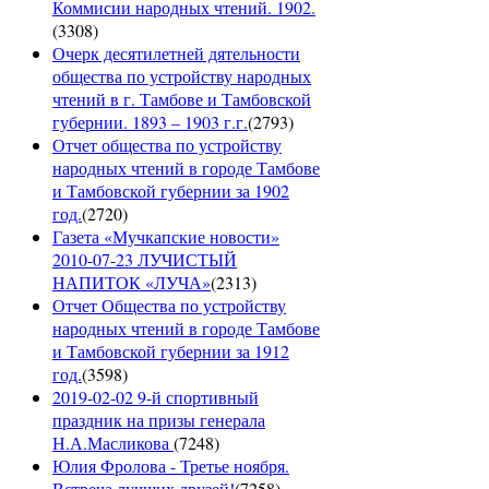
Коммисии народных чтений. 1902.
(
3308
)
Очерк десятилетней дятельности
общества по устройству народных
чтений в г. Тамбове и Тамбовской
губернии. 1893 – 1903 г.г.
(
2793
)
Отчет общества по устройству
народных чтений в городе Тамбове
и Тамбовской губернии за 1902
год.
(
2720
)
Газета «Мучкапские новости»
2010-07-23 ЛУЧИСТЫЙ
НАПИТОК «ЛУЧА»
(
2313
)
Отчет Общества по устройству
народных чтений в городе Тамбове
и Тамбовской губернии за 1912
год.
(
3598
)
2019-02-02 9-й спортивный
праздник на призы генерала
Н.А.Масликова
(
7248
)
Юлия Фролова - Третье ноября.
Встреча лучших друзей!
(
7258
)