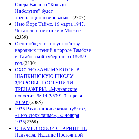
Опера Вагнера “Кольцо
Нибелунга” будет
«революционизирована»...
(
2303
)
Нью-Йорк Таймс, 16 марта 1947.
Читатели и писатели в Москве...
(
2339
)
Отчет общества по устройству
народных чтений в городе Тамбове
и Тамбовской губернии за 1898/9
год.
(
2830
)
ОХОТНО ЗАНИМАЮТСЯ. В
ШАПКИНСКУЮ ШКОЛУ
ЗДОРОВЬЯ ПОСТУПИЛИ
ТРЕНАЖЁРЫ. «Мучкапские
новости» № 14 (9539), 3 апреля
2019 г.
(
2085
)
1925 Рахманинов сразил публику...
«Нью-Йорк таймс», 30 ноября
1925
(
2768
)
О ТАМБОВСКОЙ СТАРИНЕ. П.
Падучева. Издание Постоянной