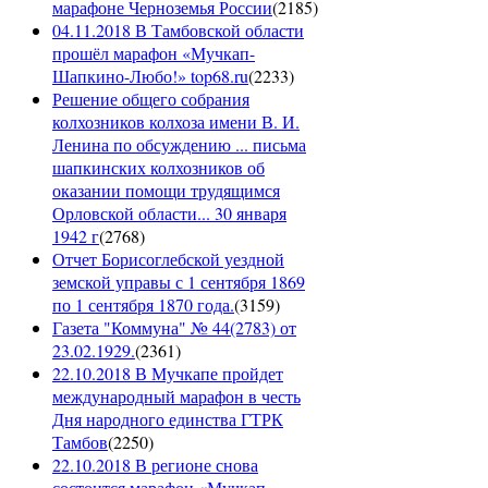
марафоне Черноземья России
(
2185
)
04.11.2018 В Тамбовской области
прошёл марафон «Мучкап-
Шапкино-Любо!» top68.ru
(
2233
)
Решение общего собрания
колхозников колхоза имени В. И.
Ленина по обсуждению ... письма
шапкинских колхозников об
оказании помощи трудящимся
Орловской области... 30 января
1942 г
(
2768
)
Отчет Борисоглебской уездной
земской управы с 1 сентября 1869
по 1 сентября 1870 года.
(
3159
)
Газета "Коммуна" № 44(2783) от
23.02.1929.
(
2361
)
22.10.2018 В Мучкапе пройдет
международный марафон в честь
Дня народного единства ГТРК
Тамбов
(
2250
)
22.10.2018 В регионе снова
состоится марафон «Мучкап-