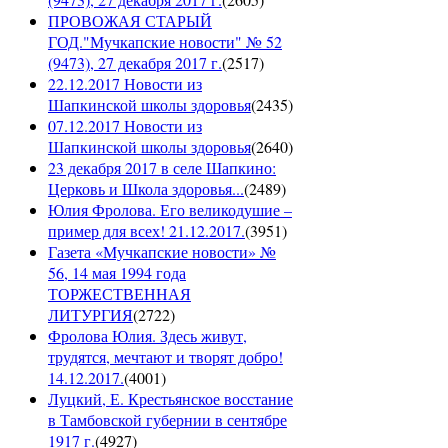
ПРОВОЖАЯ СТАРЫЙ
ГОД."Мучкапские новости" № 52
(9473), 27 декабря 2017 г.
(
2517
)
22.12.2017 Новости из
Шапкинской школы здоровья
(
2435
)
07.12.2017 Новости из
Шапкинской школы здоровья
(
2640
)
23 декабря 2017 в селе Шапкино:
Церковь и Школа здоровья...
(
2489
)
Юлия Фролова. Его великодушие –
пример для всех! 21.12.2017.
(
3951
)
Газета «Мучкапские новости» №
56, 14 мая 1994 года
ТОРЖЕСТВЕННАЯ
ЛИТУРГИЯ
(
2722
)
Фролова Юлия. Здесь живут,
трудятся, мечтают и творят добро!
14.12.2017.
(
4001
)
Луцкий, Е. Крестьянское восстание
в Тамбовской губернии в сентябре
1917 г.
(
4927
)