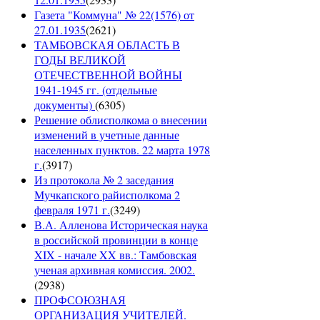
Газета "Коммуна" № 22(1576) от
27.01.1935
(
2621
)
ТАМБОВСКАЯ ОБЛАСТЬ В
ГОДЫ ВЕЛИКОЙ
ОТЕЧЕСТВЕННОЙ ВОЙНЫ
1941-1945 гг. (отдельные
документы)
(
6305
)
Решение облисполкома о внесении
изменений в учетные данные
населенных пунктов. 22 марта 1978
г.
(
3917
)
Из протокола № 2 заседания
Мучкапского райисполкома 2
февраля 1971 г.
(
3249
)
В.А. Алленова Историческая наука
в российской провинции в конце
XIX - начале XX вв.: Тамбовская
ученая архивная комиссия. 2002.
(
2938
)
ПРОФСОЮЗНАЯ
ОРГАНИЗАЦИЯ УЧИТЕЛЕЙ.