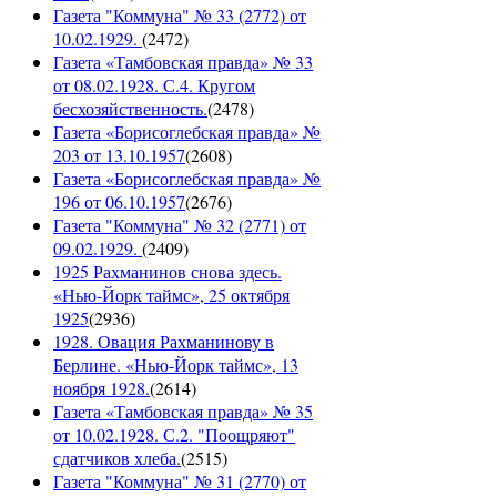
Газета "Коммуна" № 33 (2772) от
10.02.1929.
(
2472
)
Газета «Тамбовская правда» № 33
от 08.02.1928. С.4. Кругом
бесхозяйственность.
(
2478
)
Газета «Борисоглебская правда» №
203 от 13.10.1957
(
2608
)
Газета «Борисоглебская правда» №
196 от 06.10.1957
(
2676
)
Газета "Коммуна" № 32 (2771) от
09.02.1929.
(
2409
)
1925 Рахманинов снова здесь.
«Нью-Йорк таймс», 25 октября
1925
(
2936
)
1928. Овация Рахманинову в
Берлине. «Нью-Йорк таймс», 13
ноября 1928.
(
2614
)
Газета «Тамбовская правда» № 35
от 10.02.1928. С.2. "Поощряют"
сдатчиков хлеба.
(
2515
)
Газета "Коммуна" № 31 (2770) от