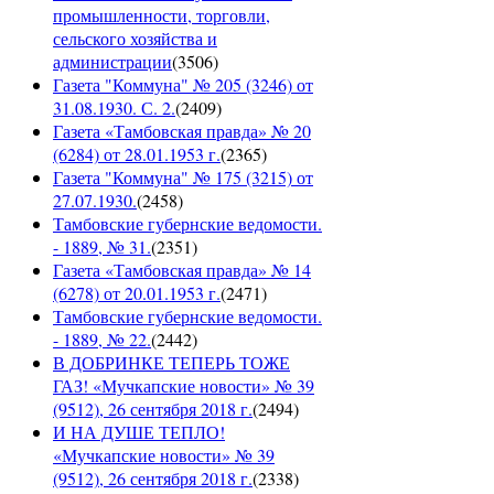
промышленности, торговли,
сельского хозяйства и
администрации
(
3506
)
Газета "Коммуна" № 205 (3246) от
31.08.1930. С. 2.
(
2409
)
Газета «Тамбовская правда» № 20
(6284) от 28.01.1953 г.
(
2365
)
Газета "Коммуна" № 175 (3215) от
27.07.1930.
(
2458
)
Тамбовские губернские ведомости.
- 1889, № 31.
(
2351
)
Газета «Тамбовская правда» № 14
(6278) от 20.01.1953 г.
(
2471
)
Тамбовские губернские ведомости.
- 1889, № 22.
(
2442
)
В ДОБРИНКЕ ТЕПЕРЬ ТОЖЕ
ГАЗ! «Мучкапские новости» № 39
(9512), 26 сентября 2018 г.
(
2494
)
И НА ДУШЕ ТЕПЛО!
«Мучкапские новости» № 39
(9512), 26 сентября 2018 г.
(
2338
)