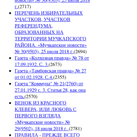
г.
(
2717
)
ПЕРЕЧЕНЬ ИЗБИРАТЕЛЬНЫХ
УЧАСТКОВ, УЧАСТКОВ
РЕФЕРЕНДУМА,
ОБРАЗОВАННЫХ НА
ТЕРРИТОРИИ МУЧКАПСКОГО
РАЙОНА. «Мучкапские новости»
№ 30(9503), 25 июля 2018 г.
(
2694
)
Газета «Колхозная правда» № 78 от
17.09.1932. С. 3.
(
2673
)
Газета «Тамбовская правда» № 27
от 01.02.1928. С.4.
(
2355
)
Газета "Коммуна" № 21(2760) от
27.01.1929 с. 3. Статья 28, как она
есть.
(
2570
)
ВЕНОК ИЗ КРАСНОГО
КЛЕВЕРА, ИЛИ ЛЮБОВЬ С
ПЕРВОГО ВЗГЛЯДА
«Мучкапские новости» №
29(9502), 18 июля 2018 г.
(
2781
)
ПРАВИЛА - ПРЕЖДЕ ВСЕГО