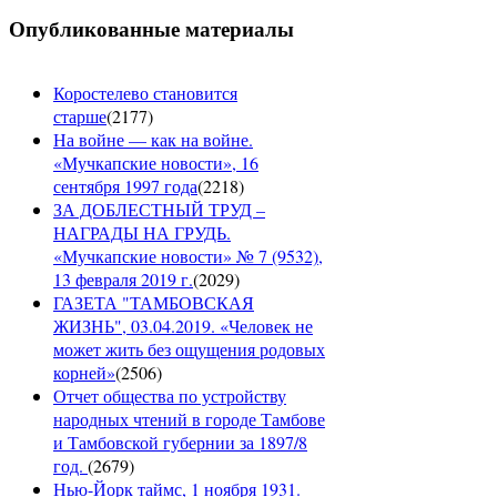
Опубликованные материалы
Коростелево становится
старше
(
2177
)
На войне — как на войне.
«Мучкапские новости», 16
сентября 1997 года
(
2218
)
ЗА ДОБЛЕСТНЫЙ ТРУД –
НАГРАДЫ НА ГРУДЬ.
«Мучкапские новости» № 7 (9532),
13 февраля 2019 г.
(
2029
)
ГАЗЕТА "ТАМБОВСКАЯ
ЖИЗНЬ", 03.04.2019. «Человек не
может жить без ощущения родовых
корней»
(
2506
)
Отчет общества по устройству
народных чтений в городе Тамбове
и Тамбовской губернии за 1897/8
год.
(
2679
)
Нью-Йорк таймс, 1 ноября 1931.