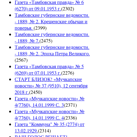
Газета «Тамбовская правда» № 6
(6270) от 09.01.1953 г.
(
2302
)
Тамбовские губернские ведомости.
- 1889, № 2. Крещенские обычаи и
поверья.
(
2399
)
Тамбовские губернские ведомости.
- 1889, № 7.
(
2475
)
Тамбовские губернские ведомости.
- 1889, № 2. Эпоха Петра Великого.
(
2567
)
Газета «Тамбовская правда» № 5
(6269) от 07.01.1953 г.
(
2276
)
СТАРТ БЛИЗОК! «Мучкапские
новости» № 37 (9510), 12 сентября
2018 г.
(
2450
)
Газета «Мучкапские новости» №
4(7760), 14.01.1999 С. 3
(
2371
)
Газета «Мучкапские новости» №
4(7760), 14.01.1999 С. 4
(
2336
)
Газета "Коммуна" № 35 (2774) от
13.02.1929.
(
2314
)
ВАШ ГОЛОС РЕШАЕТ!