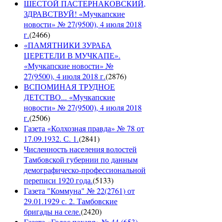
ШЕСТОЙ ПАСТЕРНАКОВСКИЙ,
ЗДРАВСТВУЙ! «Мучкапские
новости» № 27(9500), 4 июля 2018
г.
(
2466
)
«ПАМЯТНИКИ ЗУРАБА
ЦЕРЕТЕЛИ В МУЧКАПЕ».
«Мучкапские новости» №
27(9500), 4 июля 2018 г.
(
2876
)
ВСПОМИНАЯ ТРУДНОЕ
ДЕТСТВО... «Мучкапские
новости» № 27(9500), 4 июля 2018
г.
(
2506
)
Газета «Колхозная правда» № 78 от
17.09.1932. С. 1.
(
2841
)
Численность населения волостей
Тамбовской губернии по данным
демографическо-профессиональной
переписи 1920 года.
(
5133
)
Газета "Коммуна" № 22(2761) от
29.01.1929 с. 2. Тамбовские
бригады на селе.
(
2420
)
Газета «Голос пахаря» № 44 (653)