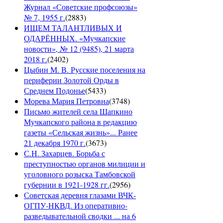
Журнал «Советские профсоюзы»
№ 7, 1955 г.
(
2883
)
ИЩЕМ ТАЛАНТЛИВЫХ И
ОДАРЁННЫХ. «Мучкапские
новости», № 12 (9485), 21 марта
2018 г.
(
2402
)
Цыбин М. В. Русские поселения на
периферии Золотой Орды в
Среднем Подонье
(
5433
)
Морева Мария Петровна
(
3748
)
Письмо жителей села Шапкино
Мучкапского района в редакцию
газеты «Сельская жизнь»... Ранее
21 декабря 1970 г.
(
3673
)
С.Н. Захарцев. Борьба с
преступностью органов милиции и
уголовного розыска Тамбовской
губернии в 1921-1928 гг.
(
2956
)
Советская деревня глазами ВЧК-
ОГПУ-НКВД. Из оперативно-
разведывательной сводки ... на 6