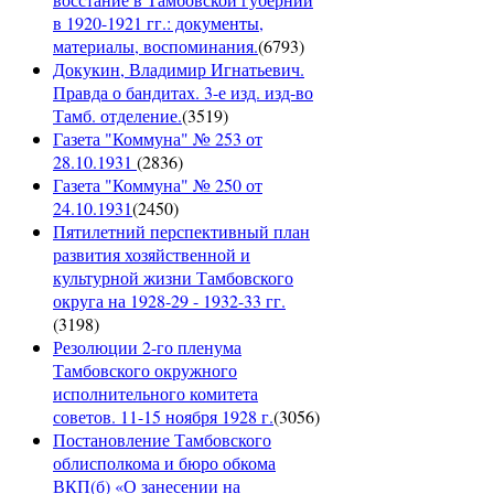
в 1920-1921 гг.: документы,
материалы, воспоминания.
(
6793
)
Докукин, Владимир Игнатьевич.
Правда о бандитах. 3-е изд. изд-во
Тамб. отделение.
(
3519
)
Газета "Коммуна" № 253 от
28.10.1931
(
2836
)
Газета "Коммуна" № 250 от
24.10.1931
(
2450
)
Пятилетний перспективный план
развития хозяйственной и
культурной жизни Тамбовского
округа на 1928-29 - 1932-33 гг.
(
3198
)
Резолюции 2-го пленума
Тамбовского окружного
исполнительного комитета
советов. 11-15 ноября 1928 г.
(
3056
)
Постановление Тамбовского
облисполкома и бюро обкома
ВКП(б) «О занесении на