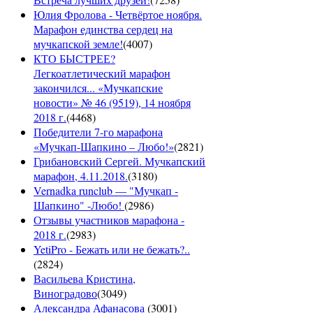
Юлия Фролова - Четвёртое ноября.
Марафон единства сердец на
мучкапской земле!
(
4007
)
КТО БЫСТРЕЕ?
Легкоатлетический марафон
закончился... «Мучкапские
новости» № 46 (9519), 14 ноября
2018 г.
(
4468
)
Победители 7-го марафона
«Мучкап-Шапкино – Любо!»
(
2821
)
Грибановский Сергей. Мучкапский
марафон, 4.11.2018.
(
3180
)
Vernadka runclub — "Мучкап -
Шапкино" -Любо!
(
2986
)
Отзывы участников марафона -
2018 г.
(
2983
)
YetiPro - Бежать или не бежать?..
(
2824
)
Васильева Кристина,
Виноградово
(
3049
)
Александра Афанасова
(
3001
)