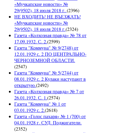
«Мучкапские новости» №
29(9502), 18 июля 2018 г.
(
2396
)
НЕ ВХОДИТЬ! НЕ ВЪЕЗЖАТЬ!
«Мучкапские новости» №
29(9502), 18 июля 2018 г.
(
2324
)
Газета «Колхозная правда» № 78 от
17.09.1932. С. 2.
(
2599
)
Газета "Коммуна" № 9(2748) от
12.01.1929 с. 2 ПО ЦЕНТРАЛЬНО-
ЧЕРНОЗЕМНОЙ ОБЛАСТИ.
(
2547
)
Газета "Коммуна" № 5(2744) от
08.01.1929 с. 2 Кулаки наступают в
открытую.
(
2492
)
Газета «Колхозная правда» № 7 от
26.01.1932. С. 1.
(
2574
)
Газета "Коммуна" № 1 от
03.01.1929 с. 2.
(
2618
)
Газета «Голос пахаря» № 1 (700) от
04.01.1928 г. СУД. Поджигатели.
(
2352
)