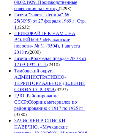
08.02.1929. Производственные
совещания на смотру.
(
2298
)
Газета "Заветы Ленина" №
25(3095) от 27 февраля 1969 г. Стр.
1.
(
2632
)
ПРИЕЗЖАЙТЕ К НАМ... НА
ВОЛЕЙБОЛ! «Мучкапские
новости» № 31 (9504), 1 августа
2018 г.
(
2600
)
Газета «Колхозная правда» № 78 от
17.09.1932. С. 4.
(
2410
)
Тамбовский округ.
АДМИНИСТРАТИВНО-
ТЕРРИТОРИАЛЬНОЕ ДЕЛЕНИЕ
СОЮЗА ССР. 1929.
(
3297
)
ЦЧО. Районирование
СССР:Сборник материалов по
районированию с 1917 по 1925 гг.
(
3780
)
ЗАЧИСЛЕН В СПИСКИ
НАВЕЧНО. «Мучкапские
новости» № 30(9503), 25 июля 2018