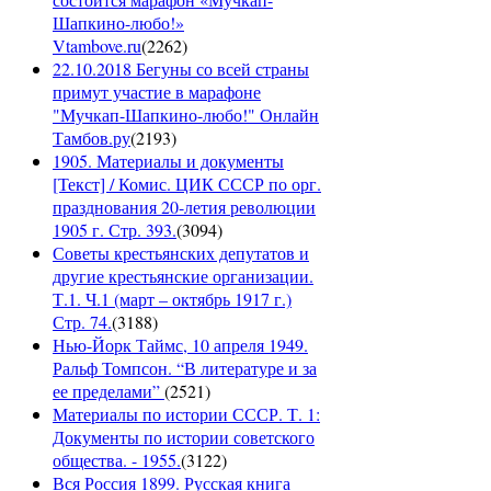
Шапкино-любо!»
Vtambove.ru
(
2262
)
22.10.2018 Бегуны со всей страны
примут участие в марафоне
"Мучкап-Шапкино-любо!" Онлайн
Тамбов.ру
(
2193
)
1905. Материалы и документы
[Текст] / Комис. ЦИК СССР по орг.
празднования 20-летия революции
1905 г. Стр. 393.
(
3094
)
Советы крестьянских депутатов и
другие крестьянские организации.
Т.1. Ч.1 (март – октябрь 1917 г.)
Стр. 74.
(
3188
)
Нью-Йорк Таймс, 10 апреля 1949.
Ральф Томпсон. “В литературе и за
ее пределами”
(
2521
)
Материалы по истории СССР. Т. 1:
Документы по истории советского
общества. - 1955.
(
3122
)
Вся Россия 1899. Русская книга