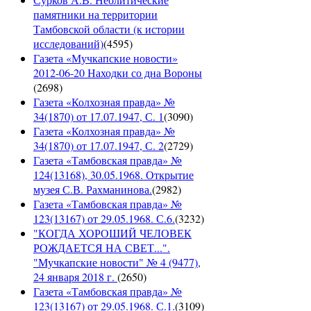
памятники на территории
Тамбовской области (к истории
исследований)
(
4595
)
Газета «Мучкапские новости»
2012-06-20 Находки со дна Вороны
(
2698
)
Газета «Колхозная правда» №
34(1870) от 17.07.1947, С. 1
(
3090
)
Газета «Колхозная правда» №
34(1870) от 17.07.1947, С. 2
(
2729
)
Газета «Тамбовская правда» №
124(13168), 30.05.1968. Открытие
музея С.В. Рахманинова.
(
2982
)
Газета «Тамбовская правда» №
123(13167) от 29.05.1968. С.6.
(
3232
)
"КОГДА ХОРОШИЙ ЧЕЛОВЕК
РОЖДАЕТСЯ НА СВЕТ...".
"Мучкапские новости" № 4 (9477),
24 января 2018 г.
(
2650
)
Газета «Тамбовская правда» №
123(13167) от 29.05.1968. С.1.
(
3109
)