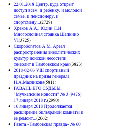
22.01.2018 Центр, куда открыт
доступ всем: и ребенку, и молодой
семье, и пенсионеру, и
спортсмену...
(
2729
)
Хреков А.А., Юдин Л.И.
Многослойная стоянка Шапкино
VI
(
3725
)
Скоробогатов А.М. Ареал
распространения энеолитических
культур донской лесостепи
(энеолит в Тамбовском крае)
(
3823
)
2018-02-03 VIII спортивный
праздник на призы генерала
Н.А.Масликова
(
5811
)
ГАВАНЬ ЕГО СУДЬБЫ.
"Мучкапские новости" № 3 (9476),
17 января 2018 г.
(
2990
)
16 января 2018 Продолжается
расширение бильярдной комнаты и
ее ремонт...
(
2662
)
Газета «Тамбовская правда» № 60