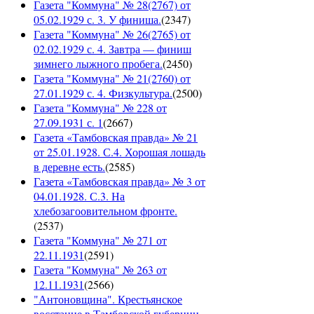
Газета "Коммуна" № 28(2767) от
05.02.1929 с. 3. У финиша.
(
2347
)
Газета "Коммуна" № 26(2765) от
02.02.1929 с. 4. Завтра — финиш
зимнего лыжного пробега.
(
2450
)
Газета "Коммуна" № 21(2760) от
27.01.1929 с. 4. Физкультура.
(
2500
)
Газета "Коммуна" № 228 от
27.09.1931 с. 1
(
2667
)
Газета «Тамбовская правда» № 21
от 25.01.1928. С.4. Хорошая лошадь
в деревне есть.
(
2585
)
Газета «Тамбовская правда» № 3 от
04.01.1928. С.3. На
хлебозагоовительном фронте.
(
2537
)
Газета "Коммуна" № 271 от
22.11.1931
(
2591
)
Газета "Коммуна" № 263 от
12.11.1931
(
2566
)
"Антоновщина". Крестьянское
восстание в Тамбовской губернии