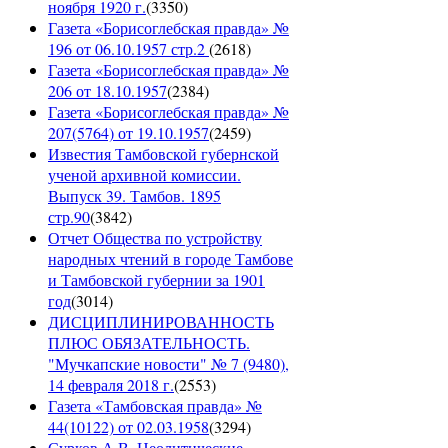
ноября 1920 г.
(
3350
)
Газета «Борисоглебская правда» №
196 от 06.10.1957 стр.2
(
2618
)
Газета «Борисоглебская правда» №
206 от 18.10.1957
(
2384
)
Газета «Борисоглебская правда» №
207(5764) от 19.10.1957
(
2459
)
Известия Тамбовской губернской
ученой архивной комиссии.
Выпуск 39. Тамбов. 1895
стр.90
(
3842
)
Отчет Общества по устройству
народных чтений в городе Тамбове
и Тамбовской губернии за 1901
год
(
3014
)
ДИСЦИПЛИНИРОВАННОСТЬ
ПЛЮС ОБЯЗАТЕЛЬНОСТЬ.
"Мучкапские новости" № 7 (9480),
14 февраля 2018 г.
(
2553
)
Газета «Тамбовская правда» №
44(10122) от 02.03.1958
(
3294
)
Сурков А.В. Неолитические