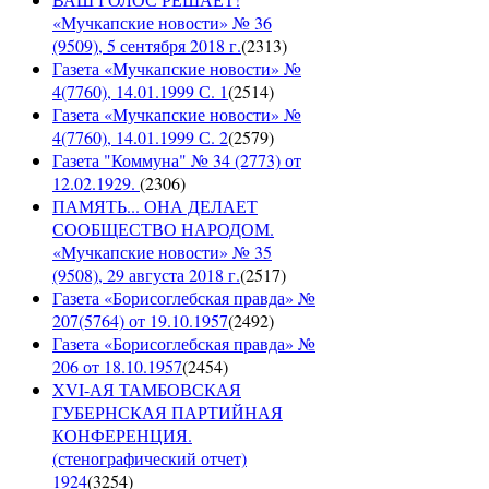
«Мучкапские новости» № 36
(9509), 5 сентября 2018 г.
(
2313
)
Газета «Мучкапские новости» №
4(7760), 14.01.1999 С. 1
(
2514
)
Газета «Мучкапские новости» №
4(7760), 14.01.1999 С. 2
(
2579
)
Газета "Коммуна" № 34 (2773) от
12.02.1929.
(
2306
)
ПАМЯТЬ... ОНА ДЕЛАЕТ
СООБЩЕСТВО НАРОДОМ.
«Мучкапские новости» № 35
(9508), 29 августа 2018 г.
(
2517
)
Газета «Борисоглебская правда» №
207(5764) от 19.10.1957
(
2492
)
Газета «Борисоглебская правда» №
206 от 18.10.1957
(
2454
)
XVI-АЯ ТАМБОВСКАЯ
ГУБЕРНСКАЯ ПАРТИЙНАЯ
КОНФЕРЕНЦИЯ.
(стенографический отчет)
1924
(
3254
)