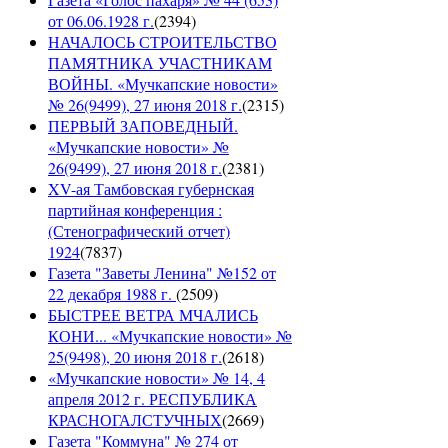
от 06.06.1928 г.
(
2394
)
НАЧАЛОСЬ СТРОИТЕЛЬСТВО
ПАМЯТНИКА УЧАСТНИКАМ
ВОЙНЫ. «Мучкапские новости»
№ 26(9499), 27 июня 2018 г.
(
2315
)
ПЕРВЫЙ ЗАПОВЕДНЫЙ.
«Мучкапские новости» №
26(9499), 27 июня 2018 г.
(
2381
)
XV-ая Тамбовская губернская
партийная конференция :
(Стенографический отчет)
1924
(
7837
)
Газета "Заветы Ленина" №152 от
22 декабря 1988 г.
(
2509
)
БЫСТРЕЕ ВЕТРА МЧАЛИСЬ
КОНИ... «Мучкапские новости» №
25(9498), 20 июня 2018 г.
(
2618
)
«Мучкапские новости» № 14, 4
апреля 2012 г. РЕСПУБЛИКА
КРАСНОГАЛСТУЧНЫХ
(
2669
)
Газета "Коммуна" № 274 от