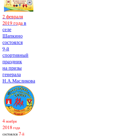
2 февраля
2019 года
в
селе
Шапкино
состоялся
9-й
спортивный
праздник
на призы
генерала
Н.А.Масликова
4
ноября
2018
года
7
состоялся
-й