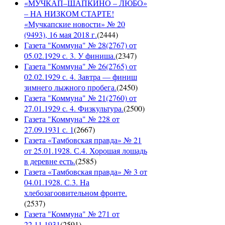
«МУЧКАП–ШАПКИНО – ЛЮБО»
– НА НИЗКОМ СТАРТЕ!
«Мучкапские новости» № 20
(9493), 16 мая 2018 г.
(
2444
)
Газета "Коммуна" № 28(2767) от
05.02.1929 с. 3. У финиша.
(
2347
)
Газета "Коммуна" № 26(2765) от
02.02.1929 с. 4. Завтра — финиш
зимнего лыжного пробега.
(
2450
)
Газета "Коммуна" № 21(2760) от
27.01.1929 с. 4. Физкультура.
(
2500
)
Газета "Коммуна" № 228 от
27.09.1931 с. 1
(
2667
)
Газета «Тамбовская правда» № 21
от 25.01.1928. С.4. Хорошая лошадь
в деревне есть.
(
2585
)
Газета «Тамбовская правда» № 3 от
04.01.1928. С.3. На
хлебозагоовительном фронте.
(
2537
)
Газета "Коммуна" № 271 от
22.11.1931
(
2591
)