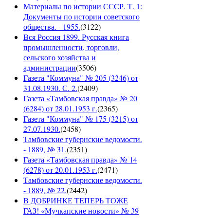
Материалы по истории СССР. Т. 1:
Документы по истории советского
общества. - 1955.
(
3122
)
Вся Россия 1899. Русская книга
промышленности, торговли,
сельского хозяйства и
администрации
(
3506
)
Газета "Коммуна" № 205 (3246) от
31.08.1930. С. 2.
(
2409
)
Газета «Тамбовская правда» № 20
(6284) от 28.01.1953 г.
(
2365
)
Газета "Коммуна" № 175 (3215) от
27.07.1930.
(
2458
)
Тамбовские губернские ведомости.
- 1889, № 31.
(
2351
)
Газета «Тамбовская правда» № 14
(6278) от 20.01.1953 г.
(
2471
)
Тамбовские губернские ведомости.
- 1889, № 22.
(
2442
)
В ДОБРИНКЕ ТЕПЕРЬ ТОЖЕ
ГАЗ! «Мучкапские новости» № 39