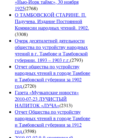
«Нью-Йорк таймс», 30 ноября
1925
(
2768
)
О ТАМБОВСКОЙ СТАРИНЕ. П.
Падучева. Издание Постоянной
Коммисии народных чтений. 1902.
(
3308
)
Очерк десятилетней дятельности
общества по устройству народных
чтений в г. Тамбове и Тамбовской
губернии. 1893 – 1903 г.г.
(
2793
)
Отчет общества по устройству
народных чтений в городе Тамбове
и Тамбовской губернии за 1902
год.
(
2720
)
Газета «Мучкапские новости»
2010-07-23 ЛУЧИСТЫЙ
НАПИТОК «ЛУЧА»
(
2313
)
Отчет Общества по устройству
народных чтений в городе Тамбове
и Тамбовской губернии за 1912
год.
(
3598
)
2019-02-02 9-й спортивный