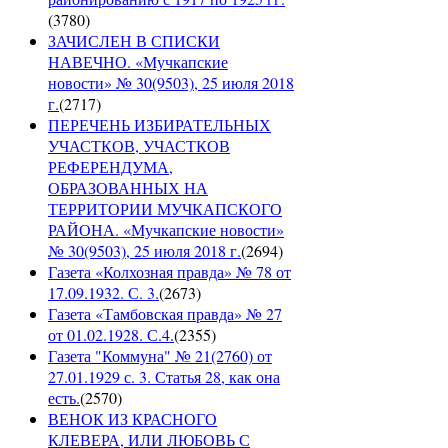
(
3780
)
ЗАЧИСЛЕН В СПИСКИ
НАВЕЧНО. «Мучкапские
новости» № 30(9503), 25 июля 2018
г.
(
2717
)
ПЕРЕЧЕНЬ ИЗБИРАТЕЛЬНЫХ
УЧАСТКОВ, УЧАСТКОВ
РЕФЕРЕНДУМА,
ОБРАЗОВАННЫХ НА
ТЕРРИТОРИИ МУЧКАПСКОГО
РАЙОНА. «Мучкапские новости»
№ 30(9503), 25 июля 2018 г.
(
2694
)
Газета «Колхозная правда» № 78 от
17.09.1932. С. 3.
(
2673
)
Газета «Тамбовская правда» № 27
от 01.02.1928. С.4.
(
2355
)
Газета "Коммуна" № 21(2760) от
27.01.1929 с. 3. Статья 28, как она
есть.
(
2570
)
ВЕНОК ИЗ КРАСНОГО
КЛЕВЕРА, ИЛИ ЛЮБОВЬ С