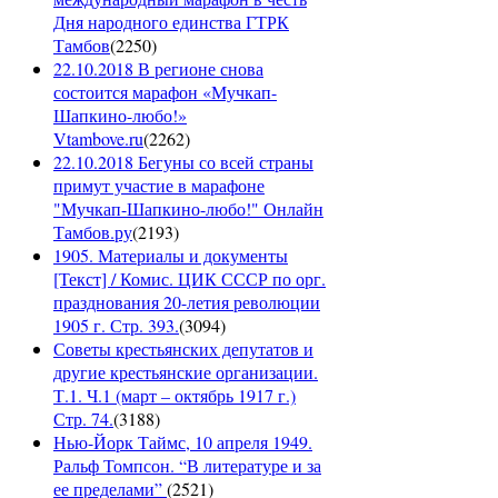
Дня народного единства ГТРК
Тамбов
(
2250
)
22.10.2018 В регионе снова
состоится марафон «Мучкап-
Шапкино-любо!»
Vtambove.ru
(
2262
)
22.10.2018 Бегуны со всей страны
примут участие в марафоне
"Мучкап-Шапкино-любо!" Онлайн
Тамбов.ру
(
2193
)
1905. Материалы и документы
[Текст] / Комис. ЦИК СССР по орг.
празднования 20-летия революции
1905 г. Стр. 393.
(
3094
)
Советы крестьянских депутатов и
другие крестьянские организации.
Т.1. Ч.1 (март – октябрь 1917 г.)
Стр. 74.
(
3188
)
Нью-Йорк Таймс, 10 апреля 1949.
Ральф Томпсон. “В литературе и за
ее пределами”
(
2521
)