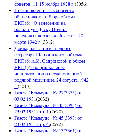
советов. 11-15 ноября 1928 г.
(
3056
)
Постановление Тамбовского
облисполкома и бюро обкома
ВКП(б) «О занесении на
областную Доску Почета
передовых колхозов области». 20
марта 1942 г.
(
3312
)
Докладная записка первого
секретаря Шапкинского райкома
ВКП(б) А.И. Сапроновой в обком
ВКП(б) о рациональном
использовании государственной
водяной мельницы. 24 августа 1942
г.
(
3013
)
Газета "Коммуна" № 27(3375) от
03.02.1931
(
2632
)
Газета "Коммуна" № 45(3393) от
23.02.1931 стр. 1.
(
2670
)
Газета "Коммуна" № 45(3393) от
23.02.1931 стр. 4.
(
2592
)
Газета "Коммуна" № 13(3361) от