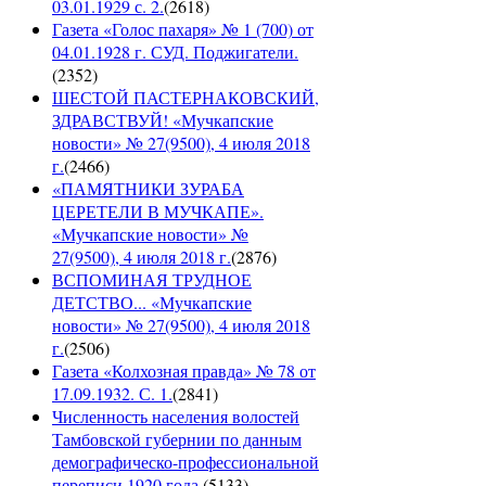
03.01.1929 с. 2.
(
2618
)
Газета «Голос пахаря» № 1 (700) от
04.01.1928 г. СУД. Поджигатели.
(
2352
)
ШЕСТОЙ ПАСТЕРНАКОВСКИЙ,
ЗДРАВСТВУЙ! «Мучкапские
новости» № 27(9500), 4 июля 2018
г.
(
2466
)
«ПАМЯТНИКИ ЗУРАБА
ЦЕРЕТЕЛИ В МУЧКАПЕ».
«Мучкапские новости» №
27(9500), 4 июля 2018 г.
(
2876
)
ВСПОМИНАЯ ТРУДНОЕ
ДЕТСТВО... «Мучкапские
новости» № 27(9500), 4 июля 2018
г.
(
2506
)
Газета «Колхозная правда» № 78 от
17.09.1932. С. 1.
(
2841
)
Численность населения волостей
Тамбовской губернии по данным
демографическо-профессиональной
переписи 1920 года.
(
5133
)