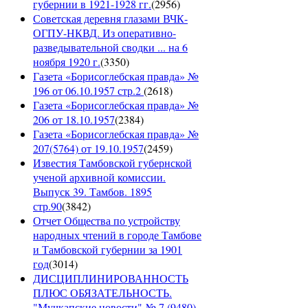
губернии в 1921-1928 гг.
(
2956
)
Советская деревня глазами ВЧК-
ОГПУ-НКВД. Из оперативно-
разведывательной сводки ... на 6
ноября 1920 г.
(
3350
)
Газета «Борисоглебская правда» №
196 от 06.10.1957 стр.2
(
2618
)
Газета «Борисоглебская правда» №
206 от 18.10.1957
(
2384
)
Газета «Борисоглебская правда» №
207(5764) от 19.10.1957
(
2459
)
Известия Тамбовской губернской
ученой архивной комиссии.
Выпуск 39. Тамбов. 1895
стр.90
(
3842
)
Отчет Общества по устройству
народных чтений в городе Тамбове
и Тамбовской губернии за 1901
год
(
3014
)
ДИСЦИПЛИНИРОВАННОСТЬ
ПЛЮС ОБЯЗАТЕЛЬНОСТЬ.
"Мучкапские новости" № 7 (9480),