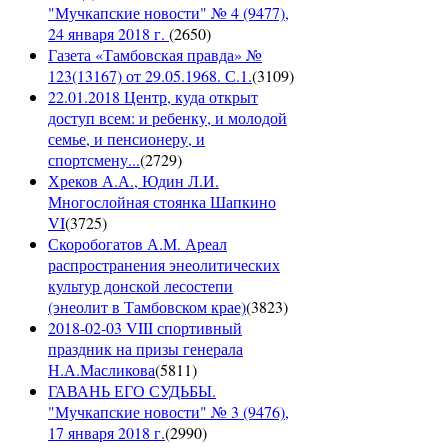
"Мучкапские новости" № 4 (9477),
24 января 2018 г.
(
2650
)
Газета «Тамбовская правда» №
123(13167) от 29.05.1968. С.1.
(
3109
)
22.01.2018 Центр, куда открыт
доступ всем: и ребенку, и молодой
семье, и пенсионеру, и
спортсмену...
(
2729
)
Хреков А.А., Юдин Л.И.
Многослойная стоянка Шапкино
VI
(
3725
)
Скоробогатов А.М. Ареал
распространения энеолитических
культур донской лесостепи
(энеолит в Тамбовском крае)
(
3823
)
2018-02-03 VIII спортивный
праздник на призы генерала
Н.А.Масликова
(
5811
)
ГАВАНЬ ЕГО СУДЬБЫ.
"Мучкапские новости" № 3 (9476),
17 января 2018 г.
(
2990
)