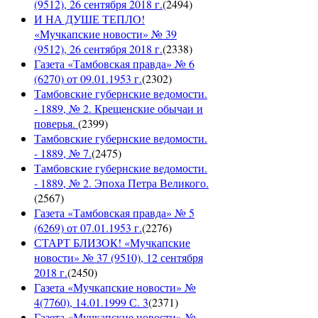
(9512), 26 сентября 2018 г.
(
2494
)
И НА ДУШЕ ТЕПЛО!
«Мучкапские новости» № 39
(9512), 26 сентября 2018 г.
(
2338
)
Газета «Тамбовская правда» № 6
(6270) от 09.01.1953 г.
(
2302
)
Тамбовские губернские ведомости.
- 1889, № 2. Крещенские обычаи и
поверья.
(
2399
)
Тамбовские губернские ведомости.
- 1889, № 7.
(
2475
)
Тамбовские губернские ведомости.
- 1889, № 2. Эпоха Петра Великого.
(
2567
)
Газета «Тамбовская правда» № 5
(6269) от 07.01.1953 г.
(
2276
)
СТАРТ БЛИЗОК! «Мучкапские
новости» № 37 (9510), 12 сентября
2018 г.
(
2450
)
Газета «Мучкапские новости» №
4(7760), 14.01.1999 С. 3
(
2371
)
Газета «Мучкапские новости» №