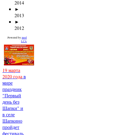
2014
►
2013
►
2012
Powered by
mod
LCA
19 марта
2020 года
в
мире
праздник
"Первый
день без
Шапки" и
в селе
Шапкино
пройдет
фестиваль