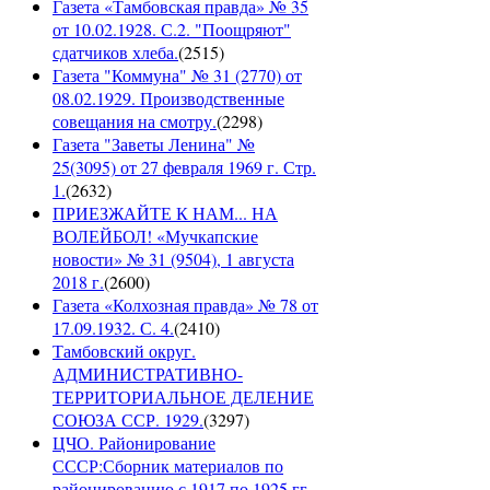
Газета «Тамбовская правда» № 35
от 10.02.1928. С.2. "Поощряют"
сдатчиков хлеба.
(
2515
)
Газета "Коммуна" № 31 (2770) от
08.02.1929. Производственные
совещания на смотру.
(
2298
)
Газета "Заветы Ленина" №
25(3095) от 27 февраля 1969 г. Стр.
1.
(
2632
)
ПРИЕЗЖАЙТЕ К НАМ... НА
ВОЛЕЙБОЛ! «Мучкапские
новости» № 31 (9504), 1 августа
2018 г.
(
2600
)
Газета «Колхозная правда» № 78 от
17.09.1932. С. 4.
(
2410
)
Тамбовский округ.
АДМИНИСТРАТИВНО-
ТЕРРИТОРИАЛЬНОЕ ДЕЛЕНИЕ
СОЮЗА ССР. 1929.
(
3297
)
ЦЧО. Районирование
СССР:Сборник материалов по
районированию с 1917 по 1925 гг.