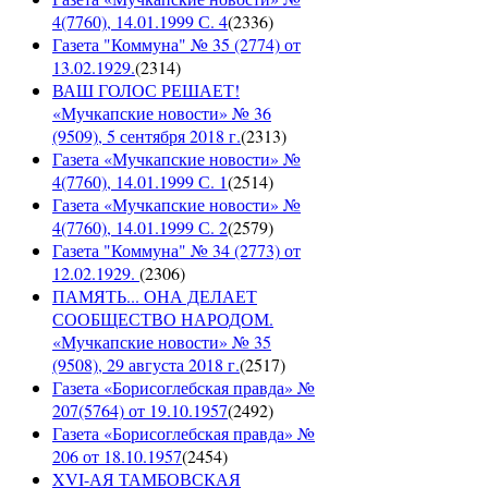
4(7760), 14.01.1999 С. 4
(
2336
)
Газета "Коммуна" № 35 (2774) от
13.02.1929.
(
2314
)
ВАШ ГОЛОС РЕШАЕТ!
«Мучкапские новости» № 36
(9509), 5 сентября 2018 г.
(
2313
)
Газета «Мучкапские новости» №
4(7760), 14.01.1999 С. 1
(
2514
)
Газета «Мучкапские новости» №
4(7760), 14.01.1999 С. 2
(
2579
)
Газета "Коммуна" № 34 (2773) от
12.02.1929.
(
2306
)
ПАМЯТЬ... ОНА ДЕЛАЕТ
СООБЩЕСТВО НАРОДОМ.
«Мучкапские новости» № 35
(9508), 29 августа 2018 г.
(
2517
)
Газета «Борисоглебская правда» №
207(5764) от 19.10.1957
(
2492
)
Газета «Борисоглебская правда» №
206 от 18.10.1957
(
2454
)
XVI-АЯ ТАМБОВСКАЯ