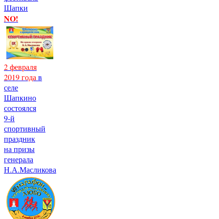
Шапки
NO!
2 февраля
2019 года
в
селе
Шапкино
состоялся
9-й
спортивный
праздник
на призы
генерала
Н.А.Масликова