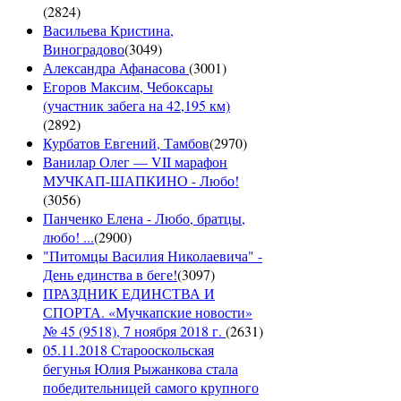
(
2824
)
Васильева Кристина,
Виноградово
(
3049
)
Александра Афанасова
(
3001
)
Егоров Максим, Чебоксары
(участник забега на 42,195 км)
(
2892
)
Курбатов Евгений, Тамбов
(
2970
)
Ванилар Олег — VII марафон
МУЧКАП-ШАПКИНО - Любо!
(
3056
)
Панченко Елена - Любо, братцы,
любо! ...
(
2900
)
"Питомцы Василия Николаевича" -
День единства в беге!
(
3097
)
ПРАЗДНИК ЕДИНСТВА И
СПОРТА. «Мучкапские новости»
№ 45 (9518), 7 ноября 2018 г.
(
2631
)
05.11.2018 Старооскольская
бегунья Юлия Рыжанкова стала
победительницей самого крупного