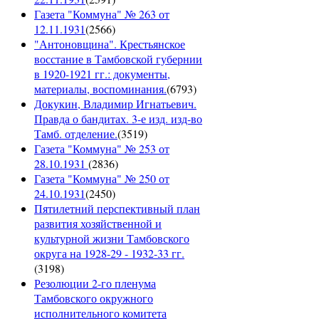
Газета "Коммуна" № 263 от
12.11.1931
(
2566
)
"Антоновщина". Крестьянское
восстание в Тамбовской губернии
в 1920-1921 гг.: документы,
материалы, воспоминания.
(
6793
)
Докукин, Владимир Игнатьевич.
Правда о бандитах. 3-е изд. изд-во
Тамб. отделение.
(
3519
)
Газета "Коммуна" № 253 от
28.10.1931
(
2836
)
Газета "Коммуна" № 250 от
24.10.1931
(
2450
)
Пятилетний перспективный план
развития хозяйственной и
культурной жизни Тамбовского
округа на 1928-29 - 1932-33 гг.
(
3198
)
Резолюции 2-го пленума
Тамбовского окружного
исполнительного комитета