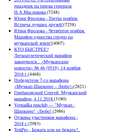
праздник на призы генерала
Н.А.Масликова
(
7248
)
Юлия Фролова - Третье ноября.
Встреча лучших друзей!
(
7258
)
Юлия Фролова - Четвёртое ноября.
Марафон единства сердец на
мучкапской земле!
(
4007
)
КТО БЫСТРЕЕ?
Легкоатлетический марафон
закончился... «Мучкапские
новости» № 46 (9519), 14 ноября
2018 г.
(
4468
)
Победители 7-го марафона
«Мучкап-Шапкино – Любо!»
(
2821
)
Грибановский Сергей. Мучкапский
марафон, 4.11.2018.
(
3180
)
Vernadka runclub — "Мучкап -
Шапкино" -Любо!
(
2986
)
Отзывы участников марафона -
2018 г.
(
2983
)
YetiPro - Бежать или не бежать?..