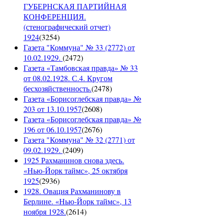
ГУБЕРНСКАЯ ПАРТИЙНАЯ
КОНФЕРЕНЦИЯ.
(стенографический отчет)
1924
(
3254
)
Газета "Коммуна" № 33 (2772) от
10.02.1929.
(
2472
)
Газета «Тамбовская правда» № 33
от 08.02.1928. С.4. Кругом
бесхозяйственность.
(
2478
)
Газета «Борисоглебская правда» №
203 от 13.10.1957
(
2608
)
Газета «Борисоглебская правда» №
196 от 06.10.1957
(
2676
)
Газета "Коммуна" № 32 (2771) от
09.02.1929.
(
2409
)
1925 Рахманинов снова здесь.
«Нью-Йорк таймс», 25 октября
1925
(
2936
)
1928. Овация Рахманинову в
Берлине. «Нью-Йорк таймс», 13
ноября 1928.
(
2614
)