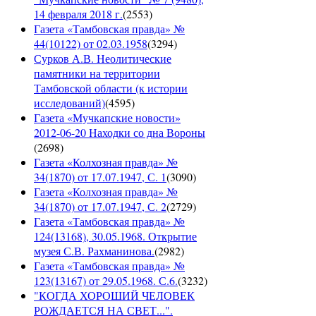
14 февраля 2018 г.
(
2553
)
Газета «Тамбовская правда» №
44(10122) от 02.03.1958
(
3294
)
Сурков А.В. Неолитические
памятники на территории
Тамбовской области (к истории
исследований)
(
4595
)
Газета «Мучкапские новости»
2012-06-20 Находки со дна Вороны
(
2698
)
Газета «Колхозная правда» №
34(1870) от 17.07.1947, С. 1
(
3090
)
Газета «Колхозная правда» №
34(1870) от 17.07.1947, С. 2
(
2729
)
Газета «Тамбовская правда» №
124(13168), 30.05.1968. Открытие
музея С.В. Рахманинова.
(
2982
)
Газета «Тамбовская правда» №
123(13167) от 29.05.1968. С.6.
(
3232
)
"КОГДА ХОРОШИЙ ЧЕЛОВЕК
РОЖДАЕТСЯ НА СВЕТ...".