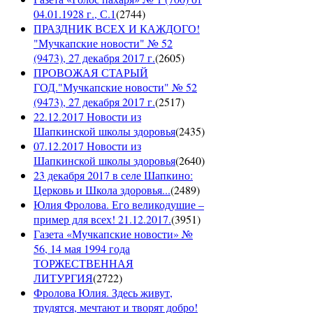
04.01.1928 г., С.1
(
2744
)
ПРАЗДНИК ВСЕХ И КАЖДОГО!
"Мучкапские новости" № 52
(9473), 27 декабря 2017 г.
(
2605
)
ПРОВОЖАЯ СТАРЫЙ
ГОД."Мучкапские новости" № 52
(9473), 27 декабря 2017 г.
(
2517
)
22.12.2017 Новости из
Шапкинской школы здоровья
(
2435
)
07.12.2017 Новости из
Шапкинской школы здоровья
(
2640
)
23 декабря 2017 в селе Шапкино:
Церковь и Школа здоровья...
(
2489
)
Юлия Фролова. Его великодушие –
пример для всех! 21.12.2017.
(
3951
)
Газета «Мучкапские новости» №
56, 14 мая 1994 года
ТОРЖЕСТВЕННАЯ
ЛИТУРГИЯ
(
2722
)
Фролова Юлия. Здесь живут,
трудятся, мечтают и творят добро!