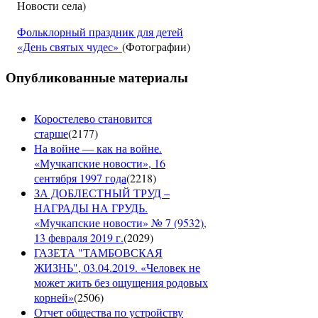
Новости села)
Фольклорный праздник для детей
«День святых чудес»
(Фотографии)
Опубликованные материалы
Коростелево становится
старше
(
2177
)
На войне — как на войне.
«Мучкапские новости», 16
сентября 1997 года
(
2218
)
ЗА ДОБЛЕСТНЫЙ ТРУД –
НАГРАДЫ НА ГРУДЬ.
«Мучкапские новости» № 7 (9532),
13 февраля 2019 г.
(
2029
)
ГАЗЕТА "ТАМБОВСКАЯ
ЖИЗНЬ", 03.04.2019. «Человек не
может жить без ощущения родовых
корней»
(
2506
)
Отчет общества по устройству