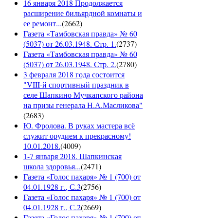
16 января 2018 Продолжается
расширение бильярдной комнаты и
ее ремонт...
(
2662
)
Газета «Тамбовская правда» № 60
(5037) от 26.03.1948. Стр. 1.
(
2737
)
Газета «Тамбовская правда» № 60
(5037) от 26.03.1948. Стр. 2.
(
2780
)
3 февраля 2018 года состоится
"VIII-й спортивный праздник в
селе Шапкино Мучкапского района
на призы генерала Н.А.Масликова"
(
2683
)
Ю. Фролова. В руках мастера всё
служит орудием к прекрасному!
10.01.2018.
(
4009
)
1-7 января 2018. Шапкинская
школа здоровья...
(
2471
)
Газета «Голос пахаря» № 1 (700) от
04.01.1928 г., С.3
(
2756
)
Газета «Голос пахаря» № 1 (700) от
04.01.1928 г., С.2
(
2669
)
Газета «Голос пахаря» № 1 (700) от