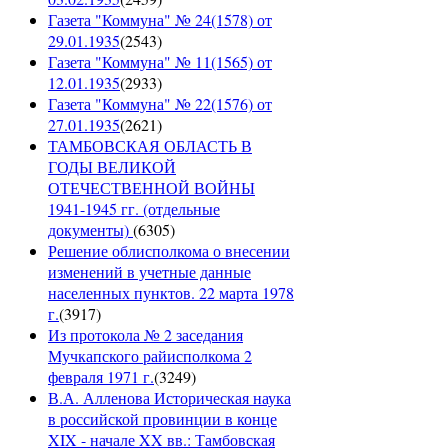
Газета "Коммуна" № 24(1578) от
29.01.1935
(
2543
)
Газета "Коммуна" № 11(1565) от
12.01.1935
(
2933
)
Газета "Коммуна" № 22(1576) от
27.01.1935
(
2621
)
ТАМБОВСКАЯ ОБЛАСТЬ В
ГОДЫ ВЕЛИКОЙ
ОТЕЧЕСТВЕННОЙ ВОЙНЫ
1941-1945 гг. (отдельные
документы)
(
6305
)
Решение облисполкома о внесении
изменений в учетные данные
населенных пунктов. 22 марта 1978
г.
(
3917
)
Из протокола № 2 заседания
Мучкапского райисполкома 2
февраля 1971 г.
(
3249
)
В.А. Алленова Историческая наука
в российской провинции в конце
XIX - начале XX вв.: Тамбовская