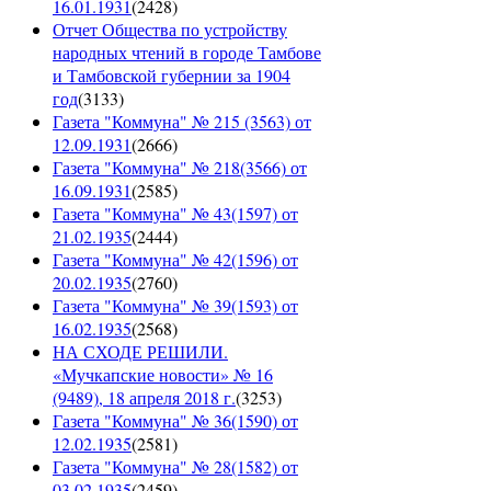
16.01.1931
(
2428
)
Отчет Общества по устройству
народных чтений в городе Тамбове
и Тамбовской губернии за 1904
год
(
3133
)
Газета "Коммуна" № 215 (3563) от
12.09.1931
(
2666
)
Газета "Коммуна" № 218(3566) от
16.09.1931
(
2585
)
Газета "Коммуна" № 43(1597) от
21.02.1935
(
2444
)
Газета "Коммуна" № 42(1596) от
20.02.1935
(
2760
)
Газета "Коммуна" № 39(1593) от
16.02.1935
(
2568
)
НА СХОДЕ РЕШИЛИ.
«Мучкапские новости» № 16
(9489), 18 апреля 2018 г.
(
3253
)
Газета "Коммуна" № 36(1590) от
12.02.1935
(
2581
)
Газета "Коммуна" № 28(1582) от
03.02.1935
(
2459
)