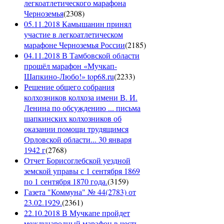
легкоатлетического марафона
Черноземья
(
2308
)
05.11.2018 Камышанин принял
участие в легкоатлетическом
марафоне Черноземья России
(
2185
)
04.11.2018 В Тамбовской области
прошёл марафон «Мучкап-
Шапкино-Любо!» top68.ru
(
2233
)
Решение общего собрания
колхозников колхоза имени В. И.
Ленина по обсуждению ... письма
шапкинских колхозников об
оказании помощи трудящимся
Орловской области... 30 января
1942 г
(
2768
)
Отчет Борисоглебской уездной
земской управы с 1 сентября 1869
по 1 сентября 1870 года.
(
3159
)
Газета "Коммуна" № 44(2783) от
23.02.1929.
(
2361
)
22.10.2018 В Мучкапе пройдет
международный марафон в честь