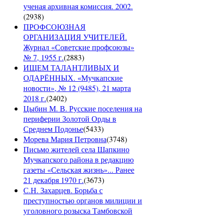
ученая архивная комиссия. 2002.
(
2938
)
ПРОФСОЮЗНАЯ
ОРГАНИЗАЦИЯ УЧИТЕЛЕЙ.
Журнал «Советские профсоюзы»
№ 7, 1955 г.
(
2883
)
ИЩЕМ ТАЛАНТЛИВЫХ И
ОДАРЁННЫХ. «Мучкапские
новости», № 12 (9485), 21 марта
2018 г.
(
2402
)
Цыбин М. В. Русские поселения на
периферии Золотой Орды в
Среднем Подонье
(
5433
)
Морева Мария Петровна
(
3748
)
Письмо жителей села Шапкино
Мучкапского района в редакцию
газеты «Сельская жизнь»... Ранее
21 декабря 1970 г.
(
3673
)
С.Н. Захарцев. Борьба с
преступностью органов милиции и
уголовного розыска Тамбовской