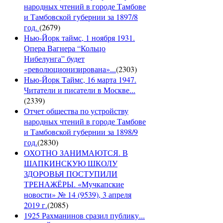
народных чтений в городе Тамбове
и Тамбовской губернии за 1897/8
год.
(
2679
)
Нью-Йорк таймс, 1 ноября 1931.
Опера Вагнера “Кольцо
Нибелунга” будет
«революционизирована»...
(
2303
)
Нью-Йорк Таймс, 16 марта 1947.
Читатели и писатели в Москве...
(
2339
)
Отчет общества по устройству
народных чтений в городе Тамбове
и Тамбовской губернии за 1898/9
год.
(
2830
)
ОХОТНО ЗАНИМАЮТСЯ. В
ШАПКИНСКУЮ ШКОЛУ
ЗДОРОВЬЯ ПОСТУПИЛИ
ТРЕНАЖЁРЫ. «Мучкапские
новости» № 14 (9539), 3 апреля
2019 г.
(
2085
)
1925 Рахманинов сразил публику...