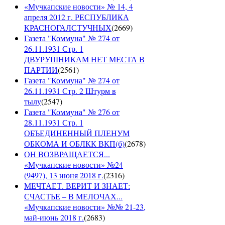
«Мучкапские новости» № 14, 4
апреля 2012 г. РЕСПУБЛИКА
КРАСНОГАЛСТУЧНЫХ
(
2669
)
Газета "Коммуна" № 274 от
26.11.1931 Стр. 1
ДВУРУШНИКАМ НЕТ МЕСТА В
ПАРТИИ
(
2561
)
Газета "Коммуна" № 274 от
26.11.1931 Стр. 2 Штурм в
тылу
(
2547
)
Газета "Коммуна" № 276 от
28.11.1931 Стр. 1
ОБЪЕДИНЕННЫЙ ПЛЕНУМ
ОБКОМА И ОБЛКК ВКП(б)
(
2678
)
ОН ВОЗВРАЩАЕТСЯ...
«Мучкапские новости» №24
(9497), 13 июня 2018 г.
(
2316
)
МЕЧТАЕТ. ВЕРИТ И ЗНАЕТ:
СЧАСТЬЕ – В МЕЛОЧАХ...
«Мучкапские новости» №№ 21-23,
май-июнь 2018 г.
(
2683
)