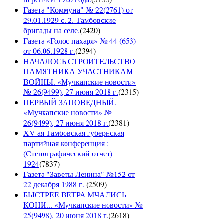
Газета "Коммуна" № 22(2761) от
29.01.1929 с. 2. Тамбовские
бригады на селе.
(
2420
)
Газета «Голос пахаря» № 44 (653)
от 06.06.1928 г.
(
2394
)
НАЧАЛОСЬ СТРОИТЕЛЬСТВО
ПАМЯТНИКА УЧАСТНИКАМ
ВОЙНЫ. «Мучкапские новости»
№ 26(9499), 27 июня 2018 г.
(
2315
)
ПЕРВЫЙ ЗАПОВЕДНЫЙ.
«Мучкапские новости» №
26(9499), 27 июня 2018 г.
(
2381
)
XV-ая Тамбовская губернская
партийная конференция :
(Стенографический отчет)
1924
(
7837
)
Газета "Заветы Ленина" №152 от
22 декабря 1988 г.
(
2509
)
БЫСТРЕЕ ВЕТРА МЧАЛИСЬ
КОНИ... «Мучкапские новости» №
25(9498), 20 июня 2018 г.
(
2618
)