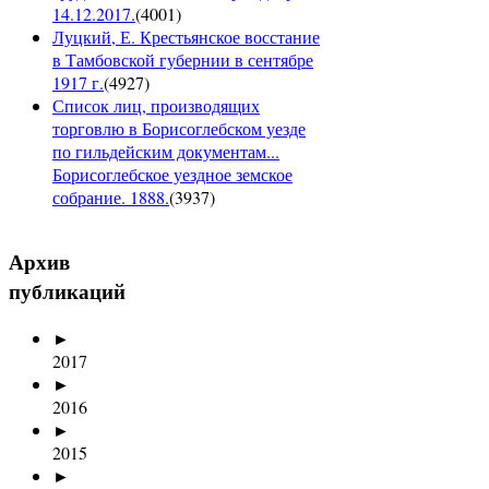
14.12.2017.
(
4001
)
Луцкий, Е. Крестьянское восстание
в Тамбовской губернии в сентябре
1917 г.
(
4927
)
Список лиц, производящих
торговлю в Борисоглебском уезде
по гильдейским документам...
Борисоглебское уездное земское
собрание. 1888.
(
3937
)
Архив
публикаций
►
2017
►
2016
►
2015
►