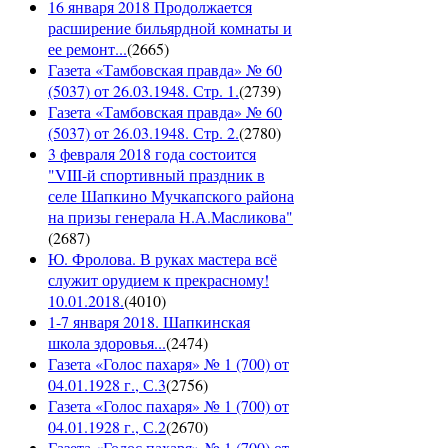
16 января 2018 Продолжается
расширение бильярдной комнаты и
ее ремонт...
(
2665
)
Газета «Тамбовская правда» № 60
(5037) от 26.03.1948. Стр. 1.
(
2739
)
Газета «Тамбовская правда» № 60
(5037) от 26.03.1948. Стр. 2.
(
2780
)
3 февраля 2018 года состоится
"VIII-й спортивный праздник в
селе Шапкино Мучкапского района
на призы генерала Н.А.Масликова"
(
2687
)
Ю. Фролова. В руках мастера всё
служит орудием к прекрасному!
10.01.2018.
(
4010
)
1-7 января 2018. Шапкинская
школа здоровья...
(
2474
)
Газета «Голос пахаря» № 1 (700) от
04.01.1928 г., С.3
(
2756
)
Газета «Голос пахаря» № 1 (700) от
04.01.1928 г., С.2
(
2670
)
Газета «Голос пахаря» № 1 (700) от