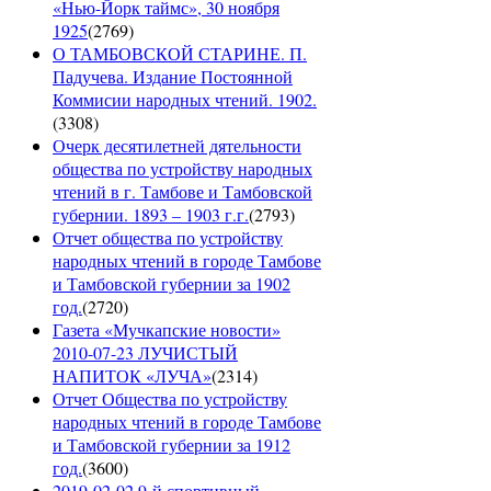
«Нью-Йорк таймс», 30 ноября
1925
(
2769
)
О ТАМБОВСКОЙ СТАРИНЕ. П.
Падучева. Издание Постоянной
Коммисии народных чтений. 1902.
(
3308
)
Очерк десятилетней дятельности
общества по устройству народных
чтений в г. Тамбове и Тамбовской
губернии. 1893 – 1903 г.г.
(
2793
)
Отчет общества по устройству
народных чтений в городе Тамбове
и Тамбовской губернии за 1902
год.
(
2720
)
Газета «Мучкапские новости»
2010-07-23 ЛУЧИСТЫЙ
НАПИТОК «ЛУЧА»
(
2314
)
Отчет Общества по устройству
народных чтений в городе Тамбове
и Тамбовской губернии за 1912
год.
(
3600
)
2019-02-02 9-й спортивный