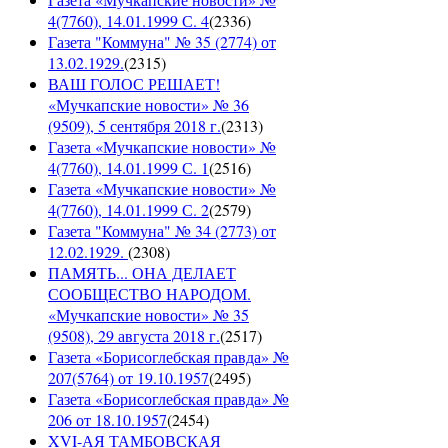
4(7760), 14.01.1999 С. 4
(
2336
)
Газета "Коммуна" № 35 (2774) от
13.02.1929.
(
2315
)
ВАШ ГОЛОС РЕШАЕТ!
«Мучкапские новости» № 36
(9509), 5 сентября 2018 г.
(
2313
)
Газета «Мучкапские новости» №
4(7760), 14.01.1999 С. 1
(
2516
)
Газета «Мучкапские новости» №
4(7760), 14.01.1999 С. 2
(
2579
)
Газета "Коммуна" № 34 (2773) от
12.02.1929.
(
2308
)
ПАМЯТЬ... ОНА ДЕЛАЕТ
СООБЩЕСТВО НАРОДОМ.
«Мучкапские новости» № 35
(9508), 29 августа 2018 г.
(
2517
)
Газета «Борисоглебская правда» №
207(5764) от 19.10.1957
(
2495
)
Газета «Борисоглебская правда» №
206 от 18.10.1957
(
2454
)
XVI-АЯ ТАМБОВСКАЯ