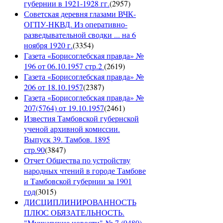
губернии в 1921-1928 гг.
(
2957
)
Советская деревня глазами ВЧК-
ОГПУ-НКВД. Из оперативно-
разведывательной сводки ... на 6
ноября 1920 г.
(
3354
)
Газета «Борисоглебская правда» №
196 от 06.10.1957 стр.2
(
2619
)
Газета «Борисоглебская правда» №
206 от 18.10.1957
(
2387
)
Газета «Борисоглебская правда» №
207(5764) от 19.10.1957
(
2461
)
Известия Тамбовской губернской
ученой архивной комиссии.
Выпуск 39. Тамбов. 1895
стр.90
(
3847
)
Отчет Общества по устройству
народных чтений в городе Тамбове
и Тамбовской губернии за 1901
год
(
3015
)
ДИСЦИПЛИНИРОВАННОСТЬ
ПЛЮС ОБЯЗАТЕЛЬНОСТЬ.
"Мучкапские новости" № 7 (9480),