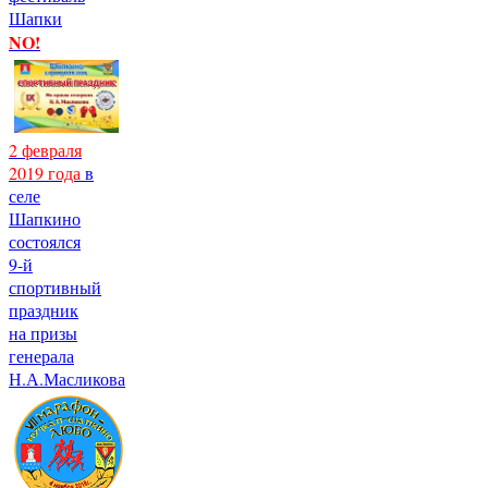
Шапки
NO!
2 февраля
2019 года
в
селе
Шапкино
состоялся
9-й
спортивный
праздник
на призы
генерала
Н.А.Масликова