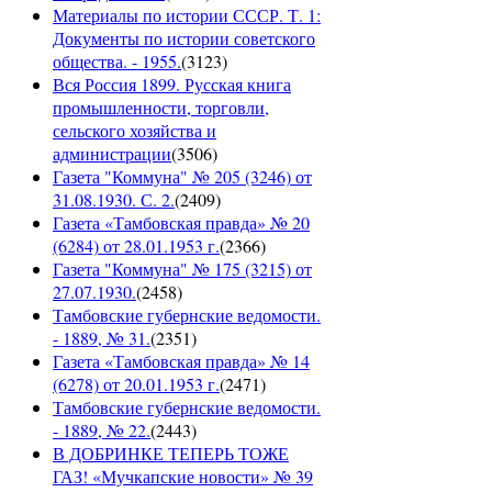
Материалы по истории СССР. Т. 1:
Документы по истории советского
общества. - 1955.
(
3123
)
Вся Россия 1899. Русская книга
промышленности, торговли,
сельского хозяйства и
администрации
(
3506
)
Газета "Коммуна" № 205 (3246) от
31.08.1930. С. 2.
(
2409
)
Газета «Тамбовская правда» № 20
(6284) от 28.01.1953 г.
(
2366
)
Газета "Коммуна" № 175 (3215) от
27.07.1930.
(
2458
)
Тамбовские губернские ведомости.
- 1889, № 31.
(
2351
)
Газета «Тамбовская правда» № 14
(6278) от 20.01.1953 г.
(
2471
)
Тамбовские губернские ведомости.
- 1889, № 22.
(
2443
)
В ДОБРИНКЕ ТЕПЕРЬ ТОЖЕ
ГАЗ! «Мучкапские новости» № 39