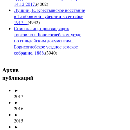
14.12.2017.
(
4002
)
Луцкий, Е. Крестьянское восстание
в Тамбовской губернии в сентябре
1917 г.
(
4932
)
Список лиц, производящих
торговлю в Борисоглебском уезде
по гильдейским документам...
Борисоглебское уездное земское
собрание. 1888.
(
3940
)
Архив
публикаций
►
2017
►
2016
►
2015
►