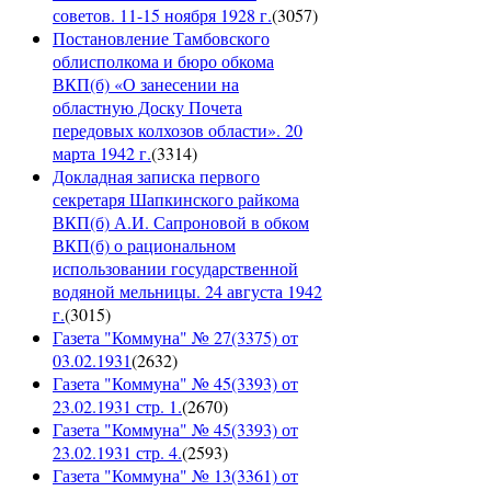
советов. 11-15 ноября 1928 г.
(
3057
)
Постановление Тамбовского
облисполкома и бюро обкома
ВКП(б) «О занесении на
областную Доску Почета
передовых колхозов области». 20
марта 1942 г.
(
3314
)
Докладная записка первого
секретаря Шапкинского райкома
ВКП(б) А.И. Сапроновой в обком
ВКП(б) о рациональном
использовании государственной
водяной мельницы. 24 августа 1942
г.
(
3015
)
Газета "Коммуна" № 27(3375) от
03.02.1931
(
2632
)
Газета "Коммуна" № 45(3393) от
23.02.1931 стр. 1.
(
2670
)
Газета "Коммуна" № 45(3393) от
23.02.1931 стр. 4.
(
2593
)
Газета "Коммуна" № 13(3361) от