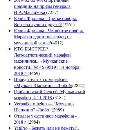
праздник на призы генерала
Н.А.Масликова
(
7257
)
Юлия Фролова - Третье ноября.
Встреча лучших друзей!
(
7261
)
Юлия Фролова - Четвёртое ноября.
Марафон единства сердец на
мучкапской земле!
(
4012
)
КТО БЫСТРЕЕ?
Легкоатлетический марафон
закончился... «Мучкапские
новости» № 46 (9519), 14 ноября
2018 г.
(
4469
)
Победители 7-го марафона
«Мучкап-Шапкино – Любо!»
(
2824
)
Грибановский Сергей. Мучкапский
марафон, 4.11.2018.
(
3184
)
Vernadka runclub — "Мучкап -
Шапкино" -Любо!
(
2989
)
Отзывы участников марафона -
2018 г.
(
2984
)
YetiPro - Бежать или не бежать?..