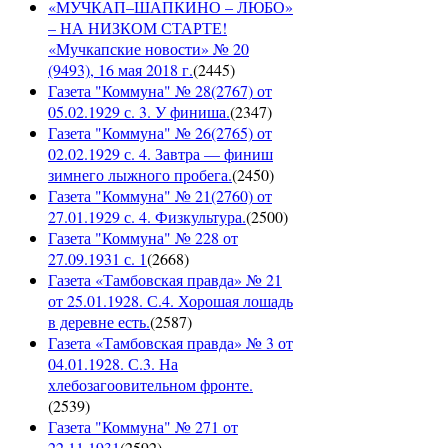
«МУЧКАП–ШАПКИНО – ЛЮБО»
– НА НИЗКОМ СТАРТЕ!
«Мучкапские новости» № 20
(9493), 16 мая 2018 г.
(
2445
)
Газета "Коммуна" № 28(2767) от
05.02.1929 с. 3. У финиша.
(
2347
)
Газета "Коммуна" № 26(2765) от
02.02.1929 с. 4. Завтра — финиш
зимнего лыжного пробега.
(
2450
)
Газета "Коммуна" № 21(2760) от
27.01.1929 с. 4. Физкультура.
(
2500
)
Газета "Коммуна" № 228 от
27.09.1931 с. 1
(
2668
)
Газета «Тамбовская правда» № 21
от 25.01.1928. С.4. Хорошая лошадь
в деревне есть.
(
2587
)
Газета «Тамбовская правда» № 3 от
04.01.1928. С.3. На
хлебозагоовительном фронте.
(
2539
)
Газета "Коммуна" № 271 от
22.11.1931
(
2592
)