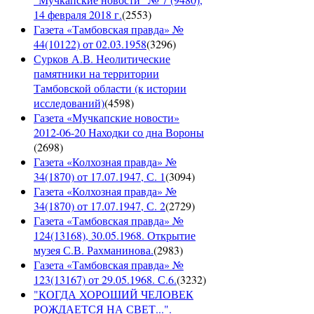
14 февраля 2018 г.
(
2553
)
Газета «Тамбовская правда» №
44(10122) от 02.03.1958
(
3296
)
Сурков А.В. Неолитические
памятники на территории
Тамбовской области (к истории
исследований)
(
4598
)
Газета «Мучкапские новости»
2012-06-20 Находки со дна Вороны
(
2698
)
Газета «Колхозная правда» №
34(1870) от 17.07.1947, С. 1
(
3094
)
Газета «Колхозная правда» №
34(1870) от 17.07.1947, С. 2
(
2729
)
Газета «Тамбовская правда» №
124(13168), 30.05.1968. Открытие
музея С.В. Рахманинова.
(
2983
)
Газета «Тамбовская правда» №
123(13167) от 29.05.1968. С.6.
(
3232
)
"КОГДА ХОРОШИЙ ЧЕЛОВЕК
РОЖДАЕТСЯ НА СВЕТ...".