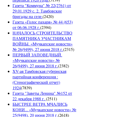
Газета "Коммуна" № 22(2761) от
29.01.1929 с. 2. Тамбовские
бригады на селе.
(
2420
)
Газета «Голос пахаря» № 44 (653)
от 06.06.1928 г.
(
2394
)
НАЧАЛОСЬ СТРОИТЕЛЬСТВО
ПАМЯТНИКА УЧАСТНИКАМ
ВОЙНЫ. «Мучкапские новости»
№ 26(9499), 27 июня 2018 г.
(
2315
)
ПЕРВЫЙ ЗАПОВЕДНЫЙ.
«Мучкапские новости» №
26(9499), 27 июня 2018 г.
(
2382
)
XV-ая Тамбовская губернская
партийная конференция :
(Стенографический отчет)
1924
(
7839
)
Газета "Заветы Ленина" №152 от
22 декабря 1988 г.
(
2511
)
БЫСТРЕЕ ВЕТРА МЧАЛИСЬ
КОНИ... «Мучкапские новости» №
25(9498), 20 июня 2018 г.
(
2618
)