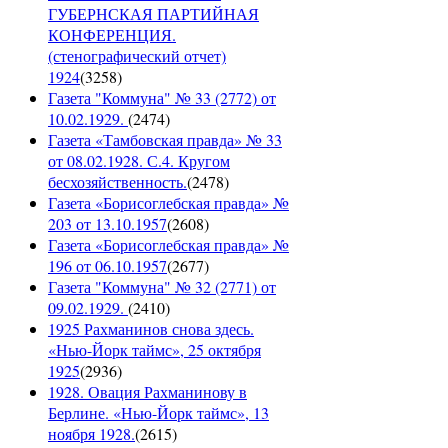
ГУБЕРНСКАЯ ПАРТИЙНАЯ
КОНФЕРЕНЦИЯ.
(стенографический отчет)
1924
(
3258
)
Газета "Коммуна" № 33 (2772) от
10.02.1929.
(
2474
)
Газета «Тамбовская правда» № 33
от 08.02.1928. С.4. Кругом
бесхозяйственность.
(
2478
)
Газета «Борисоглебская правда» №
203 от 13.10.1957
(
2608
)
Газета «Борисоглебская правда» №
196 от 06.10.1957
(
2677
)
Газета "Коммуна" № 32 (2771) от
09.02.1929.
(
2410
)
1925 Рахманинов снова здесь.
«Нью-Йорк таймс», 25 октября
1925
(
2936
)
1928. Овация Рахманинову в
Берлине. «Нью-Йорк таймс», 13
ноября 1928.
(
2615
)