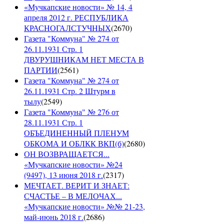
«Мучкапские новости» № 14, 4
апреля 2012 г. РЕСПУБЛИКА
КРАСНОГАЛСТУЧНЫХ
(
2670
)
Газета "Коммуна" № 274 от
26.11.1931 Стр. 1
ДВУРУШНИКАМ НЕТ МЕСТА В
ПАРТИИ
(
2561
)
Газета "Коммуна" № 274 от
26.11.1931 Стр. 2 Штурм в
тылу
(
2549
)
Газета "Коммуна" № 276 от
28.11.1931 Стр. 1
ОБЪЕДИНЕННЫЙ ПЛЕНУМ
ОБКОМА И ОБЛКК ВКП(б)
(
2680
)
ОН ВОЗВРАЩАЕТСЯ...
«Мучкапские новости» №24
(9497), 13 июня 2018 г.
(
2317
)
МЕЧТАЕТ. ВЕРИТ И ЗНАЕТ:
СЧАСТЬЕ – В МЕЛОЧАХ...
«Мучкапские новости» №№ 21-23,
май-июнь 2018 г.
(
2686
)