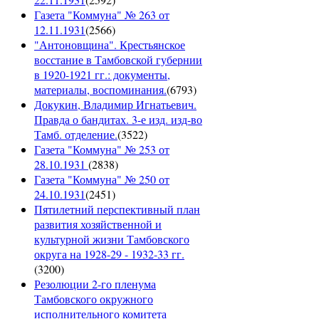
Газета "Коммуна" № 263 от
12.11.1931
(
2566
)
"Антоновщина". Крестьянское
восстание в Тамбовской губернии
в 1920-1921 гг.: документы,
материалы, воспоминания.
(
6793
)
Докукин, Владимир Игнатьевич.
Правда о бандитах. 3-е изд. изд-во
Тамб. отделение.
(
3522
)
Газета "Коммуна" № 253 от
28.10.1931
(
2838
)
Газета "Коммуна" № 250 от
24.10.1931
(
2451
)
Пятилетний перспективный план
развития хозяйственной и
культурной жизни Тамбовского
округа на 1928-29 - 1932-33 гг.
(
3200
)
Резолюции 2-го пленума
Тамбовского окружного
исполнительного комитета