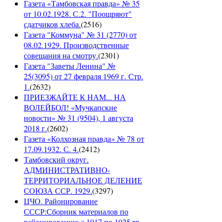
Газета «Тамбовская правда» № 35
от 10.02.1928. С.2. "Поощряют"
сдатчиков хлеба.
(
2516
)
Газета "Коммуна" № 31 (2770) от
08.02.1929. Производственные
совещания на смотру.
(
2301
)
Газета "Заветы Ленина" №
25(3095) от 27 февраля 1969 г. Стр.
1.
(
2632
)
ПРИЕЗЖАЙТЕ К НАМ... НА
ВОЛЕЙБОЛ! «Мучкапские
новости» № 31 (9504), 1 августа
2018 г.
(
2602
)
Газета «Колхозная правда» № 78 от
17.09.1932. С. 4.
(
2412
)
Тамбовский округ.
АДМИНИСТРАТИВНО-
ТЕРРИТОРИАЛЬНОЕ ДЕЛЕНИЕ
СОЮЗА ССР. 1929.
(
3297
)
ЦЧО. Районирование
СССР:Сборник материалов по
районированию с 1917 по 1925 гг.