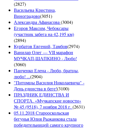
(
2827
)
Васильева Кристина,
Виноградово
(
3051
)
Александра Афанасова
(
3004
)
Егоров Максим, Чебоксары
(участник забега на 42,195 км)
(
2894
)
Курбатов Евгений, Тамбов
(
2974
)
Ванилар Олег — VII марафон
МУЧКАП-ШАПКИНО - Любо!
(
3060
)
Панченко Елена - Любо, братцы,
любо! ...
(
2904
)
"Питомцы Василия Николаевича" -
День единства в беге!
(
3100
)
ПРАЗДНИК ЕДИНСТВА И
СПОРТА. «Мучкапские новости»
№ 45 (9518), 7 ноября 2018 г.
(
2631
)
05.11.2018 Старооскольская
бегунья Юлия Рыжанкова стала
победительницей самого крупного