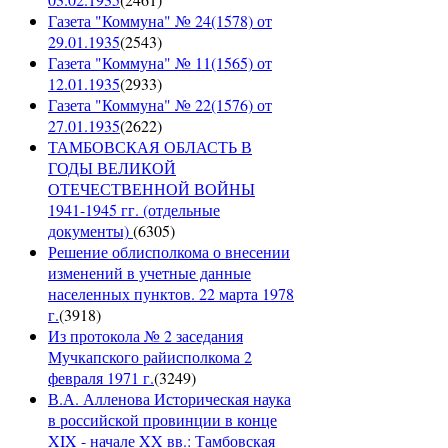
Газета "Коммуна" № 24(1578) от
29.01.1935
(
2543
)
Газета "Коммуна" № 11(1565) от
12.01.1935
(
2933
)
Газета "Коммуна" № 22(1576) от
27.01.1935
(
2622
)
ТАМБОВСКАЯ ОБЛАСТЬ В
ГОДЫ ВЕЛИКОЙ
ОТЕЧЕСТВЕННОЙ ВОЙНЫ
1941-1945 гг. (отдельные
документы)
(
6305
)
Решение облисполкома о внесении
изменений в учетные данные
населенных пунктов. 22 марта 1978
г.
(
3918
)
Из протокола № 2 заседания
Мучкапского райисполкома 2
февраля 1971 г.
(
3249
)
В.А. Алленова Историческая наука
в российской провинции в конце
XIX - начале XX вв.: Тамбовская