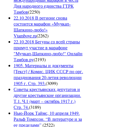
Дня народного единства ГТРК
Тамбов
(
2250
)
22.10.2018 В регионе снова
состоится марафон «Мучкап-
Шапкино-любо!»
Vtambove.ru
(
2262
)
22.10.2018 Бегуны со всей страны
примут участие в марафоне
"Мучкап-Шапкино-любо!" Онлайн
Тамбов.ру
(
2193
)
1905. Материалы и документы
[Текст] / Комис. ЦИК СССР по орг.
празднования 20-летия революции
1905 г. Стр. 393.
(
3099
)
Советы крестьянских депутатов и
другие крестьянские организации.
Т.1. Ч.1 (март – октябрь 1917 г.)
Стр. 74.
(
3189
)
Нью-Йорк Таймс, 10 апреля 1949.
Ральф Томпсон. “В литературе и за
ее пределами”
(
2522
)