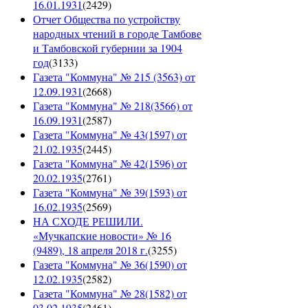
16.01.1931
(
2429
)
Отчет Общества по устройству
народных чтений в городе Тамбове
и Тамбовской губернии за 1904
год
(
3133
)
Газета "Коммуна" № 215 (3563) от
12.09.1931
(
2668
)
Газета "Коммуна" № 218(3566) от
16.09.1931
(
2587
)
Газета "Коммуна" № 43(1597) от
21.02.1935
(
2445
)
Газета "Коммуна" № 42(1596) от
20.02.1935
(
2761
)
Газета "Коммуна" № 39(1593) от
16.02.1935
(
2569
)
НА СХОДЕ РЕШИЛИ.
«Мучкапские новости» № 16
(9489), 18 апреля 2018 г.
(
3255
)
Газета "Коммуна" № 36(1590) от
12.02.1935
(
2582
)
Газета "Коммуна" № 28(1582) от
03.02.1935
(
2461
)