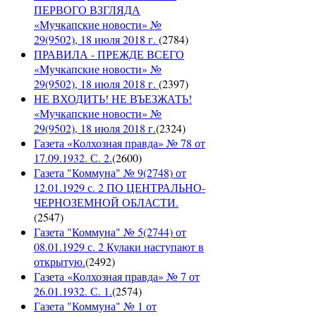
ПЕРВОГО ВЗГЛЯДА
«Мучкапские новости» №
29(9502), 18 июля 2018 г.
(
2784
)
ПРАВИЛА - ПРЕЖДЕ ВСЕГО
«Мучкапские новости» №
29(9502), 18 июля 2018 г.
(
2397
)
НЕ ВХОДИТЬ! НЕ ВЪЕЗЖАТЬ!
«Мучкапские новости» №
29(9502), 18 июля 2018 г.
(
2324
)
Газета «Колхозная правда» № 78 от
17.09.1932. С. 2.
(
2600
)
Газета "Коммуна" № 9(2748) от
12.01.1929 с. 2 ПО ЦЕНТРАЛЬНО-
ЧЕРНОЗЕМНОЙ ОБЛАСТИ.
(
2547
)
Газета "Коммуна" № 5(2744) от
08.01.1929 с. 2 Кулаки наступают в
открытую.
(
2492
)
Газета «Колхозная правда» № 7 от
26.01.1932. С. 1.
(
2574
)
Газета "Коммуна" № 1 от