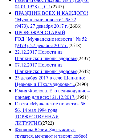
04.01.1928 г., С.1
(
2745
)
ПРАЗДНИК ВСЕХ И КАЖДОГО!
"Мучкапские новости" № 52
(9473), 27 декабря 2017 г.
(
2606
)
ПРОВОЖАЯ СТАРЫЙ
ГОД."Мучкапские новости" № 52
(9473), 27 декабря 2017 г.
(
2518
)
22.12.2017 Новости из
Шапкинской школы здоровья
(
2437
)
07.12.2017 Новости из
Шапкинской школы здоровья
(
2642
)
23 декабря 2017 в селе Шапкино:
Церковь и Школа здоровья...
(
2490
)
Юлия Фролова. Его великодушие –
пример для всех! 21.12.2017.
(
3951
)
Газета «Мучкапские новости» №
56, 14 мая 1994 года
ТОРЖЕСТВЕННАЯ
ЛИТУРГИЯ
(
2722
)
Фролова Юлия. Здесь живут,
трудятся, мечтают и творят добро!