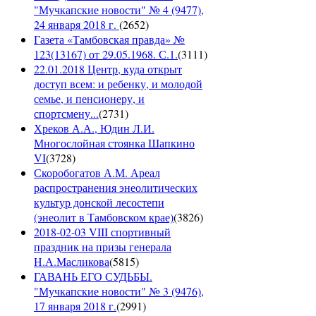
"Мучкапские новости" № 4 (9477),
24 января 2018 г.
(
2652
)
Газета «Тамбовская правда» №
123(13167) от 29.05.1968. С.1.
(
3111
)
22.01.2018 Центр, куда открыт
доступ всем: и ребенку, и молодой
семье, и пенсионеру, и
спортсмену...
(
2731
)
Хреков А.А., Юдин Л.И.
Многослойная стоянка Шапкино
VI
(
3728
)
Скоробогатов А.М. Ареал
распространения энеолитических
культур донской лесостепи
(энеолит в Тамбовском крае)
(
3826
)
2018-02-03 VIII спортивный
праздник на призы генерала
Н.А.Масликова
(
5815
)
ГАВАНЬ ЕГО СУДЬБЫ.
"Мучкапские новости" № 3 (9476),
17 января 2018 г.
(
2991
)