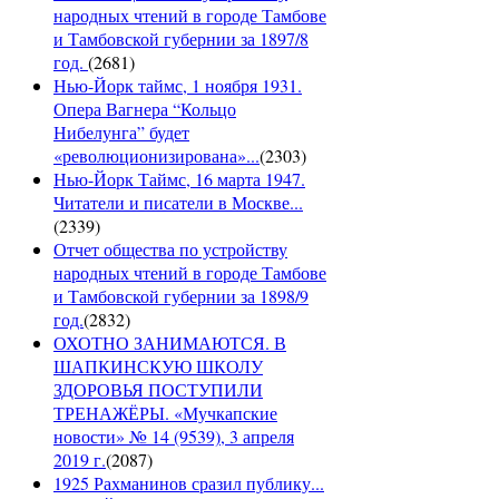
народных чтений в городе Тамбове
и Тамбовской губернии за 1897/8
год.
(
2681
)
Нью-Йорк таймс, 1 ноября 1931.
Опера Вагнера “Кольцо
Нибелунга” будет
«революционизирована»...
(
2303
)
Нью-Йорк Таймс, 16 марта 1947.
Читатели и писатели в Москве...
(
2339
)
Отчет общества по устройству
народных чтений в городе Тамбове
и Тамбовской губернии за 1898/9
год.
(
2832
)
ОХОТНО ЗАНИМАЮТСЯ. В
ШАПКИНСКУЮ ШКОЛУ
ЗДОРОВЬЯ ПОСТУПИЛИ
ТРЕНАЖЁРЫ. «Мучкапские
новости» № 14 (9539), 3 апреля
2019 г.
(
2087
)
1925 Рахманинов сразил публику...