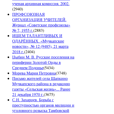
ученая архивная комиссия. 2002.
(
2940
)
ПРОФСОЮЗНАЯ
ОРГАНИЗАЦИЯ УЧИТЕЛЕЙ.
Журнал «Советские профсоюзы»
№ 7, 1955 г.
(
2883
)
ИЩЕМ ТАЛАНТЛИВЫХ И
ОДАРЁННЫХ. «Мучкапские
новости», № 12 (9485), 21 марта
2018 г.
(
2404
)
Цыбин М. В. Русские поселения на
периферии Золотой Орды в
Среднем Подонье
(
5434
)
Морева Мария Петровна
(
3748
)
Письмо жителей села Шапкино
Мучкапского района в редакцию
газеты «Сельская жизнь»... Ранее
21 декабря 1970 г.
(
3675
)
С.Н. Захарцев. Борьба с
преступностью органов милиции и
уголовного розыска Тамбовской