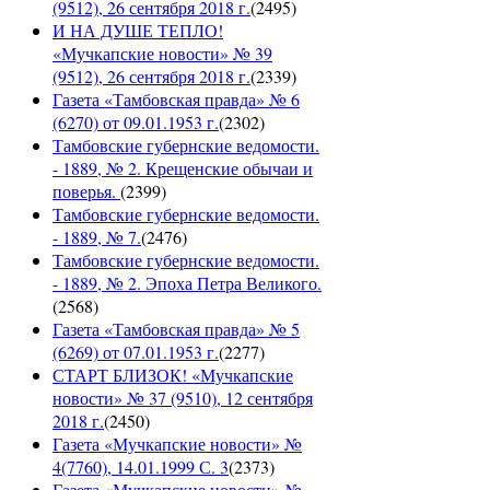
(9512), 26 сентября 2018 г.
(
2495
)
И НА ДУШЕ ТЕПЛО!
«Мучкапские новости» № 39
(9512), 26 сентября 2018 г.
(
2339
)
Газета «Тамбовская правда» № 6
(6270) от 09.01.1953 г.
(
2302
)
Тамбовские губернские ведомости.
- 1889, № 2. Крещенские обычаи и
поверья.
(
2399
)
Тамбовские губернские ведомости.
- 1889, № 7.
(
2476
)
Тамбовские губернские ведомости.
- 1889, № 2. Эпоха Петра Великого.
(
2568
)
Газета «Тамбовская правда» № 5
(6269) от 07.01.1953 г.
(
2277
)
СТАРТ БЛИЗОК! «Мучкапские
новости» № 37 (9510), 12 сентября
2018 г.
(
2450
)
Газета «Мучкапские новости» №
4(7760), 14.01.1999 С. 3
(
2373
)
Газета «Мучкапские новости» №