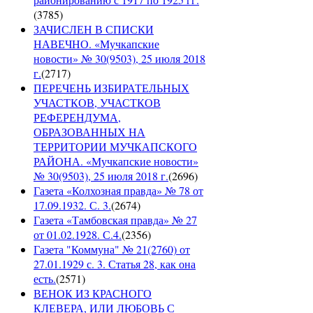
(
3785
)
ЗАЧИСЛЕН В СПИСКИ
НАВЕЧНО. «Мучкапские
новости» № 30(9503), 25 июля 2018
г.
(
2717
)
ПЕРЕЧЕНЬ ИЗБИРАТЕЛЬНЫХ
УЧАСТКОВ, УЧАСТКОВ
РЕФЕРЕНДУМА,
ОБРАЗОВАННЫХ НА
ТЕРРИТОРИИ МУЧКАПСКОГО
РАЙОНА. «Мучкапские новости»
№ 30(9503), 25 июля 2018 г.
(
2696
)
Газета «Колхозная правда» № 78 от
17.09.1932. С. 3.
(
2674
)
Газета «Тамбовская правда» № 27
от 01.02.1928. С.4.
(
2356
)
Газета "Коммуна" № 21(2760) от
27.01.1929 с. 3. Статья 28, как она
есть.
(
2571
)
ВЕНОК ИЗ КРАСНОГО
КЛЕВЕРА, ИЛИ ЛЮБОВЬ С