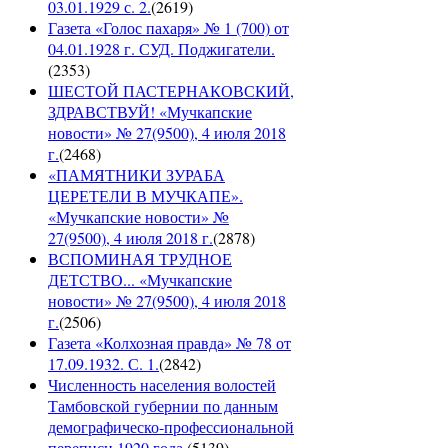
03.01.1929 с. 2.
(
2619
)
Газета «Голос пахаря» № 1 (700) от
04.01.1928 г. СУД. Поджигатели.
(
2353
)
ШЕСТОЙ ПАСТЕРНАКОВСКИЙ,
ЗДРАВСТВУЙ! «Мучкапские
новости» № 27(9500), 4 июля 2018
г.
(
2468
)
«ПАМЯТНИКИ ЗУРАБА
ЦЕРЕТЕЛИ В МУЧКАПЕ».
«Мучкапские новости» №
27(9500), 4 июля 2018 г.
(
2878
)
ВСПОМИНАЯ ТРУДНОЕ
ДЕТСТВО... «Мучкапские
новости» № 27(9500), 4 июля 2018
г.
(
2506
)
Газета «Колхозная правда» № 78 от
17.09.1932. С. 1.
(
2842
)
Численность населения волостей
Тамбовской губернии по данным
демографическо-профессиональной
переписи 1920 года.
(
5139
)