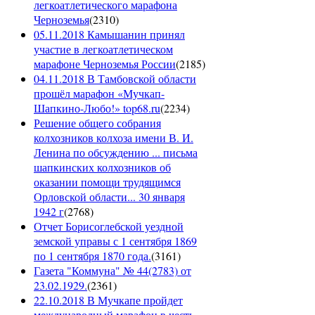
легкоатлетического марафона
Черноземья
(
2310
)
05.11.2018 Камышанин принял
участие в легкоатлетическом
марафоне Черноземья России
(
2185
)
04.11.2018 В Тамбовской области
прошёл марафон «Мучкап-
Шапкино-Любо!» top68.ru
(
2234
)
Решение общего собрания
колхозников колхоза имени В. И.
Ленина по обсуждению ... письма
шапкинских колхозников об
оказании помощи трудящимся
Орловской области... 30 января
1942 г
(
2768
)
Отчет Борисоглебской уездной
земской управы с 1 сентября 1869
по 1 сентября 1870 года.
(
3161
)
Газета "Коммуна" № 44(2783) от
23.02.1929.
(
2361
)
22.10.2018 В Мучкапе пройдет
международный марафон в честь