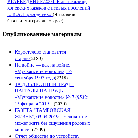
КРАЕВЕДЕНИЕ.2004. Быт и жилище
хоперских казаков с первых поселений
... В.А. Приходченко
(Читальня/
Статьи, материалы о крае)
Опубликованные материалы
Коростелево становится
старше
(
2180
)
На войне — как на войне.
«Мучкапские новости», 16
сентября 1997 года
(
2218
)
ЗА ДОБЛЕСТНЫЙ ТРУД –
НАГРАДЫ НА ГРУДЬ.
«Мучкапские новости» № 7 (9532),
13 февраля 2019 г.
(
2030
)
ГАЗЕТА "ТАМБОВСКАЯ
ЖИЗНЬ", 03.04.2019. «Человек не
может жить без ощущения родовых
корней»
(
2509
)
Отчет общества по устройству