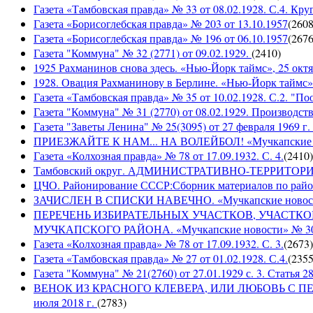
Газета «Тамбовская правда» № 33 от 08.02.1928. С.4. Кру
Газета «Борисоглебская правда» № 203 от 13.10.1957
(
260
Газета «Борисоглебская правда» № 196 от 06.10.1957
(
267
Газета "Коммуна" № 32 (2771) от 09.02.1929.
(
2410
)
1925 Рахманинов снова здесь. «Нью-Йорк таймс», 25 октя
1928. Овация Рахманинову в Берлине. «Нью-Йорк таймс»,
Газета «Тамбовская правда» № 35 от 10.02.1928. С.2. "П
Газета "Коммуна" № 31 (2770) от 08.02.1929. Производст
Газета "Заветы Ленина" № 25(3095) от 27 февраля 1969 г. 
ПРИЕЗЖАЙТЕ К НАМ... НА ВОЛЕЙБОЛ! «Мучкапские ново
Газета «Колхозная правда» № 78 от 17.09.1932. С. 4.
(
2410
)
Тамбовский округ. АДМИНИСТРАТИВНО-ТЕРРИТОР
ЦЧО. Районирование СССР:Сборник материалов по район
ЗАЧИСЛЕН В СПИСКИ НАВЕЧНО. «Мучкапские новости» 
ПЕРЕЧЕНЬ ИЗБИРАТЕЛЬНЫХ УЧАСТКОВ, УЧАСТК
МУЧКАПСКОГО РАЙОНА. «Мучкапские новости» № 30(95
Газета «Колхозная правда» № 78 от 17.09.1932. С. 3.
(
2673
)
Газета «Тамбовская правда» № 27 от 01.02.1928. С.4.
(
235
Газета "Коммуна" № 21(2760) от 27.01.1929 с. 3. Статья 28,
ВЕНОК ИЗ КРАСНОГО КЛЕВЕРА, ИЛИ ЛЮБОВЬ С ПЕРВО
июля 2018 г.
(
2783
)