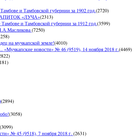
Тамбове и Тамбовской губернии за 1902 год.
(
2720
)
Й НАПИТОК «ЛУЧА»
(
2313
)
 Тамбове и Тамбовской губернии за 1912 год.
(
3599
)
 Н.А.Масликова
(
7250
)
7258
)
дец на мучкапской земле!
(
4010
)
 «Мучкапские новости» № 46 (9519), 14 ноября 2018 г.
(
4469
)
2822
)
181
)
)
(
2894
)
юбо!
(
3058
)
(
3099
)
 № 45 (9518), 7 ноября 2018 г.
(
2631
)