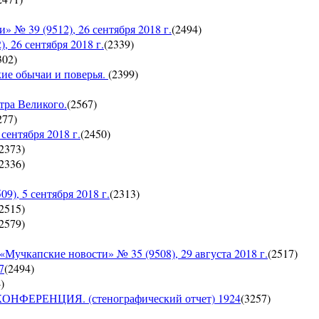
 39 (9512), 26 сентября 2018 г.
(
2494
)
26 сентября 2018 г.
(
2339
)
302
)
кие обычаи и поверья.
(
2399
)
тра Великого.
(
2567
)
277
)
ентября 2018 г.
(
2450
)
2373
)
2336
)
, 5 сентября 2018 г.
(
2313
)
2515
)
2579
)
пские новости» № 35 (9508), 29 августа 2018 г.
(
2517
)
7
(
2494
)
4
)
ЕРЕНЦИЯ. (стенографический отчет) 1924
(
3257
)