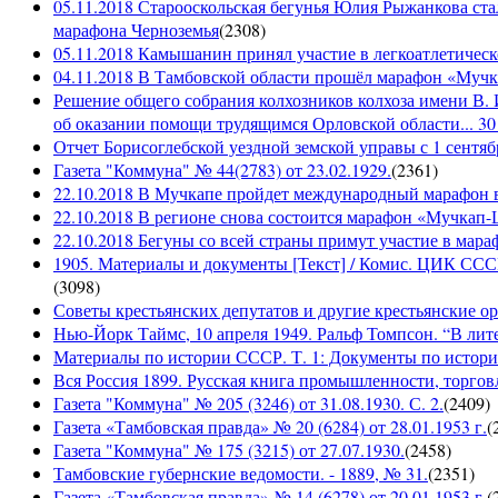
05.11.2018 Старооскольская бегунья Юлия Рыжанкова ста
марафона Черноземья
(
2308
)
05.11.2018 Камышанин принял участие в легкоатлетичес
04.11.2018 В Тамбовской области прошёл марафон «Муч
Решение общего собрания колхозников колхоза имени В. 
об оказании помощи трудящимся Орловской области... 30 
Отчет Борисоглебской уездной земской управы с 1 сентябр
Газета "Коммуна" № 44(2783) от 23.02.1929.
(
2361
)
22.10.2018 В Мучкапе пройдет международный марафон в
22.10.2018 В регионе снова состоится марафон «Мучкап
22.10.2018 Бегуны со всей страны примут участие в ма
1905. Материалы и документы [Текст] / Комис. ЦИК СССР 
(
3098
)
Советы крестьянских депутатов и другие крестьянские орга
Нью-Йорк Таймс, 10 апреля 1949. Ральф Томпсон. “В лите
Материалы по истории СССР. Т. 1: Документы по истории
Вся Россия 1899. Русская книга промышленности, торгов
Газета "Коммуна" № 205 (3246) от 31.08.1930. С. 2.
(
2409
)
Газета «Тамбовская правда» № 20 (6284) от 28.01.1953 г.
(
Газета "Коммуна" № 175 (3215) от 27.07.1930.
(
2458
)
Тамбовские губернские ведомости. - 1889, № 31.
(
2351
)
Газета «Тамбовская правда» № 14 (6278) от 20.01.1953 г.
(