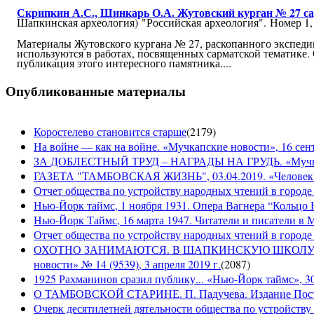
Скрипкин А.С., Шинкарь О.А. Жутовский курган № 27 с
Шапкинская археология) "Российская археология". Номер 1,
Материалы Жутовского кургана № 27, раскопанного экспедиц
используются в работах, посвященных сарматской тематике.
публикация этого интересного памятника....
Опубликованные материалы
Коростелево становится старше
(
2179
)
На войне — как на войне. «Мучкапские новости», 16 сент
ЗА ДОБЛЕСТНЫЙ ТРУД – НАГРАДЫ НА ГРУДЬ. «Мучкапски
ГАЗЕТА "ТАМБОВСКАЯ ЖИЗНЬ", 03.04.2019. «Человек н
Отчет общества по устройству народных чтений в городе
Нью-Йорк таймс, 1 ноября 1931. Опера Вагнера “Кольцо 
Нью-Йорк Таймс, 16 марта 1947. Читатели и писатели в М
Отчет общества по устройству народных чтений в городе 
ОХОТНО ЗАНИМАЮТСЯ. В ШАПКИНСКУЮ ШКОЛУ З
новости» № 14 (9539), 3 апреля 2019 г.
(
2087
)
1925 Рахманинов сразил публику... «Нью-Йорк таймс», 3
О ТАМБОВСКОЙ СТАРИНЕ. П. Падучева. Издание Посто
Очерк десятилетней дятельности общества по устройству