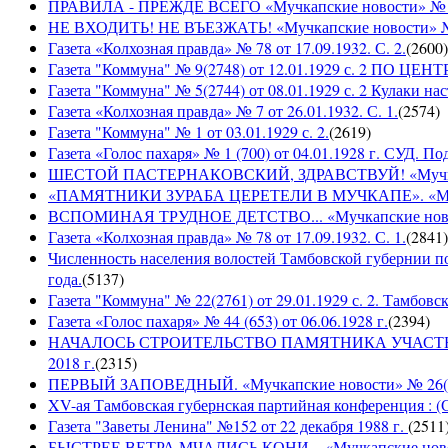
ПРАВИЛА - ПРЕЖДЕ ВСЕГО «Мучкапские новости» № 29(
НЕ ВХОДИТЬ! НЕ ВЪЕЗЖАТЬ! «Мучкапские новости» № 2
Газета «Колхозная правда» № 78 от 17.09.1932. С. 2.
(
2600
)
Газета "Коммуна" № 9(2748) от 12.01.1929 с. 2 П
Газета "Коммуна" № 5(2744) от 08.01.1929 с. 2 Кулаки на
Газета «Колхозная правда» № 7 от 26.01.1932. С. 1.
(
2574
)
Газета "Коммуна" № 1 от 03.01.1929 с. 2.
(
2619
)
Газета «Голос пахаря» № 1 (700) от 04.01.1928 г. СУД. П
ШЕСТОЙ ПАСТЕРНАКОВСКИЙ, ЗДРАВСТВУЙ! «Мучкапски
«ПАМЯТНИКИ ЗУРАБА ЦЕРЕТЕЛИ В МУЧКАПЕ». «Мучкапс
ВСПОМИНАЯ ТРУДНОЕ ДЕТСТВО... «Мучкапские новости
Газета «Колхозная правда» № 78 от 17.09.1932. С. 1.
(
2841
)
Численность населения волостей Тамбовской губернии 
года.
(
5137
)
Газета "Коммуна" № 22(2761) от 29.01.1929 с. 2. Тамбовс
Газета «Голос пахаря» № 44 (653) от 06.06.1928 г.
(
2394
)
НАЧАЛОСЬ СТРОИТЕЛЬСТВО ПАМЯТНИКА УЧАСТНИКАМ
2018 г.
(
2315
)
ПЕРВЫЙ ЗАПОВЕДНЫЙ. «Мучкапские новости» № 26(949
XV-ая Тамбовская губернская партийная конференция : (
Газета "Заветы Ленина" №152 от 22 декабря 1988 г.
(
2511
БЫСТРЕЕ ВЕТРА МЧАЛИСЬ КОНИ... «Мучкапские новости