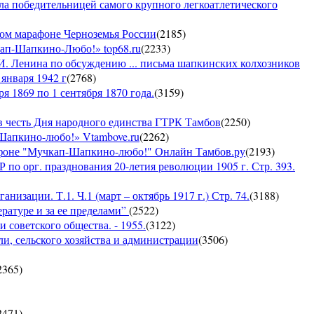
ла победительницей самого крупного легкоатлетического
ком марафоне Черноземья России
(
2185
)
кап-Шапкино-Любо!» top68.ru
(
2233
)
И. Ленина по обсуждению ... письма шапкинских колхозников
января 1942 г
(
2768
)
я 1869 по 1 сентября 1870 года.
(
3159
)
 честь Дня народного единства ГТРК Тамбов
(
2250
)
-Шапкино-любо!» Vtambove.ru
(
2262
)
рафоне "Мучкап-Шапкино-любо!" Онлайн Тамбов.ру
(
2193
)
по орг. празднования 20-летия революции 1905 г. Стр. 393.
низации. Т.1. Ч.1 (март – октябрь 1917 г.) Стр. 74.
(
3188
)
ратуре и за ее пределами”
(
2522
)
 советского общества. - 1955.
(
3122
)
ли, сельского хозяйства и администрации
(
3506
)
2365
)
2471
)