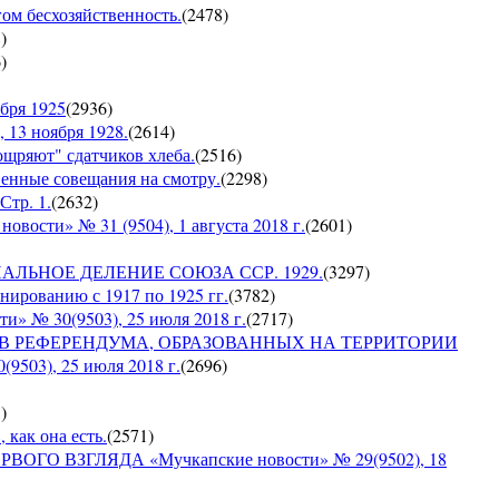
гом бесхозяйственность.
(
2478
)
8
)
6
)
бря 1925
(
2936
)
 13 ноября 1928.
(
2614
)
оощряют" сдатчиков хлеба.
(
2516
)
венные совещания на смотру.
(
2298
)
Стр. 1.
(
2632
)
сти» № 31 (9504), 1 августа 2018 г.
(
2601
)
ИАЛЬНОЕ ДЕЛЕНИЕ СОЮЗА ССР. 1929.
(
3297
)
ированию с 1917 по 1925 гг.
(
3782
)
№ 30(9503), 25 июля 2018 г.
(
2717
)
ОВ РЕФЕРЕНДУМА, ОБРАЗОВАННЫХ НА ТЕРРИТОРИИ
03), 25 июля 2018 г.
(
2696
)
5
)
 как она есть.
(
2571
)
ГО ВЗГЛЯДА «Мучкапские новости» № 29(9502), 18