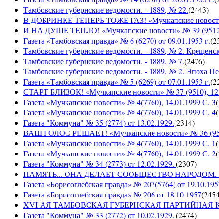
Тамбовские губернские ведомости. - 1889, № 22.
(
2443
)
В ДОБРИНКЕ ТЕПЕРЬ ТОЖЕ ГАЗ! «Мучкапские новости» №
И НА ДУШЕ ТЕПЛО! «Мучкапские новости» № 39 (9512), 
Газета «Тамбовская правда» № 6 (6270) от 09.01.1953 г.
(
2
Тамбовские губернские ведомости. - 1889, № 2. Крещенс
Тамбовские губернские ведомости. - 1889, № 7.
(
2476
)
Тамбовские губернские ведомости. - 1889, № 2. Эпоха Пе
Газета «Тамбовская правда» № 5 (6269) от 07.01.1953 г.
(
2
СТАРТ БЛИЗОК! «Мучкапские новости» № 37 (9510), 12 с
Газета «Мучкапские новости» № 4(7760), 14.01.1999 С. 3
(
Газета «Мучкапские новости» № 4(7760), 14.01.1999 С. 4
(
Газета "Коммуна" № 35 (2774) от 13.02.1929.
(
2314
)
ВАШ ГОЛОС РЕШАЕТ! «Мучкапские новости» № 36 (9509)
Газета «Мучкапские новости» № 4(7760), 14.01.1999 С. 1
(
Газета «Мучкапские новости» № 4(7760), 14.01.1999 С. 2
(
Газета "Коммуна" № 34 (2773) от 12.02.1929.
(
2307
)
ПАМЯТЬ... ОНА ДЕЛАЕТ СООБЩЕСТВО НАРОДОМ. «Мучка
Газета «Борисоглебская правда» № 207(5764) от 19.10.195
Газета «Борисоглебская правда» № 206 от 18.10.1957
(
245
XVI-АЯ ТАМБОВСКАЯ ГУБЕРНСКАЯ ПАРТИЙНАЯ КОНФ
Газета "Коммуна" № 33 (2772) от 10.02.1929.
(
2474
)