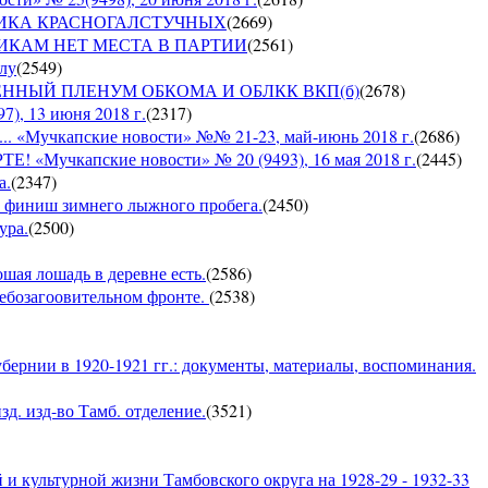
СПУБЛИКА КРАСНОГАЛСТУЧНЫХ
(
2669
)
РУШНИКАМ НЕТ МЕСТА В ПАРТИИ
(
2561
)
ылу
(
2549
)
ЪЕДИНЕННЫЙ ПЛЕНУМ ОБКОМА И ОБЛКК ВКП(б)
(
2678
)
, 13 июня 2018 г.
(
2317
)
Мучкапские новости» №№ 21-23, май-июнь 2018 г.
(
2686
)
чкапские новости» № 20 (9493), 16 мая 2018 г.
(
2445
)
а.
(
2347
)
 — финиш зимнего лыжного пробега.
(
2450
)
ура.
(
2500
)
ошая лошадь в деревне есть.
(
2586
)
хлебозагоовительном фронте.
(
2538
)
бернии в 1920-1921 гг.: документы, материалы, воспоминания.
д. изд-во Тамб. отделение.
(
3521
)
и культурной жизни Тамбовского округа на 1928-29 - 1932-33