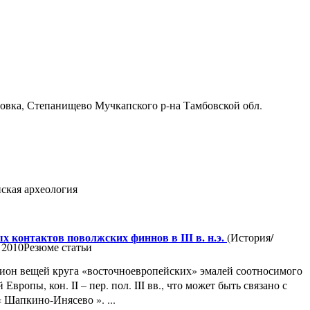
ровка, Степанищево Мучкапского р-на Тамбовской обл.
ская археология
 контактов поволжских финнов в III в. н.э.
(История/
 2010Резюме статьи
гион вещей круга «восточноевропейских» эмалей соотносимого
ропы, кон. II – пер. пол. III вв., что может быть связано с
 Шапкино-Инясево ». ...