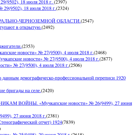
9502), 18 июля 2018 г.
(
2397
)
9(9502), 18 июля 2018 г.
(
2324
)
О ЦЕНТРАЛЬНО-ЧЕРНОЗЕМНОЙ ОБЛАСТИ.
(
2547
)
ступают в открытую.
(
2492
)
оджигатели.
(
2353
)
е новости» № 27(9500), 4 июля 2018 г.
(
2468
)
кие новости» № 27(9500), 4 июля 2018 г.
(
2877
)
» № 27(9500), 4 июля 2018 г.
(
2506
)
по данным демографическо-профессиональной переписи 1920
кие бригады на селе.
(
2420
)
 ВОЙНЫ. «Мучкапские новости» № 26(9499), 27 июня
9), 27 июня 2018 г.
(
2381
)
Стенографический отчет) 1924
(
7839
)
)
» № 25(9498), 20 июня 2018 г.
(
2618
)