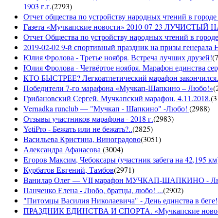
1903 г.г.
(
2793
)
Отчет общества по устройству народных чтений в городе 
Газета «Мучкапские новости» 2010-07-23 ЛУЧИСТЫ
Отчет Общества по устройству народных чтений в городе
2019-02-02 9-й спортивный праздник на призы генерала
Юлия Фролова - Третье ноября. Встреча лучших друзей!
(
Юлия Фролова - Четвёртое ноября. Марафон единства сер
КТО БЫСТРЕЕ? Легкоатлетический марафон закончился...
Победители 7-го марафона «Мучкап-Шапкино – Любо!»
(
Грибановский Сергей. Мучкапский марафон, 4.11.2018.
(
3
Vernadka runclub — "Мучкап - Шапкино" -Любо!
(
2988
)
Отзывы участников марафона - 2018 г.
(
2983
)
YetiPro - Бежать или не бежать?..
(
2825
)
Васильева Кристина, Виноградово
(
3051
)
Александра Афанасова
(
3004
)
Егоров Максим, Чебоксары (участник забега на 42,195 км
Курбатов Евгений, Тамбов
(
2971
)
Ванилар Олег — VII марафон МУЧКАП-ШАПКИНО - Л
Панченко Елена - Любо, братцы, любо! ...
(
2902
)
"Питомцы Василия Николаевича" - День единства в беге!
ПРАЗДНИК ЕДИНСТВА И СПОРТА. «Мучкапские новости»