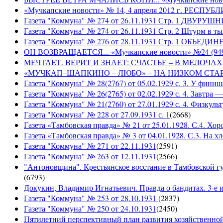
«Мучкапские новости» № 14, 4 апреля 2012 г. РЕ
Газета "Коммуна" № 274 от 26.11.1931 Стр. 1 ДВУ
Газета "Коммуна" № 274 от 26.11.1931 Стр. 2 Штурм в т
Газета "Коммуна" № 276 от 28.11.1931 Стр. 1 ОБ
ОН ВОЗВРАЩАЕТСЯ... «Мучкапские новости» №24 (9497)
МЕЧТАЕТ. ВЕРИТ И ЗНАЕТ: СЧАСТЬЕ – В МЕЛОЧАХ... «
«МУЧКАП–ШАПКИНО – ЛЮБО» – НА НИЗКОМ СТАРТЕ! «Му
Газета "Коммуна" № 28(2767) от 05.02.1929 с. 3. У финиш
Газета "Коммуна" № 26(2765) от 02.02.1929 с. 4. Завтра
Газета "Коммуна" № 21(2760) от 27.01.1929 с. 4. Физкульт
Газета "Коммуна" № 228 от 27.09.1931 с. 1
(
2668
)
Газета «Тамбовская правда» № 21 от 25.01.1928. С.4. Хор
Газета «Тамбовская правда» № 3 от 04.01.1928. С.3. На 
Газета "Коммуна" № 271 от 22.11.1931
(
2591
)
Газета "Коммуна" № 263 от 12.11.1931
(
2566
)
"Антоновщина". Крестьянское восстание в Тамбовской гу
(
6793
)
Докукин, Владимир Игнатьевич. Правда о бандитах. 3-е из
Газета "Коммуна" № 253 от 28.10.1931
(
2837
)
Газета "Коммуна" № 250 от 24.10.1931
(
2450
)
Пятилетний перспективный план развития хозяйственной 