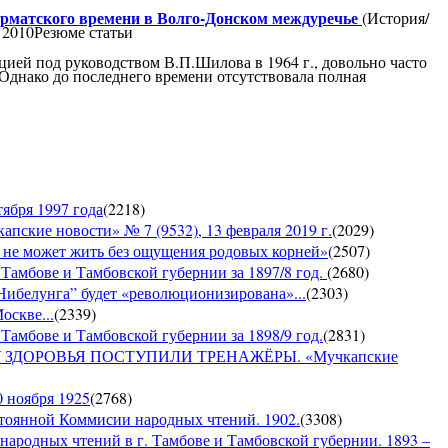
арматского времени в Волго-Донском междуречье
(История/
 2010Резюме статьи
ией под руководством В.П.Шилова в 1964 г., довольно часто
 Однако до последнего времени отсутствовала полная
ября 1997 года
(
2218
)
е новости» № 7 (9532), 13 февраля 2019 г.
(
2029
)
е может жить без ощущения родовых корней»
(
2507
)
 Тамбове и Тамбовской губернии за 1897/8 год.
(
2680
)
Нибелунга” будет «революционизирована»...
(
2303
)
оскве...
(
2339
)
Тамбове и Тамбовской губернии за 1898/9 год.
(
2831
)
ДОРОВЬЯ ПОСТУПИЛИ ТРЕНАЖЁРЫ. «Мучкапские
0 ноября 1925
(
2768
)
янной Коммисии народных чтений. 1902.
(
3308
)
 народных чтений в г. Тамбове и Тамбовской губернии. 1893 –