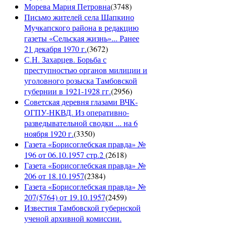
Морева Мария Петровна
(
3748
)
Письмо жителей села Шапкино
Мучкапского района в редакцию
газеты «Сельская жизнь»... Ранее
21 декабря 1970 г.
(
3672
)
С.Н. Захарцев. Борьба с
преступностью органов милиции и
уголовного розыска Тамбовской
губернии в 1921-1928 гг.
(
2956
)
Советская деревня глазами ВЧК-
ОГПУ-НКВД. Из оперативно-
разведывательной сводки ... на 6
ноября 1920 г.
(
3350
)
Газета «Борисоглебская правда» №
196 от 06.10.1957 стр.2
(
2618
)
Газета «Борисоглебская правда» №
206 от 18.10.1957
(
2384
)
Газета «Борисоглебская правда» №
207(5764) от 19.10.1957
(
2459
)
Известия Тамбовской губернской
ученой архивной комиссии.