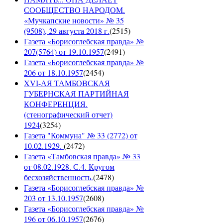
СООБЩЕСТВО НАРОДОМ.
«Мучкапские новости» № 35
(9508), 29 августа 2018 г.
(
2515
)
Газета «Борисоглебская правда» №
207(5764) от 19.10.1957
(
2491
)
Газета «Борисоглебская правда» №
206 от 18.10.1957
(
2454
)
XVI-АЯ ТАМБОВСКАЯ
ГУБЕРНСКАЯ ПАРТИЙНАЯ
КОНФЕРЕНЦИЯ.
(стенографический отчет)
1924
(
3254
)
Газета "Коммуна" № 33 (2772) от
10.02.1929.
(
2472
)
Газета «Тамбовская правда» № 33
от 08.02.1928. С.4. Кругом
бесхозяйственность.
(
2478
)
Газета «Борисоглебская правда» №
203 от 13.10.1957
(
2608
)
Газета «Борисоглебская правда» №
196 от 06.10.1957
(
2676
)