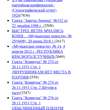
партийная конференция :
(Стенографический отчет)
1924
(
7836
)
Газета "Заветы Ленина" №152 от
22 декабря 1988 г.
(
2509
)
БЫСТРЕЕ ВЕТРА МЧАЛИСЬ
КОНИ... «Мучкапские новости» №
25(9498), 20 июня 2018 г.
(
2617
)
«Мучкапские новости» № 14, 4
апреля 2012 г. РЕСПУБЛИКА
КРАСНОГАЛСТУЧНЫХ
(
2669
)
Газета "Коммуна" № 274 от
26.11.1931 Стр. 1
ДВУРУШНИКАМ НЕТ МЕСТА В
ПАРТИИ
(
2559
)
Газета "Коммуна" № 274 от
26.11.1931 Стр. 2 Штурм в
тылу
(
2547
)
Газета "Коммуна" № 276 от
28.11.1931 Стр. 1
ОБЪЕДИНЕННЫЙ ПЛЕНУМ