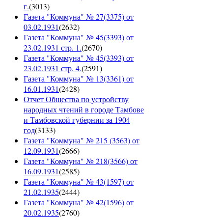
г.
(
3013
)
Газета "Коммуна" № 27(3375) от
03.02.1931
(
2632
)
Газета "Коммуна" № 45(3393) от
23.02.1931 стр. 1.
(
2670
)
Газета "Коммуна" № 45(3393) от
23.02.1931 стр. 4.
(
2591
)
Газета "Коммуна" № 13(3361) от
16.01.1931
(
2428
)
Отчет Общества по устройству
народных чтений в городе Тамбове
и Тамбовской губернии за 1904
год
(
3133
)
Газета "Коммуна" № 215 (3563) от
12.09.1931
(
2666
)
Газета "Коммуна" № 218(3566) от
16.09.1931
(
2585
)
Газета "Коммуна" № 43(1597) от
21.02.1935
(
2444
)
Газета "Коммуна" № 42(1596) от
20.02.1935
(
2760
)