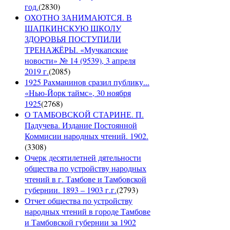
год.
(
2830
)
ОХОТНО ЗАНИМАЮТСЯ. В
ШАПКИНСКУЮ ШКОЛУ
ЗДОРОВЬЯ ПОСТУПИЛИ
ТРЕНАЖЁРЫ. «Мучкапские
новости» № 14 (9539), 3 апреля
2019 г.
(
2085
)
1925 Рахманинов сразил публику...
«Нью-Йорк таймс», 30 ноября
1925
(
2768
)
О ТАМБОВСКОЙ СТАРИНЕ. П.
Падучева. Издание Постоянной
Коммисии народных чтений. 1902.
(
3308
)
Очерк десятилетней дятельности
общества по устройству народных
чтений в г. Тамбове и Тамбовской
губернии. 1893 – 1903 г.г.
(
2793
)
Отчет общества по устройству
народных чтений в городе Тамбове
и Тамбовской губернии за 1902