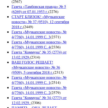
(
2567
)
Газета «Тамбовская правда» № 5
(6269) от 07.01.1953 г.
(
2276
)
СТАРТ БЛИЗОК! «Мучкапские
новости» № 37 (9510), 12 сентября
2018 г.
(
2449
)
Газета «Мучкапские новости» №
4(7760), 14.01.1999 С. 3
(
2371
)
Газета «Мучкапские новости» №
4(7760), 14.01.1999 С. 4
(
2336
)
Газета "Коммуна" № 35 (2774) от
13.02.1929.
(
2314
)
ВАШ ГОЛОС РЕШАЕТ!
«Мучкапские новости» № 36
(9509), 5 сентября 2018 г.
(
2313
)
Газета «Мучкапские новости» №
4(7760), 14.01.1999 С. 1
(
2514
)
Газета «Мучкапские новости» №
4(7760), 14.01.1999 С. 2
(
2579
)
Газета "Коммуна" № 34 (2773) от
12.02.1929.
(
2306
)
ПАМЯТЬ... ОНА ДЕЛАЕТ