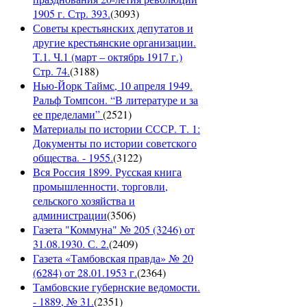
1905 г. Стр. 393.
(
3093
)
Советы крестьянских депутатов и
другие крестьянские организации.
Т.1. Ч.1 (март – октябрь 1917 г.)
Стр. 74.
(
3188
)
Нью-Йорк Таймс, 10 апреля 1949.
Ральф Томпсон. “В литературе и за
ее пределами”
(
2521
)
Материалы по истории СССР. Т. 1:
Документы по истории советского
общества. - 1955.
(
3122
)
Вся Россия 1899. Русская книга
промышленности, торговли,
сельского хозяйства и
администрации
(
3506
)
Газета "Коммуна" № 205 (3246) от
31.08.1930. С. 2.
(
2409
)
Газета «Тамбовская правда» № 20
(6284) от 28.01.1953 г.
(
2364
)
Тамбовские губернские ведомости.
- 1889, № 31.
(
2351
)