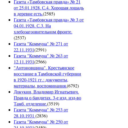
Газета «Тамбовская правда» № 21
от 25.01.1928. С.4. Хорошая лошадь
в деревне есть.
(
2585
)
Газета «Тамбовская правда» № 3 от
04.01.1928. С.3. На
хлебозагоовительном фронте.
(
2537
)
Газета "Коммуна" № 271 от
22.11.1931
(
2591
)
Газета "Коммуна" № 263 от
12.11.1931
(
2566
)
"Антоновщина". Крестьянское
восстание в Тамбовской губернии
в 1920-1921 гг.: документы,
материалы, воспоминания.
(
6792
)
Докукин, Владимир Игнатьевич.
Правда о бандитах. 3-е изд. изд-во
Тамб. отделение.
(
3519
)
Газета "Коммуна" № 253 от
28.10.1931
(
2836
)
Газета "Коммуна" № 250 от
24.10.1931
(
2450
)