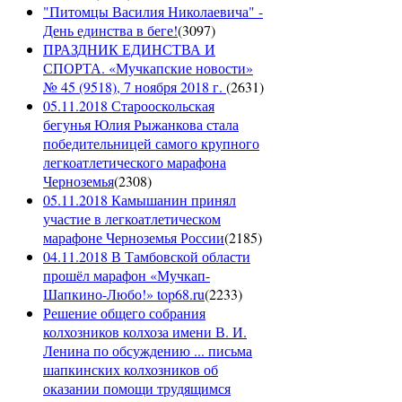
"Питомцы Василия Николаевича" -
День единства в беге!
(
3097
)
ПРАЗДНИК ЕДИНСТВА И
СПОРТА. «Мучкапские новости»
№ 45 (9518), 7 ноября 2018 г.
(
2631
)
05.11.2018 Старооскольская
бегунья Юлия Рыжанкова стала
победительницей самого крупного
легкоатлетического марафона
Черноземья
(
2308
)
05.11.2018 Камышанин принял
участие в легкоатлетическом
марафоне Черноземья России
(
2185
)
04.11.2018 В Тамбовской области
прошёл марафон «Мучкап-
Шапкино-Любо!» top68.ru
(
2233
)
Решение общего собрания
колхозников колхоза имени В. И.
Ленина по обсуждению ... письма
шапкинских колхозников об
оказании помощи трудящимся