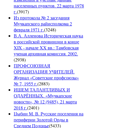
населенных пунктов. 22 марта 1978
г.
(
3917
)
Из протокола № 2 заседания
Мучкапского райисполкома 2
февраля 1971 г.
(
3248
)
В.А. Алленова Историческая наука
в российской провинции в конце
XIX - начале XX вв.: Тамбовская
ученая архивная комиссия. 2002.
(
2938
)
ПРОФСОЮЗНАЯ
ОРГАНИЗАЦИЯ УЧИТЕЛЕЙ.
Журнал «Советские профсоюзы»
№ 7, 1955 г.
(
2883
)
ИЩЕМ ТАЛАНТЛИВЫХ И
ОДАРЁННЫХ. «Мучкапские
новости», № 12 (9485), 21 марта
2018 г.
(
2401
)
Цыбин М. В. Русские поселения на
периферии Золотой Орды в
Среднем Подонье
(
5433
)