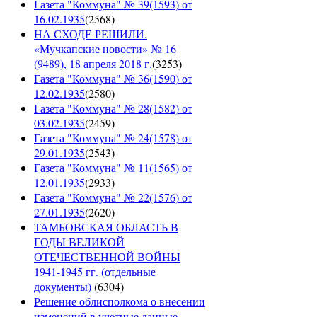
Газета "Коммуна" № 39(1593) от
16.02.1935
(
2568
)
НА СХОДЕ РЕШИЛИ.
«Мучкапские новости» № 16
(9489), 18 апреля 2018 г.
(
3253
)
Газета "Коммуна" № 36(1590) от
12.02.1935
(
2580
)
Газета "Коммуна" № 28(1582) от
03.02.1935
(
2459
)
Газета "Коммуна" № 24(1578) от
29.01.1935
(
2543
)
Газета "Коммуна" № 11(1565) от
12.01.1935
(
2933
)
Газета "Коммуна" № 22(1576) от
27.01.1935
(
2620
)
ТАМБОВСКАЯ ОБЛАСТЬ В
ГОДЫ ВЕЛИКОЙ
ОТЕЧЕСТВЕННОЙ ВОЙНЫ
1941-1945 гг. (отдельные
документы)
(
6304
)
Решение облисполкома о внесении
изменений в учетные данные