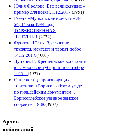
Юлия Фролова. Его великодушие –
пример для всех! 21.12.2017.
(
3951
)
Газета «Мучкапские новости» №
56, 14 мая 1994 года
ТОРЖЕСТВЕННАЯ
ЛИТУРГИЯ
(
2722
)
Фролова Юлия. Здесь живут,
трудятся, мечтают и творят добро!
14.12.2017.
(
4001
)
Луцкий, Е. Крестьянское восстание
в Тамбовской губернии в сентябре
1917 г.
(
4927
)
Список лиц, производящих
торговлю в Борисоглебском уезде
по гильдейским документам...
Борисоглебское уездное земское
собрание. 1888.
(
3937
)
Архив
публикаций