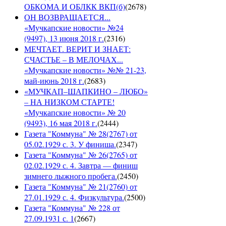
ОБКОМА И ОБЛКК ВКП(б)
(
2678
)
ОН ВОЗВРАЩАЕТСЯ...
«Мучкапские новости» №24
(9497), 13 июня 2018 г.
(
2316
)
МЕЧТАЕТ. ВЕРИТ И ЗНАЕТ:
СЧАСТЬЕ – В МЕЛОЧАХ...
«Мучкапские новости» №№ 21-23,
май-июнь 2018 г.
(
2683
)
«МУЧКАП–ШАПКИНО – ЛЮБО»
– НА НИЗКОМ СТАРТЕ!
«Мучкапские новости» № 20
(9493), 16 мая 2018 г.
(
2444
)
Газета "Коммуна" № 28(2767) от
05.02.1929 с. 3. У финиша.
(
2347
)
Газета "Коммуна" № 26(2765) от
02.02.1929 с. 4. Завтра — финиш
зимнего лыжного пробега.
(
2450
)
Газета "Коммуна" № 21(2760) от
27.01.1929 с. 4. Физкультура.
(
2500
)
Газета "Коммуна" № 228 от
27.09.1931 с. 1
(
2667
)