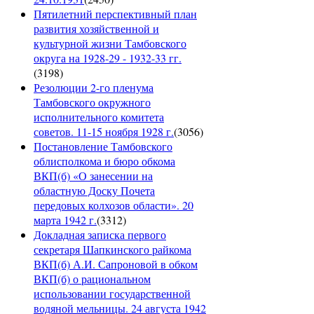
Пятилетний перспективный план
развития хозяйственной и
культурной жизни Тамбовского
округа на 1928-29 - 1932-33 гг.
(
3198
)
Резолюции 2-го пленума
Тамбовского окружного
исполнительного комитета
советов. 11-15 ноября 1928 г.
(
3056
)
Постановление Тамбовского
облисполкома и бюро обкома
ВКП(б) «О занесении на
областную Доску Почета
передовых колхозов области». 20
марта 1942 г.
(
3312
)
Докладная записка первого
секретаря Шапкинского райкома
ВКП(б) А.И. Сапроновой в обком
ВКП(б) о рациональном
использовании государственной
водяной мельницы. 24 августа 1942