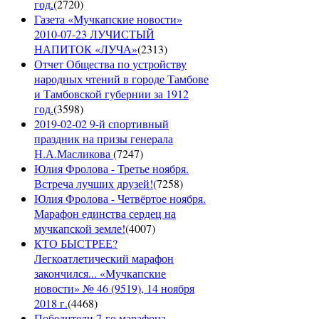
год.
(
2720
)
Газета «Мучкапские новости»
2010-07-23 ЛУЧИСТЫЙ
НАПИТОК «ЛУЧА»
(
2313
)
Отчет Общества по устройству
народных чтений в городе Тамбове
и Тамбовской губернии за 1912
год.
(
3598
)
2019-02-02 9-й спортивный
праздник на призы генерала
Н.А.Масликова
(
7247
)
Юлия Фролова - Третье ноября.
Встреча лучших друзей!
(
7258
)
Юлия Фролова - Четвёртое ноября.
Марафон единства сердец на
мучкапской земле!
(
4007
)
КТО БЫСТРЕЕ?
Легкоатлетический марафон
закончился... «Мучкапские
новости» № 46 (9519), 14 ноября
2018 г.
(
4468
)
Победители 7-го марафона