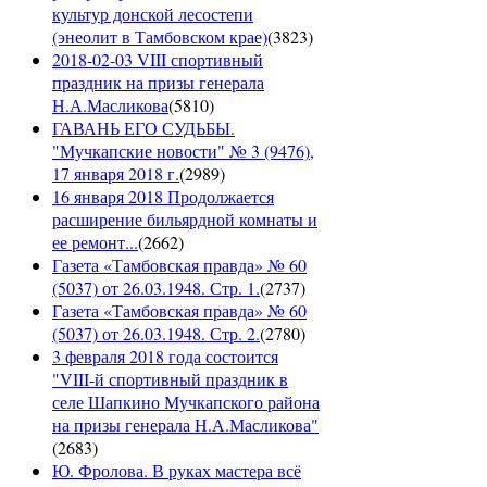
культур донской лесостепи
(энеолит в Тамбовском крае)
(
3823
)
2018-02-03 VIII спортивный
праздник на призы генерала
Н.А.Масликова
(
5810
)
ГАВАНЬ ЕГО СУДЬБЫ.
"Мучкапские новости" № 3 (9476),
17 января 2018 г.
(
2989
)
16 января 2018 Продолжается
расширение бильярдной комнаты и
ее ремонт...
(
2662
)
Газета «Тамбовская правда» № 60
(5037) от 26.03.1948. Стр. 1.
(
2737
)
Газета «Тамбовская правда» № 60
(5037) от 26.03.1948. Стр. 2.
(
2780
)
3 февраля 2018 года состоится
"VIII-й спортивный праздник в
селе Шапкино Мучкапского района
на призы генерала Н.А.Масликова"
(
2683
)
Ю. Фролова. В руках мастера всё