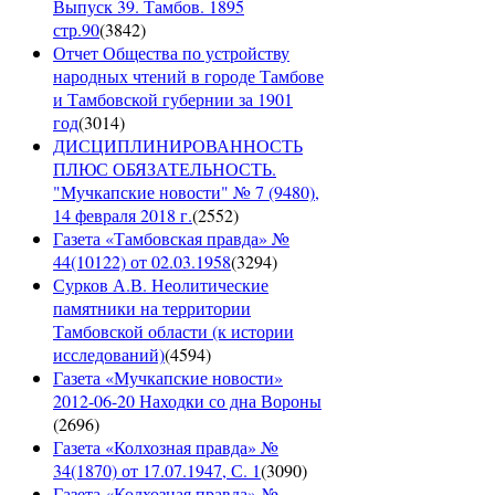
Выпуск 39. Тамбов. 1895
стр.90
(
3842
)
Отчет Общества по устройству
народных чтений в городе Тамбове
и Тамбовской губернии за 1901
год
(
3014
)
ДИСЦИПЛИНИРОВАННОСТЬ
ПЛЮС ОБЯЗАТЕЛЬНОСТЬ.
"Мучкапские новости" № 7 (9480),
14 февраля 2018 г.
(
2552
)
Газета «Тамбовская правда» №
44(10122) от 02.03.1958
(
3294
)
Сурков А.В. Неолитические
памятники на территории
Тамбовской области (к истории
исследований)
(
4594
)
Газета «Мучкапские новости»
2012-06-20 Находки со дна Вороны
(
2696
)
Газета «Колхозная правда» №
34(1870) от 17.07.1947, С. 1
(
3090
)
Газета «Колхозная правда» №