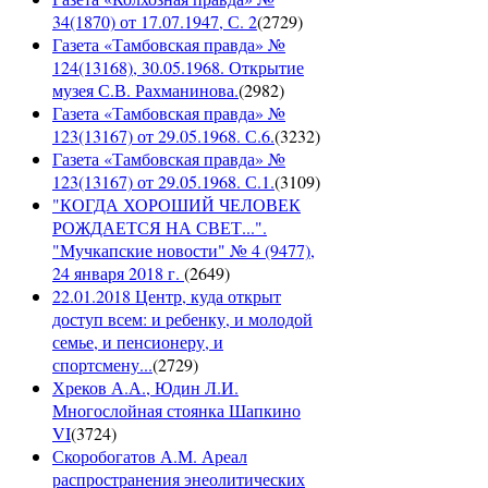
34(1870) от 17.07.1947, С. 2
(
2729
)
Газета «Тамбовская правда» №
124(13168), 30.05.1968. Открытие
музея С.В. Рахманинова.
(
2982
)
Газета «Тамбовская правда» №
123(13167) от 29.05.1968. С.6.
(
3232
)
Газета «Тамбовская правда» №
123(13167) от 29.05.1968. С.1.
(
3109
)
"КОГДА ХОРОШИЙ ЧЕЛОВЕК
РОЖДАЕТСЯ НА СВЕТ...".
"Мучкапские новости" № 4 (9477),
24 января 2018 г.
(
2649
)
22.01.2018 Центр, куда открыт
доступ всем: и ребенку, и молодой
семье, и пенсионеру, и
спортсмену...
(
2729
)
Хреков А.А., Юдин Л.И.
Многослойная стоянка Шапкино
VI
(
3724
)
Скоробогатов А.М. Ареал
распространения энеолитических