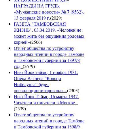
НАГРАДЫ НА ГРУДЬ.
«Мучкапские новости» № 7 (9532),
13 февраля 2019 г.
(
2029
)
ГАЗЕТА "ТАМБОВСКАЯ
ЖИЗНЬ", 03.04.2019. «Человек не
может жить без ощущения родовых
корней»
(
2506
)
Отчет общества по устройству
народных чтений в городе Тамбове
и Тамбовской губернии за 1897/8
год.
(
2679
)
Нью-Йорк таймс, 1 ноября 1931.
Опера Вагнера “Кольцо
Нибелунга” будет
«революционизирована»...
(
2303
)
Нью-Йорк Таймс, 16 марта 1947.
Читатели и писатели в Москве...
(
2339
)
Отчет общества по устройству
народных чтений в городе Тамбове
и Тамбовской губернии за 1898/9