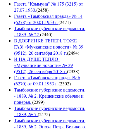
Газета "Коммуна" № 175 (3215) от
27.07.1930.
(
2458
)
Газета «Тамбовская правда» № 14
(6278) от 20.01.1953 г.
(
2471
)
Тамбовские губернские ведомости.
- 1889, № 22.
(
2440
)
В ДОБРИНКЕ ТЕПЕРЬ ТОЖЕ
ГАЗ! «Мучкапские новости» № 39
(9512), 26 сентября 2018 г.
(
2494
)
И НА ДУШЕ ТЕПЛО!
«Мучкапские новости» № 39
(9512), 26 сентября 2018 г.
(
2338
)
Газета «Тамбовская правда» № 6
(6270) от 09.01.1953 г.
(
2302
)
Тамбовские губернские ведомости.
- 1889, № 2. Крещенские обычаи и
поверья.
(
2399
)
Тамбовские губернские ведомости.
- 1889, № 7.
(
2475
)
Тамбовские губернские ведомости.
- 1889, № 2. Эпоха Петра Великого.