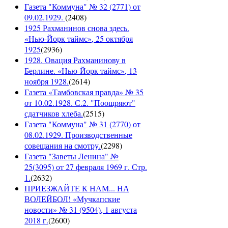
Газета "Коммуна" № 32 (2771) от
09.02.1929.
(
2408
)
1925 Рахманинов снова здесь.
«Нью-Йорк таймс», 25 октября
1925
(
2936
)
1928. Овация Рахманинову в
Берлине. «Нью-Йорк таймс», 13
ноября 1928.
(
2614
)
Газета «Тамбовская правда» № 35
от 10.02.1928. С.2. "Поощряют"
сдатчиков хлеба.
(
2515
)
Газета "Коммуна" № 31 (2770) от
08.02.1929. Производственные
совещания на смотру.
(
2298
)
Газета "Заветы Ленина" №
25(3095) от 27 февраля 1969 г. Стр.
1.
(
2632
)
ПРИЕЗЖАЙТЕ К НАМ... НА
ВОЛЕЙБОЛ! «Мучкапские
новости» № 31 (9504), 1 августа
2018 г.
(
2600
)