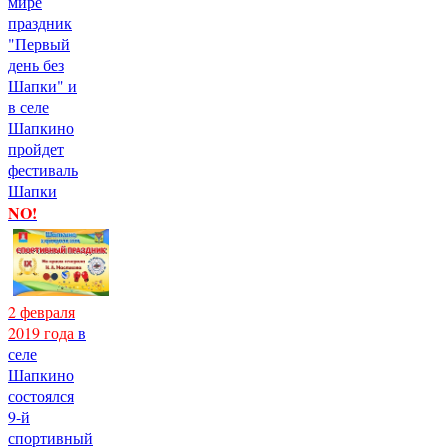
мире
праздник
"Первый
день без
Шапки" и
в селе
Шапкино
пройдет
фестиваль
Шапки
NO!
2 февраля
2019 года
в
селе
Шапкино
состоялся
9-й
спортивный