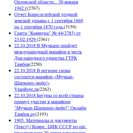
Орловской области... 30 января
1942 г
(
2767
)
Отчет Борисоглебской уездной
земской управы с 1 сентября 1869
по 1 сентября 1870 года.
(
3159
)
Газета "Коммуна" № 44(2783) от
23.02.1929.
(
2361
)
22.10.2018 В Мучкапе пройдет
международный марафон в честь
Дня народного единства ГТРК
Тамбов
(
2250
)
22.10.2018 В регионе снова
состоится марафон «Мучкап-
Шапкино-любо!»
Vtambove.ru
(
2262
)
22.10.2018 Бегуны со всей страны
примут участие в марафоне
"Мучкап-Шапкино-любо!" Онлайн
Тамбов.ру
(
2193
)
1905. Материалы и документы
[Текст] / Комис. ЦИК СССР по орг.
празднования 20-летия революции