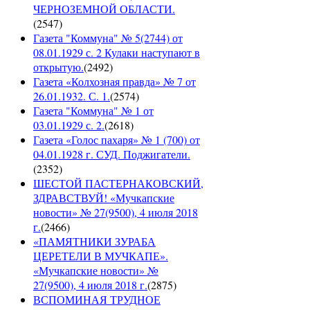
ЧЕРНОЗЕМНОЙ ОБЛАСТИ.
(
2547
)
Газета "Коммуна" № 5(2744) от
08.01.1929 с. 2 Кулаки наступают в
открытую.
(
2492
)
Газета «Колхозная правда» № 7 от
26.01.1932. С. 1.
(
2574
)
Газета "Коммуна" № 1 от
03.01.1929 с. 2.
(
2618
)
Газета «Голос пахаря» № 1 (700) от
04.01.1928 г. СУД. Поджигатели.
(
2352
)
ШЕСТОЙ ПАСТЕРНАКОВСКИЙ,
ЗДРАВСТВУЙ! «Мучкапские
новости» № 27(9500), 4 июля 2018
г.
(
2466
)
«ПАМЯТНИКИ ЗУРАБА
ЦЕРЕТЕЛИ В МУЧКАПЕ».
«Мучкапские новости» №
27(9500), 4 июля 2018 г.
(
2875
)
ВСПОМИНАЯ ТРУДНОЕ