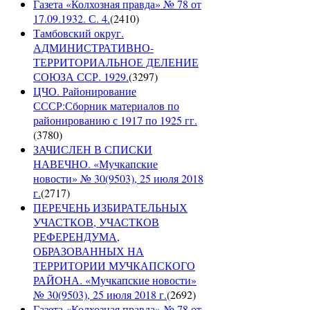
Газета «Колхозная правда» № 78 от
17.09.1932. С. 4.
(
2410
)
Тамбовский округ.
АДМИНИСТРАТИВНО-
ТЕРРИТОРИАЛЬНОЕ ДЕЛЕНИЕ
СОЮЗА ССР. 1929.
(
3297
)
ЦЧО. Районирование
СССР:Сборник материалов по
районированию с 1917 по 1925 гг.
(
3780
)
ЗАЧИСЛЕН В СПИСКИ
НАВЕЧНО. «Мучкапские
новости» № 30(9503), 25 июля 2018
г.
(
2717
)
ПЕРЕЧЕНЬ ИЗБИРАТЕЛЬНЫХ
УЧАСТКОВ, УЧАСТКОВ
РЕФЕРЕНДУМА,
ОБРАЗОВАННЫХ НА
ТЕРРИТОРИИ МУЧКАПСКОГО
РАЙОНА. «Мучкапские новости»
№ 30(9503), 25 июля 2018 г.
(
2692
)
Газета «Колхозная правда» № 78 от