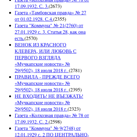
17.09.1932. С. 3.
(
2673
)
Газета «Тамбовская правда» № 27
от 01.02.1928. С.4.
(
2355
)
Газета "Коммуна" № 21(2760) от
27.01.1929 с. 3. Статья 28, как она
есть.
(
2570
)
ВЕНОК ИЗ КРАСНОГО
КЛЕВЕРА, ИЛИ ЛЮБОВЬ С
ПЕРВОГО ВЗГЛЯДА
«Мучкапские новости» №
29(9502), 18 июля 2018 г.
(
2781
)
ПРАВИЛА - ПРЕЖДЕ ВСЕГО
«Мучкапские новости» №
29(9502), 18 июля 2018 г.
(
2395
)
НЕ ВХОДИТЬ! НЕ ВЪЕЗЖАТЬ!
«Мучкапские новости» №
29(9502), 18 июля 2018 г.
(
2323
)
Газета «Колхозная правда» № 78 от
17.09.1932. С. 2.
(
2598
)
Газета "Коммуна" № 9(2748) от
12.01.1929 с. 2 ПО ЦЕНТРАЛЬНО-