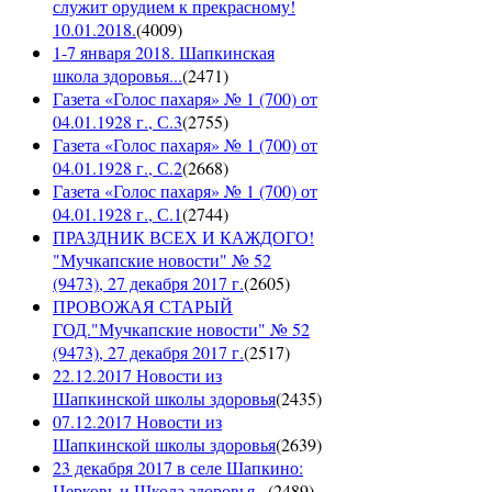
служит орудием к прекрасному!
10.01.2018.
(
4009
)
1-7 января 2018. Шапкинская
школа здоровья...
(
2471
)
Газета «Голос пахаря» № 1 (700) от
04.01.1928 г., С.3
(
2755
)
Газета «Голос пахаря» № 1 (700) от
04.01.1928 г., С.2
(
2668
)
Газета «Голос пахаря» № 1 (700) от
04.01.1928 г., С.1
(
2744
)
ПРАЗДНИК ВСЕХ И КАЖДОГО!
"Мучкапские новости" № 52
(9473), 27 декабря 2017 г.
(
2605
)
ПРОВОЖАЯ СТАРЫЙ
ГОД."Мучкапские новости" № 52
(9473), 27 декабря 2017 г.
(
2517
)
22.12.2017 Новости из
Шапкинской школы здоровья
(
2435
)
07.12.2017 Новости из
Шапкинской школы здоровья
(
2639
)
23 декабря 2017 в селе Шапкино:
Церковь и Школа здоровья...
(
2489
)