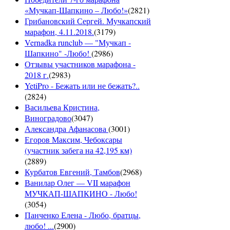
«Мучкап-Шапкино – Любо!»
(
2821
)
Грибановский Сергей. Мучкапский
марафон, 4.11.2018.
(
3179
)
Vernadka runclub — "Мучкап -
Шапкино" -Любо!
(
2986
)
Отзывы участников марафона -
2018 г.
(
2983
)
YetiPro - Бежать или не бежать?..
(
2824
)
Васильева Кристина,
Виноградово
(
3047
)
Александра Афанасова
(
3001
)
Егоров Максим, Чебоксары
(участник забега на 42,195 км)
(
2889
)
Курбатов Евгений, Тамбов
(
2968
)
Ванилар Олег — VII марафон
МУЧКАП-ШАПКИНО - Любо!
(
3054
)
Панченко Елена - Любо, братцы,
любо! ...
(
2900
)