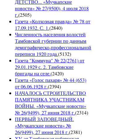
ДЕТСТВО... «Мучкапские
новости» № 27(9500), 4 июля 2018
г.
(
2505
)
Газета «Колхозная правда» № 78 от
17.09.1932. С. 1.
(
2840
)
Численность населения волостей
Тамбовской губернии по данным
демографическо-профессиональной
переписи 1920 года.
(
5132
)
Газета "Коммуна" № 22(2761) от
29.01.1929 с. 2. Тамбовские
бригады на селе.
(
2420
)
Газета «Голос пахаря» № 44 (653)
от 06.06.1928 г.
(
2394
)
НАЧАЛОСЬ СТРОИТЕЛЬСТВО
ПАМЯТНИКА УЧАСТНИКАМ
ВОЙНЫ. «Мучкапские новости»
№ 26(9499), 27 июня 2018 г.
(
2314
)
ПЕРВЫЙ ЗАПОВЕДНЫЙ.
«Мучкапские новости» №
26(9499), 27 июня 2018 г.
(
2381
)
XV-ая Тамбовская губернская